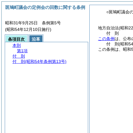
斑鳩町議会の定例会の回数に関する条例
○斑鳩町議会
昭和31年9月25日 条例第5号
地方自治法
(昭和2
(昭和54年12月10日施行)
付
則
この条例
は、公布
条項目次
沿革
付
則
(昭和5
本則
この条例は、昭和5
第1項
付 則
付 則
(昭和54年条例第13号)