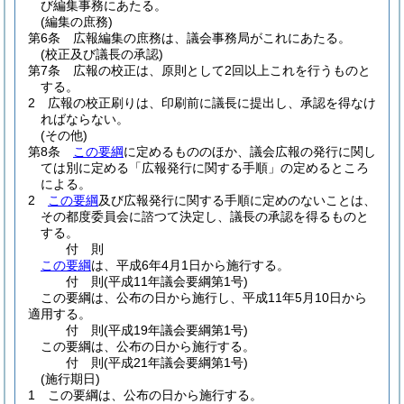
び編集事務にあたる。
(編集の庶務)
第6条
広報編集の庶務は、議会事務局がこれにあたる。
(校正及び議長の承認)
第7条
広報の校正は、原則として2回以上これを行うものと
する。
2
広報の校正刷りは、印刷前に議長に提出し、承認を得なけ
ればならない。
(その他)
第8条
この要綱
に定めるもののほか、議会広報の発行に関し
ては別に定める「広報発行に関する手順」の定めるところ
による。
2
この要綱
及び広報発行に関する手順に定めのないことは、
その都度委員会に諮つて決定し、議長の承認を得るものと
する。
付
則
この要綱
は、平成6年4月1日から施行する。
付
則
(平成11年
議会要綱第1号)
この要綱は、公布の日から施行し、平成11年5月10日から
適用する。
付
則
(平成19年
議会要綱第1号)
この要綱は、公布の日から施行する。
付
則
(平成21年
議会要綱第1号)
(施行期日)
1
この要綱は、公布の日から施行する。