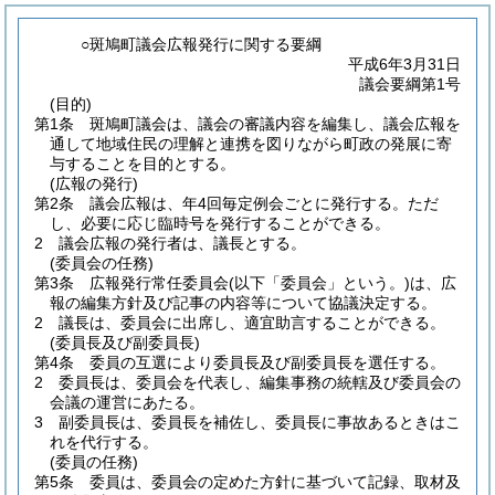
○斑鳩町議会広報発行に関する要綱
平成6年3月31日
議会要綱第1号
(目的)
第1条
斑鳩町議会は、議会の審議内容を編集し、議会広報を
通して地域住民の理解と連携を図りながら町政の発展に寄
与することを目的とする。
(広報の発行)
第2条
議会広報は、年4回毎定例会ごとに発行する。
ただ
し、必要に応じ臨時号を発行することができる。
2
議会広報の発行者は、議長とする。
(委員会の任務)
第3条
広報発行常任委員会
(以下「委員会」という。)
は、広
報の編集方針及び記事の内容等について協議決定する。
2
議長は、委員会に出席し、適宜助言することができる。
(委員長及び副委員長)
第4条
委員の互選により委員長及び副委員長を選任する。
2
委員長は、委員会を代表し、編集事務の統轄及び委員会の
会議の運営にあたる。
3
副委員長は、委員長を補佐し、委員長に事故あるときはこ
れを代行する。
(委員の任務)
第5条
委員は、委員会の定めた方針に基づいて記録、取材及