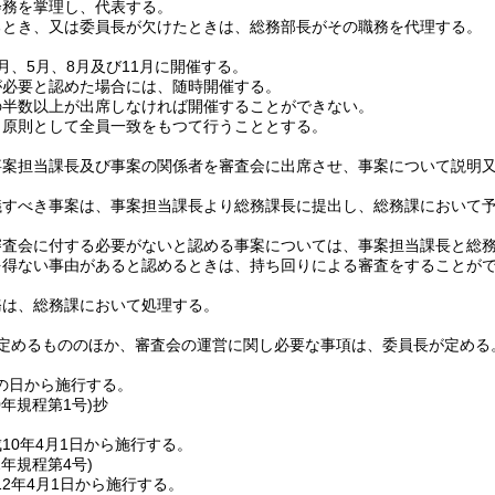
会務を掌理し、代表する。
るとき、又は委員長が欠けたときは、総務部長がその職務を代理する。
月、5月、8月及び11月に開催する。
が必要と認めた場合には、随時開催する。
の半数以上が出席しなければ開催することができない。
、原則として全員一致をもつて行うこととする。
事案担当課長及び事案の関係者を審査会に出席させ、事案について説明
議すべき事案は、事案担当課長より総務課長に提出し、総務課において
審査会に付する必要がないと認める事案については、事案担当課長と総
を得ない事由があると認めるときは、持ち回りによる審査をすることが
務は、総務課において処理する。
定めるもののほか、審査会の運営に関し必要な事項は、委員長が定める
の日から施行する。
0年
規程第1号)
抄
10年4月1日から施行する。
2年
規程第4号)
2年4月1日から施行する。