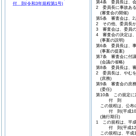
第4条
委員長は、
付 則
(令和3年規程第1号)
2
委員長に事故あ
(審査会の開催)
第5条
審査会は、2
2
その他、委員長
3
審査会は、委員
4
審査会の決定は
(事案の説明)
第6条
委員長は、
(事案の提案)
第7条
審査会に付
(会議の省略)
第8条
委員長は、
2
委員長は、やむ
(庶務)
第9条
審査会の庶
(委任)
第10条
この規定に
付
則
この規程は、公布
付
則
(平成1
(施行期日)
1
この規程は、平成
付
則
(平成1
この規程は、平成1