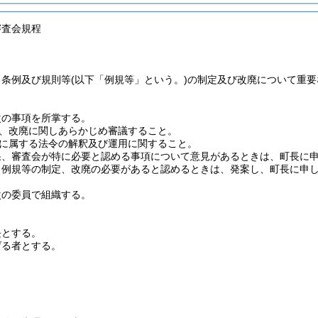
審査会規程
る条例及び規則等
(以下「例規等」という。)
の制定及び改廃について重要
次の事項を所掌する。
、改廃に関しあらかじめ審議すること。
に属する法令の解釈及び運用に関すること。
果、審査会が特に必要と認める事項について意見があるときは、町長に
、例規等の制定、改廃の必要があると認めるときは、発案し、町長に申
次の委員で組織する。
長とする。
げる者とする。