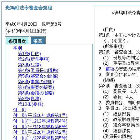
斑鳩町法令審査会規程
○斑鳩町法令
平成6年4月20日 規程第8号
(目的)
(令和3年4月1日施行)
第1条
本町におけ
う。)
を置く。
条項目次
沿革
(所掌事項)
本則
第2条
審査会は、
第1条
(目的)
(1)
例規等の制定
第2条
(所掌事項)
(2)
重要又は異例
第3条
(組織)
2
前項
の審査の結
第4条
(委員長の職務)
3
審査会において
第5条
(審査会の開催)
(組織)
第6条
(事案の説明)
第3条
審査会は、
第7条
(事案の提案)
(1)
委員長 1人
第8条
(会議の省略)
(2)
委員 4人
第9条
(庶務)
2
委員長は、副町
第10条
(委任)
3
委員は、次に掲
付 則
(1)
総務部長
付 則
(平成10年規程第1号)
(2)
政策財政課長
付 則
(平成12年規程第4号)
(3)
議会事務局長
付 則
(平成18年規程第6号)
(4)
総務課長
付 則
(平成20年規程第2号)
(委員長の職務)
付 則
(平成28年規程第5号)