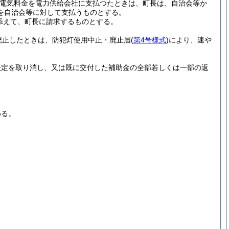
電気料金を電力供給会社に支払つたときは、町長は、自治会等か
を自治会等に対して支払うものとする。
添えて、町長に請求するものとする。
廃止したときは、防犯灯使用中止・廃止届
(
第4号様式
)
により、速や
決定を取り消し、又は既に交付した補助金の全部若しくは一部の返
める。