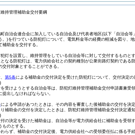
灯維持管理補助金交付要綱
鳩町自治会連合会に加入している自治会及び代表者地区
(以下「自治会等
う。)
を行つている防犯灯について、電気料金等の経費の軽減を図り、地
て補助金を交付する。
防犯灯を設置し、維持管理をしている自治会等に対して交付するものと
象となる防犯灯は、電力供給会社との契約種別が公衆街路灯契約である
の交付対象とすることができる。
は、
第5条
による補助金の交付決定を受けた防犯灯について、交付決定の
)
付を受けようとする自治会等は、防犯灯維持管理補助金交付申請書兼受
に提出しなければならない。
条
による申請があつたときは、その内容を審査した後補助金の交付を決
より補助金の交付を決定したときは、防犯灯維持管理補助金交付決定通
)
交付の決定を受けた補助金は、自治会等が電力供給会社に補助金を受領
うものとする。
かわらず、補助金の交付決定後、電力供給会社への受領委任払に係る手