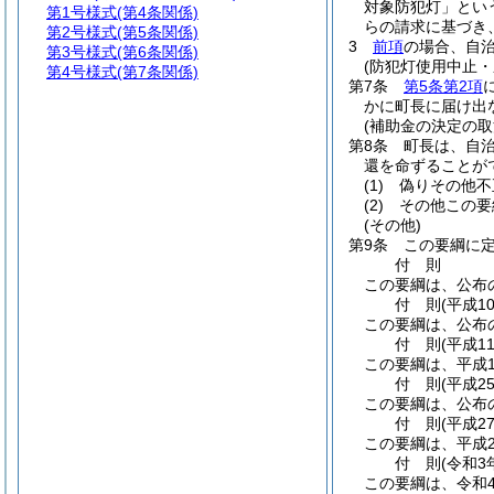
対象防犯灯」とい
第1号様式
(第4条関係)
らの請求に基づき
第2号様式
(第5条関係)
3
前項
の場合、自
第3号様式
(第6条関係)
(防犯灯使用中止・
第4号様式
(第7条関係)
第7条
第5条第2項
かに町長に届け出
(補助金の決定の取
第8条
町長は、自
還を命ずることが
(1)
偽りその他不
(2)
その他この要
(その他)
第9条
この要綱に
付
則
この要綱は、公布
付
則
(平成1
この要綱は、公布
付
則
(平成1
この要綱は、平成1
付
則
(平成2
この要綱は、公布
付
則
(平成2
この要綱は、平成2
付
則
(令和3
この要綱は、令和