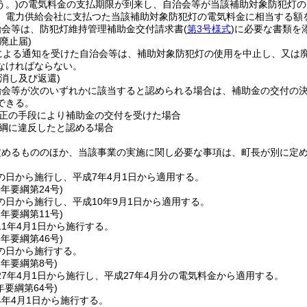
う。)
の電気料金の支払期限が到来し、自治会等が当該補助対象防犯灯の
、電力供給会社に支払つた当該補助対象防犯灯の電気料金に相当する額
治会等は、防犯灯維持管理補助金交付請求書
(
第3号様式
)
に必要な書類を
廃止届)
による通知を受けた自治会等は、補助対象防犯灯の使用を中止し、又は
なければならない。
消し及び返還)
治会等が次のいずれかに該当すると認められる場合は、補助金の交付の
できる。
正の手段により補助金の交付を受けた場合
綱に違反したと認める場合
定めるもののほか、当該事業の実施に関し必要な事項は、町長が別に定
の日から施行し、平成7年4月1日から適用する。
0年
要綱第24号)
の日から施行し、平成10年9月1日から適用する。
1年
要綱第11号)
1年4月1日から施行する。
5年
要綱第46号)
の日から施行する。
7年
要綱第8号)
7年4月1日から施行し、平成27年4月分の電気料金から適用する。
年
要綱第64号)
4年4月1日から施行する。