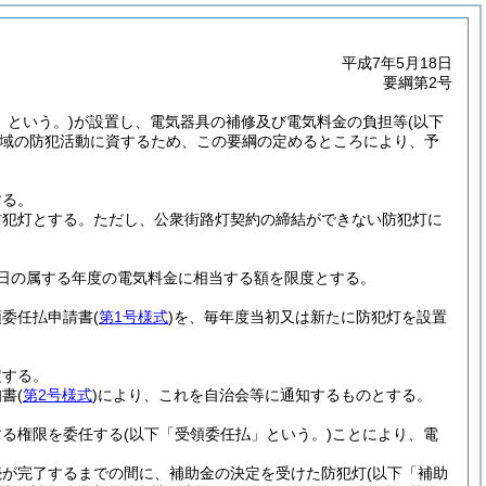
平成7年5月18日
要綱第2号
」という。)
が設置し、電気器具の補修及び電気料金の負担等
(以下
域の防犯活動に資するため、この要綱の定めるところにより、予
する。
防犯灯とする。
ただし、公衆街路灯契約の締結ができない防犯灯に
日の属する年度の電気料金に相当する額を限度とする。
領委任払申請書
(
第1号様式
)
を、毎年度当初又は新たに防犯灯を設置
定する。
知書
(
第2号様式
)
により、これを自治会等に通知するものとする。
する権限を委任する
(以下「受領委任払」という。)
ことにより、電
続が完了するまでの間に、補助金の決定を受けた防犯灯
(以下「補助