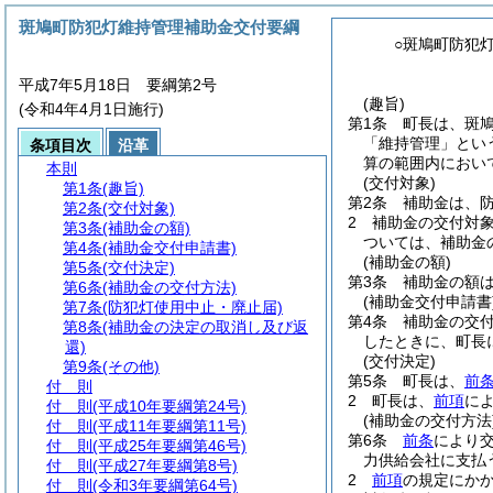
斑鳩町防犯灯維持管理補助金交付要綱
○斑鳩町防犯
平成7年5月18日 要綱第2号
(趣旨)
(令和4年4月1日施行)
第1条
町長は、斑
「維持管理」とい
条項目次
沿革
算の範囲内におい
本則
(交付対象)
第1条
(趣旨)
第2条
補助金は、
第2条
(交付対象)
2
補助金の交付対
第3条
(補助金の額)
ついては、補助金
第4条
(補助金交付申請書)
(補助金の額)
第5条
(交付決定)
第3条
補助金の額
第6条
(補助金の交付方法)
(補助金交付申請書
第7条
(防犯灯使用中止・廃止届)
第4条
補助金の交
第8条
(補助金の決定の取消し及び返
したときに、町長
還)
(交付決定)
第9条
(その他)
第5条
町長は、
前
付 則
2
町長は、
前項
に
付 則
(平成10年要綱第24号)
(補助金の交付方法
付 則
(平成11年要綱第11号)
第6条
前条
により
付 則
(平成25年要綱第46号)
力供給会社に支払
付 則
(平成27年要綱第8号)
2
前項
の規定にか
付 則
(令和3年要綱第64号)