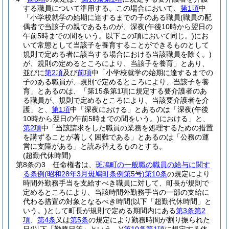
する職員について準用する。
この場合において、
第1項
中
「小学校就学の始期に達するまでの子のある職員
(職員の配
偶者で当該子の親であるものが、深夜
(午後10時から翌日の
午前5時までの間をいう。以下この項において同じ。)
にお
いて常態として当該子を養育することができるものとして
規則で定める者に該当する場合における当該職員を除く。)
が、規則の定めるところにより、当該子を養育」とあり、
並びに
第2項
及び
前項
中「小学校就学の始期に達するまでの
子のある職員が、規則で定めるところにより、当該子を養
育」とあるのは、「第15条第1項に規定する要介護者のあ
る職員が、規則で定めるところにより、当該要介護者を介
護」と、
第1項
中「深夜における」とあるのは「深夜
(午後
10時から翌日の午前5時までの間をいう。)
における」と、
第2項
中「当該請求をした職員の業務を処理するための措置
を講ずることが著しく困難である」とあるのは「公務の運
営に支障がある」と読み替えるものとする。
(超勤代休時間)
第8条の3
任命権者は、
斑鳩町の一般職の職員の給与に関す
る条例
(昭和28年3月斑鳩町条例第5号)
第10条
の規定により
時間外勤務手当を支給すべき職員に対して、町長が規則で
定めるところにより、当該時間外勤務手当の一部の支給に
代わる措置の対象となるべき時間
(以下「超勤代休時間」と
いう。)
として町長が規則で定める期間内にある
第3条第2
項
、
第4条
又は
第5条
の規定により勤務時間が割り振られた