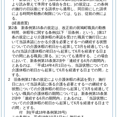
より読み替えて準用する場合を含む。)
の規定は、この条例
の施行の日以後にする請求から適用し、同日前にした請求
による時間外勤務の制限については、なお、従前の例によ
る。
(経過措置)
第2条
新条例第15条の規定は、改正前の斑鳩町職員の勤務
時間、休暇等に関する条例
(以下「旧条例」という。)
第17
条の規定により介護休暇の承認を受けた職員で施行日にお
いて当該承認にかかる介護を必要とする一の継続する状態
についての介護休暇の初日から起算して3月を経過している
もの
(当該介護休暇の初日から起算して6月を経過する日ま
での間にある職員に限る。)
についても適用する。
この場合
において、新条例第15条第2項中「連続する6月の期間内」
とあるのは、「平成14年4月1日から、当該状態についての
介護休暇の初日から起算して6月を経過する日までの間」と
する。
2
旧条例第17条の規定により介護休暇の承認を受け、施行
日において当該承認に係る介護を必要とする一の継続する
状態についての介護休暇の初日から起算して3月を経過して
いない職員の介護休暇の期間については、新条例第15条第
2項中「連続する6月の期間内」とあるのは、「当該状態に
ついての介護休暇の初日から起算して6月を経過する日まで
の間」とする。
付
則
(平成18年
条例第28号)