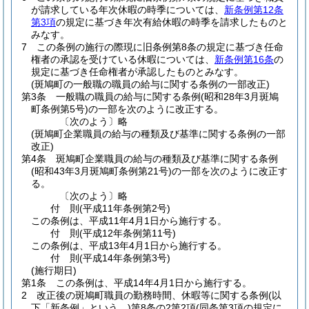
が請求している年次休暇の時季については、
新条例第12条
第3項
の規定に基づき年次有給休暇の時季を請求したものと
みなす。
7
この条例の施行の際現に旧条例第8条の規定に基づき任命
権者の承認を受けている休暇については、
新条例第16条
の
規定に基づき任命権者が承認したものとみなす。
(斑鳩町の一般職の職員の給与に関する条例の一部改正)
第3条
一般職の職員の給与に関する条例
(昭和28年3月斑鳩
町条例第5号)
の一部を次のように改正する。
〔次のよう〕略
(斑鳩町企業職員の給与の種類及び基準に関する条例の一部
改正)
第4条
斑鳩町企業職員の給与の種類及び基準に関する条例
(昭和43年3月斑鳩町条例第21号)
の一部を次のように改正す
る。
〔次のよう〕略
付
則
(平成11年
条例第2号)
この条例は、平成11年4月1日から施行する。
付
則
(平成12年
条例第11号)
この条例は、平成13年4月1日から施行する。
付
則
(平成14年
条例第3号)
(施行期日)
第1条
この条例は、平成14年4月1日から施行する。
2
改正後の斑鳩町職員の勤務時間、休暇等に関する条例
(以
下「新条例」という。)
第8条の2第2項
(同条第3項の規定に