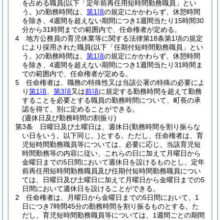
を占める職員
(以下「定年前再任用短時間勤務職員」とい
う。)
の勤務時間は、
第1項
の規定にかかわらず、休憩時間
を除き、4週間を超えない期間につき1週間当たり15時間30
分から31時間までの範囲内で、任命権者が定める。
4
地方公務員の育児休業等に関する法律第18条第1項の規定
により採用された職員
(以下「任期付短時間勤務職員」とい
う。)
の勤務時間は、
第1項
の規定にかかわらず、休憩時間
を除き、4週間を超えない期間につき1週間当たり31時間ま
での範囲内で、任命権者が定める。
5
任命権者は、職務の特殊性又は当該公署の特殊の必要によ
り
第1項
、
第3項
又は
前項
に規定する勤務時間を超えて勤務
することを必要とする職員の勤務時間について、町長の承
認を得て、別に定めることができる。
(週休日及び勤務時間の割振り)
第3条
日曜日及び土曜日は、週休日
(勤務時間を割り振らな
い日をいう。以下同じ。)
とする。
ただし、任命権者は、育
児短時間勤務職員等については、必要に応じ、当該育児短
時間勤務等の内容に従い、これらの日に加えて月曜日から
金曜日までの5日間において週休日を設けるものとし、定年
前再任用短時間勤務職員及び任期付短時間勤務職員につい
ては、日曜日及び土曜日に加えて月曜日から金曜日までの5
日間において週休日を設けることができる。
2
任命権者は、月曜日から金曜日までの5日間において、1
日につき7時間45分の勤務時間を割り振るものとする。
た
だし、育児短時間勤務職員等については、1週間ごとの期間