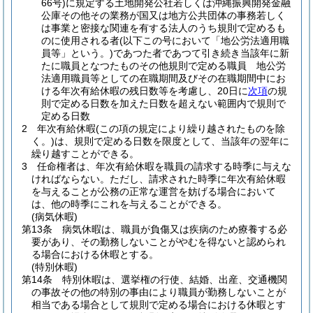
66号)
に規定する土地開発公社若しくは沖縄振興開発金融
公庫その他その業務が国又は地方公共団体の事務若しく
は事業と密接な関連を有する法人のうち規則で定めるも
のに使用される者
(以下この号において「地公労法適用職
員等」という。)
であつた者であつて引き続き当該年に新
たに職員となつたものその他規則で定める職員 地公労
法適用職員等としての在職期間及びその在職期間中にお
ける年次有給休暇の残日数等を考慮し、20日に
次項
の規
則で定める日数を加えた日数を超えない範囲内で規則で
定める日数
2
年次有給休暇
(この項の規定により繰り越されたものを除
く。)
は、規則で定める日数を限度として、当該年の翌年に
繰り越すことができる。
3
任命権者は、年次有給休暇を職員の請求する時季に与えな
ければならない。
ただし、請求された時季に年次有給休暇
を与えることが公務の正常な運営を妨げる場合において
は、他の時季にこれを与えることができる。
(病気休暇)
第13条
病気休暇は、職員が負傷又は疾病のため療養する必
要があり、その勤務しないことがやむを得ないと認められ
る場合における休暇とする。
(特別休暇)
第14条
特別休暇は、選挙権の行使、結婚、出産、交通機関
の事故その他の特別の事由により職員が勤務しないことが
相当である場合として規則で定める場合における休暇とす