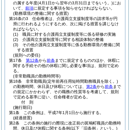
の属する年度
(4月1日から翌年の3月31日までをいう。)
にお
いて、
前項
に規定する事項を知らせなければならない。
(勤務環境の整備に関する措置)
第16条の3
任命権者は、介護両立支援制度等の請求等が円
滑に行われるようにするため、次に掲げる措置を講じなけ
ればならない。
(1)
職員に対する介護両立支援制度等に係る研修の実施
(2)
介護両立支援制度等に関する相談体制の整備
(3)
その他介護両立支援制度等に係る勤務環境の整備に関
する措置
(規則への委任)
第17条
第12条
から
前条
までに規定するもののほか、休暇に
関する手続その他の休暇に関し必要な事項は、規則で定め
る。
(非常勤職員の勤務時間等)
第18条
非常勤職員
(定年前再任用短時間勤務職員を除く。)
の勤務時間、休日及び休暇については、
第2条
から
前条
まで
の規定にかかわらず、その職務の性質等を考慮して、規則
で定める基準に従い、任命権者が定める。
付
則
(施行期日)
第1条
この条例は、平成7年1月1日から施行する。
(経過措置)
第2条
この条例の施行の際現に改正前の斑鳩町職員の勤務時
間、休日及び休暇に関する条例
(以下「旧条例」という。)