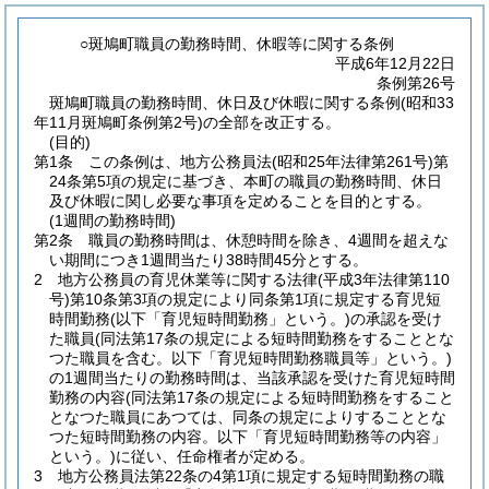
○斑鳩町職員の勤務時間、休暇等に関する条例
平成6年12月22日
条例第26号
斑鳩町職員の勤務時間、休日及び休暇に関する条例(昭和33
年11月斑鳩町条例第2号)の全部を改正する。
(目的)
第1条
この条例は、地方公務員法
(昭和25年法律第261号)
第
24条第5項の規定に基づき、本町の職員の勤務時間、休日
及び休暇に関し必要な事項を定めることを目的とする。
(1週間の勤務時間)
第2条
職員の勤務時間は、休憩時間を除き、4週間を超えな
い期間につき1週間当たり38時間45分とする。
2
地方公務員の育児休業等に関する法律
(平成3年法律第110
号)
第10条第3項の規定により同条第1項に規定する育児短
時間勤務
(以下「育児短時間勤務」という。)
の承認を受け
た職員
(同法第17条の規定による短時間勤務をすることとな
つた職員を含む。以下「育児短時間勤務職員等」という。)
の1週間当たりの勤務時間は、当該承認を受けた育児短時間
勤務の内容
(同法第17条の規定による短時間勤務をすること
となつた職員にあつては、同条の規定によりすることとな
つた短時間勤務の内容。以下「育児短時間勤務等の内容」
という。)
に従い、任命権者が定める。
3
地方公務員法第22条の4第1項に規定する短時間勤務の職