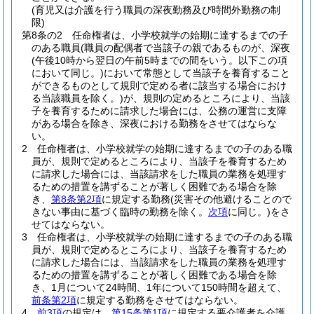
(育児又は介護を行う職員の深夜勤務及び時間外勤務の制
限)
第8条の2
任命権者は、小学校就学の始期に達するまでの子
のある職員
(職員の配偶者で当該子の親であるものが、深夜
(午後10時から翌日の午前5時までの間をいう。以下この項
において同じ。)
において常態として当該子を養育すること
ができるものとして規則で定める者に該当する場合におけ
る当該職員を除く。)
が、規則の定めるところにより、当該
子を養育するために請求した場合には、公務の運営に支障
がある場合を除き、深夜における勤務をさせてはならな
い。
2
任命権者は、小学校就学の始期に達するまでの子のある職
員が、規則で定めるところにより、当該子を養育するため
に請求した場合には、当該請求をした職員の業務を処理す
るための措置を講ずることが著しく困難である場合を除
き、
第8条第2項
に規定する勤務
(災害その他避けることので
きない事由に基づく臨時の勤務を除く。
次項
に同じ。)
をさ
せてはならない。
3
任命権者は、小学校就学の始期に達するまでの子のある職
員が、規則で定めるところにより、当該子を養育するため
に請求した場合には、当該請求をした職員の業務を処理す
るための措置を講ずることが著しく困難である場合を除
き、1月について24時間、1年について150時間を超えて、
前条第2項
に規定する勤務をさせてはならない。
4
前3項
の規定は、
第15条第1項
に規定する要介護者を介護