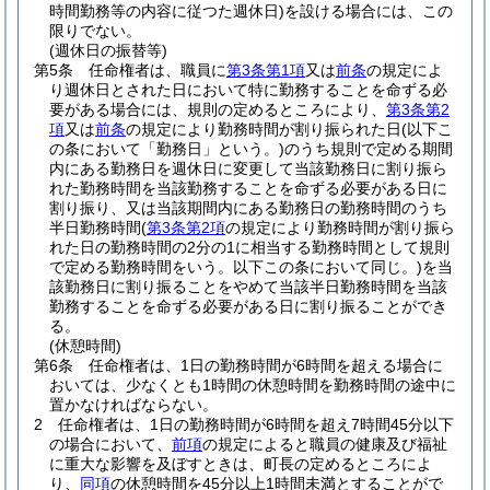
時間勤務等の内容に従つた週休日)
を設ける場合には、この
限りでない。
(週休日の振替等)
第5条
任命権者は、職員に
第3条第1項
又は
前条
の規定によ
り週休日とされた日において特に勤務することを命ずる必
要がある場合には、規則の定めるところにより、
第3条第2
項
又は
前条
の規定により勤務時間が割り振られた日
(以下こ
の条において「勤務日」という。)
のうち規則で定める期間
内にある勤務日を週休日に変更して当該勤務日に割り振ら
れた勤務時間を当該勤務することを命ずる必要がある日に
割り振り、又は当該期間内にある勤務日の勤務時間のうち
半日勤務時間
(
第3条第2項
の規定により勤務時間が割り振ら
れた日の勤務時間の2分の1に相当する勤務時間として規則
で定める勤務時間をいう。以下この条において同じ。)
を当
該勤務日に割り振ることをやめて当該半日勤務時間を当該
勤務することを命ずる必要がある日に割り振ることができ
る。
(休憩時間)
第6条
任命権者は、1日の勤務時間が6時間を超える場合に
おいては、少なくとも1時間の休憩時間を勤務時間の途中に
置かなければならない。
2
任命権者は、1日の勤務時間が6時間を超え7時間45分以下
の場合において、
前項
の規定によると職員の健康及び福祉
に重大な影響を及ぼすときは、町長の定めるところによ
り、
同項
の休憩時間を45分以上1時間未満とすることがで