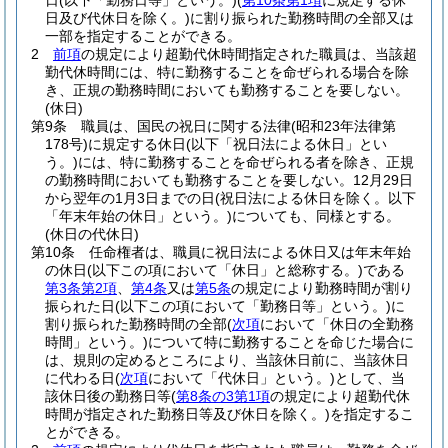
日
(以下「勤務日等」という。)
(
第10条第1項
に規定する休
日及び代休日を除く。)
に割り振られた勤務時間の全部又は
一部を指定することができる。
2
前項
の規定により超勤代休時間指定された職員は、当該超
勤代休時間には、特に勤務することを命ぜられる場合を除
き、正規の勤務時間においても勤務することを要しない。
(休日)
第9条
職員は、国民の祝日に関する法律
(昭和23年法律第
178号)
に規定する休日
(以下「祝日法による休日」とい
う。)
には、特に勤務することを命ぜられる者を除き、正規
の勤務時間においても勤務することを要しない。
12月29日
から翌年の1月3日までの日
(祝日法による休日を除く。以下
「年末年始の休日」という。)
についても、同様とする。
(休日の代休日)
第10条
任命権者は、職員に祝日法による休日又は年末年始
の休日
(以下この項において「休日」と総称する。)
である
第3条第2項
、
第4条
又は
第5条
の規定により勤務時間が割り
振られた日
(以下この項において「勤務日等」という。)
に
割り振られた勤務時間の全部
(
次項
において「休日の全勤務
時間」という。)
について特に勤務することを命じた場合に
は、規則の定めるところにより、当該休日前に、当該休日
に代わる日
(
次項
において「代休日」という。)
として、当
該休日後の勤務日等
(
第8条の3第1項
の規定により超勤代休
時間が指定された勤務日等及び休日を除く。)
を指定するこ
とができる。