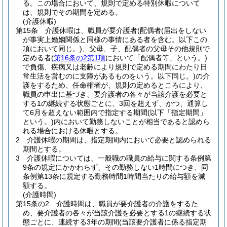
る。
この場合において、規則で定める特別休暇について
は、規則でその期間を定める。
(介護休暇)
第15条
介護休暇は、職員が要介護者
(配偶者
(届出をしない
が事実上婚姻関係と同様の事情にある者を含む。以下この
項において同じ。)
、父母、子、配偶者の父母その他規則で
定める者
(
第16条の2第1項
において「配偶者等」という。)
で負傷、疾病又は老齢により規則で定める期間にわたり日
常生活を営むのに支障があるものをいう。以下同じ。)
の介
護をするため、任命権者が、規則の定めるところにより、
職員の申出に基づき、要介護者の各々が当該介護を必要と
する1の継続する状態ごとに、3回を超えず、かつ、通算し
て6月を超えない範囲内で指定する期間
(以下「指定期間」
という。)
内において勤務しないことが相当であると認めら
れる場合における休暇とする。
2
介護休暇の期間は、指定期間内において必要と認められる
期間とする。
3
介護休暇については、一般職の職員の給与に関する条例第
9条の規定にかかわらず、その勤務しない1時間につき、同
条例第13条に規定する勤務時間1時間当たりの給与額を減
額する。
(介護時間)
第15条の2
介護時間は、職員が要介護者の介護をするた
め、要介護者の各々が当該介護を必要とする1の継続する状
態ごとに、連続する3年の期間
(当該要介護者に係る指定期