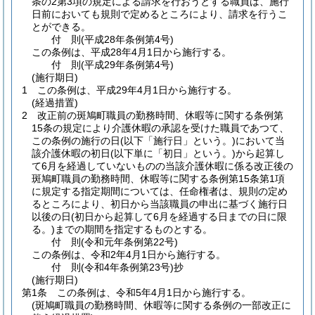
条の2第3項の規定による請求を行おうとする職員は、施行
日前においても規則で定めるところにより、請求を行うこ
とができる。
付
則
(平成28年
条例第4号)
この条例は、平成28年4月1日から施行する。
付
則
(平成29年
条例第4号)
(施行期日)
1
この条例は、平成29年4月1日から施行する。
(経過措置)
2
改正前の斑鳩町職員の勤務時間、休暇等に関する条例第
15条の規定により介護休暇の承認を受けた職員であつて、
この条例の施行の日
(以下「施行日」という。)
において当
該介護休暇の初日
(以下単に「初日」という。)
から起算し
て6月を経過していないものの当該介護休暇に係る改正後の
斑鳩町職員の勤務時間、休暇等に関する条例第15条第1項
に規定する指定期間については、任命権者は、規則の定め
るところにより、初日から当該職員の申出に基づく施行日
以後の日
(初日から起算して6月を経過する日までの日に限
る。)
までの期間を指定するものとする。
付
則
(令和元年
条例第22号)
この条例は、令和2年4月1日から施行する。
付
則
(令和4年
条例第23号)
抄
(施行期日)
第1条
この条例は、令和5年4月1日から施行する。
(斑鳩町職員の勤務時間、休暇等に関する条例の一部改正に