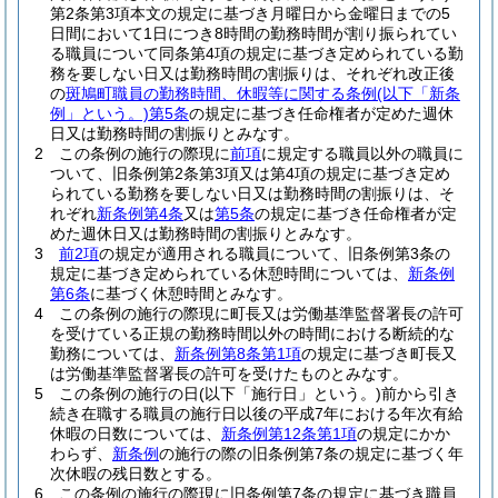
第2条第3項本文の規定に基づき月曜日から金曜日までの5
日間において1日につき8時間の勤務時間が割り振られてい
る職員について同条第4項の規定に基づき定められている勤
務を要しない日又は勤務時間の割振りは、それぞれ改正後
の
斑鳩町職員の勤務時間、休暇等に関する条例
(以下「新条
例」という。)
第5条
の規定に基づき任命権者が定めた週休
日又は勤務時間の割振りとみなす。
2
この条例の施行の際現に
前項
に規定する職員以外の職員に
ついて、旧条例第2条第3項又は第4項の規定に基づき定め
られている勤務を要しない日又は勤務時間の割振りは、そ
れぞれ
新条例第4条
又は
第5条
の規定に基づき任命権者が定
めた週休日又は勤務時間の割振りとみなす。
3
前2項
の規定が適用される職員について、旧条例第3条の
規定に基づき定められている休憩時間については、
新条例
第6条
に基づく休憩時間とみなす。
4
この条例の施行の際現に町長又は労働基準監督署長の許可
を受けている正規の勤務時間以外の時間における断続的な
勤務については、
新条例第8条第1項
の規定に基づき町長又
は労働基準監督署長の許可を受けたものとみなす。
5
この条例の施行の日
(以下「施行日」という。)
前から引き
続き在職する職員の施行日以後の平成7年における年次有給
休暇の日数については、
新条例第12条第1項
の規定にかか
わらず、
新条例
の施行の際の旧条例第7条の規定に基づく年
次休暇の残日数とする。
6
この条例の施行の際現に旧条例第7条の規定に基づき職員