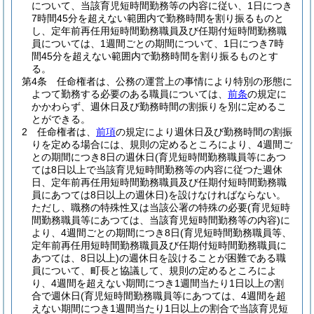
について、当該育児短時間勤務等の内容に従い、1日につき
7時間45分を超えない範囲内で勤務時間を割り振るものと
し、定年前再任用短時間勤務職員及び任期付短時間勤務職
員については、1週間ごとの期間について、1日につき7時
間45分を超えない範囲内で勤務時間を割り振るものとす
る。
第4条
任命権者は、公務の運営上の事情により特別の形態に
よつて勤務する必要のある職員については、
前条
の規定に
かかわらず、週休日及び勤務時間の割振りを別に定めるこ
とができる。
2
任命権者は、
前項
の規定により週休日及び勤務時間の割振
りを定める場合には、規則の定めるところにより、4週間ご
との期間につき8日の週休日
(育児短時間勤務職員等にあつ
ては8日以上で当該育児短時間勤務等の内容に従つた週休
日、定年前再任用短時間勤務職員及び任期付短時間勤務職
員にあつては8日以上の週休日)
を設けなければならない。
ただし、職務の特殊性又は当該公署の特殊の必要
(育児短時
間勤務職員等にあつては、当該育児短時間勤務等の内容)
に
より、4週間ごとの期間につき8日
(育児短時間勤務職員等、
定年前再任用短時間勤務職員及び任期付短時間勤務職員に
あつては、8日以上)
の週休日を設けることが困難である職
員について、町長と協議して、規則の定めるところによ
り、4週間を超えない期間につき1週間当たり1日以上の割
合で週休日
(育児短時間勤務職員等にあつては、4週間を超
えない期間につき1週間当たり1日以上の割合で当該育児短