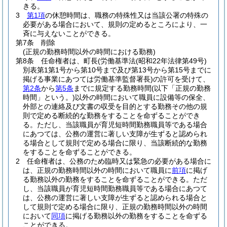
きる。
3
第1項
の休憩時間は、職務の特殊性又は当該公署の特殊の
必要がある場合において、規則の定めるところにより、一
斉に与えないことができる。
第7条
削除
(正規の勤務時間以外の時間における勤務)
第8条
任命権者は、町長
(労働基準法
(昭和22年法律第49号)
別表第1第1号から第10号まで及び第13号から第15号までに
掲げる事業にあつては労働基準監督署長)
の許可を受けて、
第2条
から
第5条
までに規定する勤務時間
(以下「正規の勤務
時間」という。)
以外の時間において職員に設備等の保全、
外部との連絡及び文書の収受を目的とする勤務その他の規
則で定める断続的な勤務をすることを命ずることができ
る。
ただし、当該職員が育児短時間勤務職員等である場合
にあつては、公務の運営に著しい支障が生ずると認められ
る場合として規則で定める場合に限り、当該断続的な勤務
をすることを命ずることができる。
2
任命権者は、公務のため臨時又は緊急の必要がある場合に
は、正規の勤務時間以外の時間において職員に
前項
に掲げ
る勤務以外の勤務をすることを命ずることができる。
ただ
し、当該職員が育児短時間勤務職員等である場合にあつて
は、公務の運営に著しい支障が生ずると認められる場合と
して規則で定める場合に限り、正規の勤務時間以外の時間
において
同項
に掲げる勤務以外の勤務をすることを命ずる
ことができる。