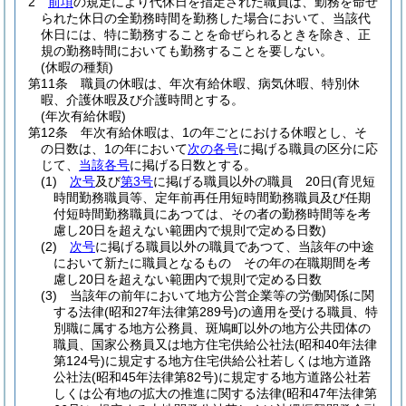
2
前項
の規定により代休日を指定された職員は、勤務を命ぜ
られた休日の全勤務時間を勤務した場合において、当該代
休日には、特に勤務することを命ぜられるときを除き、正
規の勤務時間においても勤務することを要しない。
(休暇の種類)
第11条
職員の休暇は、年次有給休暇、病気休暇、特別休
暇、介護休暇及び介護時間とする。
(年次有給休暇)
第12条
年次有給休暇は、1の年ごとにおける休暇とし、そ
の日数は、1の年において
次の各号
に掲げる職員の区分に応
じて、
当該各号
に掲げる日数とする。
(1)
次号
及び
第3号
に掲げる職員以外の職員 20日
(育児短
時間勤務職員等、定年前再任用短時間勤務職員及び任期
付短時間勤務職員にあつては、その者の勤務時間等を考
慮し20日を超えない範囲内で規則で定める日数)
(2)
次号
に掲げる職員以外の職員であつて、当該年の中途
において新たに職員となるもの その年の在職期間を考
慮し20日を超えない範囲内で規則で定める日数
(3)
当該年の前年において地方公営企業等の労働関係に関
する法律
(昭和27年法律第289号)
の適用を受ける職員、特
別職に属する地方公務員、斑鳩町以外の地方公共団体の
職員、国家公務員又は地方住宅供給公社法
(昭和40年法律
第124号)
に規定する地方住宅供給公社若しくは地方道路
公社法
(昭和45年法律第82号)
に規定する地方道路公社若
しくは公有地の拡大の推進に関する法律
(昭和47年法律第