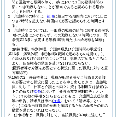
間と重複する期間を除く。)
内において1日の勤務時間の一
部につき勤務しないことが相当であると認められる場合に
おける休暇とする。
2
介護時間の時間は、
前項
に規定する期間内において1日に
つき2時間を超えない範囲内で必要と認められる時間とす
る。
3
介護時間については、一般職の職員の給与に関する条例第
9条の規定にかかわらず、その勤務しない1時間につき、同
条例第13条に規定する勤務1時間当たりの給与額を減額す
る。
(病気休暇、特別休暇、介護休暇及び介護時間の承認等)
第16条
病気休暇、特別休暇
(規則で定めるものを除く。)
、
介護休暇及び介護時間については、規則の定めるところに
より、任命権者の承認を受けなければならない。
(配偶者等が介護を必要とする状況に至った職員に対する意
向確認等)
第16条の2
任命権者は、職員が配偶者等が当該職員の介護
を必要とする状況に至ったことを申し出たときは、当該職
員に対して、仕事と介護との両立に資する制度又は措置
(以
下この条及び
次条
において「介護両立支援制度等」とい
う。)
その他の事項を知らせるとともに、介護両立支援制度
等の申告、請求又は申出
(
次条
において「請求等」とい
う。)
に係る当該職員の意向を確認するための面談その他の
措置を講じなければならない。
2
任命権者は、職員に対して、当該職員が40歳に達した日