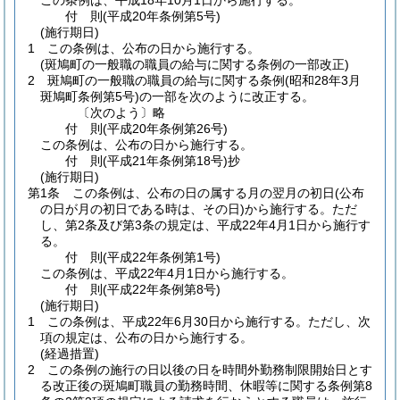
この条例は、平成18年10月1日から施行する。
付
則
(平成20年
条例第5号)
(施行期日)
1
この条例は、公布の日から施行する。
(斑鳩町の一般職の職員の給与に関する条例の一部改正)
2
斑鳩町の一般職の職員の給与に関する条例
(昭和28年3月
斑鳩町条例第5号)
の一部を次のように改正する。
〔次のよう〕略
付
則
(平成20年
条例第26号)
この条例は、公布の日から施行する。
付
則
(平成21年
条例第18号)
抄
(施行期日)
第1条
この条例は、公布の日の属する月の翌月の初日
(公布
の日が月の初日である時は、その日)
から施行する。
ただ
し、第2条及び第3条の規定は、平成22年4月1日から施行す
る。
付
則
(平成22年
条例第1号)
この条例は、平成22年4月1日から施行する。
付
則
(平成22年
条例第8号)
(施行期日)
1
この条例は、平成22年6月30日から施行する。
ただし、次
項の規定は、公布の日から施行する。
(経過措置)
2
この条例の施行の日以後の日を時間外勤務制限開始日とす
る改正後の斑鳩町職員の勤務時間、休暇等に関する条例第8