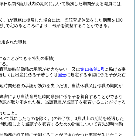
準日以前6箇月以内の期間において勤務した期間がある職員には、
く。)
が職務に復帰した場合には、当該育児休業をした期間を100
規則で定めるところにより、号給を調整することができる。
採用された職員
することができる特別の事情)
する。
育児短時間勤務の承認が効力を失い、又は
第13条第1号
に掲げる事
若しくは出産に係る子若しくは
同号
に規定する承認に係る子が死亡
短時間勤務の承認が効力を失つた後、当該休職又は停職の期間が
障害により当該育児短時間勤務に係る子を養育することができな
承認が取り消された後、当該職員が当該子を養育することができる
れたこと。
いて既にしたものを除く。)
の終了後、3月以上の期間を経過した
時間勤務により当該子を養育するための計画について育児短時間勤
間勤務の終了時に予測することができなかつた事実が生じたこと