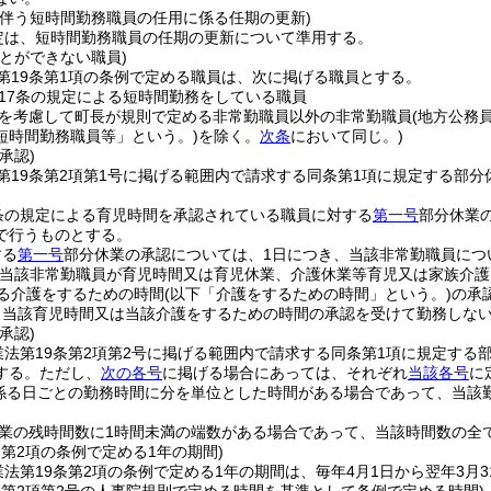
に伴う短時間勤務職員の任用に係る任期の更新)
定は、短時間勤務職員の任期の更新について準用する。
とができない職員)
第19条第1項の条例で定める職員は、次に掲げる職員とする。
17条の規定による短時間勤務をしている職員
を考慮して町長が規則で定める非常勤職員以外の非常勤職員
(地方公務
短時間勤務職員等」という。)
を除く。
次条
において同じ。)
承認)
第19条第2項第1号に掲げる範囲内で請求する同条第1項に規定する部分
。
条の規定による育児時間を承認されている職員に対する
第一号
部分休業
で行うものとする。
する
第一号
部分休業の承認については、1日につき、当該非常勤職員につ
(当該非常勤職員が育児時間又は育児休業、介護休業等育児又は家族介
よる介護をするための時間
(以下「介護をするための時間」という。)
の承
ら当該育児時間又は当該介護をするための時間の承認を受けて勤務しない
承認)
業法第19条第2項第2号に掲げる範囲内で請求する同条第1項に規定する
する。
ただし、
次の各号
に掲げる場合にあっては、それぞれ
当該各号
に
係る日ごとの勤務時間に分を単位とした時間がある場合であって、当該
業の残時間数に1時間未満の端数がある場合であって、当該時間数の全
条第2項の条例で定める1年の期間)
法第19条第2項の条例で定める1年の期間は、毎年4月1日から翌年3月