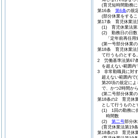
(育児短時間勤務
第16条
第6条
の規
(部分休業をするこ
第17条
育児休業法
(1)
育児休業法第
(2)
勤務日の日数
「定年前再任用
(第一号部分休業の
第18条
育児休業法
て行うものとする
2
労働基準法第67
を超えない範囲内
3
非常勤職員に対
超えない範囲内で
第20項の規定に
で、かつ2時間か
(第二号部分休業の
第18条の2
育児休
として行うものと
(1)
1回の勤務に
時間数
(2)
第二号
部分休
(育児休業法第19
第18条の3
育児休業