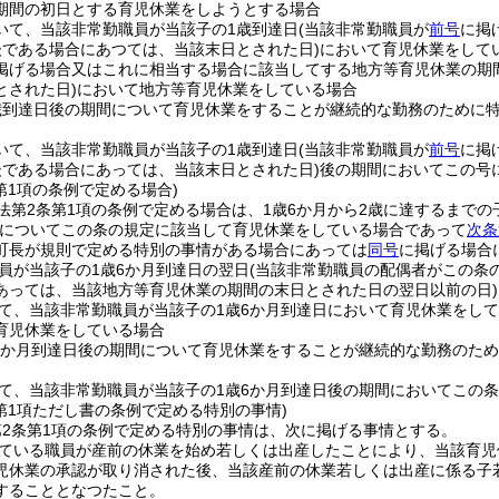
期間の初日とする育児休業をしようとする場合
いて、当該非常勤職員が当該子の1歳到達日
(当該非常勤職員が
前号
に掲
後である場合にあつては、当該末日とされた日)
において育児休業をして
掲げる場合又はこれに相当する場合に該当してする地方等育児休業の期
とされた日)
において地方等育児休業をしている場合
歳到達日後の期間について育児休業をすることが継続的な勤務のために
いて、当該非常勤職員が当該子の1歳到達日
(当該非常勤職員が
前号
に掲
後である場合にあっては、当該末日とされた日)
後の期間においてこの号
第1項の条例で定める場合)
法第2条第1項の条例で定める場合は、1歳6か月から2歳に達するまで
子についてこの条の規定に該当して育児休業をしている場合であって
次条
町長が規則で定める特別の事情がある場合にあっては
同号
に掲げる場合
員が当該子の1歳6か月到達日の翌日
(当該非常勤職員の配偶者がこの条
あっては、当該地方等育児休業の期間の末日とされた日の翌日以前の日)
て、当該非常勤職員が当該子の1歳6か月到達日において育児休業をして
育児休業をしている場合
6か月到達日後の期間について育児休業をすることが継続的な勤務のた
て、当該非常勤職員が当該子の1歳6か月到達日後の期間においてこの
第1項ただし書の条例で定める特別の事情)
2条第1項の条例で定める特別の事情は、次に掲げる事情とする。
ている職員が産前の休業を始め若しくは出産したことにより、当該育児
児休業の承認が取り消された後、当該産前の休業若しくは出産に係る子
することとなつたこと。