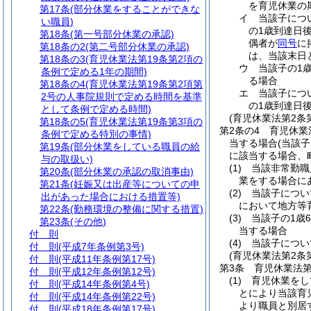
を育児休業の
第17条
(部分休業をすることができな
イ
当該子につ
い職員)
の1歳到達日
第18条
(第一号部分休業の承認)
偶者が
同号
に
第18条の2
(第二号部分休業の承認)
は、当該末日
第18条の3
(育児休業法第19条第2項の
ウ
当該子の1
条例で定める1年の期間)
る場合
第18条の4
(育児休業法第19条第2項第
エ
当該子につ
2号の人事院規則で定める時間を基準
の1歳到達日
として条例で定める時間)
(育児休業法第2条
第18条の5
(育児休業法第19条第3項の
第2条の4
育児休業
条例で定める特別の事情)
当する場合
(当該
第19条
(部分休業をしている職員の給
に該当する場合、
与の取扱い)
(1)
当該非常勤職
第20条
(部分休業の承認の取消事由)
業をする場合に
第21条
(妊娠又は出産等についての申
(2)
当該子につい
出があった場合における措置等)
において地方等
第22条
(勤務環境の整備に関する措置)
(3)
当該子の1歳
第23条
(その他)
当する場合
付 則
(4)
当該子につい
付 則
(平成7年条例第3号)
(育児休業法第2条
付 則
(平成11年条例第17号)
第3条
育児休業法第
付 則
(平成12年条例第12号)
(1)
育児休業をし
付 則
(平成14年条例第4号)
とにより当該育
付 則
(平成14年条例第22号)
より職員と別居
付 則
(平成18年条例第17号)