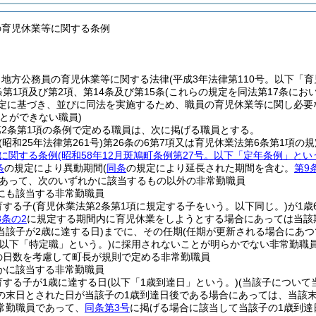
の育児休業等に関する条例
、地方公務員の育児休業等に関する法律
(平成3年法律第110号。以下「
条第1項及び第2項、第14条及び第15条
(これらの規定を同法第17条にお
規定に基づき、並びに同法を実施するため、職員の育児休業等に関し必要
とができない職員)
2条第1項の条例で定める職員は、次に掲げる職員とする。
(昭和25年法律第261号)
第26条の6第7項又は育児休業法第6条第1項の
に関する条例
(昭和58年12月斑鳩町条例第27号。以下「定年条例」とい
条
の規定により異動期間
(
同条
の規定により延長された期間を含む。
第9
あって、次のいずれかに該当するもの以外の非常勤職員
にも該当する非常勤職員
育する子
(育児休業法第2条第1項に規定する子をいう。以下同じ。)
が1歳
3条の2
に規定する期間内に育児休業をしようとする場合にあっては当該
当該子が2歳に達する日)
までに、その任期
(任期が更新される場合にあつ
(以下「特定職」という。)
に採用されないことが明らかでない非常勤職
の日数を考慮して町長が規則で定める非常勤職員
かに該当する非常勤職員
育する子が1歳に達する日
(以下「1歳到達日」という。)
(当該子について
の末日とされた日が当該子の1歳到達日後である場合にあっては、当該
常勤職員であって、
同条第3号
に掲げる場合に該当して当該子の1歳到達