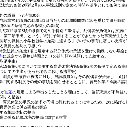
条第2項第2号の人事院規則で定める時間を基準として条例で定める時間)
業法第19条第2項第2号の人事院規則で定める時間を基準として条例で定
外の職員 77時間30分
当該非常勤職員の勤務日1日当たりの勤務時間数に10を乗じて得た時間
条第3項の条例で定める特別の事情)
業法第19条第3項の条例で定める特別の事情は、配偶者が負傷又は疾病
下「第二項申出」という。)
時に予測することができなかった事実が生じ
同項の職員の小学校就学の始期に達するまでの子の養育に著しい支障が
る職員の給与の取扱い)
休業法第19条第1項に規定する部分休業の承認を受けて勤務しない場合
条
に規定する勤務1時間当たりの給与額を減額して支給する。
取消事由)
第19条第6項において準用する育児休業法第5条第2項の条例で定める事
についての申出があった場合における措置等)
、職員が当該任命権者に対し、当該職員又はその配偶者が妊娠し、又は
業に関する制度その他の事項を知らせるとともに、育児休業の承認の請
。
員が
前項
の規定による申出をしたことを理由として、当該職員が不利益
関する措置)
、育児休業の承認の請求が円滑に行われるようにするため、次に掲げる
育児休業に係る研修の実施
する相談体制の整備
業に係る勤務環境の整備に関する措置