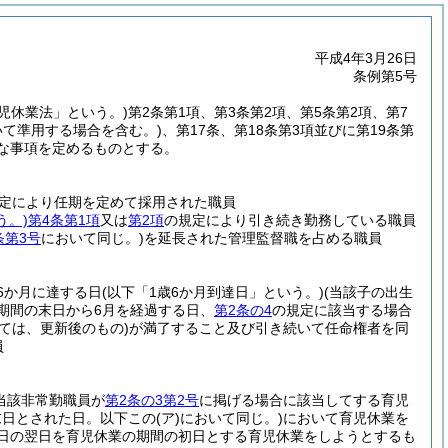
平成4年3月26日
条例第5号
育児休業法」という。)
第2条第1項、第3条第2項、第5条第2項、第7
いて準用する場合を含む。)
、第17条、第18条第3項並びに第19条第
な事項を定めるものとする。
規定により任期を定めて採用された職員
う。)
第4条第1項
又は
第2項
の規定により引き続き勤務している職員
条第3号
において同じ。)
を延長された管理監督職を占める職員
6か月に達する日
(以下「1歳6か月到達日」という。)
(当該子の出生
期間の末日から6月を経過する日、
第2条の4
の規定に該当する場合
ては、更新後のもの)
が満了すること及び引き続いて任命権者を同
員
当該非常勤職員が
第2条の3第2号
に掲げる場合に該当してする育児
末日とされた日。以下この
(ア)
において同じ。)
において育児休業を
日の翌日を育児休業の期間の初日とする育児休業をしようとするも