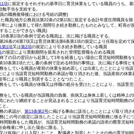
第1項
に規定するそれぞれの基準日に育児休業をしている職員のうち、基
勤勉手当を支給する。
職員の職務復帰後における号給の調整)
した職員
(地方公務員法第22条の2第1項に規定する会計年度任用職員を除
換算率により換算して得た期間引き続き勤務したものとみなして、町長が
をすることができない職員)
10条第1項の条例で定める職員は、次に掲げる職員とする。
第26条の6第7項又は育児休業法第6条第1項の規定により任期を定めて
条第1項
又は
第2項
の規定により引き続き勤務している職員
条
の規定により異動期間を延長された管理監督職を占める職員
の終了の日の翌日から起算して1年を経過しない場合に育児短時間勤務を
第10条第1項ただし書の条例で定める特別の事情は、次に掲げる事情と
務をしている職員が産前の休業を始め若しくは出産したことにより当該
とにより当該育児短時間勤務の承認が取り消された後、当該産前の休業
組等により職員と別居することとなつたこと。
務をしている職員が休職又は停職の処分を受けたことにより、当該育児
務をしている職員が当該職員の負傷、疾病又は身体上若しくは精神上の
間にわたり継続することが見込まれることにより当該育児短時間勤務の
こと。
務の承認が、
第13条第2号
に掲げる事由に該当したことにより取り消さ
務
(この号の規定に該当したことにより当該育児短時間勤務に係る子につ
短時間勤務をした職員が、当該育児短時間勤務の承認の請求の際育児短
任命権者に申し出た場合に限る。)
。
又は疾病により入院したこと、配偶者と別居したことその他の育児短時