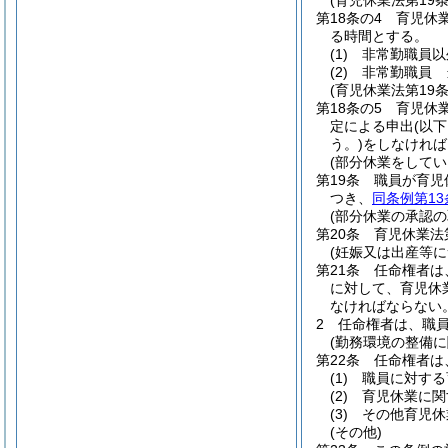
(育児休業法第19
第18条の4
育児休
る時間とする。
(1)
非常勤職員以
(2)
非常勤職員 
(育児休業法第19
第18条の5
育児休
定による申出
(以
う。)
をしなければ
(部分休業をしてい
第19条
職員が育児
つき、
同条例第13
(部分休業の承認の
第20条
育児休業法
(妊娠又は出産等
第21条
任命権者は
に対して、育児休
なければならない
2
任命権者は、職
(勤務環境の整備に
第22条
任命権者は
(1)
職員に対する
(2)
育児休業に関
(3)
その他育児休
(その他)