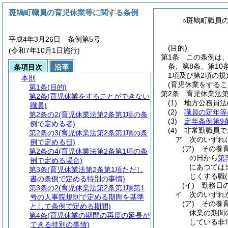
斑鳩町職員の育児休業等に関する条例
○斑鳩町職員
平成4年3月26日 条例第5号
(目的)
(令和7年10月1日施行)
第1条
この条例は
条、第8条、第10
条項目次
沿革
1項及び第2項の
本則
(育児休業をするこ
第1条
(目的)
第2条
育児休業法第
第2条
(育児休業をすることができない
(1)
地方公務員法
職員)
(2)
職員の定年等
第2条の2
(育児休業法第2条第1項の条
(3)
定年条例第9
例で定める者)
(4)
非常勤職員で
第2条の3
(育児休業法第2条第1項の条
ア
次のいずれ
例で定める日)
(ア)
その養
第2条の4
(育児休業法第2条第1項の条
の日から
第
例で定める場合)
にあつては
第3条
(育児休業法第2条第1項ただし
じくする職
書の条例で定める特別の事情)
(イ)
勤務日
第3条の2
(育児休業法第2条第1項第1
イ
次のいずれ
号の人事院規則で定める期間を基準
(ア)
その養
として条例で定める期間)
休業の期間
第4条
(育児休業の期間の再度の延長が
している非
できる特別の事情)