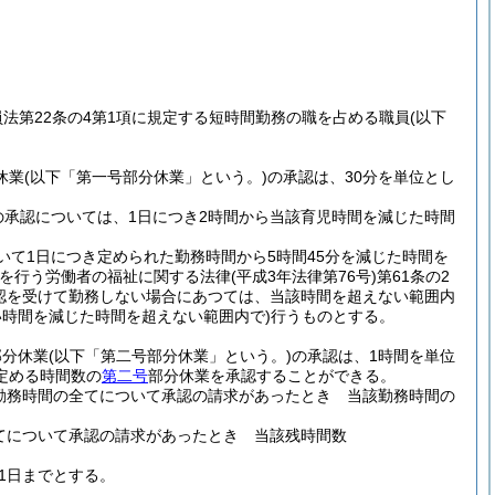
員法第22条の4第1項に規定する短時間勤務の職を占める職員
(以下
休業
(以下「第一号部分休業」という。)
の承認は、30分を単位とし
の承認については、1日につき2時間から当該育児時間を減じた時間
いて1日につき定められた勤務時間から5時間45分を減じた時間を
護を行う労働者の福祉に関する法律
(平成3年法律第76号)
第61条の2
認を受けて勤務しない場合にあつては、当該時間を超えない範囲内
時間を減じた時間を超えない範囲内で)
行うものとする。
部分休業
(以下「第二号部分休業」という。)
の承認は、1時間を単位
定める時間数の
第二号
部分休業を承認することができる。
勤務時間の全てについて承認の請求があったとき 当該勤務時間の
てについて承認の請求があったとき 当該残時間数
31日までとする。