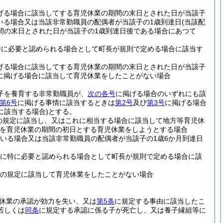
げる場合に該当してする育児休業の期間の末日とされた日が当該子
いる場合又は当該非常勤職員の配偶者が当該子の1歳到達日
(当該配
間の末日とされた日が当該子の1歳到達日後である場合にあつて
特に必要と認められる場合として町長が規則で定める場合に該当す
げる場合に該当してする育児休業の期間の末日とされた日が当該子
に掲げる場合に該当して育児休業をしたことがない場合
の子を養育する非常勤職員が、
次の各号
に掲げる場合のいずれにも該
第6号
に掲げる事情に該当するときは
第2号
及び
第3号
に掲げる場合
に該当する場合)
とする。
の規定に該当し、又はこれに相当する場合に該当して地方等育児休
を育児休業の期間の初日とする育児休業をしようとする場合
いる場合又は当該非常勤職員の配偶者が当該子の1歳6か月到達日
めに特に必要と認められる場合として町長が規則で定める場合に該
条の規定に該当して育児休業をしたことがない場合
休業の承認が効力を失い、又は
第5条
に規定する事由に該当したこ
若しくは
同条
に規定する承認に係る子が死亡し、又は養子縁組等に