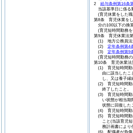
2
給与条例第16条
当該基準日に係る
(育児休業をした
第8条
育児休業を
分の100以下の
(育児短時間勤務
第9条
育児休業法第
(1)
地方公務員法
(2)
定年条例第4
(3)
定年条例第9
(育児短時間勤務
第10条
育児休業法
(1)
育児短時間勤
由に該当したこ
し、又は養子縁
(2)
育児短時間勤
終了したこと。
(3)
育児短時間勤
い状態が相当期
状態に回復した
(4)
育児短時間勤
(5)
育児短時間勤
こと
(当該育児
務計画書により
(6)
配偶者が負傷