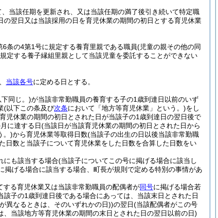
て、当該任期を更新され、又は当該任期の満了後引き続いて特定職
日の翌日又は当該採用の日を育児休業の期間の初日とする育児休業
第6条の4第1号に規定する養育里親である職員
(児童の親その他の同
号に規定する養子縁組里親として当該児童を委託することができない
、
当該各号
に定める日とする。
下同じ。)
が当該非常勤職員の養育する子の1歳到達日以前のいず
業
(以下この条及び
次条
において「地方等育児休業」という。)
をし
該育児休業の期間の初日とされた日が当該子の1歳到達日の翌日後で
か月に達する日
(当該日が当該育児休業の期間の初日とされた日から
。)
から育児休業等取得日数
(当該子の出生の日以後当該非常勤職
つた日数と当該子について育児休業をした日数を合算した日数をい
れにも該当する場合
(当該子についてこの号に掲げる場合に該当し
に掲げる場合に該当する場合、町長が規則で定める特別の事情があ
てする育児休業又は当該非常勤職員の配偶者が
同号
に掲げる場合若
当該子の1歳到達日後である場合にあっては、当該末日とされた日
が異なるときは、そのいずれかの日)
)
の翌日
(当該配偶者がこの号
は、当該地方等育児休業の期間の末日とされた日の翌日以前の日)