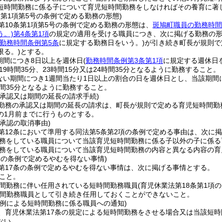
短時間勤務に係る子について育児短時間勤務をしなければその養育に著
条第1項第5号の条例で定める勤務の形態)
第10条第1項第5号の条例で定める勤務の形態は、
斑鳩町職員の勤務時間
う。)
第4条第1項
の規定の適用を受ける職員につき、次に掲げる勤務の
勤務時間条例第5条
に規定する勤務日をいう。)
が引き続き町長が規則で
限る。)
とする。
期間につき8日以上を週休日
(
勤務時間条例第3条第1項
に規定する週休日
、19時間35分、23時間15分又は24時間35分となるように勤務すること。
ない期間につき1週間当たり1日以上の割合の日を週休日とし、当該期間につ
時間35分となるように勤務すること。
の承認又は期間の延長の請求手続)
勤務の承認又は期間の延長の請求は、町長が規則で定める育児短時間勤
の1月前までに行うものとする。
承認の取消事由)
第12条において準用する同法第5条第2項の条例で定める事由は、次に
務をしている職員について当該育児短時間勤務に係る子以外の子に係る
務をしている職員について当該育児短時間勤務の内容と異なる内容の育
条の条例で定めるやむを得ない事情)
第17条の条例で定めるやむを得ない事情は、次に掲げる事情とする。
こと。
間勤務に伴い任用されている短時間勤務職員
(育児休業法第18条第1
間勤務職員として引き続き任用しておくことができないこと。
の例による短時間勤務に係る職員への通知)
、育児休業法第17条の規定による短時間勤務をさせる場合又は当該短
ない。