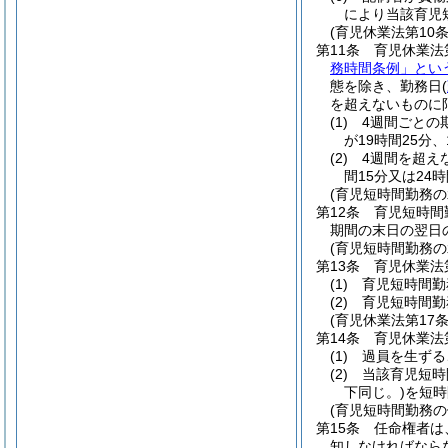
により当該育児
(育児休業法第10
第11条
育児休業法
務時間条例」とい
態を除き、勤務日
(
を超えないものに
(1)
4週間ごとの
が19時間25分
(2)
4週間を超え
間15分又は24
(育児短時間勤務
第12条
育児短時間
期間の末日の翌日
(育児短時間勤務の
第13条
育児休業法
(1)
育児短時間勤
(2)
育児短時間勤
(育児休業法第17
第14条
育児休業法
(1)
過員を生ずる
(2)
当該育児短時
下同じ。)
を短時
(育児短時間勤務
第15条
任命権者は
知しなければなら