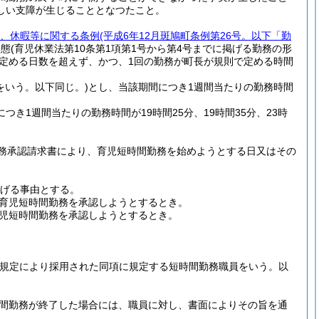
しい支障が生じることとなつたこと。
、休暇等に関する条例
(平成6年12月斑鳩町条例第26号。以下「勤
形態
(育児休業法第10条第1項第1号から第4号までに掲げる勤務の形
定める日数を超えず、かつ、1回の勤務が町長が規則で定める時間
をいう。以下同じ。)
とし、当該期間につき1週間当たりの勤務時間
き1週間当たりの勤務時間が19時間25分、19時間35分、23時
務承認請求書により、育児短時間勤務を始めようとする日又はその
掲げる事由とする。
育児短時間勤務を承認しようとするとき。
児短時間勤務を承認しようとするとき。
項の規定により採用された同項に規定する短時間勤務職員をいう。以
時間勤務が終了した場合には、職員に対し、書面によりその旨を通