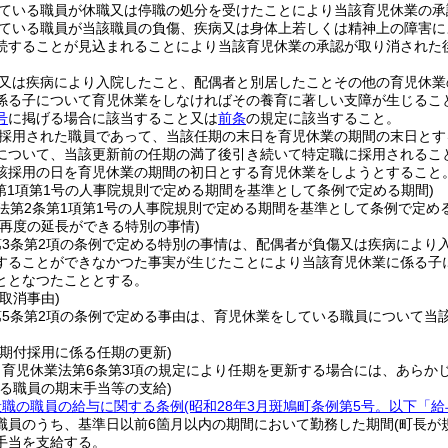
ている職員が休職又は停職の処分を受けたことにより当該育児休業の承
ている職員が当該職員の負傷、疾病又は身体上若しくは精神上の障害に
続することが見込まれることにより当該育児休業の承認が取り消された
又は疾病により入院したこと、配偶者と別居したことその他の育児休業
係る子について育児休業をしなければその養育に著しい支障が生じるこ
号
に掲げる場合に該当すること又は
前条
の規定に該当すること。
採用された職員であって、当該任期の末日を育児休業の期間の末日とす
について、当該更新前の任期の満了後引き続いて特定職に採用されるこ
該採用の日を育児休業の期間の初日とする育児休業をしようとすること
条第1項第1号の人事院規則で定める期間を基準として条例で定める期間)
法第2条第1項第1号の人事院規則で定める期間を基準として条例で定め
の再度の延長ができる特別の事情)
第3条第2項の条例で定める特別の事情は、配偶者が負傷又は疾病により
することができなかつた事実が生じたことにより当該育児休業に係る子
ととなつたこととする。
取消事由)
第5条第2項の条例で定める事由は、育児休業をしている職員について当
任期付採用に係る任期の更新)
、育児休業法第6条第3項の規定により任期を更新する場合には、あらか
いる職員の期末手当等の支給)
般職の職員の給与に関する条例
(昭和28年3月斑鳩町条例第5号。以下「
職員のうち、基準日以前6箇月以内の期間において勤務した期間
(町長が
手当を支給する。