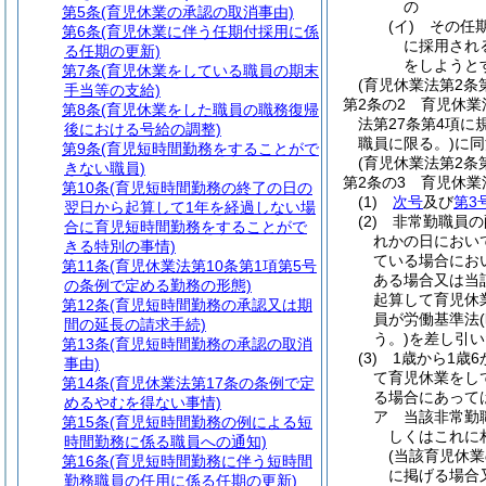
の
第5条
(育児休業の承認の取消事由)
(イ)
その任
第6条
(育児休業に伴う任期付採用に係
に採用され
る任期の更新)
をしようと
第7条
(育児休業をしている職員の期末
(育児休業法第2条
手当等の支給)
第2条の2
育児休業
第8条
(育児休業をした職員の職務復帰
法第27条第4項
後における号給の調整)
職員に限る。)
に同
第9条
(育児短時間勤務をすることがで
(育児休業法第2条
きない職員)
第2条の3
育児休業
第10条
(育児短時間勤務の終了の日の
(1)
次号
及び
第3
翌日から起算して1年を経過しない場
(2)
非常勤職員の
合に育児短時間勤務をすることがで
れかの日におい
きる特別の事情)
ている場合にお
第11条
(育児休業法第10条第1項第5号
ある場合又は当
の条例で定める勤務の形態)
起算して育児休
第12条
(育児短時間勤務の承認又は期
員が労働基準法
間の延長の請求手続)
う。)
を差し引い
第13条
(育児短時間勤務の承認の取消
(3)
1歳から1歳
事由)
て育児休業をし
第14条
(育児休業法第17条の条例で定
る場合にあって
めるやむを得ない事情)
ア
当該非常勤
第15条
(育児短時間勤務の例による短
しくはこれに
時間勤務に係る職員への通知)
(当該育児休
第16条
(育児短時間勤務に伴う短時間
に掲げる場合
勤務職員の任用に係る任期の更新)