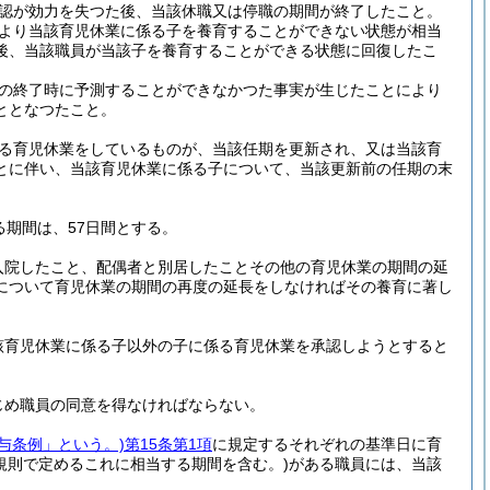
認が効力を失つた後、当該休職又は停職の期間が終了したこと。
より当該育児休業に係る子を養育することができない状態が相当
後、当該職員が当該子を養育することができる状態に回復したこ
の終了時に予測することができなかつた事実が生じたことにより
ととなつたこと。
る育児休業をしているものが、当該任期を更新され、又は当該育
とに伴い、当該育児休業に係る子について、当該更新前の任期の末
。
る期間は、57日間とする。
入院したこと、配偶者と別居したことその他の育児休業の期間の延
について育児休業の期間の再度の延長をしなければその養育に著し
該育児休業に係る子以外の子に係る育児休業を承認しようとすると
じめ職員の同意を得なければならない。
給与条例」という。)
第15条第1項
に規定するそれぞれの基準日に育
規則で定めるこれに相当する期間を含む。)
がある職員には、当該