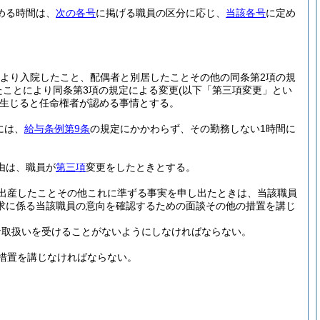
める時間は、
次の各号
に掲げる職員の区分に応じ、
当該各号
に定め
により入院したこと、配偶者と別居したことその他の同条第2項の規
たことにより同条第3項の規定による変更
(以下「第三項変更」とい
生じると任命権者が認める事情とする。
には、
給与条例第9条
の規定にかかわらず、その勤務しない1時間に
由は、職員が
第三項
変更をしたときとする。
出産したことその他これに準ずる事実を申し出たときは、当該職員
求に係る当該職員の意向を確認するための面談その他の措置を講じ
な取扱いを受けることがないようにしなければならない。
措置を講じなければならない。