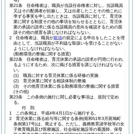
等)
第21条
任命権者は、職員が当該任命権者に対し、当該職員
又はその配偶者が妊娠し、又は出産したことその他これに
準ずる事実を申し出たときは、当該職員に対して、育児休
業に関する制度その他の事項を知らせるとともに、育児休
業の承認の請求に係る当該職員の意向を確認するための面
談その他の措置を講じなければならない。
2
任命権者は、職員が
前項
の規定による申出をしたことを理
由として、当該職員が不利益な取扱いを受けることがない
ようにしなければならない。
(勤務環境の整備に関する措置)
第22条
任命権者は、育児休業の承認の請求が円滑に行われ
るようにするため、次に掲げる措置を講じなければならな
い。
(1)
職員に対する育児休業に係る研修の実施
(2)
育児休業に関する相談体制の整備
(3)
その他育児休業に係る勤務環境の整備に関する措置
(その他)
第23条
この条例の施行に関し必要な事項は、規則で定め
る。
付
則
1
この条例は、平成4年4月1日から施行する。
2
育児休業に係る給与等に関する条例
(昭和51年3月斑鳩町
条例第17号)
は、廃止する。
ただし、義務教育諸学校等の女
子教育職員及び医療施設、社会福祉施設等の看護師、保母