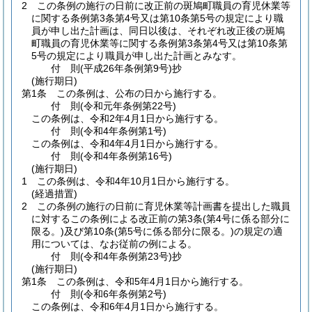
2
この条例の施行の日前に改正前の斑鳩町職員の育児休業等
に関する条例第3条第4号又は第10条第5号の規定により職
員が申し出た計画は、同日以後は、それぞれ改正後の斑鳩
町職員の育児休業等に関する条例第3条第4号又は第10条第
5号の規定により職員が申し出た計画とみなす。
付
則
(平成26年
条例第9号)
抄
(施行期日)
第1条
この条例は、公布の日から施行する。
付
則
(令和元年
条例第22号)
この条例は、令和2年4月1日から施行する。
付
則
(令和4年
条例第1号)
この条例は、令和4年4月1日から施行する。
付
則
(令和4年
条例第16号)
(施行期日)
1
この条例は、令和4年10月1日から施行する。
(経過措置)
2
この条例の施行の日前に育児休業等計画書を提出した職員
に対するこの条例による改正前の第3条
(第4号に係る部分に
限る。)
及び第10条
(第5号に係る部分に限る。)
の規定の適
用については、なお従前の例による。
付
則
(令和4年
条例第23号)
抄
(施行期日)
第1条
この条例は、令和5年4月1日から施行する。
付
則
(令和6年
条例第2号)
この条例は、令和6年4月1日から施行する。