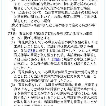
することが継続的な勤務のために特に必要と認められる
場合として町長が規則で定める場合に該当する場合
(4)
当該子について、当該非常勤職員が当該子の1歳6か月
到達日後の期間においてこの条の規定に該当して育児休
業をしたことがない場合
(育児休業法第2条第1項ただし書の条例で定める特別の事
情)
第3条
育児休業法第2条第1項の条例で定める特別の事情
は、次に掲げる事情とする。
(1)
育児休業をしている職員が産前の休業を始め若しくは
出産したことにより、当該育児休業の承認が効力を失
い、又は
第5条
に規定する事由に該当したことにより当該
育児休業の承認が取り消された後、当該産前の休業若し
くは出産に係る子若しくは
同条
に規定する承認に係る子
が死亡し、又は養子縁組等により職員と別居することと
なつたこと。
(2)
育児休業をしている職員が休職又は停職の処分を受け
たことにより当該育児休業の承認が効力を失つた後、当
該休職又は停職の期間が終了したこと。
(3)
育児休業をしている職員が当該職員の負傷、疾病又は
身体上若しくは精神上の障害により当該育児休業に係る
子を養育することができない状態が相当期間にわたり継
続することが見込まれることにより当該育児休業の承認
が取り消された後、当該職員が当該子を養育することが