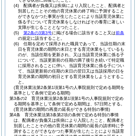
できる状態に回復したこと。
(4)
配偶者が負傷又は疾病により入院したこと、配偶者と
別居したことその他の育児休業の終了時に予測すること
ができなかつた事実が生じたことにより当該育児休業に
係る子について育児休業をしなければその養育に著しい
支障が生じることとなつたこと。
(5)
第2条の3第3号
に掲げる場合に該当すること又は
前条
の規定に該当すること。
(6)
任期を定めて採用された職員であって、当該任期の末
日を育児休業の期間の末日とする育児休業をしているも
のが、当該任期を更新され、又は当該育児休業に係る子
について、当該更新前の任期の満了後引き続いて特定職
に採用されることに伴い、当該育児休業に係る子につい
て、当該更新前の任期の末日の翌日又は当該採用の日を
育児休業の期間の初日とする育児休業をしようとするこ
と。
(育児休業法第2条第1項第1号の人事院規則で定める期間を
基準として条例で定める期間)
第3条の2
育児休業法第2条第1項第1号の人事院規則で定め
る期間を基準として条例で定める期間は、57日間とする。
(育児休業の期間の再度の延長ができる特別の事情)
第4条
育児休業法第3条第2項の条例で定める特別の事情
は、配偶者が負傷又は疾病により入院したこと、配偶者と
別居したことその他の育児休業の期間の延長の請求時に予
測することができなかつた事実が生じたことにより当該育