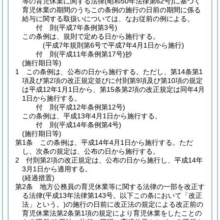
等の育児休業に関する法律
(昭和50年法律第62号)
に基づく
育児休業の期間のうちこの条例の施行の日前の期間に係る
給与に関する取扱いについては、なお従前の例による。
付
則
(平成7年
条例第3号)
この条例は、規則で定める日から施行する。
(平成7年規則第6号で平成7年4月1日から施行)
付
則
(平成11年
条例第17号)
抄
(施行期日等)
1
この条例は、公布の日から施行する。
ただし、第14条第1
項及び第2項の改正規定並びに付則第9項及び第10項の規定
は平成12年1月1日から、第15条第2項の改正規定は同年4月
1日から施行する。
付
則
(平成12年
条例第12号)
この条例は、平成13年4月1日から施行する。
付
則
(平成14年
条例第4号)
(施行期日等)
第1条
この条例は、平成14年4月1日から施行する。
ただ
し、次条の規定は、公布の日から施行する。
2
付則第2項の改正規定は、公布の日から施行し、平成14年
3月1日から適用する。
(経過措置)
第2条
地方公務員の育児休業等に関する法律の一部を改正す
る法律
(平成13年法律第143号。以下この条において「改正
法」という。)
の施行の日前に改正法の規定による改正前の
育児休業法第2条第1項の規定により育児休業をしたことの