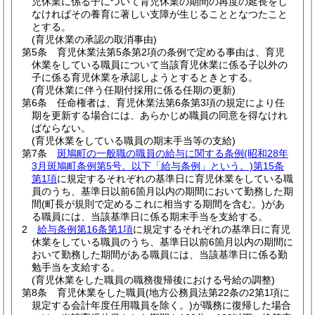
児休業に係る子について育児休業の期間の再度の延長をし
なければその養育に著しい支障が生じることとなつたこと
とする。
(育児休業の承認の取消事由)
第5条
育児休業法第5条第2項の条例で定める事由は、育児
休業をしている職員について当該育児休業に係る子以外の
子に係る育児休業を承認しようとするときとする。
(育児休業に伴う任期付採用に係る任期の更新)
第6条
任命権者は、育児休業法第6条第3項の規定により任
期を更新する場合には、あらかじめ職員の同意を得なけれ
ばならない。
(育児休業をしている職員の期末手当等の支給)
第7条
斑鳩町の一般職の職員の給与に関する条例
(昭和28年
3月斑鳩町条例第5号。以下「給与条例」という。)
第15条
第1項
に規定するそれぞれの基準日に育児休業をしている職
員のうち、基準日以前6箇月以内の期間において勤務した期
間
(町長が規則で定めるこれに相当する期間を含む。)
があ
る職員には、当該基準日に係る期末手当を支給する。
2
給与条例第16条第1項
に規定するそれぞれの基準日に育児
休業をしている職員のうち、基準日以前6箇月以内の期間に
おいて勤務した期間がある職員には、当該基準日に係る勤
勉手当を支給する。
(育児休業をした職員の職務復帰後における号給の調整)
第8条
育児休業をした職員
(地方公務員法第22条の2第1項に
規定する会計年度任用職員を除く。)
が職務に復帰した場合