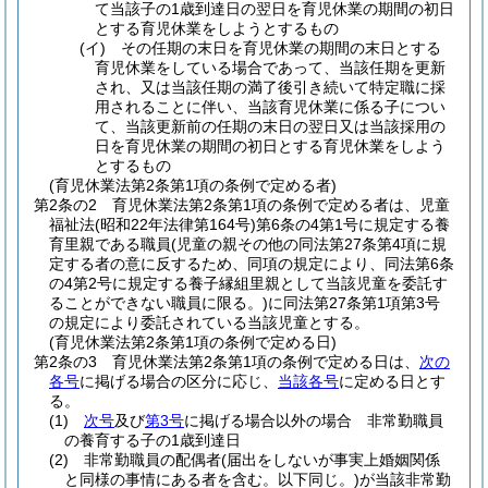
て当該子の1歳到達日の翌日を育児休業の期間の初日
とする育児休業をしようとするもの
(イ)
その任期の末日を育児休業の期間の末日とする
育児休業をしている場合であって、当該任期を更新
され、又は当該任期の満了後引き続いて特定職に採
用されることに伴い、当該育児休業に係る子につい
て、当該更新前の任期の末日の翌日又は当該採用の
日を育児休業の期間の初日とする育児休業をしよう
とするもの
(育児休業法第2条第1項の条例で定める者)
第2条の2
育児休業法第2条第1項の条例で定める者は、児童
福祉法
(昭和22年法律第164号)
第6条の4第1号に規定する養
育里親である職員
(児童の親その他の同法第27条第4項に規
定する者の意に反するため、同項の規定により、同法第6条
の4第2号に規定する養子縁組里親として当該児童を委託す
ることができない職員に限る。)
に同法第27条第1項第3号
の規定により委託されている当該児童とする。
(育児休業法第2条第1項の条例で定める日)
第2条の3
育児休業法第2条第1項の条例で定める日は、
次の
各号
に掲げる場合の区分に応じ、
当該各号
に定める日とす
る。
(1)
次号
及び
第3号
に掲げる場合以外の場合 非常勤職員
の養育する子の1歳到達日
(2)
非常勤職員の配偶者
(届出をしないが事実上婚姻関係
と同様の事情にある者を含む。以下同じ。)
が当該非常勤