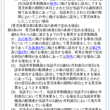
日
(当該非常勤職員が
前号
に掲げる場合に該当してする
育児休業の期間の末日とされた日が当該子の1歳到達日
後である場合にあっては、当該末日とされた日)
後の期
間においてこの号に掲げる場合に該当して育児休業を
したことがない場合
(育児休業法第2条第1項の条例で定める場合)
第2条の4
育児休業法第2条第1項の条例で定める場合は、1
歳6か月から2歳に達するまでの子を養育する非常勤職員
が、
次の各号
に掲げる場合のいずれにも該当する場合
(当該
子についてこの条の規定に該当して育児休業をしている場
合であって
次条第6号
に掲げる事情に該当するときは
第2号
及び
第3号
に掲げる場合に該当する場合、町長が規則で定め
る特別の事情がある場合にあっては
同号
に掲げる場合に該
当する場合)
とする。
(1)
当該非常勤職員が当該子の1歳6か月到達日の翌日
(当
該非常勤職員の配偶者がこの条の規定に該当し、又はこ
れに相当する場合に該当して地方等育児休業をする場合
にあっては、当該地方等育児休業の期間の末日とされた
日の翌日以前の日)
を育児休業の期間の初日とする育児休
業をしようとする場合
(2)
当該子について、当該非常勤職員が当該子の1歳6か月
到達日において育児休業をしている場合又は当該非常勤
職員の配偶者が当該子の1歳6か月到達日において地方等
育児休業をしている場合
(3)
当該子の1歳6か月到達日後の期間について育児休業を