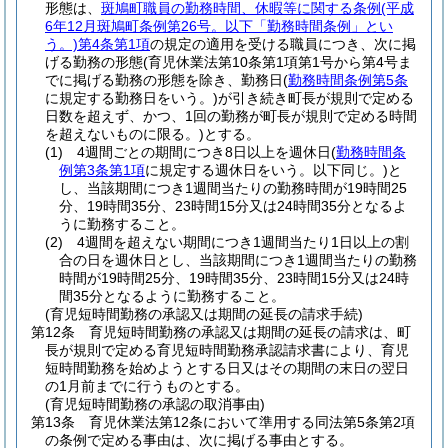
形態は、
斑鳩町職員の勤務時間、休暇等に関する条例
(平成
6年12月斑鳩町条例第26号。以下「勤務時間条例」とい
う。)
第4条第1項
の規定の適用を受ける職員につき、次に掲
げる勤務の形態
(育児休業法第10条第1項第1号から第4号ま
でに掲げる勤務の形態を除き、勤務日
(
勤務時間条例第5条
に規定する勤務日をいう。)
が引き続き町長が規則で定める
日数を超えず、かつ、1回の勤務が町長が規則で定める時間
を超えないものに限る。)
とする。
(1)
4週間ごとの期間につき8日以上を週休日
(
勤務時間条
例第3条第1項
に規定する週休日をいう。以下同じ。)
と
し、当該期間につき1週間当たりの勤務時間が19時間25
分、19時間35分、23時間15分又は24時間35分となるよ
うに勤務すること。
(2)
4週間を超えない期間につき1週間当たり1日以上の割
合の日を週休日とし、当該期間につき1週間当たりの勤務
時間が19時間25分、19時間35分、23時間15分又は24時
間35分となるように勤務すること。
(育児短時間勤務の承認又は期間の延長の請求手続)
第12条
育児短時間勤務の承認又は期間の延長の請求は、町
長が規則で定める育児短時間勤務承認請求書により、育児
短時間勤務を始めようとする日又はその期間の末日の翌日
の1月前までに行うものとする。
(育児短時間勤務の承認の取消事由)
第13条
育児休業法第12条において準用する同法第5条第2項
の条例で定める事由は、次に掲げる事由とする。