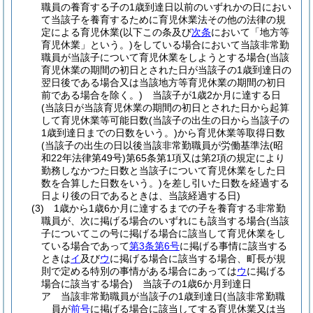
職員の養育する子の1歳到達日以前のいずれかの日におい
て当該子を養育するために育児休業法その他の法律の規
定による育児休業
(以下この条及び
次条
において「地方等
育児休業」という。)
をしている場合において当該非常勤
職員が当該子について育児休業をしようとする場合
(当該
育児休業の期間の初日とされた日が当該子の1歳到達日の
翌日後である場合又は当該地方等育児休業の期間の初日
前である場合を除く。)
当該子が1歳2か月に達する日
(当該日が当該育児休業の期間の初日とされた日から起算
して育児休業等可能日数
(当該子の出生の日から当該子の
1歳到達日までの日数をいう。)
から育児休業等取得日数
(当該子の出生の日以後当該非常勤職員が労働基準法
(昭
和22年法律第49号)
第65条第1項又は第2項の規定により
勤務しなかつた日数と当該子について育児休業をした日
数を合算した日数をいう。)
を差し引いた日数を経過する
日より後の日であるときは、当該経過する日)
(3)
1歳から1歳6か月に達するまでの子を養育する非常勤
職員が、次に掲げる場合のいずれにも該当する場合
(当該
子についてこの号に掲げる場合に該当して育児休業をし
ている場合であって
第3条第6号
に掲げる事情に該当する
ときは
イ
及び
ウ
に掲げる場合に該当する場合、町長が規
則で定める特別の事情がある場合にあっては
ウ
に掲げる
場合に該当する場合)
当該子の1歳6か月到達日
ア
当該非常勤職員が当該子の1歳到達日
(当該非常勤職
員が
前号
に掲げる場合に該当してする育児休業又は当