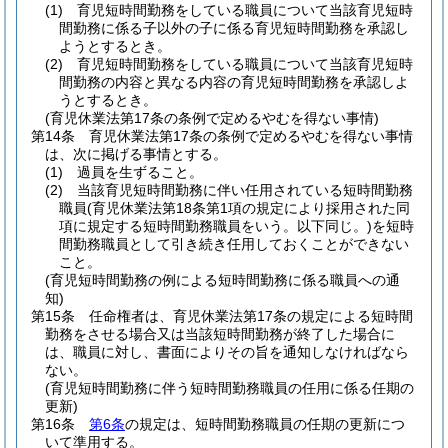
(1)
育児短時間勤務をしている職員について当該育児短時
間勤務に係る子以外の子に係る育児短時間勤務を承認し
ようとするとき。
(2)
育児短時間勤務をしている職員について当該育児短時
間勤務の内容と異なる内容の育児短時間勤務を承認しよ
うとするとき。
(育児休業法第17条の条例で定めるやむを得ない事情)
第14条
育児休業法第17条の条例で定めるやむを得ない事情
は、次に掲げる事情とする。
(1)
過員を生ずること。
(2)
当該育児短時間勤務に伴い任用されている短時間勤務
職員
(育児休業法第18条第1項の規定により採用された同
項に規定する短時間勤務職員をいう。以下同じ。)
を短時
間勤務職員として引き続き任用しておくことができない
こと。
(育児短時間勤務の例による短時間勤務に係る職員への通
知)
第15条
任命権者は、育児休業法第17条の規定による短時間
勤務をさせる場合又は当該短時間勤務が終了した場合に
は、職員に対し、書面によりその旨を通知しなければなら
ない。
(育児短時間勤務に伴う短時間勤務職員の任用に係る任期の
更新)
第16条
第6条
の規定は、短時間勤務職員の任期の更新につ
いて準用する。