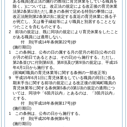
ある職員
(改正法の施行の際現に育児休業をしている職員を
除く。)
については、改正法の規定による改正後の育児休業
法第2条第1項ただし書きの条例で定める特別の事情には、
改正法附則第2条第2項に規定する直近の育児休業に係る子
が死亡し、又は養子縁組等により職員と別居することとな
つたことを含むものとする。
2
前項の規定は、既に同項の規定により育児休業をしたこと
がある職員には適用しない。
付
則
(平成14年
条例第22号)
抄
(施行期日)
1
この条例は、公布の日の属する月の翌月の初日
(公布の日
が月の初日であるときは、その日)
から施行する。
ただし、
第2条並びに付則第6項、第8項及び第9項の規定は、平成15
年4月1日から施行する。
(斑鳩町職員の育児休業等に関する条例の一部改正等)
9
平成15年6月1日に育児休業をしている職員の同日に係る
期末手当に関する前項の規定による改正後の斑鳩町職員の
育児休業等に関する条例第5条の3第1項の規定の適用につ
いては、同項中「6箇月以内」とあるのは、「3箇月以内」
とする。
付
則
(平成18年
条例第17号)
抄
(施行期日)
1
この条例は、公布の日から施行する。
付
則
(平成20年
条例第6号)
(施行期日)