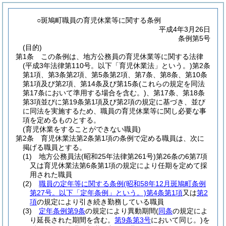
○斑鳩町職員の育児休業等に関する条例
平成4年3月26日
条例第5号
(目的)
第1条
この条例は、地方公務員の育児休業等に関する法律
(平成3年法律第110号。以下「育児休業法」という。)
第2条
第1項、第3条第2項、第5条第2項、第7条、第8条、第10条
第1項及び第2項、第14条及び第15条
(これらの規定を同法
第17条において準用する場合を含む。)
、第17条、第18条
第3項並びに第19条第1項及び第2項の規定に基づき、並び
に同法を実施するため、職員の育児休業等に関し必要な事
項を定めるものとする。
(育児休業をすることができない職員)
第2条
育児休業法第2条第1項の条例で定める職員は、次に
掲げる職員とする。
(1)
地方公務員法
(昭和25年法律第261号)
第26条の6第7項
又は育児休業法第6条第1項の規定により任期を定めて採
用された職員
(2)
職員の定年等に関する条例
(昭和58年12月斑鳩町条例
第27号。以下「定年条例」という。)
第4条第1項
又は
第2
項
の規定により引き続き勤務している職員
(3)
定年条例第9条
の規定により異動期間
(
同条
の規定によ
り延長された期間を含む。
第9条第3号
において同じ。)
を