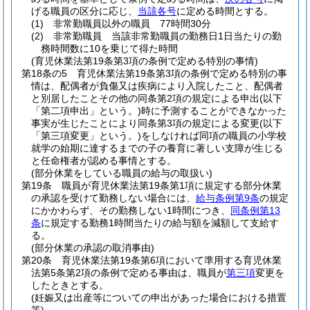
げる職員の区分に応じ、
当該各号
に定める時間とする。
(1)
非常勤職員以外の職員 77時間30分
(2)
非常勤職員 当該非常勤職員の勤務日1日当たりの勤
務時間数に10を乗じて得た時間
(育児休業法第19条第3項の条例で定める特別の事情)
第18条の5
育児休業法第19条第3項の条例で定める特別の事
情は、配偶者が負傷又は疾病により入院したこと、配偶者
と別居したことその他の同条第2項の規定による申出
(以下
「第二項申出」という。)
時に予測することができなかった
事実が生じたことにより同条第3項の規定による変更
(以下
「第三項変更」という。)
をしなければ同項の職員の小学校
就学の始期に達するまでの子の養育に著しい支障が生じる
と任命権者が認める事情とする。
(部分休業をしている職員の給与の取扱い)
第19条
職員が育児休業法第19条第1項に規定する部分休業
の承認を受けて勤務しない場合には、
給与条例第9条
の規定
にかかわらず、その勤務しない1時間につき、
同条例第13
条
に規定する勤務1時間当たりの給与額を減額して支給す
る。
(部分休業の承認の取消事由)
第20条
育児休業法第19条第6項において準用する育児休業
法第5条第2項の条例で定める事由は、職員が
第三項
変更を
したときとする。
(妊娠又は出産等についての申出があった場合における措置