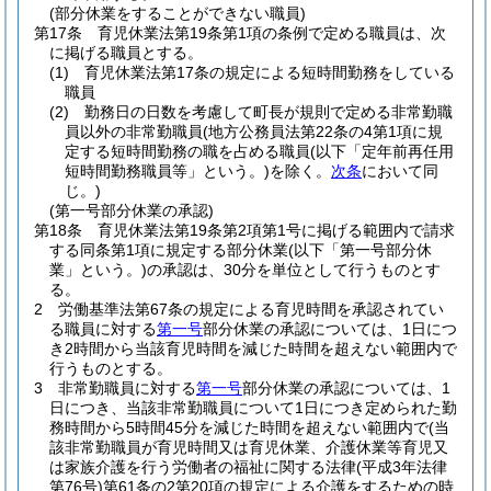
(部分休業をすることができない職員)
第17条
育児休業法第19条第1項の条例で定める職員は、次
に掲げる職員とする。
(1)
育児休業法第17条の規定による短時間勤務をしている
職員
(2)
勤務日の日数を考慮して町長が規則で定める非常勤職
員以外の非常勤職員
(地方公務員法第22条の4第1項に規
定する短時間勤務の職を占める職員
(以下「定年前再任用
短時間勤務職員等」という。)
を除く。
次条
において同
じ。)
(第一号部分休業の承認)
第18条
育児休業法第19条第2項第1号に掲げる範囲内で請求
する同条第1項に規定する部分休業
(以下「第一号部分休
業」という。)
の承認は、30分を単位として行うものとす
る。
2
労働基準法第67条の規定による育児時間を承認されてい
る職員に対する
第一号
部分休業の承認については、1日につ
き2時間から当該育児時間を減じた時間を超えない範囲内で
行うものとする。
3
非常勤職員に対する
第一号
部分休業の承認については、1
日につき、当該非常勤職員について1日につき定められた勤
務時間から5時間45分を減じた時間を超えない範囲内で
(当
該非常勤職員が育児時間又は育児休業、介護休業等育児又
は家族介護を行う労働者の福祉に関する法律
(平成3年法律
第76号)
第61条の2第20項の規定による介護をするための時