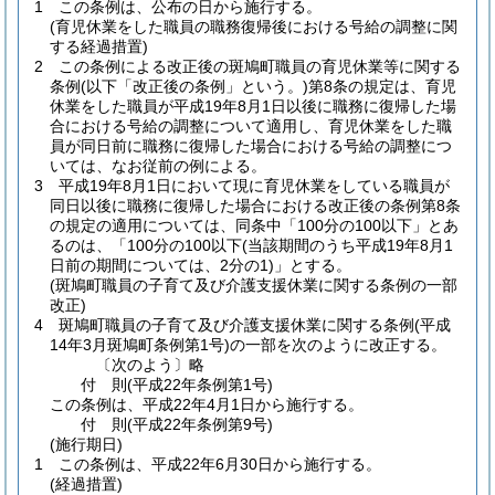
1
この条例は、公布の日から施行する。
(育児休業をした職員の職務復帰後における号給の調整に関
する経過措置)
2
この条例による改正後の斑鳩町職員の育児休業等に関する
条例
(以下「改正後の条例」という。)
第8条の規定は、育児
休業をした職員が平成19年8月1日以後に職務に復帰した場
合における号給の調整について適用し、育児休業をした職
員が同日前に職務に復帰した場合における号給の調整につ
いては、なお従前の例による。
3
平成19年8月1日において現に育児休業をしている職員が
同日以後に職務に復帰した場合における改正後の条例第8条
の規定の適用については、同条中「100分の100以下」とあ
るのは、「100分の100以下
(当該期間のうち平成19年8月1
日前の期間については、2分の1)
」とする。
(斑鳩町職員の子育て及び介護支援休業に関する条例の一部
改正)
4
斑鳩町職員の子育て及び介護支援休業に関する条例
(平成
14年3月斑鳩町条例第1号)
の一部を次のように改正する。
〔次のよう〕略
付
則
(平成22年
条例第1号)
この条例は、平成22年4月1日から施行する。
付
則
(平成22年
条例第9号)
(施行期日)
1
この条例は、平成22年6月30日から施行する。
(経過措置)