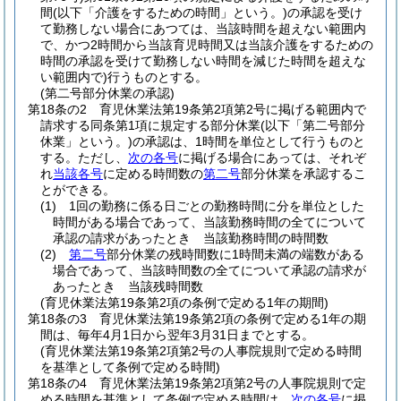
間
(以下「介護をするための時間」という。)
の承認を受け
て勤務しない場合にあつては、当該時間を超えない範囲内
で、かつ2時間から当該育児時間又は当該介護をするための
時間の承認を受けて勤務しない時間を減じた時間を超えな
い範囲内で)
行うものとする。
(第二号部分休業の承認)
第18条の2
育児休業法第19条第2項第2号に掲げる範囲内で
請求する同条第1項に規定する部分休業
(以下「第二号部分
休業」という。)
の承認は、1時間を単位として行うものと
する。
ただし、
次の各号
に掲げる場合にあっては、それぞ
れ
当該各号
に定める時間数の
第二号
部分休業を承認するこ
とができる。
(1)
1回の勤務に係る日ごとの勤務時間に分を単位とした
時間がある場合であって、当該勤務時間の全てについて
承認の請求があったとき 当該勤務時間の時間数
(2)
第二号
部分休業の残時間数に1時間未満の端数がある
場合であって、当該時間数の全てについて承認の請求が
あったとき 当該残時間数
(育児休業法第19条第2項の条例で定める1年の期間)
第18条の3
育児休業法第19条第2項の条例で定める1年の期
間は、毎年4月1日から翌年3月31日までとする。
(育児休業法第19条第2項第2号の人事院規則で定める時間
を基準として条例で定める時間)
第18条の4
育児休業法第19条第2項第2号の人事院規則で定
める時間を基準として条例で定める時間は、
次の各号
に掲