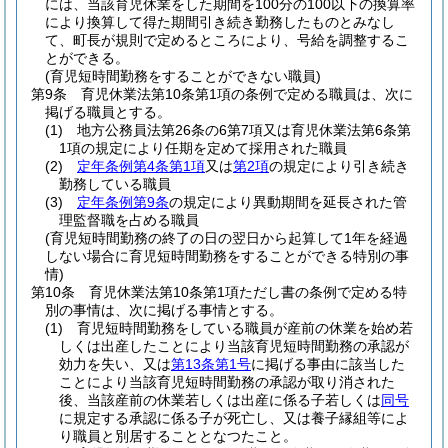
には、当該育児休業をした期間を100分の100以下の換算率
により換算して得た期間引き続き勤務したものとみなし
て、町長が規則で定めるところにより、号給を調整するこ
とができる。
(育児短時間勤務をすることができない職員)
第9条
育児休業法第10条第1項の条例で定める職員は、次に
掲げる職員とする。
(1)
地方公務員法第26条の6第7項又は育児休業法第6条第
1項の規定により任期を定めて採用された職員
(2)
定年条例第4条第1項
又は
第2項
の規定により引き続き
勤務している職員
(3)
定年条例第9条
の規定により異動期間を延長された管
理監督職を占める職員
(育児短時間勤務の終了の日の翌日から起算して1年を経過
しない場合に育児短時間勤務をすることができる特別の事
情)
第10条
育児休業法第10条第1項ただし書の条例で定める特
別の事情は、次に掲げる事情とする。
(1)
育児短時間勤務をしている職員が産前の休業を始め若
しくは出産したことにより当該育児短時間勤務の承認が
効力を失い、又は
第13条第1号
に掲げる事由に該当した
ことにより当該育児短時間勤務の承認が取り消された
後、当該産前の休業若しくは出産に係る子若しくは
同号
に規定する承認に係る子が死亡し、又は養子縁組等によ
り職員と別居することとなつたこと。