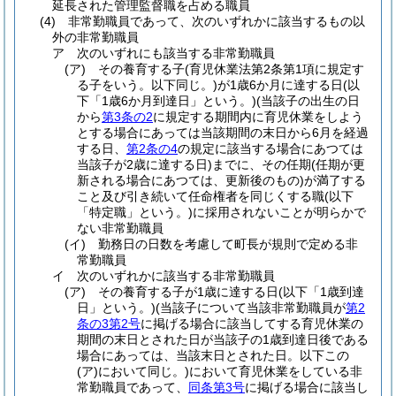
延長された管理監督職を占める職員
(4)
非常勤職員であって、次のいずれかに該当するもの以
外の非常勤職員
ア
次のいずれにも該当する非常勤職員
(ア)
その養育する子
(育児休業法第2条第1項に規定す
る子をいう。以下同じ。)
が1歳6か月に達する日
(以
下「1歳6か月到達日」という。)
(当該子の出生の日
から
第3条の2
に規定する期間内に育児休業をしよう
とする場合にあっては当該期間の末日から6月を経過
する日、
第2条の4
の規定に該当する場合にあつては
当該子が2歳に達する日)
までに、その任期
(任期が更
新される場合にあつては、更新後のもの)
が満了する
こと及び引き続いて任命権者を同じくする職
(以下
「特定職」という。)
に採用されないことが明らかで
ない非常勤職員
(イ)
勤務日の日数を考慮して町長が規則で定める非
常勤職員
イ
次のいずれかに該当する非常勤職員
(ア)
その養育する子が1歳に達する日
(以下「1歳到達
日」という。)
(当該子について当該非常勤職員が
第2
条の3第2号
に掲げる場合に該当してする育児休業の
期間の末日とされた日が当該子の1歳到達日後である
場合にあっては、当該末日とされた日。以下この
(ア)
において同じ。)
において育児休業をしている非
常勤職員であって、
同条第3号
に掲げる場合に該当し