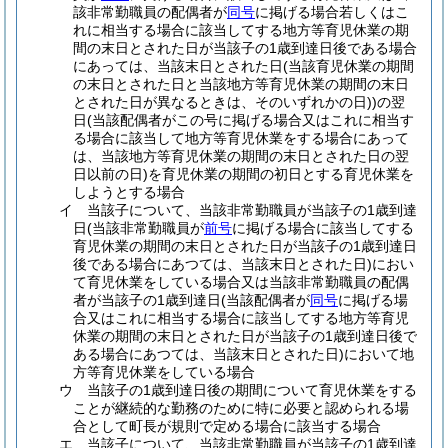
該非常勤職員の配偶者が
同号
に掲げる場合若しくはこ
れに相当する場合に該当してする地方等育児休業の期
間の末日とされた日が当該子の1歳到達日後である場合
にあっては、当該末日とされた日
(当該育児休業の期間
の末日とされた日と当該地方等育児休業の期間の末日
とされた日が異なるときは、そのいずれかの日)
)
の翌
日
(当該配偶者がこの号に掲げる場合又はこれに相当す
る場合に該当して地方等育児休業をする場合にあって
は、当該地方等育児休業の期間の末日とされた日の翌
日以前の日)
を育児休業の期間の初日とする育児休業を
しようとする場合
イ
当該子について、当該非常勤職員が当該子の1歳到達
日
(当該非常勤職員が
前号
に掲げる場合に該当してする
育児休業の期間の末日とされた日が当該子の1歳到達日
後である場合にあつては、当該末日とされた日)
におい
て育児休業をしている場合又は当該非常勤職員の配偶
者が当該子の1歳到達日
(当該配偶者が
同号
に掲げる場
合又はこれに相当する場合に該当してする地方等育児
休業の期間の末日とされた日が当該子の1歳到達日後で
ある場合にあつては、当該末日とされた日)
において地
方等育児休業をしている場合
ウ
当該子の1歳到達日後の期間について育児休業をする
ことが継続的な勤務のために特に必要と認められる場
合として町長が規則で定める場合に該当する場合
エ
当該子について、当該非常勤職員が当該子の1歳到達