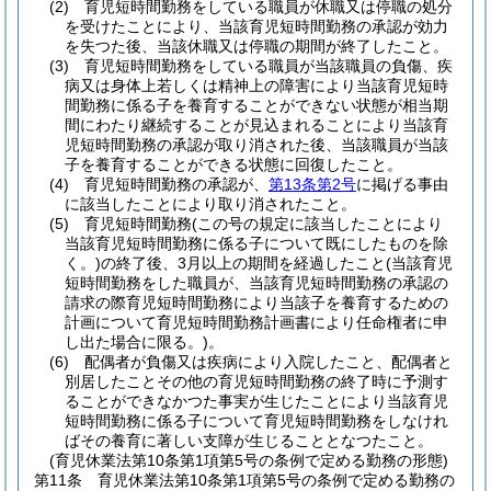
(2)
育児短時間勤務をしている職員が休職又は停職の処分
を受けたことにより、当該育児短時間勤務の承認が効力
を失つた後、当該休職又は停職の期間が終了したこと。
(3)
育児短時間勤務をしている職員が当該職員の負傷、疾
病又は身体上若しくは精神上の障害により当該育児短時
間勤務に係る子を養育することができない状態が相当期
間にわたり継続することが見込まれることにより当該育
児短時間勤務の承認が取り消された後、当該職員が当該
子を養育することができる状態に回復したこと。
(4)
育児短時間勤務の承認が、
第13条第2号
に掲げる事由
に該当したことにより取り消されたこと。
(5)
育児短時間勤務
(この号の規定に該当したことにより
当該育児短時間勤務に係る子について既にしたものを除
く。)
の終了後、3月以上の期間を経過したこと
(当該育児
短時間勤務をした職員が、当該育児短時間勤務の承認の
請求の際育児短時間勤務により当該子を養育するための
計画について育児短時間勤務計画書により任命権者に申
し出た場合に限る。)
。
(6)
配偶者が負傷又は疾病により入院したこと、配偶者と
別居したことその他の育児短時間勤務の終了時に予測す
ることができなかつた事実が生じたことにより当該育児
短時間勤務に係る子について育児短時間勤務をしなけれ
ばその養育に著しい支障が生じることとなつたこと。
(育児休業法第10条第1項第5号の条例で定める勤務の形態)
第11条
育児休業法第10条第1項第5号の条例で定める勤務の