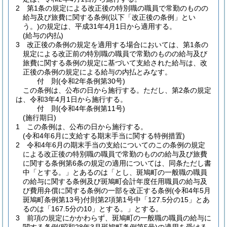
2
第1条の規定による改正後の特別職の職員で常勤のものの
給与及び旅費に関する条例
(以下「改正後の条例」とい
う。)
の規定は、平成31年4月1日から適用する。
(給与の内払)
3
改正後の条例の規定を適用する場合においては、第1条の
規定による改正前の特別職の職員で常勤のものの給与及び
旅費に関する条例の規定に基づいて支給された給与は、改
正後の条例の規定による給与の内払とみなす。
付
則
(令和2年
条例第30号)
この条例は、公布の日から施行する。
ただし、第2条の規定
は、令和3年4月1日から施行する。
付
則
(令和4年
条例第11号)
(施行期日)
1
この条例は、公布の日から施行する。
(令和4年6月に支給する期末手当に関する特例措置)
2
令和4年6月の期末手当の支給についてのこの条例の規定
による改正後の特別職の職員で常勤のものの給与及び旅費
に関する条例第6条の規定の適用については、同条ただし書
中「とする。」とあるのは「とし、斑鳩町の一般職の職員
の給与に関する条例及び斑鳩町会計年度任用職員の給与及
び費用弁償に関する条例の一部を改正する条例
(令和4年5月
斑鳩町条例第13号)
付則第2項第1号中「127.5分の15」とあ
るのは「167.5分の10」とする。」とする。
3
前項の規定にかかわらず、斑鳩町の一般職の職員の給与に