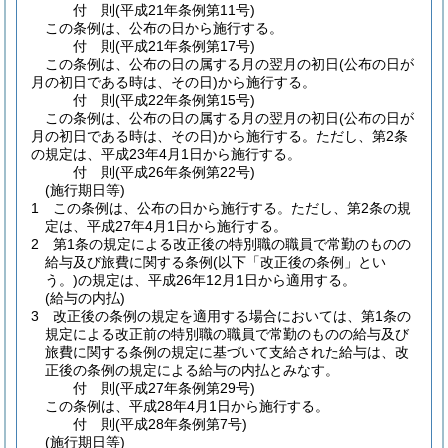
付
則
(平成21年
条例第11号)
この条例は、公布の日から施行する。
付
則
(平成21年
条例第17号)
この条例は、公布の日の属する月の翌月の初日
(公布の日が
月の初日である時は、その日)
から施行する。
付
則
(平成22年
条例第15号)
この条例は、公布の日の属する月の翌月の初日
(公布の日が
月の初日である時は、その日)
から施行する。
ただし、第2条
の規定は、平成23年4月1日から施行する。
付
則
(平成26年
条例第22号)
(施行期日等)
1
この条例は、公布の日から施行する。
ただし、第2条の規
定は、平成27年4月1日から施行する。
2
第1条の規定による改正後の特別職の職員で常勤のものの
給与及び旅費に関する条例
(以下「改正後の条例」とい
う。)
の規定は、平成26年12月1日から適用する。
(給与の内払)
3
改正後の条例の規定を適用する場合においては、第1条の
規定による改正前の特別職の職員で常勤のものの給与及び
旅費に関する条例の規定に基づいて支給された給与は、改
正後の条例の規定による給与の内払とみなす。
付
則
(平成27年
条例第29号)
この条例は、平成28年4月1日から施行する。
付
則
(平成28年
条例第7号)
(施行期日等)