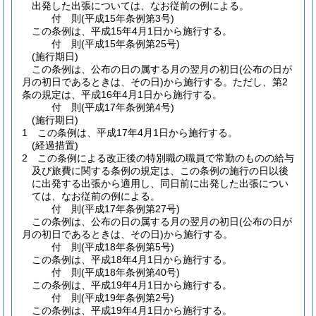
出発した出張については、なお従前の例による。
付
則
(平成15年
条例第3号)
この条例は、平成15年4月1日から施行する。
付
則
(平成15年
条例第25号)
(施行期日)
この条例は、公布の日の属する月の翌月の初日
(公布の日が
月の初日であるときは、その日)
から施行する。ただし、第2
条の規定は、平成16年4月1日から施行する。
付
則
(平成17年
条例第4号)
(施行期日)
1
この条例は、平成17年4月1日から施行する。
(経過措置)
2
この条例による改正後の特別職の職員で常勤のものの給与
及び旅費に関する条例の規定は、この条例の施行の日以後
に出発する出張から適用し、同日前に出発した出張につい
ては、なお従前の例による。
付
則
(平成17年
条例第27号)
この条例は、公布の日の属する月の翌月の初日
(公布の日が
月の初日であるときは、その日)
から施行する。
付
則
(平成18年
条例第5号)
この条例は、平成18年4月1日から施行する。
付
則
(平成18年
条例第40号)
この条例は、平成19年4月1日から施行する。
付
則
(平成19年
条例第2号)
この条例は、平成19年4月1日から施行する。