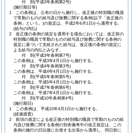
付
則
(平成3年
条例第2号)
(施行期日等)
1
この条例は、公布の日から施行し、改正後の特別職の職員
で常勤のものの給与及び旅費に関する条例
(以下「改正後の
条例」という。)
の規定は、平成2年6月1日から適用する。
(給与の内払)
2
改正後の条例の規定を適用する場合においては、改正前の
特別職の職員で常勤のものの給与及び旅費に関する条例の
規定に基づいて支給された給与は、改正後の条例の規定に
よる給与の内払とみなす。
付
則
(平成3年
条例第7号)
この条例は、平成3年4月1日から施行する。
付
則
(平成4年
条例第3号)
この条例は、平成4年4月1日から施行する。
付
則
(平成5年
条例第5号)
この条例は、平成5年4月1日から施行する。
付
則
(平成7年
条例第6号)
この条例は、平成7年4月1日から施行する。
付
則
(平成10年
条例第4号)
(施行期日)
1
この条例は、平成10年4月1日から施行する。
(経過措置)
2
前項の規定による改正後の特別職の職員で常勤のものの給
与及び旅費に関する条例の別表備考中の改正規定は、この
条例の施行の日以後に出発する出張から適用し、同日前に