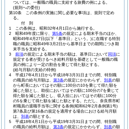
ついては、一般職の職員に支給する旅費の例による。
(規則への委任)
第10条
この条例の実施に関し必要な事項は、規則で定め
る。
付
則
1
この条例は、昭和32年4月1日から施行する。
2
昭和49年度に限り、
第5条
の規定による期末手当のほか、
昭和49年4月27日
(以下「基準日」という。)
に在職する特別
職の職員に昭和49年3月2日から基準日までの期間につき期
末手当を支給する。
3
前項
の規定による期末手当の額は、基準日において
同項
に
規定する者が受けるべき給料月額を基礎として一般職の職
員の例により一定の割合を乗じて得た額とする。
(給与月額の支給の特例)
4
平成17年4月1日から平成18年3月31日までの間、特別職
の職員の給与月額は、
第3条
の規定にかかわらず、
別表
の額
から町長においてはその額に100分の10を乗じて得た額を
減じた額とし、助役においてはその額に100分の7を乗じて
得た額を減じた額とし、収入役においてはその額に100分
の5を乗じて得た額を減じた額とする。
ただし、奈良県市町
村職員の退職手当等に関する条例
(昭和62年2月条例第1号)
第7条及び第16条の規定を適用する場合における給与月額
は、
別表
の額とする。
5
平成18年4月1日から平成19年3月31日までの間、特別職
の職員の給料月額は、
第3条
の規定にかかわらず、
別表
の額