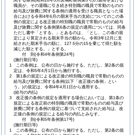
関する条例
(昭和28年3月斑鳩町条例第5号)
の適用を受ける
職員が、その退職に引き続き特別職の職員で常勤のものの
給与及び旅費に関する条例の適用を受ける職員となった場
合における令和4年6月の期末手当の支給についてのこの条
例の規定による改正後の特別職の職員で常勤のものの給与
及び旅費に関する条例第6条の規定の適用については、同条
ただし書中「とする。」とあるのは、「とし、この条の規
定により算定される期末手当の額から、令和3年12月に支
給された期末手当の額に、127.5分の15を乗じて得た額を
減じた額とする。」とする。
付
則
(令和4年
条例第24号)
(施行期日等)
1
この条例は、公布の日から施行する。
ただし、第2条の規
定は、令和5年4月1日から施行する。
2
第1条の規定による改正後の特別職の職員で常勤のものの
給与及び旅費に関する条例
(以下「改正後の条例」とい
う。)
の規定は、令和4年4月1日から適用する。
(給与の内払)
3
改正後の条例の規定を適用する場合においては、第1条の
規定による改正前の特別職の職員で常勤のものの給与及び
旅費に関する条例の規定に基づいて支給された給与は、改
正後の条例の規定による給与の内払とみなす。
付
則
(令和5年
条例第17号)
(施行期日等)
1
この条例は、公布の日から施行する。
ただし、第2条の規