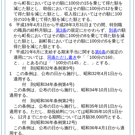
から町長においてはその額に100分の15を乗じて得た額を
減じた額とし、助役においてはその額に100分の12を乗じ
て得た額を減じた額とし、収入役においてはその額に100
分の10を乗じて得た額を減じた額とする。
6
平成19年4月1日から平成28年3月31日までの間、特別職
の職員の給料月額は、
第3条
の規定にかかわらず、
別表
の額
から町長においてはその額に100分の8を乗じて得た額を減
じた額とし、副町長においてはその額に100分の5を乗じて
得た額を減じた額とする。
7
平成21年6月に支給する期末手当に関する
第6条
の規定の
適用については、
同条ただし書き
中「「100分の160」
と、」とあるのは「「100分の145」と、」とする。
付
則
(昭和32年
条例第9号)
1
この条例は、公布の日から施行し、昭和32年4月1日から
適用する。
付
則
(昭和34年
条例第4号)
この条例は、公布の日から施行し、昭和34年10月1日から
適用する。
付
則
(昭和36年
条例第2号)
この条例は、公布の日から施行し、昭和35年10月1日から
適用する。
ただし、助役給料については昭和35年10月1日か
ら、12月までにかかる期間については月額38,000円とする。
付
則
(昭和36年
条例第12号)
この条例は、公布の日から施行し、昭和36年4月1日から適
用する。