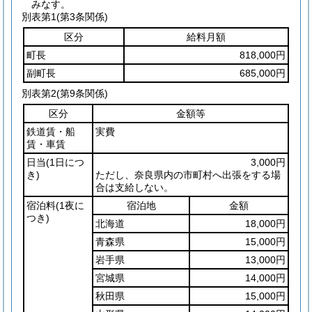
みなす。
別表第1
(第3条関係)
区分
給料月額
町長
818,000円
副町長
685,000円
別表第2
(第9条関係)
区分
金額等
鉄道賃・船
実費
賃・車賃
日当
(1日につ
3,000円
き)
ただし、奈良県内の市町村へ出張をする場
合は支給しない。
宿泊料
(1夜に
宿泊地
金額
つき)
北海道
18,000円
青森県
15,000円
岩手県
13,000円
宮城県
14,000円
秋田県
15,000円