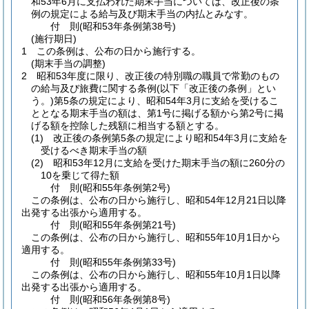
和53年6月に支払われた期末手当については、改正後の条
例の規定による給与及び期末手当の内払とみなす。
付
則
(昭和53年
条例第38号)
(施行期日)
1
この条例は、公布の日から施行する。
(期末手当の調整)
2
昭和53年度に限り、改正後の特別職の職員で常勤のもの
の給与及び旅費に関する条例
(以下「改正後の条例」とい
う。)
第5条の規定により、昭和54年3月に支給を受けるこ
ととなる期末手当の額は、第1号に掲げる額から第2号に掲
げる額を控除した残額に相当する額とする。
(1)
改正後の条例第5条の規定により昭和54年3月に支給を
受けるべき期末手当の額
(2)
昭和53年12月に支給を受けた期末手当の額に260分の
10を乗じて得た額
付
則
(昭和55年
条例第2号)
この条例は、公布の日から施行し、昭和54年12月21日以降
出発する出張から適用する。
付
則
(昭和55年
条例第21号)
この条例は、公布の日から施行し、昭和55年10月1日から
適用する。
付
則
(昭和55年
条例第33号)
この条例は、公布の日から施行し、昭和55年10月1日以降
出発する出張から適用する。
付
則
(昭和56年
条例第8号)