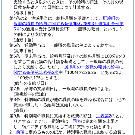
支給するとき以外のときは、その給料の額は、その月の現
日数を基礎として日割によつて計算する。
(地域手当)
第4条の2
地域手当は、給料月額を基礎として、
斑鳩町の一
般職の職員の給与に関する条例
(昭和28年3月斑鳩町条例第
5号)
の適用を受ける職員
(以下「一般職の職員」という。)
の例により支給する。
(通勤手当)
第5条
通勤手当は、一般職の職員の例により支給する。
(期末手当)
第6条
期末手当は、給料月額及びその給料月額に100分の40
を乗じて得た額の合計額を基礎として、一般職の職員の例
により支給する。
ただし、
斑鳩町の一般職の職員の給与に
関する条例第15条第2項
中「100分の126.25」とあるのは、
「100分の175」とする。
(給与の支給期日)
第7条
給与の支給期日は、一般職の職員の例による。
(重複給与の禁止)
第8条
特別職の職員が他の職員の職を兼ねる場合には、他の
職員の職に対する給与は支給しない。
(旅費)
第9条
特別職の職員に支給する旅費の額は、
別表第2
のとお
りとする。
ただし、宿泊料は、
同表
に定める額を上限と
し、宿泊に要する費用として現に支払った額とする。
2
前項
に定めるもののほか、特別職の職員に支給する旅費に