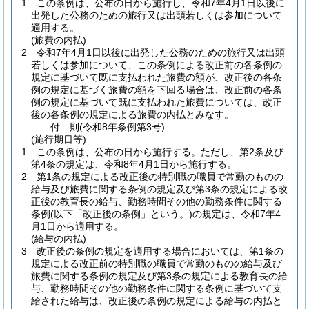
1
この条例は、公布の日から施行し、令和7年4月1日以後に
出発した公務のための旅行又は出頭若しくは参加について
適用する。
(旅費の内払)
2
令和7年4月1日以後に出発した公務のための旅行又は出頭
若しくは参加について、この条例による改正前の各条例の
規定に基づいて既に支払われた旅費の額が、改正後の各条
例の規定に基づく旅費の額を下回る場合は、改正前の各条
例の規定に基づいて既に支払われた旅費については、改正
後の各条例の規定による旅費の内払とみなす。
付
則
(令和8年
条例第3号)
(施行期日等)
1
この条例は、公布の日から施行する。
ただし、第2条及び
第4条の規定は、令和8年4月1日から施行する。
2
第1条の規定による改正後の特別職の職員で常勤のものの
給与及び旅費に関する条例の規定及び第3条の規定による改
正後の教育長の給与、勤務時間その他の勤務条件に関する
条例
(以下「改正後の条例」という。)
の規定は、令和7年4
月1日から適用する。
(給与の内払)
3
改正後の条例の規定を適用する場合においては、第1条の
規定による改正前の特別職の職員で常勤のものの給与及び
旅費に関する条例の規定及び第3条の規定による教育長の給
与、勤務時間その他の勤務条件に関する条例に基づいて支
給された給与は、改正後の条例の規定による給与の内払と