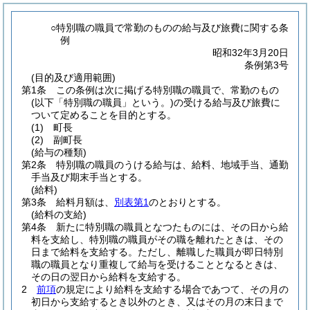
○特別職の職員で常勤のものの給与及び旅費に関する条
例
昭和32年3月20日
条例第3号
(目的及び適用範囲)
第1条
この条例は次に掲げる特別職の職員で、常勤のもの
(以下「特別職の職員」という。)
の受ける給与及び旅費に
ついて定めることを目的とする。
(1)
町長
(2)
副町長
(給与の種類)
第2条
特別職の職員のうける給与は、給料、地域手当、通勤
手当及び期末手当とする。
(給料)
第3条
給料月額は、
別表第1
のとおりとする。
(給料の支給)
第4条
新たに特別職の職員となつたものには、その日から給
料を支給し、特別職の職員がその職を離れたときは、その
日まで給料を支給する。
ただし、離職した職員が即日特別
職の職員となり重複して給与を受けることとなるときは、
その日の翌日から給料を支給する。
2
前項
の規定により給料を支給する場合であつて、その月の
初日から支給するとき以外のとき、又はその月の末日まで