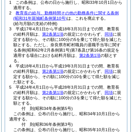
1
この条例は、公布の日から施行し、昭和33年10月1日から
適用する。
2
教育長の給与、勤務時間その他の勤務条件に関する条例
(昭和31年斑鳩町条例第10号)
は、これを廃止する。
(給与月額の支給の特例)
3
平成17年4月1日から平成18年3月31日までの間、教育長
の給料月額は、
第2条第1項
の規定にかかわらず、
同項
に規
定する額から、その額に100分の5を乗じて得た額を減じた
額とする。
ただし、奈良県市町村職員の退職手当等に関す
る条例
(昭和62年2月条例第1号)
第7条及び第16条の規定を
適用する場合における給料月額は、
第2条第1項
の額とす
る。
4
平成18年4月1日から平成19年3月31日までの間、教育長
の給料月額は、
第2条第1項
の規定にかかわらず、
同項
に規
定する額から、その額に100分の10を乗じて得た額を減じ
た額とする。
5
平成24年4月1日から平成28年3月31日までの間、教育長
の給料月額は、
第2条第1項
の規定にかかわらず、
同項
に規
定する額から、その額に100分の3を乗じて得た額を減じた
額とする。
付
則
(昭和34年
条例第5号)
この条例は、公布の日から施行し、昭和34年10月1日から
適用する。
付
則
(昭和36年
条例第3号)
この条例は、公布の日から施行し、昭和35年10月1日から