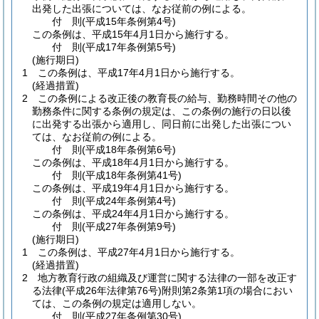
出発した出張については、なお従前の例による。
付
則
(平成15年
条例第4号)
この条例は、平成15年4月1日から施行する。
付
則
(平成17年
条例第5号)
(施行期日)
1
この条例は、平成17年4月1日から施行する。
(経過措置)
2
この条例による改正後の教育長の給与、勤務時間その他の
勤務条件に関する条例の規定は、この条例の施行の日以後
に出発する出張から適用し、同日前に出発した出張につい
ては、なお従前の例による。
付
則
(平成18年
条例第6号)
この条例は、平成18年4月1日から施行する。
付
則
(平成18年
条例第41号)
この条例は、平成19年4月1日から施行する。
付
則
(平成24年
条例第4号)
この条例は、平成24年4月1日から施行する。
付
則
(平成27年
条例第9号)
(施行期日)
1
この条例は、平成27年4月1日から施行する。
(経過措置)
2
地方教育行政の組織及び運営に関する法律の一部を改正す
る法律
(平成26年法律第76号)
附則第2条第1項の場合におい
ては、この条例の規定は適用しない。
付
則
(平成27年
条例第30号)