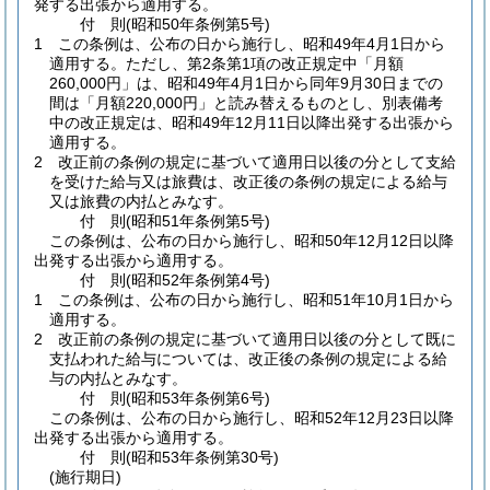
発する出張から適用する。
付
則
(昭和50年
条例第5号)
1
この条例は、公布の日から施行し、昭和49年4月1日から
適用する。
ただし、第2条第1項の改正規定中「月額
260,000円」は、昭和49年4月1日から同年9月30日までの
間は「月額220,000円」と読み替えるものとし、別表備考
中の改正規定は、昭和49年12月11日以降出発する出張から
適用する。
2
改正前の条例の規定に基づいて適用日以後の分として支給
を受けた給与又は旅費は、改正後の条例の規定による給与
又は旅費の内払とみなす。
付
則
(昭和51年
条例第5号)
この条例は、公布の日から施行し、昭和50年12月12日以降
出発する出張から適用する。
付
則
(昭和52年
条例第4号)
1
この条例は、公布の日から施行し、昭和51年10月1日から
適用する。
2
改正前の条例の規定に基づいて適用日以後の分として既に
支払われた給与については、改正後の条例の規定による給
与の内払とみなす。
付
則
(昭和53年
条例第6号)
この条例は、公布の日から施行し、昭和52年12月23日以降
出発する出張から適用する。
付
則
(昭和53年
条例第30号)
(施行期日)