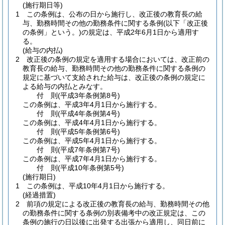
(施行期日等)
1
この条例は、公布の日から施行し、改正後の教育長の給
与、勤務時間その他の勤務条件に関する条例
(以下「改正後
の条例」という。)
の規定は、平成2年6月1日から適用す
る。
(給与の内払)
2
改正後の条例の規定を適用する場合においては、改正前の
教育長の給与、勤務時間その他の勤務条件に関する条例の
規定に基づいて支給された給与は、改正後の条例の規定に
よる給与の内払とみなす。
付
則
(平成3年
条例第8号)
この条例は、平成3年4月1日から施行する。
付
則
(平成4年
条例第4号)
この条例は、平成4年4月1日から施行する。
付
則
(平成5年
条例第6号)
この条例は、平成5年4月1日から施行する。
付
則
(平成7年
条例第7号)
この条例は、平成7年4月1日から施行する。
付
則
(平成10年
条例第5号)
(施行期日)
1
この条例は、平成10年4月1日から施行する。
(経過措置)
2
前項の規定による改正後の教育長の給与、勤務時間その他
の勤務条件に関する条例の別表備考中の改正規定は、この
条例の施行の日以後に出発する出張から適用し、同日前に