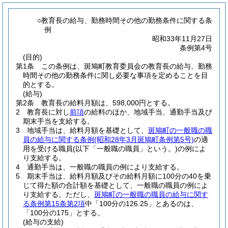
○教育長の給与、勤務時間その他の勤務条件に関する条
例
昭和33年11月27日
条例第4号
(目的)
第1条
この条例は、斑鳩町教育委員会の教育長の給与、勤務
時間その他の勤務条件に関し必要な事項を定めることを目
的とする。
(給与)
第2条
教育長の給料月額は、598,000円とする。
2
教育長に対し
前項
の給料のほか、地域手当、通勤手当及び
期末手当を支給する。
3
地域手当は、給料月額を基礎として、
斑鳩町の一般職の職
員の給与に関する条例
(昭和28年3月斑鳩町条例第5号)
の適
用を受ける職員
(以下「一般職の職員」という。)
の例によ
り支給する。
4
通勤手当は、一般職の職員の例により支給する。
5
期末手当は、給料月額及びその給料月額に100分の40を乗
じて得た額の合計額を基礎として、一般職の職員の例によ
り支給する。
ただし、
斑鳩町の一般職の職員の給与に関す
る条例第15条第2項
中「100分の126.25」とあるのは、
「100分の175」とする。
(給与の支給)