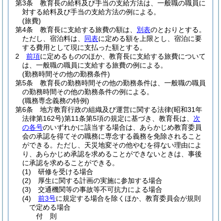
第3条
教育長の給料及び手当の支給方法は、一般職の職員に
対する給料及び手当の支給方法の例による。
(旅費)
第4条
教育長に支給する旅費の額は、
別表
のとおりとする。
ただし、宿泊料は、
同表
に定める額を上限とし、宿泊に要
する費用として現に支払った額とする。
2
前項
に定めるもののほか、教育長に支給する旅費について
は、一般職の職員に支給する旅費の例による。
(勤務時間その他の勤務条件)
第5条
教育長の勤務時間その他の勤務条件は、一般職の職員
の勤務時間その他の勤務条件の例による。
(職務専念義務の特例)
第6条
地方教育行政の組織及び運営に関する法律
(昭和31年
法律第162号)
第11条第5項の規定に基づき、教育長は、
次
の各号
のいずれかに該当する場合は、あらかじめ教育委員
会の承認を得てその職務に専念する義務を免除されること
ができる。
ただし、天災地変その他やむを得ない理由によ
り、あらかじめ承認を求めることができないときは、事後
に承認を求めることができる。
(1)
研修を受ける場合
(2)
厚生に関する計画の実施に参加する場合
(3)
交通機関等の事故等不可抗力による場合
(4)
前3号
に規定する場合を除くほか、教育委員会が規則
で定める場合
付
則