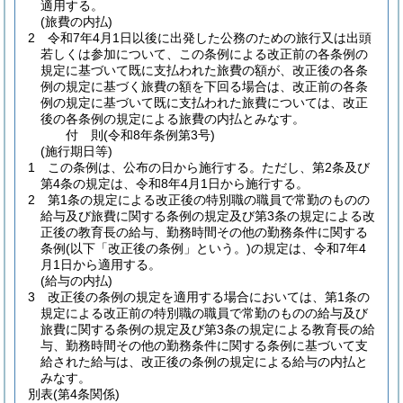
適用する。
(旅費の内払)
2
令和7年4月1日以後に出発した公務のための旅行又は出頭
若しくは参加について、この条例による改正前の各条例の
規定に基づいて既に支払われた旅費の額が、改正後の各条
例の規定に基づく旅費の額を下回る場合は、改正前の各条
例の規定に基づいて既に支払われた旅費については、改正
後の各条例の規定による旅費の内払とみなす。
付
則
(令和8年
条例第3号)
(施行期日等)
1
この条例は、公布の日から施行する。
ただし、第2条及び
第4条の規定は、令和8年4月1日から施行する。
2
第1条の規定による改正後の特別職の職員で常勤のものの
給与及び旅費に関する条例の規定及び第3条の規定による改
正後の教育長の給与、勤務時間その他の勤務条件に関する
条例
(以下「改正後の条例」という。)
の規定は、令和7年4
月1日から適用する。
(給与の内払)
3
改正後の条例の規定を適用する場合においては、第1条の
規定による改正前の特別職の職員で常勤のものの給与及び
旅費に関する条例の規定及び第3条の規定による教育長の給
与、勤務時間その他の勤務条件に関する条例に基づいて支
給された給与は、改正後の条例の規定による給与の内払と
みなす。
別表
(第4条関係)