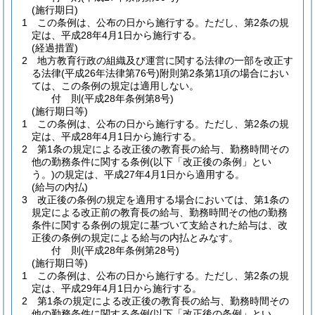
(施行期日)
1
この条例は、公布の日から施行する。
ただし、第2条の規
定は、平成28年4月1日から施行する。
(経過措置)
2
地方教育行政の組織及び運営に関する法律の一部を改正す
る法律
(平成26年法律第76号)
附則第2条第1項の場合におい
ては、この条例の規定は適用しない。
付
則
(平成28年
条例第8号)
(施行期日等)
1
この条例は、公布の日から施行する。
ただし、第2条の規
定は、平成28年4月1日から施行する。
2
第1条の規定による改正後の教育長の給与、勤務時間その
他の勤務条件に関する条例
(以下「改正後の条例」とい
う。)
の規定は、平成27年4月1日から適用する。
(給与の内払)
3
改正後の条例の規定を適用する場合においては、第1条の
規定による改正前の教育長の給与、勤務時間その他の勤務
条件に関する条例の規定に基づいて支給された給与は、改
正後の条例の規定による給与の内払とみなす。
付
則
(平成28年
条例第28号)
(施行期日等)
1
この条例は、公布の日から施行する。
ただし、第2条の規
定は、平成29年4月1日から施行する。
2
第1条の規定による改正後の教育長の給与、勤務時間その
他の勤務条件に関する条例
(以下「改正後の条例」とい