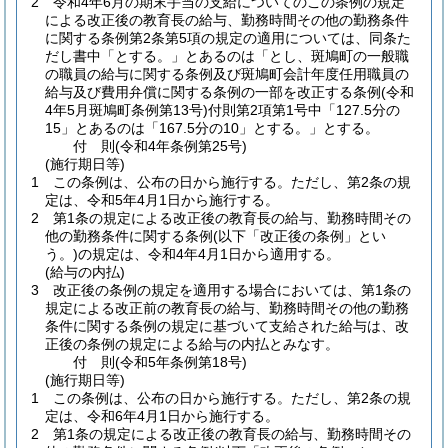
2
令和4年6月の期末手当の支給についてのこの条例の規定
による改正後の教育長の給与、勤務時間その他の勤務条件
に関する条例第2条第5項の規定の適用については、同条た
だし書中「とする。」とあるのは「とし、斑鳩町の一般職
の職員の給与に関する条例及び斑鳩町会計年度任用職員の
給与及び費用弁償に関する条例の一部を改正する条例
(令和
4年5月斑鳩町条例第13号)
付則第2項第1号中「127.5分の
15」とあるのは「167.5分の10」とする。」とする。
付
則
(令和4年
条例第25号)
(施行期日等)
1
この条例は、公布の日から施行する。
ただし、第2条の規
定は、令和5年4月1日から施行する。
2
第1条の規定による改正後の教育長の給与、勤務時間その
他の勤務条件に関する条例
(以下「改正後の条例」とい
う。)
の規定は、令和4年4月1日から適用する。
(給与の内払)
3
改正後の条例の規定を適用する場合においては、第1条の
規定による改正前の教育長の給与、勤務時間その他の勤務
条件に関する条例の規定に基づいて支給された給与は、改
正後の条例の規定による給与の内払とみなす。
付
則
(令和5年
条例第18号)
(施行期日等)
1
この条例は、公布の日から施行する。
ただし、第2条の規
定は、令和6年4月1日から施行する。
2
第1条の規定による改正後の教育長の給与、勤務時間その