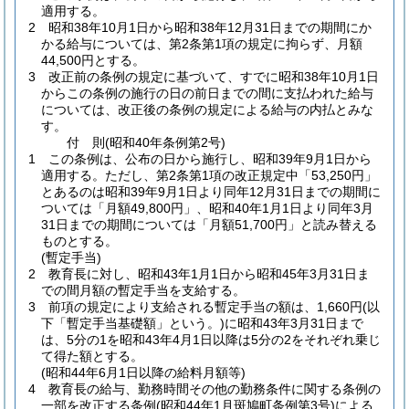
適用する。
2
昭和38年10月1日から昭和38年12月31日までの期間にか
かる給与については、第2条第1項の規定に拘らず、月額
44,500円とする。
3
改正前の条例の規定に基づいて、すでに昭和38年10月1日
からこの条例の施行の日の前日までの間に支払われた給与
については、改正後の条例の規定による給与の内払とみな
す。
付
則
(昭和40年
条例第2号)
1
この条例は、公布の日から施行し、昭和39年9月1日から
適用する。
ただし、第2条第1項の改正規定中「53,250円」
とあるのは昭和39年9月1日より同年12月31日までの期間に
ついては「月額49,800円」、昭和40年1月1日より同年3月
31日までの期間については「月額51,700円」と読み替える
ものとする。
(暫定手当)
2
教育長に対し、昭和43年1月1日から昭和45年3月31日ま
での間月額の暫定手当を支給する。
3
前項の規定により支給される暫定手当の額は、1,660円
(以
下「暫定手当基礎額」という。)
に昭和43年3月31日まで
は、5分の1を昭和43年4月1日以降は5分の2をそれぞれ乗じ
て得た額とする。
(昭和44年6月1日以降の給料月額等)
4
教育長の給与、勤務時間その他の勤務条件に関する条例の
一部を改正する条例
(昭和44年1月斑鳩町条例第3号)
による