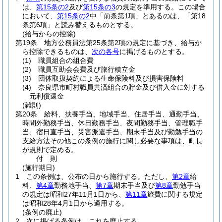
は、
第15条の2
及び
第15条の3
の規定を準用する。
この場合
において、
第15条の2
中「前条第1項」とあるのは、「第18
条第6項」と読み替えるものとする。
(給与からの控除)
第19条
地方公務員法第25条第2項の規定に基づき、給与か
ら控除できるものは、
次の各号
に掲げるものとする。
(1)
職員組合の組合費
(2)
職員互助会会費及び旅行積立金
(3)
団体取扱契約による生命保険料及び損害保険料
(4)
奈良県市町村職員共済組合の貯金及び借入金に対する
元利償還金
(雑則)
第20条
給料、扶養手当、地域手当、住居手当、通勤手当、
時間外勤務手当、休日勤務手当、夜間勤務手当、管理職手
当、宿日直手当、災害派遣手当、期末手当及び勤勉手当の
支給方法その他この条例の施行に関し必要な事項は、町長
が規則で定める。
付
則
(施行期日)
1
この条例は、公布の日から施行する。
ただし、
第2章
給
料、
第4章
勤務地手当、
第7章
期末手当及び
第8章
勤勉手当
の規定は昭和27年11月1日から、
第11章
旅費に関する規定
は昭和28年4月1日から適用する。
(条例の廃止)
2
次に掲げる条例は、これを廃止する。