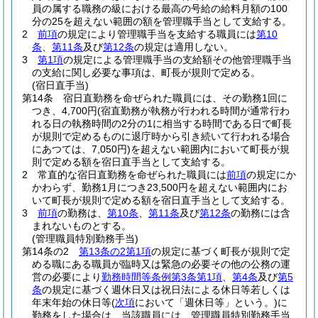
員の属する職務の級における最高の号給の給料月額の100
分の25を超えない範囲の額を管理職手当として支給する。
2
前項
の規定により管理職手当を支給する職員には
第10
条
、
第11条
及び
第12条
の規定は適用しない。
3
第1項
の規定による管理職手当の支給額その他管理職手当
の支給に関し必要な事項は、町長が規則で定める。
(宿日直手当)
第14条
宿日直勤務を命ぜられた職員には、その勤務1回に
つき、4,700円
(宿直勤務が執務が行われる時間が通常行わ
れる日の執務時間の2分の1に相当する時間である日で町長
が規則で定めるものに退庁時から引き続いて行われる場合
にあつては、7,050円)
を超えない範囲内において町長が規
則で定める額を宿日直手当として支給する。
2
常直的な宿日直勤務を命ぜられた職員には
前項
の規定にか
かわらず、勤務1月につき23,500円を超えない範囲内にお
いて町長が規則で定める額を宿日直手当として支給する。
3
前項
の勤務は、
第10条
、
第11条
及び
第12条
の勤務には含
まれないものとする。
(管理職員特別勤務手当)
第14条の2
第13条の2第1項
の規定に基づく町長が規則で定
める職にある職員が臨時又は緊急の必要その他の公務の運
営の必要により
勤務時間等条例第3条第1項
、
第4条
及び
第5
条
の規定に基づく週休日又は祝日法による休日等若しくは
年末年始の休日等
(
次項
において「週休日等」という。)
に
勤務をした場合は、当該職員には、管理職員特別勤務手当