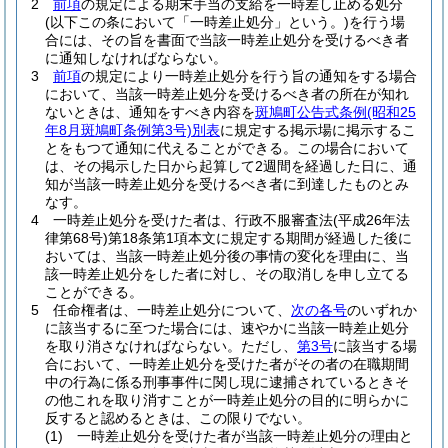
2
前項
の規定による期末手当の支給を一時差し止める処分
(以下この条において「一時差止処分」という。)
を行う場
合には、その旨を書面で当該一時差止処分を受けるべき者
に通知しなければならない。
3
前項
の規定により一時差止処分を行う旨の通知をする場合
において、当該一時差止処分を受けるべき者の所在が知れ
ないときは、通知をすべき内容を
斑鳩町公告式条例
(昭和25
年8月斑鳩町条例第3号)
別表
に規定する掲示場に掲示するこ
とをもつて通知に代えることができる。
この場合において
は、その掲示した日から起算して2週間を経過した日に、通
知が当該一時差止処分を受けるべき者に到達したものとみ
なす。
4
一時差止処分を受けた者は、行政不服審査法
(平成26年法
律第68号)
第18条第1項本文に規定する期間が経過した後に
おいては、当該一時差止処分後の事情の変化を理由に、当
該一時差止処分をした者に対し、その取消しを申し立てる
ことができる。
5
任命権者は、一時差止処分について、
次の各号
のいずれか
に該当するに至つた場合には、速やかに当該一時差止処分
を取り消さなければならない。
ただし、
第3号
に該当する場
合において、一時差止処分を受けた者がその者の在職期間
中の行為に係る刑事事件に関し現に逮捕されているときそ
の他これを取り消すことが一時差止処分の目的に明らかに
反すると認めるときは、この限りでない。
(1)
一時差止処分を受けた者が当該一時差止処分の理由と