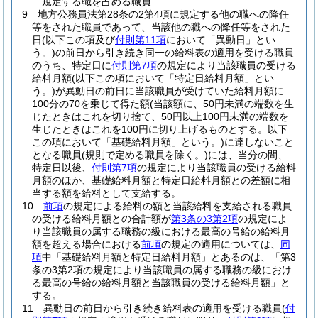
規定する職を占める職員
9
地方公務員法第28条の2第4項に規定する他の職への降任
等をされた職員であって、当該他の職への降任等をされた
日
(以下この項及び
付則第11項
において「異動日」とい
う。)
の前日から引き続き同一の給料表の適用を受ける職員
のうち、特定日に
付則第7項
の規定により当該職員の受ける
給料月額
(以下この項において「特定日給料月額」とい
う。)
が異動日の前日に当該職員が受けていた給料月額に
100分の70を乗じて得た額
(当該額に、50円未満の端数を生
じたときはこれを切り捨て、50円以上100円未満の端数を
生じたときはこれを100円に切り上げるものとする。以下
この項において「基礎給料月額」という。)
に達しないこと
となる職員
(規則で定める職員を除く。)
には、当分の間、
特定日以後、
付則第7項
の規定により当該職員の受ける給料
月額のほか、基礎給料月額と特定日給料月額との差額に相
当する額を給料として支給する。
10
前項
の規定による給料の額と当該給料を支給される職員
の受ける給料月額との合計額が
第3条の3第2項
の規定によ
り当該職員の属する職務の級における最高の号給の給料月
額を超える場合における
前項
の規定の適用については、
同
項
中「基礎給料月額と特定日給料月額」とあるのは、「第3
条の3第2項の規定により当該職員の属する職務の級におけ
る最高の号給の給料月額と当該職員の受ける給料月額」と
する。
11
異動日の前日から引き続き給料表の適用を受ける職員
(
付