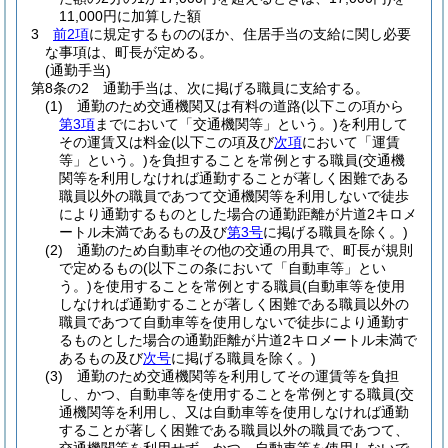
11,000円に加算した額
3
前2項
に規定するもののほか、住居手当の支給に関し必要
な事項は、町長が定める。
(通勤手当)
第8条の2
通勤手当は、次に掲げる職員に支給する。
(1)
通勤のため交通機関又は有料の道路
(以下この項から
第3項
までにおいて「交通機関等」という。)
を利用して
その運賃又は料金
(以下この項及び
次項
において「運賃
等」という。)
を負担することを常例とする職員
(交通機
関等を利用しなければ通勤することが著しく困難である
職員以外の職員であつて交通機関等を利用しないで徒歩
により通勤するものとした場合の通勤距離が片道2キロメ
ートル未満であるもの及び
第3号
に掲げる職員を除く。)
(2)
通勤のため自動車その他の交通の用具で、町長が規則
で定めるもの
(以下この条において「自動車等」とい
う。)
を使用することを常例とする職員
(自動車等を使用
しなければ通勤することが著しく困難である職員以外の
職員であつて自動車等を使用しないで徒歩により通勤す
るものとした場合の通勤距離が片道2キロメートル未満で
あるもの及び
次号
に掲げる職員を除く。)
(3)
通勤のため交通機関等を利用してその運賃等を負担
し、かつ、自動車等を使用することを常例とする職員
(交
通機関等を利用し、又は自動車等を使用しなければ通勤
することが著しく困難である職員以外の職員であつて、