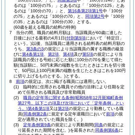
「100分の125、」と、
同条第3項
中「「100分の140」とあ
るのは「100分の75」」とあるのは「「100分の125」とあ
るのは「100分の70」」と、
第16条第2項第1号
中「100分
の75」とあるのは「100分の70」と、
同項第2号
中「100分
の35」とあるのは「100分の30」とする。
(60歳を超える職員の給料の特例)
7
当分の間、職員の給料月額は、当該職員が60歳に達した
日後における最初の4月1日
(
付則第9項
において「特定日」
という。)
以後、当該職員に適用される給料表の給料月額の
うち、
第3条の3
の規定により当該職員の属する職務の級並
びに
第4条第1項
、
第2項
、
第4項
及び
第5項
の規定により当
該職員の受ける号給に応じた額に100分の70を乗じて得た
額
(当該額に、50円未満の端数を生じたときはこれを切り捨
て、50円以上100円未満の端数を生じたときはこれを100円
に切り上げるものとする。)
とする。
8
前項
の規定は、次に掲げる職員には適用しない。
(1)
臨時的に任用される職員その他の法律により任期を定
めて任用される職員及び非常勤職員
(2)
職員の定年等に関する条例
(昭和58年12月斑鳩町条例
第27号。以下この項及び次項において「定年条例」とい
う。)
第4条第1項
又は
第2項
の規定により勤務している職
員
(
同条例第2条
に規定する定年退職日において
前項
の規
定が適用されていた職員を除く。)
(3)
定年条例第9条
の規定により異動期間
(
同条
の規定によ
り延長された期間を含む。)
を延長された
同条例第6条
に