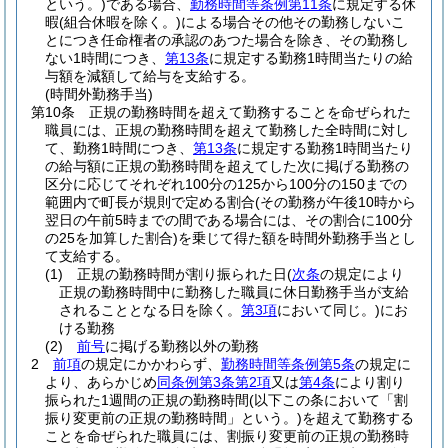
という。)
である場合、
勤務時間等条例第11条
に規定する休
暇
(組合休暇を除く。)
による場合その他その勤務しないこ
とにつき任命権者の承認のあつた場合を除き、その勤務し
ない1時間につき、
第13条
に規定する勤務1時間当たりの給
与額を減額して給与を支給する。
(時間外勤務手当)
第10条
正規の勤務時間を超えて勤務することを命ぜられた
職員には、正規の勤務時間を超えて勤務した全時間に対し
て、勤務1時間につき、
第13条
に規定する勤務1時間当たり
の給与額に正規の勤務時間を超えてした次に掲げる勤務の
区分に応じてそれぞれ100分の125から100分の150までの
範囲内で町長が規則で定める割合
(その勤務が午後10時から
翌日の午前5時までの間である場合には、その割合に100分
の25を加算した割合)
を乗じて得た額を時間外勤務手当とし
て支給する。
(1)
正規の勤務時間が割り振られた日
(
次条
の規定により
正規の勤務時間中に勤務した職員に休日勤務手当が支給
されることとなる日を除く。
第3項
において同じ。)
にお
ける勤務
(2)
前号
に掲げる勤務以外の勤務
2
前項
の規定にかかわらず、
勤務時間等条例第5条
の規定に
より、あらかじめ
同条例第3条第2項
又は
第4条
により割り
振られた1週間の正規の勤務時間
(以下この条において「割
振り変更前の正規の勤務時間」という。)
を超えて勤務する
ことを命ぜられた職員には、割振り変更前の正規の勤務時