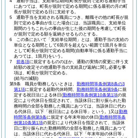
4
通勤手当は、支給単位期間
(町長が規則で定める通勤手当
にあつては、町長が規則で定める期間)
に係る最初の月の町
長が規則で定める日に支給する。
5
通勤手当を支給される職員につき、離職その他の町長が規
則で定める事由が生じた場合には、当該職員に、支給単位
期間のうちこれらの事由が生じた後の期間を考慮して町長
が規則で定める額を返納させるものとする。
6
この条において「支給単位期間」とは、通勤手当の支給の
単位となる期間として6箇月を超えない範囲で1箇月を単位
として町長が規則で定める期間
(自動車等に係る通勤手当に
あつては、1箇月)
をいう。
7
前各項
に規定するもののほか、通勤の実情の変更に伴う支
給額の改定その他通勤手当の支給及び返納に関し必要な事
項は、町長が規則で定める。
(給与の減額)
第9条
職員が勤務しないときは、
勤務時間等条例第8条の3
第1項
に規定する超勤代休時間、
勤務時間等条例第9条
に規
定する祝日法による休日
(
勤務時間等条例第10条第1項
の規
定により代休日を指定されて、当該休日に割り振られた勤
務時間の全部を勤務した職員にあつては、当該休日に代わ
る代休日。以下「祝日法による休日等」という。)
又は
勤務
時間等条例第9条
に規定する年末年始の休日
(
勤務時間等条
例第10条第1項
の規定により代休日を指定されて、当該休
日に割り振られた勤務時間の全部を勤務した職員にあつて
は、当該休日に代わる代休日。以下「年末年始の休日等」