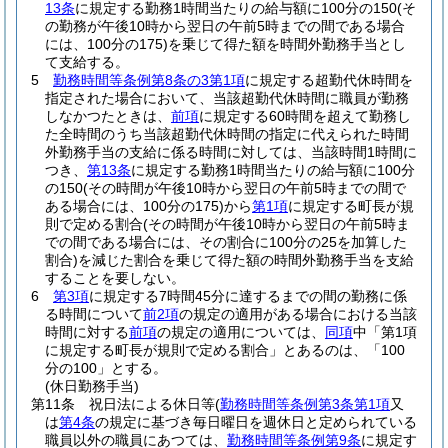
13条
に規定する勤務1時間当たりの給与額に100分の150
(そ
の勤務が午後10時から翌日の午前5時までの間である場合
には、100分の175)
を乗じて得た額を時間外勤務手当とし
て支給する。
5
勤務時間等条例第8条の3第1項
に規定する超勤代休時間を
指定された場合において、当該超勤代休時間に職員が勤務
しなかつたときは、
前項
に規定する60時間を超えて勤務し
た全時間のうち当該超勤代休時間の指定に代えられた時間
外勤務手当の支給に係る時間に対しては、当該時間1時間に
つき、
第13条
に規定する勤務1時間当たりの給与額に100分
の150
(その時間が午後10時から翌日の午前5時までの間で
ある場合には、100分の175)
から
第1項
に規定する町長が規
則で定める割合
(その時間が午後10時から翌日の午前5時ま
での間である場合には、その割合に100分の25を加算した
割合)
を減じた割合を乗じて得た額の時間外勤務手当を支給
することを要しない。
6
第3項
に規定する7時間45分に達するまでの間の勤務に係
る時間について
前2項
の規定の適用がある場合における当該
時間に対する
前項
の規定の適用については、
同項
中「第1項
に規定する町長が規則で定める割合」とあるのは、「100
分の100」とする。
(休日勤務手当)
第11条
祝日法による休日等
(
勤務時間等条例第3条第1項
又
は
第4条
の規定に基づき毎日曜日を週休日と定められている
職員以外の職員にあつては、
勤務時間等条例第9条
に規定す