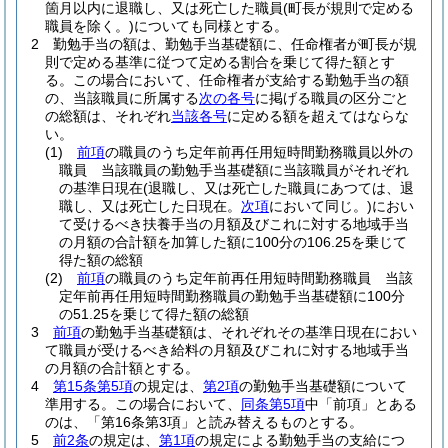
箇月以内に退職し、又は死亡した職員
(町長が規則で定める
職員を除く。)
についても同様とする。
2
勤勉手当の額は、勤勉手当基礎額に、任命権者が町長が規
則で定める基準に従つて定める割合を乗じて得た額とす
る。
この場合において、任命権者が支給する勤勉手当の額
の、当該職員に所属する
次の各号
に掲げる職員の区分ごと
の総額は、それぞれ
当該各号
に定める額を超えてはならな
い。
(1)
前項
の職員のうち定年前再任用短時間勤務職員以外の
職員 当該職員の勤勉手当基礎額に当該職員がそれぞれ
の基準日現在
(退職し、又は死亡した職員にあつては、退
職し、又は死亡した日現在。
次項
において同じ。)
におい
て受けるべき扶養手当の月額及びこれに対する地域手当
の月額の合計額を加算した額に100分の106.25を乗じて
得た額の総額
(2)
前項
の職員のうち定年前再任用短時間勤務職員 当該
定年前再任用短時間勤務職員の勤勉手当基礎額に100分
の51.25を乗じて得た額の総額
3
前項
の勤勉手当基礎額は、それぞれその基準日現在におい
て職員が受けるべき給料の月額及びこれに対する地域手当
の月額の合計額とする。
4
第15条第5項
の規定は、
第2項
の勤勉手当基礎額について
準用する。
この場合において、
同条第5項
中「前項」とある
のは、「第16条第3項」と読み替えるものとする。
5
前2条
の規定は、
第1項
の規定による勤勉手当の支給につ