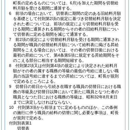
町長の定めるものについては、6月)
を加えた期間を切替給
料月額を受ける期間に通算する。
6
前項の場合において、切替表に期間の定のある旧給料月額
を基礎として付則第2項の規定に基づき切替給料月額を決定
された者については、前項の規定により切替給料月額を受
ける期間に通算される期間からその者の旧給料月額につい
て切替表に定める期間を減じて通算する。
7
前2項の規定により切替給料月額を受ける期間に通算され
る期間が職員の切替給料月額について給料表に掲げる昇給
期間をこえる場合においては、その者の切替日後における
最初の昇給について、第4条第5項に規定する昇給期間をそ
のこえる部分に相当する期間短縮する。
8
付則第2項又は付則第4項の規定により決定された給料月
額がその者の属する職務の等級の最低の号給に達しない職
員の当該号給に達するまでの昇給については、町長が規則
で定めるところによる。
9
切替日の前日から引続き在職する職員の切替日における職
務の等級及び切替日以降において新たに職員となつた者の
職員となつた日における職務の等級は、昭和32年8月末日
までに決定しなければならない。
10
付則第3項から前項までに定めるもののほか、この条例
の施行に伴う職員の給料の切替に関し必要な事項は、町長
が規則で定める。
付則別表第1
切替表