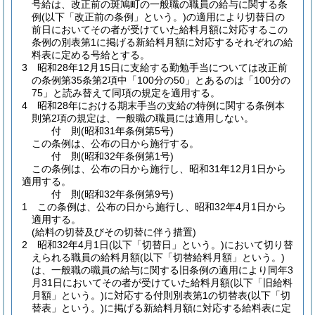
号給は、改正前の斑鳩町の一般職の職員の給与に関する条
例
(以下「改正前の条例」という。)
の適用により切替日の
前日においてその者が受けていた給料月額に対応するこの
条例の別表第1に掲げる新給料月額に対応するそれぞれの給
料表に定める号給とする。
3
昭和28年12月15日に支給する勤勉手当については改正前
の条例第35条第2項中「100分の50」とあるのは「100分の
75」と読み替えて同項の規定を適用する。
4
昭和28年における期末手当の支給の特例に関する条例本
則第2項の規定は、一般職の職員には適用しない。
付
則
(昭和31年
条例第5号)
この条例は、公布の日から施行する。
付
則
(昭和32年
条例第1号)
この条例は、公布の日から施行し、昭和31年12月1日から
適用する。
付
則
(昭和32年
条例第9号)
1
この条例は、公布の日から施行し、昭和32年4月1日から
適用する。
(給料の切替及びその切替に伴う措置)
2
昭和32年4月1日
(以下「切替日」という。)
において切り替
えられる職員の給料月額
(以下「切替給料月額」という。)
は、一般職の職員の給与に関する旧条例の適用により同年3
月31日においてその者が受けていた給料月額
(以下「旧給料
月額」という。)
に対応する付則別表第1の切替表
(以下「切
替表」という。)
に掲げる新給料月額に対応する給料表に定