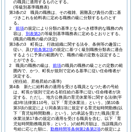
の職員に適用するものとする。
(等級別基準職務表)
第3条の2
職員の職務は、その複雑、困難及び責任の度に基
づきこれを給料表に定める職務の級に分類するものとす
る。
2
前項
の規定により分類の基準となるべき標準的な職務の内
容は、
別表第2
の等級別基準職務表に定めるとおりとする。
(職員の職務の級の決定)
第3条の3
町長は、行政組織に関する法令、条例等の趣旨に
従い、及び
前条第2項
の規定に基づく級別職務分類表に適合
するように予算の範囲内で、職務の級の定数を設定するこ
とができる。
2
職員の職務の級は、
前項
の職員の職務の級ごとの定数の範
囲内で、かつ、町長が規則で定める基準に従い任命権者が
決定する。
(初任給、昇格昇給の基準)
第4条
新たに給料表の適用を受ける職員となつた者の号給
は、町長が規則で定める初任給の基準に従い任命権者が決
定する。
ただし、地方公務員の育児休業等に関する法律
(平
成3年法律第110号。以下「育児休業法」という。)
第10条
第3項の規定により同条第1項に規定する育児短時間勤務
(以
下「育児短時間勤務」という。)
の承認を受けた職員
(育児
休業法第17条の規定の適用を受ける職員を含む。以下「育
児短時間勤務職員等」という。)
の給料月額は、当該職員の
号給に応じた額に、
勤務時間等条例第2条第2項
の規定によ