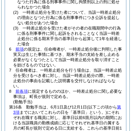
なつた行為に係る刑事事件に関し拘禁刑以上の刑に処せ
られなかつた場合
(2)
一時差止処分を受けた者について、当該一時差止処分
の理由となつた行為に係る刑事事件につき公訴を提起し
ない処分があつた場合
(3)
一時差止処分を受けた者がその者の在職期間中の行為
に係る刑事事件に関し起訴をされることなく当該一時差
止処分に係る期末手当の基準日から起算して1年を経過し
た場合
6
前項
の規定は、任命権者が、一時差止処分後に判明した事
実又は生じた事情に基づき、期末手当の支給を差し止める
必要がなくなつたとして当該一時差止処分を取り消すこと
を妨げるものではない。
7
任命権者は、一時差止処分を行う場合は、当該一時差止処
分を受けるべき者に対し、当該一時差止処分の際、一時差
止処分の事由を記載した説明書を交付しなければならな
い。
8
前各項
に規定するもののほか、一時差止処分に関し必要な
事項は、町長が規則で定める。
(勤勉手当)
第16条
勤勉手当は、6月1日及び12月1日
(以下この項から
第
3項
までにおいてこれらの日を「基準日」という。)
にそれ
ぞれ在職する職員に対し、基準日以前6箇月以内の期間にお
ける当該職員の勤務成績に応じてそれぞれ基準日の属する
月の町長が規則で定める日に支給する。
これらの基準日前1