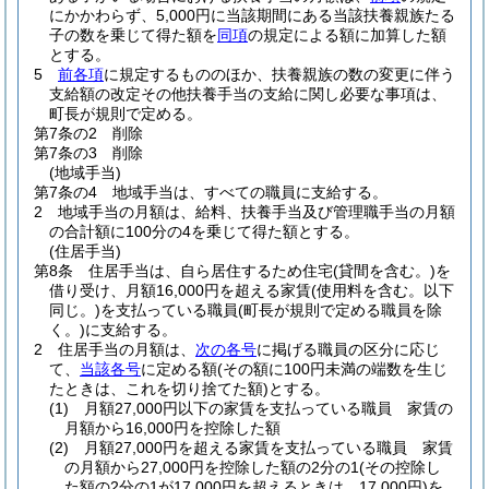
にかかわらず、5,000円に当該期間にある当該扶養親族たる
子の数を乗じて得た額を
同項
の規定による額に加算した額
とする。
5
前各項
に規定するもののほか、扶養親族の数の変更に伴う
支給額の改定その他扶養手当の支給に関し必要な事項は、
町長が規則で定める。
第7条の2
削除
第7条の3
削除
(地域手当)
第7条の4
地域手当は、すべての職員に支給する。
2
地域手当の月額は、給料、扶養手当及び管理職手当の月額
の合計額に100分の4を乗じて得た額とする。
(住居手当)
第8条
住居手当は、自ら居住するため住宅
(貸間を含む。)
を
借り受け、月額16,000円を超える家賃
(使用料を含む。以下
同じ。)
を支払っている職員
(町長が規則で定める職員を除
く。)
に支給する。
2
住居手当の月額は、
次の各号
に掲げる職員の区分に応じ
て、
当該各号
に定める額
(その額に100円未満の端数を生じ
たときは、これを切り捨てた額)
とする。
(1)
月額27,000円以下の家賃を支払っている職員 家賃の
月額から16,000円を控除した額
(2)
月額27,000円を超える家賃を支払っている職員 家賃
の月額から27,000円を控除した額の2分の1
(その控除し
た額の2分の1が17,000円を超えるときは、17,000円)
を