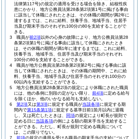
法律第117号)
の規定の適用を受ける場合を除き、結核性疾
患にかかり、地方公務員法第28条第2項第1号に掲げる事由
に該当して休職にされたときは、その休職の期間が満2年に
達するまでは、これに給料、扶養手当、地域手当、住居手
当及び期末手当のそれぞれ100分の80を支給することがで
きる。
3
職員が
前2項
以外の心身の故障により、地方公務員法第28
条第2項第1号に掲げる事由に該当して休職にされたとき
は、その休職の期間が満1年に達するまでは、これに給料、
扶養手当、地域手当、住居手当及び期末手当のそれぞれ
100分の80を支給することができる。
4
職員が地方公務員法第28条第2項第2号に掲げる事由に該
当して休職にされたときは、その休職の期間中、これに給
料、扶養手当、地域手当及び住居手当のそれぞれ100分の
60以内を支給することができる。
5
地方公務員法第28条第2項の規定により休職にされた職員
には、他の条例に別段の定がない限り、
前4項
に定める給与
を除くほか、他のいかなる給与も支給しない。
6
第2項
又は
第3項
に規定する職員が
当該各項
に規定する期
間内で
第15条第1項
に規定する基準日前1箇月以内に退職
し、又は死亡したときは、
同項
の規定により町長が規則で
定める日に
当該各項
の例による額の期末手当を支給するこ
とができる。
ただし、町長が規則で定める職員について
は、この限りでない。
7
前項
の規定の適用を受ける職員の期末手当の支給について