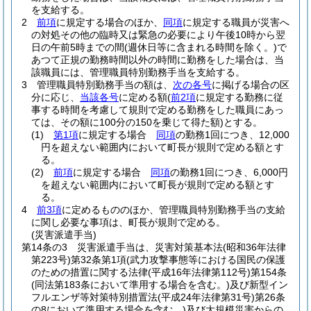
を支給する。
2
前項
に規定する場合のほか、
同項
に規定する職員が災害へ
の対処その他の臨時又は緊急の必要により午後10時から翌
日の午前5時までの間
(週休日等に含まれる時間を除く。)
で
あつて正規の勤務時間以外の時間に勤務をした場合は、当
該職員には、管理職員特別勤務手当を支給する。
3
管理職員特別勤務手当の額は、
次の各号
に掲げる場合の区
分に応じ、
当該各号
に定める額
(
前2項
に規定する勤務に従
事する時間を考慮して規則で定める勤務をした職員にあっ
ては、その額に100分の150を乗じて得た額)
とする。
(1)
第1項
に規定する場合
同項
の勤務1回につき、12,000
円を超えない範囲内において町長が規則で定める額とす
る。
(2)
前項
に規定する場合
同項
の勤務1回につき、6,000円
を超えない範囲内において町長が規則で定める額とす
る。
4
前3項
に定めるもののほか、管理職員特別勤務手当の支給
に関し必要な事項は、町長が規則で定める。
(災害派遣手当)
第14条の3
災害派遣手当は、災害対策基本法
(昭和36年法律
第223号)
第32条第1項
(武力攻撃事態等における国民の保護
のための措置に関する法律
(平成16年法律第112号)
第154条
(同法第183条において準用する場合を含む。)
及び新型イン
フルエンザ等対策特別措置法
(平成24年法律第31号)
第26条
の8において準用する場合を含む。)
及び大規模災害からの