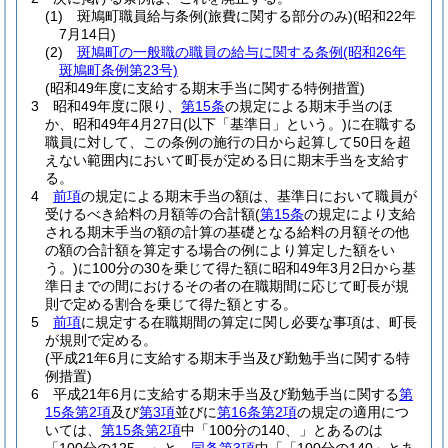
(1)
斑鳩町職員給与条例
(旅費に関する部分のみ)
(昭和22年
7月14日)
(2)
斑鳩町の一般職の職員の給与に関する条例
(昭和26年
斑鳩町条例第23号)
(昭和49年度に支給する期末手当に関する特例措置)
3
昭和49年度に限り、
第15条
の規定による期末手当のほ
か、昭和49年4月27日
(以下「基準日」という。)
に在職する
職員に対して、この条例の施行の日から起算して50日を超
えない範囲内において町長が定める日に期末手当を支給す
る。
4
前項
の規定による期末手当の額は、基準日において職員が
受けるべき給料の月額等の合計額
(
第15条
の規定により支給
される期末手当の額の計算の基礎となる給料の月額その他
の額の合計額を算定する場合の例により算定した額をい
う。)
に100分の30を乗じて得た額に昭和49年3月2日から基
準日までの間におけるその者の在職期間に応じて町長が規
則で定める割合を乗じて得た額とする。
5
前項
に規定する在職期間の算定に関し必要な事項は、町長
が規則で定める。
(平成21年6月に支給する期末手当及び勤勉手当に関する特
例措置)
6
平成21年6月に支給する期末手当及び勤勉手当に関する
第
15条第2項
及び
第3項
並びに
第16条第2項
の規定の適用につ
いては、
第15条第2項
中「100分の140、」とあるのは