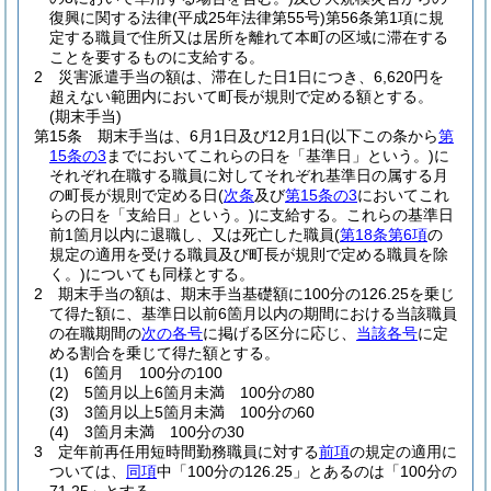
復興に関する法律
(平成25年法律第55号)
第56条第1項に規
定する職員で住所又は居所を離れて本町の区域に滞在する
ことを要するものに支給する。
2
災害派遣手当の額は、滞在した日1日につき、6,620円を
超えない範囲内において町長が規則で定める額とする。
(期末手当)
第15条
期末手当は、6月1日及び12月1日
(以下この条から
第
15条の3
までにおいてこれらの日を「基準日」という。)
に
それぞれ在職する職員に対してそれぞれ基準日の属する月
の町長が規則で定める日
(
次条
及び
第15条の3
においてこれ
らの日を「支給日」という。)
に支給する。
これらの基準日
前1箇月以内に退職し、又は死亡した職員
(
第18条第6項
の
規定の適用を受ける職員及び町長が規則で定める職員を除
く。)
についても同様とする。
2
期末手当の額は、期末手当基礎額に100分の126.25を乗じ
て得た額に、基準日以前6箇月以内の期間における当該職員
の在職期間の
次の各号
に掲げる区分に応じ、
当該各号
に定
める割合を乗じて得た額とする。
(1)
6箇月 100分の100
(2)
5箇月以上6箇月未満 100分の80
(3)
3箇月以上5箇月未満 100分の60
(4)
3箇月未満 100分の30
3
定年前再任用短時間勤務職員に対する
前項
の規定の適用に
ついては、
同項
中「100分の126.25」とあるのは「100分の