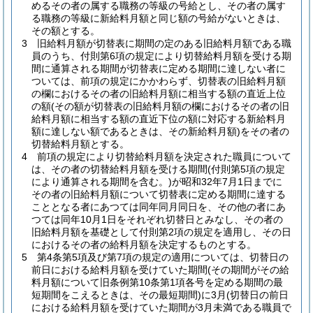
めるその者の属する職務の等級の号給とし、その者の属す
る職務の等級に新給料月額と同じ額の号給がないときは、
その額とする。
3
旧給料月額が切替表に期間の定のある旧給料月額である職
員のうち、付則第6項の規定により切替給料月額を受ける期
間に通算される期間が切替表に定める期間に達しない者に
ついては、前項の規定にかかわらず、切替表の旧給料月額
の欄におけるその者の旧給料月額に相当する額の直近上位
の額
(その額が切替表の旧給料月額の欄におけるその者の旧
給料月額に相当する額の直近下位の額に対応する新給料月
額に達しない額であるときは、その新給料月額)
をその者の
切替給料月額とする。
4
前項の規定により切替給料月額を決定された職員について
は、その者の切替給料月額を受ける期間
(付則第5項の規定
により通算される期間を含む。)
が昭和32年7月1日までに
その者の旧給料月額について切替表に定める期間に達する
こととなる者にあつては同年同月同日を、その他の者にあ
つては同年10月1日をそれぞれ切替日とみなし、その者の
旧給料月額を基礎として付則第2項の規定を適用し、その日
におけるその者の給料月額を決定するものとする。
5
第4条第5項及び第7項の規定の適用については、切替日の
前日における給料月額を受けていた期間
(その期間がその給
料月額について旧条例第10条第1項各号を定める期間の最
短期間をこえるときは、その最短期間)
に3月
(切替日の前日
における給料月額を受けていた期間が3月未満である職員で