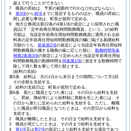
超えて行うことができない。
7
職員の昇給は、予算の範囲内で行わなければならない。
8
第3項
から
前項
までに規定するもののほか、職員の昇給に
関し必要な事項は、町長が規則で定める。
9
地方公務員法第22条の4第1項の規定により採用された職
員
(以下「定年前再任用短時間勤務職員」という。)
の給料
月額は、当該定年前再任用短時間勤務職員に適用される給
料表の定年前再任用短時間勤務職員の欄に掲げる基礎給料
月額のうち、
前条第2項
の規定により当該定年前再任用短時
間勤務職員の属する職務の級に応じた額に、
勤務時間等条
例第2条第3項
の規定により定められた当該定年前再任用短
時間勤務職員の勤務時間を
同条第1項
に規定する勤務時間で
除して得た数を乗じて得た額とする。
(給料の支給)
第5条
給料は、月の1日から末日までの期間について月1回
その全額を支給する。
2
給料の支給日は、町長が規則で定める。
第6条
新たに職員となつた者には、その日から給料を支給
し、昇給、降給等により給料額に異動を生じた者には、そ
の日から新たに定められた給料を支給する。
ただし、離職
した職員が即日職員となつたときは、その翌日から給料を
支給する。
2
職員が離職したときは、その日まで給料を支給する。
3
職員が死亡したときは、その月まで給料を支給する。
4
第1項
又は
第2項
の規定により給料を支給する場合であつ