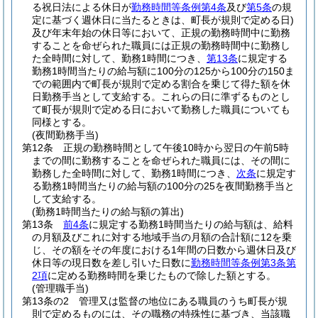
る祝日法による休日が
勤務時間等条例第4条
及び
第5条
の規
定に基づく週休日に当たるときは、町長が規則で定める日)
及び年末年始の休日等において、正規の勤務時間中に勤務
することを命ぜられた職員には正規の勤務時間中に勤務し
た全時間に対して、勤務1時間につき、
第13条
に規定する
勤務1時間当たりの給与額に100分の125から100分の150ま
での範囲内で町長が規則で定める割合を乗じて得た額を休
日勤務手当として支給する。
これらの日に準ずるものとし
て町長が規則で定める日において勤務した職員についても
同様とする。
(夜間勤務手当)
第12条
正規の勤務時間として午後10時から翌日の午前5時
までの間に勤務することを命ぜられた職員には、その間に
勤務した全時間に対して、勤務1時間につき、
次条
に規定す
る勤務1時間当たりの給与額の100分の25を夜間勤務手当と
して支給する。
(勤務1時間当たりの給与額の算出)
第13条
前4条
に規定する勤務1時間当たりの給与額は、給料
の月額及びこれに対する地域手当の月額の合計額に12を乗
じ、その額をその年度における1年間の日数から週休日及び
休日等の現日数を差し引いた日数に
勤務時間等条例第3条第
2項
に定める勤務時間を乗じたもので除した額とする。
(管理職手当)
第13条の2
管理又は監督の地位にある職員のうち町長が規
則で定めるものには、その職務の特殊性に基づき、当該職