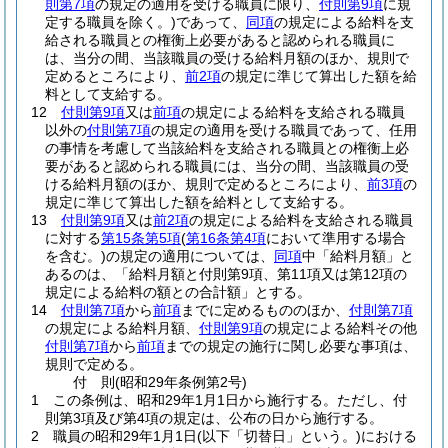
則第7項
の規定の適用を受ける職員に限り、
付則第9項
に規
定する職員を除く。)
であって、
同項
の規定による給料を支
給される職員との権衡上必要があると認められる職員に
は、当分の間、当該職員の受ける給料月額のほか、規則で
定めるところにより、
前2項
の規定に準じて算出した額を給
料として支給する。
12
付則第9項
又は
前項
の規定による給料を支給される職員
以外の
付則第7項
の規定の適用を受ける職員であって、任用
の事情を考慮して当該給料を支給される職員との権衡上必
要があると認められる職員には、当分の間、当該職員の受
ける給料月額のほか、規則で定めるところにより、
前3項
の
規定に準じて算出した額を給料として支給する。
13
付則第9項
又は
前2項
の規定による給料を支給される職員
に対する
第15条第5項
(
第16条第4項
において準用する場合
を含む。)
の規定の適用については、
同項
中「給料月額」と
あるのは、「給料月額と付則第9項、第11項又は第12項の
規定による給料の額との合計額」とする。
14
付則第7項
から
前項
までに定めるもののほか、
付則第7項
の規定による給料月額、
付則第9項
の規定による給料その他
付則第7項
から
前項
までの規定の施行に関し必要な事項は、
規則で定める。
付
則
(昭和29年
条例第2号)
1
この条例は、昭和29年1月1日から施行する。
ただし、付
則第3項及び第4項の規定は、公布の日から施行する。
2
職員の昭和29年1月1日
(以下「切替日」という。)
における