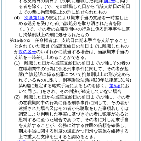
する支給日の前日までの間に離職した職員
(
前2号
に掲げ
る者を除く。)
で、その離職した日から当該支給日の前日
までの間に拘禁刑以上の刑に処せられたもの
(4)
次条第1項
の規定により期末手当の支給を一時差し止
める処分を受けた者
(当該処分を取り消された者を除
く。)
で、その者の在職期間中の行為に係る刑事事件に関
し拘禁刑以上の刑に処せられたもの
第15条の3
任命権者は、支給日に期末手当を支給すること
とされていた職員で当該支給日の前日までに離職したもの
が
次の各号
のいずれかに該当する場合は、当該期末手当の
支給を一時差し止めることができる。
(1)
離職した日から当該支給日の前日までの間にその者の
在職期間中の行為に係る刑事事件に関して、その者が起
訴
(当該起訴に係る犯罪について拘禁刑以上の刑が定めら
れているものに限り、刑事訴訟法
(昭和23年法律第131号)
第6編に規定する略式手続によるものを除く。
第5項
にお
いて同じ。)
をされ、その判決が確定していない場合
(2)
離職した日から当該支給日の前日までの間に、その者
の在職期間中の行為に係る刑事事件に関して、その者が
逮捕された場合又はその者から聴取をした事項若しくは
調査により判明した事実に基づきその者に犯罪があると
思料するに至つた場合であつて、その者に対し期末手当
を支給することが、公務に対する住民の信頼を確保し、
期末手当に関する制度の適正かつ円滑な実施を維持する
上で重大な支障を生ずると認めるとき。