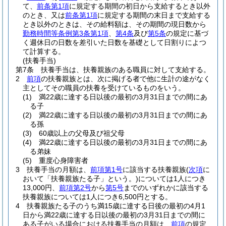
て、
前条第1項
に規定する期間の初日から支給するとき以外
のとき、又は
前条第1項
に規定する期間の末日まで支給する
とき以外のときは、その給料額は、その期間の現日数から
勤務時間等条例第3条第1項
、
第4条
及び
第5条
の規定に基づ
く週休日の日数を差引いた日数を基礎として日割りによつ
て計算する。
(扶養手当)
第7条
扶養手当は、扶養親族のある職員に対して支給する。
2
前項
の扶養親族とは、次に掲げる者で他に生計の途がなく
主としてその職員の扶養を受けているものをいう。
(1)
満22歳に達する日以後の最初の3月31日までの間にあ
る子
(2)
満22歳に達する日以後の最初の3月31日までの間にあ
る孫
(3)
60歳以上の父母及び祖父母
(4)
満22歳に達する日以後の最初の3月31日までの間にあ
る弟妹
(5)
重度心身障害者
3
扶養手当の月額は、
前項第1号
に該当する扶養親族
(
次項
に
おいて「扶養親族たる子」という。)
については1人につき
13,000円、
前項第2号
から
第5号
までのいずれかに該当する
扶養親族については1人につき6,500円とする。
4
扶養親族たる子のうち満15歳に達する日後の最初の4月1
日から満22歳に達する日以後の最初の3月31日までの間に
ある子がいる場合における扶養手当の月額は、
前項
の規定