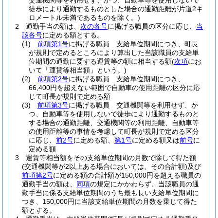
交通機関等を利用せず、かつ、自動車等を使用しないで
徒歩により通勤するものとした場合の通勤距離が片道2キ
ロメートル未満であるものを除く。)
2
通勤手当の額は、
次の各号
に掲げる職員の区分に応じ、
当
該各号
に定める額とする。
(1)
前項第1号
に掲げる職員 支給単位期間につき、町長
が規則で定めるところにより算出した当該職員の支給単
位期間の通勤に要する運賃等の額に相当する額
(
次項
にお
いて「運賃等相当額」という。)
(2)
前項第2号
に掲げる職員 支給単位期間につき、
66,400円を超えない範囲で自動車の使用距離の区分に応
じて町長が規則で定める額
(3)
前項第3号
に掲げる職員 交通機関等を利用せず、か
つ、自動車等を使用しないで徒歩により通勤するものと
する場合の通勤距離、交通機関等の利用距離、自動車等
の使用距離等の事情を考慮して町長が規則で定める区分
に応じ、
前2号
に定める額、
第1号
に定める額又は
前号
に
定める額
3
運賃等相当額をその支給単位期間の月数で除して得た額
(交通機関等が2以上ある場合においては、その合計額)
及び
前項第2号
に定める額の合計額が150,000円を超える職員の
通勤手当の額は、
同項
の規定にかかわらず、当該職員の通
勤手当に係る支給単位期間のうち最も長い支給単位期間に
つき、150,000円に当該支給単位期間の月数を乗じて得た
額とする。