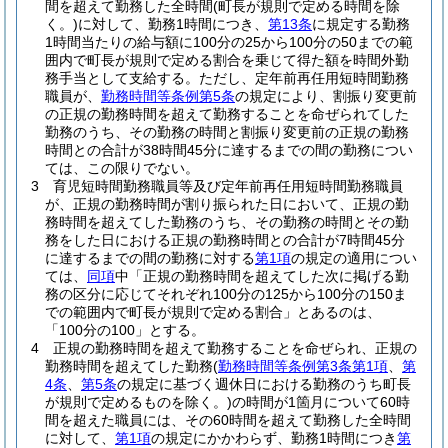
間を超えて勤務した全時間
(町長が規則で定める時間を除
く。)
に対して、勤務1時間につき、
第13条
に規定する勤務
1時間当たりの給与額に100分の25から100分の50までの範
囲内で町長が規則で定める割合を乗じて得た額を時間外勤
務手当として支給する。
ただし、定年前再任用短時間勤務
職員が、
勤務時間等条例第5条
の規定により、割振り変更前
の正規の勤務時間を超えて勤務することを命ぜられてした
勤務のうち、その勤務の時間と割振り変更前の正規の勤務
時間との合計が38時間45分に達するまでの間の勤務につい
ては、この限りでない。
3
育児短時間勤務職員等及び定年前再任用短時間勤務職員
が、正規の勤務時間が割り振られた日において、正規の勤
務時間を超えてした勤務のうち、その勤務の時間とその勤
務をした日における正規の勤務時間との合計が7時間45分
に達するまでの間の勤務に対する
第1項
の規定の適用につい
ては、
同項
中「正規の勤務時間を超えてした次に掲げる勤
務の区分に応じてそれぞれ100分の125から100分の150ま
での範囲内で町長が規則で定める割合」とあるのは、
「100分の100」とする。
4
正規の勤務時間を超えて勤務することを命ぜられ、正規の
勤務時間を超えてした勤務
(
勤務時間等条例第3条第1項
、
第
4条
、
第5条
の規定に基づく週休日における勤務のうち町長
が規則で定めるものを除く。)
の時間が1箇月について60時
間を超えた職員には、その60時間を超えて勤務した全時間
に対して、
第1項
の規定にかかわらず、勤務1時間につき
第