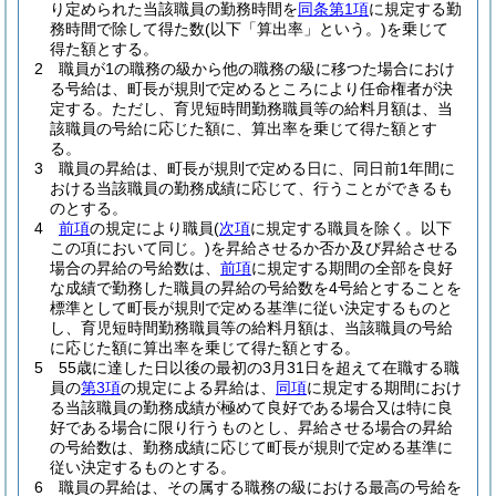
り定められた当該職員の勤務時間を
同条第1項
に規定する勤
務時間で除して得た数
(以下「算出率」という。)
を乗じて
得た額とする。
2
職員が1の職務の級から他の職務の級に移つた場合におけ
る号給は、町長が規則で定めるところにより任命権者が決
定する。
ただし、育児短時間勤務職員等の給料月額は、当
該職員の号給に応じた額に、算出率を乗じて得た額とす
る。
3
職員の昇給は、町長が規則で定める日に、同日前1年間に
おける当該職員の勤務成績に応じて、行うことができるも
のとする。
4
前項
の規定により職員
(
次項
に規定する職員を除く。以下
この項において同じ。)
を昇給させるか否か及び昇給させる
場合の昇給の号給数は、
前項
に規定する期間の全部を良好
な成績で勤務した職員の昇給の号給数を4号給とすることを
標準として町長が規則で定める基準に従い決定するものと
し、育児短時間勤務職員等の給料月額は、当該職員の号給
に応じた額に算出率を乗じて得た額とする。
5
55歳に達した日以後の最初の3月31日を超えて在職する職
員の
第3項
の規定による昇給は、
同項
に規定する期間におけ
る当該職員の勤務成績が極めて良好である場合又は特に良
好である場合に限り行うものとし、昇給させる場合の昇給
の号給数は、勤務成績に応じて町長が規則で定める基準に
従い決定するものとする。
6
職員の昇給は、その属する職務の級における最高の号給を