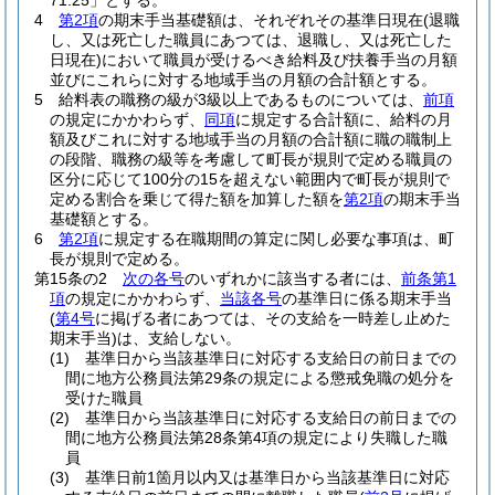
71.25」とする。
4
第2項
の期末手当基礎額は、それぞれその基準日現在
(退職
し、又は死亡した職員にあつては、退職し、又は死亡した
日現在)
において職員が受けるべき給料及び扶養手当の月額
並びにこれらに対する地域手当の月額の合計額とする。
5
給料表の職務の級が3級以上であるものについては、
前項
の規定にかかわらず、
同項
に規定する合計額に、給料の月
額及びこれに対する地域手当の月額の合計額に職の職制上
の段階、職務の級等を考慮して町長が規則で定める職員の
区分に応じて100分の15を超えない範囲内で町長が規則で
定める割合を乗じて得た額を加算した額を
第2項
の期末手当
基礎額とする。
6
第2項
に規定する在職期間の算定に関し必要な事項は、町
長が規則で定める。
第15条の2
次の各号
のいずれかに該当する者には、
前条第1
項
の規定にかかわらず、
当該各号
の基準日に係る期末手当
(
第4号
に掲げる者にあつては、その支給を一時差し止めた
期末手当)
は、支給しない。
(1)
基準日から当該基準日に対応する支給日の前日までの
間に地方公務員法第29条の規定による懲戒免職の処分を
受けた職員
(2)
基準日から当該基準日に対応する支給日の前日までの
間に地方公務員法第28条第4項の規定により失職した職
員
(3)
基準日前1箇月以内又は基準日から当該基準日に対応