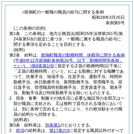
○斑鳩町の一般職の職員の給与に関する条例
昭和28年3月25日
条例第5号
(この条例の目的)
第1条
この条例は、地方公務員法
(昭和25年法律第261号)
第
24条第5項の規定に基づき、一般職に属する職員の給与に
関する事項を定めることを目的とする。
(給料)
第2条
給料は、
斑鳩町職員の勤務時間、休暇等に関する条例
(平成6年12月斑鳩町条例第26号。以下「勤務時間等条例」
という。)
第8条第1項
に規定する正規の勤務時間
(以下単に
「正規の勤務時間」という。)
による勤務に対する報酬であ
つて、扶養手当、地域手当、住居手当、通勤手当、時間外
勤務手当、休日勤務手当、夜間勤務手当、管理職手当、宿
日直手当、管理職員特別勤務手当、災害派遣手当、期末手
当、勤勉手当及び特殊勤務手当を除いたものとする。
2
宿舎、食事、制服その他生活に必要な施設等の全部又は一
部が職員に支給され、又は無料で貸与される場合において
は、別に条例で定めるところにより、その相当額をその職
員の給料から控除する。
(給料表)
第3条
給料表は、
別表第1
のとおりとする。
2
前項
の給料表は、
第17条の3
に規定する職員以外のすべて