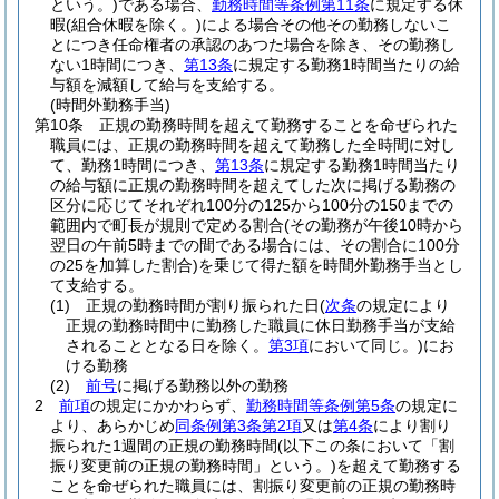
という。)
である場合、
勤務時間等条例第11条
に規定する休
暇
(組合休暇を除く。)
による場合その他その勤務しないこ
とにつき任命権者の承認のあつた場合を除き、その勤務し
ない1時間につき、
第13条
に規定する勤務1時間当たりの給
与額を減額して給与を支給する。
(時間外勤務手当)
第10条
正規の勤務時間を超えて勤務することを命ぜられた
職員には、正規の勤務時間を超えて勤務した全時間に対し
て、勤務1時間につき、
第13条
に規定する勤務1時間当たり
の給与額に正規の勤務時間を超えてした次に掲げる勤務の
区分に応じてそれぞれ100分の125から100分の150までの
範囲内で町長が規則で定める割合
(その勤務が午後10時から
翌日の午前5時までの間である場合には、その割合に100分
の25を加算した割合)
を乗じて得た額を時間外勤務手当とし
て支給する。
(1)
正規の勤務時間が割り振られた日
(
次条
の規定により
正規の勤務時間中に勤務した職員に休日勤務手当が支給
されることとなる日を除く。
第3項
において同じ。)
にお
ける勤務
(2)
前号
に掲げる勤務以外の勤務
2
前項
の規定にかかわらず、
勤務時間等条例第5条
の規定に
より、あらかじめ
同条例第3条第2項
又は
第4条
により割り
振られた1週間の正規の勤務時間
(以下この条において「割
振り変更前の正規の勤務時間」という。)
を超えて勤務する
ことを命ぜられた職員には、割振り変更前の正規の勤務時