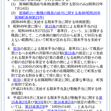
(1)
斑鳩町職員給与条例
(旅費に関する部分のみ)
(昭和22年
7月14日)
(2)
斑鳩町の一般職の職員の給与に関する条例
(昭和26年
斑鳩町条例第23号)
(昭和49年度に支給する期末手当に関する特例措置)
3
昭和49年度に限り、
第15条
の規定による期末手当のほ
か、昭和49年4月27日
(以下「基準日」という。)
に在職する
職員に対して、この条例の施行の日から起算して50日を超
えない範囲内において町長が定める日に期末手当を支給す
る。
4
前項
の規定による期末手当の額は、基準日において職員が
受けるべき給料の月額等の合計額
(
第15条
の規定により支給
される期末手当の額の計算の基礎となる給料の月額その他
の額の合計額を算定する場合の例により算定した額をい
う。)
に100分の30を乗じて得た額に昭和49年3月2日から基
準日までの間におけるその者の在職期間に応じて町長が規
則で定める割合を乗じて得た額とする。
5
前項
に規定する在職期間の算定に関し必要な事項は、町長
が規則で定める。
(平成21年6月に支給する期末手当及び勤勉手当に関する特
例措置)
6
平成21年6月に支給する期末手当及び勤勉手当に関する
第
15条第2項
及び
第3項
並びに
第16条第2項
の規定の適用につ
いては、
第15条第2項
中「100分の140、」とあるのは