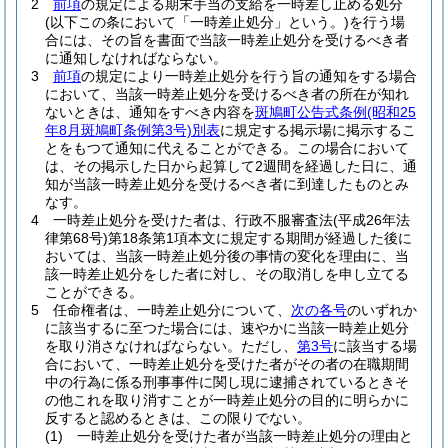
2
前項
の規定による期末手当の支給を一時差し止める処分
(以下この条において「一時差止処分」という。)
を行う場
合には、その旨を書面で当該一時差止処分を受けるべき者
に通知しなければならない。
3
前項
の規定により一時差止処分を行う旨の通知をする場合
において、当該一時差止処分を受けるべき者の所在が知れ
ないときは、通知をすべき内容を
斑鳩町公告式条例
(昭和25
年8月斑鳩町条例第3号)
別表
に規定する掲示場に掲示するこ
とをもつて通知に代えることができる。
この場合において
は、その掲示した日から起算して2週間を経過した日に、通
知が当該一時差止処分を受けるべき者に到達したものとみ
なす。
4
一時差止処分を受けた者は、行政不服審査法
(平成26年法
律第68号)
第18条第1項本文に規定する期間が経過した後に
おいては、当該一時差止処分後の事情の変化を理由に、当
該一時差止処分をした者に対し、その取消しを申し立てる
ことができる。
5
任命権者は、一時差止処分について、
次の各号
のいずれか
に該当するに至つた場合には、速やかに当該一時差止処分
を取り消さなければならない。
ただし、
第3号
に該当する場
合において、一時差止処分を受けた者がその者の在職期間
中の行為に係る刑事事件に関し現に逮捕されているときそ
の他これを取り消すことが一時差止処分の目的に明らかに
反すると認めるときは、この限りでない。
(1)
一時差止処分を受けた者が当該一時差止処分の理由と