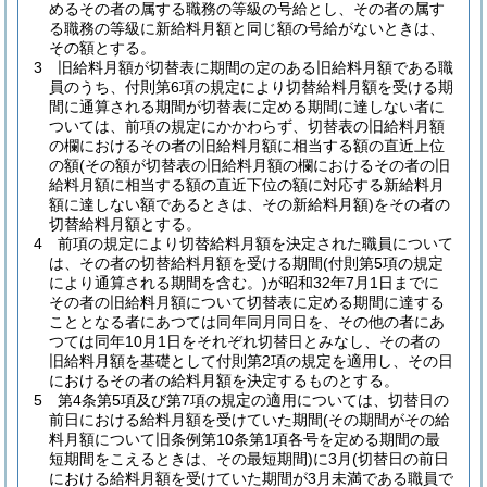
めるその者の属する職務の等級の号給とし、その者の属す
る職務の等級に新給料月額と同じ額の号給がないときは、
その額とする。
3
旧給料月額が切替表に期間の定のある旧給料月額である職
員のうち、付則第6項の規定により切替給料月額を受ける期
間に通算される期間が切替表に定める期間に達しない者に
ついては、前項の規定にかかわらず、切替表の旧給料月額
の欄におけるその者の旧給料月額に相当する額の直近上位
の額
(その額が切替表の旧給料月額の欄におけるその者の旧
給料月額に相当する額の直近下位の額に対応する新給料月
額に達しない額であるときは、その新給料月額)
をその者の
切替給料月額とする。
4
前項の規定により切替給料月額を決定された職員について
は、その者の切替給料月額を受ける期間
(付則第5項の規定
により通算される期間を含む。)
が昭和32年7月1日までに
その者の旧給料月額について切替表に定める期間に達する
こととなる者にあつては同年同月同日を、その他の者にあ
つては同年10月1日をそれぞれ切替日とみなし、その者の
旧給料月額を基礎として付則第2項の規定を適用し、その日
におけるその者の給料月額を決定するものとする。
5
第4条第5項及び第7項の規定の適用については、切替日の
前日における給料月額を受けていた期間
(その期間がその給
料月額について旧条例第10条第1項各号を定める期間の最
短期間をこえるときは、その最短期間)
に3月
(切替日の前日
における給料月額を受けていた期間が3月未満である職員で