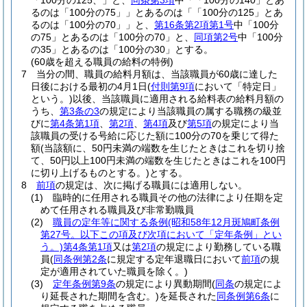
「100分の125、」と、
同条第3項
中「「100分の140」とあ
るのは「100分の75」」とあるのは「「100分の125」とあ
るのは「100分の70」」と、
第16条第2項第1号
中「100分
の75」とあるのは「100分の70」と、
同項第2号
中「100分
の35」とあるのは「100分の30」とする。
(60歳を超える職員の給料の特例)
7
当分の間、職員の給料月額は、当該職員が60歳に達した
日後における最初の4月1日
(
付則第9項
において「特定日」
という。)
以後、当該職員に適用される給料表の給料月額の
うち、
第3条の3
の規定により当該職員の属する職務の級並
びに
第4条第1項
、
第2項
、
第4項
及び
第5項
の規定により当
該職員の受ける号給に応じた額に100分の70を乗じて得た
額
(当該額に、50円未満の端数を生じたときはこれを切り捨
て、50円以上100円未満の端数を生じたときはこれを100円
に切り上げるものとする。)
とする。
8
前項
の規定は、次に掲げる職員には適用しない。
(1)
臨時的に任用される職員その他の法律により任期を定
めて任用される職員及び非常勤職員
(2)
職員の定年等に関する条例
(昭和58年12月斑鳩町条例
第27号。以下この項及び次項において「定年条例」とい
う。)
第4条第1項
又は
第2項
の規定により勤務している職
員
(
同条例第2条
に規定する定年退職日において
前項
の規
定が適用されていた職員を除く。)
(3)
定年条例第9条
の規定により異動期間
(
同条
の規定によ
り延長された期間を含む。)
を延長された
同条例第6条
に