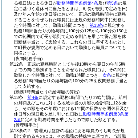
る祝日法による休日が
勤務時間等条例第4条
及び
第5条
の規
定に基づく週休日に当たるときは、町長が規則で定める日)
及び年末年始の休日等において、正規の勤務時間中に勤務
することを命ぜられた職員には正規の勤務時間中に勤務し
た全時間に対して、勤務1時間につき、
第13条
に規定する
勤務1時間当たりの給与額に100分の125から100分の150ま
での範囲内で町長が規則で定める割合を乗じて得た額を休
日勤務手当として支給する。
これらの日に準ずるものとし
て町長が規則で定める日において勤務した職員についても
同様とする。
(夜間勤務手当)
第12条
正規の勤務時間として午後10時から翌日の午前5時
までの間に勤務することを命ぜられた職員には、その間に
勤務した全時間に対して、勤務1時間につき、
次条
に規定す
る勤務1時間当たりの給与額の100分の25を夜間勤務手当と
して支給する。
(勤務1時間当たりの給与額の算出)
第13条
前4条
に規定する勤務1時間当たりの給与額は、給料
の月額及びこれに対する地域手当の月額の合計額に12を乗
じ、その額をその年度における1年間の日数から週休日及び
休日等の現日数を差し引いた日数に
勤務時間等条例第3条第
2項
に定める勤務時間を乗じたもので除した額とする。
(管理職手当)
第13条の2
管理又は監督の地位にある職員のうち町長が規
則で定めるものには、その職務の特殊性に基づき、当該職