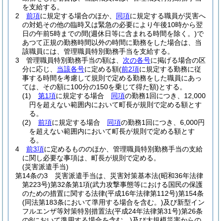
を支給する。
2
前項
に規定する場合のほか、
同項
に規定する職員が災害へ
の対処その他の臨時又は緊急の必要により午後10時から翌
日の午前5時までの間
(週休日等に含まれる時間を除く。)
で
あつて正規の勤務時間以外の時間に勤務をした場合は、当
該職員には、管理職員特別勤務手当を支給する。
3
管理職員特別勤務手当の額は、
次の各号
に掲げる場合の区
分に応じ、
当該各号
に定める額
(
前2項
に規定する勤務に従
事する時間を考慮して規則で定める勤務をした職員にあっ
ては、その額に100分の150を乗じて得た額)
とする。
(1)
第1項
に規定する場合
同項
の勤務1回につき、12,000
円を超えない範囲内において町長が規則で定める額とす
る。
(2)
前項
に規定する場合
同項
の勤務1回につき、6,000円
を超えない範囲内において町長が規則で定める額とす
る。
4
前3項
に定めるもののほか、管理職員特別勤務手当の支給
に関し必要な事項は、町長が規則で定める。
(災害派遣手当)
第14条の3
災害派遣手当は、災害対策基本法
(昭和36年法律
第223号)
第32条第1項
(武力攻撃事態等における国民の保護
のための措置に関する法律
(平成16年法律第112号)
第154条
(同法第183条において準用する場合を含む。)
及び新型イン
フルエンザ等対策特別措置法
(平成24年法律第31号)
第26条
の8において準用する場合を含む。)
及び大規模災害からの