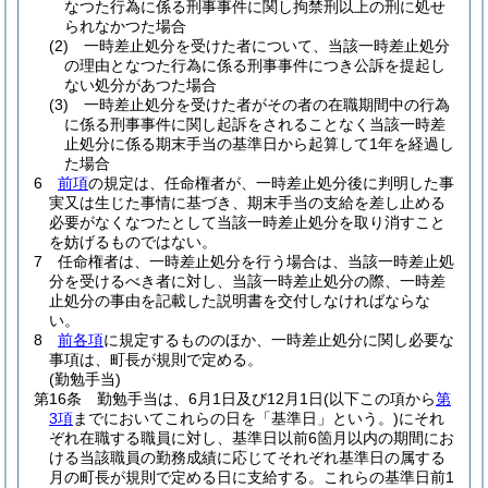
なつた行為に係る刑事事件に関し拘禁刑以上の刑に処せ
られなかつた場合
(2)
一時差止処分を受けた者について、当該一時差止処分
の理由となつた行為に係る刑事事件につき公訴を提起し
ない処分があつた場合
(3)
一時差止処分を受けた者がその者の在職期間中の行為
に係る刑事事件に関し起訴をされることなく当該一時差
止処分に係る期末手当の基準日から起算して1年を経過し
た場合
6
前項
の規定は、任命権者が、一時差止処分後に判明した事
実又は生じた事情に基づき、期末手当の支給を差し止める
必要がなくなつたとして当該一時差止処分を取り消すこと
を妨げるものではない。
7
任命権者は、一時差止処分を行う場合は、当該一時差止処
分を受けるべき者に対し、当該一時差止処分の際、一時差
止処分の事由を記載した説明書を交付しなければならな
い。
8
前各項
に規定するもののほか、一時差止処分に関し必要な
事項は、町長が規則で定める。
(勤勉手当)
第16条
勤勉手当は、6月1日及び12月1日
(以下この項から
第
3項
までにおいてこれらの日を「基準日」という。)
にそれ
ぞれ在職する職員に対し、基準日以前6箇月以内の期間にお
ける当該職員の勤務成績に応じてそれぞれ基準日の属する
月の町長が規則で定める日に支給する。
これらの基準日前1