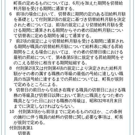
町長の定めるものについては、6月)
を加えた期間を切替給
料月額を受ける期間に通算する。
6
前項の場合において、切替表に期間の定のある旧給料月額
を基礎として付則第2項の規定に基づき切替給料月額を決定
された者については、前項の規定により切替給料月額を受
ける期間に通算される期間からその者の旧給料月額につい
て切替表に定める期間を減じて通算する。
7
前2項の規定により切替給料月額を受ける期間に通算され
る期間が職員の切替給料月額について給料表に掲げる昇給
期間をこえる場合においては、その者の切替日後における
最初の昇給について、第4条第5項に規定する昇給期間をそ
のこえる部分に相当する期間短縮する。
8
付則第2項又は付則第4項の規定により決定された給料月
額がその者の属する職務の等級の最低の号給に達しない職
員の当該号給に達するまでの昇給については、町長が規則
で定めるところによる。
9
切替日の前日から引続き在職する職員の切替日における職
務の等級及び切替日以降において新たに職員となつた者の
職員となつた日における職務の等級は、昭和32年8月末日
までに決定しなければならない。
10
付則第3項から前項までに定めるもののほか、この条例
の施行に伴う職員の給料の切替に関し必要な事項は、町長
が規則で定める。
付則別表第1
切替表