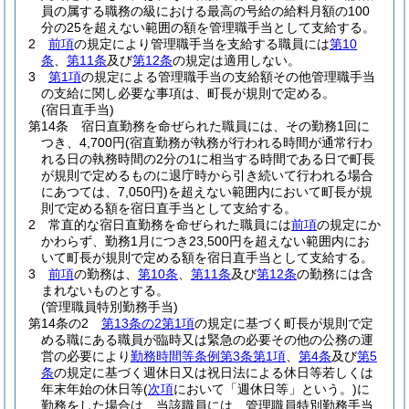
員の属する職務の級における最高の号給の給料月額の100
分の25を超えない範囲の額を管理職手当として支給する。
2
前項
の規定により管理職手当を支給する職員には
第10
条
、
第11条
及び
第12条
の規定は適用しない。
3
第1項
の規定による管理職手当の支給額その他管理職手当
の支給に関し必要な事項は、町長が規則で定める。
(宿日直手当)
第14条
宿日直勤務を命ぜられた職員には、その勤務1回に
つき、4,700円
(宿直勤務が執務が行われる時間が通常行わ
れる日の執務時間の2分の1に相当する時間である日で町長
が規則で定めるものに退庁時から引き続いて行われる場合
にあつては、7,050円)
を超えない範囲内において町長が規
則で定める額を宿日直手当として支給する。
2
常直的な宿日直勤務を命ぜられた職員には
前項
の規定にか
かわらず、勤務1月につき23,500円を超えない範囲内にお
いて町長が規則で定める額を宿日直手当として支給する。
3
前項
の勤務は、
第10条
、
第11条
及び
第12条
の勤務には含
まれないものとする。
(管理職員特別勤務手当)
第14条の2
第13条の2第1項
の規定に基づく町長が規則で定
める職にある職員が臨時又は緊急の必要その他の公務の運
営の必要により
勤務時間等条例第3条第1項
、
第4条
及び
第5
条
の規定に基づく週休日又は祝日法による休日等若しくは
年末年始の休日等
(
次項
において「週休日等」という。)
に
勤務をした場合は、当該職員には、管理職員特別勤務手当