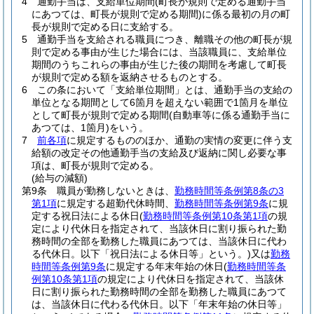
4
通勤手当は、支給単位期間
(町長が規則で定める通勤手当
にあつては、町長が規則で定める期間)
に係る最初の月の町
長が規則で定める日に支給する。
5
通勤手当を支給される職員につき、離職その他の町長が規
則で定める事由が生じた場合には、当該職員に、支給単位
期間のうちこれらの事由が生じた後の期間を考慮して町長
が規則で定める額を返納させるものとする。
6
この条において「支給単位期間」とは、通勤手当の支給の
単位となる期間として6箇月を超えない範囲で1箇月を単位
として町長が規則で定める期間
(自動車等に係る通勤手当に
あつては、1箇月)
をいう。
7
前各項
に規定するもののほか、通勤の実情の変更に伴う支
給額の改定その他通勤手当の支給及び返納に関し必要な事
項は、町長が規則で定める。
(給与の減額)
第9条
職員が勤務しないときは、
勤務時間等条例第8条の3
第1項
に規定する超勤代休時間、
勤務時間等条例第9条
に規
定する祝日法による休日
(
勤務時間等条例第10条第1項
の規
定により代休日を指定されて、当該休日に割り振られた勤
務時間の全部を勤務した職員にあつては、当該休日に代わ
る代休日。以下「祝日法による休日等」という。)
又は
勤務
時間等条例第9条
に規定する年末年始の休日
(
勤務時間等条
例第10条第1項
の規定により代休日を指定されて、当該休
日に割り振られた勤務時間の全部を勤務した職員にあつて
は、当該休日に代わる代休日。以下「年末年始の休日等」