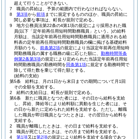
超えて行うことができない。
7
職員の昇給は、予算の範囲内で行わなければならない。
8
第3項
から
前項
までに規定するもののほか、職員の昇給に
関し必要な事項は、町長が規則で定める。
9
地方公務員法第22条の4第1項の規定により採用された職
員
(以下「定年前再任用短時間勤務職員」という。)
の給料
月額は、当該定年前再任用短時間勤務職員に適用される給
料表の定年前再任用短時間勤務職員の欄に掲げる基礎給料
月額のうち、
前条第2項
の規定により当該定年前再任用短時
間勤務職員の属する職務の級に応じた額に、
勤務時間等条
例第2条第3項
の規定により定められた当該定年前再任用短
時間勤務職員の勤務時間を
同条第1項
に規定する勤務時間で
除して得た数を乗じて得た額とする。
(給料の支給)
第5条
給料は、月の1日から末日までの期間について月1回
その全額を支給する。
2
給料の支給日は、町長が規則で定める。
第6条
新たに職員となつた者には、その日から給料を支給
し、昇給、降給等により給料額に異動を生じた者には、そ
の日から新たに定められた給料を支給する。
ただし、離職
した職員が即日職員となつたときは、その翌日から給料を
支給する。
2
職員が離職したときは、その日まで給料を支給する。
3
職員が死亡したときは、その月まで給料を支給する。
4
第1項
又は
第2項
の規定により給料を支給する場合であつ