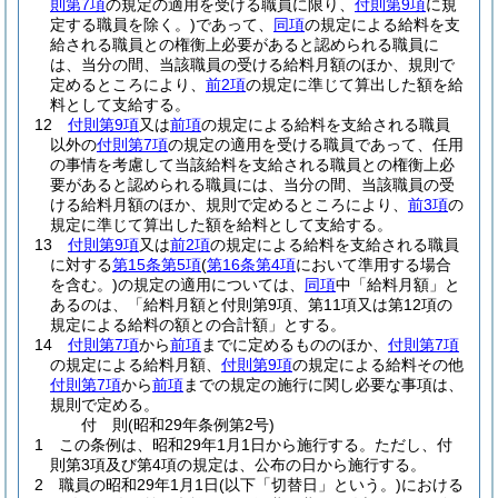
則第7項
の規定の適用を受ける職員に限り、
付則第9項
に規
定する職員を除く。)
であって、
同項
の規定による給料を支
給される職員との権衡上必要があると認められる職員に
は、当分の間、当該職員の受ける給料月額のほか、規則で
定めるところにより、
前2項
の規定に準じて算出した額を給
料として支給する。
12
付則第9項
又は
前項
の規定による給料を支給される職員
以外の
付則第7項
の規定の適用を受ける職員であって、任用
の事情を考慮して当該給料を支給される職員との権衡上必
要があると認められる職員には、当分の間、当該職員の受
ける給料月額のほか、規則で定めるところにより、
前3項
の
規定に準じて算出した額を給料として支給する。
13
付則第9項
又は
前2項
の規定による給料を支給される職員
に対する
第15条第5項
(
第16条第4項
において準用する場合
を含む。)
の規定の適用については、
同項
中「給料月額」と
あるのは、「給料月額と付則第9項、第11項又は第12項の
規定による給料の額との合計額」とする。
14
付則第7項
から
前項
までに定めるもののほか、
付則第7項
の規定による給料月額、
付則第9項
の規定による給料その他
付則第7項
から
前項
までの規定の施行に関し必要な事項は、
規則で定める。
付
則
(昭和29年
条例第2号)
1
この条例は、昭和29年1月1日から施行する。
ただし、付
則第3項及び第4項の規定は、公布の日から施行する。
2
職員の昭和29年1月1日
(以下「切替日」という。)
における