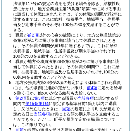
法律第117号)
の規定の適用を受ける場合を除き、結核性疾
患にかかり、地方公務員法第28条第2項第1号に掲げる事由
に該当して休職にされたときは、その休職の期間が満2年に
達するまでは、これに給料、扶養手当、地域手当、住居手
当及び期末手当のそれぞれ100分の80を支給することがで
きる。
3
職員が
前2項
以外の心身の故障により、地方公務員法第28
条第2項第1号に掲げる事由に該当して休職にされたとき
は、その休職の期間が満1年に達するまでは、これに給料、
扶養手当、地域手当、住居手当及び期末手当のそれぞれ
100分の80を支給することができる。
4
職員が地方公務員法第28条第2項第2号に掲げる事由に該
当して休職にされたときは、その休職の期間中、これに給
料、扶養手当、地域手当及び住居手当のそれぞれ100分の
60以内を支給することができる。
5
地方公務員法第28条第2項の規定により休職にされた職員
には、他の条例に別段の定がない限り、
前4項
に定める給与
を除くほか、他のいかなる給与も支給しない。
6
第2項
又は
第3項
に規定する職員が
当該各項
に規定する期
間内で
第15条第1項
に規定する基準日前1箇月以内に退職
し、又は死亡したときは、
同項
の規定により町長が規則で
定める日に
当該各項
の例による額の期末手当を支給するこ
とができる。
ただし、町長が規則で定める職員について
は、この限りでない。
7
前項
の規定の適用を受ける職員の期末手当の支給について