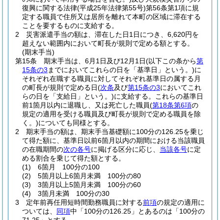
復興に関する法律
(平成25年法律第55号)
第56条第1項に規
定する職員で住所又は居所を離れて本町の区域に滞在する
ことを要するものに支給する。
2
災害派遣手当の額は、滞在した日1日につき、6,620円を
超えない範囲内において町長が規則で定める額とする。
(期末手当)
第15条
期末手当は、6月1日及び12月1日
(以下この条から
第
15条の3
までにおいてこれらの日を「基準日」という。)
に
それぞれ在職する職員に対してそれぞれ基準日の属する月
の町長が規則で定める日
(
次条
及び
第15条の3
においてこれ
らの日を「支給日」という。)
に支給する。
これらの基準日
前1箇月以内に退職し、又は死亡した職員
(
第18条第6項
の
規定の適用を受ける職員及び町長が規則で定める職員を除
く。)
についても同様とする。
2
期末手当の額は、期末手当基礎額に100分の126.25を乗じ
て得た額に、基準日以前6箇月以内の期間における当該職員
の在職期間の
次の各号
に掲げる区分に応じ、
当該各号
に定
める割合を乗じて得た額とする。
(1)
6箇月 100分の100
(2)
5箇月以上6箇月未満 100分の80
(3)
3箇月以上5箇月未満 100分の60
(4)
3箇月未満 100分の30
3
定年前再任用短時間勤務職員に対する
前項
の規定の適用に
ついては、
同項
中「100分の126.25」とあるのは「100分の