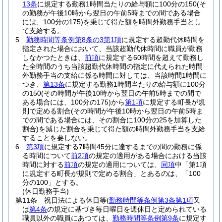
13条
に規定する勤務1時間当たりの給与額に100分の150
(そ
の勤務が午後10時から翌日の午前5時までの間である場合
には、100分の175)
を乗じて得た額を時間外勤務手当とし
て支給する。
5
勤務時間等条例第8条の3第1項
に規定する超勤代休時間を
指定された場合において、当該超勤代休時間に職員が勤務
しなかつたときは、
前項
に規定する60時間を超えて勤務し
た全時間のうち当該超勤代休時間の指定に代えられた時間
外勤務手当の支給に係る時間に対しては、当該時間1時間に
つき、
第13条
に規定する勤務1時間当たりの給与額に100分
の150
(その時間が午後10時から翌日の午前5時までの間で
ある場合には、100分の175)
から
第1項
に規定する町長が規
則で定める割合
(その時間が午後10時から翌日の午前5時ま
での間である場合には、その割合に100分の25を加算した
割合)
を減じた割合を乗じて得た額の時間外勤務手当を支給
することを要しない。
6
第3項
に規定する7時間45分に達するまでの間の勤務に係
る時間について
前2項
の規定の適用がある場合における当該
時間に対する
前項
の規定の適用については、
同項
中「第1項
に規定する町長が規則で定める割合」とあるのは、「100
分の100」とする。
(休日勤務手当)
第11条
祝日法による休日等
(
勤務時間等条例第3条第1項
又
は
第4条
の規定に基づき毎日曜日を週休日と定められている
職員以外の職員にあつては、
勤務時間等条例第9条
に規定す