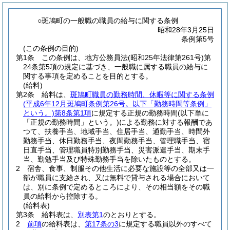
○斑鳩町の一般職の職員の給与に関する条例
昭和28年3月25日
条例第5号
(この条例の目的)
第1条
この条例は、地方公務員法
(昭和25年法律第261号)
第
24条第5項の規定に基づき、一般職に属する職員の給与に
関する事項を定めることを目的とする。
(給料)
第2条
給料は、
斑鳩町職員の勤務時間、休暇等に関する条例
(平成6年12月斑鳩町条例第26号。以下「勤務時間等条例」
という。)
第8条第1項
に規定する正規の勤務時間
(以下単に
「正規の勤務時間」という。)
による勤務に対する報酬であ
つて、扶養手当、地域手当、住居手当、通勤手当、時間外
勤務手当、休日勤務手当、夜間勤務手当、管理職手当、宿
日直手当、管理職員特別勤務手当、災害派遣手当、期末手
当、勤勉手当及び特殊勤務手当を除いたものとする。
2
宿舎、食事、制服その他生活に必要な施設等の全部又は一
部が職員に支給され、又は無料で貸与される場合において
は、別に条例で定めるところにより、その相当額をその職
員の給料から控除する。
(給料表)
第3条
給料表は、
別表第1
のとおりとする。
2
前項
の給料表は、
第17条の3
に規定する職員以外のすべて