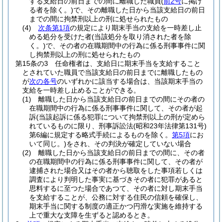
する支給日の前日までの間に離職した職員
(
前2号
に掲げ
る者を除く。)
で、その離職した日から当該支給日の前日
までの間に拘禁刑以上の刑に処せられたもの
(4)
次条第1項
の規定により期末手当の支給を一時差し止
める処分を受けた者
(当該処分を取り消された者を除
く。)
で、その者の在職期間中の行為に係る刑事事件に関
し拘禁刑以上の刑に処せられたもの
第15条の3
任命権者は、支給日に期末手当を支給すること
とされていた職員で当該支給日の前日までに離職したもの
が
次の各号
のいずれかに該当する場合は、当該期末手当の
支給を一時差し止めることができる。
(1)
離職した日から当該支給日の前日までの間にその者の
在職期間中の行為に係る刑事事件に関して、その者が起
訴
(当該起訴に係る犯罪について拘禁刑以上の刑が定めら
れているものに限り、刑事訴訟法
(昭和23年法律第131号)
第6編に規定する略式手続によるものを除く。
第5項
にお
いて同じ。)
をされ、その判決が確定していない場合
(2)
離職した日から当該支給日の前日までの間に、その者
の在職期間中の行為に係る刑事事件に関して、その者が
逮捕された場合又はその者から聴取をした事項若しくは
調査により判明した事実に基づきその者に犯罪があると
思料するに至つた場合であつて、その者に対し期末手当
を支給することが、公務に対する住民の信頼を確保し、
期末手当に関する制度の適正かつ円滑な実施を維持する
上で重大な支障を生ずると認めるとき。