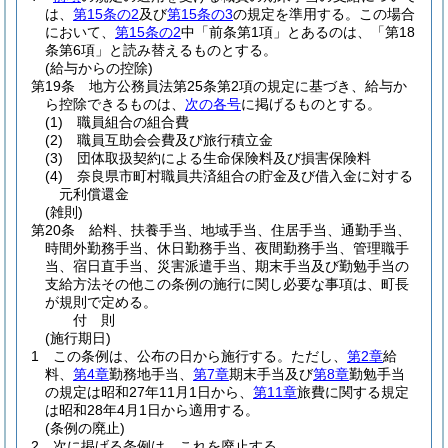
は、
第15条の2
及び
第15条の3
の規定を準用する。
この場合
において、
第15条の2
中「前条第1項」とあるのは、「第18
条第6項」と読み替えるものとする。
(給与からの控除)
第19条
地方公務員法第25条第2項の規定に基づき、給与か
ら控除できるものは、
次の各号
に掲げるものとする。
(1)
職員組合の組合費
(2)
職員互助会会費及び旅行積立金
(3)
団体取扱契約による生命保険料及び損害保険料
(4)
奈良県市町村職員共済組合の貯金及び借入金に対する
元利償還金
(雑則)
第20条
給料、扶養手当、地域手当、住居手当、通勤手当、
時間外勤務手当、休日勤務手当、夜間勤務手当、管理職手
当、宿日直手当、災害派遣手当、期末手当及び勤勉手当の
支給方法その他この条例の施行に関し必要な事項は、町長
が規則で定める。
付
則
(施行期日)
1
この条例は、公布の日から施行する。
ただし、
第2章
給
料、
第4章
勤務地手当、
第7章
期末手当及び
第8章
勤勉手当
の規定は昭和27年11月1日から、
第11章
旅費に関する規定
は昭和28年4月1日から適用する。
(条例の廃止)
2
次に掲げる条例は、これを廃止する。