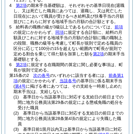
71.25」とする。
4
第2項
の期末手当基礎額は、それぞれその基準日現在
(退職
し、又は死亡した職員にあつては、退職し、又は死亡した
日現在)
において職員が受けるべき給料及び扶養手当の月額
並びにこれらに対する地域手当の月額の合計額とする。
5
給料表の職務の級が3級以上であるものについては、
前項
の規定にかかわらず、
同項
に規定する合計額に、給料の月
額及びこれに対する地域手当の月額の合計額に職の職制上
の段階、職務の級等を考慮して町長が規則で定める職員の
区分に応じて100分の15を超えない範囲内で町長が規則で
定める割合を乗じて得た額を加算した額を
第2項
の期末手当
基礎額とする。
6
第2項
に規定する在職期間の算定に関し必要な事項は、町
長が規則で定める。
第15条の2
次の各号
のいずれかに該当する者には、
前条第1
項
の規定にかかわらず、
当該各号
の基準日に係る期末手当
(
第4号
に掲げる者にあつては、その支給を一時差し止めた
期末手当)
は、支給しない。
(1)
基準日から当該基準日に対応する支給日の前日までの
間に地方公務員法第29条の規定による懲戒免職の処分を
受けた職員
(2)
基準日から当該基準日に対応する支給日の前日までの
間に地方公務員法第28条第4項の規定により失職した職
員
(3)
基準日前1箇月以内又は基準日から当該基準日に対応