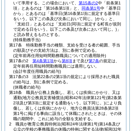
いて準用する。
この場合において、
第15条の2
中「前条第1
項」とあるのは「第16条第1項」と、
同条第1号
中「基準日
から」とあるのは「基準日
(第16条第1項に規定する基準日
をいう。以下この条及び次条において同じ。)
から」と、
「支給日」とあるのは「支給日
(同項に規定する町長が規則
で定める日をいう。以下この条及び次条において同じ。)
」
と読み替えるものとする。
(特殊勤務手当)
第17条
特殊勤務手当の種類、支給を受ける者の範囲、手当
の額及びその支給方法は、別に条例で定める。
(定年前再任用短時間勤務職員についての適用除外)
第17条の2
第4条第1項
から
第8項
まで及び
第7条
の規定は、
定年前再任用短時間勤務職員には適用しない。
(会計年度任用職員の給与)
第17条の3
法第22条の2第1項の規定により採用された職員
の給与は、別に条例で定める。
(休職者の給与)
第18条
職員が公務上負傷し、若しくは疾病にかかり、又は
通勤
(地方公務員災害補償法
(昭和42年法律第121号)
第2条第
2項及び第3項に規定する通勤をいう。以下同じ。)
により負
傷し、若しくは疾病にかかり、地方公務員法第28条第2項
第1号に掲げる事由に該当して休職にされたときは、その休
職の期間中、これに給与の全額を支給する。
2
職員が教育公務員特例法
(昭和24年法律第1号)
第14条及び
公立の学校の事務職員の休職の特例に関する法律
(昭和32年