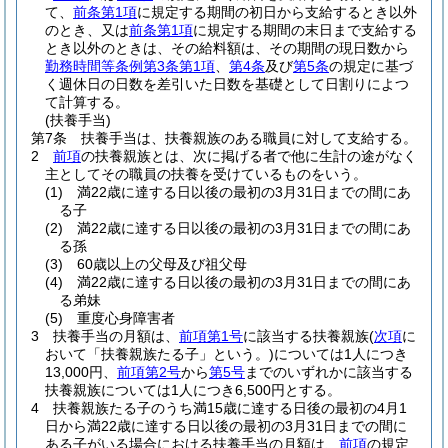
て、
前条第1項
に規定する期間の初日から支給するとき以外
のとき、又は
前条第1項
に規定する期間の末日まで支給する
とき以外のときは、その給料額は、その期間の現日数から
勤務時間等条例第3条第1項
、
第4条
及び
第5条
の規定に基づ
く週休日の日数を差引いた日数を基礎として日割りによつ
て計算する。
(扶養手当)
第7条
扶養手当は、扶養親族のある職員に対して支給する。
2
前項
の扶養親族とは、次に掲げる者で他に生計の途がなく
主としてその職員の扶養を受けているものをいう。
(1)
満22歳に達する日以後の最初の3月31日までの間にあ
る子
(2)
満22歳に達する日以後の最初の3月31日までの間にあ
る孫
(3)
60歳以上の父母及び祖父母
(4)
満22歳に達する日以後の最初の3月31日までの間にあ
る弟妹
(5)
重度心身障害者
3
扶養手当の月額は、
前項第1号
に該当する扶養親族
(
次項
に
おいて「扶養親族たる子」という。)
については1人につき
13,000円、
前項第2号
から
第5号
までのいずれかに該当する
扶養親族については1人につき6,500円とする。
4
扶養親族たる子のうち満15歳に達する日後の最初の4月1
日から満22歳に達する日以後の最初の3月31日までの間に
ある子がいる場合における扶養手当の月額は、
前項
の規定