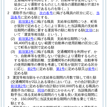
交通機関等を利用せず、かつ、自動車等を使用しないで
徒歩により通勤するものとした場合の通勤距離が片道2キ
ロメートル未満であるものを除く。)
2
通勤手当の額は、
次の各号
に掲げる職員の区分に応じ、
当
該各号
に定める額とする。
(1)
前項第1号
に掲げる職員 支給単位期間につき、町長
が規則で定めるところにより算出した当該職員の支給単
位期間の通勤に要する運賃等の額に相当する額
(
次項
にお
いて「運賃等相当額」という。)
(2)
前項第2号
に掲げる職員 支給単位期間につき、
66,400円を超えない範囲で自動車の使用距離の区分に応
じて町長が規則で定める額
(3)
前項第3号
に掲げる職員 交通機関等を利用せず、か
つ、自動車等を使用しないで徒歩により通勤するものと
する場合の通勤距離、交通機関等の利用距離、自動車等
の使用距離等の事情を考慮して町長が規則で定める区分
に応じ、
前2号
に定める額、
第1号
に定める額又は
前号
に
定める額
3
運賃等相当額をその支給単位期間の月数で除して得た額
(交通機関等が2以上ある場合においては、その合計額)
及び
前項第2号
に定める額の合計額が150,000円を超える職員の
通勤手当の額は、
同項
の規定にかかわらず、当該職員の通
勤手当に係る支給単位期間のうち最も長い支給単位期間に
つき、150,000円に当該支給単位期間の月数を乗じて得た
額とする。