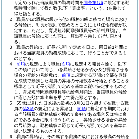
り定められた当該職員の勤務時間を
同条第1項
に規定する勤
務時間で除して得た数
(以下「算出率」という。)
を乗じて
得た額とする。
2
職員が1の職務の級から他の職務の級に移つた場合におけ
る号給は、町長が規則で定めるところにより任命権者が決
定する。
ただし、育児短時間勤務職員等の給料月額は、当
該職員の号給に応じた額に、算出率を乗じて得た額とす
る。
3
職員の昇給は、町長が規則で定める日に、同日前1年間に
おける当該職員の勤務成績に応じて、行うことができるも
のとする。
4
前項
の規定により職員
(
次項
に規定する職員を除く。以下
この項において同じ。)
を昇給させるか否か及び昇給させる
場合の昇給の号給数は、
前項
に規定する期間の全部を良好
な成績で勤務した職員の昇給の号給数を4号給とすることを
標準として町長が規則で定める基準に従い決定するものと
し、育児短時間勤務職員等の給料月額は、当該職員の号給
に応じた額に算出率を乗じて得た額とする。
5
55歳に達した日以後の最初の3月31日を超えて在職する職
員の
第3項
の規定による昇給は、
同項
に規定する期間におけ
る当該職員の勤務成績が極めて良好である場合又は特に良
好である場合に限り行うものとし、昇給させる場合の昇給
の号給数は、勤務成績に応じて町長が規則で定める基準に
従い決定するものとする。
6
職員の昇給は、その属する職務の級における最高の号給を