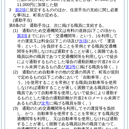
11,000円に加算した額
3
前2項
に規定するもののほか、住居手当の支給に関し必要
な事項は、町長が定める。
(通勤手当)
第8条の2
通勤手当は、次に掲げる職員に支給する。
(1)
通勤のため交通機関又は有料の道路
(以下この項から
第3項
までにおいて「交通機関等」という。)
を利用して
その運賃又は料金
(以下この項及び
次項
において「運賃
等」という。)
を負担することを常例とする職員
(交通機
関等を利用しなければ通勤することが著しく困難である
職員以外の職員であつて交通機関等を利用しないで徒歩
により通勤するものとした場合の通勤距離が片道2キロメ
ートル未満であるもの及び
第3号
に掲げる職員を除く。)
(2)
通勤のため自動車その他の交通の用具で、町長が規則
で定めるもの
(以下この条において「自動車等」とい
う。)
を使用することを常例とする職員
(自動車等を使用
しなければ通勤することが著しく困難である職員以外の
職員であつて自動車等を使用しないで徒歩により通勤す
るものとした場合の通勤距離が片道2キロメートル未満で
あるもの及び
次号
に掲げる職員を除く。)
(3)
通勤のため交通機関等を利用してその運賃等を負担
し、かつ、自動車等を使用することを常例とする職員
(交
通機関等を利用し、又は自動車等を使用しなければ通勤
することが著しく困難である職員以外の職員であつて、