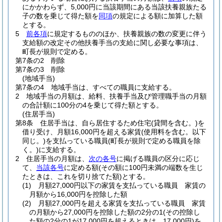
にかかわらず、5,000円に当該期間にある当該扶養親族たる
子の数を乗じて得た額を
同項
の規定による額に加算した額
とする。
5
前各項
に規定するもののほか、扶養親族の数の変更に伴う
支給額の改定その他扶養手当の支給に関し必要な事項は、
町長が規則で定める。
第7条の2
削除
第7条の3
削除
(地域手当)
第7条の4
地域手当は、すべての職員に支給する。
2
地域手当の月額は、給料、扶養手当及び管理職手当の月額
の合計額に100分の4を乗じて得た額とする。
(住居手当)
第8条
住居手当は、自ら居住するため住宅
(貸間を含む。)
を
借り受け、月額16,000円を超える家賃
(使用料を含む。以下
同じ。)
を支払っている職員
(町長が規則で定める職員を除
く。)
に支給する。
2
住居手当の月額は、
次の各号
に掲げる職員の区分に応じ
て、
当該各号
に定める額
(その額に100円未満の端数を生じ
たときは、これを切り捨てた額)
とする。
(1)
月額27,000円以下の家賃を支払っている職員 家賃の
月額から16,000円を控除した額
(2)
月額27,000円を超える家賃を支払っている職員 家賃
の月額から27,000円を控除した額の2分の1
(その控除し
た額の2分の1が17,000円を超えるときは、17,000円)
を