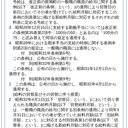
号給は、改正前の斑鳩町の一般職の職員の給与に関する条
例
(以下「改正前の条例」という。)
の適用により切替日の
前日においてその者が受けていた給料月額に対応するこの
条例の別表第1に掲げる新給料月額に対応するそれぞれの給
料表に定める号給とする。
3
昭和28年12月15日に支給する勤勉手当については改正前
の条例第35条第2項中「100分の50」とあるのは「100分の
75」と読み替えて同項の規定を適用する。
4
昭和28年における期末手当の支給の特例に関する条例本
則第2項の規定は、一般職の職員には適用しない。
付
則
(昭和31年
条例第5号)
この条例は、公布の日から施行する。
付
則
(昭和32年
条例第1号)
この条例は、公布の日から施行し、昭和31年12月1日から
適用する。
付
則
(昭和32年
条例第9号)
1
この条例は、公布の日から施行し、昭和32年4月1日から
適用する。
(給料の切替及びその切替に伴う措置)
2
昭和32年4月1日
(以下「切替日」という。)
において切り替
えられる職員の給料月額
(以下「切替給料月額」という。)
は、一般職の職員の給与に関する旧条例の適用により同年3
月31日においてその者が受けていた給料月額
(以下「旧給料
月額」という。)
に対応する付則別表第1の切替表
(以下「切
替表」という。)
に掲げる新給料月額に対応する給料表に定