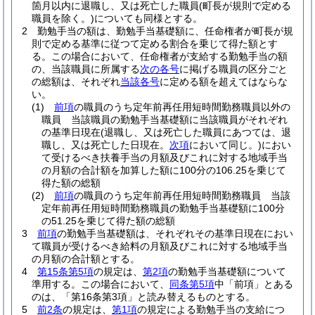
箇月以内に退職し、又は死亡した職員
(町長が規則で定める
職員を除く。)
についても同様とする。
2
勤勉手当の額は、勤勉手当基礎額に、任命権者が町長が規
則で定める基準に従つて定める割合を乗じて得た額とす
る。
この場合において、任命権者が支給する勤勉手当の額
の、当該職員に所属する
次の各号
に掲げる職員の区分ごと
の総額は、それぞれ
当該各号
に定める額を超えてはならな
い。
(1)
前項
の職員のうち定年前再任用短時間勤務職員以外の
職員 当該職員の勤勉手当基礎額に当該職員がそれぞれ
の基準日現在
(退職し、又は死亡した職員にあつては、退
職し、又は死亡した日現在。
次項
において同じ。)
におい
て受けるべき扶養手当の月額及びこれに対する地域手当
の月額の合計額を加算した額に100分の106.25を乗じて
得た額の総額
(2)
前項
の職員のうち定年前再任用短時間勤務職員 当該
定年前再任用短時間勤務職員の勤勉手当基礎額に100分
の51.25を乗じて得た額の総額
3
前項
の勤勉手当基礎額は、それぞれその基準日現在におい
て職員が受けるべき給料の月額及びこれに対する地域手当
の月額の合計額とする。
4
第15条第5項
の規定は、
第2項
の勤勉手当基礎額について
準用する。
この場合において、
同条第5項
中「前項」とある
のは、「第16条第3項」と読み替えるものとする。
5
前2条
の規定は、
第1項
の規定による勤勉手当の支給につ