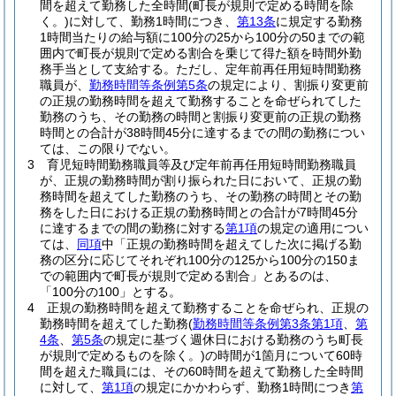
間を超えて勤務した全時間
(町長が規則で定める時間を除
く。)
に対して、勤務1時間につき、
第13条
に規定する勤務
1時間当たりの給与額に100分の25から100分の50までの範
囲内で町長が規則で定める割合を乗じて得た額を時間外勤
務手当として支給する。
ただし、定年前再任用短時間勤務
職員が、
勤務時間等条例第5条
の規定により、割振り変更前
の正規の勤務時間を超えて勤務することを命ぜられてした
勤務のうち、その勤務の時間と割振り変更前の正規の勤務
時間との合計が38時間45分に達するまでの間の勤務につい
ては、この限りでない。
3
育児短時間勤務職員等及び定年前再任用短時間勤務職員
が、正規の勤務時間が割り振られた日において、正規の勤
務時間を超えてした勤務のうち、その勤務の時間とその勤
務をした日における正規の勤務時間との合計が7時間45分
に達するまでの間の勤務に対する
第1項
の規定の適用につい
ては、
同項
中「正規の勤務時間を超えてした次に掲げる勤
務の区分に応じてそれぞれ100分の125から100分の150ま
での範囲内で町長が規則で定める割合」とあるのは、
「100分の100」とする。
4
正規の勤務時間を超えて勤務することを命ぜられ、正規の
勤務時間を超えてした勤務
(
勤務時間等条例第3条第1項
、
第
4条
、
第5条
の規定に基づく週休日における勤務のうち町長
が規則で定めるものを除く。)
の時間が1箇月について60時
間を超えた職員には、その60時間を超えて勤務した全時間
に対して、
第1項
の規定にかかわらず、勤務1時間につき
第