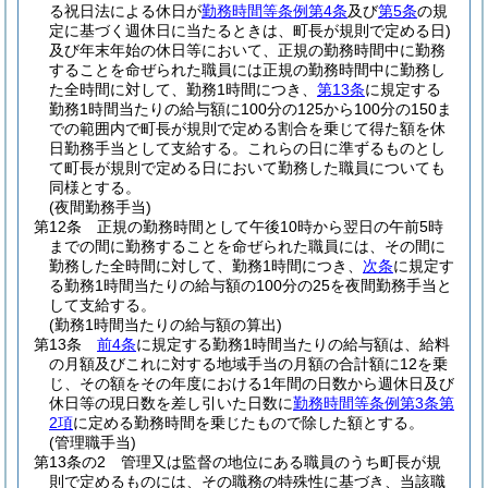
る祝日法による休日が
勤務時間等条例第4条
及び
第5条
の規
定に基づく週休日に当たるときは、町長が規則で定める日)
及び年末年始の休日等において、正規の勤務時間中に勤務
することを命ぜられた職員には正規の勤務時間中に勤務し
た全時間に対して、勤務1時間につき、
第13条
に規定する
勤務1時間当たりの給与額に100分の125から100分の150ま
での範囲内で町長が規則で定める割合を乗じて得た額を休
日勤務手当として支給する。
これらの日に準ずるものとし
て町長が規則で定める日において勤務した職員についても
同様とする。
(夜間勤務手当)
第12条
正規の勤務時間として午後10時から翌日の午前5時
までの間に勤務することを命ぜられた職員には、その間に
勤務した全時間に対して、勤務1時間につき、
次条
に規定す
る勤務1時間当たりの給与額の100分の25を夜間勤務手当と
して支給する。
(勤務1時間当たりの給与額の算出)
第13条
前4条
に規定する勤務1時間当たりの給与額は、給料
の月額及びこれに対する地域手当の月額の合計額に12を乗
じ、その額をその年度における1年間の日数から週休日及び
休日等の現日数を差し引いた日数に
勤務時間等条例第3条第
2項
に定める勤務時間を乗じたもので除した額とする。
(管理職手当)
第13条の2
管理又は監督の地位にある職員のうち町長が規
則で定めるものには、その職務の特殊性に基づき、当該職