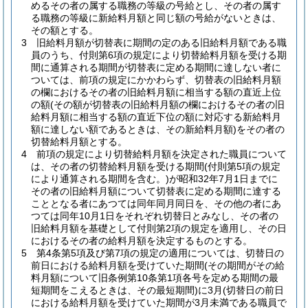
めるその者の属する職務の等級の号給とし、その者の属す
る職務の等級に新給料月額と同じ額の号給がないときは、
その額とする。
3
旧給料月額が切替表に期間の定のある旧給料月額である職
員のうち、付則第6項の規定により切替給料月額を受ける期
間に通算される期間が切替表に定める期間に達しない者に
ついては、前項の規定にかかわらず、切替表の旧給料月額
の欄におけるその者の旧給料月額に相当する額の直近上位
の額
(その額が切替表の旧給料月額の欄におけるその者の旧
給料月額に相当する額の直近下位の額に対応する新給料月
額に達しない額であるときは、その新給料月額)
をその者の
切替給料月額とする。
4
前項の規定により切替給料月額を決定された職員について
は、その者の切替給料月額を受ける期間
(付則第5項の規定
により通算される期間を含む。)
が昭和32年7月1日までに
その者の旧給料月額について切替表に定める期間に達する
こととなる者にあつては同年同月同日を、その他の者にあ
つては同年10月1日をそれぞれ切替日とみなし、その者の
旧給料月額を基礎として付則第2項の規定を適用し、その日
におけるその者の給料月額を決定するものとする。
5
第4条第5項及び第7項の規定の適用については、切替日の
前日における給料月額を受けていた期間
(その期間がその給
料月額について旧条例第10条第1項各号を定める期間の最
短期間をこえるときは、その最短期間)
に3月
(切替日の前日
における給料月額を受けていた期間が3月未満である職員で