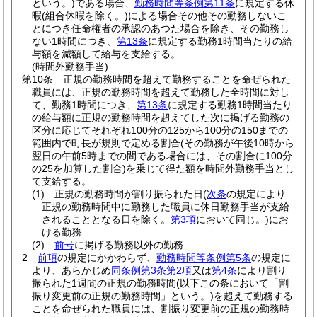
という。)
である場合、
勤務時間等条例第11条
に規定する休
暇
(組合休暇を除く。)
による場合その他その勤務しないこ
とにつき任命権者の承認のあつた場合を除き、その勤務し
ない1時間につき、
第13条
に規定する勤務1時間当たりの給
与額を減額して給与を支給する。
(時間外勤務手当)
第10条
正規の勤務時間を超えて勤務することを命ぜられた
職員には、正規の勤務時間を超えて勤務した全時間に対し
て、勤務1時間につき、
第13条
に規定する勤務1時間当たり
の給与額に正規の勤務時間を超えてした次に掲げる勤務の
区分に応じてそれぞれ100分の125から100分の150までの
範囲内で町長が規則で定める割合
(その勤務が午後10時から
翌日の午前5時までの間である場合には、その割合に100分
の25を加算した割合)
を乗じて得た額を時間外勤務手当とし
て支給する。
(1)
正規の勤務時間が割り振られた日
(
次条
の規定により
正規の勤務時間中に勤務した職員に休日勤務手当が支給
されることとなる日を除く。
第3項
において同じ。)
にお
ける勤務
(2)
前号
に掲げる勤務以外の勤務
2
前項
の規定にかかわらず、
勤務時間等条例第5条
の規定に
より、あらかじめ
同条例第3条第2項
又は
第4条
により割り
振られた1週間の正規の勤務時間
(以下この条において「割
振り変更前の正規の勤務時間」という。)
を超えて勤務する
ことを命ぜられた職員には、割振り変更前の正規の勤務時