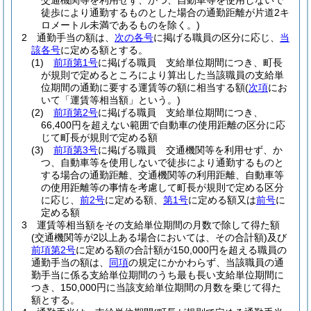
交通機関等を利用せず、かつ、自動車等を使用しないで
徒歩により通勤するものとした場合の通勤距離が片道2キ
ロメートル未満であるものを除く。)
2
通勤手当の額は、
次の各号
に掲げる職員の区分に応じ、
当
該各号
に定める額とする。
(1)
前項第1号
に掲げる職員 支給単位期間につき、町長
が規則で定めるところにより算出した当該職員の支給単
位期間の通勤に要する運賃等の額に相当する額
(
次項
にお
いて「運賃等相当額」という。)
(2)
前項第2号
に掲げる職員 支給単位期間につき、
66,400円を超えない範囲で自動車の使用距離の区分に応
じて町長が規則で定める額
(3)
前項第3号
に掲げる職員 交通機関等を利用せず、か
つ、自動車等を使用しないで徒歩により通勤するものと
する場合の通勤距離、交通機関等の利用距離、自動車等
の使用距離等の事情を考慮して町長が規則で定める区分
に応じ、
前2号
に定める額、
第1号
に定める額又は
前号
に
定める額
3
運賃等相当額をその支給単位期間の月数で除して得た額
(交通機関等が2以上ある場合においては、その合計額)
及び
前項第2号
に定める額の合計額が150,000円を超える職員の
通勤手当の額は、
同項
の規定にかかわらず、当該職員の通
勤手当に係る支給単位期間のうち最も長い支給単位期間に
つき、150,000円に当該支給単位期間の月数を乗じて得た
額とする。