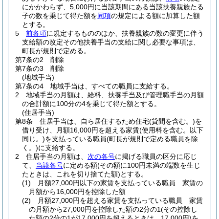
にかかわらず、5,000円に当該期間にある当該扶養親族たる
子の数を乗じて得た額を
同項
の規定による額に加算した額
とする。
5
前各項
に規定するもののほか、扶養親族の数の変更に伴う
支給額の改定その他扶養手当の支給に関し必要な事項は、
町長が規則で定める。
第7条の2
削除
第7条の3
削除
(地域手当)
第7条の4
地域手当は、すべての職員に支給する。
2
地域手当の月額は、給料、扶養手当及び管理職手当の月額
の合計額に100分の4を乗じて得た額とする。
(住居手当)
第8条
住居手当は、自ら居住するため住宅
(貸間を含む。)
を
借り受け、月額16,000円を超える家賃
(使用料を含む。以下
同じ。)
を支払っている職員
(町長が規則で定める職員を除
く。)
に支給する。
2
住居手当の月額は、
次の各号
に掲げる職員の区分に応じ
て、
当該各号
に定める額
(その額に100円未満の端数を生じ
たときは、これを切り捨てた額)
とする。
(1)
月額27,000円以下の家賃を支払っている職員 家賃の
月額から16,000円を控除した額
(2)
月額27,000円を超える家賃を支払っている職員 家賃
の月額から27,000円を控除した額の2分の1
(その控除し
た額の2分の1が17,000円を超えるときは、17,000円)
を