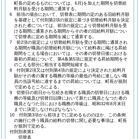
町長の定めるものについては、6月)
を加えた期間を切替給
料月額を受ける期間に通算する。
6
前項の場合において、切替表に期間の定のある旧給料月額
を基礎として付則第2項の規定に基づき切替給料月額を決定
された者については、前項の規定により切替給料月額を受
ける期間に通算される期間からその者の旧給料月額につい
て切替表に定める期間を減じて通算する。
7
前2項の規定により切替給料月額を受ける期間に通算され
る期間が職員の切替給料月額について給料表に掲げる昇給
期間をこえる場合においては、その者の切替日後における
最初の昇給について、第4条第5項に規定する昇給期間をそ
のこえる部分に相当する期間短縮する。
8
付則第2項又は付則第4項の規定により決定された給料月
額がその者の属する職務の等級の最低の号給に達しない職
員の当該号給に達するまでの昇給については、町長が規則
で定めるところによる。
9
切替日の前日から引続き在職する職員の切替日における職
務の等級及び切替日以降において新たに職員となつた者の
職員となつた日における職務の等級は、昭和32年8月末日
までに決定しなければならない。
10
付則第3項から前項までに定めるもののほか、この条例
の施行に伴う職員の給料の切替に関し必要な事項は、町長
が規則で定める。
付則別表第1
切替表