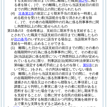
する支給日の前日までの間に離職した職員
(
前2号
に掲げ
る者を除く。)
で、その離職した日から当該支給日の前日
までの間に拘禁刑以上の刑に処せられたもの
(4)
次条第1項
の規定により期末手当の支給を一時差し止
める処分を受けた者
(当該処分を取り消された者を除
く。)
で、その者の在職期間中の行為に係る刑事事件に関
し拘禁刑以上の刑に処せられたもの
第15条の3
任命権者は、支給日に期末手当を支給すること
とされていた職員で当該支給日の前日までに離職したもの
が
次の各号
のいずれかに該当する場合は、当該期末手当の
支給を一時差し止めることができる。
(1)
離職した日から当該支給日の前日までの間にその者の
在職期間中の行為に係る刑事事件に関して、その者が起
訴
(当該起訴に係る犯罪について拘禁刑以上の刑が定めら
れているものに限り、刑事訴訟法
(昭和23年法律第131号)
第6編に規定する略式手続によるものを除く。
第5項
にお
いて同じ。)
をされ、その判決が確定していない場合
(2)
離職した日から当該支給日の前日までの間に、その者
の在職期間中の行為に係る刑事事件に関して、その者が
逮捕された場合又はその者から聴取をした事項若しくは
調査により判明した事実に基づきその者に犯罪があると
思料するに至つた場合であつて、その者に対し期末手当
を支給することが、公務に対する住民の信頼を確保し、
期末手当に関する制度の適正かつ円滑な実施を維持する
上で重大な支障を生ずると認めるとき。