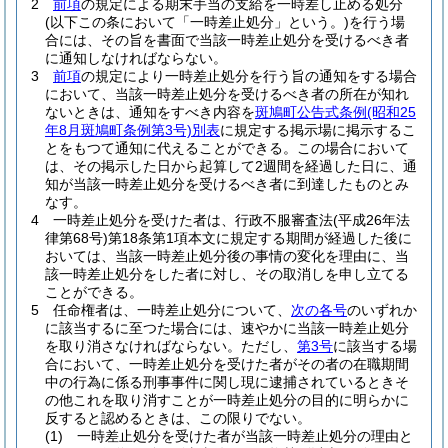
2
前項
の規定による期末手当の支給を一時差し止める処分
(以下この条において「一時差止処分」という。)
を行う場
合には、その旨を書面で当該一時差止処分を受けるべき者
に通知しなければならない。
3
前項
の規定により一時差止処分を行う旨の通知をする場合
において、当該一時差止処分を受けるべき者の所在が知れ
ないときは、通知をすべき内容を
斑鳩町公告式条例
(昭和25
年8月斑鳩町条例第3号)
別表
に規定する掲示場に掲示するこ
とをもつて通知に代えることができる。
この場合において
は、その掲示した日から起算して2週間を経過した日に、通
知が当該一時差止処分を受けるべき者に到達したものとみ
なす。
4
一時差止処分を受けた者は、行政不服審査法
(平成26年法
律第68号)
第18条第1項本文に規定する期間が経過した後に
おいては、当該一時差止処分後の事情の変化を理由に、当
該一時差止処分をした者に対し、その取消しを申し立てる
ことができる。
5
任命権者は、一時差止処分について、
次の各号
のいずれか
に該当するに至つた場合には、速やかに当該一時差止処分
を取り消さなければならない。
ただし、
第3号
に該当する場
合において、一時差止処分を受けた者がその者の在職期間
中の行為に係る刑事事件に関し現に逮捕されているときそ
の他これを取り消すことが一時差止処分の目的に明らかに
反すると認めるときは、この限りでない。
(1)
一時差止処分を受けた者が当該一時差止処分の理由と