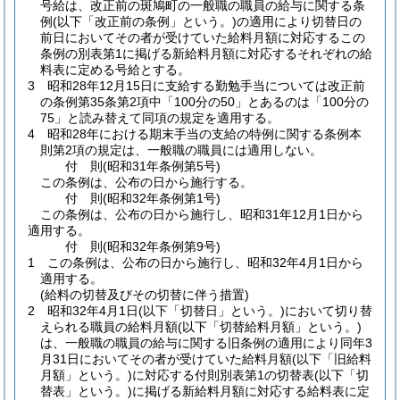
号給は、改正前の斑鳩町の一般職の職員の給与に関する条
例
(以下「改正前の条例」という。)
の適用により切替日の
前日においてその者が受けていた給料月額に対応するこの
条例の別表第1に掲げる新給料月額に対応するそれぞれの給
料表に定める号給とする。
3
昭和28年12月15日に支給する勤勉手当については改正前
の条例第35条第2項中「100分の50」とあるのは「100分の
75」と読み替えて同項の規定を適用する。
4
昭和28年における期末手当の支給の特例に関する条例本
則第2項の規定は、一般職の職員には適用しない。
付
則
(昭和31年
条例第5号)
この条例は、公布の日から施行する。
付
則
(昭和32年
条例第1号)
この条例は、公布の日から施行し、昭和31年12月1日から
適用する。
付
則
(昭和32年
条例第9号)
1
この条例は、公布の日から施行し、昭和32年4月1日から
適用する。
(給料の切替及びその切替に伴う措置)
2
昭和32年4月1日
(以下「切替日」という。)
において切り替
えられる職員の給料月額
(以下「切替給料月額」という。)
は、一般職の職員の給与に関する旧条例の適用により同年3
月31日においてその者が受けていた給料月額
(以下「旧給料
月額」という。)
に対応する付則別表第1の切替表
(以下「切
替表」という。)
に掲げる新給料月額に対応する給料表に定