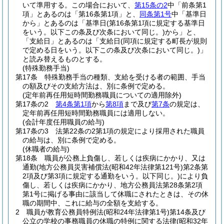
いて準用する。
この場合において、
第15条の2
中「前条第1
項」とあるのは「第16条第1項」と、
同条第1号
中「基準日
から」とあるのは「基準日
(第16条第1項に規定する基準日
をいう。以下この条及び次条において同じ。)
から」と、
「支給日」とあるのは「支給日
(同項に規定する町長が規則
で定める日をいう。以下この条及び次条において同じ。)
」
と読み替えるものとする。
(特殊勤務手当)
第17条
特殊勤務手当の種類、支給を受ける者の範囲、手当
の額及びその支給方法は、別に条例で定める。
(定年前再任用短時間勤務職員についての適用除外)
第17条の2
第4条第1項
から
第8項
まで及び
第7条
の規定は、
定年前再任用短時間勤務職員には適用しない。
(会計年度任用職員の給与)
第17条の3
法第22条の2第1項の規定により採用された職員
の給与は、別に条例で定める。
(休職者の給与)
第18条
職員が公務上負傷し、若しくは疾病にかかり、又は
通勤
(地方公務員災害補償法
(昭和42年法律第121号)
第2条第
2項及び第3項に規定する通勤をいう。以下同じ。)
により負
傷し、若しくは疾病にかかり、地方公務員法第28条第2項
第1号に掲げる事由に該当して休職にされたときは、その休
職の期間中、これに給与の全額を支給する。
2
職員が教育公務員特例法
(昭和24年法律第1号)
第14条及び
公立の学校の事務職員の休職の特例に関する法律
(昭和32年