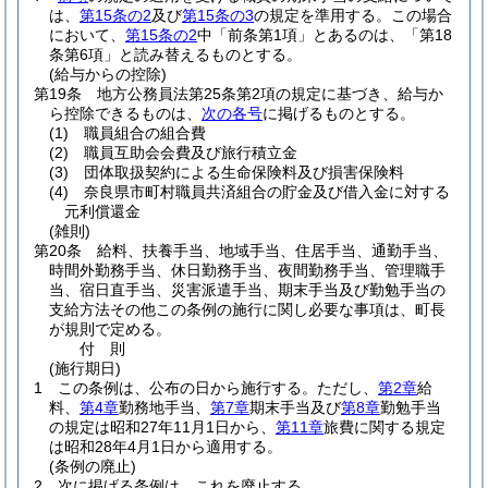
は、
第15条の2
及び
第15条の3
の規定を準用する。
この場合
において、
第15条の2
中「前条第1項」とあるのは、「第18
条第6項」と読み替えるものとする。
(給与からの控除)
第19条
地方公務員法第25条第2項の規定に基づき、給与か
ら控除できるものは、
次の各号
に掲げるものとする。
(1)
職員組合の組合費
(2)
職員互助会会費及び旅行積立金
(3)
団体取扱契約による生命保険料及び損害保険料
(4)
奈良県市町村職員共済組合の貯金及び借入金に対する
元利償還金
(雑則)
第20条
給料、扶養手当、地域手当、住居手当、通勤手当、
時間外勤務手当、休日勤務手当、夜間勤務手当、管理職手
当、宿日直手当、災害派遣手当、期末手当及び勤勉手当の
支給方法その他この条例の施行に関し必要な事項は、町長
が規則で定める。
付
則
(施行期日)
1
この条例は、公布の日から施行する。
ただし、
第2章
給
料、
第4章
勤務地手当、
第7章
期末手当及び
第8章
勤勉手当
の規定は昭和27年11月1日から、
第11章
旅費に関する規定
は昭和28年4月1日から適用する。
(条例の廃止)
2
次に掲げる条例は、これを廃止する。