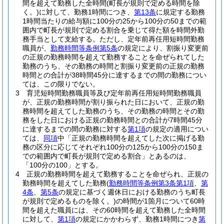
間を超えて勤務した全時間
(町長が規則で定める時間を除
く。)
に対して、勤務1時間につき、
第13条
に規定する勤務
1時間当たりの給与額に100分の25から100分の50までの範
囲内で町長が規則で定める割合を乗じて得た額を時間外勤
務手当として支給する。
ただし、定年前再任用短時間勤務
職員が、
勤務時間等条例第5条
の規定により、割振り変更前
の正規の勤務時間を超えて勤務することを命ぜられてした
勤務のうち、その勤務の時間と割振り変更前の正規の勤務
時間との合計が38時間45分に達するまでの間の勤務につい
ては、この限りでない。
3
育児短時間勤務職員等及び定年前再任用短時間勤務職員
が、正規の勤務時間が割り振られた日において、正規の勤
務時間を超えてした勤務のうち、その勤務の時間とその勤
務をした日における正規の勤務時間との合計が7時間45分
に達するまでの間の勤務に対する
第1項
の規定の適用につい
ては、
同項
中「正規の勤務時間を超えてした次に掲げる勤
務の区分に応じてそれぞれ100分の125から100分の150ま
での範囲内で町長が規則で定める割合」とあるのは、
「100分の100」とする。
4
正規の勤務時間を超えて勤務することを命ぜられ、正規の
勤務時間を超えてした勤務
(
勤務時間等条例第3条第1項
、
第
4条
、
第5条
の規定に基づく週休日における勤務のうち町長
が規則で定めるものを除く。)
の時間が1箇月について60時
間を超えた職員には、その60時間を超えて勤務した全時間
に対して、
第1項
の規定にかかわらず、勤務1時間につき
第