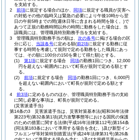
を支給する。
2
前項
に規定する場合のほか、
同項
に規定する職員が災害へ
の対処その他の臨時又は緊急の必要により午後10時から翌
日の午前5時までの間
(週休日等に含まれる時間を除く。)
で
あつて正規の勤務時間以外の時間に勤務をした場合は、当
該職員には、管理職員特別勤務手当を支給する。
3
管理職員特別勤務手当の額は、
次の各号
に掲げる場合の区
分に応じ、
当該各号
に定める額
(
前2項
に規定する勤務に従
事する時間を考慮して規則で定める勤務をした職員にあっ
ては、その額に100分の150を乗じて得た額)
とする。
(1)
第1項
に規定する場合
同項
の勤務1回につき、12,000
円を超えない範囲内において町長が規則で定める額とす
る。
(2)
前項
に規定する場合
同項
の勤務1回につき、6,000円
を超えない範囲内において町長が規則で定める額とす
る。
4
前3項
に定めるもののほか、管理職員特別勤務手当の支給
に関し必要な事項は、町長が規則で定める。
(災害派遣手当)
第14条の3
災害派遣手当は、災害対策基本法
(昭和36年法律
第223号)
第32条第1項
(武力攻撃事態等における国民の保護
のための措置に関する法律
(平成16年法律第112号)
第154条
(同法第183条において準用する場合を含む。)
及び新型イン
フルエンザ等対策特別措置法
(平成24年法律第31号)
第26条
の8において準用する場合を含む。)
及び大規模災害からの