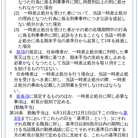
なつた行為に係る刑事事件に関し拘禁刑以上の刑に処せ
られなかつた場合
(2)
一時差止処分を受けた者について、当該一時差止処分
の理由となつた行為に係る刑事事件につき公訴を提起し
ない処分があつた場合
(3)
一時差止処分を受けた者がその者の在職期間中の行為
に係る刑事事件に関し起訴をされることなく当該一時差
止処分に係る期末手当の基準日から起算して1年を経過し
た場合
6
前項
の規定は、任命権者が、一時差止処分後に判明した事
実又は生じた事情に基づき、期末手当の支給を差し止める
必要がなくなつたとして当該一時差止処分を取り消すこと
を妨げるものではない。
7
任命権者は、一時差止処分を行う場合は、当該一時差止処
分を受けるべき者に対し、当該一時差止処分の際、一時差
止処分の事由を記載した説明書を交付しなければならな
い。
8
前各項
に規定するもののほか、一時差止処分に関し必要な
事項は、町長が規則で定める。
(勤勉手当)
第16条
勤勉手当は、6月1日及び12月1日
(以下この項から
第
3項
までにおいてこれらの日を「基準日」という。)
にそれ
ぞれ在職する職員に対し、基準日以前6箇月以内の期間にお
ける当該職員の勤務成績に応じてそれぞれ基準日の属する
月の町長が規則で定める日に支給する。
これらの基準日前1