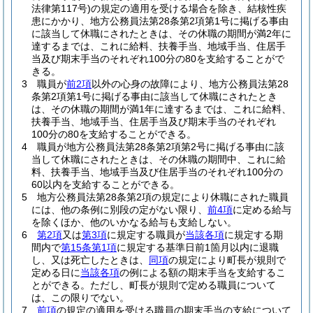
法律第117号)
の規定の適用を受ける場合を除き、結核性疾
患にかかり、地方公務員法第28条第2項第1号に掲げる事由
に該当して休職にされたときは、その休職の期間が満2年に
達するまでは、これに給料、扶養手当、地域手当、住居手
当及び期末手当のそれぞれ100分の80を支給することがで
きる。
3
職員が
前2項
以外の心身の故障により、地方公務員法第28
条第2項第1号に掲げる事由に該当して休職にされたとき
は、その休職の期間が満1年に達するまでは、これに給料、
扶養手当、地域手当、住居手当及び期末手当のそれぞれ
100分の80を支給することができる。
4
職員が地方公務員法第28条第2項第2号に掲げる事由に該
当して休職にされたときは、その休職の期間中、これに給
料、扶養手当、地域手当及び住居手当のそれぞれ100分の
60以内を支給することができる。
5
地方公務員法第28条第2項の規定により休職にされた職員
には、他の条例に別段の定がない限り、
前4項
に定める給与
を除くほか、他のいかなる給与も支給しない。
6
第2項
又は
第3項
に規定する職員が
当該各項
に規定する期
間内で
第15条第1項
に規定する基準日前1箇月以内に退職
し、又は死亡したときは、
同項
の規定により町長が規則で
定める日に
当該各項
の例による額の期末手当を支給するこ
とができる。
ただし、町長が規則で定める職員について
は、この限りでない。
7
前項
の規定の適用を受ける職員の期末手当の支給について