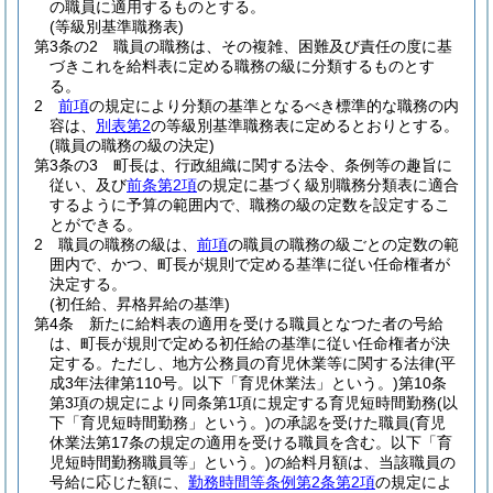
の職員に適用するものとする。
(等級別基準職務表)
第3条の2
職員の職務は、その複雑、困難及び責任の度に基
づきこれを給料表に定める職務の級に分類するものとす
る。
2
前項
の規定により分類の基準となるべき標準的な職務の内
容は、
別表第2
の等級別基準職務表に定めるとおりとする。
(職員の職務の級の決定)
第3条の3
町長は、行政組織に関する法令、条例等の趣旨に
従い、及び
前条第2項
の規定に基づく級別職務分類表に適合
するように予算の範囲内で、職務の級の定数を設定するこ
とができる。
2
職員の職務の級は、
前項
の職員の職務の級ごとの定数の範
囲内で、かつ、町長が規則で定める基準に従い任命権者が
決定する。
(初任給、昇格昇給の基準)
第4条
新たに給料表の適用を受ける職員となつた者の号給
は、町長が規則で定める初任給の基準に従い任命権者が決
定する。
ただし、地方公務員の育児休業等に関する法律
(平
成3年法律第110号。以下「育児休業法」という。)
第10条
第3項の規定により同条第1項に規定する育児短時間勤務
(以
下「育児短時間勤務」という。)
の承認を受けた職員
(育児
休業法第17条の規定の適用を受ける職員を含む。以下「育
児短時間勤務職員等」という。)
の給料月額は、当該職員の
号給に応じた額に、
勤務時間等条例第2条第2項
の規定によ