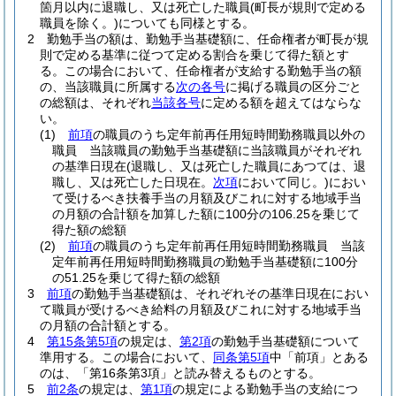
箇月以内に退職し、又は死亡した職員
(町長が規則で定める
職員を除く。)
についても同様とする。
2
勤勉手当の額は、勤勉手当基礎額に、任命権者が町長が規
則で定める基準に従つて定める割合を乗じて得た額とす
る。
この場合において、任命権者が支給する勤勉手当の額
の、当該職員に所属する
次の各号
に掲げる職員の区分ごと
の総額は、それぞれ
当該各号
に定める額を超えてはならな
い。
(1)
前項
の職員のうち定年前再任用短時間勤務職員以外の
職員 当該職員の勤勉手当基礎額に当該職員がそれぞれ
の基準日現在
(退職し、又は死亡した職員にあつては、退
職し、又は死亡した日現在。
次項
において同じ。)
におい
て受けるべき扶養手当の月額及びこれに対する地域手当
の月額の合計額を加算した額に100分の106.25を乗じて
得た額の総額
(2)
前項
の職員のうち定年前再任用短時間勤務職員 当該
定年前再任用短時間勤務職員の勤勉手当基礎額に100分
の51.25を乗じて得た額の総額
3
前項
の勤勉手当基礎額は、それぞれその基準日現在におい
て職員が受けるべき給料の月額及びこれに対する地域手当
の月額の合計額とする。
4
第15条第5項
の規定は、
第2項
の勤勉手当基礎額について
準用する。
この場合において、
同条第5項
中「前項」とある
のは、「第16条第3項」と読み替えるものとする。
5
前2条
の規定は、
第1項
の規定による勤勉手当の支給につ