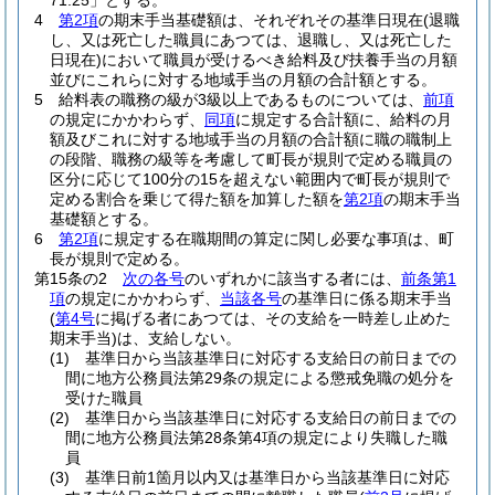
71.25」とする。
4
第2項
の期末手当基礎額は、それぞれその基準日現在
(退職
し、又は死亡した職員にあつては、退職し、又は死亡した
日現在)
において職員が受けるべき給料及び扶養手当の月額
並びにこれらに対する地域手当の月額の合計額とする。
5
給料表の職務の級が3級以上であるものについては、
前項
の規定にかかわらず、
同項
に規定する合計額に、給料の月
額及びこれに対する地域手当の月額の合計額に職の職制上
の段階、職務の級等を考慮して町長が規則で定める職員の
区分に応じて100分の15を超えない範囲内で町長が規則で
定める割合を乗じて得た額を加算した額を
第2項
の期末手当
基礎額とする。
6
第2項
に規定する在職期間の算定に関し必要な事項は、町
長が規則で定める。
第15条の2
次の各号
のいずれかに該当する者には、
前条第1
項
の規定にかかわらず、
当該各号
の基準日に係る期末手当
(
第4号
に掲げる者にあつては、その支給を一時差し止めた
期末手当)
は、支給しない。
(1)
基準日から当該基準日に対応する支給日の前日までの
間に地方公務員法第29条の規定による懲戒免職の処分を
受けた職員
(2)
基準日から当該基準日に対応する支給日の前日までの
間に地方公務員法第28条第4項の規定により失職した職
員
(3)
基準日前1箇月以内又は基準日から当該基準日に対応