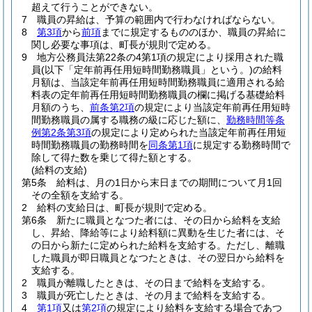
超えて行うことができない。
7
職員の昇給は、予算の範囲内で行わなければならない。
8
第3項
から
前項
までに規定するもののほか、職員の昇給に
関し必要な事項は、町長が規則で定める。
9
地方公務員法第22条の4第1項の規定により採用された職
員
(以下「定年前再任用短時間勤務職員」という。)
の給料
月額は、当該定年前再任用短時間勤務職員に適用される給
料表の定年前再任用短時間勤務職員の欄に掲げる基礎給料
月額のうち、
前条第2項
の規定により当該定年前再任用短時
間勤務職員の属する職務の級に応じた額に、
勤務時間等条
例第2条第3項
の規定により定められた当該定年前再任用短
時間勤務職員の勤務時間を
同条第1項
に規定する勤務時間で
除して得た数を乗じて得た額とする。
(給料の支給)
第5条
給料は、月の1日から末日までの期間について月1回
その全額を支給する。
2
給料の支給日は、町長が規則で定める。
第6条
新たに職員となつた者には、その日から給料を支給
し、昇給、降給等により給料額に異動を生じた者には、そ
の日から新たに定められた給料を支給する。
ただし、離職
した職員が即日職員となつたときは、その翌日から給料を
支給する。
2
職員が離職したときは、その日まで給料を支給する。
3
職員が死亡したときは、その月まで給料を支給する。
4
第1項
又は
第2項
の規定により給料を支給する場合であつ