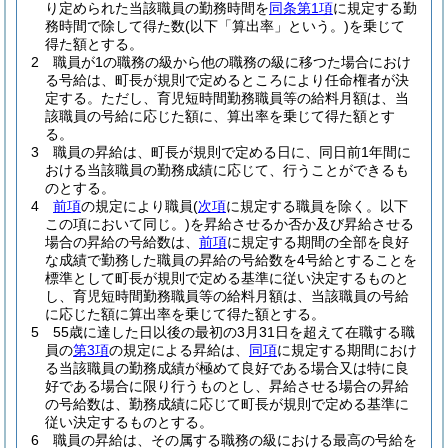
り定められた当該職員の勤務時間を
同条第1項
に規定する勤
務時間で除して得た数
(以下「算出率」という。)
を乗じて
得た額とする。
2
職員が1の職務の級から他の職務の級に移つた場合におけ
る号給は、町長が規則で定めるところにより任命権者が決
定する。
ただし、育児短時間勤務職員等の給料月額は、当
該職員の号給に応じた額に、算出率を乗じて得た額とす
る。
3
職員の昇給は、町長が規則で定める日に、同日前1年間に
おける当該職員の勤務成績に応じて、行うことができるも
のとする。
4
前項
の規定により職員
(
次項
に規定する職員を除く。以下
この項において同じ。)
を昇給させるか否か及び昇給させる
場合の昇給の号給数は、
前項
に規定する期間の全部を良好
な成績で勤務した職員の昇給の号給数を4号給とすることを
標準として町長が規則で定める基準に従い決定するものと
し、育児短時間勤務職員等の給料月額は、当該職員の号給
に応じた額に算出率を乗じて得た額とする。
5
55歳に達した日以後の最初の3月31日を超えて在職する職
員の
第3項
の規定による昇給は、
同項
に規定する期間におけ
る当該職員の勤務成績が極めて良好である場合又は特に良
好である場合に限り行うものとし、昇給させる場合の昇給
の号給数は、勤務成績に応じて町長が規則で定める基準に
従い決定するものとする。
6
職員の昇給は、その属する職務の級における最高の号給を