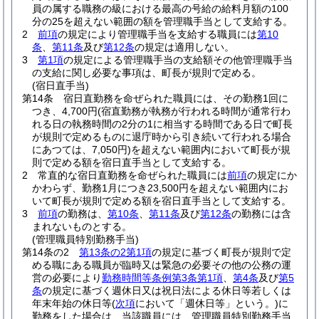
員の属する職務の級における最高の号給の給料月額の100
分の25を超えない範囲の額を管理職手当として支給する。
2
前項
の規定により管理職手当を支給する職員には
第10
条
、
第11条
及び
第12条
の規定は適用しない。
3
第1項
の規定による管理職手当の支給額その他管理職手当
の支給に関し必要な事項は、町長が規則で定める。
(宿日直手当)
第14条
宿日直勤務を命ぜられた職員には、その勤務1回に
つき、4,700円
(宿直勤務が執務が行われる時間が通常行わ
れる日の執務時間の2分の1に相当する時間である日で町長
が規則で定めるものに退庁時から引き続いて行われる場合
にあつては、7,050円)
を超えない範囲内において町長が規
則で定める額を宿日直手当として支給する。
2
常直的な宿日直勤務を命ぜられた職員には
前項
の規定にか
かわらず、勤務1月につき23,500円を超えない範囲内にお
いて町長が規則で定める額を宿日直手当として支給する。
3
前項
の勤務は、
第10条
、
第11条
及び
第12条
の勤務には含
まれないものとする。
(管理職員特別勤務手当)
第14条の2
第13条の2第1項
の規定に基づく町長が規則で定
める職にある職員が臨時又は緊急の必要その他の公務の運
営の必要により
勤務時間等条例第3条第1項
、
第4条
及び
第5
条
の規定に基づく週休日又は祝日法による休日等若しくは
年末年始の休日等
(
次項
において「週休日等」という。)
に
勤務をした場合は、当該職員には、管理職員特別勤務手当