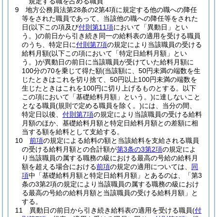
規定する職を占める職員
9
地方公務員法第28条の2第4項に規定する他の職への降任
等をされた職員であって、当該他の職への降任等をされた
日
(以下この項及び
付則第11項
において「異動日」とい
う。)
の前日から引き続き同一の給料表の適用を受ける職員
のうち、特定日に
付則第7項
の規定により当該職員の受ける
給料月額
(以下この項において「特定日給料月額」とい
う。)
が異動日の前日に当該職員が受けていた給料月額に
100分の70を乗じて得た額
(当該額に、50円未満の端数を生
じたときはこれを切り捨て、50円以上100円未満の端数を
生じたときはこれを100円に切り上げるものとする。以下
この項において「基礎給料月額」という。)
に達しないこと
となる職員
(規則で定める職員を除く。)
には、当分の間、
特定日以後、
付則第7項
の規定により当該職員の受ける給料
月額のほか、基礎給料月額と特定日給料月額との差額に相
当する額を給料として支給する。
10
前項
の規定による給料の額と当該給料を支給される職員
の受ける給料月額との合計額が
第3条の3第2項
の規定によ
り当該職員の属する職務の級における最高の号給の給料月
額を超える場合における
前項
の規定の適用については、
同
項
中「基礎給料月額と特定日給料月額」とあるのは、「第3
条の3第2項の規定により当該職員の属する職務の級におけ
る最高の号給の給料月額と当該職員の受ける給料月額」と
する。
11
異動日の前日から引き続き給料表の適用を受ける職員
(
付