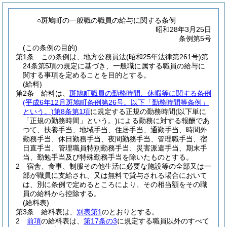
○斑鳩町の一般職の職員の給与に関する条例
昭和28年3月25日
条例第5号
(この条例の目的)
第1条
この条例は、地方公務員法
(昭和25年法律第261号)
第
24条第5項の規定に基づき、一般職に属する職員の給与に
関する事項を定めることを目的とする。
(給料)
第2条
給料は、
斑鳩町職員の勤務時間、休暇等に関する条例
(平成6年12月斑鳩町条例第26号。以下「勤務時間等条例」
という。)
第8条第1項
に規定する正規の勤務時間
(以下単に
「正規の勤務時間」という。)
による勤務に対する報酬であ
つて、扶養手当、地域手当、住居手当、通勤手当、時間外
勤務手当、休日勤務手当、夜間勤務手当、管理職手当、宿
日直手当、管理職員特別勤務手当、災害派遣手当、期末手
当、勤勉手当及び特殊勤務手当を除いたものとする。
2
宿舎、食事、制服その他生活に必要な施設等の全部又は一
部が職員に支給され、又は無料で貸与される場合において
は、別に条例で定めるところにより、その相当額をその職
員の給料から控除する。
(給料表)
第3条
給料表は、
別表第1
のとおりとする。
2
前項
の給料表は、
第17条の3
に規定する職員以外のすべて