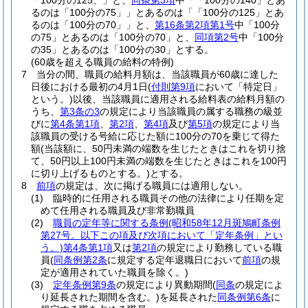
「100分の125、」と、
同条第3項
中「「100分の140」とあ
るのは「100分の75」」とあるのは「「100分の125」とあ
るのは「100分の70」」と、
第16条第2項第1号
中「100分
の75」とあるのは「100分の70」と、
同項第2号
中「100分
の35」とあるのは「100分の30」とする。
(60歳を超える職員の給料の特例)
7
当分の間、職員の給料月額は、当該職員が60歳に達した
日後における最初の4月1日
(
付則第9項
において「特定日」
という。)
以後、当該職員に適用される給料表の給料月額の
うち、
第3条の3
の規定により当該職員の属する職務の級並
びに
第4条第1項
、
第2項
、
第4項
及び
第5項
の規定により当
該職員の受ける号給に応じた額に100分の70を乗じて得た
額
(当該額に、50円未満の端数を生じたときはこれを切り捨
て、50円以上100円未満の端数を生じたときはこれを100円
に切り上げるものとする。)
とする。
8
前項
の規定は、次に掲げる職員には適用しない。
(1)
臨時的に任用される職員その他の法律により任期を定
めて任用される職員及び非常勤職員
(2)
職員の定年等に関する条例
(昭和58年12月斑鳩町条例
第27号。以下この項及び次項において「定年条例」とい
う。)
第4条第1項
又は
第2項
の規定により勤務している職
員
(
同条例第2条
に規定する定年退職日において
前項
の規
定が適用されていた職員を除く。)
(3)
定年条例第9条
の規定により異動期間
(
同条
の規定によ
り延長された期間を含む。)
を延長された
同条例第6条
に