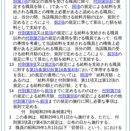
則第7項
の規定の適用を受ける職員に限り、
付則第9項
に規
定する職員を除く。)
であって、
同項
の規定による給料を支
給される職員との権衡上必要があると認められる職員に
は、当分の間、当該職員の受ける給料月額のほか、規則で
定めるところにより、
前2項
の規定に準じて算出した額を給
料として支給する。
12
付則第9項
又は
前項
の規定による給料を支給される職員
以外の
付則第7項
の規定の適用を受ける職員であって、任用
の事情を考慮して当該給料を支給される職員との権衡上必
要があると認められる職員には、当分の間、当該職員の受
ける給料月額のほか、規則で定めるところにより、
前3項
の
規定に準じて算出した額を給料として支給する。
13
付則第9項
又は
前2項
の規定による給料を支給される職員
に対する
第15条第5項
(
第16条第4項
において準用する場合
を含む。)
の規定の適用については、
同項
中「給料月額」と
あるのは、「給料月額と付則第9項、第11項又は第12項の
規定による給料の額との合計額」とする。
14
付則第7項
から
前項
までに定めるもののほか、
付則第7項
の規定による給料月額、
付則第9項
の規定による給料その他
付則第7項
から
前項
までの規定の施行に関し必要な事項は、
規則で定める。
付
則
(昭和29年
条例第2号)
1
この条例は、昭和29年1月1日から施行する。
ただし、付
則第3項及び第4項の規定は、公布の日から施行する。
2
職員の昭和29年1月1日
(以下「切替日」という。)
における