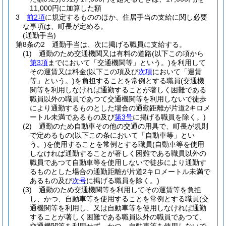
11,000円に加算した額
3
前2項
に規定するもののほか、住居手当の支給に関し必要
な事項は、町長が定める。
(通勤手当)
第8条の2
通勤手当は、次に掲げる職員に支給する。
(1)
通勤のため交通機関又は有料の道路
(以下この項から
第3項
までにおいて「交通機関等」という。)
を利用して
その運賃又は料金
(以下この項及び
次項
において「運賃
等」という。)
を負担することを常例とする職員
(交通機
関等を利用しなければ通勤することが著しく困難である
職員以外の職員であつて交通機関等を利用しないで徒歩
により通勤するものとした場合の通勤距離が片道2キロメ
ートル未満であるもの及び
第3号
に掲げる職員を除く。)
(2)
通勤のため自動車その他の交通の用具で、町長が規則
で定めるもの
(以下この条において「自動車等」とい
う。)
を使用することを常例とする職員
(自動車等を使用
しなければ通勤することが著しく困難である職員以外の
職員であつて自動車等を使用しないで徒歩により通勤す
るものとした場合の通勤距離が片道2キロメートル未満で
あるもの及び
次号
に掲げる職員を除く。)
(3)
通勤のため交通機関等を利用してその運賃等を負担
し、かつ、自動車等を使用することを常例とする職員
(交
通機関等を利用し、又は自動車等を使用しなければ通勤
することが著しく困難である職員以外の職員であつて、