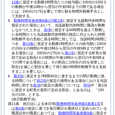
13条
に規定する勤務1時間当たりの給与額に100分の150
(そ
の勤務が午後10時から翌日の午前5時までの間である場合
には、100分の175)
を乗じて得た額を時間外勤務手当とし
て支給する。
5
勤務時間等条例第8条の3第1項
に規定する超勤代休時間を
指定された場合において、当該超勤代休時間に職員が勤務
しなかつたときは、
前項
に規定する60時間を超えて勤務し
た全時間のうち当該超勤代休時間の指定に代えられた時間
外勤務手当の支給に係る時間に対しては、当該時間1時間に
つき、
第13条
に規定する勤務1時間当たりの給与額に100分
の150
(その時間が午後10時から翌日の午前5時までの間で
ある場合には、100分の175)
から
第1項
に規定する町長が規
則で定める割合
(その時間が午後10時から翌日の午前5時ま
での間である場合には、その割合に100分の25を加算した
割合)
を減じた割合を乗じて得た額の時間外勤務手当を支給
することを要しない。
6
第3項
に規定する7時間45分に達するまでの間の勤務に係
る時間について
前2項
の規定の適用がある場合における当該
時間に対する
前項
の規定の適用については、
同項
中「第1項
に規定する町長が規則で定める割合」とあるのは、「100
分の100」とする。
(休日勤務手当)
第11条
祝日法による休日等
(
勤務時間等条例第3条第1項
又
は
第4条
の規定に基づき毎日曜日を週休日と定められている
職員以外の職員にあつては、
勤務時間等条例第9条
に規定す