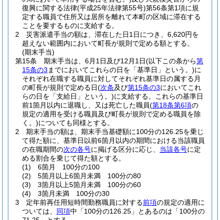
復興に関する法律
(平成25年法律第55号)
第56条第1項に規
定する職員で住所又は居所を離れて本町の区域に滞在する
ことを要するものに支給する。
2
災害派遣手当の額は、滞在した日1日につき、6,620円を
超えない範囲内において町長が規則で定める額とする。
(期末手当)
第15条
期末手当は、6月1日及び12月1日
(以下この条から
第
15条の3
までにおいてこれらの日を「基準日」という。)
に
それぞれ在職する職員に対してそれぞれ基準日の属する月
の町長が規則で定める日
(
次条
及び
第15条の3
においてこれ
らの日を「支給日」という。)
に支給する。
これらの基準日
前1箇月以内に退職し、又は死亡した職員
(
第18条第6項
の
規定の適用を受ける職員及び町長が規則で定める職員を除
く。)
についても同様とする。
2
期末手当の額は、期末手当基礎額に100分の126.25を乗じ
て得た額に、基準日以前6箇月以内の期間における当該職員
の在職期間の
次の各号
に掲げる区分に応じ、
当該各号
に定
める割合を乗じて得た額とする。
(1)
6箇月 100分の100
(2)
5箇月以上6箇月未満 100分の80
(3)
3箇月以上5箇月未満 100分の60
(4)
3箇月未満 100分の30
3
定年前再任用短時間勤務職員に対する
前項
の規定の適用に
ついては、
同項
中「100分の126.25」とあるのは「100分の