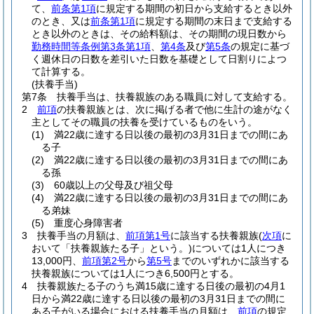
て、
前条第1項
に規定する期間の初日から支給するとき以外
のとき、又は
前条第1項
に規定する期間の末日まで支給する
とき以外のときは、その給料額は、その期間の現日数から
勤務時間等条例第3条第1項
、
第4条
及び
第5条
の規定に基づ
く週休日の日数を差引いた日数を基礎として日割りによつ
て計算する。
(扶養手当)
第7条
扶養手当は、扶養親族のある職員に対して支給する。
2
前項
の扶養親族とは、次に掲げる者で他に生計の途がなく
主としてその職員の扶養を受けているものをいう。
(1)
満22歳に達する日以後の最初の3月31日までの間にあ
る子
(2)
満22歳に達する日以後の最初の3月31日までの間にあ
る孫
(3)
60歳以上の父母及び祖父母
(4)
満22歳に達する日以後の最初の3月31日までの間にあ
る弟妹
(5)
重度心身障害者
3
扶養手当の月額は、
前項第1号
に該当する扶養親族
(
次項
に
おいて「扶養親族たる子」という。)
については1人につき
13,000円、
前項第2号
から
第5号
までのいずれかに該当する
扶養親族については1人につき6,500円とする。
4
扶養親族たる子のうち満15歳に達する日後の最初の4月1
日から満22歳に達する日以後の最初の3月31日までの間に
ある子がいる場合における扶養手当の月額は、
前項
の規定