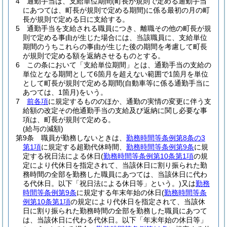
4
通勤手当は、支給単位期間
(町長が規則で定める通勤手当
にあつては、町長が規則で定める期間)
に係る最初の月の町
長が規則で定める日に支給する。
5
通勤手当を支給される職員につき、離職その他の町長が規
則で定める事由が生じた場合には、当該職員に、支給単位
期間のうちこれらの事由が生じた後の期間を考慮して町長
が規則で定める額を返納させるものとする。
6
この条において「支給単位期間」とは、通勤手当の支給の
単位となる期間として6箇月を超えない範囲で1箇月を単位
として町長が規則で定める期間
(自動車等に係る通勤手当に
あつては、1箇月)
をいう。
7
前各項
に規定するもののほか、通勤の実情の変更に伴う支
給額の改定その他通勤手当の支給及び返納に関し必要な事
項は、町長が規則で定める。
(給与の減額)
第9条
職員が勤務しないときは、
勤務時間等条例第8条の3
第1項
に規定する超勤代休時間、
勤務時間等条例第9条
に規
定する祝日法による休日
(
勤務時間等条例第10条第1項
の規
定により代休日を指定されて、当該休日に割り振られた勤
務時間の全部を勤務した職員にあつては、当該休日に代わ
る代休日。以下「祝日法による休日等」という。)
又は
勤務
時間等条例第9条
に規定する年末年始の休日
(
勤務時間等条
例第10条第1項
の規定により代休日を指定されて、当該休
日に割り振られた勤務時間の全部を勤務した職員にあつて
は、当該休日に代わる代休日。以下「年末年始の休日等」