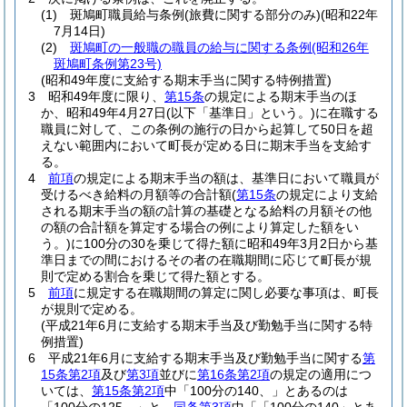
(1)
斑鳩町職員給与条例
(旅費に関する部分のみ)
(昭和22年
7月14日)
(2)
斑鳩町の一般職の職員の給与に関する条例
(昭和26年
斑鳩町条例第23号)
(昭和49年度に支給する期末手当に関する特例措置)
3
昭和49年度に限り、
第15条
の規定による期末手当のほ
か、昭和49年4月27日
(以下「基準日」という。)
に在職する
職員に対して、この条例の施行の日から起算して50日を超
えない範囲内において町長が定める日に期末手当を支給す
る。
4
前項
の規定による期末手当の額は、基準日において職員が
受けるべき給料の月額等の合計額
(
第15条
の規定により支給
される期末手当の額の計算の基礎となる給料の月額その他
の額の合計額を算定する場合の例により算定した額をい
う。)
に100分の30を乗じて得た額に昭和49年3月2日から基
準日までの間におけるその者の在職期間に応じて町長が規
則で定める割合を乗じて得た額とする。
5
前項
に規定する在職期間の算定に関し必要な事項は、町長
が規則で定める。
(平成21年6月に支給する期末手当及び勤勉手当に関する特
例措置)
6
平成21年6月に支給する期末手当及び勤勉手当に関する
第
15条第2項
及び
第3項
並びに
第16条第2項
の規定の適用につ
いては、
第15条第2項
中「100分の140、」とあるのは