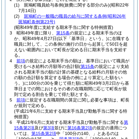
(1)
斑鳩町職員給与条例
(旅費に関する部分のみ)
(昭和22年
7月14日)
(2)
斑鳩町の一般職の職員の給与に関する条例
(昭和26年
斑鳩町条例第23号)
(昭和49年度に支給する期末手当に関する特例措置)
3
昭和49年度に限り、
第15条
の規定による期末手当のほ
か、昭和49年4月27日
(以下「基準日」という。)
に在職する
職員に対して、この条例の施行の日から起算して50日を超
えない範囲内において町長が定める日に期末手当を支給す
る。
4
前項
の規定による期末手当の額は、基準日において職員が
受けるべき給料の月額等の合計額
(
第15条
の規定により支給
される期末手当の額の計算の基礎となる給料の月額その他
の額の合計額を算定する場合の例により算定した額をい
う。)
に100分の30を乗じて得た額に昭和49年3月2日から基
準日までの間におけるその者の在職期間に応じて町長が規
則で定める割合を乗じて得た額とする。
5
前項
に規定する在職期間の算定に関し必要な事項は、町長
が規則で定める。
(平成21年6月に支給する期末手当及び勤勉手当に関する特
例措置)
6
平成21年6月に支給する期末手当及び勤勉手当に関する
第
15条第2項
及び
第3項
並びに
第16条第2項
の規定の適用につ
いては、
第15条第2項
中「100分の140、」とあるのは