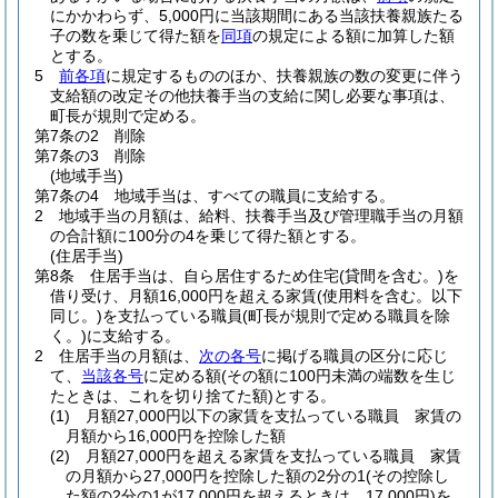
にかかわらず、5,000円に当該期間にある当該扶養親族たる
子の数を乗じて得た額を
同項
の規定による額に加算した額
とする。
5
前各項
に規定するもののほか、扶養親族の数の変更に伴う
支給額の改定その他扶養手当の支給に関し必要な事項は、
町長が規則で定める。
第7条の2
削除
第7条の3
削除
(地域手当)
第7条の4
地域手当は、すべての職員に支給する。
2
地域手当の月額は、給料、扶養手当及び管理職手当の月額
の合計額に100分の4を乗じて得た額とする。
(住居手当)
第8条
住居手当は、自ら居住するため住宅
(貸間を含む。)
を
借り受け、月額16,000円を超える家賃
(使用料を含む。以下
同じ。)
を支払っている職員
(町長が規則で定める職員を除
く。)
に支給する。
2
住居手当の月額は、
次の各号
に掲げる職員の区分に応じ
て、
当該各号
に定める額
(その額に100円未満の端数を生じ
たときは、これを切り捨てた額)
とする。
(1)
月額27,000円以下の家賃を支払っている職員 家賃の
月額から16,000円を控除した額
(2)
月額27,000円を超える家賃を支払っている職員 家賃
の月額から27,000円を控除した額の2分の1
(その控除し
た額の2分の1が17,000円を超えるときは、17,000円)
を