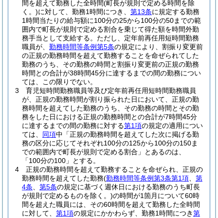
間を超えて勤務した全時間
(町長が規則で定める時間を除
く。)
に対して、勤務1時間につき、
第13条
に規定する勤務
1時間当たりの給与額に100分の25から100分の50までの範
囲内で町長が規則で定める割合を乗じて得た額を時間外勤
務手当として支給する。
ただし、定年前再任用短時間勤務
職員が、
勤務時間等条例第5条
の規定により、割振り変更前
の正規の勤務時間を超えて勤務することを命ぜられてした
勤務のうち、その勤務の時間と割振り変更前の正規の勤務
時間との合計が38時間45分に達するまでの間の勤務につい
ては、この限りでない。
3
育児短時間勤務職員等及び定年前再任用短時間勤務職員
が、正規の勤務時間が割り振られた日において、正規の勤
務時間を超えてした勤務のうち、その勤務の時間とその勤
務をした日における正規の勤務時間との合計が7時間45分
に達するまでの間の勤務に対する
第1項
の規定の適用につい
ては、
同項
中「正規の勤務時間を超えてした次に掲げる勤
務の区分に応じてそれぞれ100分の125から100分の150ま
での範囲内で町長が規則で定める割合」とあるのは、
「100分の100」とする。
4
正規の勤務時間を超えて勤務することを命ぜられ、正規の
勤務時間を超えてした勤務
(
勤務時間等条例第3条第1項
、
第
4条
、
第5条
の規定に基づく週休日における勤務のうち町長
が規則で定めるものを除く。)
の時間が1箇月について60時
間を超えた職員には、その60時間を超えて勤務した全時間
に対して、
第1項
の規定にかかわらず、勤務1時間につき
第