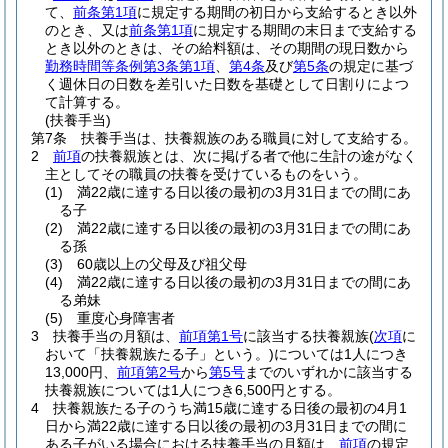
て、
前条第1項
に規定する期間の初日から支給するとき以外
のとき、又は
前条第1項
に規定する期間の末日まで支給する
とき以外のときは、その給料額は、その期間の現日数から
勤務時間等条例第3条第1項
、
第4条
及び
第5条
の規定に基づ
く週休日の日数を差引いた日数を基礎として日割りによつ
て計算する。
(扶養手当)
第7条
扶養手当は、扶養親族のある職員に対して支給する。
2
前項
の扶養親族とは、次に掲げる者で他に生計の途がなく
主としてその職員の扶養を受けているものをいう。
(1)
満22歳に達する日以後の最初の3月31日までの間にあ
る子
(2)
満22歳に達する日以後の最初の3月31日までの間にあ
る孫
(3)
60歳以上の父母及び祖父母
(4)
満22歳に達する日以後の最初の3月31日までの間にあ
る弟妹
(5)
重度心身障害者
3
扶養手当の月額は、
前項第1号
に該当する扶養親族
(
次項
に
おいて「扶養親族たる子」という。)
については1人につき
13,000円、
前項第2号
から
第5号
までのいずれかに該当する
扶養親族については1人につき6,500円とする。
4
扶養親族たる子のうち満15歳に達する日後の最初の4月1
日から満22歳に達する日以後の最初の3月31日までの間に
ある子がいる場合における扶養手当の月額は、
前項
の規定