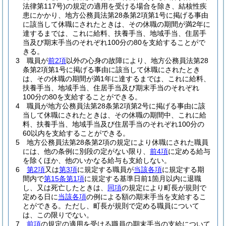
法律第117号)
の規定の適用を受ける場合を除き、結核性疾
患にかかり、地方公務員法第28条第2項第1号に掲げる事由
に該当して休職にされたときは、その休職の期間が満2年に
達するまでは、これに給料、扶養手当、地域手当、住居手
当及び期末手当のそれぞれ100分の80を支給することがで
きる。
3
職員が
前2項
以外の心身の故障により、地方公務員法第28
条第2項第1号に掲げる事由に該当して休職にされたとき
は、その休職の期間が満1年に達するまでは、これに給料、
扶養手当、地域手当、住居手当及び期末手当のそれぞれ
100分の80を支給することができる。
4
職員が地方公務員法第28条第2項第2号に掲げる事由に該
当して休職にされたときは、その休職の期間中、これに給
料、扶養手当、地域手当及び住居手当のそれぞれ100分の
60以内を支給することができる。
5
地方公務員法第28条第2項の規定により休職にされた職員
には、他の条例に別段の定がない限り、
前4項
に定める給与
を除くほか、他のいかなる給与も支給しない。
6
第2項
又は
第3項
に規定する職員が
当該各項
に規定する期
間内で
第15条第1項
に規定する基準日前1箇月以内に退職
し、又は死亡したときは、
同項
の規定により町長が規則で
定める日に
当該各項
の例による額の期末手当を支給するこ
とができる。
ただし、町長が規則で定める職員について
は、この限りでない。
7
前項
の規定の適用を受ける職員の期末手当の支給について