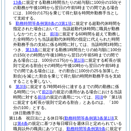
13条
に規定する勤務1時間当たりの給与額に100分の150
(そ
の勤務が午後10時から翌日の午前5時までの間である場合
には、100分の175)
を乗じて得た額を時間外勤務手当とし
て支給する。
5
勤務時間等条例第8条の3第1項
に規定する超勤代休時間を
指定された場合において、当該超勤代休時間に職員が勤務
しなかつたときは、
前項
に規定する60時間を超えて勤務し
た全時間のうち当該超勤代休時間の指定に代えられた時間
外勤務手当の支給に係る時間に対しては、当該時間1時間に
つき、
第13条
に規定する勤務1時間当たりの給与額に100分
の150
(その時間が午後10時から翌日の午前5時までの間で
ある場合には、100分の175)
から
第1項
に規定する町長が規
則で定める割合
(その時間が午後10時から翌日の午前5時ま
での間である場合には、その割合に100分の25を加算した
割合)
を減じた割合を乗じて得た額の時間外勤務手当を支給
することを要しない。
6
第3項
に規定する7時間45分に達するまでの間の勤務に係
る時間について
前2項
の規定の適用がある場合における当該
時間に対する
前項
の規定の適用については、
同項
中「第1項
に規定する町長が規則で定める割合」とあるのは、「100
分の100」とする。
(休日勤務手当)
第11条
祝日法による休日等
(
勤務時間等条例第3条第1項
又
は
第4条
の規定に基づき毎日曜日を週休日と定められている
職員以外の職員にあつては、
勤務時間等条例第9条
に規定す