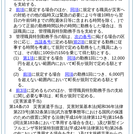
を支給する。
2
前項
に規定する場合のほか、
同項
に規定する職員が災害へ
の対処その他の臨時又は緊急の必要により午後10時から翌
日の午前5時までの間
(週休日等に含まれる時間を除く。)
で
あつて正規の勤務時間以外の時間に勤務をした場合は、当
該職員には、管理職員特別勤務手当を支給する。
3
管理職員特別勤務手当の額は、
次の各号
に掲げる場合の区
分に応じ、
当該各号
に定める額
(
前2項
に規定する勤務に従
事する時間を考慮して規則で定める勤務をした職員にあっ
ては、その額に100分の150を乗じて得た額)
とする。
(1)
第1項
に規定する場合
同項
の勤務1回につき、12,000
円を超えない範囲内において町長が規則で定める額とす
る。
(2)
前項
に規定する場合
同項
の勤務1回につき、6,000円
を超えない範囲内において町長が規則で定める額とす
る。
4
前3項
に定めるもののほか、管理職員特別勤務手当の支給
に関し必要な事項は、町長が規則で定める。
(災害派遣手当)
第14条の3
災害派遣手当は、災害対策基本法
(昭和36年法律
第223号)
第32条第1項
(武力攻撃事態等における国民の保護
のための措置に関する法律
(平成16年法律第112号)
第154条
(同法第183条において準用する場合を含む。)
及び新型イン
フルエンザ等対策特別措置法
(平成24年法律第31号)
第26条
の8において準用する場合を含む。)
及び大規模災害からの