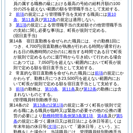
員の属する職務の級における最高の号給の給料月額の100
分の25を超えない範囲の額を管理職手当として支給する。
2
前項
の規定により管理職手当を支給する職員には
第10
条
、
第11条
及び
第12条
の規定は適用しない。
3
第1項
の規定による管理職手当の支給額その他管理職手当
の支給に関し必要な事項は、町長が規則で定める。
(宿日直手当)
第14条
宿日直勤務を命ぜられた職員には、その勤務1回に
つき、4,700円
(宿直勤務が執務が行われる時間が通常行わ
れる日の執務時間の2分の1に相当する時間である日で町長
が規則で定めるものに退庁時から引き続いて行われる場合
にあつては、7,050円)
を超えない範囲内において町長が規
則で定める額を宿日直手当として支給する。
2
常直的な宿日直勤務を命ぜられた職員には
前項
の規定にか
かわらず、勤務1月につき23,500円を超えない範囲内にお
いて町長が規則で定める額を宿日直手当として支給する。
3
前項
の勤務は、
第10条
、
第11条
及び
第12条
の勤務には含
まれないものとする。
(管理職員特別勤務手当)
第14条の2
第13条の2第1項
の規定に基づく町長が規則で定
める職にある職員が臨時又は緊急の必要その他の公務の運
営の必要により
勤務時間等条例第3条第1項
、
第4条
及び
第5
条
の規定に基づく週休日又は祝日法による休日等若しくは
年末年始の休日等
(
次項
において「週休日等」という。)
に
勤務をした場合は、当該職員には、管理職員特別勤務手当