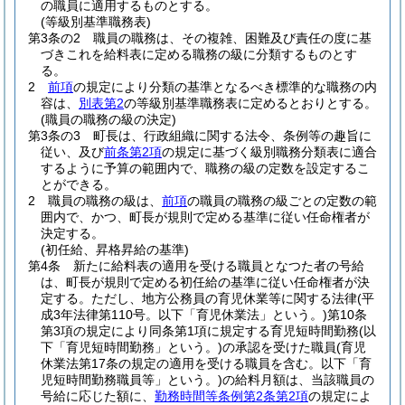
の職員に適用するものとする。
(等級別基準職務表)
第3条の2
職員の職務は、その複雑、困難及び責任の度に基
づきこれを給料表に定める職務の級に分類するものとす
る。
2
前項
の規定により分類の基準となるべき標準的な職務の内
容は、
別表第2
の等級別基準職務表に定めるとおりとする。
(職員の職務の級の決定)
第3条の3
町長は、行政組織に関する法令、条例等の趣旨に
従い、及び
前条第2項
の規定に基づく級別職務分類表に適合
するように予算の範囲内で、職務の級の定数を設定するこ
とができる。
2
職員の職務の級は、
前項
の職員の職務の級ごとの定数の範
囲内で、かつ、町長が規則で定める基準に従い任命権者が
決定する。
(初任給、昇格昇給の基準)
第4条
新たに給料表の適用を受ける職員となつた者の号給
は、町長が規則で定める初任給の基準に従い任命権者が決
定する。
ただし、地方公務員の育児休業等に関する法律
(平
成3年法律第110号。以下「育児休業法」という。)
第10条
第3項の規定により同条第1項に規定する育児短時間勤務
(以
下「育児短時間勤務」という。)
の承認を受けた職員
(育児
休業法第17条の規定の適用を受ける職員を含む。以下「育
児短時間勤務職員等」という。)
の給料月額は、当該職員の
号給に応じた額に、
勤務時間等条例第2条第2項
の規定によ