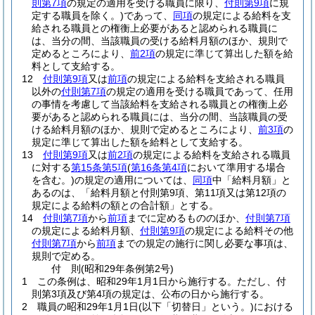
則第7項
の規定の適用を受ける職員に限り、
付則第9項
に規
定する職員を除く。)
であって、
同項
の規定による給料を支
給される職員との権衡上必要があると認められる職員に
は、当分の間、当該職員の受ける給料月額のほか、規則で
定めるところにより、
前2項
の規定に準じて算出した額を給
料として支給する。
12
付則第9項
又は
前項
の規定による給料を支給される職員
以外の
付則第7項
の規定の適用を受ける職員であって、任用
の事情を考慮して当該給料を支給される職員との権衡上必
要があると認められる職員には、当分の間、当該職員の受
ける給料月額のほか、規則で定めるところにより、
前3項
の
規定に準じて算出した額を給料として支給する。
13
付則第9項
又は
前2項
の規定による給料を支給される職員
に対する
第15条第5項
(
第16条第4項
において準用する場合
を含む。)
の規定の適用については、
同項
中「給料月額」と
あるのは、「給料月額と付則第9項、第11項又は第12項の
規定による給料の額との合計額」とする。
14
付則第7項
から
前項
までに定めるもののほか、
付則第7項
の規定による給料月額、
付則第9項
の規定による給料その他
付則第7項
から
前項
までの規定の施行に関し必要な事項は、
規則で定める。
付
則
(昭和29年
条例第2号)
1
この条例は、昭和29年1月1日から施行する。
ただし、付
則第3項及び第4項の規定は、公布の日から施行する。
2
職員の昭和29年1月1日
(以下「切替日」という。)
における