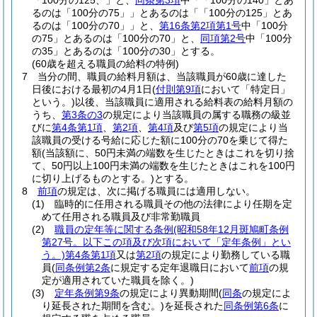
「100分の125、」と、
同条第3項
中「「100分の140」とあ
るのは「100分の75」」とあるのは「「100分の125」とあ
るのは「100分の70」」と、
第16条第2項第1号
中「100分
の75」とあるのは「100分の70」と、
同項第2号
中「100分
の35」とあるのは「100分の30」とする。
(60歳を超える職員の給料の特例)
7
当分の間、職員の給料月額は、当該職員が60歳に達した
日後における最初の4月1日
(
付則第9項
において「特定日」
という。)
以後、当該職員に適用される給料表の給料月額の
うち、
第3条の3
の規定により当該職員の属する職務の級並
びに
第4条第1項
、
第2項
、
第4項
及び
第5項
の規定により当
該職員の受ける号給に応じた額に100分の70を乗じて得た
額
(当該額に、50円未満の端数を生じたときはこれを切り捨
て、50円以上100円未満の端数を生じたときはこれを100円
に切り上げるものとする。)
とする。
8
前項
の規定は、次に掲げる職員には適用しない。
(1)
臨時的に任用される職員その他の法律により任期を定
めて任用される職員及び非常勤職員
(2)
職員の定年等に関する条例
(昭和58年12月斑鳩町条例
第27号。以下この項及び次項において「定年条例」とい
う。)
第4条第1項
又は
第2項
の規定により勤務している職
員
(
同条例第2条
に規定する定年退職日において
前項
の規
定が適用されていた職員を除く。)
(3)
定年条例第9条
の規定により異動期間
(
同条
の規定によ
り延長された期間を含む。)
を延長された
同条例第6条
に