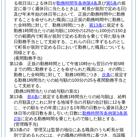
る祝日法による休日が
勤務時間等条例第4条
及び
第5条
の規
定に基づく週休日に当たるときは、町長が規則で定める日)
及び年末年始の休日等において、正規の勤務時間中に勤務
することを命ぜられた職員には正規の勤務時間中に勤務し
た全時間に対して、勤務1時間につき、
第13条
に規定する
勤務1時間当たりの給与額に100分の125から100分の150ま
での範囲内で町長が規則で定める割合を乗じて得た額を休
日勤務手当として支給する。
これらの日に準ずるものとし
て町長が規則で定める日において勤務した職員についても
同様とする。
(夜間勤務手当)
第12条
正規の勤務時間として午後10時から翌日の午前5時
までの間に勤務することを命ぜられた職員には、その間に
勤務した全時間に対して、勤務1時間につき、
次条
に規定す
る勤務1時間当たりの給与額の100分の25を夜間勤務手当と
して支給する。
(勤務1時間当たりの給与額の算出)
第13条
前4条
に規定する勤務1時間当たりの給与額は、給料
の月額及びこれに対する地域手当の月額の合計額に12を乗
じ、その額をその年度における1年間の日数から週休日及び
休日等の現日数を差し引いた日数に
勤務時間等条例第3条第
2項
に定める勤務時間を乗じたもので除した額とする。
(管理職手当)
第13条の2
管理又は監督の地位にある職員のうち町長が規
則で定めるものには、その職務の特殊性に基づき、当該職