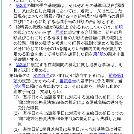
71.25」とする。
4
第2項
の期末手当基礎額は、それぞれその基準日現在
(退職
し、又は死亡した職員にあつては、退職し、又は死亡した
日現在)
において職員が受けるべき給料及び扶養手当の月額
並びにこれらに対する地域手当の月額の合計額とする。
5
給料表の職務の級が3級以上であるものについては、
前項
の規定にかかわらず、
同項
に規定する合計額に、給料の月
額及びこれに対する地域手当の月額の合計額に職の職制上
の段階、職務の級等を考慮して町長が規則で定める職員の
区分に応じて100分の15を超えない範囲内で町長が規則で
定める割合を乗じて得た額を加算した額を
第2項
の期末手当
基礎額とする。
6
第2項
に規定する在職期間の算定に関し必要な事項は、町
長が規則で定める。
第15条の2
次の各号
のいずれかに該当する者には、
前条第1
項
の規定にかかわらず、
当該各号
の基準日に係る期末手当
(
第4号
に掲げる者にあつては、その支給を一時差し止めた
期末手当)
は、支給しない。
(1)
基準日から当該基準日に対応する支給日の前日までの
間に地方公務員法第29条の規定による懲戒免職の処分を
受けた職員
(2)
基準日から当該基準日に対応する支給日の前日までの
間に地方公務員法第28条第4項の規定により失職した職
員
(3)
基準日前1箇月以内又は基準日から当該基準日に対応