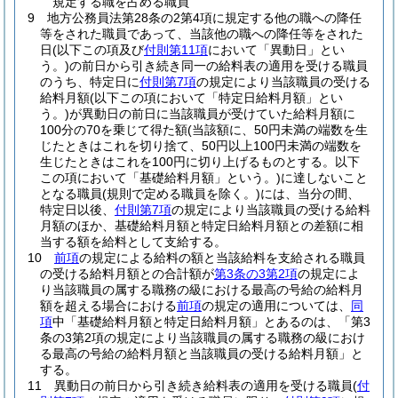
規定する職を占める職員
9
地方公務員法第28条の2第4項に規定する他の職への降任
等をされた職員であって、当該他の職への降任等をされた
日
(以下この項及び
付則第11項
において「異動日」とい
う。)
の前日から引き続き同一の給料表の適用を受ける職員
のうち、特定日に
付則第7項
の規定により当該職員の受ける
給料月額
(以下この項において「特定日給料月額」とい
う。)
が異動日の前日に当該職員が受けていた給料月額に
100分の70を乗じて得た額
(当該額に、50円未満の端数を生
じたときはこれを切り捨て、50円以上100円未満の端数を
生じたときはこれを100円に切り上げるものとする。以下
この項において「基礎給料月額」という。)
に達しないこと
となる職員
(規則で定める職員を除く。)
には、当分の間、
特定日以後、
付則第7項
の規定により当該職員の受ける給料
月額のほか、基礎給料月額と特定日給料月額との差額に相
当する額を給料として支給する。
10
前項
の規定による給料の額と当該給料を支給される職員
の受ける給料月額との合計額が
第3条の3第2項
の規定によ
り当該職員の属する職務の級における最高の号給の給料月
額を超える場合における
前項
の規定の適用については、
同
項
中「基礎給料月額と特定日給料月額」とあるのは、「第3
条の3第2項の規定により当該職員の属する職務の級におけ
る最高の号給の給料月額と当該職員の受ける給料月額」と
する。
11
異動日の前日から引き続き給料表の適用を受ける職員
(
付