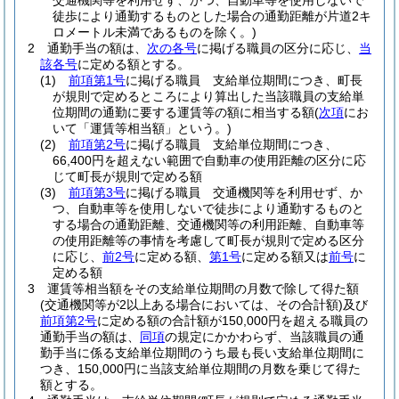
交通機関等を利用せず、かつ、自動車等を使用しないで
徒歩により通勤するものとした場合の通勤距離が片道2キ
ロメートル未満であるものを除く。)
2
通勤手当の額は、
次の各号
に掲げる職員の区分に応じ、
当
該各号
に定める額とする。
(1)
前項第1号
に掲げる職員 支給単位期間につき、町長
が規則で定めるところにより算出した当該職員の支給単
位期間の通勤に要する運賃等の額に相当する額
(
次項
にお
いて「運賃等相当額」という。)
(2)
前項第2号
に掲げる職員 支給単位期間につき、
66,400円を超えない範囲で自動車の使用距離の区分に応
じて町長が規則で定める額
(3)
前項第3号
に掲げる職員 交通機関等を利用せず、か
つ、自動車等を使用しないで徒歩により通勤するものと
する場合の通勤距離、交通機関等の利用距離、自動車等
の使用距離等の事情を考慮して町長が規則で定める区分
に応じ、
前2号
に定める額、
第1号
に定める額又は
前号
に
定める額
3
運賃等相当額をその支給単位期間の月数で除して得た額
(交通機関等が2以上ある場合においては、その合計額)
及び
前項第2号
に定める額の合計額が150,000円を超える職員の
通勤手当の額は、
同項
の規定にかかわらず、当該職員の通
勤手当に係る支給単位期間のうち最も長い支給単位期間に
つき、150,000円に当該支給単位期間の月数を乗じて得た
額とする。