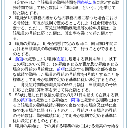
り定められた当該職員の勤務時間を
同条第1項
に規定する勤
務時間で除して得た数
(以下「算出率」という。)
を乗じて
得た額とする。
2
職員が1の職務の級から他の職務の級に移つた場合におけ
る号給は、町長が規則で定めるところにより任命権者が決
定する。
ただし、育児短時間勤務職員等の給料月額は、当
該職員の号給に応じた額に、算出率を乗じて得た額とす
る。
3
職員の昇給は、町長が規則で定める日に、同日前1年間に
おける当該職員の勤務成績に応じて、行うことができるも
のとする。
4
前項
の規定により職員
(
次項
に規定する職員を除く。以下
この項において同じ。)
を昇給させるか否か及び昇給させる
場合の昇給の号給数は、
前項
に規定する期間の全部を良好
な成績で勤務した職員の昇給の号給数を4号給とすることを
標準として町長が規則で定める基準に従い決定するものと
し、育児短時間勤務職員等の給料月額は、当該職員の号給
に応じた額に算出率を乗じて得た額とする。
5
55歳に達した日以後の最初の3月31日を超えて在職する職
員の
第3項
の規定による昇給は、
同項
に規定する期間におけ
る当該職員の勤務成績が極めて良好である場合又は特に良
好である場合に限り行うものとし、昇給させる場合の昇給
の号給数は、勤務成績に応じて町長が規則で定める基準に
従い決定するものとする。
6
職員の昇給は、その属する職務の級における最高の号給を