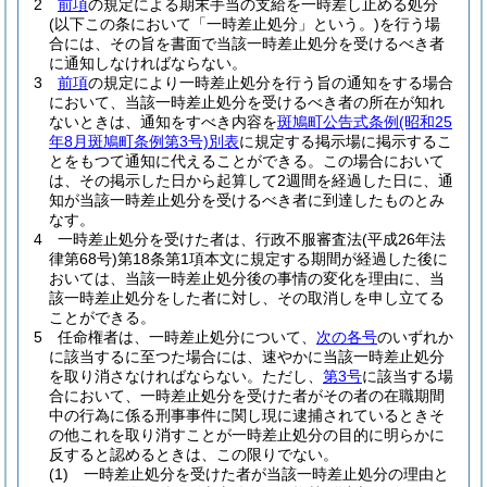
2
前項
の規定による期末手当の支給を一時差し止める処分
(以下この条において「一時差止処分」という。)
を行う場
合には、その旨を書面で当該一時差止処分を受けるべき者
に通知しなければならない。
3
前項
の規定により一時差止処分を行う旨の通知をする場合
において、当該一時差止処分を受けるべき者の所在が知れ
ないときは、通知をすべき内容を
斑鳩町公告式条例
(昭和25
年8月斑鳩町条例第3号)
別表
に規定する掲示場に掲示するこ
とをもつて通知に代えることができる。
この場合において
は、その掲示した日から起算して2週間を経過した日に、通
知が当該一時差止処分を受けるべき者に到達したものとみ
なす。
4
一時差止処分を受けた者は、行政不服審査法
(平成26年法
律第68号)
第18条第1項本文に規定する期間が経過した後に
おいては、当該一時差止処分後の事情の変化を理由に、当
該一時差止処分をした者に対し、その取消しを申し立てる
ことができる。
5
任命権者は、一時差止処分について、
次の各号
のいずれか
に該当するに至つた場合には、速やかに当該一時差止処分
を取り消さなければならない。
ただし、
第3号
に該当する場
合において、一時差止処分を受けた者がその者の在職期間
中の行為に係る刑事事件に関し現に逮捕されているときそ
の他これを取り消すことが一時差止処分の目的に明らかに
反すると認めるときは、この限りでない。
(1)
一時差止処分を受けた者が当該一時差止処分の理由と