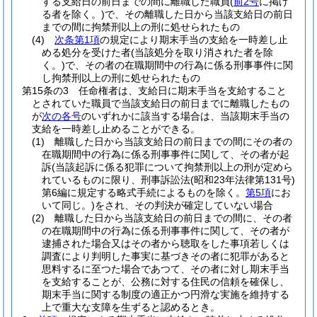
する支給日の前日までの間に離職した職員
(
前2号
に掲げ
る者を除く。)
で、その離職した日から当該支給日の前日
までの間に拘禁刑以上の刑に処せられたもの
(4)
次条第1項
の規定により期末手当の支給を一時差し止
める処分を受けた者
(当該処分を取り消された者を除
く。)
で、その者の在職期間中の行為に係る刑事事件に関
し拘禁刑以上の刑に処せられたもの
第15条の3
任命権者は、支給日に期末手当を支給すること
とされていた職員で当該支給日の前日までに離職したもの
が
次の各号
のいずれかに該当する場合は、当該期末手当の
支給を一時差し止めることができる。
(1)
離職した日から当該支給日の前日までの間にその者の
在職期間中の行為に係る刑事事件に関して、その者が起
訴
(当該起訴に係る犯罪について拘禁刑以上の刑が定めら
れているものに限り、刑事訴訟法
(昭和23年法律第131号)
第6編に規定する略式手続によるものを除く。
第5項
にお
いて同じ。)
をされ、その判決が確定していない場合
(2)
離職した日から当該支給日の前日までの間に、その者
の在職期間中の行為に係る刑事事件に関して、その者が
逮捕された場合又はその者から聴取をした事項若しくは
調査により判明した事実に基づきその者に犯罪があると
思料するに至つた場合であつて、その者に対し期末手当
を支給することが、公務に対する住民の信頼を確保し、
期末手当に関する制度の適正かつ円滑な実施を維持する
上で重大な支障を生ずると認めるとき。