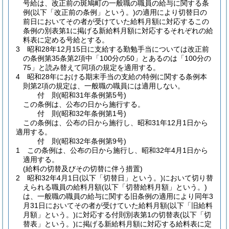
号給は、改正前の斑鳩町の一般職の職員の給与に関する条
例
(以下「改正前の条例」という。)
の適用により切替日の
前日においてその者が受けていた給料月額に対応するこの
条例の別表第1に掲げる新給料月額に対応するそれぞれの給
料表に定める号給とする。
3
昭和28年12月15日に支給する勤勉手当については改正前
の条例第35条第2項中「100分の50」とあるのは「100分の
75」と読み替えて同項の規定を適用する。
4
昭和28年における期末手当の支給の特例に関する条例本
則第2項の規定は、一般職の職員には適用しない。
付
則
(昭和31年
条例第5号)
この条例は、公布の日から施行する。
付
則
(昭和32年
条例第1号)
この条例は、公布の日から施行し、昭和31年12月1日から
適用する。
付
則
(昭和32年
条例第9号)
1
この条例は、公布の日から施行し、昭和32年4月1日から
適用する。
(給料の切替及びその切替に伴う措置)
2
昭和32年4月1日
(以下「切替日」という。)
において切り替
えられる職員の給料月額
(以下「切替給料月額」という。)
は、一般職の職員の給与に関する旧条例の適用により同年3
月31日においてその者が受けていた給料月額
(以下「旧給料
月額」という。)
に対応する付則別表第1の切替表
(以下「切
替表」という。)
に掲げる新給料月額に対応する給料表に定