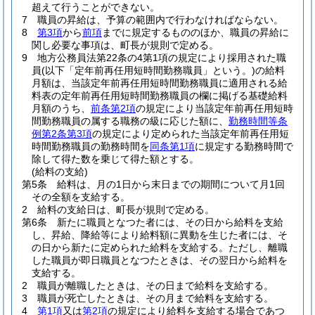
超えて行うことができない。
7
職員の昇給は、予算の範囲内で行わなければならない。
8
第3項
から
前項
までに規定するもののほか、職員の昇給に
関し必要な事項は、町長が規則で定める。
9
地方公務員法第22条の4第1項の規定により採用された職
員
(以下「定年前再任用短時間勤務職員」という。)
の給料
月額は、当該定年前再任用短時間勤務職員に適用される給
料表の定年前再任用短時間勤務職員の欄に掲げる基礎給料
月額のうち、
前条第2項
の規定により当該定年前再任用短時
間勤務職員の属する職務の級に応じた額に、
勤務時間等条
例第2条第3項
の規定により定められた当該定年前再任用短
時間勤務職員の勤務時間を
同条第1項
に規定する勤務時間で
除して得た数を乗じて得た額とする。
(給料の支給)
第5条
給料は、月の1日から末日までの期間について月1回
その全額を支給する。
2
給料の支給日は、町長が規則で定める。
第6条
新たに職員となつた者には、その日から給料を支給
し、昇給、降給等により給料額に異動を生じた者には、そ
の日から新たに定められた給料を支給する。
ただし、離職
した職員が即日職員となつたときは、その翌日から給料を
支給する。
2
職員が離職したときは、その日まで給料を支給する。
3
職員が死亡したときは、その月まで給料を支給する。
4
第1項
又は
第2項
の規定により給料を支給する場合であつ