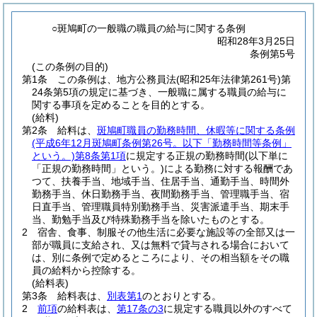
○斑鳩町の一般職の職員の給与に関する条例
昭和28年3月25日
条例第5号
(この条例の目的)
第1条
この条例は、地方公務員法
(昭和25年法律第261号)
第
24条第5項の規定に基づき、一般職に属する職員の給与に
関する事項を定めることを目的とする。
(給料)
第2条
給料は、
斑鳩町職員の勤務時間、休暇等に関する条例
(平成6年12月斑鳩町条例第26号。以下「勤務時間等条例」
という。)
第8条第1項
に規定する正規の勤務時間
(以下単に
「正規の勤務時間」という。)
による勤務に対する報酬であ
つて、扶養手当、地域手当、住居手当、通勤手当、時間外
勤務手当、休日勤務手当、夜間勤務手当、管理職手当、宿
日直手当、管理職員特別勤務手当、災害派遣手当、期末手
当、勤勉手当及び特殊勤務手当を除いたものとする。
2
宿舎、食事、制服その他生活に必要な施設等の全部又は一
部が職員に支給され、又は無料で貸与される場合において
は、別に条例で定めるところにより、その相当額をその職
員の給料から控除する。
(給料表)
第3条
給料表は、
別表第1
のとおりとする。
2
前項
の給料表は、
第17条の3
に規定する職員以外のすべて