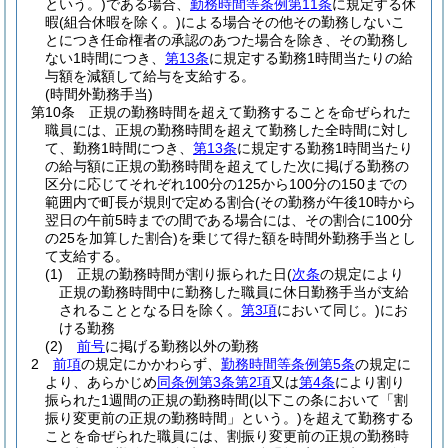
という。)
である場合、
勤務時間等条例第11条
に規定する休
暇
(組合休暇を除く。)
による場合その他その勤務しないこ
とにつき任命権者の承認のあつた場合を除き、その勤務し
ない1時間につき、
第13条
に規定する勤務1時間当たりの給
与額を減額して給与を支給する。
(時間外勤務手当)
第10条
正規の勤務時間を超えて勤務することを命ぜられた
職員には、正規の勤務時間を超えて勤務した全時間に対し
て、勤務1時間につき、
第13条
に規定する勤務1時間当たり
の給与額に正規の勤務時間を超えてした次に掲げる勤務の
区分に応じてそれぞれ100分の125から100分の150までの
範囲内で町長が規則で定める割合
(その勤務が午後10時から
翌日の午前5時までの間である場合には、その割合に100分
の25を加算した割合)
を乗じて得た額を時間外勤務手当とし
て支給する。
(1)
正規の勤務時間が割り振られた日
(
次条
の規定により
正規の勤務時間中に勤務した職員に休日勤務手当が支給
されることとなる日を除く。
第3項
において同じ。)
にお
ける勤務
(2)
前号
に掲げる勤務以外の勤務
2
前項
の規定にかかわらず、
勤務時間等条例第5条
の規定に
より、あらかじめ
同条例第3条第2項
又は
第4条
により割り
振られた1週間の正規の勤務時間
(以下この条において「割
振り変更前の正規の勤務時間」という。)
を超えて勤務する
ことを命ぜられた職員には、割振り変更前の正規の勤務時