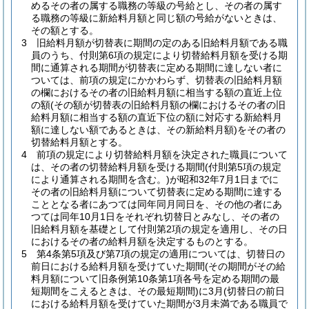
めるその者の属する職務の等級の号給とし、その者の属す
る職務の等級に新給料月額と同じ額の号給がないときは、
その額とする。
3
旧給料月額が切替表に期間の定のある旧給料月額である職
員のうち、付則第6項の規定により切替給料月額を受ける期
間に通算される期間が切替表に定める期間に達しない者に
ついては、前項の規定にかかわらず、切替表の旧給料月額
の欄におけるその者の旧給料月額に相当する額の直近上位
の額
(その額が切替表の旧給料月額の欄におけるその者の旧
給料月額に相当する額の直近下位の額に対応する新給料月
額に達しない額であるときは、その新給料月額)
をその者の
切替給料月額とする。
4
前項の規定により切替給料月額を決定された職員について
は、その者の切替給料月額を受ける期間
(付則第5項の規定
により通算される期間を含む。)
が昭和32年7月1日までに
その者の旧給料月額について切替表に定める期間に達する
こととなる者にあつては同年同月同日を、その他の者にあ
つては同年10月1日をそれぞれ切替日とみなし、その者の
旧給料月額を基礎として付則第2項の規定を適用し、その日
におけるその者の給料月額を決定するものとする。
5
第4条第5項及び第7項の規定の適用については、切替日の
前日における給料月額を受けていた期間
(その期間がその給
料月額について旧条例第10条第1項各号を定める期間の最
短期間をこえるときは、その最短期間)
に3月
(切替日の前日
における給料月額を受けていた期間が3月未満である職員で