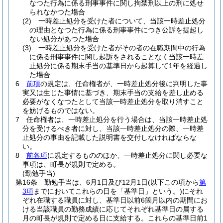
なつた行為に係る刑事事件に関し拘禁刑以上の刑に処せ
られなかつた場合
(2)
一時差止処分を受けた者について、当該一時差止処分
の理由となつた行為に係る刑事事件につき公訴を提起し
ない処分があつた場合
(3)
一時差止処分を受けた者がその者の在職期間中の行為
に係る刑事事件に関し起訴をされることなく当該一時差
止処分に係る期末手当の基準日から起算して1年を経過し
た場合
6
前項
の規定は、任命権者が、一時差止処分後に判明した事
実又は生じた事情に基づき、期末手当の支給を差し止める
必要がなくなつたとして当該一時差止処分を取り消すこと
を妨げるものではない。
7
任命権者は、一時差止処分を行う場合は、当該一時差止処
分を受けるべき者に対し、当該一時差止処分の際、一時差
止処分の事由を記載した説明書を交付しなければならな
い。
8
前各項
に規定するもののほか、一時差止処分に関し必要な
事項は、町長が規則で定める。
(勤勉手当)
第16条
勤勉手当は、6月1日及び12月1日
(以下この項から
第
3項
までにおいてこれらの日を「基準日」という。)
にそれ
ぞれ在職する職員に対し、基準日以前6箇月以内の期間にお
ける当該職員の勤務成績に応じてそれぞれ基準日の属する
月の町長が規則で定める日に支給する。
これらの基準日前1