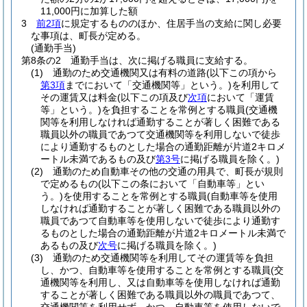
11,000円に加算した額
3
前2項
に規定するもののほか、住居手当の支給に関し必要
な事項は、町長が定める。
(通勤手当)
第8条の2
通勤手当は、次に掲げる職員に支給する。
(1)
通勤のため交通機関又は有料の道路
(以下この項から
第3項
までにおいて「交通機関等」という。)
を利用して
その運賃又は料金
(以下この項及び
次項
において「運賃
等」という。)
を負担することを常例とする職員
(交通機
関等を利用しなければ通勤することが著しく困難である
職員以外の職員であつて交通機関等を利用しないで徒歩
により通勤するものとした場合の通勤距離が片道2キロメ
ートル未満であるもの及び
第3号
に掲げる職員を除く。)
(2)
通勤のため自動車その他の交通の用具で、町長が規則
で定めるもの
(以下この条において「自動車等」とい
う。)
を使用することを常例とする職員
(自動車等を使用
しなければ通勤することが著しく困難である職員以外の
職員であつて自動車等を使用しないで徒歩により通勤す
るものとした場合の通勤距離が片道2キロメートル未満で
あるもの及び
次号
に掲げる職員を除く。)
(3)
通勤のため交通機関等を利用してその運賃等を負担
し、かつ、自動車等を使用することを常例とする職員
(交
通機関等を利用し、又は自動車等を使用しなければ通勤
することが著しく困難である職員以外の職員であつて、