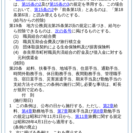
は、
第15条の2
及び
第15条の3
の規定を準用する。
この場合
において、
第15条の2
中「前条第1項」とあるのは、「第18
条第6項」と読み替えるものとする。
(給与からの控除)
第19条
地方公務員法第25条第2項の規定に基づき、給与か
ら控除できるものは、
次の各号
に掲げるものとする。
(1)
職員組合の組合費
(2)
職員互助会会費及び旅行積立金
(3)
団体取扱契約による生命保険料及び損害保険料
(4)
奈良県市町村職員共済組合の貯金及び借入金に対する
元利償還金
(雑則)
第20条
給料、扶養手当、地域手当、住居手当、通勤手当、
時間外勤務手当、休日勤務手当、夜間勤務手当、管理職手
当、宿日直手当、災害派遣手当、期末手当及び勤勉手当の
支給方法その他この条例の施行に関し必要な事項は、町長
が規則で定める。
付
則
(施行期日)
1
この条例は、公布の日から施行する。
ただし、
第2章
給
料、
第4章
勤務地手当、
第7章
期末手当及び
第8章
勤勉手当
の規定は昭和27年11月1日から、
第11章
旅費に関する規定
は昭和28年4月1日から適用する。
(条例の廃止)
2
次に掲げる条例は、これを廃止する。