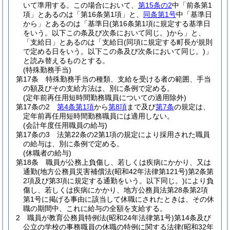
いて準用する。
この場合において、
第15条の2
中「前条第1
項」とあるのは「第16条第1項」と、
同条第1号
中「基準日
から」とあるのは「基準日
(第16条第1項に規定する基準日
をいう。以下この条及び次条において同じ。)
から」と、
「支給日」とあるのは「支給日
(同項に規定する町長が規則
で定める日をいう。以下この条及び次条において同じ。)
」
と読み替えるものとする。
(特殊勤務手当)
第17条
特殊勤務手当の種類、支給を受ける者の範囲、手当
の額及びその支給方法は、別に条例で定める。
(定年前再任用短時間勤務職員についての適用除外)
第17条の2
第4条第1項
から
第8項
まで及び
第7条
の規定は、
定年前再任用短時間勤務職員には適用しない。
(会計年度任用職員の給与)
第17条の3
法第22条の2第1項の規定により採用された職員
の給与は、別に条例で定める。
(休職者の給与)
第18条
職員が公務上負傷し、若しくは疾病にかかり、又は
通勤
(地方公務員災害補償法
(昭和42年法律第121号)
第2条第
2項及び第3項に規定する通勤をいう。以下同じ。)
により負
傷し、若しくは疾病にかかり、地方公務員法第28条第2項
第1号に掲げる事由に該当して休職にされたときは、その休
職の期間中、これに給与の全額を支給する。
2
職員が教育公務員特例法
(昭和24年法律第1号)
第14条及び
公立の学校の事務職員の休職の特例に関する法律
(昭和32年