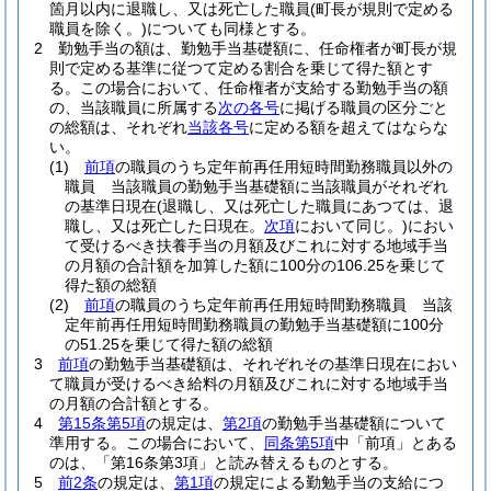
箇月以内に退職し、又は死亡した職員
(町長が規則で定める
職員を除く。)
についても同様とする。
2
勤勉手当の額は、勤勉手当基礎額に、任命権者が町長が規
則で定める基準に従つて定める割合を乗じて得た額とす
る。
この場合において、任命権者が支給する勤勉手当の額
の、当該職員に所属する
次の各号
に掲げる職員の区分ごと
の総額は、それぞれ
当該各号
に定める額を超えてはならな
い。
(1)
前項
の職員のうち定年前再任用短時間勤務職員以外の
職員 当該職員の勤勉手当基礎額に当該職員がそれぞれ
の基準日現在
(退職し、又は死亡した職員にあつては、退
職し、又は死亡した日現在。
次項
において同じ。)
におい
て受けるべき扶養手当の月額及びこれに対する地域手当
の月額の合計額を加算した額に100分の106.25を乗じて
得た額の総額
(2)
前項
の職員のうち定年前再任用短時間勤務職員 当該
定年前再任用短時間勤務職員の勤勉手当基礎額に100分
の51.25を乗じて得た額の総額
3
前項
の勤勉手当基礎額は、それぞれその基準日現在におい
て職員が受けるべき給料の月額及びこれに対する地域手当
の月額の合計額とする。
4
第15条第5項
の規定は、
第2項
の勤勉手当基礎額について
準用する。
この場合において、
同条第5項
中「前項」とある
のは、「第16条第3項」と読み替えるものとする。
5
前2条
の規定は、
第1項
の規定による勤勉手当の支給につ