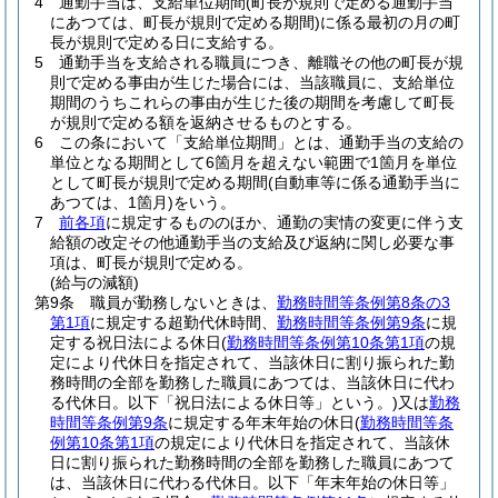
4
通勤手当は、支給単位期間
(町長が規則で定める通勤手当
にあつては、町長が規則で定める期間)
に係る最初の月の町
長が規則で定める日に支給する。
5
通勤手当を支給される職員につき、離職その他の町長が規
則で定める事由が生じた場合には、当該職員に、支給単位
期間のうちこれらの事由が生じた後の期間を考慮して町長
が規則で定める額を返納させるものとする。
6
この条において「支給単位期間」とは、通勤手当の支給の
単位となる期間として6箇月を超えない範囲で1箇月を単位
として町長が規則で定める期間
(自動車等に係る通勤手当に
あつては、1箇月)
をいう。
7
前各項
に規定するもののほか、通勤の実情の変更に伴う支
給額の改定その他通勤手当の支給及び返納に関し必要な事
項は、町長が規則で定める。
(給与の減額)
第9条
職員が勤務しないときは、
勤務時間等条例第8条の3
第1項
に規定する超勤代休時間、
勤務時間等条例第9条
に規
定する祝日法による休日
(
勤務時間等条例第10条第1項
の規
定により代休日を指定されて、当該休日に割り振られた勤
務時間の全部を勤務した職員にあつては、当該休日に代わ
る代休日。以下「祝日法による休日等」という。)
又は
勤務
時間等条例第9条
に規定する年末年始の休日
(
勤務時間等条
例第10条第1項
の規定により代休日を指定されて、当該休
日に割り振られた勤務時間の全部を勤務した職員にあつて
は、当該休日に代わる代休日。以下「年末年始の休日等」