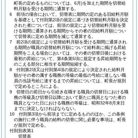
町長の定めるものについては、6月)
を加えた期間を切替給
料月額を受ける期間に通算する。
6
前項の場合において、切替表に期間の定のある旧給料月額
を基礎として付則第2項の規定に基づき切替給料月額を決定
された者については、前項の規定により切替給料月額を受
ける期間に通算される期間からその者の旧給料月額につい
て切替表に定める期間を減じて通算する。
7
前2項の規定により切替給料月額を受ける期間に通算され
る期間が職員の切替給料月額について給料表に掲げる昇給
期間をこえる場合においては、その者の切替日後における
最初の昇給について、第4条第5項に規定する昇給期間をそ
のこえる部分に相当する期間短縮する。
8
付則第2項又は付則第4項の規定により決定された給料月
額がその者の属する職務の等級の最低の号給に達しない職
員の当該号給に達するまでの昇給については、町長が規則
で定めるところによる。
9
切替日の前日から引続き在職する職員の切替日における職
務の等級及び切替日以降において新たに職員となつた者の
職員となつた日における職務の等級は、昭和32年8月末日
までに決定しなければならない。
10
付則第3項から前項までに定めるもののほか、この条例
の施行に伴う職員の給料の切替に関し必要な事項は、町長
が規則で定める。
付則別表第1
切替表