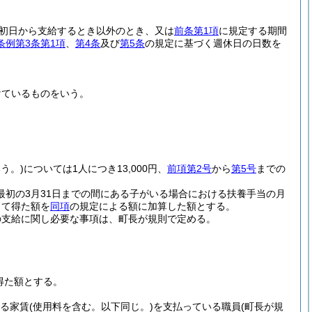
初日から支給するとき以外のとき、又は
前条第1項
に規定する期間
条例第3条第1項
、
第4条
及び
第5条
の規定に基づく週休日の日数を
けているものをいう。
う。)
については1人につき13,000円、
前項第2号
から
第5号
までの
最初の3月31日までの間にある子がいる場合における扶養手当の月
じて得た額を
同項
の規定による額に加算した額とする。
の支給に関し必要な事項は、町長が規則で定める。
得た額とする。
える家賃
(使用料を含む。以下同じ。)
を支払っている職員
(町長が規