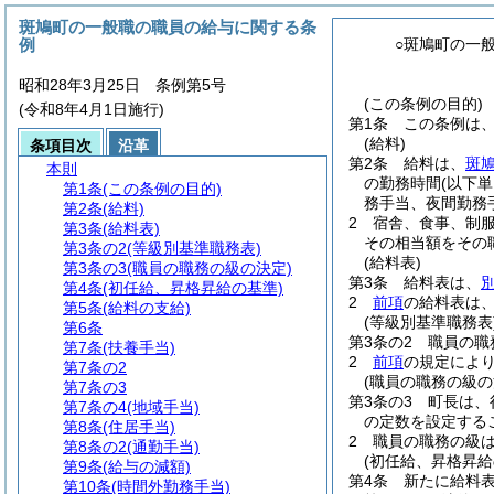
斑鳩町の一般職の職員の給与に関する条
例
○斑鳩町の一
昭和28年3月25日 条例第5号
(この条例の目的)
(令和8年4月1日施行)
第1条
この条例は
(給料)
条項目次
沿革
第2条
給料は、
斑
本則
の勤務時間
(以下
第1条
(この条例の目的)
務手当、夜間勤務
第2条
(給料)
2
宿舎、食事、制
第3条
(給料表)
その相当額をその
第3条の2
(等級別基準職務表)
(給料表)
第3条の3
(職員の職務の級の決定)
第3条
給料表は、
第4条
(初任給、昇格昇給の基準)
2
前項
の給料表は
第5条
(給料の支給)
(等級別基準職務表
第6条
第3条の2
職員の職
第7条
(扶養手当)
2
前項
の規定によ
第7条の2
(職員の職務の級の
第7条の3
第3条の3
町長は、
第7条の4
(地域手当)
の定数を設定する
第8条
(住居手当)
2
職員の職務の級
第8条の2
(通勤手当)
(初任給、昇格昇給
第9条
(給与の減額)
第4条
新たに給料
第10条
(時間外勤務手当)