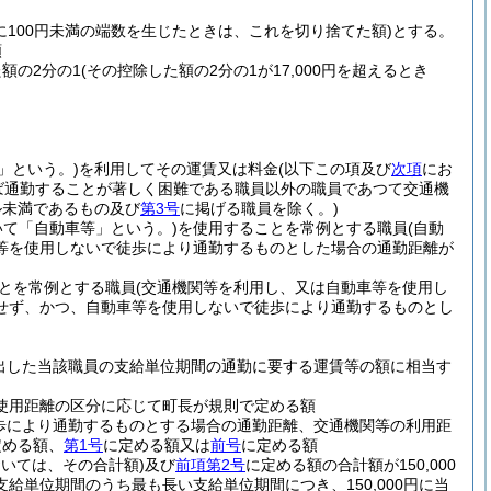
に100円未満の端数を生じたときは、これを切り捨てた額)
とする。
額
た額の2分の1
(その控除した額の2分の1が17,000円を超えるとき
」という。)
を利用してその運賃又は料金
(以下この項及び
次項
にお
ば通勤することが著しく困難である職員以外の職員であつて交通機
ル未満であるもの及び
第3号
に掲げる職員を除く。)
いて「自動車等」という。)
を使用することを常例とする職員
(自動
等を使用しないで徒歩により通勤するものとした場合の通勤距離が
とを常例とする職員
(交通機関等を利用し、又は自動車等を使用し
せず、かつ、自動車等を使用しないで徒歩により通勤するものとし
出した当該職員の支給単位期間の通勤に要する運賃等の額に相当す
の使用距離の区分に応じて町長が規則で定める額
歩により通勤するものとする場合の通勤距離、交通機関等の利用距
定める額、
第1号
に定める額又は
前号
に定める額
おいては、その合計額)
及び
前項第2号
に定める額の合計額が150,000
給単位期間のうち最も長い支給単位期間につき、150,000円に当