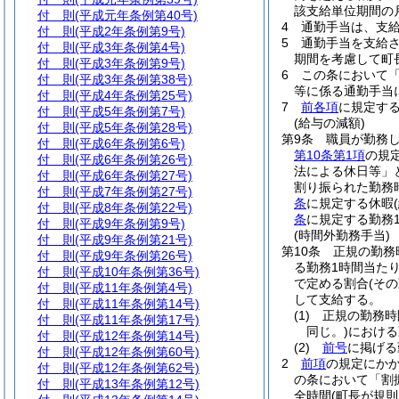
該支給単位期間の
付 則
(平成元年条例第40号)
4
通勤手当は、支
付 則
(平成2年条例第9号)
5
通勤手当を支給
付 則
(平成3年条例第4号)
期間を考慮して町
付 則
(平成3年条例第9号)
6
この条において
付 則
(平成3年条例第38号)
等に係る通勤手当
付 則
(平成4年条例第25号)
7
前各項
に規定す
付 則
(平成5年条例第7号)
(給与の減額)
付 則
(平成5年条例第28号)
第9条
職員が勤務
付 則
(平成6年条例第6号)
第10条第1項
の規
付 則
(平成6年条例第26号)
法による休日等」
付 則
(平成6年条例第27号)
割り振られた勤務
付 則
(平成7年条例第27号)
条
に規定する休暇
付 則
(平成8年条例第22号)
条
に規定する勤務
付 則
(平成9年条例第9号)
(時間外勤務手当)
付 則
(平成9年条例第21号)
第10条
正規の勤務
付 則
(平成9年条例第26号)
る勤務1時間当たり
付 則
(平成10年条例第36号)
で定める割合
(そ
付 則
(平成11年条例第4号)
して支給する。
付 則
(平成11年条例第14号)
(1)
正規の勤務時
付 則
(平成11年条例第17号)
同じ。)
における
付 則
(平成12年条例第14号)
(2)
前号
に掲げる
付 則
(平成12年条例第60号)
2
前項
の規定にか
付 則
(平成12年条例第62号)
の条において「割
付 則
(平成13年条例第12号)
全時間
(町長が規