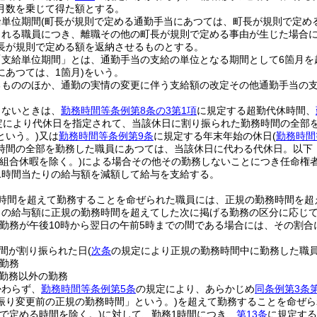
月数を乗じて得た額とする。
給単位期間
(町長が規則で定める通勤手当にあつては、町長が規則で定める
される職員につき、離職その他の町長が規則で定める事由が生じた場合
長が規則で定める額を返納させるものとする。
「支給単位期間」とは、通勤手当の支給の単位となる期間として6箇月を
にあつては、1箇月)
をいう。
るもののほか、通勤の実情の変更に伴う支給額の改定その他通勤手当の
しないときは、
勤務時間等条例第8条の3第1項
に規定する超勤代休時間、
定により代休日を指定されて、当該休日に割り振られた勤務時間の全部
という。)
又は
勤務時間等条例第9条
に規定する年末年始の休日
(
勤務時間
時間の全部を勤務した職員にあつては、当該休日に代わる代休日。以下
(組合休暇を除く。)
による場合その他その勤務しないことにつき任命権
1時間当たりの給与額を減額して給与を支給する。
時間を超えて勤務することを命ぜられた職員には、正規の勤務時間を超
の給与額に正規の勤務時間を超えてした次に掲げる勤務の区分に応じてそれ
の勤務が午後10時から翌日の午前5時までの間である場合には、その割合に
間が割り振られた日
(
次条
の規定により正規の勤務時間中に勤務した職
勤務
勤務以外の勤務
かわらず、
勤務時間等条例第5条
の規定により、あらかじめ
同条例第3条
振り変更前の正規の勤務時間」という。)
を超えて勤務することを命ぜら
則で定める時間を除く。)
に対して、勤務1時間につき、
第13条
に規定する