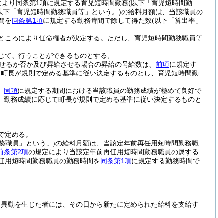
により同条第1項に規定する育児短時間勤務
(以下「育児短時間勤
以下「育児短時間勤務職員等」という。)
の給料月額は、当該職員の
間を
同条第1項
に規定する勤務時間で除して得た数
(以下「算出率」
ところにより任命権者が決定する。
ただし、育児短時間勤務職員等
じて、行うことができるものとする。
せるか否か及び昇給させる場合の昇給の号給数は、
前項
に規定す
て町長が規則で定める基準に従い決定するものとし、育児短時間勤
、
同項
に規定する期間における当該職員の勤務成績が極めて良好で
、勤務成績に応じて町長が規則で定める基準に従い決定するものと
で定める。
務職員」という。)
の給料月額は、当該定年前再任用短時間勤務職
前条第2項
の規定により当該定年前再任用短時間勤務職員の属する
任用短時間勤務職員の勤務時間を
同条第1項
に規定する勤務時間で
に異動を生じた者には、その日から新たに定められた給料を支給す