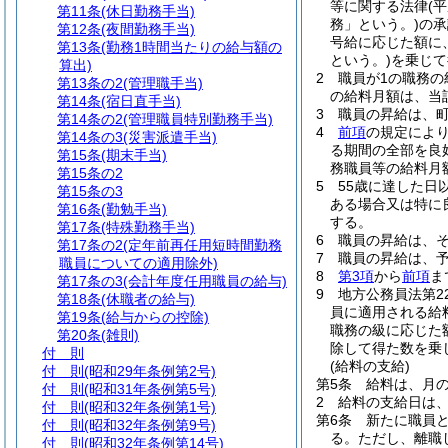
等に関する法律
(
第11条
(休日勤務手当)
務」という。)
の承
第12条
(夜間勤務手当)
号給に応じた額に
第13条
(勤務1時間当たりの給与額の
という。)
を乗じて
算出)
2
職員が1の職務
第13条の2
(管理職手当)
の給料月額は、当
第14条
(宿日直手当)
3
職員の昇給は、
第14条の2
(管理職員特別勤務手当)
4
前項
の規定によ
第14条の3
(災害派遣手当)
る期間の全部を良
第15条
(期末手当)
務職員等の給料月
第15条の2
5
55歳に達した日
第15条の3
ある場合又は特に
第16条
(勤勉手当)
する。
第17条
(特殊勤務手当)
6
職員の昇給は、
第17条の2
(定年前再任用短時間勤務
7
職員の昇給は、
職員についての適用除外)
8
第3項
から
前項
ま
第17条の3
(会計年度任用職員の給与)
9
地方公務員法第2
第18条
(休職者の給与)
員に適用される給
第19条
(給与からの控除)
職務の級に応じた
第20条
(雑則)
除して得た数を乗
付 則
(給料の支給)
付 則
(昭和29年条例第2号)
第5条
給料は、月の
付 則
(昭和31年条例第5号)
2
給料の支給日は
付 則
(昭和32年条例第1号)
第6条
新たに職員
付 則
(昭和32年条例第9号)
る。
ただし、離職
付 則
(昭和32年条例第14号)