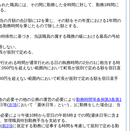
られた職員には、その間に勤務した全時間に対して、勤務1時間に
する。
当の月額の合計額に12を乗じ、その額をその年度における1年間の
る勤務時間を乗じたもので除した額とする。
の特殊性に基づき、当該職員の属する職務の級における最高の号給
用しない。
長が規則で定める。
が行われる時間が通常行われる日の執務時間の2分の1に相当する時
50円)
を超えない範囲内において町長が規則で定める額を宿日直
500円を超えない範囲内において町長が規則で定める額を宿日直手
急の必要その他の公務の運営の必要により
勤務時間等条例第3条第1
日等
(
次項
において「週休日等」という。)
に勤務をした場合は、当
必要により午後10時から翌日の午前5時までの間
(週休日等に含ま
、管理職員特別勤務手当を支給する。
額
(
前2項
に規定する勤務に従事する時間を考慮して規則で定める勤