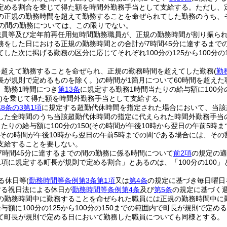
定める割合を乗じて得た額を時間外勤務手当として支給する。
ただし、
の正規の勤務時間を超えて勤務することを命ぜられてした勤務のうち、
での間の勤務については、この限りでない。
職員等及び定年前再任用短時間勤務職員が、正規の勤務時間が割り振ら
務をした日における正規の勤務時間との合計が7時間45分に達するまで
した次に掲げる勤務の区分に応じてそれぞれ100分の125から100分の
。
を超えて勤務することを命ぜられ、正規の勤務時間を超えてした勤務
(
勤
長が規則で定めるものを除く。)
の時間が1箇月について60時間を超え
、勤務1時間につき
第13条
に規定する勤務1時間当たりの給与額に100分の
)
を乗じて得た額を時間外勤務手当として支給する。
8条の3第1項
に規定する超勤代休時間を指定された場合において、当該
した全時間のうち当該超勤代休時間の指定に代えられた時間外勤務手当
たりの給与額に100分の150
(その時間が午後10時から翌日の午前5時まで
(その時間が午後10時から翌日の午前5時までの間である場合には、その割
支給することを要しない。
7時間45分に達するまでの間の勤務に係る時間について
前2項
の規定の適
1項に規定する町長が規則で定める割合」とあるのは、「100分の100」
る休日等
(
勤務時間等条例第3条第1項
又は
第4条
の規定に基づき毎日曜日
する祝日法による休日が
勤務時間等条例第4条
及び
第5条
の規定に基づく
の勤務時間中に勤務することを命ぜられた職員には正規の勤務時間中に
与額に100分の125から100分の150までの範囲内で町長が規則で
て町長が規則で定める日において勤務した職員についても同様とする。