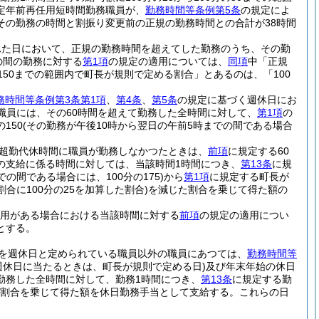
定年前再任用短時間勤務職員が、
勤務時間等条例第5条
の規定によ
その勤務の時間と割振り変更前の正規の勤務時間との合計が38時間
れた日において、正規の勤務時間を超えてした勤務のうち、その勤
の間の勤務に対する
第1項
の規定の適用については、
同項
中「正規
150までの範囲内で町長が規則で定める割合」とあるのは、「100
務時間等条例第3条第1項
、
第4条
、
第5条
の規定に基づく週休日にお
た職員には、その60時間を超えて勤務した全時間に対して、
第1項
の
150
(その勤務が午後10時から翌日の午前5時までの間である場合
超勤代休時間に職員が勤務しなかつたときは、
前項
に規定する60
の支給に係る時間に対しては、当該時間1時間につき、
第13条
に規
の間である場合には、100分の175)
から
第1項
に規定する町長が
合に100分の25を加算した割合)
を減じた割合を乗じて得た額の
用がある場合における当該時間に対する
前項
の規定の適用につい
とする。
を週休日と定められている職員以外の職員にあつては、
勤務時間等
週休日に当たるときは、町長が規則で定める日)
及び年末年始の休日
勤務した全時間に対して、勤務1時間につき、
第13条
に規定する勤
定める割合を乗じて得た額を休日勤務手当として支給する。
これらの日