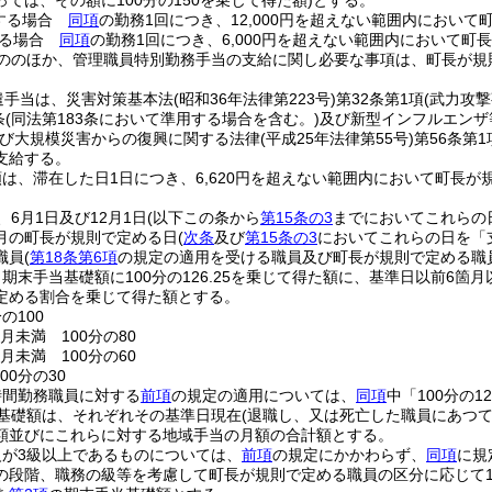
ては、その額に100分の150を乗じて得た額)
とする。
する場合
同項
の勤務1回につき、12,000円を超えない範囲内におい
する場合
同項
の勤務1回につき、6,000円を超えない範囲内において町
ののほか、管理職員特別勤務手当の支給に関し必要な事項は、町長が規
遣手当は、災害対策基本法
(昭和36年法律第223号)
第32条第1項
(武力攻
条
(同法第183条において準用する場合を含む。)
及び新型インフルエンザ
び大規模災害からの復興に関する法律
(平成25年法律第55号)
第56条第
支給する。
は、滞在した日1日につき、6,620円を超えない範囲内において町長が
6月1日及び12月1日
(以下この条から
第15条の3
までにおいてこれらの
月の町長が規則で定める日
(
次条
及び
第15条の3
においてこれらの日を「
職員
(
第18条第6項
の規定の適用を受ける職員及び町長が規則で定める職
期末手当基礎額に100分の126.25を乗じて得た額に、基準日以前6
定める割合を乗じて得た額とする。
の100
月未満 100分の80
月未満 100分の60
00分の30
時間勤務職員に対する
前項
の規定の適用については、
同項
中「100分の1
基礎額は、それぞれその基準日現在
(退職し、又は死亡した職員にあつ
額並びにこれらに対する地域手当の月額の合計額とする。
が3級以上であるものについては、
前項
の規定にかかわらず、
同項
に規
の段階、職務の級等を考慮して町長が規則で定める職員の区分に応じて1