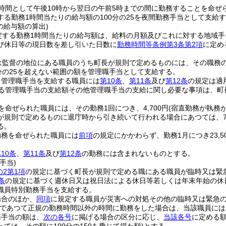
時間として午後10時から翌日の午前5時までの間に勤務することを命ぜ
する勤務1時間当たりの給与額の100分の25を夜間勤務手当として支給
の給与額の算出)
定する勤務1時間当たりの給与額は、給料の月額及びこれに対する地域手
び休日等の現日数を差し引いた日数に
勤務時間等条例第3条第2項
に定め
は監督の地位にある職員のうち町長が規則で定めるものには、その職務
0分の25を超えない範囲の額を管理職手当として支給する。
り管理職手当を支給する職員には
第10条
、
第11条
及び
第12条
の規定は適
る管理職手当の支給額その他管理職手当の支給に関し必要な事項は、町
を命ぜられた職員には、その勤務1回につき、4,700円
(宿直勤務が執務
規則で定めるものに退庁時から引き続いて行われる場合にあつては、7,0
る。
勤務を命ぜられた職員には
前項
の規定にかかわらず、勤務1月につき23,
。
10条
、
第11条
及び
第12条
の勤務には含まれないものとする。
手当)
の2第1項
の規定に基づく町長が規則で定める職にある職員が臨時又は緊
条
の規定に基づく週休日又は祝日法による休日等若しくは年末年始の休
職員特別勤務手当を支給する。
場合のほか、
同項
に規定する職員が災害への対処その他の臨時又は緊急の
であつて正規の勤務時間以外の時間に勤務をした場合は、当該職員には
務手当の額は、
次の各号
に掲げる場合の区分に応じ、
当該各号
に定める