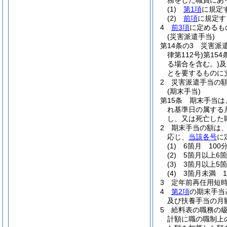
務をした職員にあっ
(1)
第1項
に規定
(2)
前項
に規定
4
前3項
に定めるも
(災害派遣手当)
第14条の3
災害派
律第112号)
第154
る場合を含む。)
及
とを要するものに
2
災害派遣手当の額
(期末手当)
第15条
期末手当は、
れ基準日の属する
し、又は死亡した
2
期末手当の額は、
応じ、
当該各号
に
(1)
6箇月 100分
(2)
5箇月以上6箇
(3)
3箇月以上5箇
(4)
3箇月未満 1
3
定年前再任用短
4
第2項
の期末手当
及び扶養手当の月
5
給料表の職務の級
計額に職の職制上