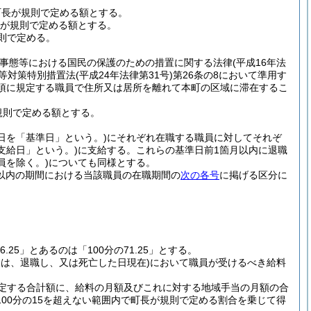
て町長が規則で定める額とする。
長が規則で定める額とする。
則で定める。
撃事態等における国民の保護のための措置に関する法律
(平成16年法
等対策特別措置法
(平成24年法律第31号)
第26条の8において準用す
1項に規定する職員で住所又は居所を離れて本町の区域に滞在するこ
規則で定める額とする。
日を「基準日」という。)
にそれぞれ在職する職員に対してそれぞ
支給日」という。)
に支給する。
これらの基準日前1箇月以内に退職
員を除く。)
についても同様とする。
箇月以内の期間における当該職員の在職期間の
次の各号
に掲げる区分に
26.25」とあるのは「100分の71.25」とする。
ては、退職し、又は死亡した日現在)
において職員が受けるべき給料
定する合計額に、給料の月額及びこれに対する地域手当の月額の合
00分の15を超えない範囲内で町長が規則で定める割合を乗じて得