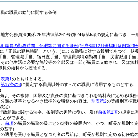
般職の職員の給与に関する条例
、地方公務員法
(昭和25年法律第261号)
第24条第5項の規定に基づき、
鳩町職員の勤務時間、休暇等に関する条例
(平成6年12月斑鳩町条例第2
単に「正規の勤務時間」という。)
による勤務に対する報酬であつて、扶
手当、管理職手当、宿日直手当、管理職員特別勤務手当、災害派遣手当
服その他生活に必要な施設等の全部又は一部が職員に支給され、又は無
職員の給料から控除する。
別表第1
のとおりとする。
、
第17条の3
に規定する職員以外のすべての職員に適用するものとする。
)
務は、その複雑、困難及び責任の度に基づきこれを給料表に定める職務
り分類の基準となるべき標準的な職務の内容は、
別表第2
の等級別基準職
決定)
行政組織に関する法令、条例等の趣旨に従い、及び
前条第2項
の規定に
ことができる。
は、
前項
の職員の職務の級ごとの定数の範囲内で、かつ、町長が規則で
の基準)
表の適用を受ける職員となつた者の号給は、町長が規則で定める初任給