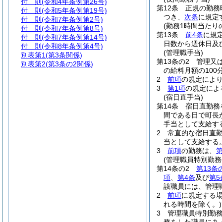
付 則
(令和4年条例第26号)
第12条
正規の勤務
付 則
(令和5年条例第19号)
つき、
次条
に規定
付 則
(令和7年条例第2号)
(勤務1時間当たり
付 則
(令和7年条例第8号)
第13条
前4条
に規
付 則
(令和7年条例第14号)
日数から週休日及
付 則
(令和8年条例第4号)
(管理職手当)
別表第1
(第3条関係)
第13条の2
管理又
別表第2
(第3条の2関係)
の給料月額の10
2
前項
の規定によ
3
第1項
の規定によ
(宿日直手当)
第14条
宿日直勤務
間である日で町長が
手当として支給す
2
常直的な宿日直
当として支給する
3
前項
の勤務は、
第
(管理職員特別勤務
第14条の2
第13条
項
、
第4条
及び
第5
該職員には、管理
2
前項
に規定する
れる時間を除く。)
3
管理職員特別勤