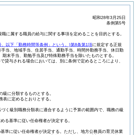
昭和28年3月25日
条例第5号
一般職に属する職員の給与に関する事項を定めることを目的とする。
6号。以下「勤務時間等条例」という。)
第8条第1項
に規定する正規
養手当、地域手当、住居手当、通勤手当、時間外勤務手当、休日勤
、期末手当、勤勉手当及び特殊勤務手当を除いたものとする。
料で貸与される場合においては、別に条例で定めるところにより、
の級に分類するものとする。
務表に定めるとおりとする。
基づく級別職務分類表に適合するように予算の範囲内で、職務の級
定める基準に従い任命権者が決定する。
の基準に従い任命権者が決定する。
ただし、地方公務員の育児休業