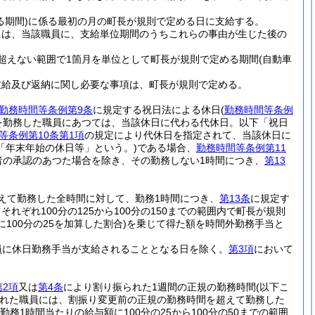
期間)
に係る最初の月の町長が規則で定める日に支給する。
には、当該職員に、支給単位期間のうちこれらの事由が生じた後の
超えない範囲で1箇月を単位として町長が規則で定める期間
(自動車
支給及び返納に関し必要な事項は、町長が規則で定める。
勤務時間等条例第9条
に規定する祝日法による休日
(
勤務時間等条例
を勤務した職員にあつては、当該休日に代わる代休日。以下「祝日
等条例第10条第1項
の規定により代休日を指定されて、当該休日に
「年末年始の休日等」という。)
である場合、
勤務時間等条例第11
者の承認のあつた場合を除き、その勤務しない1時間につき、
第13
えて勤務した全時間に対して、勤務1時間につき、
第13条
に規定す
ぞれ100分の125から100分の150までの範囲内で町長が規則
100分の25を加算した割合)
を乗じて得た額を時間外勤務手当と
員に休日勤務手当が支給されることとなる日を除く。
第3項
において
第2項
又は
第4条
により割り振られた1週間の正規の勤務時間
(以下こ
れた職員には、割振り変更前の正規の勤務時間を超えて勤務した
勤務1時間当たりの給与額に100分の25から100分の50までの範囲