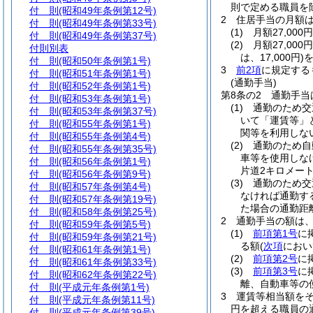
則で定める職員を
付 則
(昭和49年条例第12号)
2
住居手当の月額
付 則
(昭和49年条例第33号)
(1)
月額27,00
付 則
(昭和49年条例第37号)
(2)
月額27,00
付則別表
は、17,000円)
を
付 則
(昭和50年条例第1号)
3
前2項
に規定する
付 則
(昭和51年条例第1号)
(通勤手当)
付 則
(昭和52年条例第1号)
第8条の2
通勤手当
付 則
(昭和53年条例第1号)
(1)
通勤のため交
付 則
(昭和53年条例第37号)
いて「運賃等」
付 則
(昭和55年条例第1号)
関等を利用しな
付 則
(昭和55年条例第4号)
(2)
通勤のため自
付 則
(昭和55年条例第35号)
車等を使用しな
付 則
(昭和56年条例第1号)
片道2キロメー
付 則
(昭和56年条例第9号)
(3)
通勤のため交
付 則
(昭和57年条例第4号)
なければ通勤す
付 則
(昭和57年条例第19号)
た場合の通勤距
付 則
(昭和58年条例第25号)
2
通勤手当の額は
付 則
(昭和59年条例第5号)
(1)
前項第1号
に
付 則
(昭和59年条例第21号)
る額
(
次項
におい
付 則
(昭和61年条例第1号)
(2)
前項第2号
に
付 則
(昭和61年条例第33号)
(3)
前項第3号
に
付 則
(昭和62年条例第22号)
離、自動車等の
付 則
(平成元年条例第1号)
3
運賃等相当額を
付 則
(平成元年条例第11号)
円を超える職員の
付 則
(平成元年条例第39号)