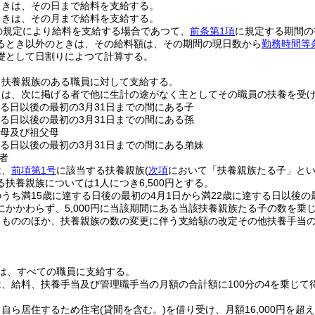
ときは、その日まで給料を支給する。
ときは、その月まで給料を支給する。
の規定により給料を支給する場合であつて、
前条第1項
に規定する期間の
るとき以外のときは、その給料額は、その期間の現日数から
勤務時間等
礎として日割りによつて計算する。
、扶養親族のある職員に対して支給する。
とは、次に掲げる者で他に生計の途がなく主としてその職員の扶養を受
する日以後の最初の3月31日までの間にある子
する日以後の最初の3月31日までの間にある孫
父母及び祖父母
する日以後の最初の3月31日までの間にある弟妹
者
は、
前項第1号
に該当する扶養親族
(
次項
において「扶養親族たる子」とい
扶養親族については1人につき6,500円とする。
うち満15歳に達する日後の最初の4月1日から満22歳に達する日以後の
にかかわらず、5,000円に当該期間にある当該扶養親族たる子の数を乗
るもののほか、扶養親族の数の変更に伴う支給額の改定その他扶養手当
は、すべての職員に支給する。
、給料、扶養手当及び管理職手当の月額の合計額に100分の4を乗じて
、自ら居住するため住宅
(貸間を含む。)
を借り受け、月額16,000円を超