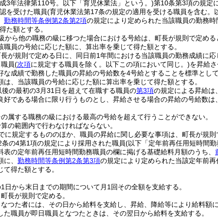
平成3年法律第110号。以下「育児休業法」という。)
第10条第3項の規定
認を受けた職員
(育児休業法第17条の規定の適用を受ける職員を含む。
、
勤務時間等条例第2条第2項
の規定により定められた当該職員の勤務時
得た額とする。
の級から他の職務の級に移つた場合における号給は、町長が規則で定める
該職員の号給に応じた額に、算出率を乗じて得た額とする。
町長が規則で定める日に、同日前1年間における当該職員の勤務成績に応
り職員
(
次項
に規定する職員を除く。以下この項において同じ。)
を昇給さ
好な成績で勤務した職員の昇給の号給数を4号給とすることを標準とし
額は、当該職員の号給に応じた額に算出率を乗じて得た額とする。
以後の最初の3月31日を超えて在職する職員の
第3項
の規定による昇給は
良好である場合に限り行うものとし、昇給させる場合の昇給の号給数は
その属する職務の級における最高の号給を超えて行うことができない。
予算の範囲内で行わなければならない。
でに規定するもののほか、職員の昇給に関し必要な事項は、町長が規則
2条の4第1項の規定により採用された職員
(以下「定年前再任用短時間勤
料表の定年前再任用短時間勤務職員の欄に掲げる基礎給料月額のうち、
額に、
勤務時間等条例第2条第3項
の規定により定められた当該定年前再
じて得た額とする。
1日から末日までの期間について月1回その全額を支給する。
、町長が規則で定める。
となつた者には、その日から給料を支給し、昇給、降給等により給料額
した職員が即日職員となつたときは、その翌日から給料を支給する。