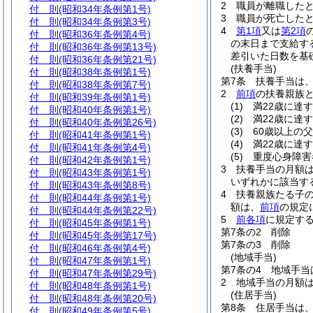
2
職員が離職した
付 則
(昭和34年条例第1号)
3
職員が死亡した
付 則
(昭和34年条例第3号)
4
第1項
又は
第2項
付 則
(昭和36年条例第4号)
の末日まで支給す
付 則
(昭和36年条例第13号)
差引いた日数を基
付 則
(昭和36年条例第21号)
(扶養手当)
付 則
(昭和38年条例第1号)
第7条
扶養手当は
付 則
(昭和38年条例第7号)
2
前項
の扶養親族
付 則
(昭和39年条例第1号)
(1)
満22歳に達
付 則
(昭和40年条例第1号)
(2)
満22歳に達
付 則
(昭和40年条例第26号)
(3)
60歳以上の
付 則
(昭和41年条例第1号)
(4)
満22歳に達
付 則
(昭和41年条例第4号)
(5)
重度心身障害
付 則
(昭和42年条例第1号)
3
扶養手当の月額
付 則
(昭和43年条例第1号)
いずれかに該当する
付 則
(昭和43年条例第8号)
4
扶養親族たる子の
付 則
(昭和44年条例第1号)
額は、
前項
の規定
付 則
(昭和44年条例第22号)
5
前各項
に規定す
付 則
(昭和45年条例第1号)
第7条の2
削除
付 則
(昭和45年条例第17号)
第7条の3
削除
付 則
(昭和46年条例第4号)
(地域手当)
付 則
(昭和47年条例第1号)
第7条の4
地域手当
付 則
(昭和47年条例第29号)
2
地域手当の月額は
付 則
(昭和48年条例第1号)
(住居手当)
付 則
(昭和48年条例第20号)
第8条
住居手当は
付 則
(昭和49年条例第5号)