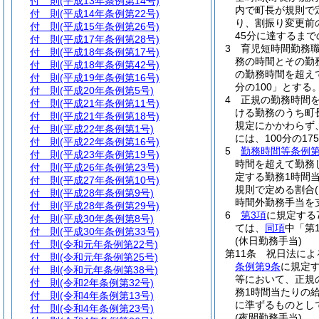
付 則
(平成13年条例第14号)
内で町長が規則で
付 則
(平成14年条例第22号)
り、割振り変更前
付 則
(平成15年条例第26号)
45分に達するま
付 則
(平成17年条例第28号)
3
育児短時間勤務
付 則
(平成18年条例第17号)
務の時間とその勤
付 則
(平成18年条例第42号)
の勤務時間を超えて
付 則
(平成19年条例第16号)
分の100」とする
付 則
(平成20年条例第5号)
4
正規の勤務時間
付 則
(平成21年条例第11号)
ける勤務のうち町
付 則
(平成21年条例第18号)
規定にかかわらず
付 則
(平成22年条例第1号)
には、100分の175
付 則
(平成22年条例第16号)
5
勤務時間等条例第
付 則
(平成23年条例第19号)
時間を超えて勤務
付 則
(平成26年条例第23号)
定する勤務1時間当
付 則
(平成27年条例第10号)
規則で定める割合
付 則
(平成28年条例第9号)
時間外勤務手当を
付 則
(平成28年条例第29号)
6
第3項
に規定する
付 則
(平成30年条例第8号)
ては、
同項
中「第
付 則
(平成30年条例第33号)
(休日勤務手当)
付 則
(令和元年条例第22号)
第11条
祝日法によ
付 則
(令和元年条例第25号)
条例第9条
に規定
付 則
(令和元年条例第38号)
等において、正規
付 則
(令和2年条例第32号)
務1時間当たりの給
付 則
(令和4年条例第13号)
に準ずるものとし
付 則
(令和4年条例第23号)
(夜間勤務手当)