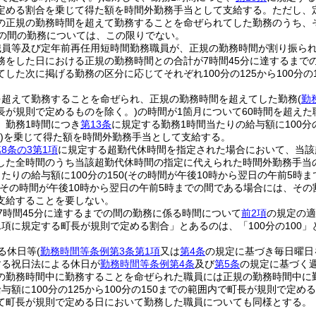
定める割合を乗じて得た額を時間外勤務手当として支給する。
ただし、
の正規の勤務時間を超えて勤務することを命ぜられてした勤務のうち、
での間の勤務については、この限りでない。
職員等及び定年前再任用短時間勤務職員が、正規の勤務時間が割り振ら
務をした日における正規の勤務時間との合計が7時間45分に達するまで
した次に掲げる勤務の区分に応じてそれぞれ100分の125から100分の
。
を超えて勤務することを命ぜられ、正規の勤務時間を超えてした勤務
(
勤
長が規則で定めるものを除く。)
の時間が1箇月について60時間を超え
、勤務1時間につき
第13条
に規定する勤務1時間当たりの給与額に100分の
)
を乗じて得た額を時間外勤務手当として支給する。
8条の3第1項
に規定する超勤代休時間を指定された場合において、当該
した全時間のうち当該超勤代休時間の指定に代えられた時間外勤務手当
たりの給与額に100分の150
(その時間が午後10時から翌日の午前5時まで
(その時間が午後10時から翌日の午前5時までの間である場合には、その割
支給することを要しない。
7時間45分に達するまでの間の勤務に係る時間について
前2項
の規定の適
1項に規定する町長が規則で定める割合」とあるのは、「100分の100」
る休日等
(
勤務時間等条例第3条第1項
又は
第4条
の規定に基づき毎日曜日
する祝日法による休日が
勤務時間等条例第4条
及び
第5条
の規定に基づく
の勤務時間中に勤務することを命ぜられた職員には正規の勤務時間中に
与額に100分の125から100分の150までの範囲内で町長が規則で
て町長が規則で定める日において勤務した職員についても同様とする。