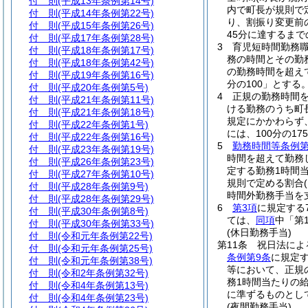
付 則
(平成13年条例第14号)
内で町長が規則で
付 則
(平成14年条例第22号)
り、割振り変更前
付 則
(平成15年条例第26号)
45分に達するま
付 則
(平成17年条例第28号)
3
育児短時間勤務
付 則
(平成18年条例第17号)
務の時間とその勤
付 則
(平成18年条例第42号)
の勤務時間を超えて
付 則
(平成19年条例第16号)
分の100」とする
付 則
(平成20年条例第5号)
4
正規の勤務時間
付 則
(平成21年条例第11号)
ける勤務のうち町
付 則
(平成21年条例第18号)
規定にかかわらず
付 則
(平成22年条例第1号)
には、100分の175
付 則
(平成22年条例第16号)
5
勤務時間等条例第
付 則
(平成23年条例第19号)
時間を超えて勤務
付 則
(平成26年条例第23号)
定する勤務1時間当
付 則
(平成27年条例第10号)
規則で定める割合
付 則
(平成28年条例第9号)
時間外勤務手当を
付 則
(平成28年条例第29号)
6
第3項
に規定する
付 則
(平成30年条例第8号)
ては、
同項
中「第
付 則
(平成30年条例第33号)
(休日勤務手当)
付 則
(令和元年条例第22号)
第11条
祝日法によ
付 則
(令和元年条例第25号)
条例第9条
に規定
付 則
(令和元年条例第38号)
等において、正規
付 則
(令和2年条例第32号)
務1時間当たりの給
付 則
(令和4年条例第13号)
に準ずるものとし
付 則
(令和4年条例第23号)
(夜間勤務手当)