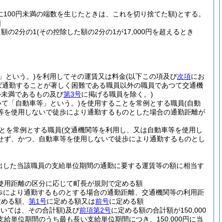
に100円未満の端数を生じたときは、これを切り捨てた額)
とする。
額
た額の2分の1
(その控除した額の2分の1が17,000円を超えるとき
」という。)
を利用してその運賃又は料金
(以下この項及び
次項
にお
ば通勤することが著しく困難である職員以外の職員であつて交通機
ル未満であるもの及び
第3号
に掲げる職員を除く。)
いて「自動車等」という。)
を使用することを常例とする職員
(自動
等を使用しないで徒歩により通勤するものとした場合の通勤距離が
とを常例とする職員
(交通機関等を利用し、又は自動車等を使用し
せず、かつ、自動車等を使用しないで徒歩により通勤するものとし
出した当該職員の支給単位期間の通勤に要する運賃等の額に相当す
の使用距離の区分に応じて町長が規則で定める額
歩により通勤するものとする場合の通勤距離、交通機関等の利用距
定める額、
第1号
に定める額又は
前号
に定める額
おいては、その合計額)
及び
前項第2号
に定める額の合計額が150,000
給単位期間のうち最も長い支給単位期間につき、150,000円に当