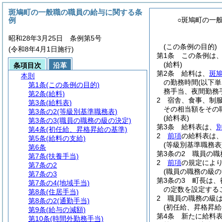
斑鳩町の一般職の職員の給与に関する条
例
○斑鳩町の一
昭和28年3月25日 条例第5号
(この条例の目的)
(令和8年4月1日施行)
第1条
この条例は
(給料)
条項目次
沿革
第2条
給料は、
斑
本則
の勤務時間
(以下
第1条
(この条例の目的)
務手当、夜間勤務
第2条
(給料)
2
宿舎、食事、制
第3条
(給料表)
その相当額をその
第3条の2
(等級別基準職務表)
(給料表)
第3条の3
(職員の職務の級の決定)
第3条
給料表は、
第4条
(初任給、昇格昇給の基準)
2
前項
の給料表は
第5条
(給料の支給)
(等級別基準職務表
第6条
第3条の2
職員の職
第7条
(扶養手当)
2
前項
の規定によ
第7条の2
(職員の職務の級の
第7条の3
第3条の3
町長は、
第7条の4
(地域手当)
の定数を設定する
第8条
(住居手当)
2
職員の職務の級
第8条の2
(通勤手当)
(初任給、昇格昇給
第9条
(給与の減額)
第4条
新たに給料
第10条
(時間外勤務手当)