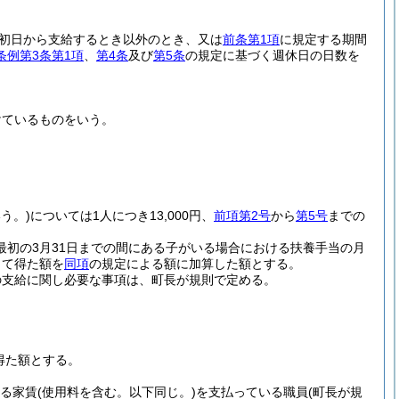
初日から支給するとき以外のとき、又は
前条第1項
に規定する期間
条例第3条第1項
、
第4条
及び
第5条
の規定に基づく週休日の日数を
けているものをいう。
う。)
については1人につき13,000円、
前項第2号
から
第5号
までの
最初の3月31日までの間にある子がいる場合における扶養手当の月
じて得た額を
同項
の規定による額に加算した額とする。
の支給に関し必要な事項は、町長が規則で定める。
得た額とする。
える家賃
(使用料を含む。以下同じ。)
を支払っている職員
(町長が規