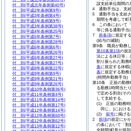
該支給単位期間の
付 則
(平成元年条例第40号)
4
通勤手当は、支
付 則
(平成2年条例第9号)
5
通勤手当を支給
付 則
(平成3年条例第4号)
期間を考慮して町
付 則
(平成3年条例第9号)
6
この条において
付 則
(平成3年条例第38号)
等に係る通勤手当
付 則
(平成4年条例第25号)
7
前各項
に規定す
付 則
(平成5年条例第7号)
(給与の減額)
付 則
(平成5年条例第28号)
第9条
職員が勤務
付 則
(平成6年条例第6号)
第10条第1項
の規
付 則
(平成6年条例第26号)
法による休日等」
付 則
(平成6年条例第27号)
割り振られた勤務
付 則
(平成7年条例第27号)
条
に規定する休暇
付 則
(平成8年条例第22号)
条
に規定する勤務
付 則
(平成9年条例第9号)
(時間外勤務手当)
付 則
(平成9年条例第21号)
第10条
正規の勤務
付 則
(平成9年条例第26号)
る勤務1時間当たり
付 則
(平成10年条例第36号)
で定める割合
(そ
付 則
(平成11年条例第4号)
して支給する。
付 則
(平成11年条例第14号)
(1)
正規の勤務時
付 則
(平成11年条例第17号)
同じ。)
における
付 則
(平成12年条例第14号)
(2)
前号
に掲げる
付 則
(平成12年条例第60号)
2
前項
の規定にか
付 則
(平成12年条例第62号)
の条において「割
付 則
(平成13年条例第12号)
全時間
(町長が規