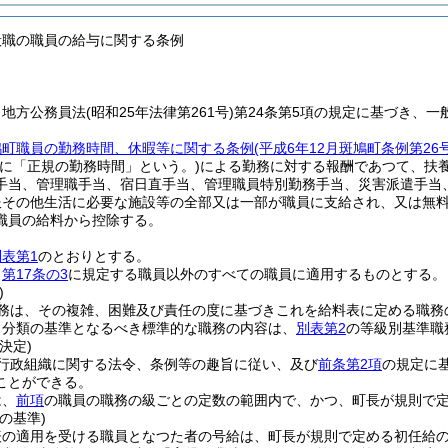
般職の職員の給与に関する条例
、地方公務員法
(昭和25年法律第261号)
第24条第5項の規定に基づき、
鳩町職員の勤務時間、休暇等に関する条例
(平成6年12月斑鳩町条例第2
単に「正規の勤務時間」という。)
による勤務に対する報酬であつて、扶
手当、管理職手当、宿日直手当、管理職員特別勤務手当、災害派遣手当
服その他生活に必要な施設等の全部又は一部が職員に支給され、又は無
職員の給料から控除する。
別表第1
のとおりとする。
、
第17条の3
に規定する職員以外のすべての職員に適用するものとする。
)
務は、その複雑、困難及び責任の度に基づきこれを給料表に定める職務
り分類の基準となるべき標準的な職務の内容は、
別表第2
の等級別基準職
決定)
行政組織に関する法令、条例等の趣旨に従い、及び
前条第2項
の規定に
ことができる。
は、
前項
の職員の職務の級ごとの定数の範囲内で、かつ、町長が規則で
の基準)
表の適用を受ける職員となつた者の号給は、町長が規則で定める初任給