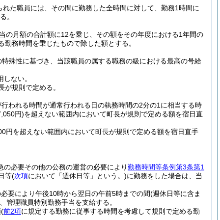
られた職員には、その間に勤務した全時間に対して、勤務1時間に
する。
当の月額の合計額に12を乗じ、その額をその年度における1年間の
る勤務時間を乗じたもので除した額とする。
の特殊性に基づき、当該職員の属する職務の級における最高の号給
用しない。
長が規則で定める。
が行われる時間が通常行われる日の執務時間の2分の1に相当する時
50円)
を超えない範囲内において町長が規則で定める額を宿日直
500円を超えない範囲内において町長が規則で定める額を宿日直手
急の必要その他の公務の運営の必要により
勤務時間等条例第3条第1
日等
(
次項
において「週休日等」という。)
に勤務をした場合は、当
必要により午後10時から翌日の午前5時までの間
(週休日等に含ま
、管理職員特別勤務手当を支給する。
額
(
前2項
に規定する勤務に従事する時間を考慮して規則で定める勤