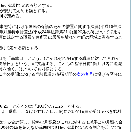
て町長が規則で定める額とする。
長が規則で定める額とする。
則で定める。
撃事態等における国民の保護のための措置に関する法律
(平成16年法
等対策特別措置法
(平成24年法律第31号)
第26条の8において準用す
1項に規定する職員で住所又は居所を離れて本町の区域に滞在するこ
規則で定める額とする。
日を「基準日」という。)
にそれぞれ在職する職員に対してそれぞ
支給日」という。)
に支給する。
これらの基準日前1箇月以内に退職
員を除く。)
についても同様とする。
箇月以内の期間における当該職員の在職期間の
次の各号
に掲げる区分に
26.25」とあるのは「100分の71.25」とする。
ては、退職し、又は死亡した日現在)
において職員が受けるべき給料
定する合計額に、給料の月額及びこれに対する地域手当の月額の合
00分の15を超えない範囲内で町長が規則で定める割合を乗じて得