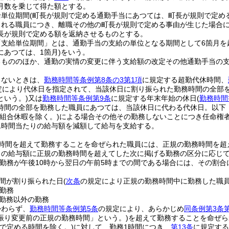
月数を乗じて得た額とする。
給単位期間
(町長が規則で定める通勤手当にあつては、町長が規則で定める
される職員につき、離職その他の町長が規則で定める事由が生じた場合
長が規則で定める額を返納させるものとする。
「支給単位期間」とは、通勤手当の支給の単位となる期間として6箇月を
にあつては、1箇月)
をいう。
るもののほか、通勤の実情の変更に伴う支給額の改定その他通勤手当の
しないときは、
勤務時間等条例第8条の3第1項
に規定する超勤代休時間、
定により代休日を指定されて、当該休日に割り振られた勤務時間の全部
という。)
又は
勤務時間等条例第9条
に規定する年末年始の休日
(
勤務時間
時間の全部を勤務した職員にあつては、当該休日に代わる代休日。以下
(組合休暇を除く。)
による場合その他その勤務しないことにつき任命権
1時間当たりの給与額を減額して給与を支給する。
時間を超えて勤務することを命ぜられた職員には、正規の勤務時間を超
の給与額に正規の勤務時間を超えてした次に掲げる勤務の区分に応じてそれ
の勤務が午後10時から翌日の午前5時までの間である場合には、その割合に
間が割り振られた日
(
次条
の規定により正規の勤務時間中に勤務した職
勤務
勤務以外の勤務
かわらず、
勤務時間等条例第5条
の規定により、あらかじめ
同条例第3条
振り変更前の正規の勤務時間」という。)
を超えて勤務することを命ぜら
則で定める時間を除く。)
に対して、勤務1時間につき、
第13条
に規定する