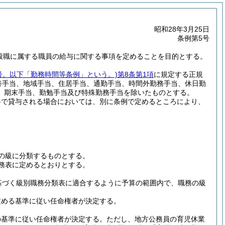
昭和28年3月25日
条例第5号
一般職に属する職員の給与に関する事項を定めることを目的とする。
6号。以下「勤務時間等条例」という。)
第8条第1項
に規定する正規
養手当、地域手当、住居手当、通勤手当、時間外勤務手当、休日勤
、期末手当、勤勉手当及び特殊勤務手当を除いたものとする。
料で貸与される場合においては、別に条例で定めるところにより、
の級に分類するものとする。
務表に定めるとおりとする。
基づく級別職務分類表に適合するように予算の範囲内で、職務の級
定める基準に従い任命権者が決定する。
の基準に従い任命権者が決定する。
ただし、地方公務員の育児休業