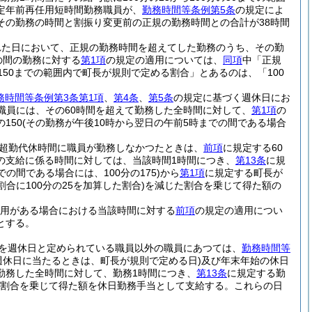
定年前再任用短時間勤務職員が、
勤務時間等条例第5条
の規定によ
その勤務の時間と割振り変更前の正規の勤務時間との合計が38時間
れた日において、正規の勤務時間を超えてした勤務のうち、その勤
の間の勤務に対する
第1項
の規定の適用については、
同項
中「正規
150までの範囲内で町長が規則で定める割合」とあるのは、「100
務時間等条例第3条第1項
、
第4条
、
第5条
の規定に基づく週休日にお
た職員には、その60時間を超えて勤務した全時間に対して、
第1項
の
150
(その勤務が午後10時から翌日の午前5時までの間である場合
超勤代休時間に職員が勤務しなかつたときは、
前項
に規定する60
の支給に係る時間に対しては、当該時間1時間につき、
第13条
に規
の間である場合には、100分の175)
から
第1項
に規定する町長が
合に100分の25を加算した割合)
を減じた割合を乗じて得た額の
用がある場合における当該時間に対する
前項
の規定の適用につい
とする。
を週休日と定められている職員以外の職員にあつては、
勤務時間等
週休日に当たるときは、町長が規則で定める日)
及び年末年始の休日
勤務した全時間に対して、勤務1時間につき、
第13条
に規定する勤
定める割合を乗じて得た額を休日勤務手当として支給する。
これらの日