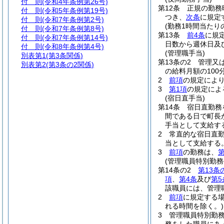
付 則
(令和4年条例第26号)
第12条
正規の勤務
付 則
(令和5年条例第19号)
つき、
次条
に規定
付 則
(令和7年条例第2号)
(勤務1時間当たり
付 則
(令和7年条例第8号)
第13条
前4条
に規
付 則
(令和7年条例第14号)
日数から週休日及
付 則
(令和8年条例第4号)
(管理職手当)
別表第1
(第3条関係)
第13条の2
管理又
別表第2
(第3条の2関係)
の給料月額の10
2
前項
の規定によ
3
第1項
の規定によ
(宿日直手当)
第14条
宿日直勤務
間である日で町長が
手当として支給す
2
常直的な宿日直
当として支給する
3
前項
の勤務は、
第
(管理職員特別勤務
第14条の2
第13条
項
、
第4条
及び
第5
該職員には、管理
2
前項
に規定する
れる時間を除く。)
3
管理職員特別勤