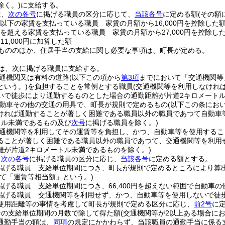
除く。)
に支給する。
は、
次の各号
に掲げる職員の区分に応じて、
当該各号
に定める額
(その額
0円以下の家賃を支払っている職員 家賃の月額から16,000円を控除した
0円を超える家賃を支払っている職員 家賃の月額から27,000円を控除し
11,000円に加算した額
もののほか、住居手当の支給に関し必要な事項は、町長が定める。
は、次に掲げる職員に支給する。
通機関又は有料の道路
(以下この項から
第3項
までにおいて「交通機関等
という。)
を負担することを常例とする職員
(交通機関等を利用しなけれ
いで徒歩により通勤するものとした場合の通勤距離が片道2キロメート
動車その他の交通の用具で、町長が規則で定めるもの
(以下この条にお
ければ通勤することが著しく困難である職員以外の職員であつて自動車
トル未満であるもの及び
次号
に掲げる職員を除く。)
通機関等を利用してその運賃等を負担し、かつ、自動車等を使用するこ
ることが著しく困難である職員以外の職員であつて、交通機関等を利用
離が片道2キロメートル未満であるものを除く。)
、
次の各号
に掲げる職員の区分に応じ、
当該各号
に定める額とする。
掲げる職員 支給単位期間につき、町長が規則で定めるところにより算
て「運賃等相当額」という。)
掲げる職員 支給単位期間につき、66,400円を超えない範囲で自動車
掲げる職員 交通機関等を利用せず、かつ、自動車等を使用しないで徒
使用距離等の事情を考慮して町長が規則で定める区分に応じ、
前2号
に
その支給単位期間の月数で除して得た額
(交通機関等が2以上ある場合に
通勤手当の額は、
同項
の規定にかかわらず、当該職員の通勤手当に係る支