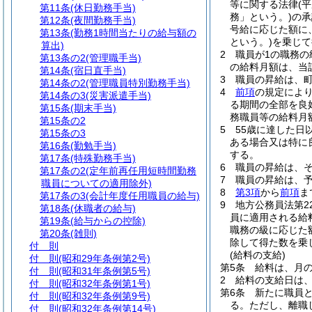
等に関する法律
(
第11条
(休日勤務手当)
務」という。)
の承
第12条
(夜間勤務手当)
号給に応じた額に
第13条
(勤務1時間当たりの給与額の
という。)
を乗じて
算出)
2
職員が1の職務
第13条の2
(管理職手当)
の給料月額は、当
第14条
(宿日直手当)
3
職員の昇給は、
第14条の2
(管理職員特別勤務手当)
4
前項
の規定によ
第14条の3
(災害派遣手当)
る期間の全部を良
第15条
(期末手当)
務職員等の給料月
第15条の2
5
55歳に達した日
第15条の3
ある場合又は特に
第16条
(勤勉手当)
する。
第17条
(特殊勤務手当)
6
職員の昇給は、
第17条の2
(定年前再任用短時間勤務
7
職員の昇給は、
職員についての適用除外)
8
第3項
から
前項
ま
第17条の3
(会計年度任用職員の給与)
9
地方公務員法第2
第18条
(休職者の給与)
員に適用される給
第19条
(給与からの控除)
職務の級に応じた
第20条
(雑則)
除して得た数を乗
付 則
(給料の支給)
付 則
(昭和29年条例第2号)
第5条
給料は、月の
付 則
(昭和31年条例第5号)
2
給料の支給日は
付 則
(昭和32年条例第1号)
第6条
新たに職員
付 則
(昭和32年条例第9号)
る。
ただし、離職
付 則
(昭和32年条例第14号)