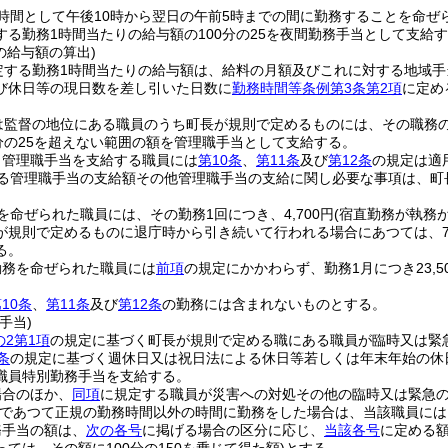
時間として午後10時から翌日の午前5時までの間に勤務することを命ぜ
する勤務1時間当たりの給与額の100分の25を夜間勤務手当として支給
の給与額の算出)
定する勤務1時間当たりの給与額は、給料の月額及びこれに対する地域手
び休日等の現日数を差し引いた日数に
勤務時間等条例第3条第2項
に定め
は監督の地位にある職員のうち町長が規則で定めるものには、その職務
0分の25を超えない範囲の額を管理職手当として支給する。
り管理職手当を支給する職員には
第10条
、
第11条
及び
第12条
の規定は適
る管理職手当の支給額その他管理職手当の支給に関し必要な事項は、町
を命ぜられた職員には、その勤務1回につき、4,700円
(宿直勤務が執務
規則で定めるものに退庁時から引き続いて行われる場合にあつては、7,0
る。
勤務を命ぜられた職員には
前項
の規定にかかわらず、勤務1月につき23,
。
10条
、
第11条
及び
第12条
の勤務には含まれないものとする。
手当)
の2第1項
の規定に基づく町長が規則で定める職にある職員が臨時又は緊
条
の規定に基づく週休日又は祝日法による休日等若しくは年末年始の休
職員特別勤務手当を支給する。
場合のほか、
同項
に規定する職員が災害への対処その他の臨時又は緊急の
であつて正規の勤務時間以外の時間に勤務をした場合は、当該職員には
務手当の額は、
次の各号
に掲げる場合の区分に応じ、
当該各号
に定める