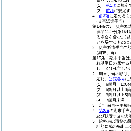
務をした職員にあっ
(1)
第1項
に規定
(2)
前項
に規定
4
前3項
に定めるも
(災害派遣手当)
第14条の3
災害派
律第112号)
第154
る場合を含む。)
及
とを要するものに
2
災害派遣手当の額
(期末手当)
第15条
期末手当は、
れ基準日の属する
し、又は死亡した
2
期末手当の額は、
応じ、
当該各号
に
(1)
6箇月 100分
(2)
5箇月以上6箇
(3)
3箇月以上5箇
(4)
3箇月未満 1
3
定年前再任用短
4
第2項
の期末手当
及び扶養手当の月
5
給料表の職務の級
計額に職の職制上