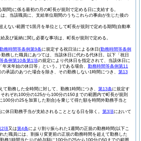
期間)
に係る最初の月の町長が規則で定める日に支給する。
には、当該職員に、支給単位期間のうちこれらの事由が生じた後の
超えない範囲で1箇月を単位として町長が規則で定める期間
(自動車
支給及び返納に関し必要な事項は、町長が規則で定める。
勤務時間等条例第9条
に規定する祝日法による休日
(
勤務時間等条例
を勤務した職員にあつては、当該休日に代わる代休日。以下「祝日
等条例第10条第1項
の規定により代休日を指定されて、当該休日に
「年末年始の休日等」という。)
である場合、
勤務時間等条例第11
者の承認のあつた場合を除き、その勤務しない1時間につき、
第13
えて勤務した全時間に対して、勤務1時間につき、
第13条
に規定す
ぞれ100分の125から100分の150までの範囲内で町長が規則
100分の25を加算した割合)
を乗じて得た額を時間外勤務手当と
員に休日勤務手当が支給されることとなる日を除く。
第3項
において
第2項
又は
第4条
により割り振られた1週間の正規の勤務時間
(以下こ
れた職員には、割振り変更前の正規の勤務時間を超えて勤務した
勤務1時間当たりの給与額に100分の25から100分の50までの範囲