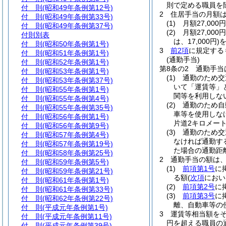
則で定める職員を
付 則
(昭和49年条例第12号)
2
住居手当の月額
付 則
(昭和49年条例第33号)
(1)
月額27,00
付 則
(昭和49年条例第37号)
(2)
月額27,00
付則別表
は、17,000円)
を
付 則
(昭和50年条例第1号)
3
前2項
に規定する
付 則
(昭和51年条例第1号)
(通勤手当)
付 則
(昭和52年条例第1号)
第8条の2
通勤手当
付 則
(昭和53年条例第1号)
(1)
通勤のため交
付 則
(昭和53年条例第37号)
いて「運賃等」
付 則
(昭和55年条例第1号)
関等を利用しな
付 則
(昭和55年条例第4号)
(2)
通勤のため自
付 則
(昭和55年条例第35号)
車等を使用しな
付 則
(昭和56年条例第1号)
片道2キロメー
付 則
(昭和56年条例第9号)
(3)
通勤のため交
付 則
(昭和57年条例第4号)
なければ通勤す
付 則
(昭和57年条例第19号)
た場合の通勤距
付 則
(昭和58年条例第25号)
2
通勤手当の額は
付 則
(昭和59年条例第5号)
(1)
前項第1号
に
付 則
(昭和59年条例第21号)
る額
(
次項
におい
付 則
(昭和61年条例第1号)
(2)
前項第2号
に
付 則
(昭和61年条例第33号)
(3)
前項第3号
に
付 則
(昭和62年条例第22号)
離、自動車等の
付 則
(平成元年条例第1号)
3
運賃等相当額を
付 則
(平成元年条例第11号)
円を超える職員の
付 則
(平成元年条例第39号)