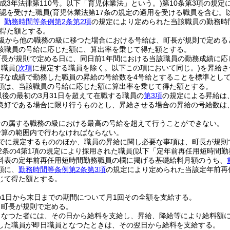
平成3年法律第110号。以下「育児休業法」という。)
第10条第3項の規定
認を受けた職員
(育児休業法第17条の規定の適用を受ける職員を含む。
、
勤務時間等条例第2条第2項
の規定により定められた当該職員の勤務時
得た額とする。
の級から他の職務の級に移つた場合における号給は、町長が規則で定める
該職員の号給に応じた額に、算出率を乗じて得た額とする。
町長が規則で定める日に、同日前1年間における当該職員の勤務成績に応
り職員
(
次項
に規定する職員を除く。以下この項において同じ。)
を昇給さ
好な成績で勤務した職員の昇給の号給数を4号給とすることを標準とし
額は、当該職員の号給に応じた額に算出率を乗じて得た額とする。
以後の最初の3月31日を超えて在職する職員の
第3項
の規定による昇給は
良好である場合に限り行うものとし、昇給させる場合の昇給の号給数は
その属する職務の級における最高の号給を超えて行うことができない。
予算の範囲内で行わなければならない。
でに規定するもののほか、職員の昇給に関し必要な事項は、町長が規則
2条の4第1項の規定により採用された職員
(以下「定年前再任用短時間勤
料表の定年前再任用短時間勤務職員の欄に掲げる基礎給料月額のうち、
額に、
勤務時間等条例第2条第3項
の規定により定められた当該定年前再
じて得た額とする。
1日から末日までの期間について月1回その全額を支給する。
、町長が規則で定める。
となつた者には、その日から給料を支給し、昇給、降給等により給料額
した職員が即日職員となつたときは、その翌日から給料を支給する。