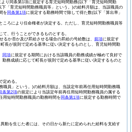
により同条第1項に規定する育児短時間勤務
(以下「育児短時間勤
以下「育児短時間勤務職員等」という。)
の給料月額は、当該職員の
間を
同条第1項
に規定する勤務時間で除して得た数
(以下「算出率」
ところにより任命権者が決定する。
ただし、育児短時間勤務職員等
じて、行うことができるものとする。
せるか否か及び昇給させる場合の昇給の号給数は、
前項
に規定す
て町長が規則で定める基準に従い決定するものとし、育児短時間勤
、
同項
に規定する期間における当該職員の勤務成績が極めて良好で
、勤務成績に応じて町長が規則で定める基準に従い決定するものと
で定める。
務職員」という。)
の給料月額は、当該定年前再任用短時間勤務職
前条第2項
の規定により当該定年前再任用短時間勤務職員の属する
任用短時間勤務職員の勤務時間を
同条第1項
に規定する勤務時間で
に異動を生じた者には、その日から新たに定められた給料を支給す