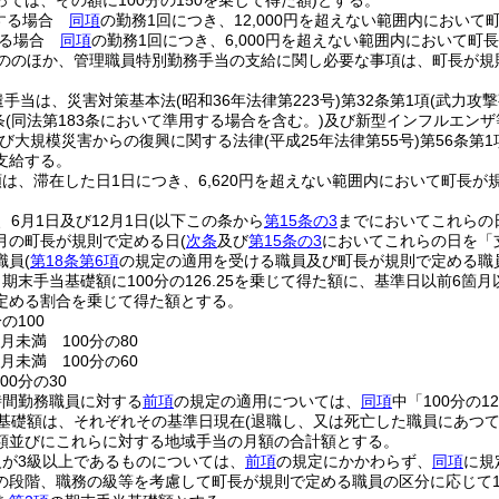
ては、その額に100分の150を乗じて得た額)
とする。
する場合
同項
の勤務1回につき、12,000円を超えない範囲内におい
する場合
同項
の勤務1回につき、6,000円を超えない範囲内において町
ののほか、管理職員特別勤務手当の支給に関し必要な事項は、町長が規
遣手当は、災害対策基本法
(昭和36年法律第223号)
第32条第1項
(武力攻
条
(同法第183条において準用する場合を含む。)
及び新型インフルエンザ
び大規模災害からの復興に関する法律
(平成25年法律第55号)
第56条第
支給する。
は、滞在した日1日につき、6,620円を超えない範囲内において町長が
6月1日及び12月1日
(以下この条から
第15条の3
までにおいてこれらの
月の町長が規則で定める日
(
次条
及び
第15条の3
においてこれらの日を「
職員
(
第18条第6項
の規定の適用を受ける職員及び町長が規則で定める職
期末手当基礎額に100分の126.25を乗じて得た額に、基準日以前6
定める割合を乗じて得た額とする。
の100
月未満 100分の80
月未満 100分の60
00分の30
時間勤務職員に対する
前項
の規定の適用については、
同項
中「100分の1
基礎額は、それぞれその基準日現在
(退職し、又は死亡した職員にあつ
額並びにこれらに対する地域手当の月額の合計額とする。
が3級以上であるものについては、
前項
の規定にかかわらず、
同項
に規
の段階、職務の級等を考慮して町長が規則で定める職員の区分に応じて1