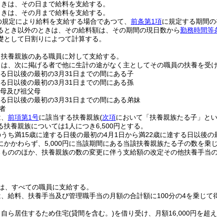
ときは、その日まで給料を支給する。
ときは、その月まで給料を支給する。
の規定により給料を支給する場合であつて、
前条第1項
に規定する期間の
るとき以外のときは、その給料額は、その期間の現日数から
勤務時間等
礎として日割りによつて計算する。
、扶養親族のある職員に対して支給する。
とは、次に掲げる者で他に生計の途がなく主としてその職員の扶養を受
する日以後の最初の3月31日までの間にある子
する日以後の最初の3月31日までの間にある孫
父母及び祖父母
する日以後の最初の3月31日までの間にある弟妹
者
は、
前項第1号
に該当する扶養親族
(
次項
において「扶養親族たる子」とい
扶養親族については1人につき6,500円とする。
うち満15歳に達する日後の最初の4月1日から満22歳に達する日以後の
にかかわらず、5,000円に当該期間にある当該扶養親族たる子の数を乗
るもののほか、扶養親族の数の変更に伴う支給額の改定その他扶養手当
は、すべての職員に支給する。
、給料、扶養手当及び管理職手当の月額の合計額に100分の4を乗じて
、自ら居住するため住宅
(貸間を含む。)
を借り受け、月額16,000円を超