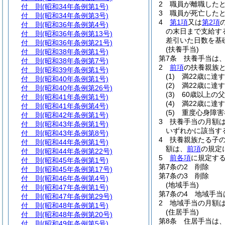
2
職員が離職した
付 則
(昭和34年条例第1号)
3
職員が死亡した
付 則
(昭和34年条例第3号)
4
第1項
又は
第2項
付 則
(昭和36年条例第4号)
の末日まで支給す
付 則
(昭和36年条例第13号)
差引いた日数を基
付 則
(昭和36年条例第21号)
(扶養手当)
付 則
(昭和38年条例第1号)
第7条
扶養手当は
付 則
(昭和38年条例第7号)
2
前項
の扶養親族
付 則
(昭和39年条例第1号)
(1)
満22歳に達
付 則
(昭和40年条例第1号)
(2)
満22歳に達
付 則
(昭和40年条例第26号)
(3)
60歳以上の
付 則
(昭和41年条例第1号)
(4)
満22歳に達
付 則
(昭和41年条例第4号)
(5)
重度心身障害
付 則
(昭和42年条例第1号)
3
扶養手当の月額
付 則
(昭和43年条例第1号)
いずれかに該当する
付 則
(昭和43年条例第8号)
4
扶養親族たる子の
付 則
(昭和44年条例第1号)
額は、
前項
の規定
付 則
(昭和44年条例第22号)
5
前各項
に規定す
付 則
(昭和45年条例第1号)
第7条の2
削除
付 則
(昭和45年条例第17号)
第7条の3
削除
付 則
(昭和46年条例第4号)
(地域手当)
付 則
(昭和47年条例第1号)
第7条の4
地域手当
付 則
(昭和47年条例第29号)
2
地域手当の月額は
付 則
(昭和48年条例第1号)
(住居手当)
付 則
(昭和48年条例第20号)
第8条
住居手当は
付 則
(昭和49年条例第5号)