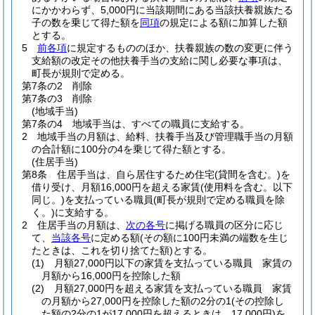
にかかわらず、5,000円に当該期間にある当該扶養親族たる
子の数を乗じて得た額を
同項
の規定による額に加算した額
とする。
5
前各項
に規定するもののほか、扶養親族の数の変更に伴う
支給額の改定その他扶養手当の支給に関し必要な事項は、
町長が規則で定める。
第7条の2
削除
第7条の3
削除
(地域手当)
第7条の4
地域手当は、すべての職員に支給する。
2
地域手当の月額は、給料、扶養手当及び管理職手当の月額
の合計額に100分の4を乗じて得た額とする。
(住居手当)
第8条
住居手当は、自ら居住するため住宅
(貸間を含む。)
を
借り受け、月額16,000円を超える家賃
(使用料を含む。以下
同じ。)
を支払っている職員
(町長が規則で定める職員を除
く。)
に支給する。
2
住居手当の月額は、
次の各号
に掲げる職員の区分に応じ
て、
当該各号
に定める額
(その額に100円未満の端数を生じ
たときは、これを切り捨てた額)
とする。
(1)
月額27,000円以下の家賃を支払っている職員 家賃の
月額から16,000円を控除した額
(2)
月額27,000円を超える家賃を支払っている職員 家賃
の月額から27,000円を控除した額の2分の1
(その控除し
た額の2分の1が17,000円を超えるときは、17,000円)
を