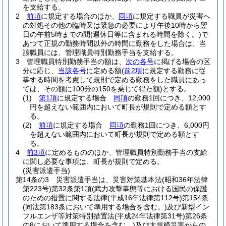
を支給する。
2
前項
に規定する場合のほか、
同項
に規定する職員が災害へ
の対処その他の臨時又は緊急の必要により午後10時から翌
日の午前5時までの間
(週休日等に含まれる時間を除く。)
で
あつて正規の勤務時間以外の時間に勤務をした場合は、当
該職員には、管理職員特別勤務手当を支給する。
3
管理職員特別勤務手当の額は、
次の各号
に掲げる場合の区
分に応じ、
当該各号
に定める額
(
前2項
に規定する勤務に従
事する時間を考慮して規則で定める勤務をした職員にあっ
ては、その額に100分の150を乗じて得た額)
とする。
(1)
第1項
に規定する場合
同項
の勤務1回につき、12,000
円を超えない範囲内において町長が規則で定める額とす
る。
(2)
前項
に規定する場合
同項
の勤務1回につき、6,000円
を超えない範囲内において町長が規則で定める額とす
る。
4
前3項
に定めるもののほか、管理職員特別勤務手当の支給
に関し必要な事項は、町長が規則で定める。
(災害派遣手当)
第14条の3
災害派遣手当は、災害対策基本法
(昭和36年法律
第223号)
第32条第1項
(武力攻撃事態等における国民の保護
のための措置に関する法律
(平成16年法律第112号)
第154条
(同法第183条において準用する場合を含む。)
及び新型イン
フルエンザ等対策特別措置法
(平成24年法律第31号)
第26条
の8において準用する場合を含む。)
及び大規模災害からの