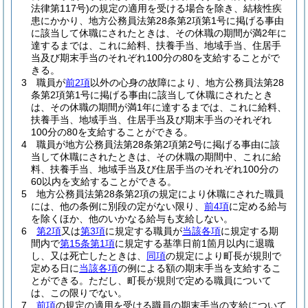
法律第117号)
の規定の適用を受ける場合を除き、結核性疾
患にかかり、地方公務員法第28条第2項第1号に掲げる事由
に該当して休職にされたときは、その休職の期間が満2年に
達するまでは、これに給料、扶養手当、地域手当、住居手
当及び期末手当のそれぞれ100分の80を支給することがで
きる。
3
職員が
前2項
以外の心身の故障により、地方公務員法第28
条第2項第1号に掲げる事由に該当して休職にされたとき
は、その休職の期間が満1年に達するまでは、これに給料、
扶養手当、地域手当、住居手当及び期末手当のそれぞれ
100分の80を支給することができる。
4
職員が地方公務員法第28条第2項第2号に掲げる事由に該
当して休職にされたときは、その休職の期間中、これに給
料、扶養手当、地域手当及び住居手当のそれぞれ100分の
60以内を支給することができる。
5
地方公務員法第28条第2項の規定により休職にされた職員
には、他の条例に別段の定がない限り、
前4項
に定める給与
を除くほか、他のいかなる給与も支給しない。
6
第2項
又は
第3項
に規定する職員が
当該各項
に規定する期
間内で
第15条第1項
に規定する基準日前1箇月以内に退職
し、又は死亡したときは、
同項
の規定により町長が規則で
定める日に
当該各項
の例による額の期末手当を支給するこ
とができる。
ただし、町長が規則で定める職員について
は、この限りでない。
7
前項
の規定の適用を受ける職員の期末手当の支給について