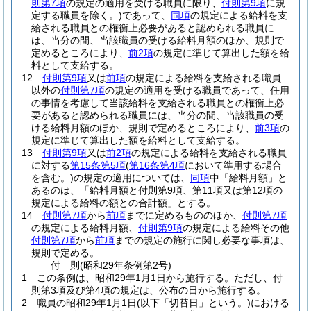
則第7項
の規定の適用を受ける職員に限り、
付則第9項
に規
定する職員を除く。)
であって、
同項
の規定による給料を支
給される職員との権衡上必要があると認められる職員に
は、当分の間、当該職員の受ける給料月額のほか、規則で
定めるところにより、
前2項
の規定に準じて算出した額を給
料として支給する。
12
付則第9項
又は
前項
の規定による給料を支給される職員
以外の
付則第7項
の規定の適用を受ける職員であって、任用
の事情を考慮して当該給料を支給される職員との権衡上必
要があると認められる職員には、当分の間、当該職員の受
ける給料月額のほか、規則で定めるところにより、
前3項
の
規定に準じて算出した額を給料として支給する。
13
付則第9項
又は
前2項
の規定による給料を支給される職員
に対する
第15条第5項
(
第16条第4項
において準用する場合
を含む。)
の規定の適用については、
同項
中「給料月額」と
あるのは、「給料月額と付則第9項、第11項又は第12項の
規定による給料の額との合計額」とする。
14
付則第7項
から
前項
までに定めるもののほか、
付則第7項
の規定による給料月額、
付則第9項
の規定による給料その他
付則第7項
から
前項
までの規定の施行に関し必要な事項は、
規則で定める。
付
則
(昭和29年
条例第2号)
1
この条例は、昭和29年1月1日から施行する。
ただし、付
則第3項及び第4項の規定は、公布の日から施行する。
2
職員の昭和29年1月1日
(以下「切替日」という。)
における