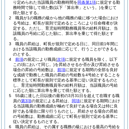
り定められた当該職員の勤務時間を
同条第1項
に規定する勤
務時間で除して得た数
(以下「算出率」という。)
を乗じて
得た額とする。
2
職員が1の職務の級から他の職務の級に移つた場合におけ
る号給は、町長が規則で定めるところにより任命権者が決
定する。
ただし、育児短時間勤務職員等の給料月額は、当
該職員の号給に応じた額に、算出率を乗じて得た額とす
る。
3
職員の昇給は、町長が規則で定める日に、同日前1年間に
おける当該職員の勤務成績に応じて、行うことができるも
のとする。
4
前項
の規定により職員
(
次項
に規定する職員を除く。以下
この項において同じ。)
を昇給させるか否か及び昇給させる
場合の昇給の号給数は、
前項
に規定する期間の全部を良好
な成績で勤務した職員の昇給の号給数を4号給とすることを
標準として町長が規則で定める基準に従い決定するものと
し、育児短時間勤務職員等の給料月額は、当該職員の号給
に応じた額に算出率を乗じて得た額とする。
5
55歳に達した日以後の最初の3月31日を超えて在職する職
員の
第3項
の規定による昇給は、
同項
に規定する期間におけ
る当該職員の勤務成績が極めて良好である場合又は特に良
好である場合に限り行うものとし、昇給させる場合の昇給
の号給数は、勤務成績に応じて町長が規則で定める基準に
従い決定するものとする。
6
職員の昇給は、その属する職務の級における最高の号給を