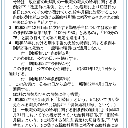
号給は、改正前の斑鳩町の一般職の職員の給与に関する条
例
(以下「改正前の条例」という。)
の適用により切替日の
前日においてその者が受けていた給料月額に対応するこの
条例の別表第1に掲げる新給料月額に対応するそれぞれの給
料表に定める号給とする。
3
昭和28年12月15日に支給する勤勉手当については改正前
の条例第35条第2項中「100分の50」とあるのは「100分の
75」と読み替えて同項の規定を適用する。
4
昭和28年における期末手当の支給の特例に関する条例本
則第2項の規定は、一般職の職員には適用しない。
付
則
(昭和31年
条例第5号)
この条例は、公布の日から施行する。
付
則
(昭和32年
条例第1号)
この条例は、公布の日から施行し、昭和31年12月1日から
適用する。
付
則
(昭和32年
条例第9号)
1
この条例は、公布の日から施行し、昭和32年4月1日から
適用する。
(給料の切替及びその切替に伴う措置)
2
昭和32年4月1日
(以下「切替日」という。)
において切り替
えられる職員の給料月額
(以下「切替給料月額」という。)
は、一般職の職員の給与に関する旧条例の適用により同年3
月31日においてその者が受けていた給料月額
(以下「旧給料
月額」という。)
に対応する付則別表第1の切替表
(以下「切
替表」という。)
に掲げる新給料月額に対応する給料表に定