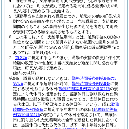
4
通勤手当は、支給単位期間
(町長が規則で定める通勤手当
にあつては、町長が規則で定める期間)
に係る最初の月の町
長が規則で定める日に支給する。
5
通勤手当を支給される職員につき、離職その他の町長が規
則で定める事由が生じた場合には、当該職員に、支給単位
期間のうちこれらの事由が生じた後の期間を考慮して町長
が規則で定める額を返納させるものとする。
6
この条において「支給単位期間」とは、通勤手当の支給の
単位となる期間として6箇月を超えない範囲で1箇月を単位
として町長が規則で定める期間
(自動車等に係る通勤手当に
あつては、1箇月)
をいう。
7
前各項
に規定するもののほか、通勤の実情の変更に伴う支
給額の改定その他通勤手当の支給及び返納に関し必要な事
項は、町長が規則で定める。
(給与の減額)
第9条
職員が勤務しないときは、
勤務時間等条例第8条の3
第1項
に規定する超勤代休時間、
勤務時間等条例第9条
に規
定する祝日法による休日
(
勤務時間等条例第10条第1項
の規
定により代休日を指定されて、当該休日に割り振られた勤
務時間の全部を勤務した職員にあつては、当該休日に代わ
る代休日。以下「祝日法による休日等」という。)
又は
勤務
時間等条例第9条
に規定する年末年始の休日
(
勤務時間等条
例第10条第1項
の規定により代休日を指定されて、当該休
日に割り振られた勤務時間の全部を勤務した職員にあつて
は、当該休日に代わる代休日。以下「年末年始の休日等」