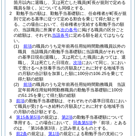
箇月以内に退職し、又は死亡した職員
(町長が規則で定める
職員を除く。)
についても同様とする。
2
勤勉手当の額は、勤勉手当基礎額に、任命権者が町長が規
則で定める基準に従つて定める割合を乗じて得た額とす
る。
この場合において、任命権者が支給する勤勉手当の額
の、当該職員に所属する
次の各号
に掲げる職員の区分ごと
の総額は、それぞれ
当該各号
に定める額を超えてはならな
い。
(1)
前項
の職員のうち定年前再任用短時間勤務職員以外の
職員 当該職員の勤勉手当基礎額に当該職員がそれぞれ
の基準日現在
(退職し、又は死亡した職員にあつては、退
職し、又は死亡した日現在。
次項
において同じ。)
におい
て受けるべき扶養手当の月額及びこれに対する地域手当
の月額の合計額を加算した額に100分の106.25を乗じて
得た額の総額
(2)
前項
の職員のうち定年前再任用短時間勤務職員 当該
定年前再任用短時間勤務職員の勤勉手当基礎額に100分
の51.25を乗じて得た額の総額
3
前項
の勤勉手当基礎額は、それぞれその基準日現在におい
て職員が受けるべき給料の月額及びこれに対する地域手当
の月額の合計額とする。
4
第15条第5項
の規定は、
第2項
の勤勉手当基礎額について
準用する。
この場合において、
同条第5項
中「前項」とある
のは、「第16条第3項」と読み替えるものとする。
5
前2条
の規定は、
第1項
の規定による勤勉手当の支給につ