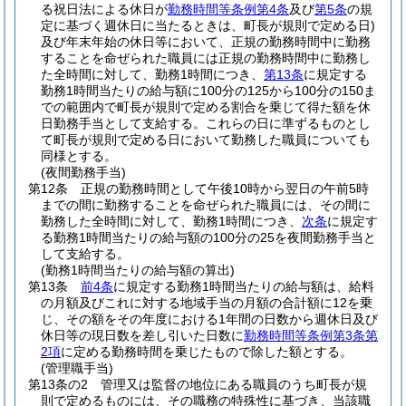
る祝日法による休日が
勤務時間等条例第4条
及び
第5条
の規
定に基づく週休日に当たるときは、町長が規則で定める日)
及び年末年始の休日等において、正規の勤務時間中に勤務
することを命ぜられた職員には正規の勤務時間中に勤務し
た全時間に対して、勤務1時間につき、
第13条
に規定する
勤務1時間当たりの給与額に100分の125から100分の150ま
での範囲内で町長が規則で定める割合を乗じて得た額を休
日勤務手当として支給する。
これらの日に準ずるものとし
て町長が規則で定める日において勤務した職員についても
同様とする。
(夜間勤務手当)
第12条
正規の勤務時間として午後10時から翌日の午前5時
までの間に勤務することを命ぜられた職員には、その間に
勤務した全時間に対して、勤務1時間につき、
次条
に規定す
る勤務1時間当たりの給与額の100分の25を夜間勤務手当と
して支給する。
(勤務1時間当たりの給与額の算出)
第13条
前4条
に規定する勤務1時間当たりの給与額は、給料
の月額及びこれに対する地域手当の月額の合計額に12を乗
じ、その額をその年度における1年間の日数から週休日及び
休日等の現日数を差し引いた日数に
勤務時間等条例第3条第
2項
に定める勤務時間を乗じたもので除した額とする。
(管理職手当)
第13条の2
管理又は監督の地位にある職員のうち町長が規
則で定めるものには、その職務の特殊性に基づき、当該職