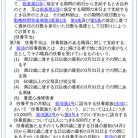
て、
前条第1項
に規定する期間の初日から支給するとき以外
のとき、又は
前条第1項
に規定する期間の末日まで支給する
とき以外のときは、その給料額は、その期間の現日数から
勤務時間等条例第3条第1項
、
第4条
及び
第5条
の規定に基づ
く週休日の日数を差引いた日数を基礎として日割りによつ
て計算する。
(扶養手当)
第7条
扶養手当は、扶養親族のある職員に対して支給する。
2
前項
の扶養親族とは、次に掲げる者で他に生計の途がなく
主としてその職員の扶養を受けているものをいう。
(1)
満22歳に達する日以後の最初の3月31日までの間にあ
る子
(2)
満22歳に達する日以後の最初の3月31日までの間にあ
る孫
(3)
60歳以上の父母及び祖父母
(4)
満22歳に達する日以後の最初の3月31日までの間にあ
る弟妹
(5)
重度心身障害者
3
扶養手当の月額は、
前項第1号
に該当する扶養親族
(
次項
に
おいて「扶養親族たる子」という。)
については1人につき
13,000円、
前項第2号
から
第5号
までのいずれかに該当する
扶養親族については1人につき6,500円とする。
4
扶養親族たる子のうち満15歳に達する日後の最初の4月1
日から満22歳に達する日以後の最初の3月31日までの間に
ある子がいる場合における扶養手当の月額は、
前項
の規定