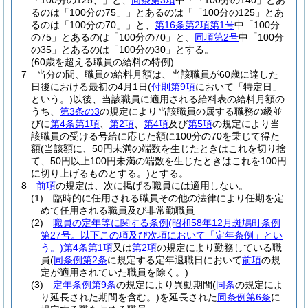
「100分の125、」と、
同条第3項
中「「100分の140」とあ
るのは「100分の75」」とあるのは「「100分の125」とあ
るのは「100分の70」」と、
第16条第2項第1号
中「100分
の75」とあるのは「100分の70」と、
同項第2号
中「100分
の35」とあるのは「100分の30」とする。
(60歳を超える職員の給料の特例)
7
当分の間、職員の給料月額は、当該職員が60歳に達した
日後における最初の4月1日
(
付則第9項
において「特定日」
という。)
以後、当該職員に適用される給料表の給料月額の
うち、
第3条の3
の規定により当該職員の属する職務の級並
びに
第4条第1項
、
第2項
、
第4項
及び
第5項
の規定により当
該職員の受ける号給に応じた額に100分の70を乗じて得た
額
(当該額に、50円未満の端数を生じたときはこれを切り捨
て、50円以上100円未満の端数を生じたときはこれを100円
に切り上げるものとする。)
とする。
8
前項
の規定は、次に掲げる職員には適用しない。
(1)
臨時的に任用される職員その他の法律により任期を定
めて任用される職員及び非常勤職員
(2)
職員の定年等に関する条例
(昭和58年12月斑鳩町条例
第27号。以下この項及び次項において「定年条例」とい
う。)
第4条第1項
又は
第2項
の規定により勤務している職
員
(
同条例第2条
に規定する定年退職日において
前項
の規
定が適用されていた職員を除く。)
(3)
定年条例第9条
の規定により異動期間
(
同条
の規定によ
り延長された期間を含む。)
を延長された
同条例第6条
に