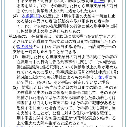
する支給日の前日までの間に離職した職員
(
前2号
に掲げ
る者を除く。)
で、その離職した日から当該支給日の前日
までの間に拘禁刑以上の刑に処せられたもの
(4)
次条第1項
の規定により期末手当の支給を一時差し止
める処分を受けた者
(当該処分を取り消された者を除
く。)
で、その者の在職期間中の行為に係る刑事事件に関
し拘禁刑以上の刑に処せられたもの
第15条の3
任命権者は、支給日に期末手当を支給すること
とされていた職員で当該支給日の前日までに離職したもの
が
次の各号
のいずれかに該当する場合は、当該期末手当の
支給を一時差し止めることができる。
(1)
離職した日から当該支給日の前日までの間にその者の
在職期間中の行為に係る刑事事件に関して、その者が起
訴
(当該起訴に係る犯罪について拘禁刑以上の刑が定めら
れているものに限り、刑事訴訟法
(昭和23年法律第131号)
第6編に規定する略式手続によるものを除く。
第5項
にお
いて同じ。)
をされ、その判決が確定していない場合
(2)
離職した日から当該支給日の前日までの間に、その者
の在職期間中の行為に係る刑事事件に関して、その者が
逮捕された場合又はその者から聴取をした事項若しくは
調査により判明した事実に基づきその者に犯罪があると
思料するに至つた場合であつて、その者に対し期末手当
を支給することが、公務に対する住民の信頼を確保し、
期末手当に関する制度の適正かつ円滑な実施を維持する
上で重大な支障を生ずると認めるとき。