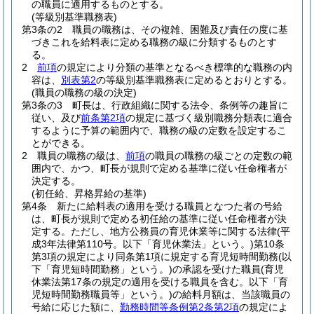
の職員に適用するものとする。
(等級別基準職務表)
第3条の2
職員の職務は、その複雑、困難及び責任の度に基
づきこれを給料表に定める職務の級に分類するものとす
る。
2
前項
の規定により分類の基準となるべき標準的な職務の内
容は、
別表第2
の等級別基準職務表に定めるとおりとする。
(職員の職務の級の決定)
第3条の3
町長は、行政組織に関する法令、条例等の趣旨に
従い、及び
前条第2項
の規定に基づく級別職務分類表に適合
するように予算の範囲内で、職務の級の定数を設定するこ
とができる。
2
職員の職務の級は、
前項
の職員の職務の級ごとの定数の範
囲内で、かつ、町長が規則で定める基準に従い任命権者が
決定する。
(初任給、昇格昇給の基準)
第4条
新たに給料表の適用を受ける職員となつた者の号給
は、町長が規則で定める初任給の基準に従い任命権者が決
定する。
ただし、地方公務員の育児休業等に関する法律
(平
成3年法律第110号。以下「育児休業法」という。)
第10条
第3項の規定により同条第1項に規定する育児短時間勤務
(以
下「育児短時間勤務」という。)
の承認を受けた職員
(育児
休業法第17条の規定の適用を受ける職員を含む。以下「育
児短時間勤務職員等」という。)
の給料月額は、当該職員の
号給に応じた額に、
勤務時間等条例第2条第2項
の規定によ