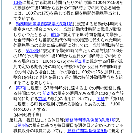
13条
に規定する勤務1時間当たりの給与額に100分の150
(そ
の勤務が午後10時から翌日の午前5時までの間である場合
には、100分の175)
を乗じて得た額を時間外勤務手当とし
て支給する。
5
勤務時間等条例第8条の3第1項
に規定する超勤代休時間を
指定された場合において、当該超勤代休時間に職員が勤務
しなかつたときは、
前項
に規定する60時間を超えて勤務し
た全時間のうち当該超勤代休時間の指定に代えられた時間
外勤務手当の支給に係る時間に対しては、当該時間1時間に
つき、
第13条
に規定する勤務1時間当たりの給与額に100分
の150
(その時間が午後10時から翌日の午前5時までの間で
ある場合には、100分の175)
から
第1項
に規定する町長が規
則で定める割合
(その時間が午後10時から翌日の午前5時ま
での間である場合には、その割合に100分の25を加算した
割合)
を減じた割合を乗じて得た額の時間外勤務手当を支給
することを要しない。
6
第3項
に規定する7時間45分に達するまでの間の勤務に係
る時間について
前2項
の規定の適用がある場合における当該
時間に対する
前項
の規定の適用については、
同項
中「第1項
に規定する町長が規則で定める割合」とあるのは、「100
分の100」とする。
(休日勤務手当)
第11条
祝日法による休日等
(
勤務時間等条例第3条第1項
又
は
第4条
の規定に基づき毎日曜日を週休日と定められている
職員以外の職員にあつては、
勤務時間等条例第9条
に規定す