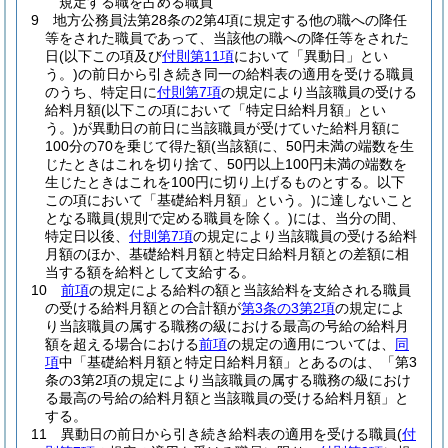
規定する職を占める職員
9
地方公務員法第28条の2第4項に規定する他の職への降任
等をされた職員であって、当該他の職への降任等をされた
日
(以下この項及び
付則第11項
において「異動日」とい
う。)
の前日から引き続き同一の給料表の適用を受ける職員
のうち、特定日に
付則第7項
の規定により当該職員の受ける
給料月額
(以下この項において「特定日給料月額」とい
う。)
が異動日の前日に当該職員が受けていた給料月額に
100分の70を乗じて得た額
(当該額に、50円未満の端数を生
じたときはこれを切り捨て、50円以上100円未満の端数を
生じたときはこれを100円に切り上げるものとする。以下
この項において「基礎給料月額」という。)
に達しないこと
となる職員
(規則で定める職員を除く。)
には、当分の間、
特定日以後、
付則第7項
の規定により当該職員の受ける給料
月額のほか、基礎給料月額と特定日給料月額との差額に相
当する額を給料として支給する。
10
前項
の規定による給料の額と当該給料を支給される職員
の受ける給料月額との合計額が
第3条の3第2項
の規定によ
り当該職員の属する職務の級における最高の号給の給料月
額を超える場合における
前項
の規定の適用については、
同
項
中「基礎給料月額と特定日給料月額」とあるのは、「第3
条の3第2項の規定により当該職員の属する職務の級におけ
る最高の号給の給料月額と当該職員の受ける給料月額」と
する。
11
異動日の前日から引き続き給料表の適用を受ける職員
(
付