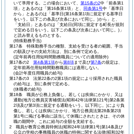
いて準用する。
この場合において、
第15条の2
中「前条第1
項」とあるのは「第16条第1項」と、
同条第1号
中「基準日
から」とあるのは「基準日
(第16条第1項に規定する基準日
をいう。以下この条及び次条において同じ。)
から」と、
「支給日」とあるのは「支給日
(同項に規定する町長が規則
で定める日をいう。以下この条及び次条において同じ。)
」
と読み替えるものとする。
(特殊勤務手当)
第17条
特殊勤務手当の種類、支給を受ける者の範囲、手当
の額及びその支給方法は、別に条例で定める。
(定年前再任用短時間勤務職員についての適用除外)
第17条の2
第4条第1項
から
第8項
まで及び
第7条
の規定は、
定年前再任用短時間勤務職員には適用しない。
(会計年度任用職員の給与)
第17条の3
法第22条の2第1項の規定により採用された職員
の給与は、別に条例で定める。
(休職者の給与)
第18条
職員が公務上負傷し、若しくは疾病にかかり、又は
通勤
(地方公務員災害補償法
(昭和42年法律第121号)
第2条第
2項及び第3項に規定する通勤をいう。以下同じ。)
により負
傷し、若しくは疾病にかかり、地方公務員法第28条第2項
第1号に掲げる事由に該当して休職にされたときは、その休
職の期間中、これに給与の全額を支給する。
2
職員が教育公務員特例法
(昭和24年法律第1号)
第14条及び
公立の学校の事務職員の休職の特例に関する法律
(昭和32年