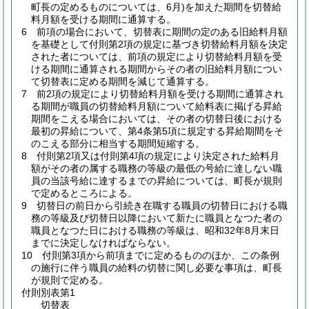
町長の定めるものについては、6月)
を加えた期間を切替給
料月額を受ける期間に通算する。
6
前項の場合において、切替表に期間の定のある旧給料月額
を基礎として付則第2項の規定に基づき切替給料月額を決定
された者については、前項の規定により切替給料月額を受
ける期間に通算される期間からその者の旧給料月額につい
て切替表に定める期間を減じて通算する。
7
前2項の規定により切替給料月額を受ける期間に通算され
る期間が職員の切替給料月額について給料表に掲げる昇給
期間をこえる場合においては、その者の切替日後における
最初の昇給について、第4条第5項に規定する昇給期間をそ
のこえる部分に相当する期間短縮する。
8
付則第2項又は付則第4項の規定により決定された給料月
額がその者の属する職務の等級の最低の号給に達しない職
員の当該号給に達するまでの昇給については、町長が規則
で定めるところによる。
9
切替日の前日から引続き在職する職員の切替日における職
務の等級及び切替日以降において新たに職員となつた者の
職員となつた日における職務の等級は、昭和32年8月末日
までに決定しなければならない。
10
付則第3項から前項までに定めるもののほか、この条例
の施行に伴う職員の給料の切替に関し必要な事項は、町長
が規則で定める。
付則別表第1
切替表