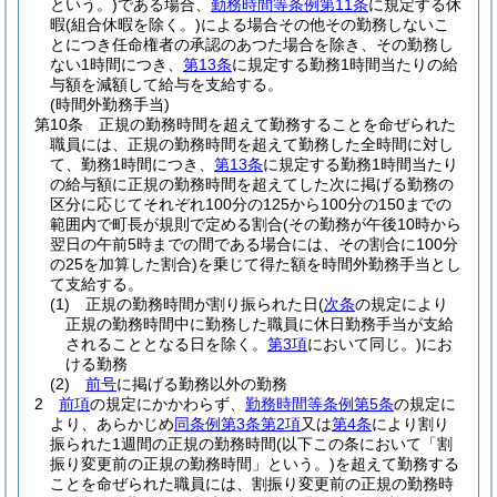
という。)
である場合、
勤務時間等条例第11条
に規定する休
暇
(組合休暇を除く。)
による場合その他その勤務しないこ
とにつき任命権者の承認のあつた場合を除き、その勤務し
ない1時間につき、
第13条
に規定する勤務1時間当たりの給
与額を減額して給与を支給する。
(時間外勤務手当)
第10条
正規の勤務時間を超えて勤務することを命ぜられた
職員には、正規の勤務時間を超えて勤務した全時間に対し
て、勤務1時間につき、
第13条
に規定する勤務1時間当たり
の給与額に正規の勤務時間を超えてした次に掲げる勤務の
区分に応じてそれぞれ100分の125から100分の150までの
範囲内で町長が規則で定める割合
(その勤務が午後10時から
翌日の午前5時までの間である場合には、その割合に100分
の25を加算した割合)
を乗じて得た額を時間外勤務手当とし
て支給する。
(1)
正規の勤務時間が割り振られた日
(
次条
の規定により
正規の勤務時間中に勤務した職員に休日勤務手当が支給
されることとなる日を除く。
第3項
において同じ。)
にお
ける勤務
(2)
前号
に掲げる勤務以外の勤務
2
前項
の規定にかかわらず、
勤務時間等条例第5条
の規定に
より、あらかじめ
同条例第3条第2項
又は
第4条
により割り
振られた1週間の正規の勤務時間
(以下この条において「割
振り変更前の正規の勤務時間」という。)
を超えて勤務する
ことを命ぜられた職員には、割振り変更前の正規の勤務時