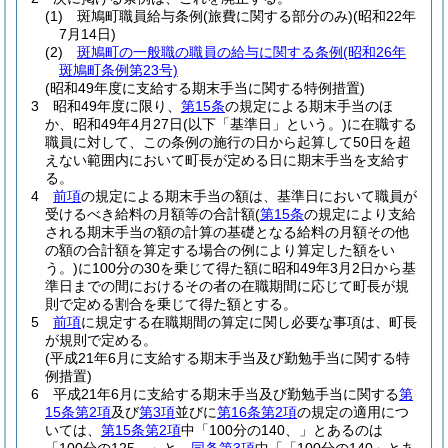
(1)
斑鳩町職員給与条例
(旅費に関する部分のみ)
(昭和22年
7月14日)
(2)
斑鳩町の一般職の職員の給与に関する条例
(昭和26年
斑鳩町条例第23号)
(昭和49年度に支給する期末手当に関する特例措置)
3
昭和49年度に限り、
第15条
の規定による期末手当のほ
か、昭和49年4月27日
(以下「基準日」という。)
に在職する
職員に対して、この条例の施行の日から起算して50日を超
えない範囲内において町長が定める日に期末手当を支給す
る。
4
前項
の規定による期末手当の額は、基準日において職員が
受けるべき給料の月額等の合計額
(
第15条
の規定により支給
される期末手当の額の計算の基礎となる給料の月額その他
の額の合計額を算定する場合の例により算定した額をい
う。)
に100分の30を乗じて得た額に昭和49年3月2日から基
準日までの間におけるその者の在職期間に応じて町長が規
則で定める割合を乗じて得た額とする。
5
前項
に規定する在職期間の算定に関し必要な事項は、町長
が規則で定める。
(平成21年6月に支給する期末手当及び勤勉手当に関する特
例措置)
6
平成21年6月に支給する期末手当及び勤勉手当に関する
第
15条第2項
及び
第3項
並びに
第16条第2項
の規定の適用につ
いては、
第15条第2項
中「100分の140、」とあるのは