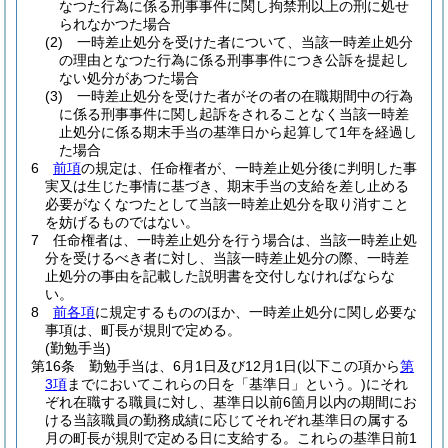
なつた行為に係る刑事事件に関し拘禁刑以上の刑に処せ
られなかつた場合
(2)
一時差止処分を受けた者について、当該一時差止処分
の理由となつた行為に係る刑事事件につき公訴を提起し
ない処分があつた場合
(3)
一時差止処分を受けた者がその者の在職期間中の行為
に係る刑事事件に関し起訴をされることなく当該一時差
止処分に係る期末手当の基準日から起算して1年を経過し
た場合
6
前項
の規定は、任命権者が、一時差止処分後に判明した事
実又は生じた事情に基づき、期末手当の支給を差し止める
必要がなくなつたとして当該一時差止処分を取り消すこと
を妨げるものではない。
7
任命権者は、一時差止処分を行う場合は、当該一時差止処
分を受けるべき者に対し、当該一時差止処分の際、一時差
止処分の事由を記載した説明書を交付しなければならな
い。
8
前各項
に規定するもののほか、一時差止処分に関し必要な
事項は、町長が規則で定める。
(勤勉手当)
第16条
勤勉手当は、6月1日及び12月1日
(以下この項から
第
3項
までにおいてこれらの日を「基準日」という。)
にそれ
ぞれ在職する職員に対し、基準日以前6箇月以内の期間にお
ける当該職員の勤務成績に応じてそれぞれ基準日の属する
月の町長が規則で定める日に支給する。
これらの基準日前1