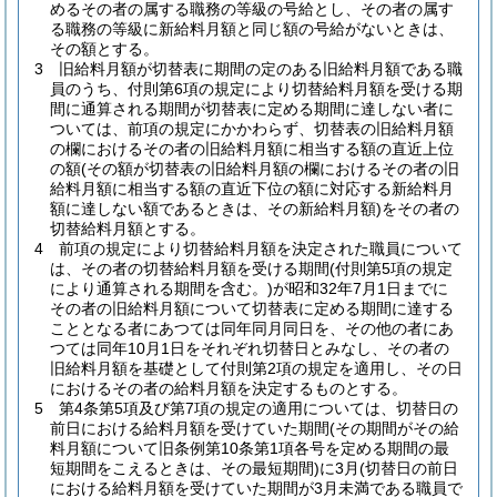
めるその者の属する職務の等級の号給とし、その者の属す
る職務の等級に新給料月額と同じ額の号給がないときは、
その額とする。
3
旧給料月額が切替表に期間の定のある旧給料月額である職
員のうち、付則第6項の規定により切替給料月額を受ける期
間に通算される期間が切替表に定める期間に達しない者に
ついては、前項の規定にかかわらず、切替表の旧給料月額
の欄におけるその者の旧給料月額に相当する額の直近上位
の額
(その額が切替表の旧給料月額の欄におけるその者の旧
給料月額に相当する額の直近下位の額に対応する新給料月
額に達しない額であるときは、その新給料月額)
をその者の
切替給料月額とする。
4
前項の規定により切替給料月額を決定された職員について
は、その者の切替給料月額を受ける期間
(付則第5項の規定
により通算される期間を含む。)
が昭和32年7月1日までに
その者の旧給料月額について切替表に定める期間に達する
こととなる者にあつては同年同月同日を、その他の者にあ
つては同年10月1日をそれぞれ切替日とみなし、その者の
旧給料月額を基礎として付則第2項の規定を適用し、その日
におけるその者の給料月額を決定するものとする。
5
第4条第5項及び第7項の規定の適用については、切替日の
前日における給料月額を受けていた期間
(その期間がその給
料月額について旧条例第10条第1項各号を定める期間の最
短期間をこえるときは、その最短期間)
に3月
(切替日の前日
における給料月額を受けていた期間が3月未満である職員で