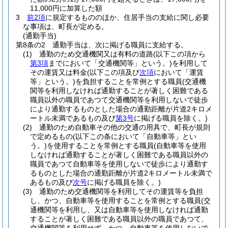
11,000円に加算した額
3
前2項
に規定するもののほか、住居手当の支給に関し必要
な事項は、町長が定める。
(通勤手当)
第8条の2
通勤手当は、次に掲げる職員に支給する。
(1)
通勤のため交通機関又は有料の道路
(以下この項から
第3項
までにおいて「交通機関等」という。)
を利用して
その運賃又は料金
(以下この項及び
次項
において「運賃
等」という。)
を負担することを常例とする職員
(交通機
関等を利用しなければ通勤することが著しく困難である
職員以外の職員であつて交通機関等を利用しないで徒歩
により通勤するものとした場合の通勤距離が片道2キロメ
ートル未満であるもの及び
第3号
に掲げる職員を除く。)
(2)
通勤のため自動車その他の交通の用具で、町長が規則
で定めるもの
(以下この条において「自動車等」とい
う。)
を使用することを常例とする職員
(自動車等を使用
しなければ通勤することが著しく困難である職員以外の
職員であつて自動車等を使用しないで徒歩により通勤す
るものとした場合の通勤距離が片道2キロメートル未満で
あるもの及び
次号
に掲げる職員を除く。)
(3)
通勤のため交通機関等を利用してその運賃等を負担
し、かつ、自動車等を使用することを常例とする職員
(交
通機関等を利用し、又は自動車等を使用しなければ通勤
することが著しく困難である職員以外の職員であつて、