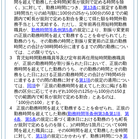
間を超えて勤務した全時間
(町長が規則で定める時間を除
く。)
に対して、勤務1時間につき、
第13条
に規定する勤務
1時間当たりの給与額に100分の25から100分の50までの範
囲内で町長が規則で定める割合を乗じて得た額を時間外勤
務手当として支給する。
ただし、定年前再任用短時間勤務
職員が、
勤務時間等条例第5条
の規定により、割振り変更前
の正規の勤務時間を超えて勤務することを命ぜられてした
勤務のうち、その勤務の時間と割振り変更前の正規の勤務
時間との合計が38時間45分に達するまでの間の勤務につい
ては、この限りでない。
3
育児短時間勤務職員等及び定年前再任用短時間勤務職員
が、正規の勤務時間が割り振られた日において、正規の勤
務時間を超えてした勤務のうち、その勤務の時間とその勤
務をした日における正規の勤務時間との合計が7時間45分
に達するまでの間の勤務に対する
第1項
の規定の適用につい
ては、
同項
中「正規の勤務時間を超えてした次に掲げる勤
務の区分に応じてそれぞれ100分の125から100分の150ま
での範囲内で町長が規則で定める割合」とあるのは、
「100分の100」とする。
4
正規の勤務時間を超えて勤務することを命ぜられ、正規の
勤務時間を超えてした勤務
(
勤務時間等条例第3条第1項
、
第
4条
、
第5条
の規定に基づく週休日における勤務のうち町長
が規則で定めるものを除く。)
の時間が1箇月について60時
間を超えた職員には、その60時間を超えて勤務した全時間
に対して、
第1項
の規定にかかわらず、勤務1時間につき
第