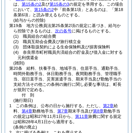
は、
第15条の2
及び
第15条の3
の規定を準用する。
この場合
において、
第15条の2
中「前条第1項」とあるのは、「第18
条第6項」と読み替えるものとする。
(給与からの控除)
第19条
地方公務員法第25条第2項の規定に基づき、給与か
ら控除できるものは、
次の各号
に掲げるものとする。
(1)
職員組合の組合費
(2)
職員互助会会費及び旅行積立金
(3)
団体取扱契約による生命保険料及び損害保険料
(4)
奈良県市町村職員共済組合の貯金及び借入金に対する
元利償還金
(雑則)
第20条
給料、扶養手当、地域手当、住居手当、通勤手当、
時間外勤務手当、休日勤務手当、夜間勤務手当、管理職手
当、宿日直手当、災害派遣手当、期末手当及び勤勉手当の
支給方法その他この条例の施行に関し必要な事項は、町長
が規則で定める。
付
則
(施行期日)
1
この条例は、公布の日から施行する。
ただし、
第2章
給
料、
第4章
勤務地手当、
第7章
期末手当及び
第8章
勤勉手当
の規定は昭和27年11月1日から、
第11章
旅費に関する規定
は昭和28年4月1日から適用する。
(条例の廃止)
2
次に掲げる条例は、これを廃止する。