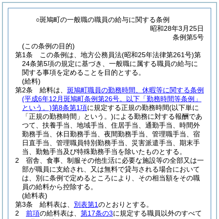
○斑鳩町の一般職の職員の給与に関する条例
昭和28年3月25日
条例第5号
(この条例の目的)
第1条
この条例は、地方公務員法
(昭和25年法律第261号)
第
24条第5項の規定に基づき、一般職に属する職員の給与に
関する事項を定めることを目的とする。
(給料)
第2条
給料は、
斑鳩町職員の勤務時間、休暇等に関する条例
(平成6年12月斑鳩町条例第26号。以下「勤務時間等条例」
という。)
第8条第1項
に規定する正規の勤務時間
(以下単に
「正規の勤務時間」という。)
による勤務に対する報酬であ
つて、扶養手当、地域手当、住居手当、通勤手当、時間外
勤務手当、休日勤務手当、夜間勤務手当、管理職手当、宿
日直手当、管理職員特別勤務手当、災害派遣手当、期末手
当、勤勉手当及び特殊勤務手当を除いたものとする。
2
宿舎、食事、制服その他生活に必要な施設等の全部又は一
部が職員に支給され、又は無料で貸与される場合において
は、別に条例で定めるところにより、その相当額をその職
員の給料から控除する。
(給料表)
第3条
給料表は、
別表第1
のとおりとする。
2
前項
の給料表は、
第17条の3
に規定する職員以外のすべて