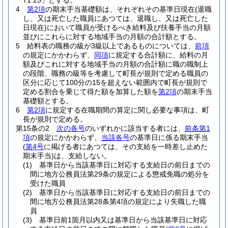
71.25」とする。
4
第2項
の期末手当基礎額は、それぞれその基準日現在
(退職
し、又は死亡した職員にあつては、退職し、又は死亡した
日現在)
において職員が受けるべき給料及び扶養手当の月額
並びにこれらに対する地域手当の月額の合計額とする。
5
給料表の職務の級が3級以上であるものについては、
前項
の規定にかかわらず、
同項
に規定する合計額に、給料の月
額及びこれに対する地域手当の月額の合計額に職の職制上
の段階、職務の級等を考慮して町長が規則で定める職員の
区分に応じて100分の15を超えない範囲内で町長が規則で
定める割合を乗じて得た額を加算した額を
第2項
の期末手当
基礎額とする。
6
第2項
に規定する在職期間の算定に関し必要な事項は、町
長が規則で定める。
第15条の2
次の各号
のいずれかに該当する者には、
前条第1
項
の規定にかかわらず、
当該各号
の基準日に係る期末手当
(
第4号
に掲げる者にあつては、その支給を一時差し止めた
期末手当)
は、支給しない。
(1)
基準日から当該基準日に対応する支給日の前日までの
間に地方公務員法第29条の規定による懲戒免職の処分を
受けた職員
(2)
基準日から当該基準日に対応する支給日の前日までの
間に地方公務員法第28条第4項の規定により失職した職
員
(3)
基準日前1箇月以内又は基準日から当該基準日に対応