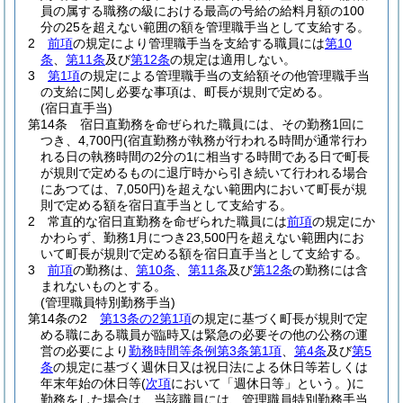
員の属する職務の級における最高の号給の給料月額の100
分の25を超えない範囲の額を管理職手当として支給する。
2
前項
の規定により管理職手当を支給する職員には
第10
条
、
第11条
及び
第12条
の規定は適用しない。
3
第1項
の規定による管理職手当の支給額その他管理職手当
の支給に関し必要な事項は、町長が規則で定める。
(宿日直手当)
第14条
宿日直勤務を命ぜられた職員には、その勤務1回に
つき、4,700円
(宿直勤務が執務が行われる時間が通常行わ
れる日の執務時間の2分の1に相当する時間である日で町長
が規則で定めるものに退庁時から引き続いて行われる場合
にあつては、7,050円)
を超えない範囲内において町長が規
則で定める額を宿日直手当として支給する。
2
常直的な宿日直勤務を命ぜられた職員には
前項
の規定にか
かわらず、勤務1月につき23,500円を超えない範囲内にお
いて町長が規則で定める額を宿日直手当として支給する。
3
前項
の勤務は、
第10条
、
第11条
及び
第12条
の勤務には含
まれないものとする。
(管理職員特別勤務手当)
第14条の2
第13条の2第1項
の規定に基づく町長が規則で定
める職にある職員が臨時又は緊急の必要その他の公務の運
営の必要により
勤務時間等条例第3条第1項
、
第4条
及び
第5
条
の規定に基づく週休日又は祝日法による休日等若しくは
年末年始の休日等
(
次項
において「週休日等」という。)
に
勤務をした場合は、当該職員には、管理職員特別勤務手当