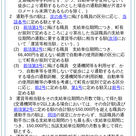
交通機関等を利用せず、かつ、自動車等を使用しないで
徒歩により通勤するものとした場合の通勤距離が片道2キ
ロメートル未満であるものを除く。)
2
通勤手当の額は、
次の各号
に掲げる職員の区分に応じ、
当
該各号
に定める額とする。
(1)
前項第1号
に掲げる職員 支給単位期間につき、町長
が規則で定めるところにより算出した当該職員の支給単
位期間の通勤に要する運賃等の額に相当する額
(
次項
にお
いて「運賃等相当額」という。)
(2)
前項第2号
に掲げる職員 支給単位期間につき、
66,400円を超えない範囲で自動車の使用距離の区分に応
じて町長が規則で定める額
(3)
前項第3号
に掲げる職員 交通機関等を利用せず、か
つ、自動車等を使用しないで徒歩により通勤するものと
する場合の通勤距離、交通機関等の利用距離、自動車等
の使用距離等の事情を考慮して町長が規則で定める区分
に応じ、
前2号
に定める額、
第1号
に定める額又は
前号
に
定める額
3
運賃等相当額をその支給単位期間の月数で除して得た額
(交通機関等が2以上ある場合においては、その合計額)
及び
前項第2号
に定める額の合計額が150,000円を超える職員の
通勤手当の額は、
同項
の規定にかかわらず、当該職員の通
勤手当に係る支給単位期間のうち最も長い支給単位期間に
つき、150,000円に当該支給単位期間の月数を乗じて得た
額とする。