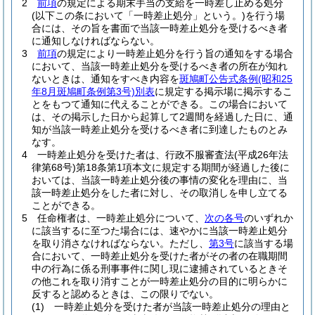
2
前項
の規定による期末手当の支給を一時差し止める処分
(以下この条において「一時差止処分」という。)
を行う場
合には、その旨を書面で当該一時差止処分を受けるべき者
に通知しなければならない。
3
前項
の規定により一時差止処分を行う旨の通知をする場合
において、当該一時差止処分を受けるべき者の所在が知れ
ないときは、通知をすべき内容を
斑鳩町公告式条例
(昭和25
年8月斑鳩町条例第3号)
別表
に規定する掲示場に掲示するこ
とをもつて通知に代えることができる。
この場合において
は、その掲示した日から起算して2週間を経過した日に、通
知が当該一時差止処分を受けるべき者に到達したものとみ
なす。
4
一時差止処分を受けた者は、行政不服審査法
(平成26年法
律第68号)
第18条第1項本文に規定する期間が経過した後に
おいては、当該一時差止処分後の事情の変化を理由に、当
該一時差止処分をした者に対し、その取消しを申し立てる
ことができる。
5
任命権者は、一時差止処分について、
次の各号
のいずれか
に該当するに至つた場合には、速やかに当該一時差止処分
を取り消さなければならない。
ただし、
第3号
に該当する場
合において、一時差止処分を受けた者がその者の在職期間
中の行為に係る刑事事件に関し現に逮捕されているときそ
の他これを取り消すことが一時差止処分の目的に明らかに
反すると認めるときは、この限りでない。
(1)
一時差止処分を受けた者が当該一時差止処分の理由と