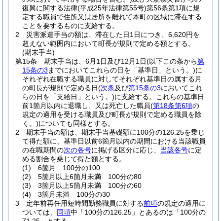
復興に関する法律
(平成25年法律第55号)
第56条第1項に規
定する職員で住所又は居所を離れて本町の区域に滞在する
ことを要するものに支給する。
2
災害派遣手当の額は、滞在した日1日につき、6,620円を
超えない範囲内において町長が規則で定める額とする。
(期末手当)
第15条
期末手当は、6月1日及び12月1日
(以下この条から
第
15条の3
までにおいてこれらの日を「基準日」という。)
に
それぞれ在職する職員に対してそれぞれ基準日の属する月
の町長が規則で定める日
(
次条
及び
第15条の3
においてこれ
らの日を「支給日」という。)
に支給する。
これらの基準日
前1箇月以内に退職し、又は死亡した職員
(
第18条第6項
の
規定の適用を受ける職員及び町長が規則で定める職員を除
く。)
についても同様とする。
2
期末手当の額は、期末手当基礎額に100分の126.25を乗じ
て得た額に、基準日以前6箇月以内の期間における当該職員
の在職期間の
次の各号
に掲げる区分に応じ、
当該各号
に定
める割合を乗じて得た額とする。
(1)
6箇月 100分の100
(2)
5箇月以上6箇月未満 100分の80
(3)
3箇月以上5箇月未満 100分の60
(4)
3箇月未満 100分の30
3
定年前再任用短時間勤務職員に対する
前項
の規定の適用に
ついては、
同項
中「100分の126.25」とあるのは「100分の