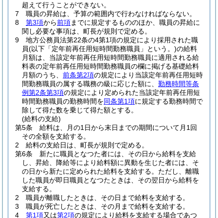
超えて行うことができない。
7
職員の昇給は、予算の範囲内で行わなければならない。
8
第3項
から
前項
までに規定するもののほか、職員の昇給に
関し必要な事項は、町長が規則で定める。
9
地方公務員法第22条の4第1項の規定により採用された職
員
(以下「定年前再任用短時間勤務職員」という。)
の給料
月額は、当該定年前再任用短時間勤務職員に適用される給
料表の定年前再任用短時間勤務職員の欄に掲げる基礎給料
月額のうち、
前条第2項
の規定により当該定年前再任用短時
間勤務職員の属する職務の級に応じた額に、
勤務時間等条
例第2条第3項
の規定により定められた当該定年前再任用短
時間勤務職員の勤務時間を
同条第1項
に規定する勤務時間で
除して得た数を乗じて得た額とする。
(給料の支給)
第5条
給料は、月の1日から末日までの期間について月1回
その全額を支給する。
2
給料の支給日は、町長が規則で定める。
第6条
新たに職員となつた者には、その日から給料を支給
し、昇給、降給等により給料額に異動を生じた者には、そ
の日から新たに定められた給料を支給する。
ただし、離職
した職員が即日職員となつたときは、その翌日から給料を
支給する。
2
職員が離職したときは、その日まで給料を支給する。
3
職員が死亡したときは、その月まで給料を支給する。
4
第1項
又は
第2項
の規定により給料を支給する場合であつ