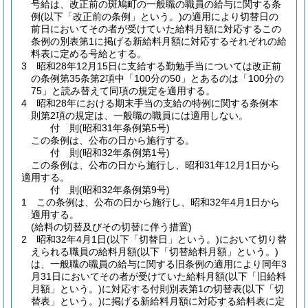
号給は、改正前の斑鳩町の一般職の職員の給与に関する条
例
(以下「改正前の条例」という。)
の適用により切替日の
前日においてその者が受けていた給料月額に対応するこの
条例の別表第1に掲げる新給料月額に対応するそれぞれの給
料表に定める号給とする。
3
昭和28年12月15日に支給する勤勉手当については改正前
の条例第35条第2項中「100分の50」とあるのは「100分の
75」と読み替えて同項の規定を適用する。
4
昭和28年における期末手当の支給の特例に関する条例本
則第2項の規定は、一般職の職員には適用しない。
付
則
(昭和31年
条例第5号)
この条例は、公布の日から施行する。
付
則
(昭和32年
条例第1号)
この条例は、公布の日から施行し、昭和31年12月1日から
適用する。
付
則
(昭和32年
条例第9号)
1
この条例は、公布の日から施行し、昭和32年4月1日から
適用する。
(給料の切替及びその切替に伴う措置)
2
昭和32年4月1日
(以下「切替日」という。)
において切り替
えられる職員の給料月額
(以下「切替給料月額」という。)
は、一般職の職員の給与に関する旧条例の適用により同年3
月31日においてその者が受けていた給料月額
(以下「旧給料
月額」という。)
に対応する付則別表第1の切替表
(以下「切
替表」という。)
に掲げる新給料月額に対応する給料表に定