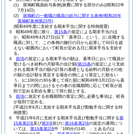
(1)
斑鳩町職員給与条例
(旅費に関する部分のみ)
(昭和22年
7月14日)
(2)
斑鳩町の一般職の職員の給与に関する条例
(昭和26年
斑鳩町条例第23号)
(昭和49年度に支給する期末手当に関する特例措置)
3
昭和49年度に限り、
第15条
の規定による期末手当のほ
か、昭和49年4月27日
(以下「基準日」という。)
に在職する
職員に対して、この条例の施行の日から起算して50日を超
えない範囲内において町長が定める日に期末手当を支給す
る。
4
前項
の規定による期末手当の額は、基準日において職員が
受けるべき給料の月額等の合計額
(
第15条
の規定により支給
される期末手当の額の計算の基礎となる給料の月額その他
の額の合計額を算定する場合の例により算定した額をい
う。)
に100分の30を乗じて得た額に昭和49年3月2日から基
準日までの間におけるその者の在職期間に応じて町長が規
則で定める割合を乗じて得た額とする。
5
前項
に規定する在職期間の算定に関し必要な事項は、町長
が規則で定める。
(平成21年6月に支給する期末手当及び勤勉手当に関する特
例措置)
6
平成21年6月に支給する期末手当及び勤勉手当に関する
第
15条第2項
及び
第3項
並びに
第16条第2項
の規定の適用につ
いては、
第15条第2項
中「100分の140、」とあるのは