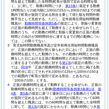
間を超えて勤務した全時間
(町長が規則で定める時間を除
く。)
に対して、勤務1時間につき、
第13条
に規定する勤務
1時間当たりの給与額に100分の25から100分の50までの範
囲内で町長が規則で定める割合を乗じて得た額を時間外勤
務手当として支給する。
ただし、定年前再任用短時間勤務
職員が、
勤務時間等条例第5条
の規定により、割振り変更前
の正規の勤務時間を超えて勤務することを命ぜられてした
勤務のうち、その勤務の時間と割振り変更前の正規の勤務
時間との合計が38時間45分に達するまでの間の勤務につい
ては、この限りでない。
3
育児短時間勤務職員等及び定年前再任用短時間勤務職員
が、正規の勤務時間が割り振られた日において、正規の勤
務時間を超えてした勤務のうち、その勤務の時間とその勤
務をした日における正規の勤務時間との合計が7時間45分
に達するまでの間の勤務に対する
第1項
の規定の適用につい
ては、
同項
中「正規の勤務時間を超えてした次に掲げる勤
務の区分に応じてそれぞれ100分の125から100分の150ま
での範囲内で町長が規則で定める割合」とあるのは、
「100分の100」とする。
4
正規の勤務時間を超えて勤務することを命ぜられ、正規の
勤務時間を超えてした勤務
(
勤務時間等条例第3条第1項
、
第
4条
、
第5条
の規定に基づく週休日における勤務のうち町長
が規則で定めるものを除く。)
の時間が1箇月について60時
間を超えた職員には、その60時間を超えて勤務した全時間
に対して、
第1項
の規定にかかわらず、勤務1時間につき
第