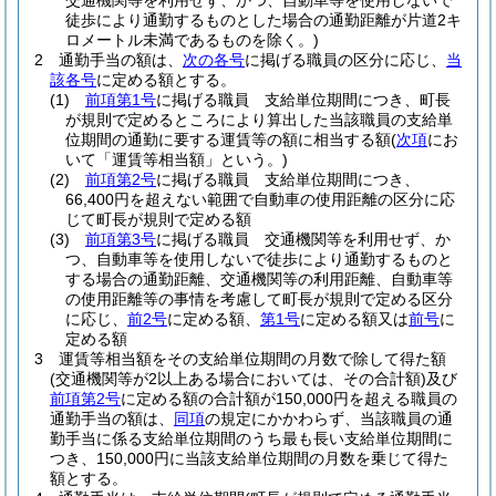
交通機関等を利用せず、かつ、自動車等を使用しないで
徒歩により通勤するものとした場合の通勤距離が片道2キ
ロメートル未満であるものを除く。)
2
通勤手当の額は、
次の各号
に掲げる職員の区分に応じ、
当
該各号
に定める額とする。
(1)
前項第1号
に掲げる職員 支給単位期間につき、町長
が規則で定めるところにより算出した当該職員の支給単
位期間の通勤に要する運賃等の額に相当する額
(
次項
にお
いて「運賃等相当額」という。)
(2)
前項第2号
に掲げる職員 支給単位期間につき、
66,400円を超えない範囲で自動車の使用距離の区分に応
じて町長が規則で定める額
(3)
前項第3号
に掲げる職員 交通機関等を利用せず、か
つ、自動車等を使用しないで徒歩により通勤するものと
する場合の通勤距離、交通機関等の利用距離、自動車等
の使用距離等の事情を考慮して町長が規則で定める区分
に応じ、
前2号
に定める額、
第1号
に定める額又は
前号
に
定める額
3
運賃等相当額をその支給単位期間の月数で除して得た額
(交通機関等が2以上ある場合においては、その合計額)
及び
前項第2号
に定める額の合計額が150,000円を超える職員の
通勤手当の額は、
同項
の規定にかかわらず、当該職員の通
勤手当に係る支給単位期間のうち最も長い支給単位期間に
つき、150,000円に当該支給単位期間の月数を乗じて得た
額とする。