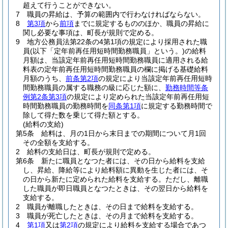
超えて行うことができない。
7
職員の昇給は、予算の範囲内で行わなければならない。
8
第3項
から
前項
までに規定するもののほか、職員の昇給に
関し必要な事項は、町長が規則で定める。
9
地方公務員法第22条の4第1項の規定により採用された職
員
(以下「定年前再任用短時間勤務職員」という。)
の給料
月額は、当該定年前再任用短時間勤務職員に適用される給
料表の定年前再任用短時間勤務職員の欄に掲げる基礎給料
月額のうち、
前条第2項
の規定により当該定年前再任用短時
間勤務職員の属する職務の級に応じた額に、
勤務時間等条
例第2条第3項
の規定により定められた当該定年前再任用短
時間勤務職員の勤務時間を
同条第1項
に規定する勤務時間で
除して得た数を乗じて得た額とする。
(給料の支給)
第5条
給料は、月の1日から末日までの期間について月1回
その全額を支給する。
2
給料の支給日は、町長が規則で定める。
第6条
新たに職員となつた者には、その日から給料を支給
し、昇給、降給等により給料額に異動を生じた者には、そ
の日から新たに定められた給料を支給する。
ただし、離職
した職員が即日職員となつたときは、その翌日から給料を
支給する。
2
職員が離職したときは、その日まで給料を支給する。
3
職員が死亡したときは、その月まで給料を支給する。
4
第1項
又は
第2項
の規定により給料を支給する場合であつ