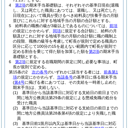
71.25」とする。
4
第2項
の期末手当基礎額は、それぞれその基準日現在
(退職
し、又は死亡した職員にあつては、退職し、又は死亡した
日現在)
において職員が受けるべき給料及び扶養手当の月額
並びにこれらに対する地域手当の月額の合計額とする。
5
給料表の職務の級が3級以上であるものについては、
前項
の規定にかかわらず、
同項
に規定する合計額に、給料の月
額及びこれに対する地域手当の月額の合計額に職の職制上
の段階、職務の級等を考慮して町長が規則で定める職員の
区分に応じて100分の15を超えない範囲内で町長が規則で
定める割合を乗じて得た額を加算した額を
第2項
の期末手当
基礎額とする。
6
第2項
に規定する在職期間の算定に関し必要な事項は、町
長が規則で定める。
第15条の2
次の各号
のいずれかに該当する者には、
前条第1
項
の規定にかかわらず、
当該各号
の基準日に係る期末手当
(
第4号
に掲げる者にあつては、その支給を一時差し止めた
期末手当)
は、支給しない。
(1)
基準日から当該基準日に対応する支給日の前日までの
間に地方公務員法第29条の規定による懲戒免職の処分を
受けた職員
(2)
基準日から当該基準日に対応する支給日の前日までの
間に地方公務員法第28条第4項の規定により失職した職
員
(3)
基準日前1箇月以内又は基準日から当該基準日に対応