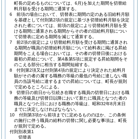
町長の定めるものについては、6月)
を加えた期間を切替給
料月額を受ける期間に通算する。
6
前項の場合において、切替表に期間の定のある旧給料月額
を基礎として付則第2項の規定に基づき切替給料月額を決定
された者については、前項の規定により切替給料月額を受
ける期間に通算される期間からその者の旧給料月額につい
て切替表に定める期間を減じて通算する。
7
前2項の規定により切替給料月額を受ける期間に通算され
る期間が職員の切替給料月額について給料表に掲げる昇給
期間をこえる場合においては、その者の切替日後における
最初の昇給について、第4条第5項に規定する昇給期間をそ
のこえる部分に相当する期間短縮する。
8
付則第2項又は付則第4項の規定により決定された給料月
額がその者の属する職務の等級の最低の号給に達しない職
員の当該号給に達するまでの昇給については、町長が規則
で定めるところによる。
9
切替日の前日から引続き在職する職員の切替日における職
務の等級及び切替日以降において新たに職員となつた者の
職員となつた日における職務の等級は、昭和32年8月末日
までに決定しなければならない。
10
付則第3項から前項までに定めるもののほか、この条例
の施行に伴う職員の給料の切替に関し必要な事項は、町長
が規則で定める。
付則別表第1
切替表