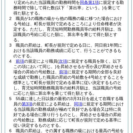
り定められた当該職員の勤務時間を
同条第1項
に規定する勤
務時間で除して得た数
(以下「算出率」という。)
を乗じて
得た額とする。
2
職員が1の職務の級から他の職務の級に移つた場合におけ
る号給は、町長が規則で定めるところにより任命権者が決
定する。
ただし、育児短時間勤務職員等の給料月額は、当
該職員の号給に応じた額に、算出率を乗じて得た額とす
る。
3
職員の昇給は、町長が規則で定める日に、同日前1年間に
おける当該職員の勤務成績に応じて、行うことができるも
のとする。
4
前項
の規定により職員
(
次項
に規定する職員を除く。以下
この項において同じ。)
を昇給させるか否か及び昇給させる
場合の昇給の号給数は、
前項
に規定する期間の全部を良好
な成績で勤務した職員の昇給の号給数を4号給とすることを
標準として町長が規則で定める基準に従い決定するものと
し、育児短時間勤務職員等の給料月額は、当該職員の号給
に応じた額に算出率を乗じて得た額とする。
5
55歳に達した日以後の最初の3月31日を超えて在職する職
員の
第3項
の規定による昇給は、
同項
に規定する期間におけ
る当該職員の勤務成績が極めて良好である場合又は特に良
好である場合に限り行うものとし、昇給させる場合の昇給
の号給数は、勤務成績に応じて町長が規則で定める基準に
従い決定するものとする。
6
職員の昇給は、その属する職務の級における最高の号給を