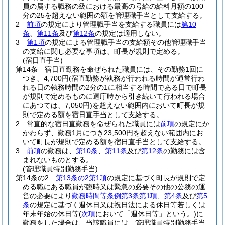
員の属する職務の級における最高の号給の給料月額の100
分の25を超えない範囲の額を管理職手当として支給する。
2
前項
の規定により管理職手当を支給する職員には
第10
条
、
第11条
及び
第12条
の規定は適用しない。
3
第1項
の規定による管理職手当の支給額その他管理職手当
の支給に関し必要な事項は、町長が規則で定める。
(宿日直手当)
第14条
宿日直勤務を命ぜられた職員には、その勤務1回に
つき、4,700円
(宿直勤務が執務が行われる時間が通常行わ
れる日の執務時間の2分の1に相当する時間である日で町長
が規則で定めるものに退庁時から引き続いて行われる場合
にあつては、7,050円)
を超えない範囲内において町長が規
則で定める額を宿日直手当として支給する。
2
常直的な宿日直勤務を命ぜられた職員には
前項
の規定にか
かわらず、勤務1月につき23,500円を超えない範囲内にお
いて町長が規則で定める額を宿日直手当として支給する。
3
前項
の勤務は、
第10条
、
第11条
及び
第12条
の勤務には含
まれないものとする。
(管理職員特別勤務手当)
第14条の2
第13条の2第1項
の規定に基づく町長が規則で定
める職にある職員が臨時又は緊急の必要その他の公務の運
営の必要により
勤務時間等条例第3条第1項
、
第4条
及び
第5
条
の規定に基づく週休日又は祝日法による休日等若しくは
年末年始の休日等
(
次項
において「週休日等」という。)
に
勤務をした場合は、当該職員には、管理職員特別勤務手当