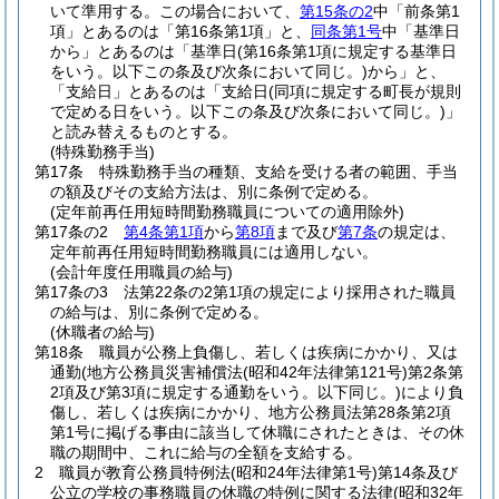
いて準用する。
この場合において、
第15条の2
中「前条第1
項」とあるのは「第16条第1項」と、
同条第1号
中「基準日
から」とあるのは「基準日
(第16条第1項に規定する基準日
をいう。以下この条及び次条において同じ。)
から」と、
「支給日」とあるのは「支給日
(同項に規定する町長が規則
で定める日をいう。以下この条及び次条において同じ。)
」
と読み替えるものとする。
(特殊勤務手当)
第17条
特殊勤務手当の種類、支給を受ける者の範囲、手当
の額及びその支給方法は、別に条例で定める。
(定年前再任用短時間勤務職員についての適用除外)
第17条の2
第4条第1項
から
第8項
まで及び
第7条
の規定は、
定年前再任用短時間勤務職員には適用しない。
(会計年度任用職員の給与)
第17条の3
法第22条の2第1項の規定により採用された職員
の給与は、別に条例で定める。
(休職者の給与)
第18条
職員が公務上負傷し、若しくは疾病にかかり、又は
通勤
(地方公務員災害補償法
(昭和42年法律第121号)
第2条第
2項及び第3項に規定する通勤をいう。以下同じ。)
により負
傷し、若しくは疾病にかかり、地方公務員法第28条第2項
第1号に掲げる事由に該当して休職にされたときは、その休
職の期間中、これに給与の全額を支給する。
2
職員が教育公務員特例法
(昭和24年法律第1号)
第14条及び
公立の学校の事務職員の休職の特例に関する法律
(昭和32年