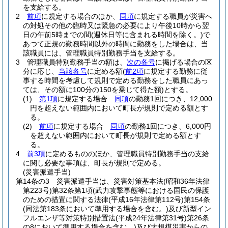
を支給する。
2
前項
に規定する場合のほか、
同項
に規定する職員が災害へ
の対処その他の臨時又は緊急の必要により午後10時から翌
日の午前5時までの間
(週休日等に含まれる時間を除く。)
で
あつて正規の勤務時間以外の時間に勤務をした場合は、当
該職員には、管理職員特別勤務手当を支給する。
3
管理職員特別勤務手当の額は、
次の各号
に掲げる場合の区
分に応じ、
当該各号
に定める額
(
前2項
に規定する勤務に従
事する時間を考慮して規則で定める勤務をした職員にあっ
ては、その額に100分の150を乗じて得た額)
とする。
(1)
第1項
に規定する場合
同項
の勤務1回につき、12,000
円を超えない範囲内において町長が規則で定める額とす
る。
(2)
前項
に規定する場合
同項
の勤務1回につき、6,000円
を超えない範囲内において町長が規則で定める額とす
る。
4
前3項
に定めるもののほか、管理職員特別勤務手当の支給
に関し必要な事項は、町長が規則で定める。
(災害派遣手当)
第14条の3
災害派遣手当は、災害対策基本法
(昭和36年法律
第223号)
第32条第1項
(武力攻撃事態等における国民の保護
のための措置に関する法律
(平成16年法律第112号)
第154条
(同法第183条において準用する場合を含む。)
及び新型イン
フルエンザ等対策特別措置法
(平成24年法律第31号)
第26条
の8において準用する場合を含む。)
及び大規模災害からの