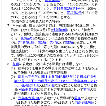
「100分の125、」と、
同条第3項
中「「100分の140」とあ
るのは「100分の75」」とあるのは「「100分の125」とあ
るのは「100分の70」」と、
第16条第2項第1号
中「100分
の75」とあるのは「100分の70」と、
同項第2号
中「100分
の35」とあるのは「100分の30」とする。
(60歳を超える職員の給料の特例)
7
当分の間、職員の給料月額は、当該職員が60歳に達した
日後における最初の4月1日
(
付則第9項
において「特定日」
という。)
以後、当該職員に適用される給料表の給料月額の
うち、
第3条の3
の規定により当該職員の属する職務の級並
びに
第4条第1項
、
第2項
、
第4項
及び
第5項
の規定により当
該職員の受ける号給に応じた額に100分の70を乗じて得た
額
(当該額に、50円未満の端数を生じたときはこれを切り捨
て、50円以上100円未満の端数を生じたときはこれを100円
に切り上げるものとする。)
とする。
8
前項
の規定は、次に掲げる職員には適用しない。
(1)
臨時的に任用される職員その他の法律により任期を定
めて任用される職員及び非常勤職員
(2)
職員の定年等に関する条例
(昭和58年12月斑鳩町条例
第27号。以下この項及び次項において「定年条例」とい
う。)
第4条第1項
又は
第2項
の規定により勤務している職
員
(
同条例第2条
に規定する定年退職日において
前項
の規
定が適用されていた職員を除く。)
(3)
定年条例第9条
の規定により異動期間
(
同条
の規定によ
り延長された期間を含む。)
を延長された
同条例第6条
に