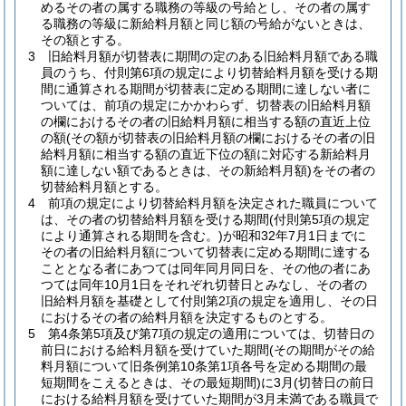
めるその者の属する職務の等級の号給とし、その者の属す
る職務の等級に新給料月額と同じ額の号給がないときは、
その額とする。
3
旧給料月額が切替表に期間の定のある旧給料月額である職
員のうち、付則第6項の規定により切替給料月額を受ける期
間に通算される期間が切替表に定める期間に達しない者に
ついては、前項の規定にかかわらず、切替表の旧給料月額
の欄におけるその者の旧給料月額に相当する額の直近上位
の額
(その額が切替表の旧給料月額の欄におけるその者の旧
給料月額に相当する額の直近下位の額に対応する新給料月
額に達しない額であるときは、その新給料月額)
をその者の
切替給料月額とする。
4
前項の規定により切替給料月額を決定された職員について
は、その者の切替給料月額を受ける期間
(付則第5項の規定
により通算される期間を含む。)
が昭和32年7月1日までに
その者の旧給料月額について切替表に定める期間に達する
こととなる者にあつては同年同月同日を、その他の者にあ
つては同年10月1日をそれぞれ切替日とみなし、その者の
旧給料月額を基礎として付則第2項の規定を適用し、その日
におけるその者の給料月額を決定するものとする。
5
第4条第5項及び第7項の規定の適用については、切替日の
前日における給料月額を受けていた期間
(その期間がその給
料月額について旧条例第10条第1項各号を定める期間の最
短期間をこえるときは、その最短期間)
に3月
(切替日の前日
における給料月額を受けていた期間が3月未満である職員で