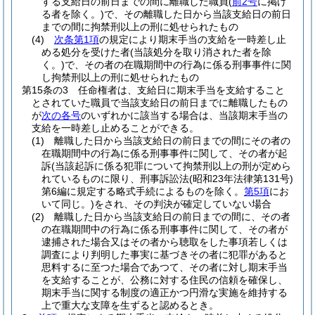
する支給日の前日までの間に離職した職員
(
前2号
に掲げ
る者を除く。)
で、その離職した日から当該支給日の前日
までの間に拘禁刑以上の刑に処せられたもの
(4)
次条第1項
の規定により期末手当の支給を一時差し止
める処分を受けた者
(当該処分を取り消された者を除
く。)
で、その者の在職期間中の行為に係る刑事事件に関
し拘禁刑以上の刑に処せられたもの
第15条の3
任命権者は、支給日に期末手当を支給すること
とされていた職員で当該支給日の前日までに離職したもの
が
次の各号
のいずれかに該当する場合は、当該期末手当の
支給を一時差し止めることができる。
(1)
離職した日から当該支給日の前日までの間にその者の
在職期間中の行為に係る刑事事件に関して、その者が起
訴
(当該起訴に係る犯罪について拘禁刑以上の刑が定めら
れているものに限り、刑事訴訟法
(昭和23年法律第131号)
第6編に規定する略式手続によるものを除く。
第5項
にお
いて同じ。)
をされ、その判決が確定していない場合
(2)
離職した日から当該支給日の前日までの間に、その者
の在職期間中の行為に係る刑事事件に関して、その者が
逮捕された場合又はその者から聴取をした事項若しくは
調査により判明した事実に基づきその者に犯罪があると
思料するに至つた場合であつて、その者に対し期末手当
を支給することが、公務に対する住民の信頼を確保し、
期末手当に関する制度の適正かつ円滑な実施を維持する
上で重大な支障を生ずると認めるとき。