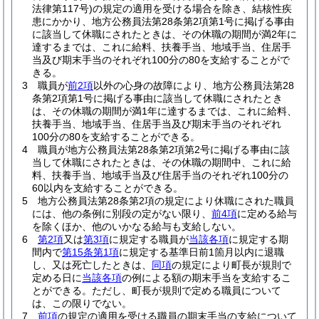
法律第117号)
の規定の適用を受ける場合を除き、結核性疾
患にかかり、地方公務員法第28条第2項第1号に掲げる事由
に該当して休職にされたときは、その休職の期間が満2年に
達するまでは、これに給料、扶養手当、地域手当、住居手
当及び期末手当のそれぞれ100分の80を支給することがで
きる。
3
職員が
前2項
以外の心身の故障により、地方公務員法第28
条第2項第1号に掲げる事由に該当して休職にされたとき
は、その休職の期間が満1年に達するまでは、これに給料、
扶養手当、地域手当、住居手当及び期末手当のそれぞれ
100分の80を支給することができる。
4
職員が地方公務員法第28条第2項第2号に掲げる事由に該
当して休職にされたときは、その休職の期間中、これに給
料、扶養手当、地域手当及び住居手当のそれぞれ100分の
60以内を支給することができる。
5
地方公務員法第28条第2項の規定により休職にされた職員
には、他の条例に別段の定がない限り、
前4項
に定める給与
を除くほか、他のいかなる給与も支給しない。
6
第2項
又は
第3項
に規定する職員が
当該各項
に規定する期
間内で
第15条第1項
に規定する基準日前1箇月以内に退職
し、又は死亡したときは、
同項
の規定により町長が規則で
定める日に
当該各項
の例による額の期末手当を支給するこ
とができる。
ただし、町長が規則で定める職員について
は、この限りでない。
7
前項
の規定の適用を受ける職員の期末手当の支給について