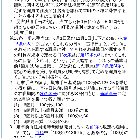
復興に関する法律
(平成25年法律第55号)
第56条第1項に規
定する職員で住所又は居所を離れて本町の区域に滞在する
ことを要するものに支給する。
2
災害派遣手当の額は、滞在した日1日につき、6,620円を
超えない範囲内において町長が規則で定める額とする。
(期末手当)
第15条
期末手当は、6月1日及び12月1日
(以下この条から
第
15条の3
までにおいてこれらの日を「基準日」という。)
に
それぞれ在職する職員に対してそれぞれ基準日の属する月
の町長が規則で定める日
(
次条
及び
第15条の3
においてこれ
らの日を「支給日」という。)
に支給する。
これらの基準日
前1箇月以内に退職し、又は死亡した職員
(
第18条第6項
の
規定の適用を受ける職員及び町長が規則で定める職員を除
く。)
についても同様とする。
2
期末手当の額は、期末手当基礎額に100分の126.25を乗じ
て得た額に、基準日以前6箇月以内の期間における当該職員
の在職期間の
次の各号
に掲げる区分に応じ、
当該各号
に定
める割合を乗じて得た額とする。
(1)
6箇月 100分の100
(2)
5箇月以上6箇月未満 100分の80
(3)
3箇月以上5箇月未満 100分の60
(4)
3箇月未満 100分の30
3
定年前再任用短時間勤務職員に対する
前項
の規定の適用に
ついては、
同項
中「100分の126.25」とあるのは「100分の