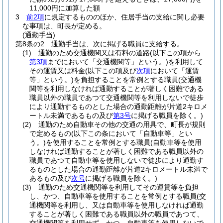
11,000円に加算した額
3
前2項
に規定するもののほか、住居手当の支給に関し必要
な事項は、町長が定める。
(通勤手当)
第8条の2
通勤手当は、次に掲げる職員に支給する。
(1)
通勤のため交通機関又は有料の道路
(以下この項から
第3項
までにおいて「交通機関等」という。)
を利用して
その運賃又は料金
(以下この項及び
次項
において「運賃
等」という。)
を負担することを常例とする職員
(交通機
関等を利用しなければ通勤することが著しく困難である
職員以外の職員であつて交通機関等を利用しないで徒歩
により通勤するものとした場合の通勤距離が片道2キロメ
ートル未満であるもの及び
第3号
に掲げる職員を除く。)
(2)
通勤のため自動車その他の交通の用具で、町長が規則
で定めるもの
(以下この条において「自動車等」とい
う。)
を使用することを常例とする職員
(自動車等を使用
しなければ通勤することが著しく困難である職員以外の
職員であつて自動車等を使用しないで徒歩により通勤す
るものとした場合の通勤距離が片道2キロメートル未満で
あるもの及び
次号
に掲げる職員を除く。)
(3)
通勤のため交通機関等を利用してその運賃等を負担
し、かつ、自動車等を使用することを常例とする職員
(交
通機関等を利用し、又は自動車等を使用しなければ通勤
することが著しく困難である職員以外の職員であつて、