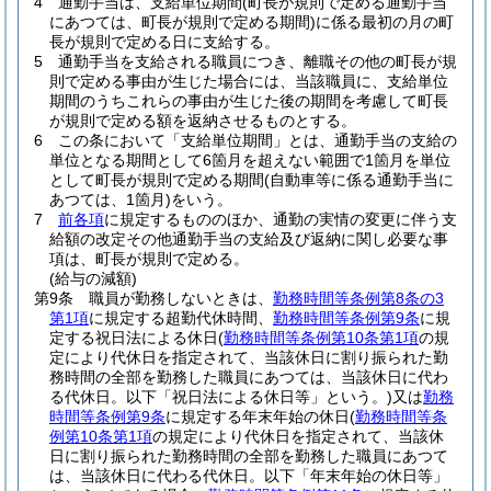
4
通勤手当は、支給単位期間
(町長が規則で定める通勤手当
にあつては、町長が規則で定める期間)
に係る最初の月の町
長が規則で定める日に支給する。
5
通勤手当を支給される職員につき、離職その他の町長が規
則で定める事由が生じた場合には、当該職員に、支給単位
期間のうちこれらの事由が生じた後の期間を考慮して町長
が規則で定める額を返納させるものとする。
6
この条において「支給単位期間」とは、通勤手当の支給の
単位となる期間として6箇月を超えない範囲で1箇月を単位
として町長が規則で定める期間
(自動車等に係る通勤手当に
あつては、1箇月)
をいう。
7
前各項
に規定するもののほか、通勤の実情の変更に伴う支
給額の改定その他通勤手当の支給及び返納に関し必要な事
項は、町長が規則で定める。
(給与の減額)
第9条
職員が勤務しないときは、
勤務時間等条例第8条の3
第1項
に規定する超勤代休時間、
勤務時間等条例第9条
に規
定する祝日法による休日
(
勤務時間等条例第10条第1項
の規
定により代休日を指定されて、当該休日に割り振られた勤
務時間の全部を勤務した職員にあつては、当該休日に代わ
る代休日。以下「祝日法による休日等」という。)
又は
勤務
時間等条例第9条
に規定する年末年始の休日
(
勤務時間等条
例第10条第1項
の規定により代休日を指定されて、当該休
日に割り振られた勤務時間の全部を勤務した職員にあつて
は、当該休日に代わる代休日。以下「年末年始の休日等」