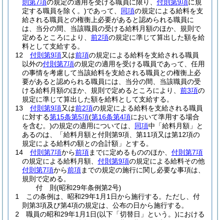
則第7項
の規定の適用を受ける職員に限り、
付則第9項
に規
定する職員を除く。)
であって、
同項
の規定による給料を支
給される職員との権衡上必要があると認められる職員に
は、当分の間、当該職員の受ける給料月額のほか、規則で
定めるところにより、
前2項
の規定に準じて算出した額を給
料として支給する。
12
付則第9項
又は
前項
の規定による給料を支給される職員
以外の
付則第7項
の規定の適用を受ける職員であって、任用
の事情を考慮して当該給料を支給される職員との権衡上必
要があると認められる職員には、当分の間、当該職員の受
ける給料月額のほか、規則で定めるところにより、
前3項
の
規定に準じて算出した額を給料として支給する。
13
付則第9項
又は
前2項
の規定による給料を支給される職員
に対する
第15条第5項
(
第16条第4項
において準用する場合
を含む。)
の規定の適用については、
同項
中「給料月額」と
あるのは、「給料月額と付則第9項、第11項又は第12項の
規定による給料の額との合計額」とする。
14
付則第7項
から
前項
までに定めるもののほか、
付則第7項
の規定による給料月額、
付則第9項
の規定による給料その他
付則第7項
から
前項
までの規定の施行に関し必要な事項は、
規則で定める。
付
則
(昭和29年
条例第2号)
1
この条例は、昭和29年1月1日から施行する。
ただし、付
則第3項及び第4項の規定は、公布の日から施行する。
2
職員の昭和29年1月1日
(以下「切替日」という。)
における