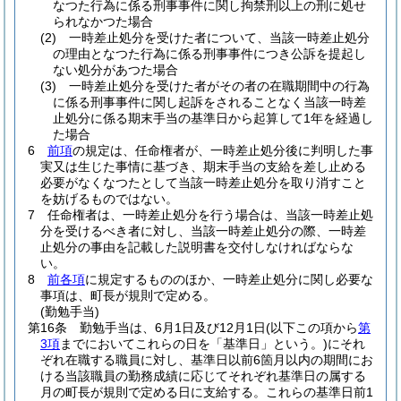
なつた行為に係る刑事事件に関し拘禁刑以上の刑に処せ
られなかつた場合
(2)
一時差止処分を受けた者について、当該一時差止処分
の理由となつた行為に係る刑事事件につき公訴を提起し
ない処分があつた場合
(3)
一時差止処分を受けた者がその者の在職期間中の行為
に係る刑事事件に関し起訴をされることなく当該一時差
止処分に係る期末手当の基準日から起算して1年を経過し
た場合
6
前項
の規定は、任命権者が、一時差止処分後に判明した事
実又は生じた事情に基づき、期末手当の支給を差し止める
必要がなくなつたとして当該一時差止処分を取り消すこと
を妨げるものではない。
7
任命権者は、一時差止処分を行う場合は、当該一時差止処
分を受けるべき者に対し、当該一時差止処分の際、一時差
止処分の事由を記載した説明書を交付しなければならな
い。
8
前各項
に規定するもののほか、一時差止処分に関し必要な
事項は、町長が規則で定める。
(勤勉手当)
第16条
勤勉手当は、6月1日及び12月1日
(以下この項から
第
3項
までにおいてこれらの日を「基準日」という。)
にそれ
ぞれ在職する職員に対し、基準日以前6箇月以内の期間にお
ける当該職員の勤務成績に応じてそれぞれ基準日の属する
月の町長が規則で定める日に支給する。
これらの基準日前1