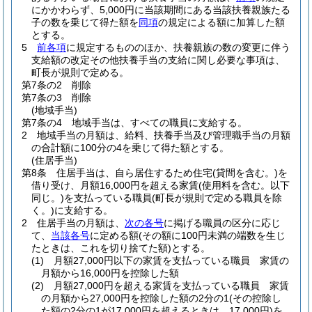
にかかわらず、5,000円に当該期間にある当該扶養親族たる
子の数を乗じて得た額を
同項
の規定による額に加算した額
とする。
5
前各項
に規定するもののほか、扶養親族の数の変更に伴う
支給額の改定その他扶養手当の支給に関し必要な事項は、
町長が規則で定める。
第7条の2
削除
第7条の3
削除
(地域手当)
第7条の4
地域手当は、すべての職員に支給する。
2
地域手当の月額は、給料、扶養手当及び管理職手当の月額
の合計額に100分の4を乗じて得た額とする。
(住居手当)
第8条
住居手当は、自ら居住するため住宅
(貸間を含む。)
を
借り受け、月額16,000円を超える家賃
(使用料を含む。以下
同じ。)
を支払っている職員
(町長が規則で定める職員を除
く。)
に支給する。
2
住居手当の月額は、
次の各号
に掲げる職員の区分に応じ
て、
当該各号
に定める額
(その額に100円未満の端数を生じ
たときは、これを切り捨てた額)
とする。
(1)
月額27,000円以下の家賃を支払っている職員 家賃の
月額から16,000円を控除した額
(2)
月額27,000円を超える家賃を支払っている職員 家賃
の月額から27,000円を控除した額の2分の1
(その控除し
た額の2分の1が17,000円を超えるときは、17,000円)
を