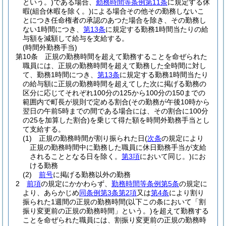
という。)
である場合、
勤務時間等条例第11条
に規定する休
暇
(組合休暇を除く。)
による場合その他その勤務しないこ
とにつき任命権者の承認のあつた場合を除き、その勤務し
ない1時間につき、
第13条
に規定する勤務1時間当たりの給
与額を減額して給与を支給する。
(時間外勤務手当)
第10条
正規の勤務時間を超えて勤務することを命ぜられた
職員には、正規の勤務時間を超えて勤務した全時間に対し
て、勤務1時間につき、
第13条
に規定する勤務1時間当たり
の給与額に正規の勤務時間を超えてした次に掲げる勤務の
区分に応じてそれぞれ100分の125から100分の150までの
範囲内で町長が規則で定める割合
(その勤務が午後10時から
翌日の午前5時までの間である場合には、その割合に100分
の25を加算した割合)
を乗じて得た額を時間外勤務手当とし
て支給する。
(1)
正規の勤務時間が割り振られた日
(
次条
の規定により
正規の勤務時間中に勤務した職員に休日勤務手当が支給
されることとなる日を除く。
第3項
において同じ。)
にお
ける勤務
(2)
前号
に掲げる勤務以外の勤務
2
前項
の規定にかかわらず、
勤務時間等条例第5条
の規定に
より、あらかじめ
同条例第3条第2項
又は
第4条
により割り
振られた1週間の正規の勤務時間
(以下この条において「割
振り変更前の正規の勤務時間」という。)
を超えて勤務する
ことを命ぜられた職員には、割振り変更前の正規の勤務時