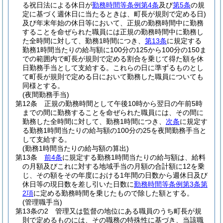
る祝日法による休日が
勤務時間等条例第4条
及び
第5条
の規
定に基づく週休日に当たるときは、町長が規則で定める日)
及び年末年始の休日等において、正規の勤務時間中に勤務
することを命ぜられた職員には正規の勤務時間中に勤務し
た全時間に対して、勤務1時間につき、
第13条
に規定する
勤務1時間当たりの給与額に100分の125から100分の150ま
での範囲内で町長が規則で定める割合を乗じて得た額を休
日勤務手当として支給する。
これらの日に準ずるものとし
て町長が規則で定める日において勤務した職員についても
同様とする。
(夜間勤務手当)
第12条
正規の勤務時間として午後10時から翌日の午前5時
までの間に勤務することを命ぜられた職員には、その間に
勤務した全時間に対して、勤務1時間につき、
次条
に規定す
る勤務1時間当たりの給与額の100分の25を夜間勤務手当と
して支給する。
(勤務1時間当たりの給与額の算出)
第13条
前4条
に規定する勤務1時間当たりの給与額は、給料
の月額及びこれに対する地域手当の月額の合計額に12を乗
じ、その額をその年度における1年間の日数から週休日及び
休日等の現日数を差し引いた日数に
勤務時間等条例第3条第
2項
に定める勤務時間を乗じたもので除した額とする。
(管理職手当)
第13条の2
管理又は監督の地位にある職員のうち町長が規
則で定めるものには、その職務の特殊性に基づき、当該職