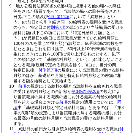
規定する職を占める職員
9
地方公務員法第28条の2第4項に規定する他の職への降任
等をされた職員であって、当該他の職への降任等をされた
日
(以下この項及び
付則第11項
において「異動日」とい
う。)
の前日から引き続き同一の給料表の適用を受ける職員
のうち、特定日に
付則第7項
の規定により当該職員の受ける
給料月額
(以下この項において「特定日給料月額」とい
う。)
が異動日の前日に当該職員が受けていた給料月額に
100分の70を乗じて得た額
(当該額に、50円未満の端数を生
じたときはこれを切り捨て、50円以上100円未満の端数を
生じたときはこれを100円に切り上げるものとする。以下
この項において「基礎給料月額」という。)
に達しないこと
となる職員
(規則で定める職員を除く。)
には、当分の間、
特定日以後、
付則第7項
の規定により当該職員の受ける給料
月額のほか、基礎給料月額と特定日給料月額との差額に相
当する額を給料として支給する。
10
前項
の規定による給料の額と当該給料を支給される職員
の受ける給料月額との合計額が
第3条の3第2項
の規定によ
り当該職員の属する職務の級における最高の号給の給料月
額を超える場合における
前項
の規定の適用については、
同
項
中「基礎給料月額と特定日給料月額」とあるのは、「第3
条の3第2項の規定により当該職員の属する職務の級におけ
る最高の号給の給料月額と当該職員の受ける給料月額」と
する。
11
異動日の前日から引き続き給料表の適用を受ける職員
(
付