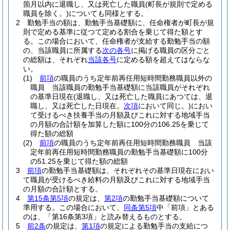
箇月以内に退職し、又は死亡した職員
(町長が規則で定める
職員を除く。)
についても同様とする。
2
勤勉手当の額は、勤勉手当基礎額に、任命権者が町長が規
則で定める基準に従つて定める割合を乗じて得た額とす
る。
この場合において、任命権者が支給する勤勉手当の額
の、当該職員に所属する
次の各号
に掲げる職員の区分ごと
の総額は、それぞれ
当該各号
に定める額を超えてはならな
い。
(1)
前項
の職員のうち定年前再任用短時間勤務職員以外の
職員 当該職員の勤勉手当基礎額に当該職員がそれぞれ
の基準日現在
(退職し、又は死亡した職員にあつては、退
職し、又は死亡した日現在。
次項
において同じ。)
におい
て受けるべき扶養手当の月額及びこれに対する地域手当
の月額の合計額を加算した額に100分の106.25を乗じて
得た額の総額
(2)
前項
の職員のうち定年前再任用短時間勤務職員 当該
定年前再任用短時間勤務職員の勤勉手当基礎額に100分
の51.25を乗じて得た額の総額
3
前項
の勤勉手当基礎額は、それぞれその基準日現在におい
て職員が受けるべき給料の月額及びこれに対する地域手当
の月額の合計額とする。
4
第15条第5項
の規定は、
第2項
の勤勉手当基礎額について
準用する。
この場合において、
同条第5項
中「前項」とある
のは、「第16条第3項」と読み替えるものとする。
5
前2条
の規定は、
第1項
の規定による勤勉手当の支給につ