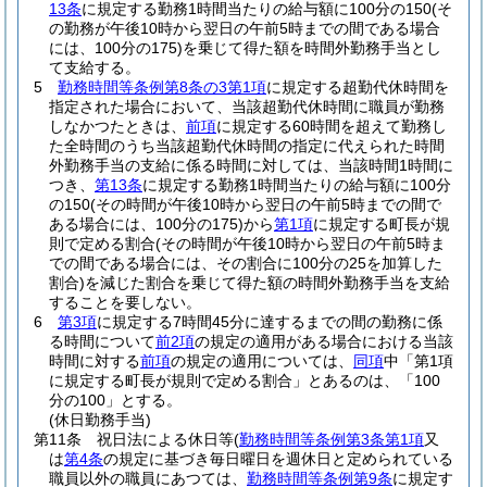
13条
に規定する勤務1時間当たりの給与額に100分の150
(そ
の勤務が午後10時から翌日の午前5時までの間である場合
には、100分の175)
を乗じて得た額を時間外勤務手当とし
て支給する。
5
勤務時間等条例第8条の3第1項
に規定する超勤代休時間を
指定された場合において、当該超勤代休時間に職員が勤務
しなかつたときは、
前項
に規定する60時間を超えて勤務し
た全時間のうち当該超勤代休時間の指定に代えられた時間
外勤務手当の支給に係る時間に対しては、当該時間1時間に
つき、
第13条
に規定する勤務1時間当たりの給与額に100分
の150
(その時間が午後10時から翌日の午前5時までの間で
ある場合には、100分の175)
から
第1項
に規定する町長が規
則で定める割合
(その時間が午後10時から翌日の午前5時ま
での間である場合には、その割合に100分の25を加算した
割合)
を減じた割合を乗じて得た額の時間外勤務手当を支給
することを要しない。
6
第3項
に規定する7時間45分に達するまでの間の勤務に係
る時間について
前2項
の規定の適用がある場合における当該
時間に対する
前項
の規定の適用については、
同項
中「第1項
に規定する町長が規則で定める割合」とあるのは、「100
分の100」とする。
(休日勤務手当)
第11条
祝日法による休日等
(
勤務時間等条例第3条第1項
又
は
第4条
の規定に基づき毎日曜日を週休日と定められている
職員以外の職員にあつては、
勤務時間等条例第9条
に規定す