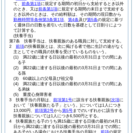
て、
前条第1項
に規定する期間の初日から支給するとき以外
のとき、又は
前条第1項
に規定する期間の末日まで支給する
とき以外のときは、その給料額は、その期間の現日数から
勤務時間等条例第3条第1項
、
第4条
及び
第5条
の規定に基づ
く週休日の日数を差引いた日数を基礎として日割りによつ
て計算する。
(扶養手当)
第7条
扶養手当は、扶養親族のある職員に対して支給する。
2
前項
の扶養親族とは、次に掲げる者で他に生計の途がなく
主としてその職員の扶養を受けているものをいう。
(1)
満22歳に達する日以後の最初の3月31日までの間にあ
る子
(2)
満22歳に達する日以後の最初の3月31日までの間にあ
る孫
(3)
60歳以上の父母及び祖父母
(4)
満22歳に達する日以後の最初の3月31日までの間にあ
る弟妹
(5)
重度心身障害者
3
扶養手当の月額は、
前項第1号
に該当する扶養親族
(
次項
に
おいて「扶養親族たる子」という。)
については1人につき
13,000円、
前項第2号
から
第5号
までのいずれかに該当する
扶養親族については1人につき6,500円とする。
4
扶養親族たる子のうち満15歳に達する日後の最初の4月1
日から満22歳に達する日以後の最初の3月31日までの間に
ある子がいる場合における扶養手当の月額は、
前項
の規定