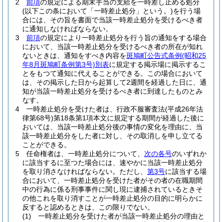
2
前項
の規定による期末手当の支給を一時差し止める処分
(以下この条において「一時差止処分」という。)
を行う場
合には、その旨を書面で当該一時差止処分を受けるべき者
に通知しなければならない。
3
前項
の規定により一時差止処分を行う旨の通知をする場合
において、当該一時差止処分を受けるべき者の所在が知れ
ないときは、通知をすべき内容を
斑鳩町公告式条例
(昭和25
年8月斑鳩町条例第3号)
別表
に規定する掲示場に掲示するこ
とをもつて通知に代えることができる。
この場合において
は、その掲示した日から起算して2週間を経過した日に、通
知が当該一時差止処分を受けるべき者に到達したものとみ
なす。
4
一時差止処分を受けた者は、行政不服審査法
(平成26年法
律第68号)
第18条第1項本文に規定する期間が経過した後に
おいては、当該一時差止処分後の事情の変化を理由に、当
該一時差止処分をした者に対し、その取消しを申し立てる
ことができる。
5
任命権者は、一時差止処分について、
次の各号
のいずれか
に該当するに至つた場合には、速やかに当該一時差止処分
を取り消さなければならない。
ただし、
第3号
に該当する場
合において、一時差止処分を受けた者がその者の在職期間
中の行為に係る刑事事件に関し現に逮捕されているときそ
の他これを取り消すことが一時差止処分の目的に明らかに
反すると認めるときは、この限りでない。
(1)
一時差止処分を受けた者が当該一時差止処分の理由と