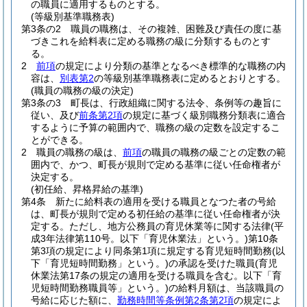
の職員に適用するものとする。
(等級別基準職務表)
第3条の2
職員の職務は、その複雑、困難及び責任の度に基
づきこれを給料表に定める職務の級に分類するものとす
る。
2
前項
の規定により分類の基準となるべき標準的な職務の内
容は、
別表第2
の等級別基準職務表に定めるとおりとする。
(職員の職務の級の決定)
第3条の3
町長は、行政組織に関する法令、条例等の趣旨に
従い、及び
前条第2項
の規定に基づく級別職務分類表に適合
するように予算の範囲内で、職務の級の定数を設定するこ
とができる。
2
職員の職務の級は、
前項
の職員の職務の級ごとの定数の範
囲内で、かつ、町長が規則で定める基準に従い任命権者が
決定する。
(初任給、昇格昇給の基準)
第4条
新たに給料表の適用を受ける職員となつた者の号給
は、町長が規則で定める初任給の基準に従い任命権者が決
定する。
ただし、地方公務員の育児休業等に関する法律
(平
成3年法律第110号。以下「育児休業法」という。)
第10条
第3項の規定により同条第1項に規定する育児短時間勤務
(以
下「育児短時間勤務」という。)
の承認を受けた職員
(育児
休業法第17条の規定の適用を受ける職員を含む。以下「育
児短時間勤務職員等」という。)
の給料月額は、当該職員の
号給に応じた額に、
勤務時間等条例第2条第2項
の規定によ