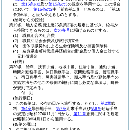
は、
第15条の2
及び
第15条の3
の規定を準用する。
この場合
において、
第15条の2
中「前条第1項」とあるのは、「第18
条第6項」と読み替えるものとする。
(給与からの控除)
第19条
地方公務員法第25条第2項の規定に基づき、給与か
ら控除できるものは、
次の各号
に掲げるものとする。
(1)
職員組合の組合費
(2)
職員互助会会費及び旅行積立金
(3)
団体取扱契約による生命保険料及び損害保険料
(4)
奈良県市町村職員共済組合の貯金及び借入金に対する
元利償還金
(雑則)
第20条
給料、扶養手当、地域手当、住居手当、通勤手当、
時間外勤務手当、休日勤務手当、夜間勤務手当、管理職手
当、宿日直手当、災害派遣手当、期末手当及び勤勉手当の
支給方法その他この条例の施行に関し必要な事項は、町長
が規則で定める。
付
則
(施行期日)
1
この条例は、公布の日から施行する。
ただし、
第2章
給
料、
第4章
勤務地手当、
第7章
期末手当及び
第8章
勤勉手当
の規定は昭和27年11月1日から、
第11章
旅費に関する規定
は昭和28年4月1日から適用する。
(条例の廃止)
2
次に掲げる条例は、これを廃止する。