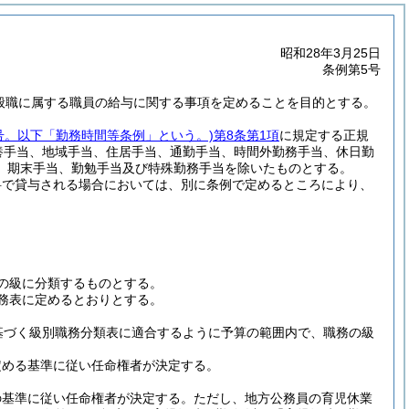
昭和28年3月25日
条例第5号
一般職に属する職員の給与に関する事項を定めることを目的とする。
6号。以下「勤務時間等条例」という。)
第8条第1項
に規定する正規
養手当、地域手当、住居手当、通勤手当、時間外勤務手当、休日勤
、期末手当、勤勉手当及び特殊勤務手当を除いたものとする。
料で貸与される場合においては、別に条例で定めるところにより、
の級に分類するものとする。
務表に定めるとおりとする。
基づく級別職務分類表に適合するように予算の範囲内で、職務の級
定める基準に従い任命権者が決定する。
の基準に従い任命権者が決定する。
ただし、地方公務員の育児休業