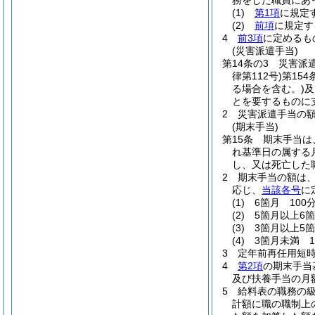
務をした職員にあっ
(1)
第1項
に規定
(2)
前項
に規定
4
前3項
に定めるも
(災害派遣手当)
第14条の3
災害派
律第112号)
第154
る場合を含む。)
及
とを要するものに
2
災害派遣手当の額
(期末手当)
第15条
期末手当は、
れ基準日の属する
し、又は死亡した
2
期末手当の額は、
応じ、
当該各号
に
(1)
6箇月 100分
(2)
5箇月以上6箇
(3)
3箇月以上5箇
(4)
3箇月未満 1
3
定年前再任用短
4
第2項
の期末手当
及び扶養手当の月
5
給料表の職務の級
計額に職の職制上