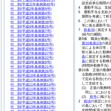
該支給単位期間の
付 則
(平成元年条例第40号)
4
通勤手当は、支
付 則
(平成2年条例第9号)
5
通勤手当を支給
付 則
(平成3年条例第4号)
期間を考慮して町
付 則
(平成3年条例第9号)
6
この条において
付 則
(平成3年条例第38号)
等に係る通勤手当
付 則
(平成4年条例第25号)
7
前各項
に規定す
付 則
(平成5年条例第7号)
(給与の減額)
付 則
(平成5年条例第28号)
第9条
職員が勤務
付 則
(平成6年条例第6号)
第10条第1項
の規
付 則
(平成6年条例第26号)
法による休日等」
付 則
(平成6年条例第27号)
割り振られた勤務
付 則
(平成7年条例第27号)
条
に規定する休暇
付 則
(平成8年条例第22号)
条
に規定する勤務
付 則
(平成9年条例第9号)
(時間外勤務手当)
付 則
(平成9年条例第21号)
第10条
正規の勤務
付 則
(平成9年条例第26号)
る勤務1時間当たり
付 則
(平成10年条例第36号)
で定める割合
(そ
付 則
(平成11年条例第4号)
して支給する。
付 則
(平成11年条例第14号)
(1)
正規の勤務時
付 則
(平成11年条例第17号)
同じ。)
における
付 則
(平成12年条例第14号)
(2)
前号
に掲げる
付 則
(平成12年条例第60号)
2
前項
の規定にか
付 則
(平成12年条例第62号)
の条において「割
付 則
(平成13年条例第12号)
全時間
(町長が規