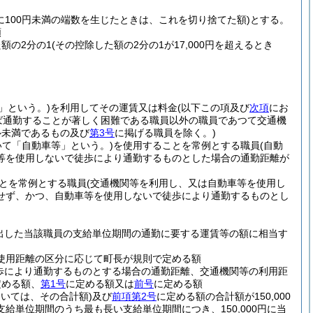
に100円未満の端数を生じたときは、これを切り捨てた額)
とする。
額
た額の2分の1
(その控除した額の2分の1が17,000円を超えるとき
」という。)
を利用してその運賃又は料金
(以下この項及び
次項
にお
ば通勤することが著しく困難である職員以外の職員であつて交通機
ル未満であるもの及び
第3号
に掲げる職員を除く。)
いて「自動車等」という。)
を使用することを常例とする職員
(自動
等を使用しないで徒歩により通勤するものとした場合の通勤距離が
とを常例とする職員
(交通機関等を利用し、又は自動車等を使用し
せず、かつ、自動車等を使用しないで徒歩により通勤するものとし
出した当該職員の支給単位期間の通勤に要する運賃等の額に相当す
の使用距離の区分に応じて町長が規則で定める額
歩により通勤するものとする場合の通勤距離、交通機関等の利用距
定める額、
第1号
に定める額又は
前号
に定める額
おいては、その合計額)
及び
前項第2号
に定める額の合計額が150,000
給単位期間のうち最も長い支給単位期間につき、150,000円に当