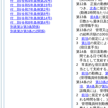
付 則
(令和4年条例第26号)
第12条
正規の勤務
付 則
(令和5年条例第19号)
つき、
次条
に規定
付 則
(令和7年条例第2号)
(勤務1時間当たり
付 則
(令和7年条例第8号)
第13条
前4条
に規
付 則
(令和7年条例第14号)
日数から週休日及
付 則
(令和8年条例第4号)
(管理職手当)
別表第1
(第3条関係)
第13条の2
管理又
別表第2
(第3条の2関係)
の給料月額の10
2
前項
の規定によ
3
第1項
の規定によ
(宿日直手当)
第14条
宿日直勤務
間である日で町長が
手当として支給す
2
常直的な宿日直
当として支給する
3
前項
の勤務は、
第
(管理職員特別勤務
第14条の2
第13条
項
、
第4条
及び
第5
該職員には、管理
2
前項
に規定する
れる時間を除く。)
3
管理職員特別勤