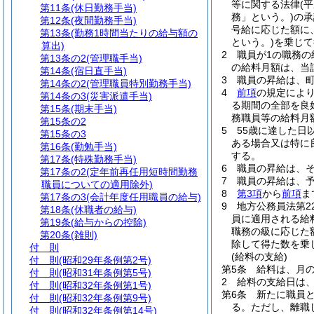
等に関する法律
(
第11条
(休日勤務手当)
務」という。)
の承
第12条
(夜間勤務手当)
号給に応じた額に
第13条
(勤務1時間当たりの給与額の
という。)
を乗じて
算出)
2
職員が1の職務
第13条の2
(管理職手当)
の給料月額は、当
第14条
(宿日直手当)
3
職員の昇給は、
第14条の2
(管理職員特別勤務手当)
4
前項
の規定によ
第14条の3
(災害派遣手当)
る期間の全部を良
第15条
(期末手当)
務職員等の給料月
第15条の2
5
55歳に達した日
第15条の3
ある場合又は特に
第16条
(勤勉手当)
する。
第17条
(特殊勤務手当)
6
職員の昇給は、
第17条の2
(定年前再任用短時間勤務
7
職員の昇給は、
職員についての適用除外)
8
第3項
から
前項
ま
第17条の3
(会計年度任用職員の給与)
9
地方公務員法第2
第18条
(休職者の給与)
員に適用される給
第19条
(給与からの控除)
職務の級に応じた
第20条
(雑則)
除して得た数を乗
付 則
(給料の支給)
付 則
(昭和29年条例第2号)
第5条
給料は、月の
付 則
(昭和31年条例第5号)
2
給料の支給日は
付 則
(昭和32年条例第1号)
第6条
新たに職員
付 則
(昭和32年条例第9号)
る。
ただし、離職
付 則
(昭和32年条例第14号)