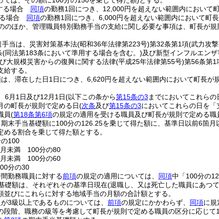
ては、その額に100分の150を乗じて得た額)
とする。
する場合
同項
の勤務1回につき、12,000円を超えない範囲内におい
する場合
同項
の勤務1回につき、6,000円を超えない範囲内において町
ののほか、管理職員特別勤務手当の支給に関し必要な事項は、町長が規
遣手当は、災害対策基本法
(昭和36年法律第223号)
第32条第1項
(武力攻
条
(同法第183条において準用する場合を含む。)
及び新型インフルエンザ
び大規模災害からの復興に関する法律
(平成25年法律第55号)
第56条第
支給する。
は、滞在した日1日につき、6,620円を超えない範囲内において町長が
6月1日及び12月1日
(以下この条から
第15条の3
までにおいてこれらの
月の町長が規則で定める日
(
次条
及び
第15条の3
においてこれらの日を「
職員
(
第18条第6項
の規定の適用を受ける職員及び町長が規則で定める職
期末手当基礎額に100分の126.25を乗じて得た額に、基準日以前6
定める割合を乗じて得た額とする。
の100
月未満 100分の80
月未満 100分の60
00分の30
時間勤務職員に対する
前項
の規定の適用については、
同項
中「100分の1
基礎額は、それぞれその基準日現在
(退職し、又は死亡した職員にあつ
額並びにこれらに対する地域手当の月額の合計額とする。
が3級以上であるものについては、
前項
の規定にかかわらず、
同項
に規
の段階、職務の級等を考慮して町長が規則で定める職員の区分に応じて1