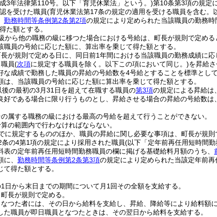
平成3年法律第110号。以下「育児休業法」という。)
第10条第3項の規定
認を受けた職員
(育児休業法第17条の規定の適用を受ける職員を含む。
、
勤務時間等条例第2条第2項
の規定により定められた当該職員の勤務時
得た額とする。
の級から他の職務の級に移つた場合における号給は、町長が規則で定める
該職員の号給に応じた額に、算出率を乗じて得た額とする。
町長が規則で定める日に、同日前1年間における当該職員の勤務成績に応
り職員
(
次項
に規定する職員を除く。以下この項において同じ。)
を昇給さ
好な成績で勤務した職員の昇給の号給数を4号給とすることを標準とし
額は、当該職員の号給に応じた額に算出率を乗じて得た額とする。
以後の最初の3月31日を超えて在職する職員の
第3項
の規定による昇給は
良好である場合に限り行うものとし、昇給させる場合の昇給の号給数は
その属する職務の級における最高の号給を超えて行うことができない。
予算の範囲内で行わなければならない。
でに規定するもののほか、職員の昇給に関し必要な事項は、町長が規則
2条の4第1項の規定により採用された職員
(以下「定年前再任用短時間勤
料表の定年前再任用短時間勤務職員の欄に掲げる基礎給料月額のうち、
額に、
勤務時間等条例第2条第3項
の規定により定められた当該定年前再
じて得た額とする。
1日から末日までの期間について月1回その全額を支給する。
、町長が規則で定める。
となつた者には、その日から給料を支給し、昇給、降給等により給料額
した職員が即日職員となつたときは、その翌日から給料を支給する。