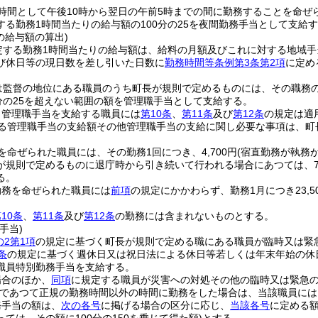
時間として午後10時から翌日の午前5時までの間に勤務することを命ぜ
する勤務1時間当たりの給与額の100分の25を夜間勤務手当として支給
の給与額の算出)
定する勤務1時間当たりの給与額は、給料の月額及びこれに対する地域手
び休日等の現日数を差し引いた日数に
勤務時間等条例第3条第2項
に定め
は監督の地位にある職員のうち町長が規則で定めるものには、その職務
0分の25を超えない範囲の額を管理職手当として支給する。
り管理職手当を支給する職員には
第10条
、
第11条
及び
第12条
の規定は適
る管理職手当の支給額その他管理職手当の支給に関し必要な事項は、町
を命ぜられた職員には、その勤務1回につき、4,700円
(宿直勤務が執務
規則で定めるものに退庁時から引き続いて行われる場合にあつては、7,0
る。
勤務を命ぜられた職員には
前項
の規定にかかわらず、勤務1月につき23,
。
10条
、
第11条
及び
第12条
の勤務には含まれないものとする。
手当)
の2第1項
の規定に基づく町長が規則で定める職にある職員が臨時又は緊
条
の規定に基づく週休日又は祝日法による休日等若しくは年末年始の休
職員特別勤務手当を支給する。
場合のほか、
同項
に規定する職員が災害への対処その他の臨時又は緊急の
であつて正規の勤務時間以外の時間に勤務をした場合は、当該職員には
務手当の額は、
次の各号
に掲げる場合の区分に応じ、
当該各号
に定める