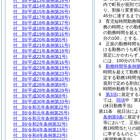
付 則
(平成13年条例第14号)
内で町長が規則で
付 則
(平成14年条例第22号)
り、割振り変更前
付 則
(平成15年条例第26号)
45分に達するま
付 則
(平成17年条例第28号)
3
育児短時間勤務
付 則
(平成18年条例第17号)
務の時間とその勤
付 則
(平成18年条例第42号)
の勤務時間を超えて
付 則
(平成19年条例第16号)
分の100」とする
付 則
(平成20年条例第5号)
4
正規の勤務時間
付 則
(平成21年条例第11号)
ける勤務のうち町
付 則
(平成21年条例第18号)
規定にかかわらず
付 則
(平成22年条例第1号)
には、100分の175
付 則
(平成22年条例第16号)
5
勤務時間等条例第
付 則
(平成23年条例第19号)
時間を超えて勤務
付 則
(平成26年条例第23号)
定する勤務1時間当
付 則
(平成27年条例第10号)
規則で定める割合
付 則
(平成28年条例第9号)
時間外勤務手当を
付 則
(平成28年条例第29号)
6
第3項
に規定する
付 則
(平成30年条例第8号)
ては、
同項
中「第
付 則
(平成30年条例第33号)
(休日勤務手当)
付 則
(令和元年条例第22号)
第11条
祝日法によ
付 則
(令和元年条例第25号)
条例第9条
に規定
付 則
(令和元年条例第38号)
等において、正規
付 則
(令和2年条例第32号)
務1時間当たりの給
付 則
(令和4年条例第13号)
に準ずるものとし
付 則
(令和4年条例第23号)
(夜間勤務手当)