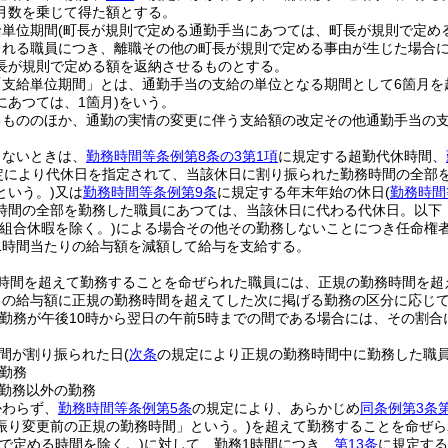
月数を乗じて得た額とする。
給単位期間
(町長が規則で定める通勤手当にあつては、町長が規則で定める
される職員につき、離職その他の町長が規則で定める事由が生じた場合
長が規則で定める額を返納させるものとする。
「支給単位期間」とは、通勤手当の支給の単位となる期間として6箇月を
にあつては、1箇月)
をいう。
るもののほか、通勤の実情の変更に伴う支給額の改定その他通勤手当の
しないときは、
勤務時間等条例第8条の3第1項
に規定する超勤代休時間、
定により代休日を指定されて、当該休日に割り振られた勤務時間の全部
という。)
又は
勤務時間等条例第9条
に規定する年末年始の休日
(
勤務時間
時間の全部を勤務した職員にあつては、当該休日に代わる代休日。以下
(組合休暇を除く。)
による場合その他その勤務しないことにつき任命権
1時間当たりの給与額を減額して給与を支給する。
時間を超えて勤務することを命ぜられた職員には、正規の勤務時間を超
の給与額に正規の勤務時間を超えてした次に掲げる勤務の区分に応じてそれ
の勤務が午後10時から翌日の午前5時までの間である場合には、その割合に
間が割り振られた日
(
次条
の規定により正規の勤務時間中に勤務した職
勤務
勤務以外の勤務
かわらず、
勤務時間等条例第5条
の規定により、あらかじめ
同条例第3条
振り変更前の正規の勤務時間」という。)
を超えて勤務することを命ぜら
則で定める時間を除く。)
に対して、勤務1時間につき、
第13条
に規定する