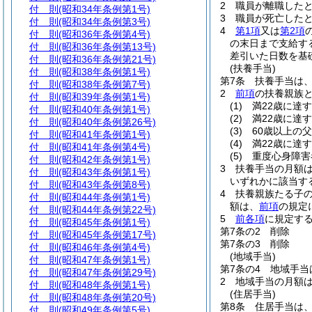
2
職員が離職した
付 則
(昭和34年条例第1号)
3
職員が死亡した
付 則
(昭和34年条例第3号)
4
第1項
又は
第2項
付 則
(昭和36年条例第4号)
の末日まで支給す
付 則
(昭和36年条例第13号)
差引いた日数を基
付 則
(昭和36年条例第21号)
(扶養手当)
付 則
(昭和38年条例第1号)
第7条
扶養手当は
付 則
(昭和38年条例第7号)
2
前項
の扶養親族
付 則
(昭和39年条例第1号)
(1)
満22歳に達
付 則
(昭和40年条例第1号)
(2)
満22歳に達
付 則
(昭和40年条例第26号)
(3)
60歳以上の
付 則
(昭和41年条例第1号)
(4)
満22歳に達
付 則
(昭和41年条例第4号)
(5)
重度心身障害
付 則
(昭和42年条例第1号)
3
扶養手当の月額
付 則
(昭和43年条例第1号)
いずれかに該当する
付 則
(昭和43年条例第8号)
4
扶養親族たる子の
付 則
(昭和44年条例第1号)
額は、
前項
の規定
付 則
(昭和44年条例第22号)
5
前各項
に規定す
付 則
(昭和45年条例第1号)
第7条の2
削除
付 則
(昭和45年条例第17号)
第7条の3
削除
付 則
(昭和46年条例第4号)
(地域手当)
付 則
(昭和47年条例第1号)
第7条の4
地域手当
付 則
(昭和47年条例第29号)
2
地域手当の月額は
付 則
(昭和48年条例第1号)
(住居手当)
付 則
(昭和48年条例第20号)
第8条
住居手当は
付 則
(昭和49年条例第5号)