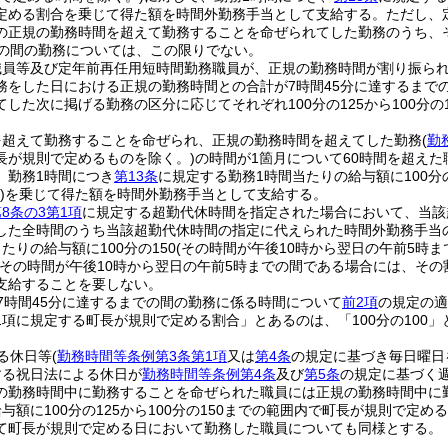
定める割合を乗じて得た額を時間外勤務手当として支給する。
ただし、
の正規の勤務時間を超えて勤務することを命ぜられてした勤務のうち、
での間の勤務については、この限りでない。
職員等及び定年前再任用短時間勤務職員が、正規の勤務時間が割り振ら
務をした日における正規の勤務時間との合計が7時間45分に達するまで
した次に掲げる勤務の区分に応じてそれぞれ100分の125から100分の
。
を超えて勤務することを命ぜられ、正規の勤務時間を超えてした勤務
(
勤
長が規則で定めるものを除く。)
の時間が1箇月について60時間を超え
、勤務1時間につき
第13条
に規定する勤務1時間当たりの給与額に100分の
)
を乗じて得た額を時間外勤務手当として支給する。
8条の3第1項
に規定する超勤代休時間を指定された場合において、当該
した全時間のうち当該超勤代休時間の指定に代えられた時間外勤務手当
たりの給与額に100分の150
(その時間が午後10時から翌日の午前5時まで
(その時間が午後10時から翌日の午前5時までの間である場合には、その割
支給することを要しない。
7時間45分に達するまでの間の勤務に係る時間について
前2項
の規定の適
1項に規定する町長が規則で定める割合」とあるのは、「100分の100」
る休日等
(
勤務時間等条例第3条第1項
又は
第4条
の規定に基づき毎日曜日
する祝日法による休日が
勤務時間等条例第4条
及び
第5条
の規定に基づく
の勤務時間中に勤務することを命ぜられた職員には正規の勤務時間中に
与額に100分の125から100分の150までの範囲内で町長が規則で
て町長が規則で定める日において勤務した職員についても同様とする。