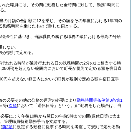
られた職員には、その間に勤務した全時間に対して、勤務1時間に
する。
当の月額の合計額に12を乗じ、その額をその年度における1年間の
る勤務時間を乗じたもので除した額とする。
の特殊性に基づき、当該職員の属する職務の級における最高の号給
用しない。
長が規則で定める。
が行われる時間が通常行われる日の執務時間の2分の1に相当する時
50円)
を超えない範囲内において町長が規則で定める額を宿日直
500円を超えない範囲内において町長が規則で定める額を宿日直手
急の必要その他の公務の運営の必要により
勤務時間等条例第3条第1
日等
(
次項
において「週休日等」という。)
に勤務をした場合は、当
必要により午後10時から翌日の午前5時までの間
(週休日等に含ま
、管理職員特別勤務手当を支給する。
額
(
前2項
に規定する勤務に従事する時間を考慮して規則で定める勤