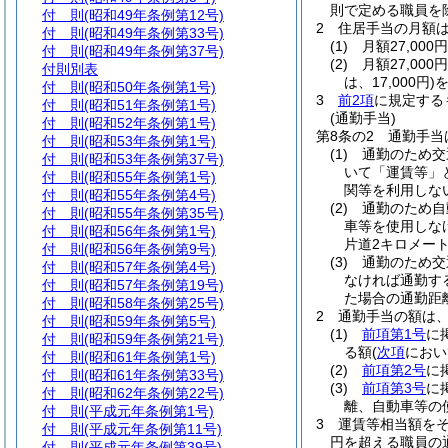
則で定める職員を
付 則
(昭和49年条例第12号)
2
住居手当の月額
付 則
(昭和49年条例第33号)
(1)
月額27,00
付 則
(昭和49年条例第37号)
(2)
月額27,00
付則別表
は、17,000円)
を
付 則
(昭和50年条例第1号)
3
前2項
に規定する
付 則
(昭和51年条例第1号)
(通勤手当)
付 則
(昭和52年条例第1号)
第8条の2
通勤手当
付 則
(昭和53年条例第1号)
(1)
通勤のため交
付 則
(昭和53年条例第37号)
いて「運賃等」
付 則
(昭和55年条例第1号)
関等を利用しな
付 則
(昭和55年条例第4号)
(2)
通勤のため自
付 則
(昭和55年条例第35号)
車等を使用しな
付 則
(昭和56年条例第1号)
片道2キロメー
付 則
(昭和56年条例第9号)
(3)
通勤のため交
付 則
(昭和57年条例第4号)
なければ通勤す
付 則
(昭和57年条例第19号)
た場合の通勤距
付 則
(昭和58年条例第25号)
2
通勤手当の額は
付 則
(昭和59年条例第5号)
(1)
前項第1号
に
付 則
(昭和59年条例第21号)
る額
(
次項
におい
付 則
(昭和61年条例第1号)
(2)
前項第2号
に
付 則
(昭和61年条例第33号)
(3)
前項第3号
に
付 則
(昭和62年条例第22号)
離、自動車等の
付 則
(平成元年条例第1号)
3
運賃等相当額を
付 則
(平成元年条例第11号)
円を超える職員の
付 則
(平成元年条例第39号)