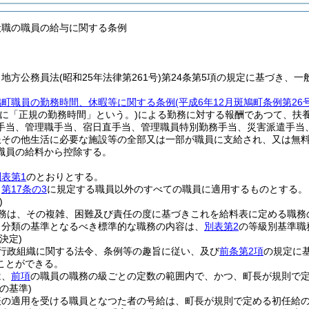
般職の職員の給与に関する条例
、地方公務員法
(昭和25年法律第261号)
第24条第5項の規定に基づき、
鳩町職員の勤務時間、休暇等に関する条例
(平成6年12月斑鳩町条例第2
単に「正規の勤務時間」という。)
による勤務に対する報酬であつて、扶
手当、管理職手当、宿日直手当、管理職員特別勤務手当、災害派遣手当
服その他生活に必要な施設等の全部又は一部が職員に支給され、又は無
職員の給料から控除する。
別表第1
のとおりとする。
、
第17条の3
に規定する職員以外のすべての職員に適用するものとする。
)
務は、その複雑、困難及び責任の度に基づきこれを給料表に定める職務
り分類の基準となるべき標準的な職務の内容は、
別表第2
の等級別基準職
決定)
行政組織に関する法令、条例等の趣旨に従い、及び
前条第2項
の規定に
ことができる。
は、
前項
の職員の職務の級ごとの定数の範囲内で、かつ、町長が規則で
の基準)
表の適用を受ける職員となつた者の号給は、町長が規則で定める初任給