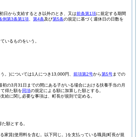
初日から支給するとき以外のとき、又は
前条第1項
に規定する期間
条例第3条第1項
、
第4条
及び
第5条
の規定に基づく週休日の日数を
けているものをいう。
う。)
については1人につき13,000円、
前項第2号
から
第5号
までの
最初の3月31日までの間にある子がいる場合における扶養手当の月
じて得た額を
同項
の規定による額に加算した額とする。
の支給に関し必要な事項は、町長が規則で定める。
得た額とする。
える家賃
(使用料を含む。以下同じ。)
を支払っている職員
(町長が規