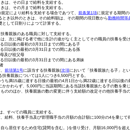
ときは、その日まで給料を支給する。
ときは、その月まで給料を支給する。
の規定により給料を支給する場合であつて、
前条第1項
に規定する期間の
るとき以外のときは、その給料額は、その期間の現日数から
勤務時間等
礎として日割りによつて計算する。
、扶養親族のある職員に対して支給する。
とは、次に掲げる者で他に生計の途がなく主としてその職員の扶養を受
する日以後の最初の3月31日までの間にある子
する日以後の最初の3月31日までの間にある孫
父母及び祖父母
する日以後の最初の3月31日までの間にある弟妹
者
は、
前項第1号
に該当する扶養親族
(
次項
において「扶養親族たる子」とい
扶養親族については1人につき6,500円とする。
うち満15歳に達する日後の最初の4月1日から満22歳に達する日以後の
にかかわらず、5,000円に当該期間にある当該扶養親族たる子の数を乗
るもののほか、扶養親族の数の変更に伴う支給額の改定その他扶養手当
は、すべての職員に支給する。
、給料、扶養手当及び管理職手当の月額の合計額に100分の4を乗じて
、自ら居住するため住宅
(貸間を含む。)
を借り受け、月額16,000円を超