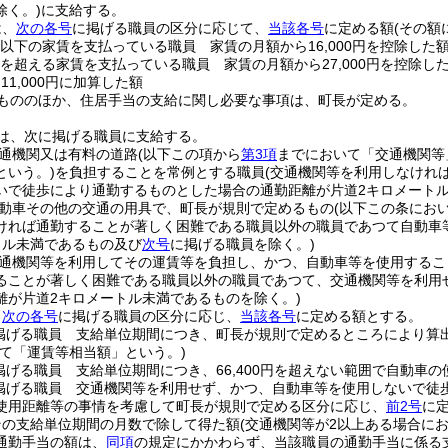
除く。)
に支給する。
は、
次の各号
に掲げる職員の区分に応じて、
当該各号
に定める額
(その額
0円以下の家賃を支払っている職員 家賃の月額から16,000円を控除した
0円を超える家賃を支払っている職員 家賃の月額から27,000円を控除し
11,000円に加算した額
もののほか、住居手当の支給に関し必要な事項は、町長が定める。
は、次に掲げる職員に支給する。
通機関又は有料の道路
(以下この項から
第3項
までにおいて「交通機関等
という。)
を負担することを常例とする職員
(交通機関等を利用しなけれ
いで徒歩により通勤するものとした場合の通勤距離が片道2キロメート
動車その他の交通の用具で、町長が規則で定めるもの
(以下この条にお
ければ通勤することが著しく困難である職員以外の職員であつて自動車
トル未満であるもの及び
次号
に掲げる職員を除く。)
通機関等を利用してその運賃等を負担し、かつ、自動車等を使用するこ
ることが著しく困難である職員以外の職員であつて、交通機関等を利用
離が片道2キロメートル未満であるものを除く。)
、
次の各号
に掲げる職員の区分に応じ、
当該各号
に定める額とする。
掲げる職員 支給単位期間につき、町長が規則で定めるところにより算
て「運賃等相当額」という。)
掲げる職員 支給単位期間につき、66,400円を超えない範囲で自動車
掲げる職員 交通機関等を利用せず、かつ、自動車等を使用しないで徒
使用距離等の事情を考慮して町長が規則で定める区分に応じ、
前2号
に
その支給単位期間の月数で除して得た額
(交通機関等が2以上ある場合に
通勤手当の額は、
同項
の規定にかかわらず、当該職員の通勤手当に係る支