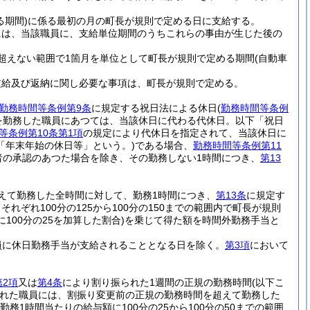
期間)
に係る最初の月の町長が規則で定める日に支給する。
には、当該職員に、支給単位期間のうちこれらの事由が生じた後の
超えない範囲で1箇月を単位として町長が規則で定める期間
(自動車
支給及び返納に関し必要な事項は、町長が規則で定める。
勤務時間等条例第9条
に規定する祝日法による休日
(
勤務時間等条例
を勤務した職員にあつては、当該休日に代わる代休日。以下「祝日
等条例第10条第1項
の規定により代休日を指定されて、当該休日に
「年末年始の休日等」という。)
である場合、
勤務時間等条例第11
者の承認のあつた場合を除き、その勤務しない1時間につき、
第13
えて勤務した全時間に対して、勤務1時間につき、
第13条
に規定す
ぞれ100分の125から100分の150までの範囲内で町長が規則
100分の25を加算した割合)
を乗じて得た額を時間外勤務手当と
員に休日勤務手当が支給されることとなる日を除く。
第3項
において
第2項
又は
第4条
により割り振られた1週間の正規の勤務時間
(以下こ
れた職員には、割振り変更前の正規の勤務時間を超えて勤務した
勤務1時間当たりの給与額に100分の25から100分の50までの範囲