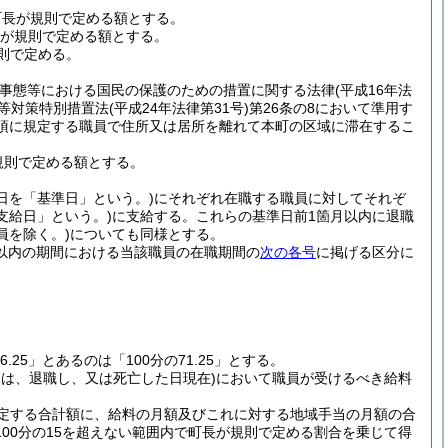
て町長が規則で定める額とする。
長が規則で定める額とする。
則で定める。
撃事態等における国民の保護のための措置に関する法律
(平成16年法
等対策特別措置法
(平成24年法律第31号)
第26条の8において準用す
1項に規定する職員で住所又は居所を離れて本町の区域に滞在するこ
規則で定める額とする。
日を「基準日」という。)
にそれぞれ在職する職員に対してそれぞ
支給日」という。)
に支給する。
これらの基準日前1箇月以内に退職
員を除く。)
についても同様とする。
箇月以内の期間における当該職員の在職期間の
次の各号
に掲げる区分に
26.25」とあるのは「100分の71.25」とする。
ては、退職し、又は死亡した日現在)
において職員が受けるべき給料
定する合計額に、給料の月額及びこれに対する地域手当の月額の合
00分の15を超えない範囲内で町長が規則で定める割合を乗じて得