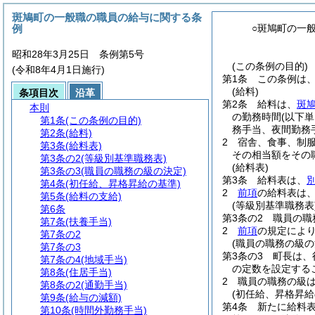
斑鳩町の一般職の職員の給与に関する条
例
○斑鳩町の一
昭和28年3月25日 条例第5号
(この条例の目的)
(令和8年4月1日施行)
第1条
この条例は
(給料)
条項目次
沿革
第2条
給料は、
斑
本則
の勤務時間
(以下
第1条
(この条例の目的)
務手当、夜間勤務
第2条
(給料)
2
宿舎、食事、制
第3条
(給料表)
その相当額をその
第3条の2
(等級別基準職務表)
(給料表)
第3条の3
(職員の職務の級の決定)
第3条
給料表は、
第4条
(初任給、昇格昇給の基準)
2
前項
の給料表は
第5条
(給料の支給)
(等級別基準職務表
第6条
第3条の2
職員の職
第7条
(扶養手当)
2
前項
の規定によ
第7条の2
(職員の職務の級の
第7条の3
第3条の3
町長は、
第7条の4
(地域手当)
の定数を設定する
第8条
(住居手当)
2
職員の職務の級
第8条の2
(通勤手当)
(初任給、昇格昇給
第9条
(給与の減額)
第4条
新たに給料
第10条
(時間外勤務手当)