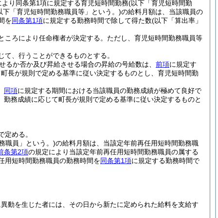
により同条第1項に規定する育児短時間勤務
(以下「育児短時間勤
以下「育児短時間勤務職員等」という。)
の給料月額は、当該職員の
間を
同条第1項
に規定する勤務時間で除して得た数
(以下「算出率」
ところにより任命権者が決定する。
ただし、育児短時間勤務職員等
じて、行うことができるものとする。
せるか否か及び昇給させる場合の昇給の号給数は、
前項
に規定す
て町長が規則で定める基準に従い決定するものとし、育児短時間勤
、
同項
に規定する期間における当該職員の勤務成績が極めて良好で
、勤務成績に応じて町長が規則で定める基準に従い決定するものと
で定める。
務職員」という。)
の給料月額は、当該定年前再任用短時間勤務職
前条第2項
の規定により当該定年前再任用短時間勤務職員の属する
任用短時間勤務職員の勤務時間を
同条第1項
に規定する勤務時間で
に異動を生じた者には、その日から新たに定められた給料を支給す