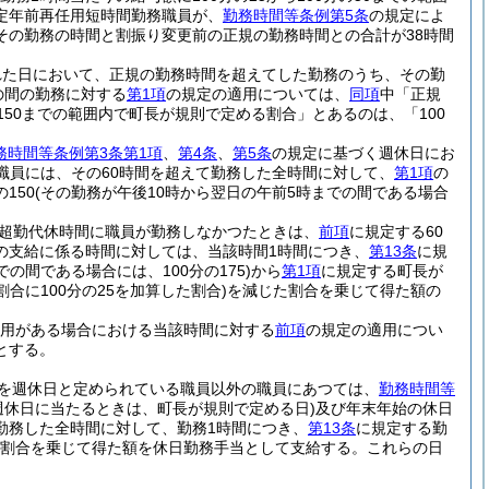
定年前再任用短時間勤務職員が、
勤務時間等条例第5条
の規定によ
その勤務の時間と割振り変更前の正規の勤務時間との合計が38時間
れた日において、正規の勤務時間を超えてした勤務のうち、その勤
の間の勤務に対する
第1項
の規定の適用については、
同項
中「正規
150までの範囲内で町長が規則で定める割合」とあるのは、「100
務時間等条例第3条第1項
、
第4条
、
第5条
の規定に基づく週休日にお
た職員には、その60時間を超えて勤務した全時間に対して、
第1項
の
150
(その勤務が午後10時から翌日の午前5時までの間である場合
超勤代休時間に職員が勤務しなかつたときは、
前項
に規定する60
の支給に係る時間に対しては、当該時間1時間につき、
第13条
に規
の間である場合には、100分の175)
から
第1項
に規定する町長が
合に100分の25を加算した割合)
を減じた割合を乗じて得た額の
用がある場合における当該時間に対する
前項
の規定の適用につい
とする。
を週休日と定められている職員以外の職員にあつては、
勤務時間等
週休日に当たるときは、町長が規則で定める日)
及び年末年始の休日
勤務した全時間に対して、勤務1時間につき、
第13条
に規定する勤
定める割合を乗じて得た額を休日勤務手当として支給する。
これらの日