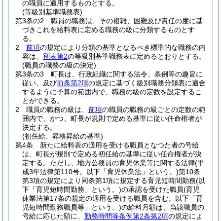
の職員に適用するものとする。
(等級別基準職務表)
第3条の2
職員の職務は、その複雑、困難及び責任の度に基
づきこれを給料表に定める職務の級に分類するものとす
る。
2
前項
の規定により分類の基準となるべき標準的な職務の内
容は、
別表第2
の等級別基準職務表に定めるとおりとする。
(職員の職務の級の決定)
第3条の3
町長は、行政組織に関する法令、条例等の趣旨に
従い、及び
前条第2項
の規定に基づく級別職務分類表に適合
するように予算の範囲内で、職務の級の定数を設定するこ
とができる。
2
職員の職務の級は、
前項
の職員の職務の級ごとの定数の範
囲内で、かつ、町長が規則で定める基準に従い任命権者が
決定する。
(初任給、昇格昇給の基準)
第4条
新たに給料表の適用を受ける職員となつた者の号給
は、町長が規則で定める初任給の基準に従い任命権者が決
定する。
ただし、地方公務員の育児休業等に関する法律
(平
成3年法律第110号。以下「育児休業法」という。)
第10条
第3項の規定により同条第1項に規定する育児短時間勤務
(以
下「育児短時間勤務」という。)
の承認を受けた職員
(育児
休業法第17条の規定の適用を受ける職員を含む。以下「育
児短時間勤務職員等」という。)
の給料月額は、当該職員の
号給に応じた額に、
勤務時間等条例第2条第2項
の規定によ