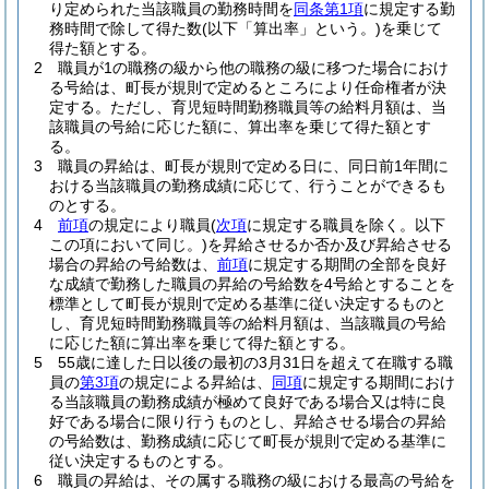
り定められた当該職員の勤務時間を
同条第1項
に規定する勤
務時間で除して得た数
(以下「算出率」という。)
を乗じて
得た額とする。
2
職員が1の職務の級から他の職務の級に移つた場合におけ
る号給は、町長が規則で定めるところにより任命権者が決
定する。
ただし、育児短時間勤務職員等の給料月額は、当
該職員の号給に応じた額に、算出率を乗じて得た額とす
る。
3
職員の昇給は、町長が規則で定める日に、同日前1年間に
おける当該職員の勤務成績に応じて、行うことができるも
のとする。
4
前項
の規定により職員
(
次項
に規定する職員を除く。以下
この項において同じ。)
を昇給させるか否か及び昇給させる
場合の昇給の号給数は、
前項
に規定する期間の全部を良好
な成績で勤務した職員の昇給の号給数を4号給とすることを
標準として町長が規則で定める基準に従い決定するものと
し、育児短時間勤務職員等の給料月額は、当該職員の号給
に応じた額に算出率を乗じて得た額とする。
5
55歳に達した日以後の最初の3月31日を超えて在職する職
員の
第3項
の規定による昇給は、
同項
に規定する期間におけ
る当該職員の勤務成績が極めて良好である場合又は特に良
好である場合に限り行うものとし、昇給させる場合の昇給
の号給数は、勤務成績に応じて町長が規則で定める基準に
従い決定するものとする。
6
職員の昇給は、その属する職務の級における最高の号給を