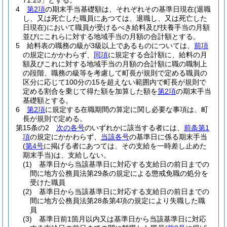
71.25」とする。
4
第2項
の期末手当基礎額は、それぞれその基準日現在
(退職
し、又は死亡した職員にあつては、退職し、又は死亡した
日現在)
において職員が受けるべき給料及び扶養手当の月額
並びにこれらに対する地域手当の月額の合計額とする。
5
給料表の職務の級が3級以上であるものについては、
前項
の規定にかかわらず、
同項
に規定する合計額に、給料の月
額及びこれに対する地域手当の月額の合計額に職の職制上
の段階、職務の級等を考慮して町長が規則で定める職員の
区分に応じて100分の15を超えない範囲内で町長が規則で
定める割合を乗じて得た額を加算した額を
第2項
の期末手当
基礎額とする。
6
第2項
に規定する在職期間の算定に関し必要な事項は、町
長が規則で定める。
第15条の2
次の各号
のいずれかに該当する者には、
前条第1
項
の規定にかかわらず、
当該各号
の基準日に係る期末手当
(
第4号
に掲げる者にあつては、その支給を一時差し止めた
期末手当)
は、支給しない。
(1)
基準日から当該基準日に対応する支給日の前日までの
間に地方公務員法第29条の規定による懲戒免職の処分を
受けた職員
(2)
基準日から当該基準日に対応する支給日の前日までの
間に地方公務員法第28条第4項の規定により失職した職
員
(3)
基準日前1箇月以内又は基準日から当該基準日に対応