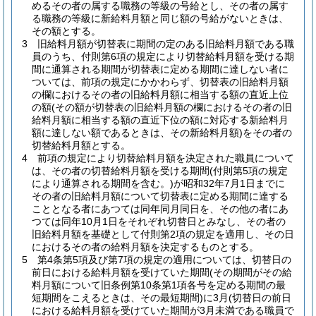
めるその者の属する職務の等級の号給とし、その者の属す
る職務の等級に新給料月額と同じ額の号給がないときは、
その額とする。
3
旧給料月額が切替表に期間の定のある旧給料月額である職
員のうち、付則第6項の規定により切替給料月額を受ける期
間に通算される期間が切替表に定める期間に達しない者に
ついては、前項の規定にかかわらず、切替表の旧給料月額
の欄におけるその者の旧給料月額に相当する額の直近上位
の額
(その額が切替表の旧給料月額の欄におけるその者の旧
給料月額に相当する額の直近下位の額に対応する新給料月
額に達しない額であるときは、その新給料月額)
をその者の
切替給料月額とする。
4
前項の規定により切替給料月額を決定された職員について
は、その者の切替給料月額を受ける期間
(付則第5項の規定
により通算される期間を含む。)
が昭和32年7月1日までに
その者の旧給料月額について切替表に定める期間に達する
こととなる者にあつては同年同月同日を、その他の者にあ
つては同年10月1日をそれぞれ切替日とみなし、その者の
旧給料月額を基礎として付則第2項の規定を適用し、その日
におけるその者の給料月額を決定するものとする。
5
第4条第5項及び第7項の規定の適用については、切替日の
前日における給料月額を受けていた期間
(その期間がその給
料月額について旧条例第10条第1項各号を定める期間の最
短期間をこえるときは、その最短期間)
に3月
(切替日の前日
における給料月額を受けていた期間が3月未満である職員で