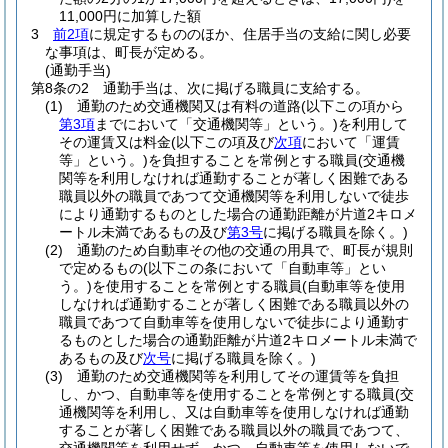
11,000円に加算した額
3
前2項
に規定するもののほか、住居手当の支給に関し必要
な事項は、町長が定める。
(通勤手当)
第8条の2
通勤手当は、次に掲げる職員に支給する。
(1)
通勤のため交通機関又は有料の道路
(以下この項から
第3項
までにおいて「交通機関等」という。)
を利用して
その運賃又は料金
(以下この項及び
次項
において「運賃
等」という。)
を負担することを常例とする職員
(交通機
関等を利用しなければ通勤することが著しく困難である
職員以外の職員であつて交通機関等を利用しないで徒歩
により通勤するものとした場合の通勤距離が片道2キロメ
ートル未満であるもの及び
第3号
に掲げる職員を除く。)
(2)
通勤のため自動車その他の交通の用具で、町長が規則
で定めるもの
(以下この条において「自動車等」とい
う。)
を使用することを常例とする職員
(自動車等を使用
しなければ通勤することが著しく困難である職員以外の
職員であつて自動車等を使用しないで徒歩により通勤す
るものとした場合の通勤距離が片道2キロメートル未満で
あるもの及び
次号
に掲げる職員を除く。)
(3)
通勤のため交通機関等を利用してその運賃等を負担
し、かつ、自動車等を使用することを常例とする職員
(交
通機関等を利用し、又は自動車等を使用しなければ通勤
することが著しく困難である職員以外の職員であつて、