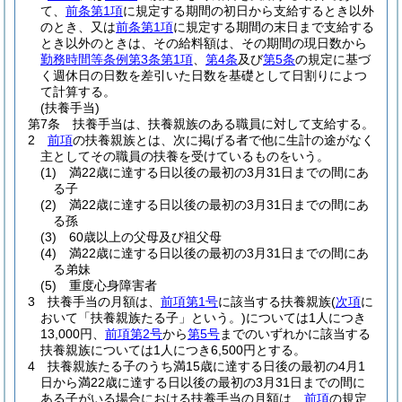
て、
前条第1項
に規定する期間の初日から支給するとき以外
のとき、又は
前条第1項
に規定する期間の末日まで支給する
とき以外のときは、その給料額は、その期間の現日数から
勤務時間等条例第3条第1項
、
第4条
及び
第5条
の規定に基づ
く週休日の日数を差引いた日数を基礎として日割りによつ
て計算する。
(扶養手当)
第7条
扶養手当は、扶養親族のある職員に対して支給する。
2
前項
の扶養親族とは、次に掲げる者で他に生計の途がなく
主としてその職員の扶養を受けているものをいう。
(1)
満22歳に達する日以後の最初の3月31日までの間にあ
る子
(2)
満22歳に達する日以後の最初の3月31日までの間にあ
る孫
(3)
60歳以上の父母及び祖父母
(4)
満22歳に達する日以後の最初の3月31日までの間にあ
る弟妹
(5)
重度心身障害者
3
扶養手当の月額は、
前項第1号
に該当する扶養親族
(
次項
に
おいて「扶養親族たる子」という。)
については1人につき
13,000円、
前項第2号
から
第5号
までのいずれかに該当する
扶養親族については1人につき6,500円とする。
4
扶養親族たる子のうち満15歳に達する日後の最初の4月1
日から満22歳に達する日以後の最初の3月31日までの間に
ある子がいる場合における扶養手当の月額は、
前項
の規定