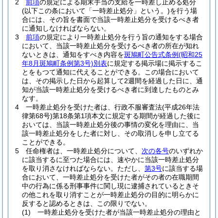
2
前項
の規定による期末手当の支給を一時差し止める処分
(以下この条において「一時差止処分」という。)
を行う場
合には、その旨を書面で当該一時差止処分を受けるべき者
に通知しなければならない。
3
前項
の規定により一時差止処分を行う旨の通知をする場合
において、当該一時差止処分を受けるべき者の所在が知れ
ないときは、通知をすべき内容を
斑鳩町公告式条例
(昭和25
年8月斑鳩町条例第3号)
別表
に規定する掲示場に掲示するこ
とをもつて通知に代えることができる。
この場合において
は、その掲示した日から起算して2週間を経過した日に、通
知が当該一時差止処分を受けるべき者に到達したものとみ
なす。
4
一時差止処分を受けた者は、行政不服審査法
(平成26年法
律第68号)
第18条第1項本文に規定する期間が経過した後に
おいては、当該一時差止処分後の事情の変化を理由に、当
該一時差止処分をした者に対し、その取消しを申し立てる
ことができる。
5
任命権者は、一時差止処分について、
次の各号
のいずれか
に該当するに至つた場合には、速やかに当該一時差止処分
を取り消さなければならない。
ただし、
第3号
に該当する場
合において、一時差止処分を受けた者がその者の在職期間
中の行為に係る刑事事件に関し現に逮捕されているときそ
の他これを取り消すことが一時差止処分の目的に明らかに
反すると認めるときは、この限りでない。
(1)
一時差止処分を受けた者が当該一時差止処分の理由と