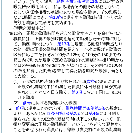
という。)
である場合、
勤務時間等条例第11条
に規定する休
暇
(組合休暇を除く。)
による場合その他その勤務しないこ
とにつき任命権者の承認のあつた場合を除き、その勤務し
ない1時間につき、
第13条
に規定する勤務1時間当たりの給
与額を減額して給与を支給する。
(時間外勤務手当)
第10条
正規の勤務時間を超えて勤務することを命ぜられた
職員には、正規の勤務時間を超えて勤務した全時間に対し
て、勤務1時間につき、
第13条
に規定する勤務1時間当たり
の給与額に正規の勤務時間を超えてした次に掲げる勤務の
区分に応じてそれぞれ100分の125から100分の150までの
範囲内で町長が規則で定める割合
(その勤務が午後10時から
翌日の午前5時までの間である場合には、その割合に100分
の25を加算した割合)
を乗じて得た額を時間外勤務手当とし
て支給する。
(1)
正規の勤務時間が割り振られた日
(
次条
の規定により
正規の勤務時間中に勤務した職員に休日勤務手当が支給
されることとなる日を除く。
第3項
において同じ。)
にお
ける勤務
(2)
前号
に掲げる勤務以外の勤務
2
前項
の規定にかかわらず、
勤務時間等条例第5条
の規定に
より、あらかじめ
同条例第3条第2項
又は
第4条
により割り
振られた1週間の正規の勤務時間
(以下この条において「割
振り変更前の正規の勤務時間」という。)
を超えて勤務する
ことを命ぜられた職員には、割振り変更前の正規の勤務時