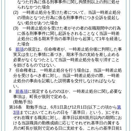
なつた行為に係る刑事事件に関し拘禁刑以上の刑に処せ
られなかつた場合
(2)
一時差止処分を受けた者について、当該一時差止処分
の理由となつた行為に係る刑事事件につき公訴を提起し
ない処分があつた場合
(3)
一時差止処分を受けた者がその者の在職期間中の行為
に係る刑事事件に関し起訴をされることなく当該一時差
止処分に係る期末手当の基準日から起算して1年を経過し
た場合
6
前項
の規定は、任命権者が、一時差止処分後に判明した事
実又は生じた事情に基づき、期末手当の支給を差し止める
必要がなくなつたとして当該一時差止処分を取り消すこと
を妨げるものではない。
7
任命権者は、一時差止処分を行う場合は、当該一時差止処
分を受けるべき者に対し、当該一時差止処分の際、一時差
止処分の事由を記載した説明書を交付しなければならな
い。
8
前各項
に規定するもののほか、一時差止処分に関し必要な
事項は、町長が規則で定める。
(勤勉手当)
第16条
勤勉手当は、6月1日及び12月1日
(以下この項から
第
3項
までにおいてこれらの日を「基準日」という。)
にそれ
ぞれ在職する職員に対し、基準日以前6箇月以内の期間にお
ける当該職員の勤務成績に応じてそれぞれ基準日の属する
月の町長が規則で定める日に支給する。
これらの基準日前1