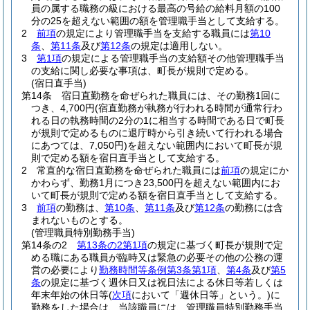
員の属する職務の級における最高の号給の給料月額の100
分の25を超えない範囲の額を管理職手当として支給する。
2
前項
の規定により管理職手当を支給する職員には
第10
条
、
第11条
及び
第12条
の規定は適用しない。
3
第1項
の規定による管理職手当の支給額その他管理職手当
の支給に関し必要な事項は、町長が規則で定める。
(宿日直手当)
第14条
宿日直勤務を命ぜられた職員には、その勤務1回に
つき、4,700円
(宿直勤務が執務が行われる時間が通常行わ
れる日の執務時間の2分の1に相当する時間である日で町長
が規則で定めるものに退庁時から引き続いて行われる場合
にあつては、7,050円)
を超えない範囲内において町長が規
則で定める額を宿日直手当として支給する。
2
常直的な宿日直勤務を命ぜられた職員には
前項
の規定にか
かわらず、勤務1月につき23,500円を超えない範囲内にお
いて町長が規則で定める額を宿日直手当として支給する。
3
前項
の勤務は、
第10条
、
第11条
及び
第12条
の勤務には含
まれないものとする。
(管理職員特別勤務手当)
第14条の2
第13条の2第1項
の規定に基づく町長が規則で定
める職にある職員が臨時又は緊急の必要その他の公務の運
営の必要により
勤務時間等条例第3条第1項
、
第4条
及び
第5
条
の規定に基づく週休日又は祝日法による休日等若しくは
年末年始の休日等
(
次項
において「週休日等」という。)
に
勤務をした場合は、当該職員には、管理職員特別勤務手当