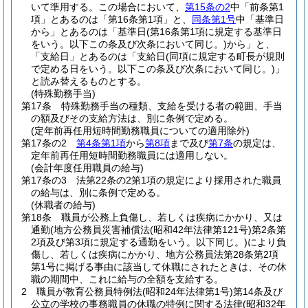
いて準用する。
この場合において、
第15条の2
中「前条第1
項」とあるのは「第16条第1項」と、
同条第1号
中「基準日
から」とあるのは「基準日
(第16条第1項に規定する基準日
をいう。以下この条及び次条において同じ。)
から」と、
「支給日」とあるのは「支給日
(同項に規定する町長が規則
で定める日をいう。以下この条及び次条において同じ。)
」
と読み替えるものとする。
(特殊勤務手当)
第17条
特殊勤務手当の種類、支給を受ける者の範囲、手当
の額及びその支給方法は、別に条例で定める。
(定年前再任用短時間勤務職員についての適用除外)
第17条の2
第4条第1項
から
第8項
まで及び
第7条
の規定は、
定年前再任用短時間勤務職員には適用しない。
(会計年度任用職員の給与)
第17条の3
法第22条の2第1項の規定により採用された職員
の給与は、別に条例で定める。
(休職者の給与)
第18条
職員が公務上負傷し、若しくは疾病にかかり、又は
通勤
(地方公務員災害補償法
(昭和42年法律第121号)
第2条第
2項及び第3項に規定する通勤をいう。以下同じ。)
により負
傷し、若しくは疾病にかかり、地方公務員法第28条第2項
第1号に掲げる事由に該当して休職にされたときは、その休
職の期間中、これに給与の全額を支給する。
2
職員が教育公務員特例法
(昭和24年法律第1号)
第14条及び
公立の学校の事務職員の休職の特例に関する法律
(昭和32年