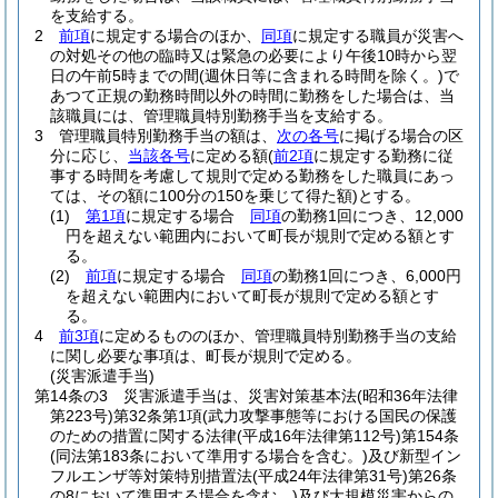
を支給する。
2
前項
に規定する場合のほか、
同項
に規定する職員が災害へ
の対処その他の臨時又は緊急の必要により午後10時から翌
日の午前5時までの間
(週休日等に含まれる時間を除く。)
で
あつて正規の勤務時間以外の時間に勤務をした場合は、当
該職員には、管理職員特別勤務手当を支給する。
3
管理職員特別勤務手当の額は、
次の各号
に掲げる場合の区
分に応じ、
当該各号
に定める額
(
前2項
に規定する勤務に従
事する時間を考慮して規則で定める勤務をした職員にあっ
ては、その額に100分の150を乗じて得た額)
とする。
(1)
第1項
に規定する場合
同項
の勤務1回につき、12,000
円を超えない範囲内において町長が規則で定める額とす
る。
(2)
前項
に規定する場合
同項
の勤務1回につき、6,000円
を超えない範囲内において町長が規則で定める額とす
る。
4
前3項
に定めるもののほか、管理職員特別勤務手当の支給
に関し必要な事項は、町長が規則で定める。
(災害派遣手当)
第14条の3
災害派遣手当は、災害対策基本法
(昭和36年法律
第223号)
第32条第1項
(武力攻撃事態等における国民の保護
のための措置に関する法律
(平成16年法律第112号)
第154条
(同法第183条において準用する場合を含む。)
及び新型イン
フルエンザ等対策特別措置法
(平成24年法律第31号)
第26条
の8において準用する場合を含む。)
及び大規模災害からの