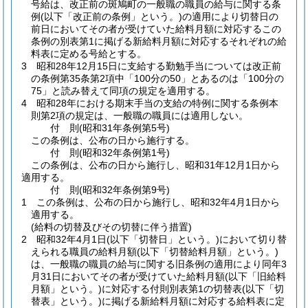
号給は、改正前の斑鳩町の一般職の職員の給与に関する条
例
(以下「改正前の条例」という。)
の適用により切替日の
前日においてその者が受けていた給料月額に対応するこの
条例の別表第1に掲げる新給料月額に対応するそれぞれの給
料表に定める号給とする。
3
昭和28年12月15日に支給する勤勉手当については改正前
の条例第35条第2項中「100分の50」とあるのは「100分の
75」と読み替えて同項の規定を適用する。
4
昭和28年における期末手当の支給の特例に関する条例本
則第2項の規定は、一般職の職員には適用しない。
付
則
(昭和31年
条例第5号)
この条例は、公布の日から施行する。
付
則
(昭和32年
条例第1号)
この条例は、公布の日から施行し、昭和31年12月1日から
適用する。
付
則
(昭和32年
条例第9号)
1
この条例は、公布の日から施行し、昭和32年4月1日から
適用する。
(給料の切替及びその切替に伴う措置)
2
昭和32年4月1日
(以下「切替日」という。)
において切り替
えられる職員の給料月額
(以下「切替給料月額」という。)
は、一般職の職員の給与に関する旧条例の適用により同年3
月31日においてその者が受けていた給料月額
(以下「旧給料
月額」という。)
に対応する付則別表第1の切替表
(以下「切
替表」という。)
に掲げる新給料月額に対応する給料表に定