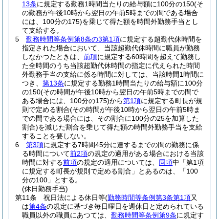
13条
に規定する勤務1時間当たりの給与額に100分の150
(そ
の勤務が午後10時から翌日の午前5時までの間である場合
には、100分の175)
を乗じて得た額を時間外勤務手当とし
て支給する。
5
勤務時間等条例第8条の3第1項
に規定する超勤代休時間を
指定された場合において、当該超勤代休時間に職員が勤務
しなかつたときは、
前項
に規定する60時間を超えて勤務し
た全時間のうち当該超勤代休時間の指定に代えられた時間
外勤務手当の支給に係る時間に対しては、当該時間1時間に
つき、
第13条
に規定する勤務1時間当たりの給与額に100分
の150
(その時間が午後10時から翌日の午前5時までの間で
ある場合には、100分の175)
から
第1項
に規定する町長が規
則で定める割合
(その時間が午後10時から翌日の午前5時ま
での間である場合には、その割合に100分の25を加算した
割合)
を減じた割合を乗じて得た額の時間外勤務手当を支給
することを要しない。
6
第3項
に規定する7時間45分に達するまでの間の勤務に係
る時間について
前2項
の規定の適用がある場合における当該
時間に対する
前項
の規定の適用については、
同項
中「第1項
に規定する町長が規則で定める割合」とあるのは、「100
分の100」とする。
(休日勤務手当)
第11条
祝日法による休日等
(
勤務時間等条例第3条第1項
又
は
第4条
の規定に基づき毎日曜日を週休日と定められている
職員以外の職員にあつては、
勤務時間等条例第9条
に規定す