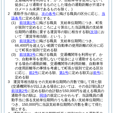
交通機関等を利用せず、かつ、自動車等を使用しないで
徒歩により通勤するものとした場合の通勤距離が片道2キ
ロメートル未満であるものを除く。)
2
通勤手当の額は、
次の各号
に掲げる職員の区分に応じ、
当
該各号
に定める額とする。
(1)
前項第1号
に掲げる職員 支給単位期間につき、町長
が規則で定めるところにより算出した当該職員の支給単
位期間の通勤に要する運賃等の額に相当する額
(
次項
にお
いて「運賃等相当額」という。)
(2)
前項第2号
に掲げる職員 支給単位期間につき、
66,400円を超えない範囲で自動車の使用距離の区分に応
じて町長が規則で定める額
(3)
前項第3号
に掲げる職員 交通機関等を利用せず、か
つ、自動車等を使用しないで徒歩により通勤するものと
する場合の通勤距離、交通機関等の利用距離、自動車等
の使用距離等の事情を考慮して町長が規則で定める区分
に応じ、
前2号
に定める額、
第1号
に定める額又は
前号
に
定める額
3
運賃等相当額をその支給単位期間の月数で除して得た額
(交通機関等が2以上ある場合においては、その合計額)
及び
前項第2号
に定める額の合計額が150,000円を超える職員の
通勤手当の額は、
同項
の規定にかかわらず、当該職員の通
勤手当に係る支給単位期間のうち最も長い支給単位期間に
つき、150,000円に当該支給単位期間の月数を乗じて得た
額とする。