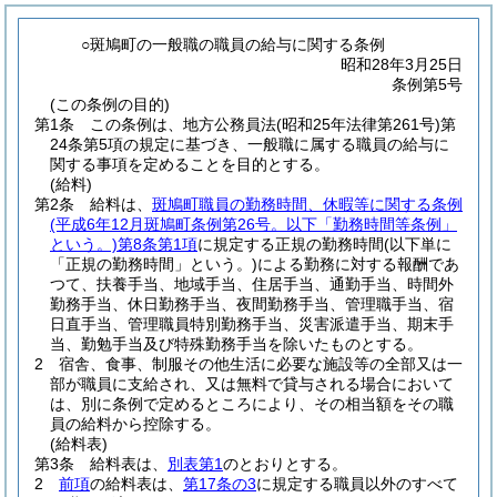
○斑鳩町の一般職の職員の給与に関する条例
昭和28年3月25日
条例第5号
(この条例の目的)
第1条
この条例は、地方公務員法
(昭和25年法律第261号)
第
24条第5項の規定に基づき、一般職に属する職員の給与に
関する事項を定めることを目的とする。
(給料)
第2条
給料は、
斑鳩町職員の勤務時間、休暇等に関する条例
(平成6年12月斑鳩町条例第26号。以下「勤務時間等条例」
という。)
第8条第1項
に規定する正規の勤務時間
(以下単に
「正規の勤務時間」という。)
による勤務に対する報酬であ
つて、扶養手当、地域手当、住居手当、通勤手当、時間外
勤務手当、休日勤務手当、夜間勤務手当、管理職手当、宿
日直手当、管理職員特別勤務手当、災害派遣手当、期末手
当、勤勉手当及び特殊勤務手当を除いたものとする。
2
宿舎、食事、制服その他生活に必要な施設等の全部又は一
部が職員に支給され、又は無料で貸与される場合において
は、別に条例で定めるところにより、その相当額をその職
員の給料から控除する。
(給料表)
第3条
給料表は、
別表第1
のとおりとする。
2
前項
の給料表は、
第17条の3
に規定する職員以外のすべて