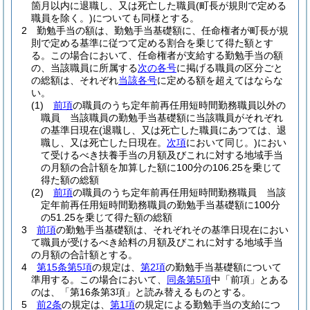
箇月以内に退職し、又は死亡した職員
(町長が規則で定める
職員を除く。)
についても同様とする。
2
勤勉手当の額は、勤勉手当基礎額に、任命権者が町長が規
則で定める基準に従つて定める割合を乗じて得た額とす
る。
この場合において、任命権者が支給する勤勉手当の額
の、当該職員に所属する
次の各号
に掲げる職員の区分ごと
の総額は、それぞれ
当該各号
に定める額を超えてはならな
い。
(1)
前項
の職員のうち定年前再任用短時間勤務職員以外の
職員 当該職員の勤勉手当基礎額に当該職員がそれぞれ
の基準日現在
(退職し、又は死亡した職員にあつては、退
職し、又は死亡した日現在。
次項
において同じ。)
におい
て受けるべき扶養手当の月額及びこれに対する地域手当
の月額の合計額を加算した額に100分の106.25を乗じて
得た額の総額
(2)
前項
の職員のうち定年前再任用短時間勤務職員 当該
定年前再任用短時間勤務職員の勤勉手当基礎額に100分
の51.25を乗じて得た額の総額
3
前項
の勤勉手当基礎額は、それぞれその基準日現在におい
て職員が受けるべき給料の月額及びこれに対する地域手当
の月額の合計額とする。
4
第15条第5項
の規定は、
第2項
の勤勉手当基礎額について
準用する。
この場合において、
同条第5項
中「前項」とある
のは、「第16条第3項」と読み替えるものとする。
5
前2条
の規定は、
第1項
の規定による勤勉手当の支給につ