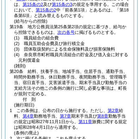
は、
第15条の2
及び
第15条の3
の規定を準用する。
この場合
において、
第15条の2
中「前条第1項」とあるのは、「第18
条第6項」と読み替えるものとする。
(給与からの控除)
第19条
地方公務員法第25条第2項の規定に基づき、給与か
ら控除できるものは、
次の各号
に掲げるものとする。
(1)
職員組合の組合費
(2)
職員互助会会費及び旅行積立金
(3)
団体取扱契約による生命保険料及び損害保険料
(4)
奈良県市町村職員共済組合の貯金及び借入金に対する
元利償還金
(雑則)
第20条
給料、扶養手当、地域手当、住居手当、通勤手当、
時間外勤務手当、休日勤務手当、夜間勤務手当、管理職手
当、宿日直手当、災害派遣手当、期末手当及び勤勉手当の
支給方法その他この条例の施行に関し必要な事項は、町長
が規則で定める。
付
則
(施行期日)
1
この条例は、公布の日から施行する。
ただし、
第2章
給
料、
第4章
勤務地手当、
第7章
期末手当及び
第8章
勤勉手当
の規定は昭和27年11月1日から、
第11章
旅費に関する規定
は昭和28年4月1日から適用する。
(条例の廃止)
2
次に掲げる条例は、これを廃止する。