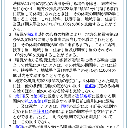
法律第117号)
の規定の適用を受ける場合を除き、結核性疾
患にかかり、地方公務員法第28条第2項第1号に掲げる事由
に該当して休職にされたときは、その休職の期間が満2年に
達するまでは、これに給料、扶養手当、地域手当、住居手
当及び期末手当のそれぞれ100分の80を支給することがで
きる。
3
職員が
前2項
以外の心身の故障により、地方公務員法第28
条第2項第1号に掲げる事由に該当して休職にされたとき
は、その休職の期間が満1年に達するまでは、これに給料、
扶養手当、地域手当、住居手当及び期末手当のそれぞれ
100分の80を支給することができる。
4
職員が地方公務員法第28条第2項第2号に掲げる事由に該
当して休職にされたときは、その休職の期間中、これに給
料、扶養手当、地域手当及び住居手当のそれぞれ100分の
60以内を支給することができる。
5
地方公務員法第28条第2項の規定により休職にされた職員
には、他の条例に別段の定がない限り、
前4項
に定める給与
を除くほか、他のいかなる給与も支給しない。
6
第2項
又は
第3項
に規定する職員が
当該各項
に規定する期
間内で
第15条第1項
に規定する基準日前1箇月以内に退職
し、又は死亡したときは、
同項
の規定により町長が規則で
定める日に
当該各項
の例による額の期末手当を支給するこ
とができる。
ただし、町長が規則で定める職員について
は、この限りでない。
7
前項
の規定の適用を受ける職員の期末手当の支給について