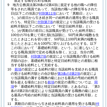
規定する職を占める職員
9
地方公務員法第28条の2第4項に規定する他の職への降任
等をされた職員であって、当該他の職への降任等をされた
日
(以下この項及び
付則第11項
において「異動日」とい
う。)
の前日から引き続き同一の給料表の適用を受ける職員
のうち、特定日に
付則第7項
の規定により当該職員の受ける
給料月額
(以下この項において「特定日給料月額」とい
う。)
が異動日の前日に当該職員が受けていた給料月額に
100分の70を乗じて得た額
(当該額に、50円未満の端数を生
じたときはこれを切り捨て、50円以上100円未満の端数を
生じたときはこれを100円に切り上げるものとする。以下
この項において「基礎給料月額」という。)
に達しないこと
となる職員
(規則で定める職員を除く。)
には、当分の間、
特定日以後、
付則第7項
の規定により当該職員の受ける給料
月額のほか、基礎給料月額と特定日給料月額との差額に相
当する額を給料として支給する。
10
前項
の規定による給料の額と当該給料を支給される職員
の受ける給料月額との合計額が
第3条の3第2項
の規定によ
り当該職員の属する職務の級における最高の号給の給料月
額を超える場合における
前項
の規定の適用については、
同
項
中「基礎給料月額と特定日給料月額」とあるのは、「第3
条の3第2項の規定により当該職員の属する職務の級におけ
る最高の号給の給料月額と当該職員の受ける給料月額」と
する。
11
異動日の前日から引き続き給料表の適用を受ける職員
(
付