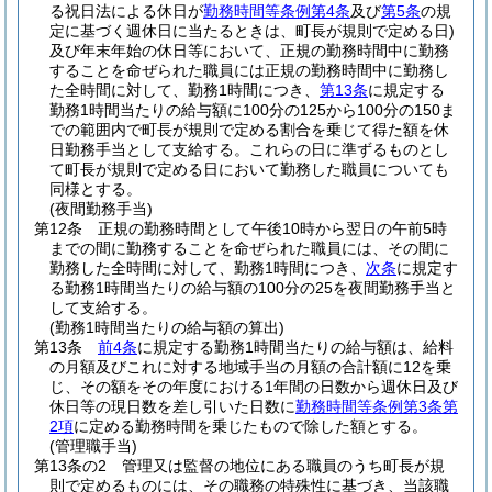
る祝日法による休日が
勤務時間等条例第4条
及び
第5条
の規
定に基づく週休日に当たるときは、町長が規則で定める日)
及び年末年始の休日等において、正規の勤務時間中に勤務
することを命ぜられた職員には正規の勤務時間中に勤務し
た全時間に対して、勤務1時間につき、
第13条
に規定する
勤務1時間当たりの給与額に100分の125から100分の150ま
での範囲内で町長が規則で定める割合を乗じて得た額を休
日勤務手当として支給する。
これらの日に準ずるものとし
て町長が規則で定める日において勤務した職員についても
同様とする。
(夜間勤務手当)
第12条
正規の勤務時間として午後10時から翌日の午前5時
までの間に勤務することを命ぜられた職員には、その間に
勤務した全時間に対して、勤務1時間につき、
次条
に規定す
る勤務1時間当たりの給与額の100分の25を夜間勤務手当と
して支給する。
(勤務1時間当たりの給与額の算出)
第13条
前4条
に規定する勤務1時間当たりの給与額は、給料
の月額及びこれに対する地域手当の月額の合計額に12を乗
じ、その額をその年度における1年間の日数から週休日及び
休日等の現日数を差し引いた日数に
勤務時間等条例第3条第
2項
に定める勤務時間を乗じたもので除した額とする。
(管理職手当)
第13条の2
管理又は監督の地位にある職員のうち町長が規
則で定めるものには、その職務の特殊性に基づき、当該職