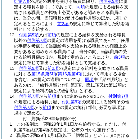
則第7項
の規定の適用を受ける職員に限り、
付則第9項
に規
定する職員を除く。)
であって、
同項
の規定による給料を支
給される職員との権衡上必要があると認められる職員に
は、当分の間、当該職員の受ける給料月額のほか、規則で
定めるところにより、
前2項
の規定に準じて算出した額を給
料として支給する。
12
付則第9項
又は
前項
の規定による給料を支給される職員
以外の
付則第7項
の規定の適用を受ける職員であって、任用
の事情を考慮して当該給料を支給される職員との権衡上必
要があると認められる職員には、当分の間、当該職員の受
ける給料月額のほか、規則で定めるところにより、
前3項
の
規定に準じて算出した額を給料として支給する。
13
付則第9項
又は
前2項
の規定による給料を支給される職員
に対する
第15条第5項
(
第16条第4項
において準用する場合
を含む。)
の規定の適用については、
同項
中「給料月額」と
あるのは、「給料月額と付則第9項、第11項又は第12項の
規定による給料の額との合計額」とする。
14
付則第7項
から
前項
までに定めるもののほか、
付則第7項
の規定による給料月額、
付則第9項
の規定による給料その他
付則第7項
から
前項
までの規定の施行に関し必要な事項は、
規則で定める。
付
則
(昭和29年
条例第2号)
1
この条例は、昭和29年1月1日から施行する。
ただし、付
則第3項及び第4項の規定は、公布の日から施行する。
2
職員の昭和29年1月1日
(以下「切替日」という。)
における