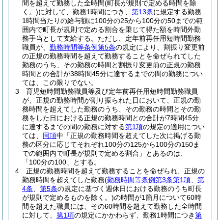
間を超えて勤務した全時間
(町長が規則で定める時間を除
く。)
に対して、勤務1時間につき、
第13条
に規定する勤務
1時間当たりの給与額に100分の25から100分の50までの範
囲内で町長が規則で定める割合を乗じて得た額を時間外勤
務手当として支給する。
ただし、定年前再任用短時間勤務
職員が、
勤務時間等条例第5条
の規定により、割振り変更前
の正規の勤務時間を超えて勤務することを命ぜられてした
勤務のうち、その勤務の時間と割振り変更前の正規の勤務
時間との合計が38時間45分に達するまでの間の勤務につい
ては、この限りでない。
3
育児短時間勤務職員等及び定年前再任用短時間勤務職員
が、正規の勤務時間が割り振られた日において、正規の勤
務時間を超えてした勤務のうち、その勤務の時間とその勤
務をした日における正規の勤務時間との合計が7時間45分
に達するまでの間の勤務に対する
第1項
の規定の適用につい
ては、
同項
中「正規の勤務時間を超えてした次に掲げる勤
務の区分に応じてそれぞれ100分の125から100分の150ま
での範囲内で町長が規則で定める割合」とあるのは、
「100分の100」とする。
4
正規の勤務時間を超えて勤務することを命ぜられ、正規の
勤務時間を超えてした勤務
(
勤務時間等条例第3条第1項
、
第
4条
、
第5条
の規定に基づく週休日における勤務のうち町長
が規則で定めるものを除く。)
の時間が1箇月について60時
間を超えた職員には、その60時間を超えて勤務した全時間
に対して、
第1項
の規定にかかわらず、勤務1時間につき
第