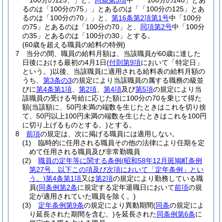
「100分の125、」と、
同条第3項
中「「100分の140」とあ
るのは「100分の75」」とあるのは「「100分の125」とあ
るのは「100分の70」」と、
第16条第2項第1号
中「100分
の75」とあるのは「100分の70」と、
同項第2号
中「100分
の35」とあるのは「100分の30」とする。
(60歳を超える職員の給料の特例)
7
当分の間、職員の給料月額は、当該職員が60歳に達した
日後における最初の4月1日
(
付則第9項
において「特定日」
という。)
以後、当該職員に適用される給料表の給料月額の
うち、
第3条の3
の規定により当該職員の属する職務の級並
びに
第4条第1項
、
第2項
、
第4項
及び
第5項
の規定により当
該職員の受ける号給に応じた額に100分の70を乗じて得た
額
(当該額に、50円未満の端数を生じたときはこれを切り捨
て、50円以上100円未満の端数を生じたときはこれを100円
に切り上げるものとする。)
とする。
8
前項
の規定は、次に掲げる職員には適用しない。
(1)
臨時的に任用される職員その他の法律により任期を定
めて任用される職員及び非常勤職員
(2)
職員の定年等に関する条例
(昭和58年12月斑鳩町条例
第27号。以下この項及び次項において「定年条例」とい
う。)
第4条第1項
又は
第2項
の規定により勤務している職
員
(
同条例第2条
に規定する定年退職日において
前項
の規
定が適用されていた職員を除く。)
(3)
定年条例第9条
の規定により異動期間
(
同条
の規定によ
り延長された期間を含む。)
を延長された
同条例第6条
に