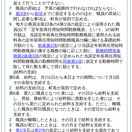
超えて行うことができない。
7
職員の昇給は、予算の範囲内で行わなければならない。
8
第3項
から
前項
までに規定するもののほか、職員の昇給に
関し必要な事項は、町長が規則で定める。
9
地方公務員法第22条の4第1項の規定により採用された職
員
(以下「定年前再任用短時間勤務職員」という。)
の給料
月額は、当該定年前再任用短時間勤務職員に適用される給
料表の定年前再任用短時間勤務職員の欄に掲げる基礎給料
月額のうち、
前条第2項
の規定により当該定年前再任用短時
間勤務職員の属する職務の級に応じた額に、
勤務時間等条
例第2条第3項
の規定により定められた当該定年前再任用短
時間勤務職員の勤務時間を
同条第1項
に規定する勤務時間で
除して得た数を乗じて得た額とする。
(給料の支給)
第5条
給料は、月の1日から末日までの期間について月1回
その全額を支給する。
2
給料の支給日は、町長が規則で定める。
第6条
新たに職員となつた者には、その日から給料を支給
し、昇給、降給等により給料額に異動を生じた者には、そ
の日から新たに定められた給料を支給する。
ただし、離職
した職員が即日職員となつたときは、その翌日から給料を
支給する。
2
職員が離職したときは、その日まで給料を支給する。
3
職員が死亡したときは、その月まで給料を支給する。
4
第1項
又は
第2項
の規定により給料を支給する場合であつ