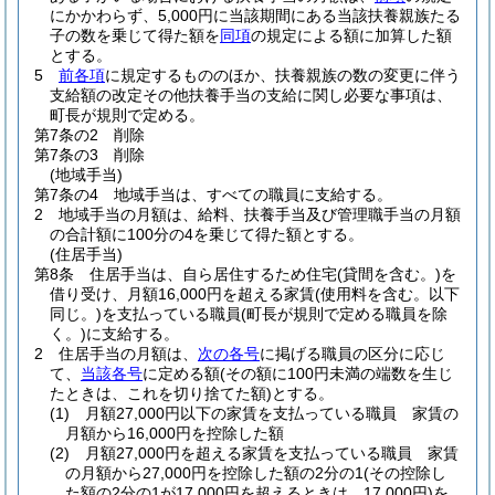
にかかわらず、5,000円に当該期間にある当該扶養親族たる
子の数を乗じて得た額を
同項
の規定による額に加算した額
とする。
5
前各項
に規定するもののほか、扶養親族の数の変更に伴う
支給額の改定その他扶養手当の支給に関し必要な事項は、
町長が規則で定める。
第7条の2
削除
第7条の3
削除
(地域手当)
第7条の4
地域手当は、すべての職員に支給する。
2
地域手当の月額は、給料、扶養手当及び管理職手当の月額
の合計額に100分の4を乗じて得た額とする。
(住居手当)
第8条
住居手当は、自ら居住するため住宅
(貸間を含む。)
を
借り受け、月額16,000円を超える家賃
(使用料を含む。以下
同じ。)
を支払っている職員
(町長が規則で定める職員を除
く。)
に支給する。
2
住居手当の月額は、
次の各号
に掲げる職員の区分に応じ
て、
当該各号
に定める額
(その額に100円未満の端数を生じ
たときは、これを切り捨てた額)
とする。
(1)
月額27,000円以下の家賃を支払っている職員 家賃の
月額から16,000円を控除した額
(2)
月額27,000円を超える家賃を支払っている職員 家賃
の月額から27,000円を控除した額の2分の1
(その控除し
た額の2分の1が17,000円を超えるときは、17,000円)
を