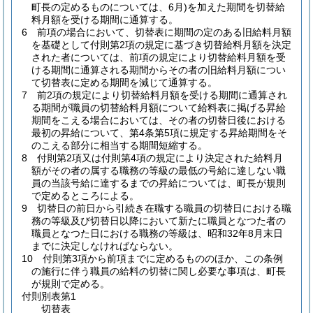
町長の定めるものについては、6月)
を加えた期間を切替給
料月額を受ける期間に通算する。
6
前項の場合において、切替表に期間の定のある旧給料月額
を基礎として付則第2項の規定に基づき切替給料月額を決定
された者については、前項の規定により切替給料月額を受
ける期間に通算される期間からその者の旧給料月額につい
て切替表に定める期間を減じて通算する。
7
前2項の規定により切替給料月額を受ける期間に通算され
る期間が職員の切替給料月額について給料表に掲げる昇給
期間をこえる場合においては、その者の切替日後における
最初の昇給について、第4条第5項に規定する昇給期間をそ
のこえる部分に相当する期間短縮する。
8
付則第2項又は付則第4項の規定により決定された給料月
額がその者の属する職務の等級の最低の号給に達しない職
員の当該号給に達するまでの昇給については、町長が規則
で定めるところによる。
9
切替日の前日から引続き在職する職員の切替日における職
務の等級及び切替日以降において新たに職員となつた者の
職員となつた日における職務の等級は、昭和32年8月末日
までに決定しなければならない。
10
付則第3項から前項までに定めるもののほか、この条例
の施行に伴う職員の給料の切替に関し必要な事項は、町長
が規則で定める。
付則別表第1
切替表