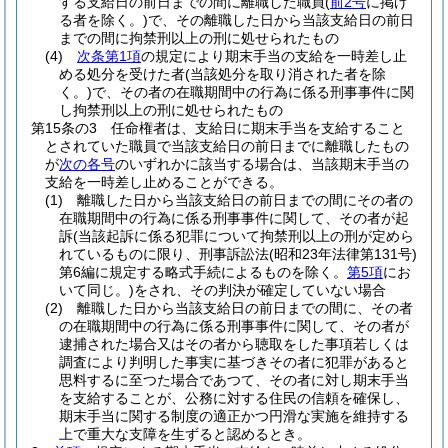
する支給日の前日までの間に離職した職員
(
前2号
に掲げ
る者を除く。)
で、その離職した日から当該支給日の前日
までの間に拘禁刑以上の刑に処せられたもの
(4)
次条第1項
の規定により期末手当の支給を一時差し止
める処分を受けた者
(当該処分を取り消された者を除
く。)
で、その者の在職期間中の行為に係る刑事事件に関
し拘禁刑以上の刑に処せられたもの
第15条の3
任命権者は、支給日に期末手当を支給すること
とされていた職員で当該支給日の前日までに離職したもの
が
次の各号
のいずれかに該当する場合は、当該期末手当の
支給を一時差し止めることができる。
(1)
離職した日から当該支給日の前日までの間にその者の
在職期間中の行為に係る刑事事件に関して、その者が起
訴
(当該起訴に係る犯罪について拘禁刑以上の刑が定めら
れているものに限り、刑事訴訟法
(昭和23年法律第131号)
第6編に規定する略式手続によるものを除く。
第5項
にお
いて同じ。)
をされ、その判決が確定していない場合
(2)
離職した日から当該支給日の前日までの間に、その者
の在職期間中の行為に係る刑事事件に関して、その者が
逮捕された場合又はその者から聴取をした事項若しくは
調査により判明した事実に基づきその者に犯罪があると
思料するに至つた場合であつて、その者に対し期末手当
を支給することが、公務に対する住民の信頼を確保し、
期末手当に関する制度の適正かつ円滑な実施を維持する
上で重大な支障を生ずると認めるとき。