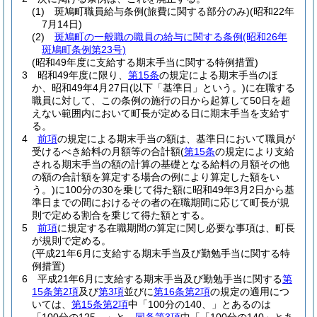
(1)
斑鳩町職員給与条例
(旅費に関する部分のみ)
(昭和22年
7月14日)
(2)
斑鳩町の一般職の職員の給与に関する条例
(昭和26年
斑鳩町条例第23号)
(昭和49年度に支給する期末手当に関する特例措置)
3
昭和49年度に限り、
第15条
の規定による期末手当のほ
か、昭和49年4月27日
(以下「基準日」という。)
に在職する
職員に対して、この条例の施行の日から起算して50日を超
えない範囲内において町長が定める日に期末手当を支給す
る。
4
前項
の規定による期末手当の額は、基準日において職員が
受けるべき給料の月額等の合計額
(
第15条
の規定により支給
される期末手当の額の計算の基礎となる給料の月額その他
の額の合計額を算定する場合の例により算定した額をい
う。)
に100分の30を乗じて得た額に昭和49年3月2日から基
準日までの間におけるその者の在職期間に応じて町長が規
則で定める割合を乗じて得た額とする。
5
前項
に規定する在職期間の算定に関し必要な事項は、町長
が規則で定める。
(平成21年6月に支給する期末手当及び勤勉手当に関する特
例措置)
6
平成21年6月に支給する期末手当及び勤勉手当に関する
第
15条第2項
及び
第3項
並びに
第16条第2項
の規定の適用につ
いては、
第15条第2項
中「100分の140、」とあるのは