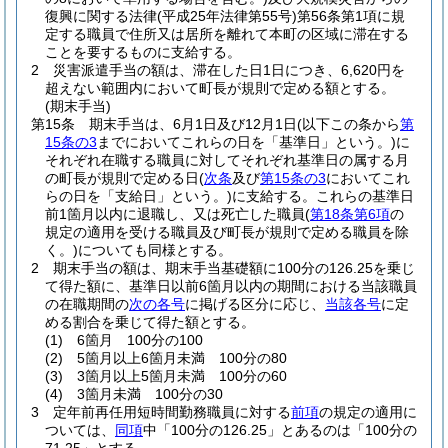
復興に関する法律
(平成25年法律第55号)
第56条第1項に規
定する職員で住所又は居所を離れて本町の区域に滞在する
ことを要するものに支給する。
2
災害派遣手当の額は、滞在した日1日につき、6,620円を
超えない範囲内において町長が規則で定める額とする。
(期末手当)
第15条
期末手当は、6月1日及び12月1日
(以下この条から
第
15条の3
までにおいてこれらの日を「基準日」という。)
に
それぞれ在職する職員に対してそれぞれ基準日の属する月
の町長が規則で定める日
(
次条
及び
第15条の3
においてこれ
らの日を「支給日」という。)
に支給する。
これらの基準日
前1箇月以内に退職し、又は死亡した職員
(
第18条第6項
の
規定の適用を受ける職員及び町長が規則で定める職員を除
く。)
についても同様とする。
2
期末手当の額は、期末手当基礎額に100分の126.25を乗じ
て得た額に、基準日以前6箇月以内の期間における当該職員
の在職期間の
次の各号
に掲げる区分に応じ、
当該各号
に定
める割合を乗じて得た額とする。
(1)
6箇月 100分の100
(2)
5箇月以上6箇月未満 100分の80
(3)
3箇月以上5箇月未満 100分の60
(4)
3箇月未満 100分の30
3
定年前再任用短時間勤務職員に対する
前項
の規定の適用に
ついては、
同項
中「100分の126.25」とあるのは「100分の