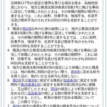
法律第117号)
の規定の適用を受ける場合を除き、結核性疾
患にかかり、地方公務員法第28条第2項第1号に掲げる事由
に該当して休職にされたときは、その休職の期間が満2年に
達するまでは、これに給料、扶養手当、地域手当、住居手
当及び期末手当のそれぞれ100分の80を支給することがで
きる。
3
職員が
前2項
以外の心身の故障により、地方公務員法第28
条第2項第1号に掲げる事由に該当して休職にされたとき
は、その休職の期間が満1年に達するまでは、これに給料、
扶養手当、地域手当、住居手当及び期末手当のそれぞれ
100分の80を支給することができる。
4
職員が地方公務員法第28条第2項第2号に掲げる事由に該
当して休職にされたときは、その休職の期間中、これに給
料、扶養手当、地域手当及び住居手当のそれぞれ100分の
60以内を支給することができる。
5
地方公務員法第28条第2項の規定により休職にされた職員
には、他の条例に別段の定がない限り、
前4項
に定める給与
を除くほか、他のいかなる給与も支給しない。
6
第2項
又は
第3項
に規定する職員が
当該各項
に規定する期
間内で
第15条第1項
に規定する基準日前1箇月以内に退職
し、又は死亡したときは、
同項
の規定により町長が規則で
定める日に
当該各項
の例による額の期末手当を支給するこ
とができる。
ただし、町長が規則で定める職員について
は、この限りでない。
7
前項
の規定の適用を受ける職員の期末手当の支給について