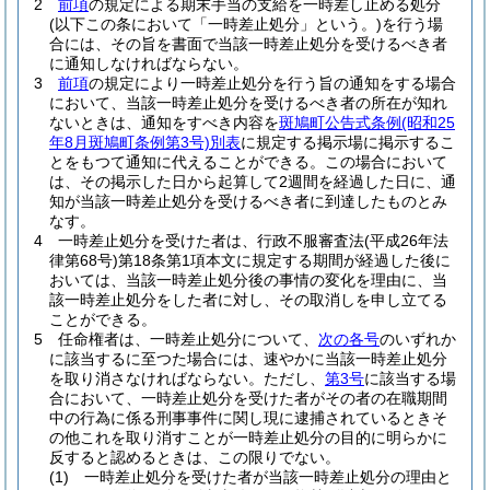
2
前項
の規定による期末手当の支給を一時差し止める処分
(以下この条において「一時差止処分」という。)
を行う場
合には、その旨を書面で当該一時差止処分を受けるべき者
に通知しなければならない。
3
前項
の規定により一時差止処分を行う旨の通知をする場合
において、当該一時差止処分を受けるべき者の所在が知れ
ないときは、通知をすべき内容を
斑鳩町公告式条例
(昭和25
年8月斑鳩町条例第3号)
別表
に規定する掲示場に掲示するこ
とをもつて通知に代えることができる。
この場合において
は、その掲示した日から起算して2週間を経過した日に、通
知が当該一時差止処分を受けるべき者に到達したものとみ
なす。
4
一時差止処分を受けた者は、行政不服審査法
(平成26年法
律第68号)
第18条第1項本文に規定する期間が経過した後に
おいては、当該一時差止処分後の事情の変化を理由に、当
該一時差止処分をした者に対し、その取消しを申し立てる
ことができる。
5
任命権者は、一時差止処分について、
次の各号
のいずれか
に該当するに至つた場合には、速やかに当該一時差止処分
を取り消さなければならない。
ただし、
第3号
に該当する場
合において、一時差止処分を受けた者がその者の在職期間
中の行為に係る刑事事件に関し現に逮捕されているときそ
の他これを取り消すことが一時差止処分の目的に明らかに
反すると認めるときは、この限りでない。
(1)
一時差止処分を受けた者が当該一時差止処分の理由と