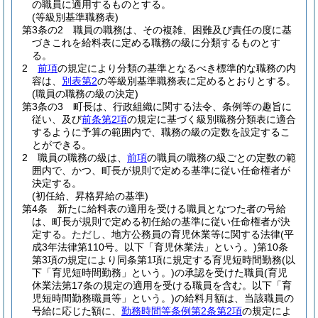
の職員に適用するものとする。
(等級別基準職務表)
第3条の2
職員の職務は、その複雑、困難及び責任の度に基
づきこれを給料表に定める職務の級に分類するものとす
る。
2
前項
の規定により分類の基準となるべき標準的な職務の内
容は、
別表第2
の等級別基準職務表に定めるとおりとする。
(職員の職務の級の決定)
第3条の3
町長は、行政組織に関する法令、条例等の趣旨に
従い、及び
前条第2項
の規定に基づく級別職務分類表に適合
するように予算の範囲内で、職務の級の定数を設定するこ
とができる。
2
職員の職務の級は、
前項
の職員の職務の級ごとの定数の範
囲内で、かつ、町長が規則で定める基準に従い任命権者が
決定する。
(初任給、昇格昇給の基準)
第4条
新たに給料表の適用を受ける職員となつた者の号給
は、町長が規則で定める初任給の基準に従い任命権者が決
定する。
ただし、地方公務員の育児休業等に関する法律
(平
成3年法律第110号。以下「育児休業法」という。)
第10条
第3項の規定により同条第1項に規定する育児短時間勤務
(以
下「育児短時間勤務」という。)
の承認を受けた職員
(育児
休業法第17条の規定の適用を受ける職員を含む。以下「育
児短時間勤務職員等」という。)
の給料月額は、当該職員の
号給に応じた額に、
勤務時間等条例第2条第2項
の規定によ