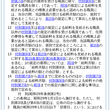
則第7項
の規定の適用を受ける職員に限り、
付則第9項
に規
定する職員を除く。)
であって、
同項
の規定による給料を支
給される職員との権衡上必要があると認められる職員に
は、当分の間、当該職員の受ける給料月額のほか、規則で
定めるところにより、
前2項
の規定に準じて算出した額を給
料として支給する。
12
付則第9項
又は
前項
の規定による給料を支給される職員
以外の
付則第7項
の規定の適用を受ける職員であって、任用
の事情を考慮して当該給料を支給される職員との権衡上必
要があると認められる職員には、当分の間、当該職員の受
ける給料月額のほか、規則で定めるところにより、
前3項
の
規定に準じて算出した額を給料として支給する。
13
付則第9項
又は
前2項
の規定による給料を支給される職員
に対する
第15条第5項
(
第16条第4項
において準用する場合
を含む。)
の規定の適用については、
同項
中「給料月額」と
あるのは、「給料月額と付則第9項、第11項又は第12項の
規定による給料の額との合計額」とする。
14
付則第7項
から
前項
までに定めるもののほか、
付則第7項
の規定による給料月額、
付則第9項
の規定による給料その他
付則第7項
から
前項
までの規定の施行に関し必要な事項は、
規則で定める。
付
則
(昭和29年
条例第2号)
1
この条例は、昭和29年1月1日から施行する。
ただし、付
則第3項及び第4項の規定は、公布の日から施行する。
2
職員の昭和29年1月1日
(以下「切替日」という。)
における