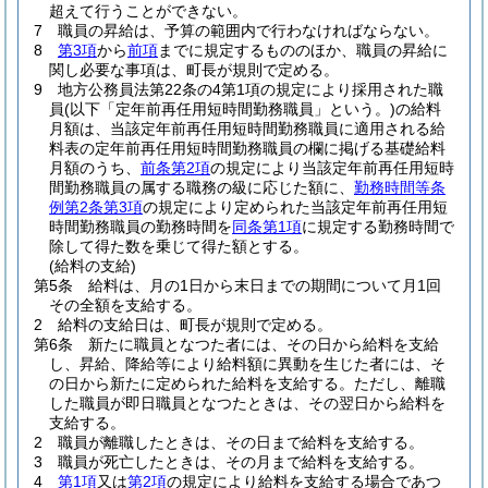
超えて行うことができない。
7
職員の昇給は、予算の範囲内で行わなければならない。
8
第3項
から
前項
までに規定するもののほか、職員の昇給に
関し必要な事項は、町長が規則で定める。
9
地方公務員法第22条の4第1項の規定により採用された職
員
(以下「定年前再任用短時間勤務職員」という。)
の給料
月額は、当該定年前再任用短時間勤務職員に適用される給
料表の定年前再任用短時間勤務職員の欄に掲げる基礎給料
月額のうち、
前条第2項
の規定により当該定年前再任用短時
間勤務職員の属する職務の級に応じた額に、
勤務時間等条
例第2条第3項
の規定により定められた当該定年前再任用短
時間勤務職員の勤務時間を
同条第1項
に規定する勤務時間で
除して得た数を乗じて得た額とする。
(給料の支給)
第5条
給料は、月の1日から末日までの期間について月1回
その全額を支給する。
2
給料の支給日は、町長が規則で定める。
第6条
新たに職員となつた者には、その日から給料を支給
し、昇給、降給等により給料額に異動を生じた者には、そ
の日から新たに定められた給料を支給する。
ただし、離職
した職員が即日職員となつたときは、その翌日から給料を
支給する。
2
職員が離職したときは、その日まで給料を支給する。
3
職員が死亡したときは、その月まで給料を支給する。
4
第1項
又は
第2項
の規定により給料を支給する場合であつ