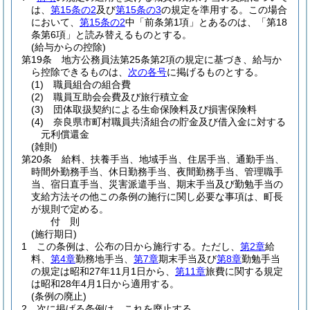
は、
第15条の2
及び
第15条の3
の規定を準用する。
この場合
において、
第15条の2
中「前条第1項」とあるのは、「第18
条第6項」と読み替えるものとする。
(給与からの控除)
第19条
地方公務員法第25条第2項の規定に基づき、給与か
ら控除できるものは、
次の各号
に掲げるものとする。
(1)
職員組合の組合費
(2)
職員互助会会費及び旅行積立金
(3)
団体取扱契約による生命保険料及び損害保険料
(4)
奈良県市町村職員共済組合の貯金及び借入金に対する
元利償還金
(雑則)
第20条
給料、扶養手当、地域手当、住居手当、通勤手当、
時間外勤務手当、休日勤務手当、夜間勤務手当、管理職手
当、宿日直手当、災害派遣手当、期末手当及び勤勉手当の
支給方法その他この条例の施行に関し必要な事項は、町長
が規則で定める。
付
則
(施行期日)
1
この条例は、公布の日から施行する。
ただし、
第2章
給
料、
第4章
勤務地手当、
第7章
期末手当及び
第8章
勤勉手当
の規定は昭和27年11月1日から、
第11章
旅費に関する規定
は昭和28年4月1日から適用する。
(条例の廃止)
2
次に掲げる条例は、これを廃止する。