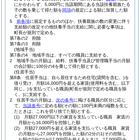
にかかわらず、5,000円に当該期間にある当該扶養親族たる
子の数を乗じて得た額を
同項
の規定による額に加算した額
とする。
5
前各項
に規定するもののほか、扶養親族の数の変更に伴う
支給額の改定その他扶養手当の支給に関し必要な事項は、
町長が規則で定める。
第7条の2
削除
第7条の3
削除
(地域手当)
第7条の4
地域手当は、すべての職員に支給する。
2
地域手当の月額は、給料、扶養手当及び管理職手当の月額
の合計額に100分の4を乗じて得た額とする。
(住居手当)
第8条
住居手当は、自ら居住するため住宅
(貸間を含む。)
を
借り受け、月額16,000円を超える家賃
(使用料を含む。以下
同じ。)
を支払っている職員
(町長が規則で定める職員を除
く。)
に支給する。
2
住居手当の月額は、
次の各号
に掲げる職員の区分に応じ
て、
当該各号
に定める額
(その額に100円未満の端数を生じ
たときは、これを切り捨てた額)
とする。
(1)
月額27,000円以下の家賃を支払っている職員 家賃の
月額から16,000円を控除した額
(2)
月額27,000円を超える家賃を支払っている職員 家賃
の月額から27,000円を控除した額の2分の1
(その控除し
た額の2分の1が17,000円を超えるときは、17,000円)
を