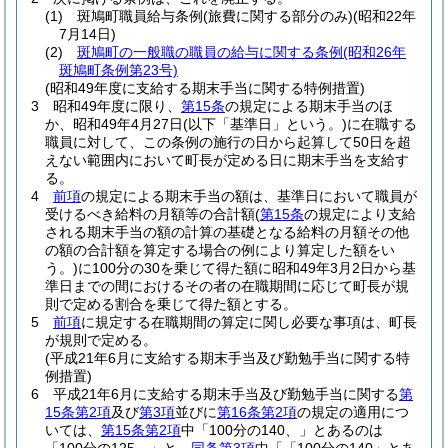
(1)
斑鳩町職員給与条例
(旅費に関する部分のみ)
(昭和22年
7月14日)
(2)
斑鳩町の一般職の職員の給与に関する条例
(昭和26年
斑鳩町条例第23号)
(昭和49年度に支給する期末手当に関する特例措置)
3
昭和49年度に限り、
第15条
の規定による期末手当のほ
か、昭和49年4月27日
(以下「基準日」という。)
に在職する
職員に対して、この条例の施行の日から起算して50日を超
えない範囲内において町長が定める日に期末手当を支給す
る。
4
前項
の規定による期末手当の額は、基準日において職員が
受けるべき給料の月額等の合計額
(
第15条
の規定により支給
される期末手当の額の計算の基礎となる給料の月額その他
の額の合計額を算定する場合の例により算定した額をい
う。)
に100分の30を乗じて得た額に昭和49年3月2日から基
準日までの間におけるその者の在職期間に応じて町長が規
則で定める割合を乗じて得た額とする。
5
前項
に規定する在職期間の算定に関し必要な事項は、町長
が規則で定める。
(平成21年6月に支給する期末手当及び勤勉手当に関する特
例措置)
6
平成21年6月に支給する期末手当及び勤勉手当に関する
第
15条第2項
及び
第3項
並びに
第16条第2項
の規定の適用につ
いては、
第15条第2項
中「100分の140、」とあるのは