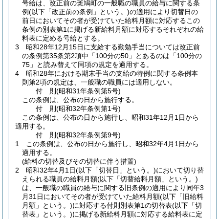
号給は、改正前の斑鳩町の一般職の職員の給与に関する条
例
(以下「改正前の条例」という。)
の適用により切替日の
前日においてその者が受けていた給料月額に対応するこの
条例の別表第1に掲げる新給料月額に対応するそれぞれの給
料表に定める号給とする。
3
昭和28年12月15日に支給する勤勉手当については改正前
の条例第35条第2項中「100分の50」とあるのは「100分の
75」と読み替えて同項の規定を適用する。
4
昭和28年における期末手当の支給の特例に関する条例本
則第2項の規定は、一般職の職員には適用しない。
付
則
(昭和31年
条例第5号)
この条例は、公布の日から施行する。
付
則
(昭和32年
条例第1号)
この条例は、公布の日から施行し、昭和31年12月1日から
適用する。
付
則
(昭和32年
条例第9号)
1
この条例は、公布の日から施行し、昭和32年4月1日から
適用する。
(給料の切替及びその切替に伴う措置)
2
昭和32年4月1日
(以下「切替日」という。)
において切り替
えられる職員の給料月額
(以下「切替給料月額」という。)
は、一般職の職員の給与に関する旧条例の適用により同年3
月31日においてその者が受けていた給料月額
(以下「旧給料
月額」という。)
に対応する付則別表第1の切替表
(以下「切
替表」という。)
に掲げる新給料月額に対応する給料表に定