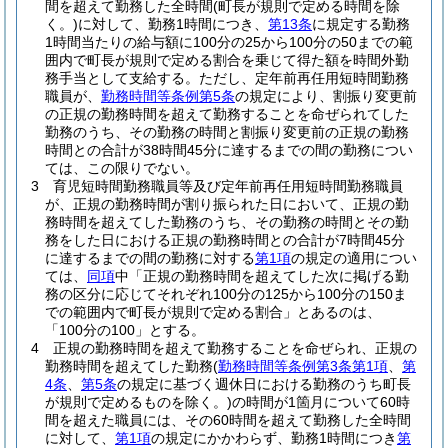
間を超えて勤務した全時間
(町長が規則で定める時間を除
く。)
に対して、勤務1時間につき、
第13条
に規定する勤務
1時間当たりの給与額に100分の25から100分の50までの範
囲内で町長が規則で定める割合を乗じて得た額を時間外勤
務手当として支給する。
ただし、定年前再任用短時間勤務
職員が、
勤務時間等条例第5条
の規定により、割振り変更前
の正規の勤務時間を超えて勤務することを命ぜられてした
勤務のうち、その勤務の時間と割振り変更前の正規の勤務
時間との合計が38時間45分に達するまでの間の勤務につい
ては、この限りでない。
3
育児短時間勤務職員等及び定年前再任用短時間勤務職員
が、正規の勤務時間が割り振られた日において、正規の勤
務時間を超えてした勤務のうち、その勤務の時間とその勤
務をした日における正規の勤務時間との合計が7時間45分
に達するまでの間の勤務に対する
第1項
の規定の適用につい
ては、
同項
中「正規の勤務時間を超えてした次に掲げる勤
務の区分に応じてそれぞれ100分の125から100分の150ま
での範囲内で町長が規則で定める割合」とあるのは、
「100分の100」とする。
4
正規の勤務時間を超えて勤務することを命ぜられ、正規の
勤務時間を超えてした勤務
(
勤務時間等条例第3条第1項
、
第
4条
、
第5条
の規定に基づく週休日における勤務のうち町長
が規則で定めるものを除く。)
の時間が1箇月について60時
間を超えた職員には、その60時間を超えて勤務した全時間
に対して、
第1項
の規定にかかわらず、勤務1時間につき
第