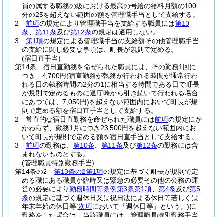
員の属する職務の級における最高の号給の給料月額の100
分の25を超えない範囲の額を管理職手当として支給する。
2
前項
の規定により管理職手当を支給する職員には
第10
条
、
第11条
及び
第12条
の規定は適用しない。
3
第1項
の規定による管理職手当の支給額その他管理職手当
の支給に関し必要な事項は、町長が規則で定める。
(宿日直手当)
第14条
宿日直勤務を命ぜられた職員には、その勤務1回に
つき、4,700円
(宿直勤務が執務が行われる時間が通常行わ
れる日の執務時間の2分の1に相当する時間である日で町長
が規則で定めるものに退庁時から引き続いて行われる場合
にあつては、7,050円)
を超えない範囲内において町長が規
則で定める額を宿日直手当として支給する。
2
常直的な宿日直勤務を命ぜられた職員には
前項
の規定にか
かわらず、勤務1月につき23,500円を超えない範囲内にお
いて町長が規則で定める額を宿日直手当として支給する。
3
前項
の勤務は、
第10条
、
第11条
及び
第12条
の勤務には含
まれないものとする。
(管理職員特別勤務手当)
第14条の2
第13条の2第1項
の規定に基づく町長が規則で定
める職にある職員が臨時又は緊急の必要その他の公務の運
営の必要により
勤務時間等条例第3条第1項
、
第4条
及び
第5
条
の規定に基づく週休日又は祝日法による休日等若しくは
年末年始の休日等
(
次項
において「週休日等」という。)
に
勤務をした場合は、当該職員には、管理職員特別勤務手当