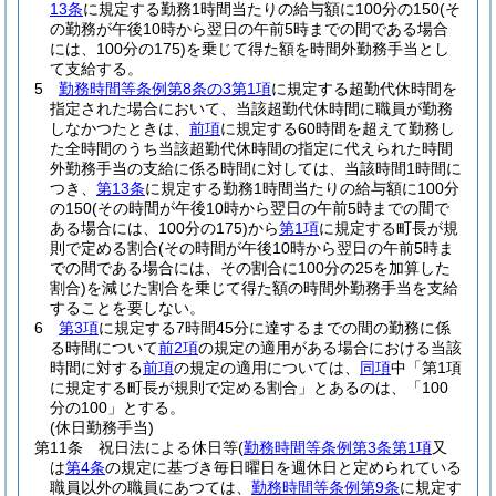
13条
に規定する勤務1時間当たりの給与額に100分の150
(そ
の勤務が午後10時から翌日の午前5時までの間である場合
には、100分の175)
を乗じて得た額を時間外勤務手当とし
て支給する。
5
勤務時間等条例第8条の3第1項
に規定する超勤代休時間を
指定された場合において、当該超勤代休時間に職員が勤務
しなかつたときは、
前項
に規定する60時間を超えて勤務し
た全時間のうち当該超勤代休時間の指定に代えられた時間
外勤務手当の支給に係る時間に対しては、当該時間1時間に
つき、
第13条
に規定する勤務1時間当たりの給与額に100分
の150
(その時間が午後10時から翌日の午前5時までの間で
ある場合には、100分の175)
から
第1項
に規定する町長が規
則で定める割合
(その時間が午後10時から翌日の午前5時ま
での間である場合には、その割合に100分の25を加算した
割合)
を減じた割合を乗じて得た額の時間外勤務手当を支給
することを要しない。
6
第3項
に規定する7時間45分に達するまでの間の勤務に係
る時間について
前2項
の規定の適用がある場合における当該
時間に対する
前項
の規定の適用については、
同項
中「第1項
に規定する町長が規則で定める割合」とあるのは、「100
分の100」とする。
(休日勤務手当)
第11条
祝日法による休日等
(
勤務時間等条例第3条第1項
又
は
第4条
の規定に基づき毎日曜日を週休日と定められている
職員以外の職員にあつては、
勤務時間等条例第9条
に規定す