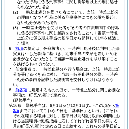
なつた行為に係る刑事事件に関し拘禁刑以上の刑に処せ
られなかつた場合
(2)
一時差止処分を受けた者について、当該一時差止処分
の理由となつた行為に係る刑事事件につき公訴を提起し
ない処分があつた場合
(3)
一時差止処分を受けた者がその者の在職期間中の行為
に係る刑事事件に関し起訴をされることなく当該一時差
止処分に係る期末手当の基準日から起算して1年を経過し
た場合
6
前項
の規定は、任命権者が、一時差止処分後に判明した事
実又は生じた事情に基づき、期末手当の支給を差し止める
必要がなくなつたとして当該一時差止処分を取り消すこと
を妨げるものではない。
7
任命権者は、一時差止処分を行う場合は、当該一時差止処
分を受けるべき者に対し、当該一時差止処分の際、一時差
止処分の事由を記載した説明書を交付しなければならな
い。
8
前各項
に規定するもののほか、一時差止処分に関し必要な
事項は、町長が規則で定める。
(勤勉手当)
第16条
勤勉手当は、6月1日及び12月1日
(以下この項から
第
3項
までにおいてこれらの日を「基準日」という。)
にそれ
ぞれ在職する職員に対し、基準日以前6箇月以内の期間にお
ける当該職員の勤務成績に応じてそれぞれ基準日の属する
月の町長が規則で定める日に支給する。
これらの基準日前1