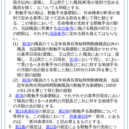
箇月以内に退職し、又は死亡した職員
(町長が規則で定める
職員を除く。)
についても同様とする。
2
勤勉手当の額は、勤勉手当基礎額に、任命権者が町長が規
則で定める基準に従つて定める割合を乗じて得た額とす
る。
この場合において、任命権者が支給する勤勉手当の額
の、当該職員に所属する
次の各号
に掲げる職員の区分ごと
の総額は、それぞれ
当該各号
に定める額を超えてはならな
い。
(1)
前項
の職員のうち定年前再任用短時間勤務職員以外の
職員 当該職員の勤勉手当基礎額に当該職員がそれぞれ
の基準日現在
(退職し、又は死亡した職員にあつては、退
職し、又は死亡した日現在。
次項
において同じ。)
におい
て受けるべき扶養手当の月額及びこれに対する地域手当
の月額の合計額を加算した額に100分の106.25を乗じて
得た額の総額
(2)
前項
の職員のうち定年前再任用短時間勤務職員 当該
定年前再任用短時間勤務職員の勤勉手当基礎額に100分
の51.25を乗じて得た額の総額
3
前項
の勤勉手当基礎額は、それぞれその基準日現在におい
て職員が受けるべき給料の月額及びこれに対する地域手当
の月額の合計額とする。
4
第15条第5項
の規定は、
第2項
の勤勉手当基礎額について
準用する。
この場合において、
同条第5項
中「前項」とある
のは、「第16条第3項」と読み替えるものとする。
5
前2条
の規定は、
第1項
の規定による勤勉手当の支給につ