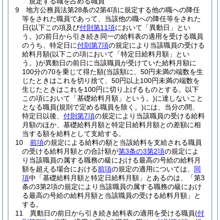
規定する職を占める職員
9
地方公務員法第28条の2第4項に規定する他の職への降任
等をされた職員であって、当該他の職への降任等をされた
日
(以下この項及び
付則第11項
において「異動日」とい
う。)
の前日から引き続き同一の給料表の適用を受ける職員
のうち、特定日に
付則第7項
の規定により当該職員の受ける
給料月額
(以下この項において「特定日給料月額」とい
う。)
が異動日の前日に当該職員が受けていた給料月額に
100分の70を乗じて得た額
(当該額に、50円未満の端数を生
じたときはこれを切り捨て、50円以上100円未満の端数を
生じたときはこれを100円に切り上げるものとする。以下
この項において「基礎給料月額」という。)
に達しないこと
となる職員
(規則で定める職員を除く。)
には、当分の間、
特定日以後、
付則第7項
の規定により当該職員の受ける給料
月額のほか、基礎給料月額と特定日給料月額との差額に相
当する額を給料として支給する。
10
前項
の規定による給料の額と当該給料を支給される職員
の受ける給料月額との合計額が
第3条の3第2項
の規定によ
り当該職員の属する職務の級における最高の号給の給料月
額を超える場合における
前項
の規定の適用については、
同
項
中「基礎給料月額と特定日給料月額」とあるのは、「第3
条の3第2項の規定により当該職員の属する職務の級におけ
る最高の号給の給料月額と当該職員の受ける給料月額」と
する。
11
異動日の前日から引き続き給料表の適用を受ける職員
(
付