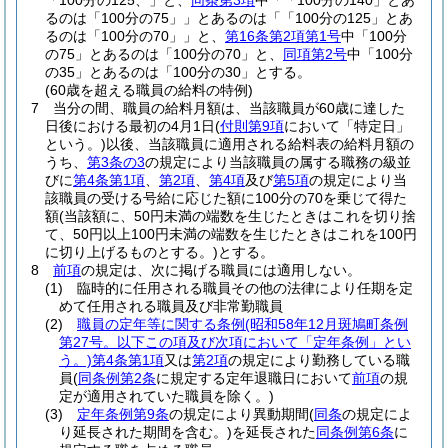
「100分の125、」と、
同条第3項
中「「100分の140」とあ
るのは「100分の75」」とあるのは「「100分の125」とあ
るのは「100分の70」」と、
第16条第2項第1号
中「100分
の75」とあるのは「100分の70」と、
同項第2号
中「100分
の35」とあるのは「100分の30」とする。
(60歳を超える職員の給料の特例)
7
当分の間、職員の給料月額は、当該職員が60歳に達した
日後における最初の4月1日
(
付則第9項
において「特定日」
という。)
以後、当該職員に適用される給料表の給料月額の
うち、
第3条の3
の規定により当該職員の属する職務の級並
びに
第4条第1項
、
第2項
、
第4項
及び
第5項
の規定により当
該職員の受ける号給に応じた額に100分の70を乗じて得た
額
(当該額に、50円未満の端数を生じたときはこれを切り捨
て、50円以上100円未満の端数を生じたときはこれを100円
に切り上げるものとする。)
とする。
8
前項
の規定は、次に掲げる職員には適用しない。
(1)
臨時的に任用される職員その他の法律により任期を定
めて任用される職員及び非常勤職員
(2)
職員の定年等に関する条例
(昭和58年12月斑鳩町条例
第27号。以下この項及び次項において「定年条例」とい
う。)
第4条第1項
又は
第2項
の規定により勤務している職
員
(
同条例第2条
に規定する定年退職日において
前項
の規
定が適用されていた職員を除く。)
(3)
定年条例第9条
の規定により異動期間
(
同条
の規定によ
り延長された期間を含む。)
を延長された
同条例第6条
に