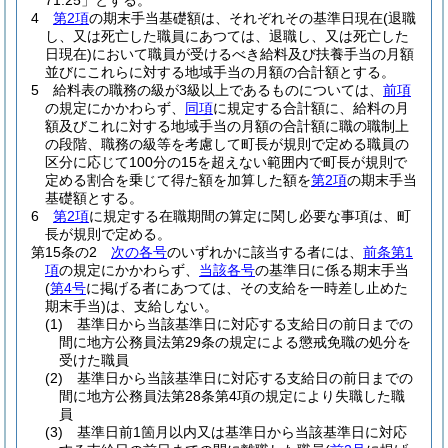
71.25」とする。
4
第2項
の期末手当基礎額は、それぞれその基準日現在
(退職
し、又は死亡した職員にあつては、退職し、又は死亡した
日現在)
において職員が受けるべき給料及び扶養手当の月額
並びにこれらに対する地域手当の月額の合計額とする。
5
給料表の職務の級が3級以上であるものについては、
前項
の規定にかかわらず、
同項
に規定する合計額に、給料の月
額及びこれに対する地域手当の月額の合計額に職の職制上
の段階、職務の級等を考慮して町長が規則で定める職員の
区分に応じて100分の15を超えない範囲内で町長が規則で
定める割合を乗じて得た額を加算した額を
第2項
の期末手当
基礎額とする。
6
第2項
に規定する在職期間の算定に関し必要な事項は、町
長が規則で定める。
第15条の2
次の各号
のいずれかに該当する者には、
前条第1
項
の規定にかかわらず、
当該各号
の基準日に係る期末手当
(
第4号
に掲げる者にあつては、その支給を一時差し止めた
期末手当)
は、支給しない。
(1)
基準日から当該基準日に対応する支給日の前日までの
間に地方公務員法第29条の規定による懲戒免職の処分を
受けた職員
(2)
基準日から当該基準日に対応する支給日の前日までの
間に地方公務員法第28条第4項の規定により失職した職
員
(3)
基準日前1箇月以内又は基準日から当該基準日に対応