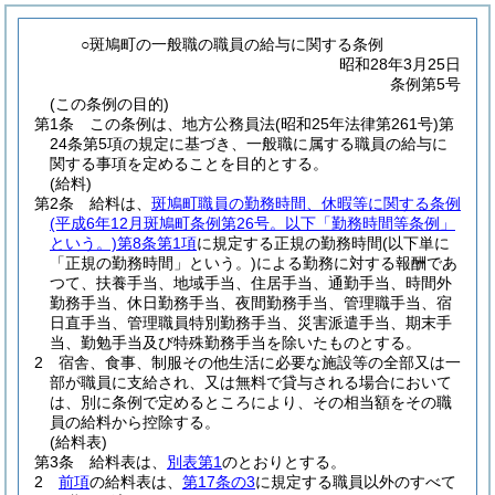
○斑鳩町の一般職の職員の給与に関する条例
昭和28年3月25日
条例第5号
(この条例の目的)
第1条
この条例は、地方公務員法
(昭和25年法律第261号)
第
24条第5項の規定に基づき、一般職に属する職員の給与に
関する事項を定めることを目的とする。
(給料)
第2条
給料は、
斑鳩町職員の勤務時間、休暇等に関する条例
(平成6年12月斑鳩町条例第26号。以下「勤務時間等条例」
という。)
第8条第1項
に規定する正規の勤務時間
(以下単に
「正規の勤務時間」という。)
による勤務に対する報酬であ
つて、扶養手当、地域手当、住居手当、通勤手当、時間外
勤務手当、休日勤務手当、夜間勤務手当、管理職手当、宿
日直手当、管理職員特別勤務手当、災害派遣手当、期末手
当、勤勉手当及び特殊勤務手当を除いたものとする。
2
宿舎、食事、制服その他生活に必要な施設等の全部又は一
部が職員に支給され、又は無料で貸与される場合において
は、別に条例で定めるところにより、その相当額をその職
員の給料から控除する。
(給料表)
第3条
給料表は、
別表第1
のとおりとする。
2
前項
の給料表は、
第17条の3
に規定する職員以外のすべて