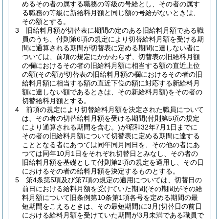
めるその者の属する職務の等級の号給とし、その者の属す
る職務の等級に新給料月額と同じ額の号給がないときは、
その額とする。
3
旧給料月額が切替表に期間の定のある旧給料月額である職
員のうち、付則第6項の規定により切替給料月額を受ける期
間に通算される期間が切替表に定める期間に達しない者に
ついては、前項の規定にかかわらず、切替表の旧給料月額
の欄におけるその者の旧給料月額に相当する額の直近上位
の額
(その額が切替表の旧給料月額の欄におけるその者の旧
給料月額に相当する額の直近下位の額に対応する新給料月
額に達しない額であるときは、その新給料月額)
をその者の
切替給料月額とする。
4
前項の規定により切替給料月額を決定された職員について
は、その者の切替給料月額を受ける期間
(付則第5項の規定
により通算される期間を含む。)
が昭和32年7月1日までに
その者の旧給料月額について切替表に定める期間に達する
こととなる者にあつては同年同月同日を、その他の者にあ
つては同年10月1日をそれぞれ切替日とみなし、その者の
旧給料月額を基礎として付則第2項の規定を適用し、その日
におけるその者の給料月額を決定するものとする。
5
第4条第5項及び第7項の規定の適用については、切替日の
前日における給料月額を受けていた期間
(その期間がその給
料月額について旧条例第10条第1項各号を定める期間の最
短期間をこえるときは、その最短期間)
に3月
(切替日の前日
における給料月額を受けていた期間が3月未満である職員で