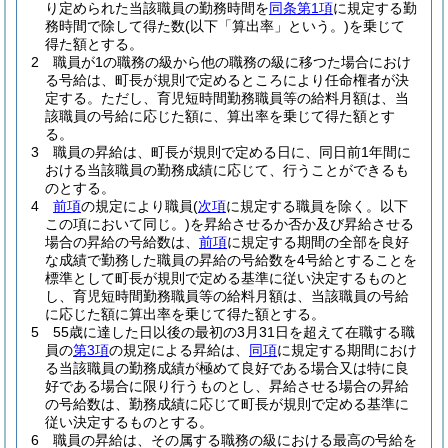
り定められた当該職員の勤務時間を
同条第1項
に規定する勤
務時間で除して得た数
(以下「算出率」という。)
を乗じて
得た額とする。
2
職員が1の職務の級から他の職務の級に移つた場合におけ
る号給は、町長が規則で定めるところにより任命権者が決
定する。
ただし、育児短時間勤務職員等の給料月額は、当
該職員の号給に応じた額に、算出率を乗じて得た額とす
る。
3
職員の昇給は、町長が規則で定める日に、同日前1年間に
おける当該職員の勤務成績に応じて、行うことができるも
のとする。
4
前項
の規定により職員
(
次項
に規定する職員を除く。以下
この項において同じ。)
を昇給させるか否か及び昇給させる
場合の昇給の号給数は、
前項
に規定する期間の全部を良好
な成績で勤務した職員の昇給の号給数を4号給とすることを
標準として町長が規則で定める基準に従い決定するものと
し、育児短時間勤務職員等の給料月額は、当該職員の号給
に応じた額に算出率を乗じて得た額とする。
5
55歳に達した日以後の最初の3月31日を超えて在職する職
員の
第3項
の規定による昇給は、
同項
に規定する期間におけ
る当該職員の勤務成績が極めて良好である場合又は特に良
好である場合に限り行うものとし、昇給させる場合の昇給
の号給数は、勤務成績に応じて町長が規則で定める基準に
従い決定するものとする。
6
職員の昇給は、その属する職務の級における最高の号給を