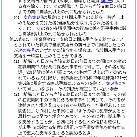
する支給日の前日までの間に離職した職員
(
前2号
に掲げ
る者を除く。)
で、その離職した日から当該支給日の前日
までの間に拘禁刑以上の刑に処せられたもの
(4)
次条第1項
の規定により期末手当の支給を一時差し止
める処分を受けた者
(当該処分を取り消された者を除
く。)
で、その者の在職期間中の行為に係る刑事事件に関
し拘禁刑以上の刑に処せられたもの
第15条の3
任命権者は、支給日に期末手当を支給すること
とされていた職員で当該支給日の前日までに離職したもの
が
次の各号
のいずれかに該当する場合は、当該期末手当の
支給を一時差し止めることができる。
(1)
離職した日から当該支給日の前日までの間にその者の
在職期間中の行為に係る刑事事件に関して、その者が起
訴
(当該起訴に係る犯罪について拘禁刑以上の刑が定めら
れているものに限り、刑事訴訟法
(昭和23年法律第131号)
第6編に規定する略式手続によるものを除く。
第5項
にお
いて同じ。)
をされ、その判決が確定していない場合
(2)
離職した日から当該支給日の前日までの間に、その者
の在職期間中の行為に係る刑事事件に関して、その者が
逮捕された場合又はその者から聴取をした事項若しくは
調査により判明した事実に基づきその者に犯罪があると
思料するに至つた場合であつて、その者に対し期末手当
を支給することが、公務に対する住民の信頼を確保し、
期末手当に関する制度の適正かつ円滑な実施を維持する
上で重大な支障を生ずると認めるとき。