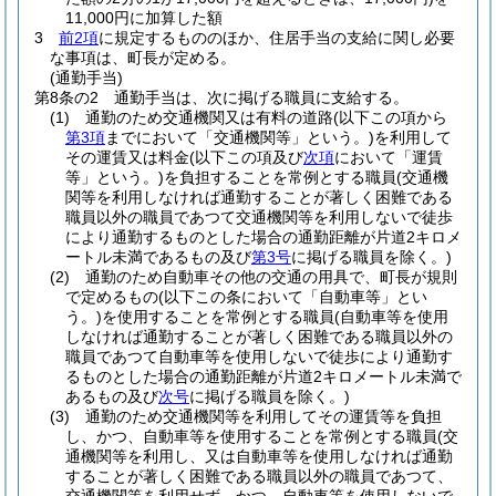
11,000円に加算した額
3
前2項
に規定するもののほか、住居手当の支給に関し必要
な事項は、町長が定める。
(通勤手当)
第8条の2
通勤手当は、次に掲げる職員に支給する。
(1)
通勤のため交通機関又は有料の道路
(以下この項から
第3項
までにおいて「交通機関等」という。)
を利用して
その運賃又は料金
(以下この項及び
次項
において「運賃
等」という。)
を負担することを常例とする職員
(交通機
関等を利用しなければ通勤することが著しく困難である
職員以外の職員であつて交通機関等を利用しないで徒歩
により通勤するものとした場合の通勤距離が片道2キロメ
ートル未満であるもの及び
第3号
に掲げる職員を除く。)
(2)
通勤のため自動車その他の交通の用具で、町長が規則
で定めるもの
(以下この条において「自動車等」とい
う。)
を使用することを常例とする職員
(自動車等を使用
しなければ通勤することが著しく困難である職員以外の
職員であつて自動車等を使用しないで徒歩により通勤す
るものとした場合の通勤距離が片道2キロメートル未満で
あるもの及び
次号
に掲げる職員を除く。)
(3)
通勤のため交通機関等を利用してその運賃等を負担
し、かつ、自動車等を使用することを常例とする職員
(交
通機関等を利用し、又は自動車等を使用しなければ通勤
することが著しく困難である職員以外の職員であつて、