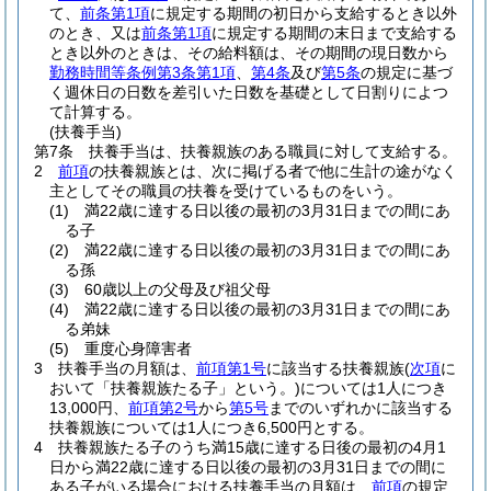
て、
前条第1項
に規定する期間の初日から支給するとき以外
のとき、又は
前条第1項
に規定する期間の末日まで支給する
とき以外のときは、その給料額は、その期間の現日数から
勤務時間等条例第3条第1項
、
第4条
及び
第5条
の規定に基づ
く週休日の日数を差引いた日数を基礎として日割りによつ
て計算する。
(扶養手当)
第7条
扶養手当は、扶養親族のある職員に対して支給する。
2
前項
の扶養親族とは、次に掲げる者で他に生計の途がなく
主としてその職員の扶養を受けているものをいう。
(1)
満22歳に達する日以後の最初の3月31日までの間にあ
る子
(2)
満22歳に達する日以後の最初の3月31日までの間にあ
る孫
(3)
60歳以上の父母及び祖父母
(4)
満22歳に達する日以後の最初の3月31日までの間にあ
る弟妹
(5)
重度心身障害者
3
扶養手当の月額は、
前項第1号
に該当する扶養親族
(
次項
に
おいて「扶養親族たる子」という。)
については1人につき
13,000円、
前項第2号
から
第5号
までのいずれかに該当する
扶養親族については1人につき6,500円とする。
4
扶養親族たる子のうち満15歳に達する日後の最初の4月1
日から満22歳に達する日以後の最初の3月31日までの間に
ある子がいる場合における扶養手当の月額は、
前項
の規定