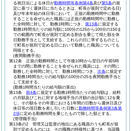
る祝日法による休日が
勤務時間等条例第4条
及び
第5条
の規
定に基づく週休日に当たるときは、町長が規則で定める日)
及び年末年始の休日等において、正規の勤務時間中に勤務
することを命ぜられた職員には正規の勤務時間中に勤務し
た全時間に対して、勤務1時間につき、
第13条
に規定する
勤務1時間当たりの給与額に100分の125から100分の150ま
での範囲内で町長が規則で定める割合を乗じて得た額を休
日勤務手当として支給する。
これらの日に準ずるものとし
て町長が規則で定める日において勤務した職員についても
同様とする。
(夜間勤務手当)
第12条
正規の勤務時間として午後10時から翌日の午前5時
までの間に勤務することを命ぜられた職員には、その間に
勤務した全時間に対して、勤務1時間につき、
次条
に規定す
る勤務1時間当たりの給与額の100分の25を夜間勤務手当と
して支給する。
(勤務1時間当たりの給与額の算出)
第13条
前4条
に規定する勤務1時間当たりの給与額は、給料
の月額及びこれに対する地域手当の月額の合計額に12を乗
じ、その額をその年度における1年間の日数から週休日及び
休日等の現日数を差し引いた日数に
勤務時間等条例第3条第
2項
に定める勤務時間を乗じたもので除した額とする。
(管理職手当)
第13条の2
管理又は監督の地位にある職員のうち町長が規
則で定めるものには、その職務の特殊性に基づき、当該職