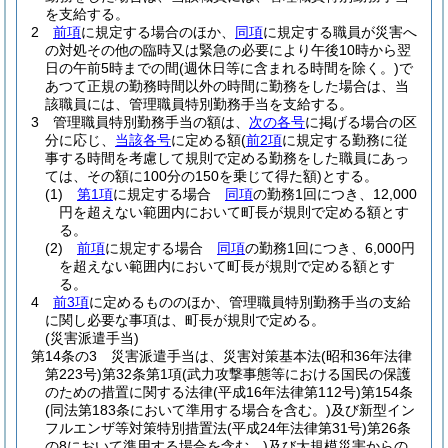
を支給する。
2
前項
に規定する場合のほか、
同項
に規定する職員が災害へ
の対処その他の臨時又は緊急の必要により午後10時から翌
日の午前5時までの間
(週休日等に含まれる時間を除く。)
で
あつて正規の勤務時間以外の時間に勤務をした場合は、当
該職員には、管理職員特別勤務手当を支給する。
3
管理職員特別勤務手当の額は、
次の各号
に掲げる場合の区
分に応じ、
当該各号
に定める額
(
前2項
に規定する勤務に従
事する時間を考慮して規則で定める勤務をした職員にあっ
ては、その額に100分の150を乗じて得た額)
とする。
(1)
第1項
に規定する場合
同項
の勤務1回につき、12,000
円を超えない範囲内において町長が規則で定める額とす
る。
(2)
前項
に規定する場合
同項
の勤務1回につき、6,000円
を超えない範囲内において町長が規則で定める額とす
る。
4
前3項
に定めるもののほか、管理職員特別勤務手当の支給
に関し必要な事項は、町長が規則で定める。
(災害派遣手当)
第14条の3
災害派遣手当は、災害対策基本法
(昭和36年法律
第223号)
第32条第1項
(武力攻撃事態等における国民の保護
のための措置に関する法律
(平成16年法律第112号)
第154条
(同法第183条において準用する場合を含む。)
及び新型イン
フルエンザ等対策特別措置法
(平成24年法律第31号)
第26条
の8において準用する場合を含む。)
及び大規模災害からの