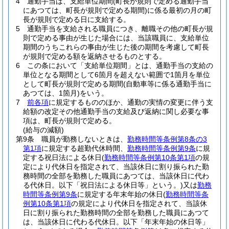
4
通勤手当は、支給単位期間
(町長が規則で定める通勤手当
にあつては、町長が規則で定める期間)
に係る最初の月の町
長が規則で定める日に支給する。
5
通勤手当を支給される職員につき、離職その他の町長が規
則で定める事由が生じた場合には、当該職員に、支給単位
期間のうちこれらの事由が生じた後の期間を考慮して町長
が規則で定める額を返納させるものとする。
6
この条において「支給単位期間」とは、通勤手当の支給の
単位となる期間として6箇月を超えない範囲で1箇月を単位
として町長が規則で定める期間
(自動車等に係る通勤手当に
あつては、1箇月)
をいう。
7
前各項
に規定するもののほか、通勤の実情の変更に伴う支
給額の改定その他通勤手当の支給及び返納に関し必要な事
項は、町長が規則で定める。
(給与の減額)
第9条
職員が勤務しないときは、
勤務時間等条例第8条の3
第1項
に規定する超勤代休時間、
勤務時間等条例第9条
に規
定する祝日法による休日
(
勤務時間等条例第10条第1項
の規
定により代休日を指定されて、当該休日に割り振られた勤
務時間の全部を勤務した職員にあつては、当該休日に代わ
る代休日。以下「祝日法による休日等」という。)
又は
勤務
時間等条例第9条
に規定する年末年始の休日
(
勤務時間等条
例第10条第1項
の規定により代休日を指定されて、当該休
日に割り振られた勤務時間の全部を勤務した職員にあつて
は、当該休日に代わる代休日。以下「年末年始の休日等」