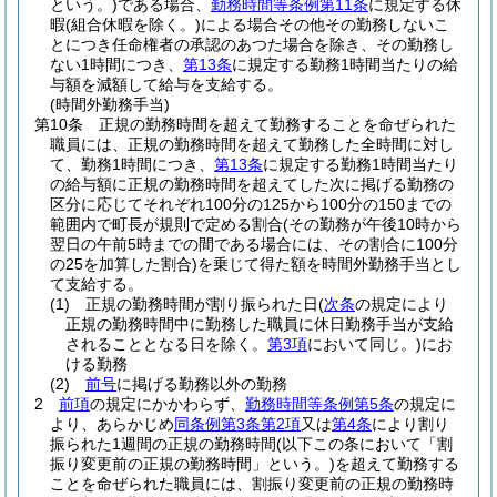
という。)
である場合、
勤務時間等条例第11条
に規定する休
暇
(組合休暇を除く。)
による場合その他その勤務しないこ
とにつき任命権者の承認のあつた場合を除き、その勤務し
ない1時間につき、
第13条
に規定する勤務1時間当たりの給
与額を減額して給与を支給する。
(時間外勤務手当)
第10条
正規の勤務時間を超えて勤務することを命ぜられた
職員には、正規の勤務時間を超えて勤務した全時間に対し
て、勤務1時間につき、
第13条
に規定する勤務1時間当たり
の給与額に正規の勤務時間を超えてした次に掲げる勤務の
区分に応じてそれぞれ100分の125から100分の150までの
範囲内で町長が規則で定める割合
(その勤務が午後10時から
翌日の午前5時までの間である場合には、その割合に100分
の25を加算した割合)
を乗じて得た額を時間外勤務手当とし
て支給する。
(1)
正規の勤務時間が割り振られた日
(
次条
の規定により
正規の勤務時間中に勤務した職員に休日勤務手当が支給
されることとなる日を除く。
第3項
において同じ。)
にお
ける勤務
(2)
前号
に掲げる勤務以外の勤務
2
前項
の規定にかかわらず、
勤務時間等条例第5条
の規定に
より、あらかじめ
同条例第3条第2項
又は
第4条
により割り
振られた1週間の正規の勤務時間
(以下この条において「割
振り変更前の正規の勤務時間」という。)
を超えて勤務する
ことを命ぜられた職員には、割振り変更前の正規の勤務時