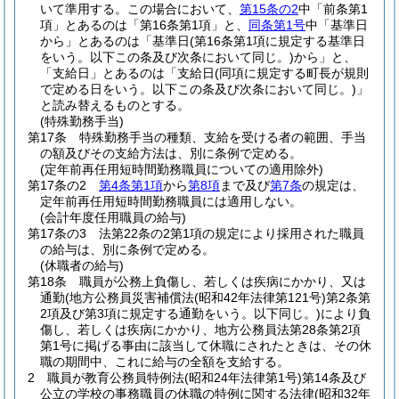
いて準用する。
この場合において、
第15条の2
中「前条第1
項」とあるのは「第16条第1項」と、
同条第1号
中「基準日
から」とあるのは「基準日
(第16条第1項に規定する基準日
をいう。以下この条及び次条において同じ。)
から」と、
「支給日」とあるのは「支給日
(同項に規定する町長が規則
で定める日をいう。以下この条及び次条において同じ。)
」
と読み替えるものとする。
(特殊勤務手当)
第17条
特殊勤務手当の種類、支給を受ける者の範囲、手当
の額及びその支給方法は、別に条例で定める。
(定年前再任用短時間勤務職員についての適用除外)
第17条の2
第4条第1項
から
第8項
まで及び
第7条
の規定は、
定年前再任用短時間勤務職員には適用しない。
(会計年度任用職員の給与)
第17条の3
法第22条の2第1項の規定により採用された職員
の給与は、別に条例で定める。
(休職者の給与)
第18条
職員が公務上負傷し、若しくは疾病にかかり、又は
通勤
(地方公務員災害補償法
(昭和42年法律第121号)
第2条第
2項及び第3項に規定する通勤をいう。以下同じ。)
により負
傷し、若しくは疾病にかかり、地方公務員法第28条第2項
第1号に掲げる事由に該当して休職にされたときは、その休
職の期間中、これに給与の全額を支給する。
2
職員が教育公務員特例法
(昭和24年法律第1号)
第14条及び
公立の学校の事務職員の休職の特例に関する法律
(昭和32年