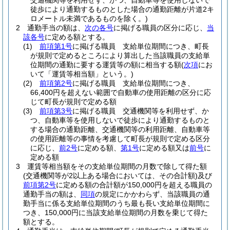
交通機関等を利用せず、かつ、自動車等を使用しないで
徒歩により通勤するものとした場合の通勤距離が片道2キ
ロメートル未満であるものを除く。)
2
通勤手当の額は、
次の各号
に掲げる職員の区分に応じ、
当
該各号
に定める額とする。
(1)
前項第1号
に掲げる職員 支給単位期間につき、町長
が規則で定めるところにより算出した当該職員の支給単
位期間の通勤に要する運賃等の額に相当する額
(
次項
にお
いて「運賃等相当額」という。)
(2)
前項第2号
に掲げる職員 支給単位期間につき、
66,400円を超えない範囲で自動車の使用距離の区分に応
じて町長が規則で定める額
(3)
前項第3号
に掲げる職員 交通機関等を利用せず、か
つ、自動車等を使用しないで徒歩により通勤するものと
する場合の通勤距離、交通機関等の利用距離、自動車等
の使用距離等の事情を考慮して町長が規則で定める区分
に応じ、
前2号
に定める額、
第1号
に定める額又は
前号
に
定める額
3
運賃等相当額をその支給単位期間の月数で除して得た額
(交通機関等が2以上ある場合においては、その合計額)
及び
前項第2号
に定める額の合計額が150,000円を超える職員の
通勤手当の額は、
同項
の規定にかかわらず、当該職員の通
勤手当に係る支給単位期間のうち最も長い支給単位期間に
つき、150,000円に当該支給単位期間の月数を乗じて得た
額とする。