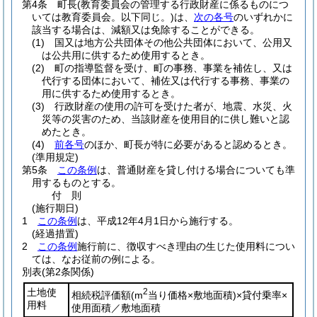
第4条
町長
(教育委員会の管理する行政財産に係るものにつ
いては教育委員会。以下同じ。)
は、
次の各号
のいずれかに
該当する場合は、減額又は免除することができる。
(1)
国又は地方公共団体その他公共団体において、公用又
は公共用に供するため使用するとき。
(2)
町の指導監督を受け、町の事務、事業を補佐し、又は
代行する団体において、補佐又は代行する事務、事業の
用に供するため使用するとき。
(3)
行政財産の使用の許可を受けた者が、地震、水災、火
災等の災害のため、当該財産を使用目的に供し難いと認
めたとき。
(4)
前各号
のほか、町長が特に必要があると認めるとき。
(準用規定)
第5条
この条例
は、普通財産を貸し付ける場合についても準
用するものとする。
付
則
(施行期日)
1
この条例
は、平成12年4月1日から施行する。
(経過措置)
2
この条例
施行前に、徴収すべき理由の生じた使用料につい
ては、なお従前の例による。
別表
(第2条関係)
土地使
2
相続税評価額
(m
当り価格×敷地面積)
×貸付乗率×
用料
使用面積／敷地面積