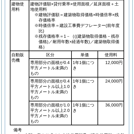
建物使
建物評価額×貸付乗率×使用面積／延床面積＋土
用料
地使用料
※
建物評価額＝建築物取得価格×時価倍率×残
存価格率
※時価倍率＝建設工事費デフレーター
(前年度
比)
※
残存価格率＝1－｛
(
(建築物取得価格－残存
価格)
／耐用年数×経過年数)
／建築物取得価
格｝
自動販
区分
単価
使用料
売機
専用部分の面積が0.4
1年1個につ
12,000円
平方メートル未満の
き
もの
専用部分の面積が0.4
1年1個につ
24,000円
平方メートル以上1.0
き
平方メートル未満の
もの
専用部分の面積が1.0
1年1個につ
36,000円
平方メートル以上2.0
き
平方メートル未満の
もの
備考