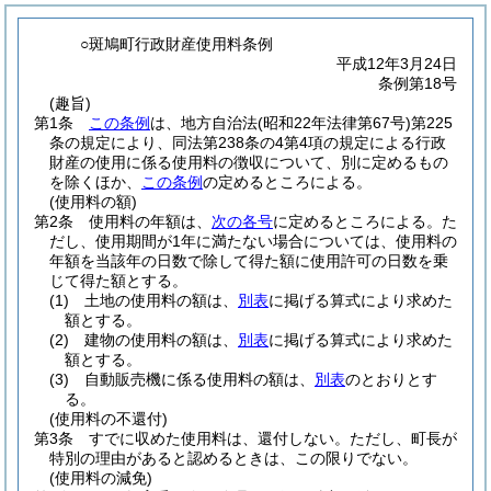
○斑鳩町行政財産使用料条例
平成12年3月24日
条例第18号
(趣旨)
第1条
この条例
は、地方自治法
(昭和22年法律第67号)
第225
条の規定により、同法第238条の4第4項の規定による行政
財産の使用に係る使用料の徴収について、別に定めるもの
を除くほか、
この条例
の定めるところによる。
(使用料の額)
第2条
使用料の年額は、
次の各号
に定めるところによる。
た
だし、使用期間が1年に満たない場合については、使用料の
年額を当該年の日数で除して得た額に使用許可の日数を乗
じて得た額とする。
(1)
土地の使用料の額は、
別表
に掲げる算式により求めた
額とする。
(2)
建物の使用料の額は、
別表
に掲げる算式により求めた
額とする。
(3)
自動販売機に係る使用料の額は、
別表
のとおりとす
る。
(使用料の不還付)
第3条
すでに収めた使用料は、還付しない。
ただし、町長が
特別の理由があると認めるときは、この限りでない。
(使用料の減免)