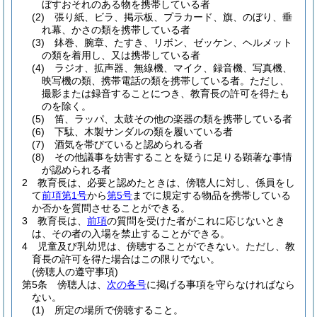
ぼすおそれのある物を携帯している者
(2)
張り紙、ビラ、掲示板、プラカード、旗、のぼり、垂
れ幕、かさの類を携帯している者
(3)
鉢巻、腕章、たすき、リボン、ゼッケン、ヘルメット
の類を着用し、又は携帯している者
(4)
ラジオ、拡声器、無線機、マイク、録音機、写真機、
映写機の類、携帯電話の類を携帯している者。
ただし、
撮影または録音することにつき、教育長の許可を得たも
のを除く。
(5)
笛、ラッパ、太鼓その他の楽器の類を携帯している者
(6)
下駄、木製サンダルの類を履いている者
(7)
酒気を帯びていると認められる者
(8)
その他議事を妨害することを疑うに足りる顕著な事情
が認められる者
2
教育長は、必要と認めたときは、傍聴人に対し、係員をし
て
前項第1号
から
第5号
までに規定する物品を携帯している
か否かを質問させることができる。
3
教育長は、
前項
の質問を受けた者がこれに応じないとき
は、その者の入場を禁止することができる。
4
児童及び乳幼児は、傍聴することができない。
ただし、教
育長の許可を得た場合はこの限りでない。
(傍聴人の遵守事項)
第5条
傍聴人は、
次の各号
に掲げる事項を守らなければなら
ない。
(1)
所定の場所で傍聴すること。