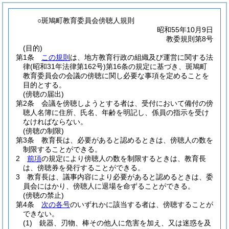
○斑鳩町教育委員会傍聴人規則
昭和55年10月9日
教委規則第8号
(目的)
第1条
この規則
は、地方教育行政の組織及び運営に関する法
律
(昭和31年法律第162号)
第16条の規定に基づき、斑鳩町
教育委員会の会議の傍聴に関し必要な事項を定めることを
目的とする。
(傍聴の届出)
第2条
会議を傍聴しようとする者は、受付において備付の傍
聴人名簿に住所、氏名、年齢を明記し、係員の指示を受け
なければならない。
(傍聴の制限)
第3条
教育長は、必要があると認めるときは、傍聴人の数を
制限することができる。
2
前項
の規定により傍聴人の数を制限するときは、教育長
は、傍聴券を発行することができる。
3
教育長は、議事内容により必要があると認めるときは、委
員会にはかり、傍聴人に退場を命ずることができる。
(傍聴の禁止)
第4条
次の各号
のいずれかに該当する者は、傍聴することが
できない。
(1)
銃器、刃物、棒その他人に危害を加え、又は迷惑を及