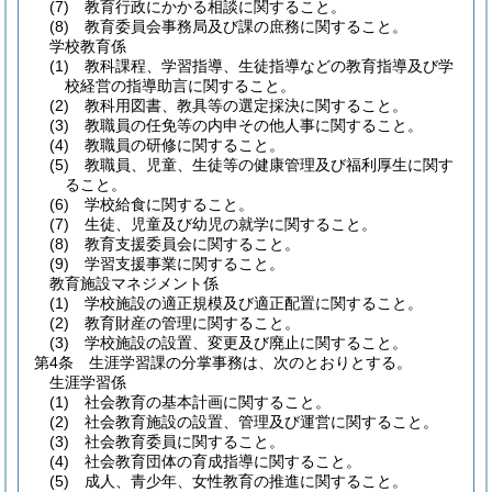
(7)
教育行政にかかる相談に関すること。
(8)
教育委員会事務局及び課の庶務に関すること。
学校教育係
(1)
教科課程、学習指導、生徒指導などの教育指導及び学
校経営の指導助言に関すること。
(2)
教科用図書、教具等の選定採決に関すること。
(3)
教職員の任免等の内申その他人事に関すること。
(4)
教職員の研修に関すること。
(5)
教職員、児童、生徒等の健康管理及び福利厚生に関す
ること。
(6)
学校給食に関すること。
(7)
生徒、児童及び幼児の就学に関すること。
(8)
教育支援委員会に関すること。
(9)
学習支援事業に関すること。
教育施設マネジメント係
(1)
学校施設の適正規模及び適正配置に関すること。
(2)
教育財産の管理に関すること。
(3)
学校施設の設置、変更及び廃止に関すること。
第4条
生涯学習課の分掌事務は、次のとおりとする。
生涯学習係
(1)
社会教育の基本計画に関すること。
(2)
社会教育施設の設置、管理及び運営に関すること。
(3)
社会教育委員に関すること。
(4)
社会教育団体の育成指導に関すること。
(5)
成人、青少年、女性教育の推進に関すること。