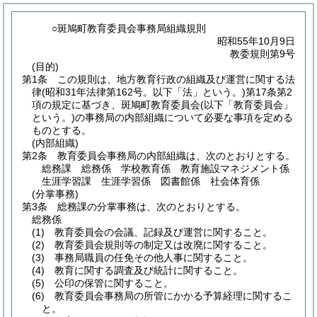
○斑鳩町教育委員会事務局組織規則
昭和55年10月9日
教委規則第9号
(目的)
第1条
この規則は、地方教育行政の組織及び運営に関する法
律
(昭和31年法律第162号。以下「法」という。)
第17条第2
項の規定に基づき、斑鳩町教育委員会
(以下「教育委員会」
という。)
の事務局の内部組織について必要な事項を定める
ものとする。
(内部組織)
第2条
教育委員会事務局の内部組織は、次のとおりとする。
総務課 総務係 学校教育係 教育施設マネジメント係
生涯学習課 生涯学習係 図書館係 社会体育係
(分掌事務)
第3条
総務課の分掌事務は、次のとおりとする。
総務係
(1)
教育委員会の会議、記録及び運営に関すること。
(2)
教育委員会規則等の制定又は改廃に関すること。
(3)
事務局職員の任免その他人事に関すること。
(4)
教育に関する調査及び統計に関すること。
(5)
公印の保管に関すること。
(6)
教育委員会事務局の所管にかかる予算経理に関するこ
と。