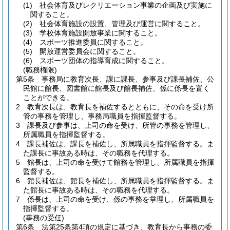
(1)
社会体育及びレクリエーション事業の企画及び実施に
関すること。
(2)
社会体育施設の設置、管理及び運営に関すること。
(3)
学校体育施設開放事業に関すること。
(4)
スポーツ推進委員に関すること。
(5)
開放運営委員会に関すること。
(6)
スポーツ団体の指導育成に関すること。
(職務権限)
第5条
事務局に教育次長、課に課長、参事及び課長補佐、公
民館に館長、図書館に館長及び館長補佐、係に係長を置く
ことができる。
2
教育次長は、教育長を補佐するとともに、その命を受け所
管の事務を管理し、事務局職員を指揮監督する。
3
課長及び参事は、上司の命を受け、所管の事務を管理し、
所属職員を指揮監督する。
4
課長補佐は、課長を補佐し、所属職員を指揮監督する。
ま
た課長に事故ある時は、その職務を代理する。
5
館長は、上司の命を受けて館務を管理し、所属職員を指揮
監督する。
6
館長補佐は、館長を補佐し、所属職員を指揮監督する。
ま
た館長に事故ある時は、その職務を代理する。
7
係長は、上司の命を受け、係の事務を掌理し、所属職員を
指揮監督する。
(事務の受任)
第6条
法第25条第4項の規定に基づき、教育長から事務の委