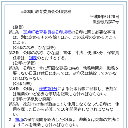
○斑鳩町教育委員会公印規程
平成9年6月26日
教委規程第7号
(趣旨)
第1条
斑鳩町教育委員会公印規程
の公印に関し必要な事項
は、別に定めるものを除くほか、この規程の定めるところ
による。
(公印の名称、ひな型等)
第2条
公印の名称、ひな型、書体、寸法、使用区分、保管責
任者は、
別表
のとおりとする。
(公印の保管)
第3条
公印は、常に堅固な容器に納め、執務時間外、勤務を
要しない日及び休日にあっては、封印又は施錠しておかな
ければならない。
(公印台帳)
第4条
公印は、
様式第1号
による公印台帳に登載し、改刻又
は廃棄のつど必要な事項を記載しなければならない。
(旧印の保存及び廃棄)
第5条
改刻その他の理由により使用しなくなった公印は、使
用を廃した日から起算して10年間保存しなければならな
い。
2
前項
の保存期間を経過した公印は、裁断又は焼却の方法に
よりこれを廃棄しなければならない。