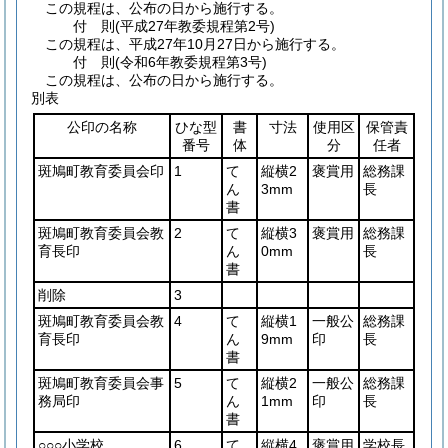
この規程は、公布の日から施行する。
付
則
(平成27年
教委規程第2号)
この規程は、平成27年10月27日から施行する。
付
則
(令和6年
教委規程第3号)
この規程は、公布の日から施行する。
別表
公印の名称
ひな型
書
寸法
使用区
保管責
番号
体
分
任者
斑鳩町教育委員会印
1
て
縦横2
褒賞用
総務課
ん
3mm
長
書
斑鳩町教育委員会教
2
て
縦横3
褒賞用
総務課
育長印
ん
0mm
長
書
削除
3
斑鳩町教育委員会教
4
て
縦横1
一般公
総務課
育長印
ん
9mm
印
長
書
斑鳩町教育委員会事
5
て
縦横2
一般公
総務課
務局印
ん
1mm
印
長
書
○○○小学校
6
て
縦横4
褒賞用
学校長