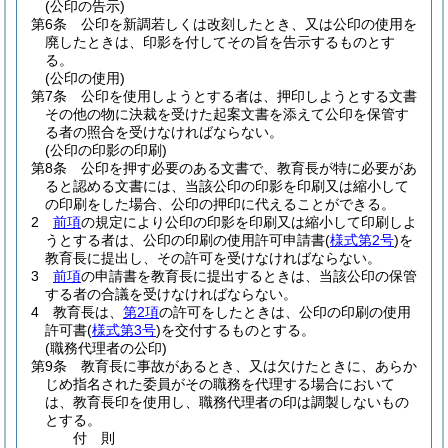
(公印の告示)
第6条
公印を新調若しくは改刻したとき、又は公印の使用を
廃したときは、印影を付してその旨を告示するものとす
る。
(公印の使用)
第7条
公印を使用しようとする者は、押印しようとする文書
その他の物に決裁を受けた起案文書を添えて公印を保管す
る者の照合を受けなければならない。
(公印の印影の印刷)
第8条
公印を押す必要のある文書で、教育長が特に必要があ
ると認める文書には、当該公印の印影を印刷又は縮小して
の印刷をした場合、公印の押印に代えることができる。
2
前項
の規定により公印の印影を印刷又は縮小して印刷しよ
うとする者は、公印の印刷の使用許可申請書
(
様式第2号
)
を
教育長に提出し、その許可を受けなければならない。
3
前項
の申請書を教育長に提出するときは、当該公印の保管
する者の合議を受けなければならない。
4
教育長は、
第2項
の許可をしたときは、公印の印刷の使用
許可書
(
様式第3号
)
を交付するものとする。
(職務代理者の公印)
第9条
教育長に事故があるとき、又は欠けたときに、あらか
じめ指名された委員がその職務を代理する場合において
は、教育長印を使用し、職務代理者の印は調製しないもの
とする。
付
則