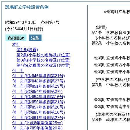
斑鳩町立学校設置条例
○斑鳩町立学
昭和39年3月18日 条例第7号
(設置)
(令和6年4月1日施行)
第1条
学校教育法
(
(小学校の名称及び
条項目次
沿革
第2条
小学校の名
本則
第1条
(設置)
第2条
(小学校の名称及び位置)
斑鳩町立斑鳩小学
第3条
(中学校の名称及び位置)
斑鳩町立斑鳩西小
第4条
(幼稚園の名称及び位置)
付 則
斑鳩町立斑鳩東小
付 則
(昭和46年条例第21号)
(中学校の名称及び
付 則
(昭和48年条例第27号)
第3条
中学校の名
付 則
(昭和51年条例第29号)
付 則
(昭和54年条例第2号)
付 則
(昭和54年条例第16号)
斑鳩町立斑鳩中学
付 則
(昭和56年条例第21号)
斑鳩町立斑鳩南中
付 則
(昭和57年条例第20号)
付 則
(昭和58年条例第16号)
(幼稚園の名称及び
付 則
(昭和61年条例第27号)
第4条
幼稚園の名
付 則
(平成8年条例第25号)
付 則
(令和5年条例第20号)