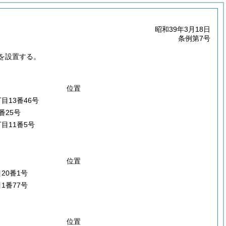
昭和39年3月18日
条例第7号
を設置する。
位置
目13番46号
番25号
目11番5号
位置
20番1号
1番77号
位置