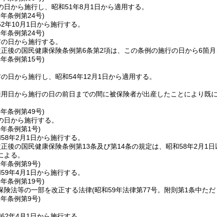
の日から施行し、昭和51年8月1日から適用する。
2年
条例第24号)
2年10月1日から施行する。
3年
条例第24号)
布の日から施行する。
正後の国民健康保険条例第6条第2項は、この条例の施行の日から6箇
4年
条例第15号)
の日から施行し、昭和54年12月1日から適用する。
適用日から施行の日の前日までの間に被保険者が出産したことにより既
5年
条例第49号)
の日から施行する。
8年
条例第1号)
58年2月1日から施行する。
正後の国民健康保険条例第13条及び第14条の規定は、昭和58年2月
による。
9年
条例第9号)
59年4月1日から施行する。
9年
条例第19号)
保険法等の一部を改正する法律
(昭和59年法律第77号。附則第1条中た
2年
条例第9号)
62年4月1日から施行する。