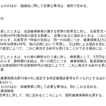
るもののほか、協議会に関して必要な事項は、規則で定める。
給付
産したときは、当該被保険者の属する世帯の世帯主に対し、出産育児一時金
令第243号)
第36条の規定を勘案し、必要があると認めるときは、これに
かわらず、出産育児一時金の支給は、同一の出産につき、健康保険法
(大
和33年法律第128号。他の法律において準用し、又は例による場合を含む
の規定によつて、これに相当する給付を受けることができる場合には、
死亡したときは、その者の葬祭を行う者に対し、葬祭費として、3万円を
かわらず、葬祭費の支給は、同一の死亡につき、健康保険法、船員保険
る法律
(昭和57年法律第80号)
の規定によつて、これに相当する給付を受
事業
民健康保険法第72条の5に規定する特定健康診査等を行うものとするほ
業を行う。
るもののほか、保健事業に関して必要な事項は、別にこれを定める。
健康保険税
世帯主に対して、別に定めるところにより、国民健康保険税を課する。