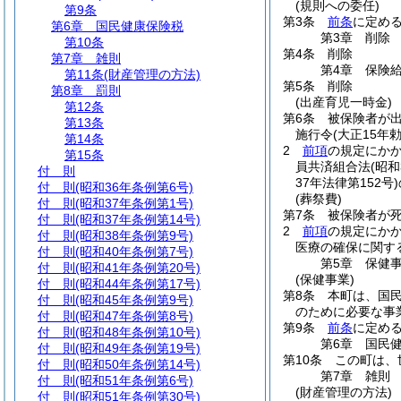
(規則への委任)
第9条
第3条
前条
に定め
第6章
国民健康保険税
第3章
削除
第10条
第4条
削除
第7章
雑則
第4章
保険
第11条
(財産管理の方法)
第5条
削除
第8章
罰則
(出産育児一時金)
第12条
第6条
被保険者が出
第13条
施行令
(大正15年勅
第14条
2
前項
の規定にか
第15条
員共済組合法
(昭
付 則
37年法律第152号)
付 則
(昭和36年条例第6号)
(葬祭費)
付 則
(昭和37年条例第1号)
第7条
被保険者が
付 則
(昭和37年条例第14号)
2
前項
の規定にか
付 則
(昭和38年条例第9号)
医療の確保に関す
付 則
(昭和40年条例第7号)
第5章
保健
付 則
(昭和41年条例第20号)
(保健事業)
付 則
(昭和44年条例第17号)
第8条
本町は、国
付 則
(昭和45年条例第9号)
のために必要な事
付 則
(昭和47年条例第8号)
第9条
前条
に定め
付 則
(昭和48年条例第10号)
第6章
国民
付 則
(昭和49年条例第19号)
第10条
この町は、
付 則
(昭和50年条例第14号)
第7章
雑則
付 則
(昭和51年条例第6号)
(財産管理の方法)
付 則
(昭和51年条例第30号)