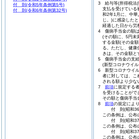
3
給与等
(所得税法
付 則
(令和5年条例第5号)
支払を受けている
付 則
(令和6年条例第32号)
和2年1月に、中
じ。)
に感染したと
経過した日から労
4
傷病手当金の額
(その額に、5円
する金額
(その金
る。
ただし、健康
きは、その金額と
5
傷病手当金の支給
(新型コロナウイ
6
新型コロナウイ
者に対しては、こ
される額より少な
7
前項
に規定する
を受けることがで
その額と傷病手当
8
前項
の規定によ
付
則
(昭和3
この条例は、公布
付
則
(昭和3
この条例は、公布
付
則
(昭和3
この条例は、公布の