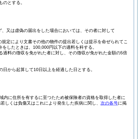
ものとする。
ず、又は虚偽の届出をした場合においては、その者に対して
の規定により文書その他の物件の提出若しくは提示を命ぜられてこ
したときは、100,000円以下の過料を科する。
る過料の徴収を免がれた者に対し、その徴収が免がれた金額の5倍
の日から起算して10日以上を経過した日とする。
区域内に住所を有するに至つたため被保険者の資格を取得した者に
病若しくは負傷又はこれにより発生した疾病に関し、
次の各号
に掲