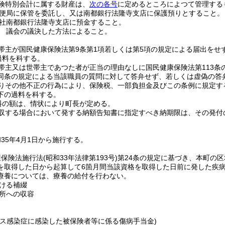
険特別会計に属する財産は、
次の各号
に定めるところによつて管理する
便局に保管を委託し、又は南都銀行法隆寺支店に保護預りとすること。
社南都銀行法隆寺支店に預金すること。
 議会の議決した方法によること。
帯主が国民健康保険法第9条第1項若しくは第5項の規定による届出をせ
の過料を科する。
帯主又は世帯主であつた者が正当の理由なしに国民健康保険法第113条
同条の規定による当該職員の質問に対して答弁せず、若しくは虚偽の答弁を
りその他不正の行為により、保険税、一部負担金及びこの条例に規定す
下の過料を科する。
料の額は、情状により町長が定める。
収する場合において発する納額告知書に指定すべき納期限は、その発付
35年4月1日から施行する。
康保険法施行法
(昭和33年法律第193号)
第24条の規定に基づき、本町の
を取得した日から起算して6箇月間当該資格を取得した日前に発した疾
療養については、療養の給付を行わない。
ける補綴
所への収容
ルス感染症に感染した被保険者等に係る傷病手当金)