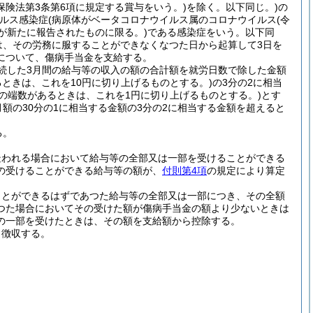
保険法第3条第6項に規定する賞与をいう。)
を除く。以下同じ。)
の
イルス感染症
(病原体がベータコロナウイルス属のコロナウイルス
(令
が新たに報告されたものに限る。)
である感染症をいう。以下同
は、その労務に服することができなくなつた日から起算して3日を
について、傷病手当金を支給する。
続した3月間の給与等の収入の額の合計額を就労日数で除した金額
るときは、これを10円に切り上げるものとする。)
の3分の2に相当
満の端数があるときは、これを1円に切り上げるものとする。)
とす
額の30分の1に相当する金額の3分の2に相当する金額を超えると
る。
疑われる場合において給与等の全部又は一部を受けることができる
の受けることができる給与等の額が、
付則第4項
の規定により算定
ことができるはずであつた給与等の全部又は一部につき、その全額
つた場合においてその受けた額が傷病手当金の額より少ないときは
の一部を受けたときは、その額を支給額から控除する。
ら徴収する。