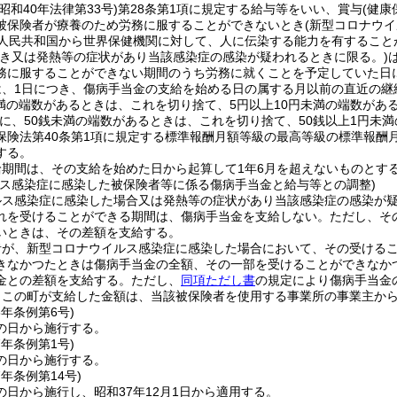
(昭和40年法律第33号)
第28条第1項に規定する給与等をいい、賞与
(健康
被保険者が療養のため労務に服することができないとき
(新型コロナウ
華人民共和国から世界保健機関に対して、人に伝染する能力を有すること
き又は発熱等の症状があり当該感染症の感染が疑われるときに限る。)
務に服することができない期間のうち労務に就くことを予定していた日
は、1日につき、傷病手当金の支給を始める日の属する月以前の直近の継
未満の端数があるときは、これを切り捨て、5円以上10円未満の端数があ
額に、50銭未満の端数があるときは、これを切り捨て、50銭以上1円未
保険法第40条第1項に規定する標準報酬月額等級の最高等級の標準報酬月
する。
期間は、その支給を始めた日から起算して1年6月を超えないものとす
ルス感染症に感染した被保険者等に係る傷病手当金と給与等との調整)
ルス感染症に感染した場合又は発熱等の症状があり当該感染症の感染が
れを受けることができる期間は、傷病手当金を支給しない。
ただし、そ
いときは、その差額を支給する。
者が、新型コロナウイルス感染症に感染した場合において、その受ける
きなかつたときは傷病手当金の全額、その一部を受けることができなか
金との差額を支給する。
ただし、
同項ただし書
の規定により傷病手当金
りこの町が支給した金額は、当該被保険者を使用する事業所の事業主か
6年
条例第6号)
の日から施行する。
7年
条例第1号)
の日から施行する。
7年
条例第14号)
日から施行し、昭和37年12月1日から適用する。