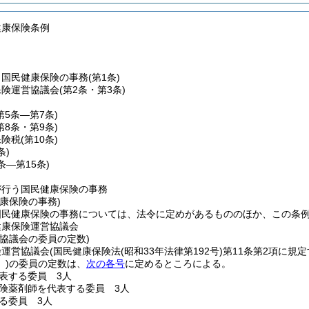
健康保険条例
う国民健康保険の事務
(第1条)
保険運営協議会
(第2条・第3条)
第5条―第7条)
第8条・第9条)
保険税
(第10条)
条)
2条―第15条)
が行う国民健康保険の事務
康保険の事務)
国民健康保険の事務については、法令に定めがあるもののほか、この条
健康保険運営協議会
協議会の委員の定数)
険運営協議会
(国民健康保険法
(昭和33年法律第192号)
第11条第2項に規
)
の委員の定数は、
次の各号
に定めるところによる。
表する委員 3人
険薬剤師を代表する委員 3人
る委員 3人