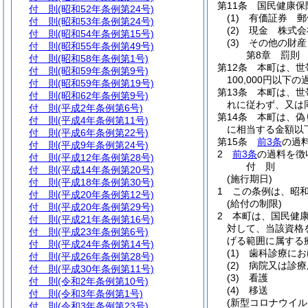
第11条
国民健康保
付 則
(昭和52年条例第24号)
(1)
有価証券 郵
付 則
(昭和53年条例第24号)
(2)
現金 株式会
付 則
(昭和54年条例第15号)
(3)
その他の財産
付 則
(昭和55年条例第49号)
第8章
罰則
付 則
(昭和58年条例第1号)
第12条
本町は、世
付 則
(昭和59年条例第9号)
100,000円以下
付 則
(昭和59年条例第19号)
第13条
本町は、世
付 則
(昭和62年条例第9号)
れに従わず、又は
付 則
(平成2年条例第6号)
第14条
本町は、偽
付 則
(平成4年条例第11号)
に相当する金額以
付 則
(平成6年条例第22号)
第15条
前3条
の過
付 則
(平成9年条例第24号)
2
前3条
の過料を徴
付 則
(平成12年条例第28号)
付
則
付 則
(平成14年条例第20号)
(施行期日)
付 則
(平成18年条例第30号)
1
この条例は、昭和
付 則
(平成20年条例第12号)
(給付の制限)
付 則
(平成20年条例第29号)
2
本町は、国民健
付 則
(平成21年条例第16号)
対して、当該資格
付 則
(平成23年条例第6号)
げる範囲に属する
付 則
(平成24年条例第14号)
(1)
歯科診療にお
付 則
(平成26年条例第28号)
(2)
病院又は診療
付 則
(平成30年条例第11号)
(3)
看護
付 則
(令和2年条例第10号)
(4)
移送
付 則
(令和3年条例第1号)
(新型コロナウイ
付 則
(令和3年条例第23号)