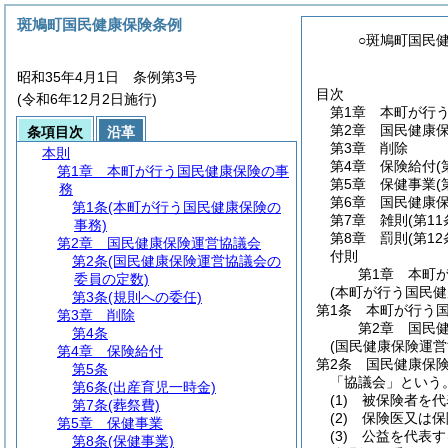
斑鳩町国民健康保険条例
○斑鳩町国民
昭和35年4月1日 条例第3号
目次
(令和6年12月2日施行)
第1章
本町が行
第2章
国民健康
条項目次
沿革
第3章
削除
本則
第4章
保険給付
(
第1章
本町が行う国民健康保険の事
第5章
保健事業
(
務
第6章
国民健康
第1条
(本町が行う国民健康保険の
第7章
雑則
(第11
事務)
第8章
罰則
(第1
第2章
国民健康保険運営協議会
付則
第2条
(国民健康保険運営協議会の
第1章
本町
委員の定数)
(本町が行う国民健
第3条
(規則への委任)
第1条
本町が行う
第3章
削除
第2章
国民
第4条
(国民健康保険運営
第4章
保険給付
第2条
国民健康保
第5条
「協議会」という。
第6条
(出産育児一時金)
(1)
被保険者を代
第7条
(葬祭費)
(2)
保険医又は保
第5章
保健事業
(3)
公益を代表す
第8条
(保健事業)