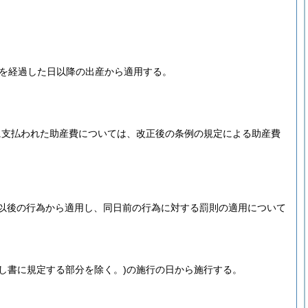
月を経過した日以降の出産から適用する。
に支払われた助産費については、改正後の条例の規定による助産費
1日以後の行為から適用し、同日前の行為に対する罰則の適用について
だし書に規定する部分を除く。)
の施行の日から施行する。