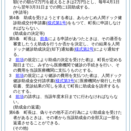
額
(その額が2万円を超えるときは2万円)
とし、毎年4月1日
から翌年3月31日までの間に1回助成する。
(申請等)
第4条
助成を受けようとする者は、あらかじめ人間ドック健
診助成交付申請書
(
様式第1号
)
をもつて、町長に申請しなけ
ればならない。
(助成金の決定等)
第5条
町長は、
前条
による申請があつたときは、その適否を
審査したうえ助成を行うか否かを決定し、その結果を人間
ドック健診助成決定
(却下)
通知書
(
様式第2号
)
により通知す
る。
2
前項
の規定により助成の決定を受けた者は、町長が定める
期日までに、みずから医療機関で健診の手続きを行い、そ
の費用を当該医療機関に支払うものとする。
3
前項
の規定により健診の費用を支払つた者は、人間ドック
健診助成金交付請求書
(
様式第3号
)
に医療機関が発行した領
収書、受診結果の写しを添えて町長に助成金を請求するも
のとする。
4
前項
の請求は、当該年度末日までに行わなければならな
い。
(助成金の返還)
第6条
町長は、偽りその他不正の行為により助成金を受けた
者があるときは、その者から当該助成金の全部又は一部を
返還させることができる。
(その他)