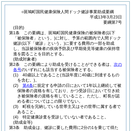
○斑鳩町国民健康保険人間ドック健診事業助成要綱
平成13年3月23日
要綱第7号
(目的)
第1条
この要綱は、斑鳩町国民健康保険の被保険者
(以下
「被保険者」という。)
に対し、予算の範囲内で人間ドック
健診
(以下「健診」という。)
に要する費用の一部を助成
し、当該被保険者の疾病予防及び早期発見等健康の保持増
進を図ることを目的とする。
(助成対象者)
第2条
この要綱により助成を受けることができる者は、
次の
各号
のいずれにも該当する被保険者とする。
(1)
40歳以上であること
(当該年度に40歳に到達するもの
を含む。)
。
(2)
第4条
に規定する申請の日において1年以上継続して被
保険者の資格を有しており、かつ受診日において引き続
き被保険者の資格を有していること。
ただし、町長が認
める者についてはこの限りでない。
(3)
町税を完納している世帯主又はその世帯に属する者で
あること。
(4)
特定健康診査を受診していない者であること。
(助成金等)
第3条
助成金は、健診に要した費用に2分の1を乗じて得た