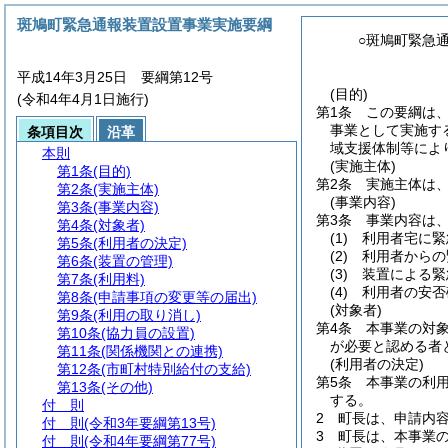
斑鳩町緊急通報装置設置事業実施要綱
○斑鳩町緊急
平成14年3月25日 要綱第12号
(目的)
(令和4年4月1日施行)
第1条
この要綱は
事業として実施す
条項目次
沿革
域支援体制等によ
本則
(実施主体)
第1条
(目的)
第2条
実施主体は
第2条
(実施主体)
(事業内容)
第3条
(事業内容)
第3条
事業内容は
第4条
(対象者)
(1)
利用者宅に緊
第5条
(利用者の決定)
(2)
利用者からの
第6条
(装置の管理)
(3)
装置による緊
第7条
(利用料)
(4)
利用者の安否
第8条
(申請事項の変更等の届出)
(対象者)
第9条
(利用の取り消し)
第4条
本事業の対
第10条
(協力員の設置)
が必要と認める者
第11条
(関係機関との連携)
(利用者の決定)
第12条
(市町村特別給付の支給)
第5条
本事業の利
第13条
(その他)
する。
付 則
2
町長は、申請内
付 則
(令和3年要綱第13号)
3
町長は、本事業
付 則
(令和4年要綱第77号)