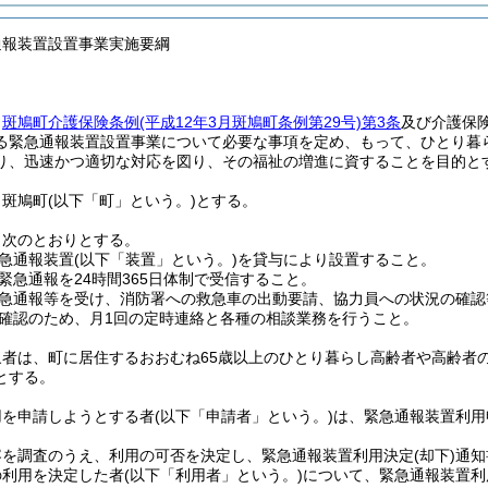
通報装置設置事業実施要綱
、
斑鳩町介護保険条例
(平成12年3月斑鳩町条例第29号)
第3条
及び介護保
る緊急通報装置設置事業について必要な事項を定め、もって、ひとり暮
り、迅速かつ適切な対応を図り、その福祉の増進に資することを目的と
、斑鳩町
(以下「町」という。)
とする。
、次のとおりとする。
急通報装置
(以下「装置」という。)
を貸与により設置すること。
緊急通報を24時間365日体制で受信すること。
急通報等を受け、消防署への救急車の出動要請、協力員への状況の確認
確認のため、月1回の定時連絡と各種の相談業務を行うこと。
象者は、町に居住するおおむね65歳以上のひとり暮らし高齢者や高齢者
とする。
用を申請しようとする者
(以下「申請者」という。)
は、緊急通報装置利用
容を調査のうえ、利用の可否を決定し、緊急通報装置利用決定
(却下)
通知
の利用を決定した者
(以下「利用者」という。)
について、緊急通報装置利