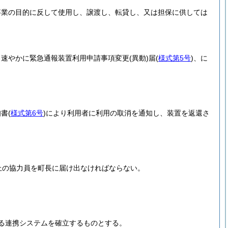
事業の目的に反して使用し、譲渡し、転貸し、又は担保に供しては
、速やかに緊急通報装置利用申請事項変更
(異動)
届
(
様式第5号
)
、に
知書
(
様式第6号
)
により利用者に利用の取消を通知し、装置を返還さ
上の協力員を町長に届け出なければならない。
る連携システムを確立するものとする。