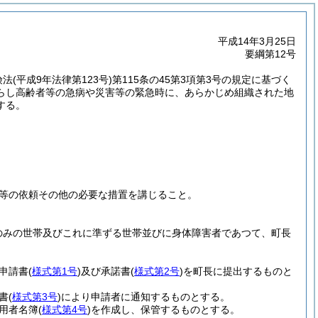
平成14年3月25日
要綱第12号
険法
(平成9年法律第123号)
第115条の45第3項第3号の規定に基づく
らし高齢者等の急病や災害等の緊急時に、あらかじめ組織された地
する。
等の依頼その他の必要な措置を講じること。
のみの世帯及びこれに準ずる世帯並びに身体障害者であつて、町長
申請書
(
様式第1号
)
及び承諾書
(
様式第2号
)
を町長に提出するものと
書
(
様式第3号
)
により申請者に通知するものとする。
用者名簿
(
様式第4号
)
を作成し、保管するものとする。