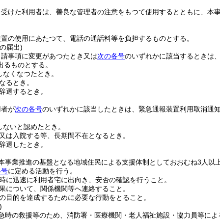
を受けた利用者は、善良な管理者の注意をもつて使用するとともに、本
装置の使用にあたつて、電話の通話料等を負担するものとする。
の届出)
申請事項に変更があつたとき又は
次の各号
のいずれかに該当するときは
出るものとする。
しなくなつたとき。
なるとき。
辞退するとき。
用者が
次の各号
のいずれかに該当したときは、緊急通報装置利用取消通
しないと認めたとき。
又は入院する等、長期間不在となるとき。
辞退したとき。
本事業推進の基盤となる地域住民による支援体制としておおむね3人以
各号
に定める活動を行う。
時に迅速に利用者宅に出向き、安否の確認を行うこと。
果について、関係機関等へ連絡すること。
の目的を達成するために必要な行動をとること。
)
急時の救援等のため、消防署・医療機関・老人福祉施設・協力員等によ