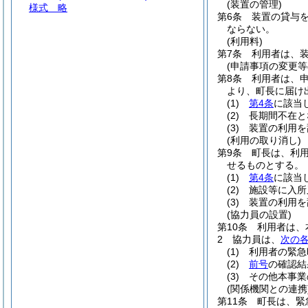
(装置の管理)
様式
略
第6条
装置の貸与
ならない。
(利用料)
第7条
利用者は、
(申請事項の変更等
第8条
利用者は、
より、町長に届け
(1)
第4条
に該当
(2)
長期間不在と
(3)
装置の利用を
(利用の取り消し)
第9条
町長は、利
せるものとする。
(1)
第4条
に該当
(2)
施設等に入所
(3)
装置の利用を
(協力員の設置)
第10条
利用者は、
2
協力員は、
次の
(1)
利用者の緊急
(2)
前号
の確認結
(3)
その他本事業
(関係機関との連携
第11条
町長は、緊