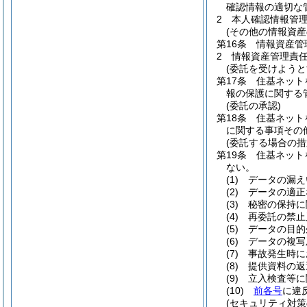
確認情報の適切な
2
本人確認情報管
(その他の情報資産
第16条
情報資産管
2
情報資産管理責
(委託を受けよう
第17条
住基ネット
報の保護に関する
(委託の承認)
第18条
住基ネット
に関する事項その
(委託する場合の措
第19条
住基ネット
ない。
(1)
データの漏え
(2)
データの適正
(3)
秘密の保持に
(4)
再委託の禁止
(5)
データの目的
(6)
データの複写
(7)
事故発生時に
(8)
提供資料の返
(9)
立入検査等に
(10)
前各号
に違
(セキュリティ対策