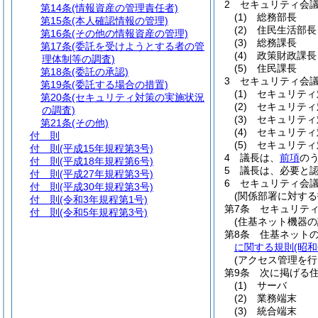
2
セキュリティ会
第14条
(情報資産の管理責任者)
(1)
総務部長
第15条
(本人確認情報の管理)
(2)
住民生活部長
第16条
(その他の情報資産の管理)
(3)
総務課長
第17条
(委託を受けようとする者の管
(4)
政策財政課長
理体制等の調査)
(5)
住民課長
第18条
(委託の承認)
3
セキュリティ会
第19条
(委託する場合の措置)
(1)
セキュリティ
第20条
(セキュリティ対策の実施状況
(2)
セキュリティ
の調査)
(3)
セキュリティ
第21条
(その他)
(4)
セキュリティ
付 則
(5)
セキュリティ
付 則
(平成15年規程第3号)
4
議長は、
前項
の
付 則
(平成18年規程第6号)
5
議長は、必要と
付 則
(平成27年規程第3号)
6
セキュリティ会
付 則
(平成30年規程第3号)
(関係部署に対する
付 則
(令和3年規程第1号)
第7条
セキュリテ
付 則
(令和5年規程第3号)
(住基ネット機器
第8条
住基ネット
に関する規則
(昭和
(アクセス管理を行
第9条
次に掲げる
(1)
サーバ
(2)
業務端末
(3)
統合端末