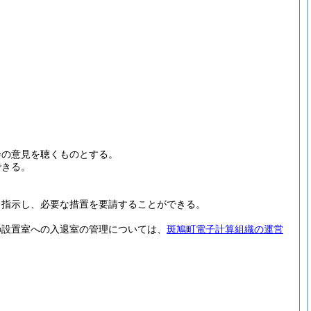
。
会の意見を聴くものとする。
できる。
し指示し、必要な措置を要請することができる。
の設置室への入退室の管理については、
斑鳩町電子計算組織の運営