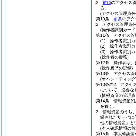
2
前項
のアクセス
る。
(アクセス管理責任
第10条
前条
のアク
2
アクセス管理責
(操作者識別カード
第11条
アクセス管
(1)
操作者識別カ
(2)
操作者識別カ
(3)
操作者識別カ
(操作者の責務)
第12条
操作者は、
(操作履歴の記録)
第13条
アクセス管
(オペレーティング
第13条の2
アクセ
について、必要な
(情報資産の管理責
第14条
情報資産
(
を置く。
2
情報資産のうち
録されたサーバに
他の情報資産」と
(本人確認情報の管
第15条
本人確認情