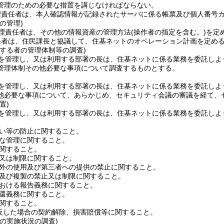
管理のための必要な措置を講じなければならない。
理責任者は、本人確認情報が記録されたサーバに係る帳票及び個人番号
の管理)
理責任者は、その他の情報資産の管理方法
(操作者の指定を含む。)
を定
任者は、住民課長と協議して、住基ネットのオペレーション計画を定め
とする者の管理体制等の調査)
を管理し、又は利用する部署の長は、住基ネットに係る業務を委託しよ
管理体制その他必要な事項について調査するものとする。
を管理し、又は利用する部署の長は、住基ネットに係る業務を委託しよ
他必要な事項について、あらかじめ、セキュリティ会議の審議を経て、
置)
を管理し、又は利用する部署の長は、住基ネットに係る業務を委託しよ
い等の防止に関すること。
な管理に関すること。
関すること。
又は制限に関すること。
外の使用及び第三者への提供の禁止に関すること。
及び複製の禁止又は制限に関すること。
おける報告義務に関すること。
還義務に関すること。
関すること。
反した場合の契約解除、損害賠償等に関すること。
の実施状況の調査)