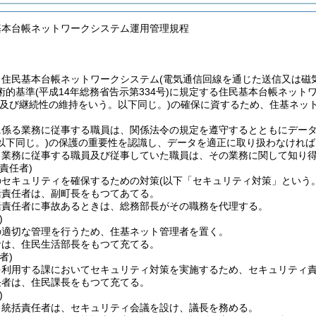
基本台帳ネットワークシステム運用管理規程
、住民基本台帳ネットワークシステム
(電気通信回線を通じた送信又は磁
術的基準
(平成14年総務省告示第334号)
に規定する住民基本台帳ネットワ
性及び継続性の維持をいう。以下同じ。)
の確保に資するため、住基ネッ
に係る業務に従事する職員は、関係法令の規定を遵守するとともにデー
以下同じ。)
の保護の重要性を認識し、データを適正に取り扱わなければ
る業務に従事する職員及び従事していた職員は、その業務に関して知り
責任者)
のセキュリティを確保するための対策
(以下「セキュリティ対策」という。
括責任者は、副町長をもつてあてる。
括責任者に事故あるときは、総務部長がその職務を代理する。
)
の適切な管理を行うため、住基ネット管理者を置く。
者は、住民生活部長をもつて充てる。
者)
を利用する課においてセキュリティ対策を実施するため、セキュリティ
任者は、住民課長をもつて充てる。
)
ィ統括責任者は、セキュリティ会議を設け、議長を務める。