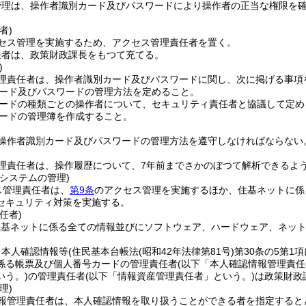
管理は、操作者識別カード及びパスワードにより操作者の正当な権限を
者)
セス管理を実施するため、アクセス管理責任者を置く。
任者は、政策財政課長をもつて充てる。
)
理責任者は、操作者識別カード及びパスワードに関し、次に掲げる事項
ード及びパスワードの管理方法を定めること。
ードの種類ごとの操作者について、セキュリティ責任者と協議して定め
ードの管理簿を作成すること。
操作者識別カード及びパスワードの管理方法を遵守しなければならない
理責任者は、操作履歴について、7年前までさかのぼつて解析できるよ
システムの管理)
ス管理責任者は、
第9条
のアクセス管理を実施するほか、住基ネットに係
セキュリティ対策を実施する。
任者)
住基ネットに係る全ての情報並びにソフトウェア、ハードウェア、ネット
、本人確認情報等
(住民基本台帳法
(昭和42年法律第81号)
第30条の5第1
係る帳票及び個人番号カードの管理責任者
(以下「本人確認情報管理責任
いう。)
の管理責任者
(以下「情報資産管理責任者」という。)
は政策財政
理)
報管理責任者は、本人確認情報を取り扱うことができる者を指定すると