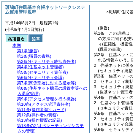
斑鳩町住民基本台帳ネットワークシステ
ム運用管理規程
○斑鳩町住民
平成14年8月2日 規程第1号
(趣旨)
(令和5年4月1日施行)
第1条
この規程は
の方法に関する技
条項目次
沿革
ィ
(正確性、機密
本則
(職員の責務)
第1条
(趣旨)
第2条
住基ネット
第2条
(職員の責務)
れる情報をいう。
第3条
(セキュリティ統括責任者)
2
住基ネットに係
第4条
(住基ネット管理者)
(セキュリティ統括
第5条
(セキュリティ責任者)
第3条
住基ネット
第6条
(セキュリティ会議)
2
セキュリティ統
第7条
(関係部署に対する指示等)
3
セキュリティ統
第8条
(住基ネット機器の設置室等への
(住基ネット管理者
入退室管理)
第4条
住基ネット
第9条
(アクセス管理を行う機器)
2
住基ネット管理
第10条
(アクセス管理責任者)
(セキュリティ責任
第11条
(操作者識別カード)
第5条
住基ネット
第12条
(操作者の責務)
2
セキュリティ責
第13条
(操作履歴の記録)
(セキュリティ会議
第13条の2
(オペレーティングシステ
第6条
セキュリテ
ムの管理)