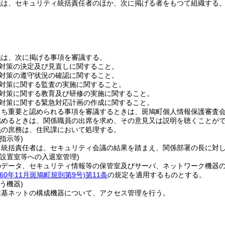
議は、セキュリティ統括責任者のほか、次に掲げる者をもつて組織する
議は、次に掲げる事項を審議する。
対策の決定及び見直しに関すること。
対策の遵守状況の確認に関すること。
対策に関する監査の実施に関すること。
対策に関する教育及び研修の実施に関すること。
対策に関する緊急対応計画の作成に関すること。
うち重要と認められる事項を審議するときは、斑鳩町個人情報保護審査
認めるときは、関係職員の出席を求め、その意見又は説明を聴くことが
議の庶務は、住民課において処理する。
指示等)
ィ統括責任者は、セキュリティ会議の結果を踏まえ、関係部署の長に対
の設置室等への入退室管理)
のデータ、セキュリティ情報等の保管室及びサーバ、ネットワーク機器
60年11月斑鳩町規則第9号)
第11条
の規定を適用するものとする。
う機器)
住基ネットの構成機器について、アクセス管理を行う。