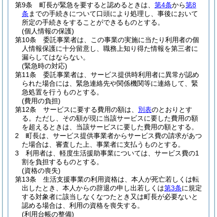
第9条
町長が緊急を要すると認めるときは、
第4条
から
第8
条
までの手続きについて口頭により処理し、事後において
所定の手続きをすることができるものとする。
(個人情報の保護)
第10条
委託事業者は、この事業の実施に当たり利用者の個
人情報保護に十分留意し、職務上知り得た情報を第三者に
漏らしてはならない。
(緊急時の対応)
第11条
委託事業者は、サービス提供時利用者に異常が認め
られた場合には、緊急連絡先や関係機関等に連絡して、緊
急処置を行うものとする。
(費用の負担)
第12条
サービスに要する費用の額は、
別表
のとおりとす
る。
ただし、その額が現に当該サービスに要した費用の額
を超えるときは、当該サービスに要した費用の額とする。
2
町長は、サービス提供事業者からサービス費の請求があつ
た場合は、審査した上、事業者に支払うものとする。
3
利用者は、軽度生活援助事業については、サービス費の1
割を負担するものとする。
(資格の喪失)
第13条
生活支援事業の利用資格は、本人が死亡若しくは転
出したとき、本人からの辞退の申し出若しくは
第3条
に規定
する対象者に該当しなくなつたとき又は町長が必要ないと
認める場合は、利用の資格を喪失する。
(利用台帳の整備)