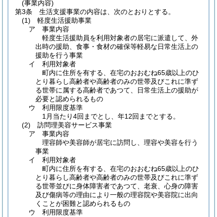
(事業内容)
第3条
生活支援事業の内容は、次のとおりとする。
(1)
軽度生活援助事業
ア
事業内容
軽度生活援助員を利用対象者の居宅に派遣して、外
出時の援助、食事・食材の確保等軽易な日常生活上の
援助を行う事業
イ
利用対象者
町内に住所を有する、在宅のおおむね65歳以上のひ
とり暮らし高齢者や高齢者のみの世帯及びこれに準ず
る世帯に属する高齢者であつて、日常生活上の援助が
必要と認められるもの
ウ
利用限度基準
1月当たり4回までとし、年12回までとする。
(2)
訪問理美容サービス事業
ア
事業内容
理容師や美容師が居宅に訪問し、理容や美容を行う
事業
イ
利用対象者
町内に住所を有する、在宅のおおむね65歳以上のひ
とり暮らし高齢者や高齢者のみの世帯及びこれに準ず
る世帯並びに身体障害者であつて、老衰、心身の障害
及び傷病等の理由により一般の理容院や美容院に出向
くことが困難と認められるもの
ウ
利用限度基準