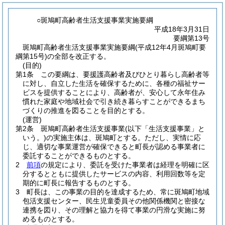
○斑鳩町高齢者生活支援事業実施要綱
平成18年3月31日
要綱第13号
斑鳩町高齢者生活支援事業実施要綱(平成12年4月斑鳩町要
綱第15号)の全部を改正する。
(目的)
第1条
この要綱は、要援護高齢者及びひとり暮らし高齢者等
に対し、自立した生活を確保するために、各種の福祉サー
ビスを提供することにより、高齢者が、安心して永年住み
慣れた家庭や地域社会で引き続き暮らすことができるまち
づくりの推進を図ることを目的とする。
(運営)
第2条
斑鳩町高齢者生活支援事業
(以下「生活支援事業」と
いう。)
の実施主体は、斑鳩町とする。
ただし、実情に応
じ、適切な事業運営が確保できると町長が認める事業者に
委託することができるものとする。
2
前項
の規定により、委託を受けた事業者は経理を明確に区
分するとともに提供したサービスの内容、利用回数等を定
期的に町長に報告するものとする。
3
町長は、この事業の目的を達成するため、常に斑鳩町地域
包活支援センター、民生児童委員その他関係機関と密接な
連携を図り、その理解と協力を得て事業の円滑な実施に努
めるものとする。