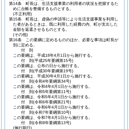
第14条
町長は、生活支援事業の利用者の状況を把握するた
めに台帳を整備するものとする。
(不正利用)
第15条
町長は、虚偽の申請等により生活支援事業を利用し
た者があるときは、既に利用した経費の内、町が支出した
金額を返還させるものとする。
(その他)
第16条
この要綱に定めるもののほか、必要な事項は町長が
別に定める。
付
則
この要綱は、平成18年4月1日から施行する。
付
則
(平成25年
要綱第15号)
この要綱は、公布の日から施行する。
付
則
(平成30年
要綱第19号)
この要綱は、平成30年4月1日から施行する。
付
則
(令和4年
要綱第34号)
この要綱は、令和4年4月1日から施行する。
付
則
(令和5年
要綱第11号)
この要綱は、令和5年4月1日から施行する。
付
則
(令和6年
要綱第21号)
この要綱は、令和6年4月1日から施行する。
付
則
(令和7年
要綱第10号)
この要綱は、令和7年4月1日から施行する。
付
則
(令和8年
要綱第13号)
(施行期日)