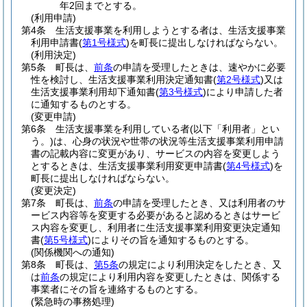
年2回までとする。
(利用申請)
第4条
生活支援事業を利用しようとする者は、生活支援事業
利用申請書
(
第1号様式
)
を町長に提出しなければならない。
(利用決定)
第5条
町長は、
前条
の申請を受理したときは、速やかに必要
性を検討し、生活支援事業利用決定通知書
(
第2号様式
)
又は
生活支援事業利用却下通知書
(
第3号様式
)
により申請した者
に通知するものとする。
(変更申請)
第6条
生活支援事業を利用している者
(以下「利用者」とい
う。)
は、心身の状況や世帯の状況等生活支援事業利用申請
書の記載内容に変更があり、サービスの内容を変更しよう
とするときは、生活支援事業利用変更申請書
(
第4号様式
)
を
町長に提出しなければならない。
(変更決定)
第7条
町長は、
前条
の申請を受理したとき、又は利用者のサ
ービス内容等を変更する必要があると認めるときはサービ
ス内容を変更し、利用者に生活支援事業利用変更決定通知
書
(
第5号様式
)
によりその旨を通知するものとする。
(関係機関への通知)
第8条
町長は、
第5条
の規定により利用決定をしたとき、又
は
前条
の規定により利用内容を変更したときは、関係する
事業者にその旨を連絡するものとする。
(緊急時の事務処理)