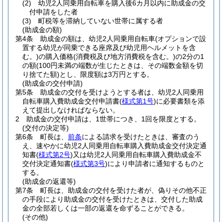
(2)
幼児2人同乗用自転車を購入後6カ月以内に助成金の交
付申請をした者
(3)
町税等を滞納していない世帯に属する者
(助成金の額)
第4条
助成金の額は、幼児2人同乗用自転車
(オプションで設
置する幼児が同乗できる座席及び幼児用ヘルメットを含
む。)
の購入価格
(消費税及び地方消費税を含む。)
の2分の1
の額
(100円未満の端数が生じたときは、その端数金額を切
り捨てた額)
とし、限度額は3万円とする。
(助成金の交付申請)
第5条
助成金の交付を受けようとする者は、幼児2人同乗用
自転車購入費助成金交付申請書
(
様式第1号
)
に必要書類を添
えて提出しなければならない。
2
助成金の交付申請は、1世帯につき、1回を限度とする。
(交付の決定等)
第6条
町長は、
前条
による請求を受けたときは、審査のう
え、速やかに幼児2人同乗用自転車購入費助成金交付決定通
知書
(
様式第2号
)
又は幼児2人同乗用自転車購入費助成金不
交付決定通知書
(
様式第3号
)
により申請者に通知するものと
する。
(助成金の返還等)
第7条
町長は、助成金の交付を受けた者が、偽りその他不正
の手段により助成金の交付を受けたときは、交付した助成
金の全部若しくは一部の返還を命ずることができる。
(その他)