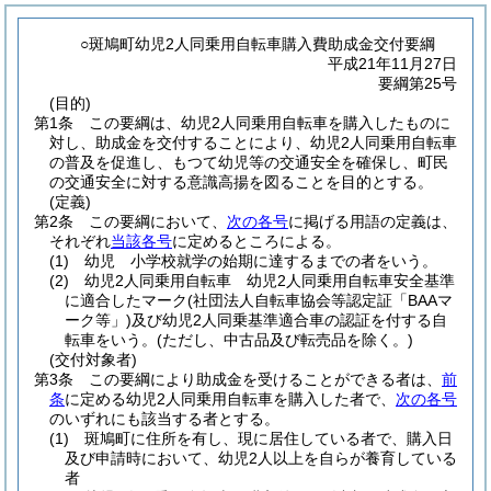
○斑鳩町幼児2人同乗用自転車購入費助成金交付要綱
平成21年11月27日
要綱第25号
(目的)
第1条
この要綱は、幼児2人同乗用自転車を購入したものに
対し、助成金を交付することにより、幼児2人同乗用自転車
の普及を促進し、もつて幼児等の交通安全を確保し、町民
の交通安全に対する意識高揚を図ることを目的とする。
(定義)
第2条
この要綱において、
次の各号
に掲げる用語の定義は、
それぞれ
当該各号
に定めるところによる。
(1)
幼児 小学校就学の始期に達するまでの者をいう。
(2)
幼児2人同乗用自転車 幼児2人同乗用自転車安全基準
に適合したマーク
(社団法人自転車協会等認定証「BAAマ
ーク等」)
及び幼児2人同乗基準適合車の認証を付する自
転車をいう。
(ただし、中古品及び転売品を除く。)
(交付対象者)
第3条
この要綱により助成金を受けることができる者は、
前
条
に定める幼児2人同乗用自転車を購入した者で、
次の各号
のいずれにも該当する者とする。
(1)
斑鳩町に住所を有し、現に居住している者で、購入日
及び申請時において、幼児2人以上を自らが養育している
者