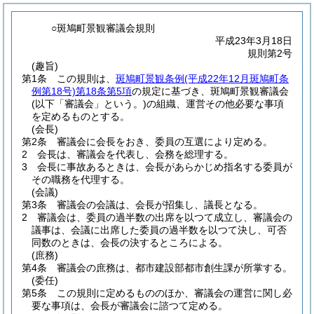
○斑鳩町景観審議会規則
平成23年3月18日
規則第2号
(趣旨)
第1条
この規則は、
斑鳩町景観条例
(平成22年12月斑鳩町条
例第18号)
第18条第5項
の規定に基づき、斑鳩町景観審議会
(以下「審議会」という。)
の組織、運営その他必要な事項
を定めるものとする。
(会長)
第2条
審議会に会長をおき、委員の互選により定める。
2
会長は、審議会を代表し、会務を総理する。
3
会長に事故あるときは、会長があらかじめ指名する委員が
その職務を代理する。
(会議)
第3条
審議会の会議は、会長が招集し、議長となる。
2
審議会は、委員の過半数の出席を以つて成立し、審議会の
議事は、会議に出席した委員の過半数を以つて決し、可否
同数のときは、会長の決するところによる。
(庶務)
第4条
審議会の庶務は、都市建設部都市創生課が所掌する。
(委任)
第5条
この規則に定めるもののほか、審議会の運営に関し必
要な事項は、会長が審議会に諮つて定める。