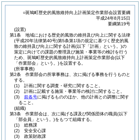
○斑鳩町歴史的風致維持向上計画策定作業部会設置要綱
平成24年8月15日
要綱第19号
(設置)
第1条
地域における歴史的風致の維持及び向上に関する法律
(平成20年法律第40号)
第5条第1項の規定に基づく歴史的風
致の維持及び向上に関する計画
(以下「計画」という。)
の
策定に向けての課題の整理及び施策・事業等の検討を行う
ため、斑鳩町歴史的風致維持向上計画策定作業部会
(以下
「作業部会」という。)
を設置する。
(所掌事務)
第2条
作業部会の所掌事務は、次に掲げる事務を行うものと
する。
(1)
計画に関する調査・研究に関すること。
(2)
計画に記載する施策・事業等の検討に関すること。
(3)
前各号
に掲げるもののほか、他の計画との調整に関す
ること。
(組織)
第3条
作業部会は、次に掲げる課及び関係団体の職員
(以下
「部会員」という。)
をもつて組織する。
(1)
総務課
(2)
安全安心課
(3)
政策財政課