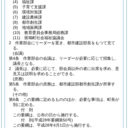
(4)
福祉課
(5)
子育て支援課
(6)
環境対策課
(7)
建設農林課
(8)
都市創生課
(9)
地域振興課
(10)
教育委員会事務局総務課
(11)
斑鳩町社会福祉協議会
2
作業部会にリーダーを置き、都市建設部長をもつて充て
る。
(会議)
第4条
作業部会の会議は、リーダーが必要に応じて招集し、
議長となる。
2
議長は、必要に応じて、部会員以外の者に出席を求め、意
見又は説明を求めることができる。
(庶務)
第5条
作業部会の庶務は、都市建設部都市創生課が所掌す
る。
(その他)
第6条
この要綱に定めるもののほか、必要な事項は、町長が
別に定める。
付
則
この要綱は、公布の日から施行する。
付
則
(平成28年
要綱第50号)
この要綱は、平成28年4月1日から施行する。