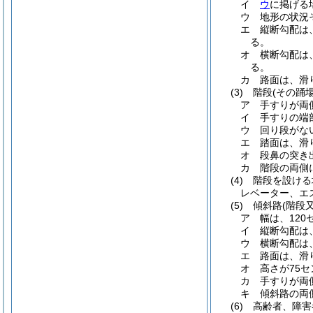
イ
ウ
に掲げる
ウ
地形の状況
エ
縦断勾配は
る。
オ
横断勾配は
る。
カ
路面は、滑
(3)
階段
(その踊
ア
手すりが両
イ
手すりの端
ウ
回り段がな
エ
踏面は、滑
オ
段鼻の突き
カ
階段の両側
(4)
階段を設ける
レベーター、エ
(5)
傾斜路
(階段
ア
幅は、12
イ
縦断勾配は
ウ
横断勾配は
エ
路面は、滑
オ
高さが75
カ
手すりが両
キ
傾斜路の両
(6)
高齢者、障害