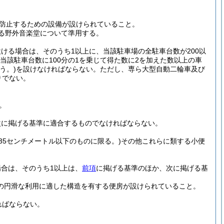
防止するための設備が設けられていること。
る野外音楽堂について準用する。
ける場合は、そのうち1以上に、当該駐車場の全駐車台数が200以
当該駐車台数に100分の1を乗じて得た数に2を加えた数以上の車
う。)
を設けなければならない。
ただし、専ら大型自動二輪車及び
りでない。
。
次に掲げる基準に適合するものでなければならない。
35センチメートル以下のものに限る。)
その他これらに類する小便
合は、そのうち1以上は、
前項
に掲げる基準のほか、次に掲げる基
の円滑な利用に適した構造を有する便房が設けられていること。
ればならない。