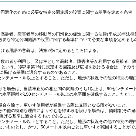
等円滑化のために必要な特定公園施設の設置に関する基準を定める条例
、高齢者、障害者等の移動等の円滑化の促進に関する法律
(平成18年法
必要な特定公園施設の設置に関する基準について必要な事項を定めるも
おける用語の意義は、法第2条に定めるところによる。
多数の者が利用し、又は主として高齢者、障害者等が利用する高齢者、
」という。)
第3条第1号に規定する園路及び広場を設ける場合は、その
に掲げる基準に適合するものであること。
0センチメートル以上とすること。
ただし、地形の状況その他の特別の理由
ける場合は、当該車止めの相互間の間隔のうち1以上は、90センチメー
の水平距離が150センチメートル以上の水平面を確保すること。
ただし
場合を除き、車いす使用者が通過する際に支障となる段がないこと。
その他の特別な理由によりやむを得ず段を設ける場合は、傾斜路
(その
掲げる基準に適合するものであること。
0センチメートル以上とすること。
ただし、地形の状況その他の特別の理
ないものとし、かつ、50メートル以内ごとに車いすが転回することがで
。