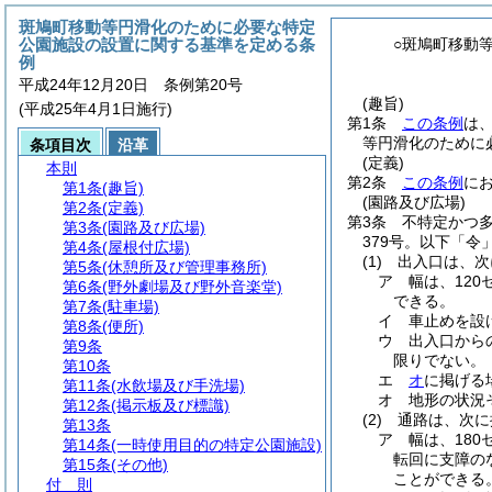
斑鳩町移動等円滑化のために必要な特定
公園施設の設置に関する基準を定める条
○斑鳩町移動
例
平成24年12月20日 条例第20号
(趣旨)
(平成25年4月1日施行)
第1条
この条例
は
等円滑化のために
条項目次
沿革
(定義)
本則
第2条
この条例
に
第1条
(趣旨)
(園路及び広場)
第2条
(定義)
第3条
不特定かつ
第3条
(園路及び広場)
379号。以下「令
第4条
(屋根付広場)
(1)
出入口は、次
第5条
(休憩所及び管理事務所)
ア
幅は、12
第6条
(野外劇場及び野外音楽堂)
できる。
第7条
(駐車場)
イ
車止めを設
第8条
(便所)
ウ
出入口から
第9条
限りでない。
第10条
エ
オ
に掲げる
第11条
(水飲場及び手洗場)
オ
地形の状況
第12条
(掲示板及び標識)
(2)
通路は、次に
第13条
ア
幅は、18
第14条
(一時使用目的の特定公園施設)
転回に支障の
第15条
(その他)
ことができる
付 則