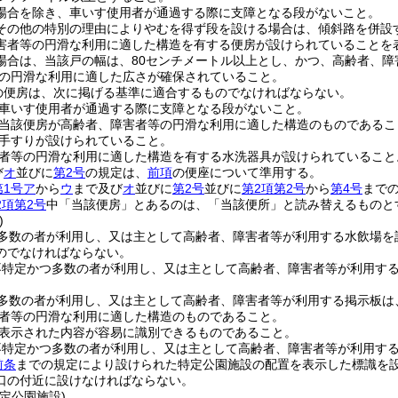
場合を除き、車いす使用者が通過する際に支障となる段がないこと。
その他の特別の理由によりやむを得ず段を設ける場合は、傾斜路を併設
害者等の円滑な利用に適した構造を有する便房が設けられていることを
場合は、当該戸の幅は、80センチメートル以上とし、かつ、高齢者、
の円滑な利用に適した広さが確保されていること。
の便房は、次に掲げる基準に適合するものでなければならない。
車いす使用者が通過する際に支障となる段がないこと。
当該便房が高齢者、障害者等の円滑な利用に適した構造のものであるこ
手すりが設けられていること。
者等の円滑な利用に適した構造を有する水洗器具が設けられていること
び
オ
並びに
第2号
の規定は、
前項
の便座について準用する。
第1号ア
から
ウ
まで及び
オ
並びに
第2号
並びに
第2項第2号
から
第4号
まで
2項第2号
中「当該便房」とあるのは、「当該便所」と読み替えるものと
)
多数の者が利用し、又は主として高齢者、障害者等が利用する水飲場を
のでなければならない。
不特定かつ多数の者が利用し、又は主として高齢者、障害者等が利用す
多数の者が利用し、又は主として高齢者、障害者等が利用する掲示板は
者等の円滑な利用に適した構造のものであること。
表示された内容が容易に識別できるものであること。
不特定かつ多数の者が利用し、又は主として高齢者、障害者等が利用す
前条
までの規定により設けられた特定公園施設の配置を表示した標識を設
口の付近に設けなければならない。
定公園施設)