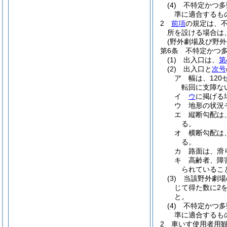
(4)
不特定かつ多
準に適合するも
2
前項
の規定は、
所を設ける場合は
(野外劇場及び野外
第6条
不特定かつ
(1)
出入口は、
第
(2)
出入口と
次号
ア
幅は、12
転回に支障な
イ
ウ
に掲げる
ウ
地形の状況
エ
縦断勾配は
る。
オ
横断勾配は
る。
カ
路面は、滑
キ
高齢者、障
られているこ
(3)
当該野外劇場
じて得た数に2
と。
(4)
不特定かつ多
準に適合するも
2
車いす使用者用