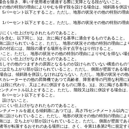
場合を除き、車いす使用者が通過する際に支障となる段がないこと。
その他の特別の理由によりやむを得ず段を設ける場合は、傾斜路を併設
、5パーセント以下とすること。
ただし、地形の状況その他の特別の理由
、1パーセント以下とすること。
ただし、地形の状況その他の特別の理由
りにくい仕上げがなされたものであること。
場を含む。以下同じ。)
は、次に掲げる基準に適合するものであること。
側に設けられていること。
ただし、地形の状況その他の特別の理由によ
部の付近には、階段の通ずる場所を示す点字をはり付けること。
いこと。
ただし、地形の状況その他の特別の理由によりやむを得ない場
りにくい仕上げがなされたものであること。
出しその他のつまずきの原因となるものが設けられていない構造のもの
には立ち上がり部が設けられていること。
ただし、側面が壁面である場
場合は、傾斜路を併設しなければならない。
ただし、地形の状況その他
スカレーターその他の昇降機であつて高齢者、障害者等の円滑な利用に
又は段に代わり、又はこれに併設するものに限る。)
は、次に掲げる基準
0センチメートル以上とすること。
ただし、階段又は段に併設する場合は、
、8パーセント以下とすること。
、設けないこと。
りにくい仕上げがなされたものであること。
センチメートルを超える傾斜路にあつては、高さ75センチメートル以内ご
側に設けられていること。
ただし、地形の状況その他の特別の理由によ
側には、立ち上がり部が設けられていること。
ただし、側面が壁面であ
者等が転落するおそれのある場所には、さく、令第11条第2号に規定す