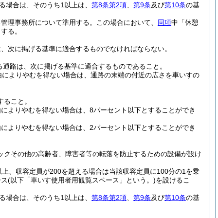
る場合は、そのうち1以上は、
第8条第2項
、
第9条
及び
第10条
の基
る管理事務所について準用する。
この場合において、
同項
中「休憩
とする。
は、次に掲げる基準に適合するものでなければならない。
る通路は、次に掲げる基準に適合するものであること。
由によりやむを得ない場合は、通路の末端の付近の広さを車いすの
すること。
によりやむを得ない場合は、8パーセント以下とすることができ
によりやむを得ない場合は、2パーセント以下とすることができ
ックその他の高齢者、障害者等の転落を防止するための設備が設け
上、収容定員が200を超える場合は当該収容定員に100分の1を乗
ース
(以下「車いす使用者用観覧スペース」という。)
を設けるこ
る場合は、そのうち1以上は、
第8条第2項
、
第9条
及び
第10条
の基