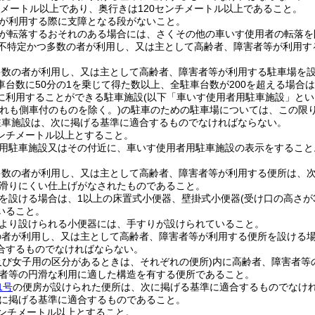
チメートル以上であり、奥行きは120センチメートル以上であること。
が利用する際に支障となる段がないこと。
が転落するおそれのある場合には、さくその他の車いす使用者の転落を
不特定かつ多数の者が利用し、又は主として高齢者、障害者等が利用す
数の者が利用し、又は主として高齢者、障害者等が利用する駐車場を設
台数に50分の1を乗じて得た数以上、全駐車台数が200を超える場合は
に利用することができる駐車施設
(以下「車いす使用者用駐車施設」とい
ずれも側車付のものを除く。)
の駐車のための駐車場については、この限
駐車施設は、次に掲げる基準に適合するものでなければならない。
センチメートル以上とすること。
用駐車施設又はその付近に、車いす使用者用駐車施設の表示をすること
多数の者が利用し、又は主として高齢者、障害者等が利用する便所は、
滑りにくい仕上げがなされたものであること。
を設ける場合は、1以上の床置式小便器、壁掛式小便器
(受け口の高さが
いること。
より設けられる小便器には、手すりが設けられていること。
の者が利用し、又は主として高齢者、障害者等が利用する便所を設ける場
合するものでなければならない。
及び女子用の区分があるときは、それぞれの便所)
内に高齢者、障害者等
者等の円滑な利用に適した構造を有する便所であること。
1号
の便房が設けられた便所は、次に掲げる基準に適合するものでなけ
に掲げる基準に適合するものであること。
センチメートル以上とすること。