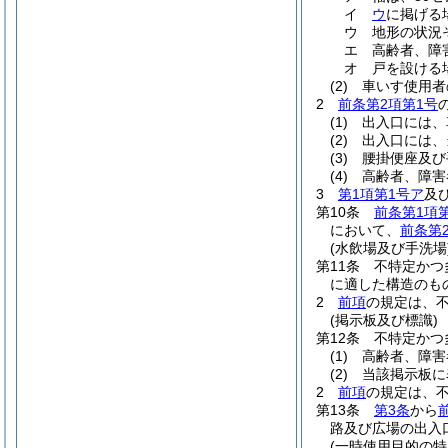
イ
ウ
に掲げる
ウ
地形の状況
エ
高齢者、障
オ
戸を設ける
(2)
車いす使用者
2
前条第2項第1号
(1)
出入口には、
(2)
出入口には、
(3)
腰掛便座及び
(4)
高齢者、障害
3
第1項第1号ア
及
第10条
前条第1項
において、
前条第
(水飲場及び手洗場
第11条
不特定かつ
に適した構造のも
2
前項
の規定は、
(掲示板及び標識)
第12条
不特定かつ
(1)
高齢者、障害
(2)
当該掲示板に
2
前項
の規定は、
第13条
第3条
から
路及び広場の出入
(一時使用目的の特