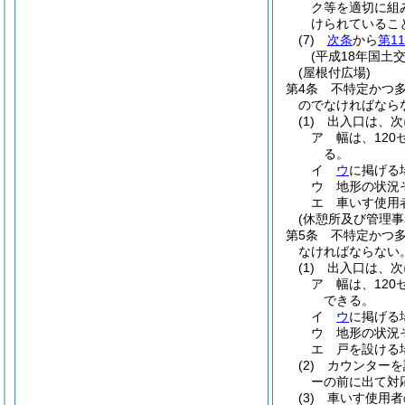
ク等を適切に組
けられているこ
(7)
次条
から
第1
(平成18年国土交
(屋根付広場)
第4条
不特定かつ
のでなければなら
(1)
出入口は、次
ア
幅は、12
る。
イ
ウ
に掲げる
ウ
地形の状況
エ
車いす使用
(休憩所及び管理事
第5条
不特定かつ
なければならない
(1)
出入口は、次
ア
幅は、12
できる。
イ
ウ
に掲げる
ウ
地形の状況
エ
戸を設ける
(2)
カウンターを
ーの前に出て対
(3)
車いす使用者