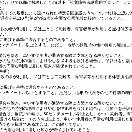
み合わせて床面に敷設したもの
(以下「視覚障害者誘導用ブロック」とい
と。
1条
までの規定により設けられた特定公園施設のうちそれぞれ1以上及び
通省令第110号)
第2条第2項の主要な公園施設に接続していること。
多数の者が利用し、又は主として高齢者、障害者等が利用する屋根付広場
ない。
に掲げる基準に適合するものであること。
0センチメートル以上とする。
ただし、地形の状況その他の特別の理由によ
場合を除き、車いす使用者が通過する際に支障となる段がないこと。
その他の特別の理由によりやむを得ず段を設ける場合は、傾斜路を併設
者の円滑な利用に適した広さが確保されていること。
務所)
多数の者が利用し、又は主として高齢者、障害者等が利用する休憩所を設
。
に掲げる基準に適合するものであること。
0センチメートル以上とすること。
ただし、地形の状況その他の特別の理由
場合を除き、車いす使用者が通過する際に支障となる段がないこと。
その他の特別の理由によりやむを得ず段を設ける場合は、傾斜路を併設
場合は、当該戸の幅は、80センチメートル以上とし、かつ、高齢者、
設ける場合は、そのうち1以上は、車いす使用者の円滑な利用に適した
応できる構造である場合は、この限りでない。
の円滑な利用に適した広さが確保されていること。