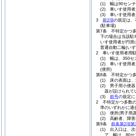
(1)
幅は90セン
(2)
車いす使用者
(3)
車いす使用者
3
前2項
の規定は、
(駐車場)
第7条
不特定かつ多
下の場合は当該駐車
いす使用者が円滑
普通自動二輪
(い
2
車いす使用者用
(1)
幅は、350
(2)
車いす使用者
(便所)
第8条
不特定かつ
(1)
床の表面は、
(2)
男子用小便器
器が設けられて
(3)
前号
の規定に
2
不特定かつ多数
準のいずれかに適
(1)
便所
(男子用
(2)
高齢者、障害
第9条
前条第2項第
(1)
出入口は、次
ア
幅は、80