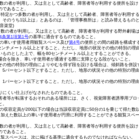
数の者が利用し、又は主として高齢者、障害者等が利用する便所を設け
のであること。
不特定かつ多数の者が利用し、又は主として高齢者、障害者等が利用す
、そのうち1以上は」とあるのは、「管理事務所は」と読み替えるもの
音楽堂)
多数の者が利用し、又は主として高齢者、障害者等が利用する野外劇場
4条第1項第1号
の基準に適合するものであること。
の車いす使用者用観覧スペース及び
第4号
の便所との間の経路を構成す
0センチメートル以上とすること。
ただし、地形の状況その他の特別の理
いものとした上で、幅を80センチメートル以上とすることができる。
場合を除き、車いす使用者が通過する際に支障となる段がないこと。
その他の特別の理由によりやむを得ず段を設ける場合は、傾斜路を併設
、5パーセント以下とすること。
ただし、地形の状況その他の特別の理由
、1パーセント以下とすること。
ただし、地形の状況その他の特別の理由
りにくい仕上げがなされたものであること。
害者等が転落するおそれのある場所には、さく、視覚障害者誘導用ブロ
と。
の収容定員が200以下の場合は当該収容定員に50分の1を乗じて得た数以
を加えた数以上の車いす使用者が円滑に利用することができる観覧スペ
数の者が利用し、又は主として高齢者、障害者等が利用する便所を設け
のであること。
観覧スペースは、次に掲げる基準に適合するものでなければならない。