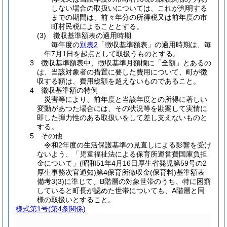
しない場合の取扱いについては、これが判明する
までの期間は、前々年分の所得税又は前年度の市
町村民税によることとする。
(3) 徴収基準額表の適用時期
毎年度の
別表2
「徴収基準額表」の適用時期は、毎
年7月1日を起点として取扱うものとする。
3 徴収基準額表中、徴収基準月額欄に「全額」とあるの
は、当該対象者の措置に要した費用について、町が徴
収する額は、費用総額を超えないものであること。
4 徴収基準額の特例
災害等により、前年度と当該年度との所得に著しい
変動があつた場合には、その状況等を勘案して実情に
即した弾力性のある取扱いをして差し支えないものと
する。
5 その他
令和2年度の生活保護基準の見直しによる影響を受け
ないよう、「児童福祉法による保育所運営費国庫負担
金について」(昭和51年4月16日厚生省発児第59号の2
厚生事務次官通知)第4保育所徴収金(保育料)基準額表
備考3(3)に準じて、B階層の対象世帯のうち、特に困窮
していると町長が認めた世帯についても、A階層と同
様の取扱いとすること。
様式第1号
(第4条関係)