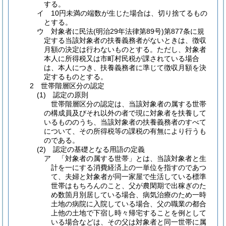
する。
イ 10円未満の端数が生じた場合は、切り捨てるもの
とする。
ウ 対象者に民法(明治29年法律第89号)第877条に規
定する当該対象者の扶養義務者がないときは、徴収
月額の決定は行わないものとする。ただし、対象者
本人に所得税又は市町村民税が課されている場合
は、本人につき、扶養義務者に準じて徴収月額を決
定するものとする。
2 世帯階層区分の認定
(1) 認定の原則
世帯階層区分の認定は、当該対象者の属する世帯
の構成員及びそれ以外の者で現に対象者を扶養して
いるもののうち、当該対象者の扶養義務者のすべて
について、その所得税等の課税の有無により行うも
のである。
(2) 認定の基礎となる用語の定義
ア 「対象者の属する世帯」とは、当該対象者と生
計を一にする消費経済上の一単位を指すのであつ
て、夫婦と対象者が同一家屋で生活している標準
世帯はもちろんのこと、父が農閑期で出稼ぎのた
め数箇月別居している場合、病気治療のため一時
土地の病院に入院している場合、父の職業の都合
上他の土地で下宿し時々帰宅することを例として
いる場合などは、その父は対象者と同一世帯に属