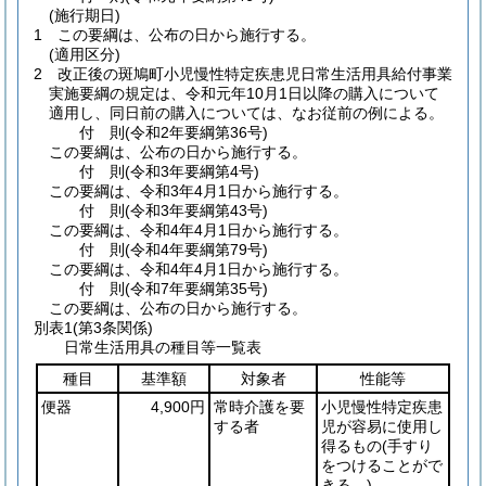
(施行期日)
1
この要綱は、公布の日から施行する。
(適用区分)
2
改正後の斑鳩町小児慢性特定疾患児日常生活用具給付事業
実施要綱の規定は、令和元年10月1日以降の購入について
適用し、同日前の購入については、なお従前の例による。
付
則
(令和2年
要綱第36号)
この要綱は、公布の日から施行する。
付
則
(令和3年
要綱第4号)
この要綱は、令和3年4月1日から施行する。
付
則
(令和3年
要綱第43号)
この要綱は、令和4年4月1日から施行する。
付
則
(令和4年
要綱第79号)
この要綱は、令和4年4月1日から施行する。
付
則
(令和7年
要綱第35号)
この要綱は、公布の日から施行する。
別表1
(第3条関係)
日常生活用具の種目等一覧表
種目
基準額
対象者
性能等
便器
4,900円
常時介護を要
小児慢性特定疾患
する者
児が容易に使用し
得るもの
(手すり
をつけることがで
きる。)