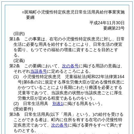
○斑鳩町小児慢性特定疾患児日常生活用具給付事業実施
要綱
平成24年11月30日
要綱第23号
(目的)
第1条
この事業は、在宅の小児慢性特定疾患児に対し、日常
生活に必要な用具を給付することにより、日常生活の便宜
を図り、もつてその福祉の増進に資することを目的とす
る。
(定義)
第2条
この要綱において、
次の各号
に掲げる用語の意義は、
それぞれ
当該各号
に定めるところによる。
(1)
小児慢性特定疾患児 児童福祉法
(昭和22年法律第164
号)
第6条の2に規定する厚生労働大臣が定める慢性疾患に
かかつていることにより長期にわたり療護を必要とする
児童等であつて、当該疾患の状態が当該疾患ごとに厚生
労働大臣が定める程度であるものをいう。
(2)
日常生活用具
別表1
に掲げる用具をいう。
(受給要件)
第3条
日常生活用具
(以下「用具」という。)
の給付を受ける
ことができる者は、町内に住所を有する在宅の小児慢性特
定疾患児であつて、
次の各号
に掲げる要件をすべて満たす
ものとする。