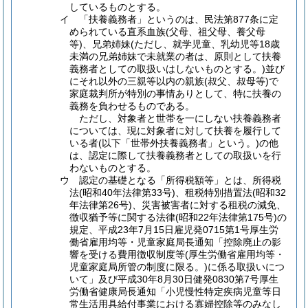
しているものとする。
イ 「扶養義務者」というのは、民法第877条に定
められている直系血族(父母、祖父母、養父母
等)、兄弟姉妹(ただし、就学児童、乳幼児等18歳
未満の兄弟姉妹で未就業の者は、原則として扶養
義務者としての取扱いはしないものとする。)並び
にそれ以外の三親等以内の親族(叔父、叔母等)で
家庭裁判所が特別の事情ありとして、特に扶養の
義務を負わせるものである。
ただし、対象者と世帯を一にしない扶養義務者
については、現に対象者に対して扶養を履行して
いる者(以下「世帯外扶養義務者」という。)の他
は、認定に際して扶養義務者としての取扱いを行
わないものとする。
ウ 認定の基礎となる「所得税額等」とは、所得税
法(昭和40年法律第33号)、租税特別措置法(昭和32
年法律第26号)、災害被害者に対する租税の減免、
徴収猶予等に関する法律(昭和22年法律第175号)の
規定、平成23年7月15日雇児発0715第1号厚生労
働省雇用均等・児童家庭局長通知「控除廃止の影
響を受ける費用徴収制度等(厚生労働省雇用均等・
児童家庭局所管の制度に限る。)に係る取扱いにつ
いて」及び平成30年8月30日健発0830第7号厚生
労働省健康局長通知「小児慢性特定疾病児童等日
常生活用具給付事業における寡婦控除等のみなし