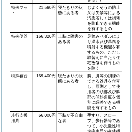
特殊マッ
21,560円
寝たきりの状
じよくそうの防止
ト
態にある者
又は失禁等による
汚染若しくは損耗
を防止できる機能
を有するもの
特殊便器
166,320円
上肢に障害の
足踏みペダルによ
ある者
り温水及び温風を
噴射する機能を有
するもの。ただし
取替えに当たり住
宅改修を伴うもの
を除く
特殊寝台
169,400円
寝たきりの状
腕、脚等の訓練の
態にある者
できる器具を付帯
し、原則として使
用者の頭部及び脚
部の傾斜角度を個
別に調整できる機
能を有するもの
歩行支援
66,000円
下肢が不自由
手すり、スロー
用具
な者
プ、歩行器等であ
つて、小児慢性特
定疾患児の身体機