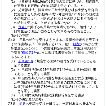
(1)
児童福祉法第19条の3第3項の規定に基づき、都道府県
が実施する医療の給付の認定を受けていること。
(2)
児童福祉法、障害者の日常生活及び社会生活を総合的
に支援するための法律
(平成17年法律第123号)
その他の法
令の規定により、用具の給付又はその購入に要する費用
の給付を受けることができる者でないこと。
(3)
別表1
に掲げる各用具の対象者であつて、給付により
日常生活に便宜が図ることができるものであること。
(給付の申請)
第4条
用具の給付を受けようとする小児慢性特定疾患児又は
その保護者
(以下「申請者」という。)
は、
別表2
に掲げる世
帯階層区分に応じ、小児慢性特定疾患児日常生活用具給付
申請書
(
様式第1号
)
に次に掲げる書類を添えて町長に申請す
るものとする。
(1)
前条第1号
に規定する医療の給付を受けていることを
証する書類
(2)
生活保護法
(昭和25年法律第144号)
による被保護世帯
であることを証する書類
(3)
中国残留邦人等の円滑な帰国の促進並びに永住帰国し
た中国残留邦人等及び特定配偶者の自立の支援に関する
法律
(平成6年法律第30号)
による支援給付を受給している
ことを証する書類
(4)
市町村民税所得割額の課税額等を証する書類
(給付の決定及び通知)
第5条
前条
の申請を受けた町長は、当該対象児の身体的状