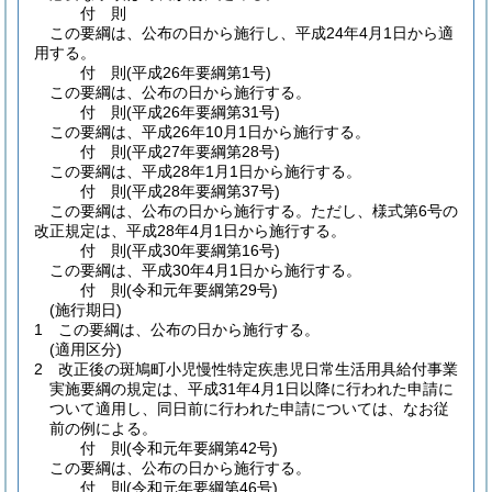
付
則
この要綱は、公布の日から施行し、平成24年4月1日から適
用する。
付
則
(平成26年
要綱第1号)
この要綱は、公布の日から施行する。
付
則
(平成26年
要綱第31号)
この要綱は、平成26年10月1日から施行する。
付
則
(平成27年
要綱第28号)
この要綱は、平成28年1月1日から施行する。
付
則
(平成28年
要綱第37号)
この要綱は、公布の日から施行する。
ただし、様式第6号の
改正規定は、平成28年4月1日から施行する。
付
則
(平成30年
要綱第16号)
この要綱は、平成30年4月1日から施行する。
付
則
(令和元年
要綱第29号)
(施行期日)
1
この要綱は、公布の日から施行する。
(適用区分)
2
改正後の斑鳩町小児慢性特定疾患児日常生活用具給付事業
実施要綱の規定は、平成31年4月1日以降に行われた申請に
ついて適用し、同日前に行われた申請については、なお従
前の例による。
付
則
(令和元年
要綱第42号)
この要綱は、公布の日から施行する。
付
則
(令和元年
要綱第46号)