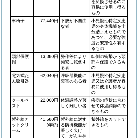
を変換させるのに
容易に使用し得る
もの
車椅子
77,440円
下肢が不自由
小児慢性特定疾患
な者
児の身体機能を十
分踏まえたもので
あつて、必要な強
度と安定性を有す
るもの
頭部保護
13,380円
発作等により
転倒の衝撃から頭
帽
頻繁に転倒す
部を保護できるも
る者
の
電気式た
62,040円
呼吸器機能に
小児慢性特定疾患
ん吸引器
障害のある者
児又は介護者が容
易に使用し得るも
の
クールベ
22,000円
体温調整が著
疾病の症状に合わ
スト
しく難しい者
せて体温調節ので
きるもの
紫外線カ
41,580円
紫外線に対す
紫外線をカットで
ットクリ
(年額)
る防御機能が
きるもの
ーム
著しく欠け
て、がんや神