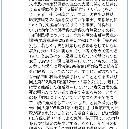
人等及び特定配偶者の自立の支援に関する法律に
よる支援給付(以下「支援給付」という。)をい
う。まず、生活保護については、現在生活扶助、
医療扶助等の保護を受けている事実、支援給付に
ついては支援給付を受けている事実、所得税につ
いては前年分の所得税の課税の有無及びその額、
市町村民税については、当該年度の市町村民税の
課税(地方税法第292条第1項第11号イ中「夫と死
別し、若しくは夫と離婚した後婚姻をしていない
者又は夫の生死の明らかでない者で政令で定める
もの」とあるのを「婚姻によらないで母となつた
女子であつて、現に婚姻をしていないもの」と読
み替えた場合に同法第295条第1項(第2号に係る部
分に限る。以下この号において同じ。)の規定によ
り当該市町村民税が課されないこととなる者及び
同法第292条第1項第12号中「妻と死別し、若しく
は妻と離婚した後婚姻をしていない者又は妻の生
死の明らかでない者で政令で定めるもの」とある
のを「婚姻によらないで父となつた男子であつ
て、現に婚姻をしていないもの」と読み替えた場
合に同法第295条第1項の規定により当該市町村民
税が課されないこととなる場合を含む。)又は免除
(地方税法第323条による免除。以下同じ。)の有無
をもつて認定の基準とする。ただし、前年分の所
得税又は当該年度の市町村民税の課税関係が判明