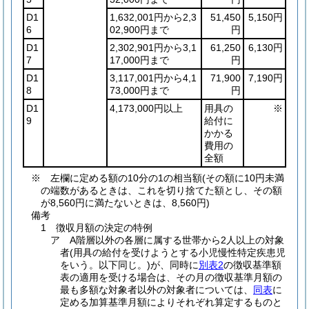
D1
1,632,001円から2,3
51,450
5,150円
6
02,900円まで
円
D1
2,302,901円から3,1
61,250
6,130円
7
17,000円まで
円
D1
3,117,001円から4,1
71,900
7,190円
8
73,000円まで
円
D1
4,173,000円以上
用具の
※
9
給付に
かかる
費用の
全額
※ 左欄に定める額の10分の1の相当額(その額に10円未満
の端数があるときは、これを切り捨てた額とし、その額
が8,560円に満たないときは、8,560円)
備考
1 徴収月額の決定の特例
ア A階層以外の各層に属する世帯から2人以上の対象
者(用具の給付を受けようとする小児慢性特定疾患児
をいう。以下同じ。)が、同時に
別表2
の徴収基準額
表の適用を受ける場合は、その月の徴収基準月額の
最も多額な対象者以外の対象者については、
同表
に
定める加算基準月額によりそれぞれ算定するものと