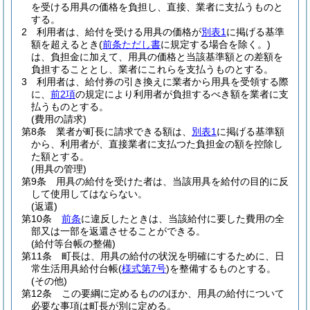
を受ける用具の価格を負担し、直接、業者に支払うものと
する。
2
利用者は、給付を受ける用具の価格が
別表1
に掲げる基準
額を超えるとき
(
前条ただし書
に規定する場合を除く。)
は、負担金に加えて、用具の価格と当該基準額との差額を
負担することとし、業者にこれらを支払うものとする。
3
利用者は、給付券の引き換えに業者から用具を受領する際
に、
前2項
の規定により利用者が負担するべき額を業者に支
払うものとする。
(費用の請求)
第8条
業者が町長に請求できる額は、
別表1
に掲げる基準額
から、利用者が、直接業者に支払つた負担金の額を控除し
た額とする。
(用具の管理)
第9条
用具の給付を受けた者は、当該用具を給付の目的に反
して使用してはならない。
(返還)
第10条
前条
に違反したときは、当該給付に要した費用の全
部又は一部を返還させることができる。
(給付等台帳の整備)
第11条
町長は、用具の給付の状況を明確にするために、日
常生活用具給付台帳
(
様式第7号
)
を整備するものとする。
(その他)
第12条
この要綱に定めるもののほか、用具の給付について
必要な事項は町長が別に定める。