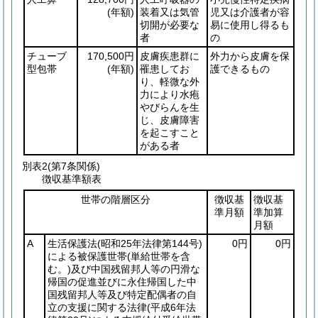
(年額)
装着又は気管
児又は介護者が容
切開が必要な
易に使用し得るも
者
の
チューブ
170,500円
皮膚疾患群に
外力から皮膚を保
型包帯
(年額)
罹患してお
護できるもの
り、軽微な外
力により水疱
やびらんを生
じ、皮膚障害
を起こすこと
がある者
別表2
(第7条関係)
徴収基準額表
世帯の階層区分
徴収基
徴収基
準月額
準加算
月額
A
生活保護法
(昭和25年法律第144号)
0円
0円
による被保護世帯
(単給世帯を含
む。)
及び中国残留邦人等の円滑な
帰国の促進並びに永住帰国した中
国残留邦人等及び特定配偶者の自
立の支援に関する法律
(平成6年法