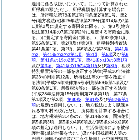
適用に係る取扱いについて」によつて計算された
所得税の額(ただし、所得税額を計算する場合に
は、所得税法第78条第1項(同条第2項第1号、第2
号(地方税法(昭和25年法律第226号)第314条の7第
1項第2号に規定する寄附金に限る。)、第3号(地方
税法第314条の7第1項第2号に規定する寄附金に限
る。)に規定する寄附金に限る。)、第92条第1項、
第95条第1項、第2項及び第3項、租税特別措置法
第41条第1項、第2項、第6項及び第25項、
第41条
の2
、
第41条の3の2第1項
、
第2項
、
第5項
及び
第6
項
、
第41条の19の2第1項
、
第41条の19の3第1項
及び
第3項
、
第41条の19の4第1項
及び
第3項
、租税
特別措置法等の一部を改正する法律(平成10年法律
第23号)附則第12条、所得税法等の一部を改正す
る法律(平成25年法律第5号)附則第59条第1項及び
第60条第1項、所得税法等の一部を改正する法律
(平成28年法律第15号)附則第76条第1項、第77条
第1項及び第2項、
第80条
、
第81条
及び
第82条第1
項
の規定は適用しない。)、地方税法により賦課さ
れる市町村民税(ただし、所得割を計算する場合に
は、地方税法第314条の7、第314条の8、同法附則
第5条第3項、第5条の4第6項及び第5条の4の2第6
項の規定は適用しない。)、生活保護法による被保
護世帯(単給世帯を含む。)及び中国残留邦人等の
円滑な帰国の促進並びに永住帰国した中国残留邦