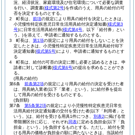
況、経済状況、家庭環境及び住宅環境について必要な調査
を行い、調査書
(
様式第2号
)
を作成のうえ、用具の給付の可
否を決定するものとする。
2
町長は、
前項
の規定により用具の給付を決定したときは、
小児慢性特定疾患児日常生活用具給付決定通知書
(
様式第3
号
)
に日常生活用具給付券
(
様式第4号
。以下「給付券」とい
う。)
を添えて、申請者に通知するものとする。
3
町長は、
第1項
の規定により用具の給付をしないことを決
定したときは、小児慢性特定疾患児日常生活用具給付却下
決定通知書
(
様式第5号
)
により、申請者に通知するものとす
る
4
町長は、給付の可否の決定に際し必要と認めるときは、申
請者に対して診断書
(
様式第6号
)
の提出を求めることができ
る。
(用具の給付)
第6条
前条第2項
の規定により用具の給付の決定を受けた者
は、用具納入業者
(以下「業者」という。)
に給付券を提出
して用具の給付を受けるものとする。
(負担額)
第7条
第5条第2項
の規定により小児慢性特定疾患児日常生
活用具給付決定通知書の交付を受けた者
(以下「利用者」と
いう。)
は、給付を受ける用具1件につき、
別表2
に掲げる世
帯階層区分に応じ、それぞれ
同表
に定める負担金
(以下「負
担金」という。)
を負担するものとする。
ただし、給付を受
ける用具の価格が負担金の額に満たないときは、当該給付