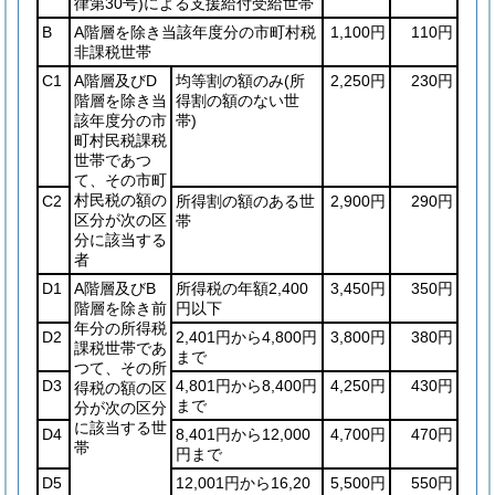
律第30号)
による支援給付受給世帯
B
A階層を除き当該年度分の市町村税
1,100円
110円
非課税世帯
C1
A階層及びD
均等割の額のみ
(所
2,250円
230円
階層を除き当
得割の額のない世
該年度分の市
帯)
町村民税課税
世帯であつ
て、その市町
村民税の額の
C2
所得割の額のある世
2,900円
290円
区分が次の区
帯
分に該当する
者
D1
A階層及びB
所得税の年額2,400
3,450円
350円
階層を除き前
円以下
年分の所得税
D2
2,401円から4,800円
3,800円
380円
課税世帯であ
まで
つて、その所
D3
4,801円から8,400円
4,250円
430円
得税の額の区
まで
分が次の区分
に該当する世
D4
8,401円から12,000
4,700円
470円
帯
円まで
D5
12,001円から16,20
5,500円
550円