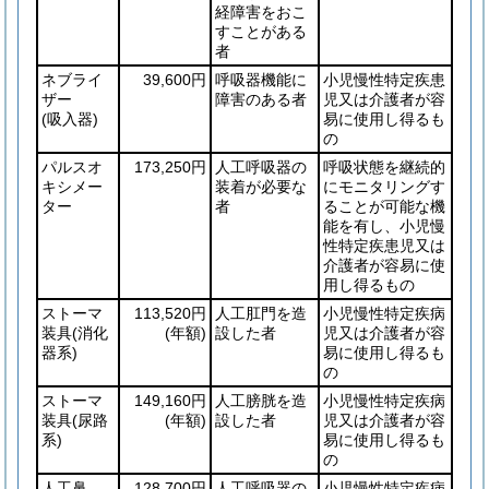
経障害をおこ
すことがある
者
ネブライ
39,600円
呼吸器機能に
小児慢性特定疾患
ザー
障害のある者
児又は介護者が容
(吸入器)
易に使用し得るも
の
パルスオ
173,250円
人工呼吸器の
呼吸状態を継続的
キシメー
装着が必要な
にモニタリングす
ター
者
ることが可能な機
能を有し、小児慢
性特定疾患児又は
介護者が容易に使
用し得るもの
ストーマ
113,520円
人工肛門を造
小児慢性特定疾病
装具
(消化
(年額)
設した者
児又は介護者が容
器系)
易に使用し得るも
の
ストーマ
149,160円
人工膀胱を造
小児慢性特定疾病
装具
(尿路
(年額)
設した者
児又は介護者が容
系)
易に使用し得るも
の
人工鼻
128,700円
人工呼吸器の
小児慢性特定疾病