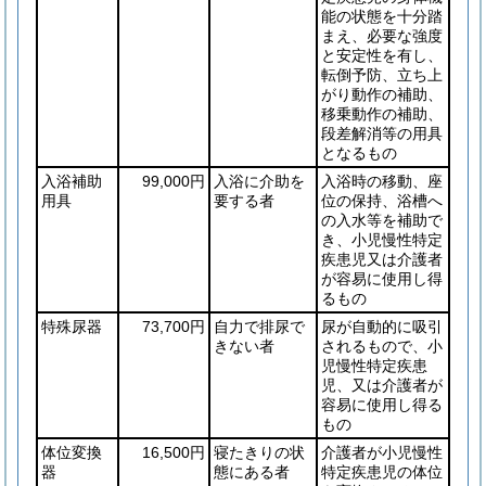
能の状態を十分踏
まえ、必要な強度
と安定性を有し、
転倒予防、立ち上
がり動作の補助、
移乗動作の補助、
段差解消等の用具
となるもの
入浴補助
99,000円
入浴に介助を
入浴時の移動、座
用具
要する者
位の保持、浴槽へ
の入水等を補助で
き、小児慢性特定
疾患児又は介護者
が容易に使用し得
るもの
特殊尿器
73,700円
自力で排尿で
尿が自動的に吸引
きない者
されるもので、小
児慢性特定疾患
児、又は介護者が
容易に使用し得る
もの
体位変換
16,500円
寝たきりの状
介護者が小児慢性
器
態にある者
特定疾患児の体位