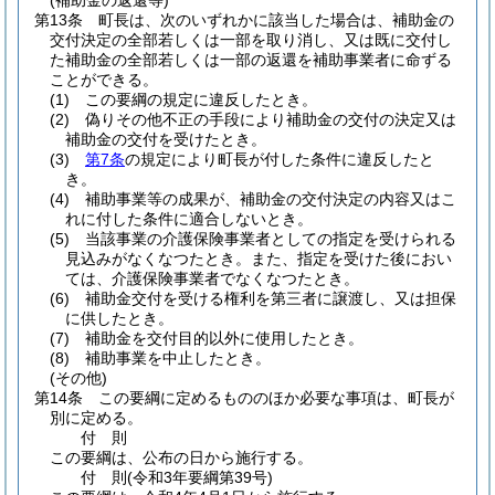
(補助金の返還等)
第13条
町長は、次のいずれかに該当した場合は、補助金の
交付決定の全部若しくは一部を取り消し、又は既に交付し
た補助金の全部若しくは一部の返還を補助事業者に命ずる
ことができる。
(1)
この要綱の規定に違反したとき。
(2)
偽りその他不正の手段により補助金の交付の決定又は
補助金の交付を受けたとき。
(3)
第7条
の規定により町長が付した条件に違反したと
き。
(4)
補助事業等の成果が、補助金の交付決定の内容又はこ
れに付した条件に適合しないとき。
(5)
当該事業の介護保険事業者としての指定を受けられる
見込みがなくなつたとき。
また、指定を受けた後におい
ては、介護保険事業者でなくなつたとき。
(6)
補助金交付を受ける権利を第三者に譲渡し、又は担保
に供したとき。
(7)
補助金を交付目的以外に使用したとき。
(8)
補助事業を中止したとき。
(その他)
第14条
この要綱に定めるもののほか必要な事項は、町長が
別に定める。
付
則
この要綱は、公布の日から施行する。
付
則
(令和3年
要綱第39号)