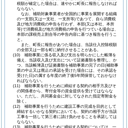
税額が確定した場合は、速やかに町長に報告しなければ
ならない。
なお、補助対象事業者が全国的に事業を展開する組織
の一支部
(又は一支社、一支所等)
であつて、自ら消費税
及び地方消費税の申告を行わず、本部
(又は本社、本所
等)
で消費税及び地方消費税の申告を行つている場合は、
本部の課税売上割合等の申告内容に基づき報告を行うこ
と。
また、町長に報告があつた場合は、当該仕入控除税額
の全部又は一部を町に納付させることがある。
(10)
補助事業に係る収入及び支出を明らかにした帳簿を
備え、当該収入及び支出について証拠書類を整理し、か
つ、当該帳簿及び証拠書類を補助事業の完了の日
(補助事
業の中止又は廃止の承認を受けた場合には、その承認を
受けた日)
の属する年度の終了後5年間保管しておかなけ
ればならない。
(11)
補助事業を行うために締結する契約の相手方及びそ
の関係者から、寄付金等の資金提供を受けてはならな
い。
ただし、共同募金会に対してなされた指定寄附金を
除く。
(12)
補助事業を行うために建設工事の完成を目的として
締結するいかなる契約においても、契約の相手方が当該
工事を一括して第三者に請け負わせることを承諾しては
ならない。
(13)
補助事業を行うために締結する契約については、一