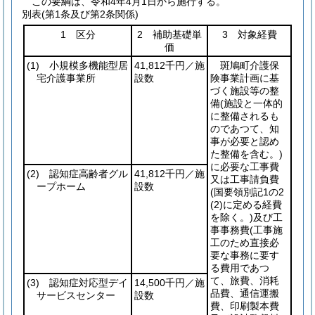
この要綱は、令和4年4月1日から施行する。
別表
(第1条及び第2条関係)
1 区分
2 補助基礎単
3 対象経費
価
(1)
小規模多機能型居
41,812千円／施
斑鳩町介護保
宅介護事業所
設数
険事業計画に基
づく施設等の整
備
(施設と一体的
に整備されるも
のであつて、知
事が必要と認め
た整備を含む。)
に必要な工事費
(2)
認知症高齢者グル
41,812千円／施
又は工事請負費
ープホーム
設数
(国要領別記1の2
(2)
に定める経費
を除く。)
及び工
事事務費
(工事施
工のため直接必
要な事務に要す
る費用であつ
て、旅費、消耗
(3)
認知症対応型デイ
14,500千円／施
品費、通信運搬
サービスセンター
設数
費、印刷製本費