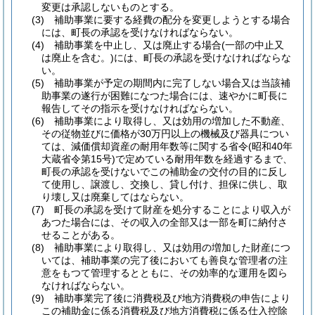
変更は承認しないものとする。
(3)
補助事業に要する経費の配分を変更しようとする場合
には、町長の承認を受けなければならない。
(4)
補助事業を中止し、又は廃止する場合
(一部の中止又
は廃止を含む。)
には、町長の承認を受けなければならな
い。
(5)
補助事業が予定の期間内に完了しない場合又は当該補
助事業の遂行が困難になつた場合には、速やかに町長に
報告してその指示を受けなければならない。
(6)
補助事業により取得し、又は効用の増加した不動産、
その従物並びに価格が30万円以上の機械及び器具につい
ては、減価償却資産の耐用年数等に関する省令
(昭和40年
大蔵省令第15号)
で定めている耐用年数を経過するまで、
町長の承認を受けないでこの補助金の交付の目的に反し
て使用し、譲渡し、交換し、貸し付け、担保に供し、取
り壊し又は廃棄してはならない。
(7)
町長の承認を受けて財産を処分することにより収入が
あつた場合には、その収入の全部又は一部を町に納付さ
せることがある。
(8)
補助事業により取得し、又は効用の増加した財産につ
いては、補助事業の完了後においても善良な管理者の注
意をもつて管理するとともに、その効率的な運用を図ら
なければならない。
(9)
補助事業完了後に消費税及び地方消費税の申告により
この補助金に係る消費税及び地方消費税に係る仕入控除