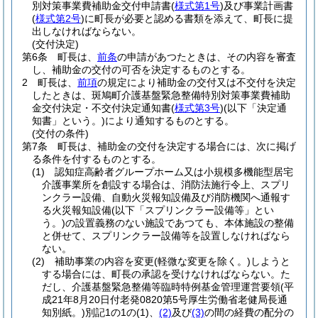
別対策事業費補助金交付申請書
(
様式第1号
)
及び事業計画書
(
様式第2号
)
に町長が必要と認める書類を添えて、町長に提
出しなければならない。
(交付決定)
第6条
町長は、
前条
の申請があつたときは、その内容を審査
し、補助金の交付の可否を決定するものとする。
2
町長は、
前項
の規定により補助金の交付又は不交付を決定
したときは、斑鳩町介護基盤緊急整備特別対策事業費補助
金交付決定・不交付決定通知書
(
様式第3号
)
(以下「決定通
知書」という。)
により通知するものとする。
(交付の条件)
第7条
町長は、補助金の交付を決定する場合には、次に掲げ
る条件を付するものとする。
(1)
認知症高齢者グループホーム又は小規模多機能型居宅
介護事業所を創設する場合は、消防法施行令上、スプリ
ンクラー設備、自動火災報知設備及び消防機関へ通報す
る火災報知設備
(以下「スプリンクラー設備等」とい
う。)
の設置義務のない施設であつても、本体施設の整備
と併せて、スプリンクラー設備等を設置しなければなら
ない。
(2)
補助事業の内容を変更
(軽微な変更を除く。)
しようと
する場合には、町長の承認を受けなければならない。
た
だし、介護基盤緊急整備等臨時特例基金管理運営要領
(平
成21年8月20日付老発0820第5号厚生労働省老健局長通
知別紙。)
別記1の1の
(1)
、
(2)
及び
(3)
の間の経費の配分の