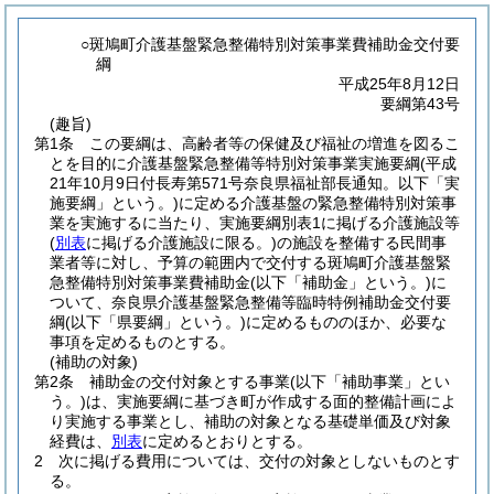
○斑鳩町介護基盤緊急整備特別対策事業費補助金交付要
綱
平成25年8月12日
要綱第43号
(趣旨)
第1条
この要綱は、高齢者等の保健及び福祉の増進を図るこ
とを目的に介護基盤緊急整備等特別対策事業実施要綱
(平成
21年10月9日付長寿第571号奈良県福祉部長通知。以下「実
施要綱」という。)
に定める介護基盤の緊急整備特別対策事
業を実施するに当たり、実施要綱別表1に掲げる介護施設等
(
別表
に掲げる介護施設に限る。)
の施設を整備する民間事
業者等に対し、予算の範囲内で交付する斑鳩町介護基盤緊
急整備特別対策事業費補助金
(以下「補助金」という。)
に
ついて、奈良県介護基盤緊急整備等臨時特例補助金交付要
綱
(以下「県要綱」という。)
に定めるもののほか、必要な
事項を定めるものとする。
(補助の対象)
第2条
補助金の交付対象とする事業
(以下「補助事業」とい
う。)
は、実施要綱に基づき町が作成する面的整備計画によ
り実施する事業とし、補助の対象となる基礎単価及び対象
経費は、
別表
に定めるとおりとする。
2
次に掲げる費用については、交付の対象としないものとす
る。