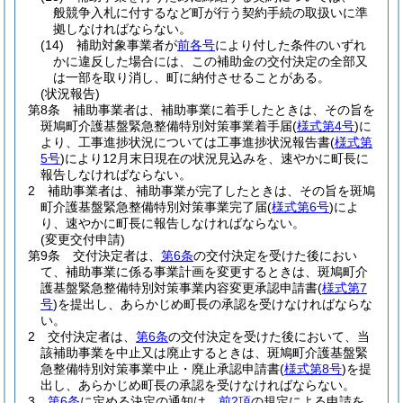
般競争入札に付するなど町が行う契約手続の取扱いに準
拠しなければならない。
(14)
補助対象事業者が
前各号
により付した条件のいずれ
かに違反した場合には、この補助金の交付決定の全部又
は一部を取り消し、町に納付させることがある。
(状況報告)
第8条
補助事業者は、補助事業に着手したときは、その旨を
斑鳩町介護基盤緊急整備特別対策事業着手届
(
様式第4号
)
に
より、工事進捗状況については工事進捗状況報告書
(
様式第
5号
)
により12月末日現在の状況見込みを、速やかに町長に
報告しなければならない。
2
補助事業者は、補助事業が完了したときは、その旨を斑鳩
町介護基盤緊急整備特別対策事業完了届
(
様式第6号
)
によ
り、速やかに町長に報告しなければならない。
(変更交付申請)
第9条
交付決定者は、
第6条
の交付決定を受けた後におい
て、補助事業に係る事業計画を変更するときは、斑鳩町介
護基盤緊急整備特別対策事業内容変更承認申請書
(
様式第7
号
)
を提出し、あらかじめ町長の承認を受けなければならな
い。
2
交付決定者は、
第6条
の交付決定を受けた後において、当
該補助事業を中止又は廃止するときは、斑鳩町介護基盤緊
急整備特別対策事業中止・廃止承認申請書
(
様式第8号
)
を提
出し、あらかじめ町長の承認を受けなければならない。
3
第6条
に定める決定の通知は、
前2項
の規定による申請を