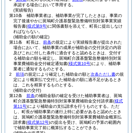
承認する場合において準用する。
(実績報告)
第10条
補助事業者は、補助事業が完了したときは、事業の
完了後速やかに斑鳩町介護基盤緊急整備特別対策事業実績
報告書
(
様式第9号
)
に関係書類を添えて、町長に提出しなけ
ればならない。
(補助金の額の確定)
第11条
町長は、
前条
の規定により実績報告書が提出された
場合において、補助事業の成果が補助金の交付決定の内容
及びこれに付した条件に適合すると認めるときは、交付す
る補助金の額を確定し、斑鳩町介護基盤緊急整備特別対策
事業費補助金交付確定通知書
(
様式第10号
)
により、補助事
業者に通知するものとする。
2
前項
の規定により確定した補助金の額と
次条ただし書
の規
定により概算払で交付した補助金の額に過不足があるとき
は、これを精算するものとする。
(補助金の交付)
第12条
前条
の補助金額の確定を受けた補助事業者は、斑鳩
町介護基盤緊急整備特別対策事業費補助金交付請求書
(
様式
第11号
)
により補助金の支払請求を行うものとする。
ただ
し、町長が補助事業の遂行上特に必要があると認めたとき
は、斑鳩町介護基盤緊急整備特別対策事業費補助金概算払
請求書
(
様式第12号
)
の提出を受け、斑鳩町の予算の範囲内
で補助事業完了前に概算払することができる。