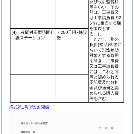
及び設計監督料
等をいい、その
額は、工事費又
は工事請負費の2.
6％に相当する額
を限度とす
(4)
夜間対応型訪問介
7,250千円×施設
る。)
。
護ステーション
数
ただし、別の
負担
(補助)
金等に
おいて別途補助
対象とする費用
を除き、工事費
又は工事請負費
には、これと同
等と認められる
委託費及び分担
金及び適当と認
められる購入費
等を含む。
様式第1号
(第5条関係)