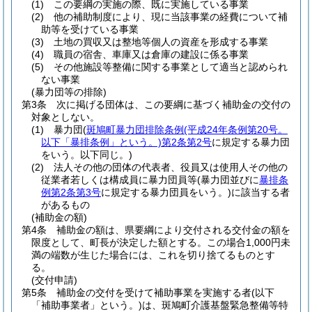
(1)
この要綱の実施の際、既に実施している事業
(2)
他の補助制度により、現に当該事業の経費について補
助等を受けている事業
(3)
土地の買収又は整地等個人の資産を形成する事業
(4)
職員の宿舎、車庫又は倉庫の建設に係る事業
(5)
その他施設等整備に関する事業として適当と認められ
ない事業
(暴力団等の排除)
第3条
次に掲げる団体は、この要綱に基づく補助金の交付の
対象としない。
(1)
暴力団
(
斑鳩町暴力団排除条例
(平成24年条例第20号。
以下「暴排条例」という。)
第2条第2号
に規定する暴力団
をいう。以下同じ。)
(2)
法人その他の団体の代表者、役員又は使用人その他の
従業者若しくは構成員に暴力団員等
(暴力団並びに
暴排条
例第2条第3号
に規定する暴力団員をいう。)
に該当する者
があるもの
(補助金の額)
第4条
補助金の額は、県要綱により交付される交付金の額を
限度として、町長が決定した額とする。
この場合1,000円未
満の端数が生じた場合には、これを切り捨てるものとす
る。
(交付申請)
第5条
補助金の交付を受けて補助事業を実施する者
(以下
「補助事業者」という。)
は、斑鳩町介護基盤緊急整備等特