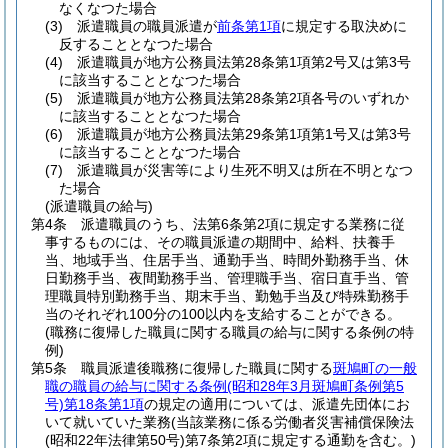
なくなつた場合
(3)
派遣職員の職員派遣が
前条第1項
に規定する取決めに
反することとなつた場合
(4)
派遣職員が地方公務員法第28条第1項第2号又は第3号
に該当することとなつた場合
(5)
派遣職員が地方公務員法第28条第2項各号のいずれか
に該当することとなつた場合
(6)
派遣職員が地方公務員法第29条第1項第1号又は第3号
に該当することとなつた場合
(7)
派遣職員が災害等により生死不明又は所在不明となつ
た場合
(派遣職員の給与)
第4条
派遣職員のうち、法第6条第2項に規定する業務に従
事するものには、その職員派遣の期間中、給料、扶養手
当、地域手当、住居手当、通勤手当、時間外勤務手当、休
日勤務手当、夜間勤務手当、管理職手当、宿日直手当、管
理職員特別勤務手当、期末手当、勤勉手当及び特殊勤務手
当のそれぞれ100分の100以内を支給することができる。
(職務に復帰した職員に関する職員の給与に関する条例の特
例)
第5条
職員派遣後職務に復帰した職員に関する
斑鳩町の一般
職の職員の給与に関する条例
(昭和28年3月斑鳩町条例第5
号)
第18条第1項
の規定の適用については、派遣先団体にお
いて就いていた業務
(当該業務に係る労働者災害補償保険法
(昭和22年法律第50号)
第7条第2項に規定する通勤を含む。)