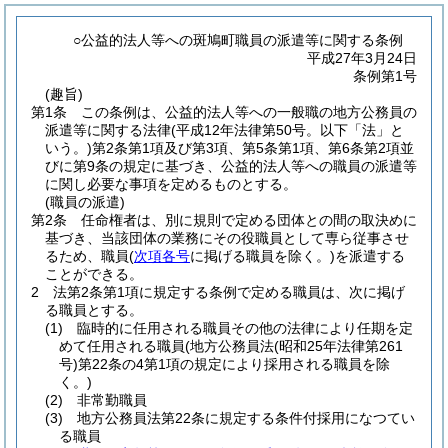
○公益的法人等への斑鳩町職員の派遣等に関する条例
平成27年3月24日
条例第1号
(趣旨)
第1条
この条例は、公益的法人等への一般職の地方公務員の
派遣等に関する法律
(平成12年法律第50号。以下「法」と
いう。)
第2条第1項及び第3項、第5条第1項、第6条第2項並
びに第9条の規定に基づき、公益的法人等への職員の派遣等
に関し必要な事項を定めるものとする。
(職員の派遣)
第2条
任命権者は、別に規則で定める団体との間の取決めに
基づき、当該団体の業務にその役職員として専ら従事させ
るため、職員
(
次項各号
に掲げる職員を除く。)
を派遣する
ことができる。
2
法第2条第1項に規定する条例で定める職員は、次に掲げ
る職員とする。
(1)
臨時的に任用される職員その他の法律により任期を定
めて任用される職員
(地方公務員法
(昭和25年法律第261
号)
第22条の4第1項の規定により採用される職員を除
く。)
(2)
非常勤職員
(3)
地方公務員法第22条に規定する条件付採用になつてい
る職員