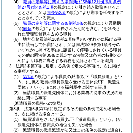
(4)
職員の定年等に関する条例
(昭和58年12月斑鳩町条例
第27号)
第4条第1項
の規定により引き続き勤務させるこ
ととされ、又は
同条第2項
の規定により期限を延長するこ
ととされている職員
(5)
職員の定年等に関する条例第9条
の規定により異動期
間
(
同条
の規定により延長された期間を含む。)
を延長さ
れた管理監督職を占める職員
(6)
地方公務員法第28条第2項各号のいずれかに掲げる事
由に該当して休職にされ、又は同法第29条第1項各号の
いずれかに掲げる事由に該当して停職にされている職員
その他の同法第35条に規定する法律又は条例の特別の定
めにより職務に専念する義務を免除されている職員
3
法第2条第3項に規定する条例で定める事項は、次に掲げ
る事項とする。
(1)
第1項
の規定による職員の派遣
(以下「職員派遣」とい
う。)
に係る職員の職員派遣を受ける団体
(以下「派遣先
団体」という。)
における福利厚生に関する事項
(2)
当該職員の派遣先団体における業務の従事の状況の連
絡に関する事項
(派遣職員の職務への復帰)
第3条
法第5条第1項に規定するその他の条例で定める場合
は、次に掲げる場合とする。
(1)
職員派遣をされた職員
(以下「派遣職員」という。)
が
派遣先団体の役職員の地位を失つた場合
(2)
派遣職員の職員派遣が法又はこの条例の規定に適合し