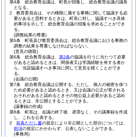
第4条
総合教育会議は、町長が招集し、総合教育会議の議長
となる。
2
教育委員会は、その権限に属する事務に関して協議する必
要があると思料するときは、町長に対し、協議すべき具体
的事項を示して、総合教育会議の招集を求めることができ
る。
(調整結果の尊重)
第5条
町長及び教育委員会は、総合教育会議における事務の
調整の結果を尊重しなければならない。
(意見の聴取)
第6条
総合教育会議は、
第2条
の協議を行うに当たつて必要
があると認めるときは、関係者又は学識経験を有する者か
ら、当該協議すべき事項に関して意見を聴くことができ
る。
(会議の公開)
第7条
総合教育会議は公開する。
ただし、個人の秘密を保つ
ため必要があると認めるとき、又は会議の公正が害される
おそれがあると認めるときその他公益上必要があると認め
るときは、非公開とすることができる。
(議事録の作成)
第8条
町長は、会議の終了後、遅滞なく、その議事録を作成
し、これを公表する。
2
前条ただし書
の規定により非公開とした部分については、
前項
の規定にかかわらず、公表しないことができる。
(事務局)