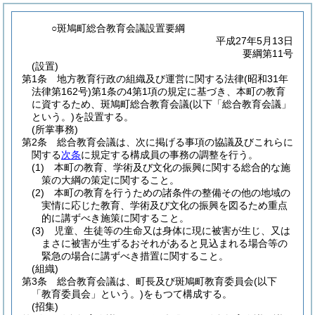
○斑鳩町総合教育会議設置要綱
平成27年5月13日
要綱第11号
(設置)
第1条
地方教育行政の組織及び運営に関する法律
(昭和31年
法律第162号)
第1条の4第1項の規定に基づき、本町の教育
に資するため、斑鳩町総合教育会議
(以下「総合教育会議」
という。)
を設置する。
(所掌事務)
第2条
総合教育会議は、次に掲げる事項の協議及びこれらに
関する
次条
に規定する構成員の事務の調整を行う。
(1)
本町の教育、学術及び文化の振興に関する総合的な施
策の大綱の策定に関すること。
(2)
本町の教育を行うための諸条件の整備その他の地域の
実情に応じた教育、学術及び文化の振興を図るため重点
的に講ずべき施策に関すること。
(3)
児童、生徒等の生命又は身体に現に被害が生じ、又は
まさに被害が生ずるおそれがあると見込まれる場合等の
緊急の場合に講ずべき措置に関すること。
(組織)
第3条
総合教育会議は、町長及び斑鳩町教育委員会
(以下
「教育委員会」という。)
をもつて構成する。
(招集)