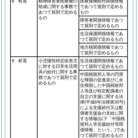
8 町長
精神障害者医療費の
医療保険給付関係情報
助成に関する事務で
であつて規則で定める
あつて規則で定める
もの
もの
障害者関係情報であつ
て規則で定めるもの
生活保護関係情報であ
つて規則で定めるもの
地方税関係情報であつ
て規則で定めるもの
9 町長
小児慢性特定疾患児
生活保護関係情報であ
に対する日常生活用
つて規則で定めるもの
具の給付に関する事
中国残留邦人等の円滑
務であつて規則で定
な帰国の促進並びに永
めるもの
住帰国した中国残留邦
人等及び特定配偶者の
自立の支援に関する法
律
(平成6年法律第30号)
による支援給付又は配
偶者支援金の支給に関
する情報
(以下「中国残
留邦人等支援給付等関
係情報」という。)
であ
つて規則で定めるもの