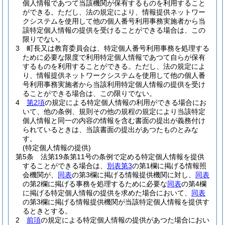
個人情報であつて当該機関が保有するものを利用すること
ができる。
ただし、法の規定により、情報提供ネットワー
クシステムを使用して他の個人番号利用事務実施者から当
該特定個人情報の提供を受けることができる場合は、この
限りでない。
3
町長又は教育委員会は、特定個人番号利用事務を処理する
ために必要な限度で利用特定個人情報であつて自らが保有
するものを利用することができる。
ただし、法の規定によ
り、情報提供ネットワークシステムを使用して他の個人番
号利用事務実施者から当該利用特定個人情報の提供を受け
ることができる場合は、この限りでない。
4
第2項
の規定による特定個人情報の利用ができる場合にお
いて、他の条例、規則その他の規程の規定により当該特定
個人情報と同一の内容の情報を含む書面の提出が義務付け
られているときは、当該書面の提出があつたものとみな
す。
(特定個人情報の提供)
第5条
法第19条第11号の条例で定める特定個人情報を提供
することができる場合は、
別表第3
の第1欄に掲げる情報照
会機関が、
同表
の第3欄に掲げる情報提供機関に対し、
同表
の第2欄に掲げる事務を処理するために必要な
同表
の第4欄
に掲げる特定個人情報の提供を求めた場合において、
同表
の第3欄に掲げる情報提供機関が当該特定個人情報を提供す
るときとする。
2
前項
の規定による特定個人情報の提供があつた場合におい