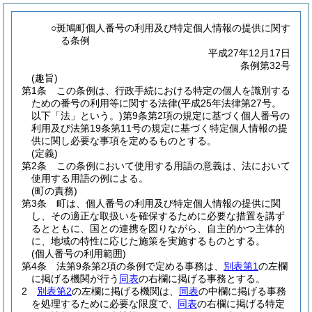
○斑鳩町個人番号の利用及び特定個人情報の提供に関す
る条例
平成27年12月17日
条例第32号
(趣旨)
第1条
この条例は、行政手続における特定の個人を識別する
ための番号の利用等に関する法律
(平成25年法律第27号。
以下「法」という。)
第9条第2項の規定に基づく個人番号の
利用及び法第19条第11号の規定に基づく特定個人情報の提
供に関し必要な事項を定めるものとする。
(定義)
第2条
この条例において使用する用語の意義は、法において
使用する用語の例による。
(町の責務)
第3条
町は、個人番号の利用及び特定個人情報の提供に関
し、その適正な取扱いを確保するために必要な措置を講ず
るとともに、国との連携を図りながら、自主的かつ主体的
に、地域の特性に応じた施策を実施するものとする。
(個人番号の利用範囲)
第4条
法第9条第2項の条例で定める事務は、
別表第1
の左欄
に掲げる機関が行う
同表
の右欄に掲げる事務とする。
2
別表第2
の左欄に掲げる機関は、
同表
の中欄に掲げる事務
を処理するために必要な限度で、
同表
の右欄に掲げる特定