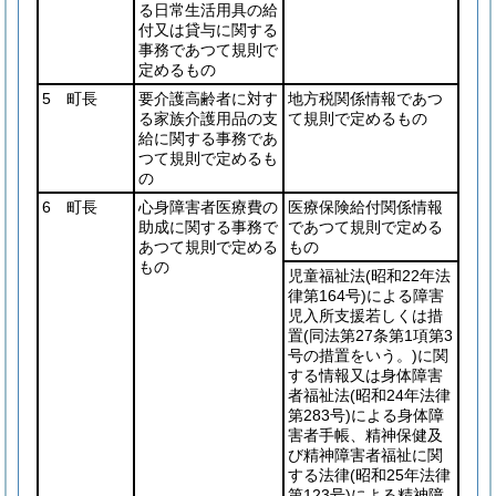
る日常生活用具の給
付又は貸与に関する
事務であつて規則で
定めるもの
5 町長
要介護高齢者に対す
地方税関係情報であつ
る家族介護用品の支
て規則で定めるもの
給に関する事務であ
つて規則で定めるも
の
6 町長
心身障害者医療費の
医療保険給付関係情報
助成に関する事務で
であつて規則で定める
あつて規則で定める
もの
もの
児童福祉法
(昭和22年法
律第164号)
による障害
児入所支援若しくは措
置
(同法第27条第1項第3
号の措置をいう。)
に関
する情報又は身体障害
者福祉法
(昭和24年法律
第283号)
による身体障
害者手帳、精神保健及
び精神障害者福祉に関
する法律
(昭和25年法律
第123号)
による精神障