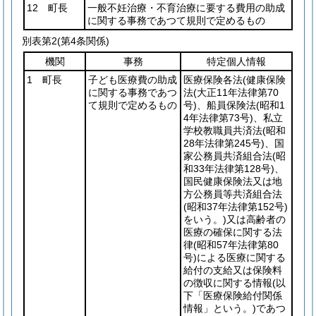
12 町長
一般不妊治療・不育治療に要する費用の助成
に関する事務であつて規則で定めるもの
別表第2
(第4条関係)
機関
事務
特定個人情報
1 町長
子ども医療費の助成
医療保険各法
(健康保険
に関する事務であつ
法
(大正11年法律第70
て規則で定めるもの
号)
、船員保険法
(昭和1
4年法律第73号)
、私立
学校教職員共済法
(昭和
28年法律第245号)
、国
家公務員共済組合法
(昭
和33年法律第128号)
、
国民健康保険法又は地
方公務員等共済組合法
(昭和37年法律第152号)
をいう。)
又は高齢者の
医療の確保に関する法
律
(昭和57年法律第80
号)
による医療に関する
給付の支給又は保険料
の徴収に関する情報
(以
下「医療保険給付関係
情報」という。)
であつ