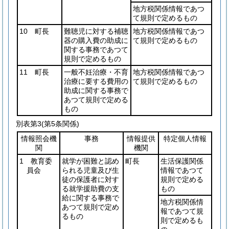
地方税関係情報であつ
て規則で定めるもの
10 町長
難聴児に対する補聴
地方税関係情報であつ
器の購入費の助成に
て規則で定めるもの
関する事務であつて
規則で定めるもの
11 町長
一般不妊治療・不育
地方税関係情報であつ
治療に要する費用の
て規則で定めるもの
助成に関する事務で
あつて規則で定める
もの
別表第3
(第5条関係)
情報照会機
事務
情報提供
特定個人情報
関
機関
1 教育委
就学が困難と認め
町長
生活保護関係
員会
られる児童及び生
情報であつて
徒の保護者に対す
規則で定める
る就学援助費の支
もの
給に関する事務で
地方税関係情
あつて規則で定め
報であつて規
るもの
則で定めるも