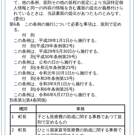
て、他の条例、規則その他の規程の規定により当該特定個
人情報と同一の内容の情報を含む書面の提出が義務付けら
れているときは、当該書面の提出があつたものとみなす。
(委任)
第6条
この条例の施行について必要な事項は、規則で定め
る。
付
則
この条例は、平成28年1月1日から施行する。
付
則
(平成29年
条例第2号)
この条例は、平成29年5月30日から施行する。
付
則
(平成30年
条例第29号)
この条例は、公布の日から施行する。
付
則
(令和元年
条例第23号)
この条例は、令和元年10月1日から施行する。
付
則
(令和3年
条例第13号)
この条例は、令和3年9月1日から施行する。
付
則
(令和6年
条例第25号)
この条例は、令和6年5月27日から施行する。
別表第1
(第4条関係)
機関
事務
1 町長
子ども医療費の助成に関する事務であつて規
則で定めるもの
2 町長
ひとり親家庭等医療費の助成に関する事務で