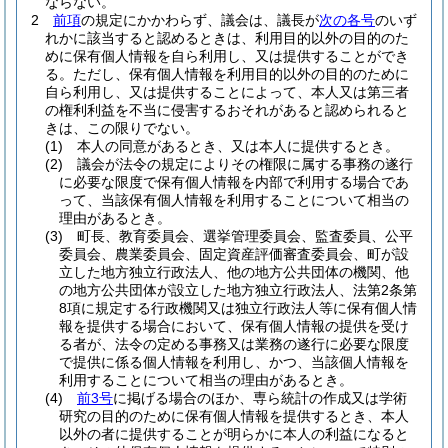
ならない。
2
前項
の規定にかかわらず、議会は、議長が
次の各号
のいず
れかに該当すると認めるときは、利用目的以外の目的のた
めに保有個人情報を自ら利用し、又は提供することができ
る。
ただし、保有個人情報を利用目的以外の目的のために
自ら利用し、又は提供することによって、本人又は第三者
の権利利益を不当に侵害するおそれがあると認められると
きは、この限りでない。
(1)
本人の同意があるとき、又は本人に提供するとき。
(2)
議会が法令の規定によりその権限に属する事務の遂行
に必要な限度で保有個人情報を内部で利用する場合であ
って、当該保有個人情報を利用することについて相当の
理由があるとき。
(3)
町長、教育委員会、選挙管理委員会、監査委員、公平
委員会、農業委員会、固定資産評価審査委員会、町が設
立した地方独立行政法人、他の地方公共団体の機関、他
の地方公共団体が設立した地方独立行政法人、法第2条第
8項に規定する行政機関又は独立行政法人等に保有個人情
報を提供する場合において、保有個人情報の提供を受け
る者が、法令の定める事務又は業務の遂行に必要な限度
で提供に係る個人情報を利用し、かつ、当該個人情報を
利用することについて相当の理由があるとき。
(4)
前3号
に掲げる場合のほか、専ら統計の作成又は学術
研究の目的のために保有個人情報を提供するとき、本人
以外の者に提供することが明らかに本人の利益になると