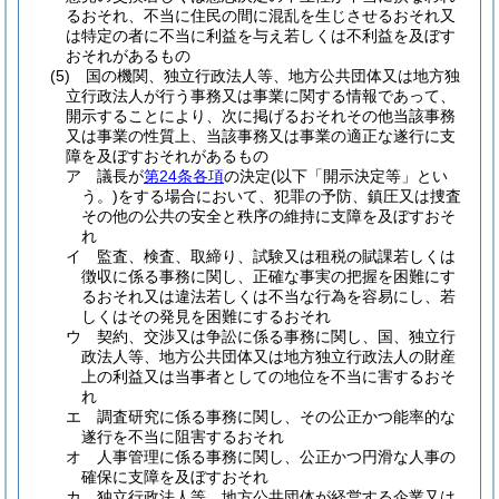
るおそれ、不当に住民の間に混乱を生じさせるおそれ又
は特定の者に不当に利益を与え若しくは不利益を及ぼす
おそれがあるもの
(5)
国の機関、独立行政法人等、地方公共団体又は地方独
立行政法人が行う事務又は事業に関する情報であって、
開示することにより、次に掲げるおそれその他当該事務
又は事業の性質上、当該事務又は事業の適正な遂行に支
障を及ぼすおそれがあるもの
ア
議長が
第24条各項
の決定
(以下「開示決定等」とい
う。)
をする場合において、犯罪の予防、鎮圧又は捜査
その他の公共の安全と秩序の維持に支障を及ぼすおそ
れ
イ
監査、検査、取締り、試験又は租税の賦課若しくは
徴収に係る事務に関し、正確な事実の把握を困難にす
るおそれ又は違法若しくは不当な行為を容易にし、若
しくはその発見を困難にするおそれ
ウ
契約、交渉又は争訟に係る事務に関し、国、独立行
政法人等、地方公共団体又は地方独立行政法人の財産
上の利益又は当事者としての地位を不当に害するおそ
れ
エ
調査研究に係る事務に関し、その公正かつ能率的な
遂行を不当に阻害するおそれ
オ
人事管理に係る事務に関し、公正かつ円滑な人事の
確保に支障を及ぼすおそれ
カ
独立行政法人等、地方公共団体が経営する企業又は