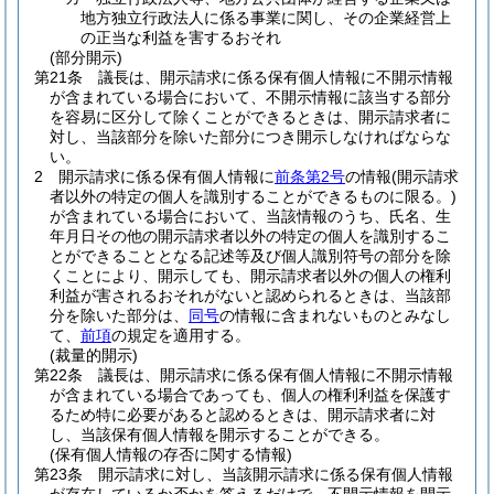
地方独立行政法人に係る事業に関し、その企業経営上
の正当な利益を害するおそれ
(部分開示)
第21条
議長は、開示請求に係る保有個人情報に不開示情報
が含まれている場合において、不開示情報に該当する部分
を容易に区分して除くことができるときは、開示請求者に
対し、当該部分を除いた部分につき開示しなければならな
い。
2
開示請求に係る保有個人情報に
前条第2号
の情報
(開示請求
者以外の特定の個人を識別することができるものに限る。)
が含まれている場合において、当該情報のうち、氏名、生
年月日その他の開示請求者以外の特定の個人を識別するこ
とができることとなる記述等及び個人識別符号の部分を除
くことにより、開示しても、開示請求者以外の個人の権利
利益が害されるおそれがないと認められるときは、当該部
分を除いた部分は、
同号
の情報に含まれないものとみなし
て、
前項
の規定を適用する。
(裁量的開示)
第22条
議長は、開示請求に係る保有個人情報に不開示情報
が含まれている場合であっても、個人の権利利益を保護す
るため特に必要があると認めるときは、開示請求者に対
し、当該保有個人情報を開示することができる。
(保有個人情報の存否に関する情報)
第23条
開示請求に対し、当該開示請求に係る保有個人情報