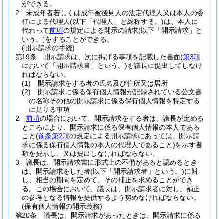
ができる。
2
未成年者若しくは成年被後見人の法定代理人又は本人の委
任による代理人
(以下「代理人」と総称する。)
は、本人に
代わって
前項
の規定による開示の請求
(以下「開示請求」と
いう。)
をすることができる。
(開示請求の手続)
第19条
開示請求は、次に掲げる事項を記載した書面
(
第3項
において「開示請求書」という。)
を議長に提出してしなけ
ればならない。
(1)
開示請求をする者の氏名及び住所又は居所
(2)
開示請求に係る保有個人情報が記録されている公文書
の名称その他の開示請求に係る保有個人情報を特定する
に足りる事項
2
前項
の場合において、開示請求をする者は、議長が定める
ところにより、開示請求に係る保有個人情報の本人である
こと
(
前条第2項
の規定による開示請求にあっては、開示請
求に係る保有個人情報の本人の代理人であること)
を示す書
類を提示し、又は提出しなければならない。
3
議長は、開示請求書に形式上の不備があると認めるとき
は、開示請求をした者
(以下「開示請求者」という。)
に対
し、相当の期間を定めて、その補正を求めることができ
る。
この場合において、議長は、開示請求者に対し、補正
の参考となる情報を提供するよう努めなければならない。
(保有個人情報の開示義務)
第20条
議長は、開示請求があったときは、開示請求に係る