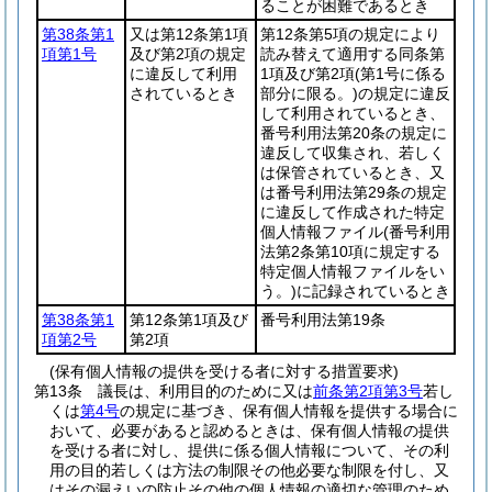
ることが困難であるとき
第38条第1
又は第12条第1項
第12条第5項の規定により
項第1号
及び第2項の規定
読み替えて適用する同条第
に違反して利用
1項及び第2項
(第1号に係る
されているとき
部分に限る。)
の規定に違反
して利用されているとき、
番号利用法第20条の規定に
違反して収集され、若しく
は保管されているとき、又
は番号利用法第29条の規定
に違反して作成された特定
個人情報ファイル
(番号利用
法第2条第10項に規定する
特定個人情報ファイルをい
う。)
に記録されているとき
第38条第1
第12条第1項及び
番号利用法第19条
項第2号
第2項
(保有個人情報の提供を受ける者に対する措置要求)
第13条
議長は、利用目的のために又は
前条第2項第3号
若し
くは
第4号
の規定に基づき、保有個人情報を提供する場合に
おいて、必要があると認めるときは、保有個人情報の提供
を受ける者に対し、提供に係る個人情報について、その利
用の目的若しくは方法の制限その他必要な制限を付し、又
はその漏えいの防止その他の個人情報の適切な管理のため