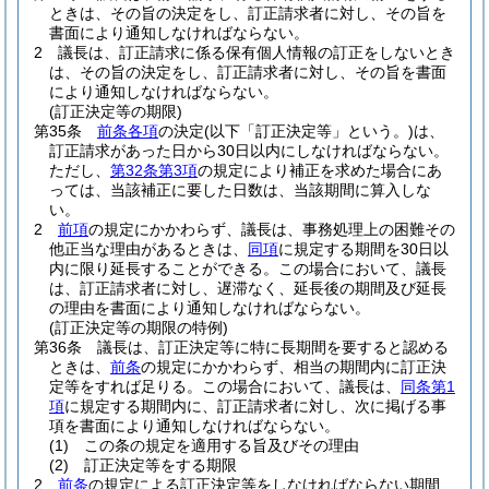
ときは、その旨の決定をし、訂正請求者に対し、その旨を
書面により通知しなければならない。
2
議長は、訂正請求に係る保有個人情報の訂正をしないとき
は、その旨の決定をし、訂正請求者に対し、その旨を書面
により通知しなければならない。
(訂正決定等の期限)
第35条
前条各項
の決定
(以下「訂正決定等」という。)
は、
訂正請求があった日から30日以内にしなければならない。
ただし、
第32条第3項
の規定により補正を求めた場合にあ
っては、当該補正に要した日数は、当該期間に算入しな
い。
2
前項
の規定にかかわらず、議長は、事務処理上の困難その
他正当な理由があるときは、
同項
に規定する期間を30日以
内に限り延長することができる。
この場合において、議長
は、訂正請求者に対し、遅滞なく、延長後の期間及び延長
の理由を書面により通知しなければならない。
(訂正決定等の期限の特例)
第36条
議長は、訂正決定等に特に長期間を要すると認める
ときは、
前条
の規定にかかわらず、相当の期間内に訂正決
定等をすれば足りる。
この場合において、議長は、
同条第1
項
に規定する期間内に、訂正請求者に対し、次に掲げる事
項を書面により通知しなければならない。
(1)
この条の規定を適用する旨及びその理由
(2)
訂正決定等をする期限
2
前条
の規定による訂正決定等をしなければならない期間