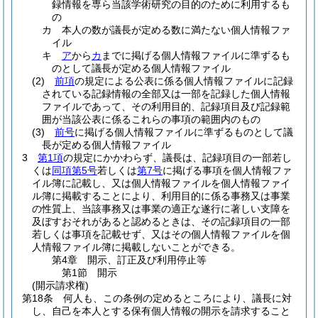
録情報を専ら当該学術研究の目的のために利用するも
の
カ
本人の数が議長が定める数に満たない個人情報ファ
イル
キ
ア
から
カ
までに掲げる個人情報ファイルに準ずるも
のとして議長が定める個人情報ファイル
(2)
前項
の規定による公表に係る個人情報ファイルに記録
されている記録情報の全部又は一部を記録した個人情報
ファイルであって、その利用目的、記録項目及び記録範
囲が当該公表に係るこれらの事項の範囲内のもの
(3)
前号
に掲げる個人情報ファイルに準ずるものとして議
長が定める個人情報ファイル
3
第1項
の規定にかかわらず、議長は、記録項目の一部若し
くは
同項第5号
若しくは
第7号
に掲げる事項を個人情報ファ
イル簿に記載し、又は個人情報ファイルを個人情報ファイ
ル簿に掲載することにより、利用目的に係る事務又は事業
の性質上、当該事務又は事業の適正な遂行に著しい支障を
及ぼすおそれがあると認めるときは、その記録項目の一部
若しくは事項を記載せず、又はその個人情報ファイルを個
人情報ファイル簿に掲載しないことができる。
第4章
開示、訂正及び利用停止等
第1節
開示
(開示請求権)
第18条
何人も、この条例の定めるところにより、議長に対
し、自己を本人とする保有個人情報の開示を請求すること