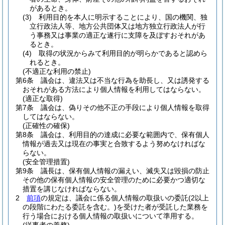
があるとき。
(3)
利用目的を本人に明示することにより、国の機関、独
立行政法人等、地方公共団体又は地方独立行政法人が行
う事務又は事業の適正な遂行に支障を及ぼすおそれがあ
るとき。
(4)
取得の状況からみて利用目的が明らかであると認めら
れるとき。
(不適正な利用の禁止)
第6条
議会は、違法又は不当な行為を助長し、又は誘発する
おそれがある方法により個人情報を利用してはならない。
(適正な取得)
第7条
議会は、偽りその他不正の手段により個人情報を取得
してはならない。
(正確性の確保)
第8条
議会は、利用目的の達成に必要な範囲内で、保有個人
情報が過去又は現在の事実と合致するよう努めなければな
らない。
(安全管理措置)
第9条
議長は、保有個人情報の漏えい、滅失又は毀損の防止
その他の保有個人情報の安全管理のために必要かつ適切な
措置を講じなければならない。
2
前項
の規定は、議会に係る個人情報の取扱いの委託
(2以上
の段階にわたる委託を含む。)
を受けた者が受託した業務を
行う場合における個人情報の取扱いについて準用する。