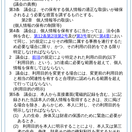
(議会の責務)
第3条
議会は、その保有する個人情報の適正な取扱いが確保
されるよう必要な措置を講ずるものとする。
第2章
個人情報等の取扱い
(個人情報の保有の制限等)
第4条
議会は、個人情報を保有するに当たっては、法令
(条
例を含む。
第12条第2項第2号
及び
第3号
並びに
第4章
におい
て同じ。)
の規定によりその権限に属する事務を遂行するた
め必要な場合に限り、かつ、その利用の目的をできる限り
特定しなければならない。
2
議会は、
前項
の規定により特定された利用の目的
(以下
「利用目的」という。)
の達成に必要な範囲を超えて、個人
情報を保有してはならない。
3
議会は、利用目的を変更する場合には、変更前の利用目的
と相当の関連性を有すると合理的に認められる範囲を超え
て行ってはならない。
(利用目的の明示)
第5条
議会は、本人から直接書面
(電磁的記録を含む。)
に記
録された当該本人の個人情報を取得するときは、次に掲げ
る場合を除き、あらかじめ、本人に対し、その利用目的を
明示しなければならない。
(1)
人の生命、身体又は財産の保護のために緊急に必要が
あるとき。
(2)
利用目的を本人に明示することにより、本人又は第三
者の生命、身体、財産その他の権利利益を害するおそれ