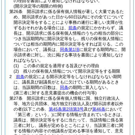
の理由を書面により通知しなければならない。
(開示決定等の期限の特例)
第26条
開示請求に係る保有個人情報が著しく大量であるた
め、開示請求があった日から60日以内にその全てについて
開示決定等をすることにより事務の遂行に著しい支障が生
ずるおそれがある場合には、
前条
の規定にかかわらず、議
長は、開示請求に係る保有個人情報のうちの相当の部分に
つき当該期間内に開示決定等をし、残りの保有個人情報に
ついては相当の期間内に開示決定等をすれば足りる。
この
場合において、議長は、
同条第1項
に規定する期間内に、開
示請求者に対し、次に掲げる事項を書面により通知しなけ
ればならない。
(1)
この条の規定を適用する旨及びその理由
(2)
残りの保有個人情報について開示決定等をする期限
2
前条
の規定による開示決定等をしなければならない期間
に、議長及び副議長がともに欠けている期間があるとき
は、当該期間の日数は、
同条
の期間に算入しない。
(第三者に対する意見書提出の機会の付与等)
第27条
開示請求に係る保有個人情報に国、独立行政法人
等、地方公共団体、地方独立行政法人及び開示請求者以外
の者
(以下この条、
第45条第2項第3号
及び
第46条
において
「第三者」という。)
に関する情報が含まれているときは、
議長は、開示決定等をするに当たって、当該情報に係る第
三者に対し、議長が定めるところにより、当該第三者に関
する情報の内容その他議長が定める事項を通知して、意見