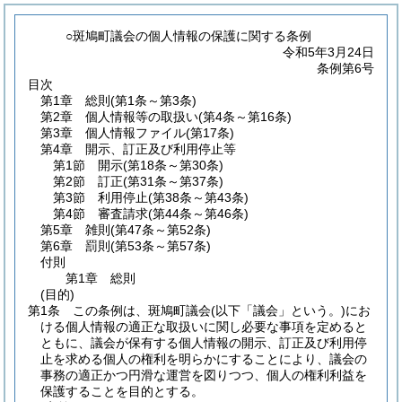
○斑鳩町議会の個人情報の保護に関する条例
令和5年3月24日
条例第6号
目次
第1章
総則
(第1条～第3条)
第2章
個人情報等の取扱い
(第4条～第16条)
第3章
個人情報ファイル
(第17条)
第4章
開示、訂正及び利用停止等
第1節
開示
(第18条～第30条)
第2節
訂正
(第31条～第37条)
第3節
利用停止
(第38条～第43条)
第4節
審査請求
(第44条～第46条)
第5章
雑則
(第47条～第52条)
第6章
罰則
(第53条～第57条)
付則
第1章
総則
(目的)
第1条
この条例は、斑鳩町議会
(以下「議会」という。)
にお
ける個人情報の適正な取扱いに関し必要な事項を定めると
ともに、議会が保有する個人情報の開示、訂正及び利用停
止を求める個人の権利を明らかにすることにより、議会の
事務の適正かつ円滑な運営を図りつつ、個人の権利利益を
保護することを目的とする。