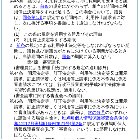
第43条
議長は、利用停止決定等に特に長期間を要すると認
めるときは、
前条
の規定にかかわらず、相当の期間内に利
用停止決定等をすれば足りる。
この場合において、議長
は、
同条第1項
に規定する期間内に、利用停止請求者に対
し、次に掲げる事項を書面により通知しなければならな
い。
(1)
この条の規定を適用する旨及びその理由
(2)
利用停止決定等をする期限
2
前条
の規定による利用停止決定等をしなければならない期
間に、議長及び副議長がともに欠けている期間があるとき
は、当該期間の日数は、
同条
の期間に算入しない。
第4節
審査請求
(審理員による審理手続に関する規定の適用除外)
第44条
開示決定等、訂正決定等、利用停止決定等又は開示
請求、訂正請求若しくは利用停止請求に係る不作為に係る
審査請求については、行政不服審査法
(平成26年法律第68
号)
第9条第1項の規定は、適用しない。
(審査請求に関する審査会への諮問)
第45条
開示決定等、訂正決定等、利用停止決定等又は開示
請求、訂正請求若しくは利用停止請求に係る不作為につい
て審査請求があったときは、議長は、
次の各号
のいずれか
に該当する場合を除き、
斑鳩町個人情報保護審査会条例
(令
和4年12月斑鳩町条例第21号)
第2条
に規定する斑鳩町個人
情報保護審査会
(以下「審査会」という。)
に諮問しなけれ
ばならない。