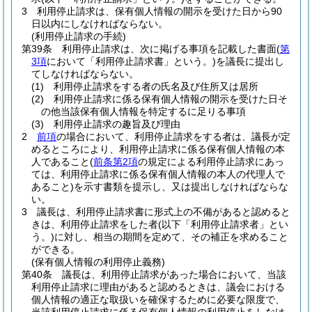
3
利用停止請求は、保有個人情報の開示を受けた日から90
日以内にしなければならない。
(利用停止請求の手続)
第39条
利用停止請求は、次に掲げる事項を記載した書面
(
第
3項
において「利用停止請求書」という。)
を議長に提出し
てしなければならない。
(1)
利用停止請求をする者の氏名及び住所又は居所
(2)
利用停止請求に係る保有個人情報の開示を受けた日そ
の他当該保有個人情報を特定するに足りる事項
(3)
利用停止請求の趣旨及び理由
2
前項
の場合において、利用停止請求をする者は、議長が定
めるところにより、利用停止請求に係る保有個人情報の本
人であること
(
前条第2項
の規定による利用停止請求にあっ
ては、利用停止請求に係る保有個人情報の本人の代理人で
あること)
を示す書類を提示し、又は提出しなければならな
い。
3
議長は、利用停止請求書に形式上の不備があると認めると
きは、利用停止請求をした者
(以下「利用停止請求者」とい
う。)
に対し、相当の期間を定めて、その補正を求めること
ができる。
(保有個人情報の利用停止義務)
第40条
議長は、利用停止請求があった場合において、当該
利用停止請求に理由があると認めるときは、議会における
個人情報の適正な取扱いを確保するために必要な限度で、