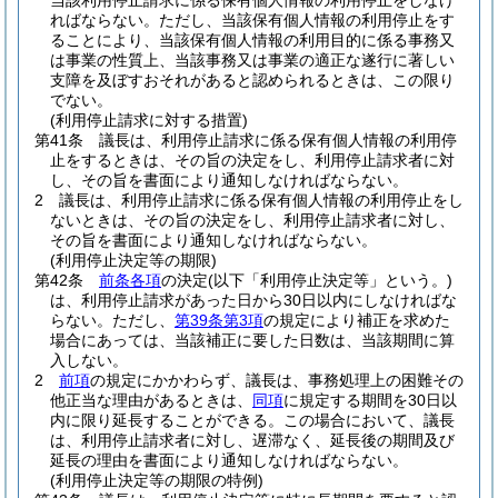
当該利用停止請求に係る保有個人情報の利用停止をしなけ
ればならない。
ただし、当該保有個人情報の利用停止をす
ることにより、当該保有個人情報の利用目的に係る事務又
は事業の性質上、当該事務又は事業の適正な遂行に著しい
支障を及ぼすおそれがあると認められるときは、この限り
でない。
(利用停止請求に対する措置)
第41条
議長は、利用停止請求に係る保有個人情報の利用停
止をするときは、その旨の決定をし、利用停止請求者に対
し、その旨を書面により通知しなければならない。
2
議長は、利用停止請求に係る保有個人情報の利用停止をし
ないときは、その旨の決定をし、利用停止請求者に対し、
その旨を書面により通知しなければならない。
(利用停止決定等の期限)
第42条
前条各項
の決定
(以下「利用停止決定等」という。)
は、利用停止請求があった日から30日以内にしなければな
らない。
ただし、
第39条第3項
の規定により補正を求めた
場合にあっては、当該補正に要した日数は、当該期間に算
入しない。
2
前項
の規定にかかわらず、議長は、事務処理上の困難その
他正当な理由があるときは、
同項
に規定する期間を30日以
内に限り延長することができる。
この場合において、議長
は、利用停止請求者に対し、遅滞なく、延長後の期間及び
延長の理由を書面により通知しなければならない。
(利用停止決定等の期限の特例)