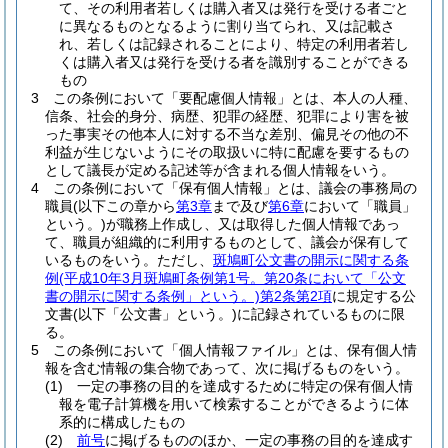
て、その利用者若しくは購入者又は発行を受ける者ごと
に異なるものとなるように割り当てられ、又は記載さ
れ、若しくは記録されることにより、特定の利用者若し
くは購入者又は発行を受ける者を識別することができる
もの
3
この条例において「要配慮個人情報」とは、本人の人種、
信条、社会的身分、病歴、犯罪の経歴、犯罪により害を被
った事実その他本人に対する不当な差別、偏見その他の不
利益が生じないようにその取扱いに特に配慮を要するもの
として議長が定める記述等が含まれる個人情報をいう。
4
この条例において「保有個人情報」とは、議会の事務局の
職員
(以下この章から
第3章
まで及び
第6章
において「職員」
という。)
が職務上作成し、又は取得した個人情報であっ
て、職員が組織的に利用するものとして、議会が保有して
いるものをいう。
ただし、
斑鳩町公文書の開示に関する条
例
(平成10年3月斑鳩町条例第1号。第20条において「公文
書の開示に関する条例」という。)
第2条第2項
に規定する公
文書
(以下「公文書」という。)
に記録されているものに限
る。
5
この条例において「個人情報ファイル」とは、保有個人情
報を含む情報の集合物であって、次に掲げるものをいう。
(1)
一定の事務の目的を達成するために特定の保有個人情
報を電子計算機を用いて検索することができるように体
系的に構成したもの
(2)
前号
に掲げるもののほか、一定の事務の目的を達成す