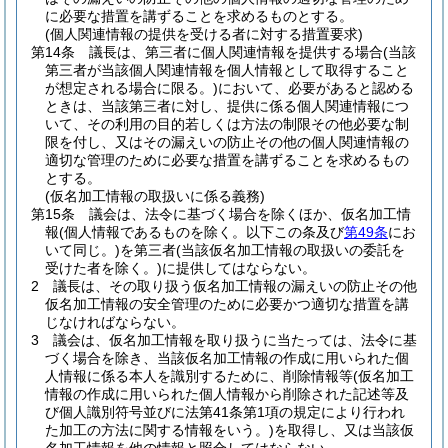
に必要な措置を講ずることを求めるものとする。
(個人関連情報の提供を受ける者に対する措置要求)
第14条
議長は、第三者に個人関連情報を提供する場合
(当該
第三者が当該個人関連情報を個人情報として取得すること
が想定される場合に限る。)
において、必要があると認める
ときは、当該第三者に対し、提供に係る個人関連情報につ
いて、その利用の目的若しくは方法の制限その他必要な制
限を付し、又はその漏えいの防止その他の個人関連情報の
適切な管理のために必要な措置を講ずることを求めるもの
とする。
(仮名加工情報の取扱いに係る義務)
第15条
議会は、法令に基づく場合を除くほか、仮名加工情
報
(個人情報であるものを除く。以下この条及び
第49条
にお
いて同じ。)
を第三者
(当該仮名加工情報の取扱いの委託を
受けた者を除く。)
に提供してはならない。
2
議長は、その取り扱う仮名加工情報の漏えいの防止その他
仮名加工情報の安全管理のために必要かつ適切な措置を講
じなければならない。
3
議会は、仮名加工情報を取り扱うに当たっては、法令に基
づく場合を除き、当該仮名加工情報の作成に用いられた個
人情報に係る本人を識別するために、削除情報等
(仮名加工
情報の作成に用いられた個人情報から削除された記述等及
び個人識別符号並びに法第41条第1項の規定により行われ
た加工の方法に関する情報をいう。)
を取得し、又は当該仮