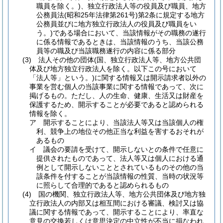
職員を除く。)
、独立行政法人等の役員及び職員、地方
公務員法
(昭和25年法律第261号)
第2条に規定する地方
公務員並びに地方独立行政法人の役員及び職員をい
う。)
である場合において、当該情報がその職務の遂行
に係る情報であるときは、当該情報のうち、当該公務
員等の職及び当該職務遂行の内容に係る部分
(3)
法人その他の団体
(国、独立行政法人等、地方公共団
体及び地方独立行政法人を除く。以下この号において
「法人等」という。)
に関する情報又は開示請求者以外の
事業を営む個人の当該事業に関する情報であって、次に
掲げるもの。
ただし、人の生命、健康、生活又は財産を
保護するため、開示することが必要であると認められる
情報を除く。
ア
開示することにより、当該法人等又は当該個人の権
利、競争上の地位その他正当な利益を害するおそれが
あるもの
イ
議会の要請を受けて、開示しないとの条件で任意に
提供されたものであって、法人等又は個人における通
例として開示しないこととされているものその他の当
該条件を付することが当該情報の性質、当時の状況等
に照らして合理的であると認められるもの
(4)
国の機関、独立行政法人等、地方公共団体及び地方独
立行政法人の内部又は相互間における審議、検討又は協
議に関する情報であって、開示することにより、率直な
意見の交換若しくは意思決定の中立性が不当に損なわれ