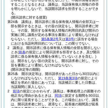
が存在しているか否かを答えるだけで、不開示情報を開示
することとなるときは、議長は、当該保有個人情報の存否
を明らかにしないで、当該開示請求を拒否することができ
る。
(開示請求に対する措置)
第24条
議長は、開示請求に係る保有個人情報の全部又は一
部を開示するときは、その旨の決定をし、開示請求者に対
し、その旨、開示する保有個人情報の利用目的及び開示の
実施に関し議長が定める事項を書面により通知しなければ
ならない。
ただし、
第5条第2号
又は
第3号
に該当する場合
における当該利用目的については、この限りでない。
2
議長は、開示請求に係る保有個人情報の全部を開示しない
とき
(
前条
の規定により開示請求を拒否するとき、及び開示
請求に係る保有個人情報を保有していないときを含む。)
は、開示をしない旨の決定をし、開示請求者に対し、その
旨を書面により通知しなければならない。
(開示決定等の期限)
第25条
開示決定等は、開示請求があった日から30日以内に
しなければならない。
ただし、
第19条第3項
の規定により
補正を求めた場合にあっては、当該補正に要した日数は、
当該期間に算入しない。
2
前項
の規定にかかわらず、議長は、事務処理上の困難その
他正当な理由があるときは、
同項
に規定する期間を30日以
内に限り延長することができる。
この場合において、議長
は、開示請求者に対し、遅滞なく、延長後の期間及び延長