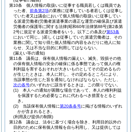
(従事者の義務)
第10条
個人情報の取扱いに従事する職員若しくは職員であ
った者、
前条第2項
の業務に従事している者若しくは従事し
ていた者又は議会において個人情報の取扱いに従事してい
る派遣労働者
(労働者派遣事業の適正な運営の確保及び派遣
労働者の保護等に関する法律
(昭和60年法律第88号)
第2条第
2号に規定する派遣労働者をいう。以下この条及び
第53条
において同じ。)
若しくは従事していた派遣労働者は、その
業務に関して知り得た個人情報の内容をみだりに他人に知
らせ、又は不当な目的に利用してはならない。
(漏えい等の通知)
第11条
議長は、保有個人情報の漏えい、滅失、毀損その他
の保有個人情報の安全の確保に係る事態であって個人の権
利利益を害するおそれが大きいものとしてその定めるもの
が生じたときは、本人に対し、その定めるところにより、
当該事態が生じた旨を通知しなければならない。
ただし、
次の各号
のいずれかに該当するときは、この限りでない。
(1)
本人への通知が困難な場合であって、本人の権利利益
を保護するため必要なこれに代わるべき措置をとると
き。
(2)
当該保有個人情報に
第20条各号
に掲げる情報のいずれ
かが含まれるとき。
(利用及び提供の制限)
第12条
議会は、法令に基づく場合を除き、利用目的以外の
目的のために保有個人情報を自ら利用し、又は提供しては