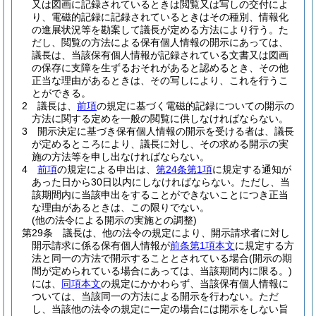
又は図画に記録されているときは閲覧又は写しの交付によ
り、電磁的記録に記録されているときはその種別、情報化
の進展状況等を勘案して議長が定める方法により行う。
た
だし、閲覧の方法による保有個人情報の開示にあっては、
議長は、当該保有個人情報が記録されている文書又は図画
の保存に支障を生ずるおそれがあると認めるとき、その他
正当な理由があるときは、その写しにより、これを行うこ
とができる。
2
議長は、
前項
の規定に基づく電磁的記録についての開示の
方法に関する定めを一般の閲覧に供しなければならない。
3
開示決定に基づき保有個人情報の開示を受ける者は、議長
が定めるところにより、議長に対し、その求める開示の実
施の方法等を申し出なければならない。
4
前項
の規定による申出は、
第24条第1項
に規定する通知が
あった日から30日以内にしなければならない。
ただし、当
該期間内に当該申出をすることができないことにつき正当
な理由があるときは、この限りでない。
(他の法令による開示の実施との調整)
第29条
議長は、他の法令の規定により、開示請求者に対し
開示請求に係る保有個人情報が
前条第1項本文
に規定する方
法と同一の方法で開示することとされている場合
(開示の期
間が定められている場合にあっては、当該期間内に限る。)
には、
同項本文
の規定にかかわらず、当該保有個人情報に
ついては、当該同一の方法による開示を行わない。
ただ
し、当該他の法令の規定に一定の場合には開示をしない旨