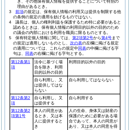
き、その他保有個人情報を提供することについて特別の
理由があるとき。
3
前項
の規定は、保有個人情報の利用又は提供を制限する他
の条例の規定の適用を妨げるものではない。
4
議長は、個人の権利利益を保護するため特に必要があると
認めるときは、保有個人情報の利用目的以外の目的のため
の議会の内部における利用を職員に限るものとする。
5
保有特定個人情報に関しては、
第2項第2号
から
第4号
まで
の規定は適用しないものとし、
次の表
の左欄に掲げる規定
の適用については、これらの規定中
同表
の中欄に掲げる字
句は、
同表
の右欄に掲げる字句とする。
第12条第1
法令に基づく場
利用目的以外の目的
項
合を除き、利用
目的以外の目的
自ら利用し、又
自ら利用してはならない
は提供してはな
らない
第12条第2
自ら利用し、又
自ら利用する
項
は提供する
第12条第2
本人の同意があ
人の生命、身体又は財産の
項第1号
るとき、又は本
保護のために必要がある場
人に提供すると
合であって、本人の同意が
き
あり、又は本人の同意を得