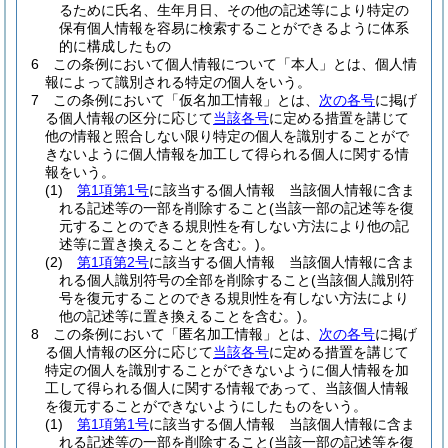
るために氏名、生年月日、その他の記述等により特定の
保有個人情報を容易に検索することができるように体系
的に構成したもの
6
この条例において個人情報について「本人」とは、個人情
報によって識別される特定の個人をいう。
7
この条例において「仮名加工情報」とは、
次の各号
に掲げ
る個人情報の区分に応じて
当該各号
に定める措置を講じて
他の情報と照合しない限り特定の個人を識別することがで
きないように個人情報を加工して得られる個人に関する情
報をいう。
(1)
第1項第1号
に該当する個人情報 当該個人情報に含ま
れる記述等の一部を削除すること
(当該一部の記述等を復
元することのできる規則性を有しない方法により他の記
述等に置き換えることを含む。)
。
(2)
第1項第2号
に該当する個人情報 当該個人情報に含ま
れる個人識別符号の全部を削除すること
(当該個人識別符
号を復元することのできる規則性を有しない方法により
他の記述等に置き換えることを含む。)
。
8
この条例において「匿名加工情報」とは、
次の各号
に掲げ
る個人情報の区分に応じて
当該各号
に定める措置を講じて
特定の個人を識別することができないように個人情報を加
工して得られる個人に関する情報であって、当該個人情報
を復元することができないようにしたものをいう。
(1)
第1項第1号
に該当する個人情報 当該個人情報に含ま
れる記述等の一部を削除すること
(当該一部の記述等を復