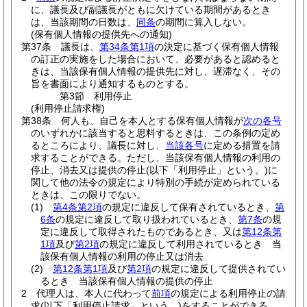
に、議長及び副議長がともに欠けている期間があるとき
は、当該期間の日数は、
同条
の期間に算入しない。
(保有個人情報の提供先への通知)
第37条
議長は、
第34条第1項
の決定に基づく保有個人情報
の訂正の実施をした場合において、必要があると認めると
きは、当該保有個人情報の提供先に対し、遅滞なく、その
旨を書面により通知するものとする。
第3節
利用停止
(利用停止請求権)
第38条
何人も、自己を本人とする保有個人情報が
次の各号
のいずれかに該当すると思料するときは、この条例の定め
るところにより、議長に対し、
当該各号
に定める措置を請
求することができる。
ただし、当該保有個人情報の利用の
停止、消去又は提供の停止
(以下「利用停止」という。)
に
関して他の法令の規定により特別の手続が定められている
ときは、この限りでない。
(1)
第4条第2項
の規定に違反して保有されているとき、
第
6条
の規定に違反して取り扱われているとき、
第7条
の規
定に違反して取得されたものであるとき、又は
第12条第
1項
及び
第2項
の規定に違反して利用されているとき 当
該保有個人情報の利用の停止又は消去
(2)
第12条第1項
及び
第2項
の規定に違反して提供されてい
るとき 当該保有個人情報の提供の停止
2
代理人は、本人に代わって
前項
の規定による利用停止の請
求
(以下「利用停止請求」という。)
をすることができる。