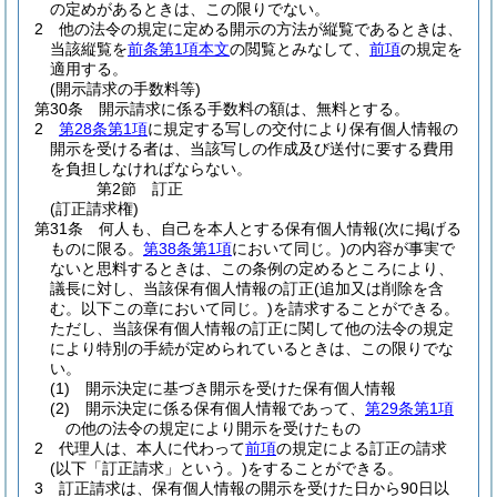
の定めがあるときは、この限りでない。
2
他の法令の規定に定める開示の方法が縦覧であるときは、
当該縦覧を
前条第1項本文
の閲覧とみなして、
前項
の規定を
適用する。
(開示請求の手数料等)
第30条
開示請求に係る手数料の額は、無料とする。
2
第28条第1項
に規定する写しの交付により保有個人情報の
開示を受ける者は、当該写しの作成及び送付に要する費用
を負担しなければならない。
第2節
訂正
(訂正請求権)
第31条
何人も、自己を本人とする保有個人情報
(次に掲げる
ものに限る。
第38条第1項
において同じ。)
の内容が事実で
ないと思料するときは、この条例の定めるところにより、
議長に対し、当該保有個人情報の訂正
(追加又は削除を含
む。以下この章において同じ。)
を請求することができる。
ただし、当該保有個人情報の訂正に関して他の法令の規定
により特別の手続が定められているときは、この限りでな
い。
(1)
開示決定に基づき開示を受けた保有個人情報
(2)
開示決定に係る保有個人情報であって、
第29条第1項
の他の法令の規定により開示を受けたもの
2
代理人は、本人に代わって
前項
の規定による訂正の請求
(以下「訂正請求」という。)
をすることができる。
3
訂正請求は、保有個人情報の開示を受けた日から90日以