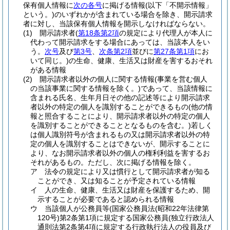
保有個人情報に
次の各号
に掲げる情報
(以下「不開示情報」
という。)
のいずれかが含まれている場合を除き、開示請求
者に対し、当該保有個人情報を開示しなければならない。
(1)
開示請求者
(
第18条第2項
の規定により代理人が本人に
代わって開示請求をする場合にあっては、当該本人をい
う。
次号
及び
第3号
、
次条第2項
並びに
第27条第1項
にお
いて同じ。)
の生命、健康、生活又は財産を害するおそれ
がある情報
(2)
開示請求者以外の個人に関する情報
(事業を営む個人
の当該事業に関する情報を除く。)
であって、当該情報に
含まれる氏名、生年月日その他の記述等により開示請求
者以外の特定の個人を識別することができるもの
(他の情
報と照合することにより、開示請求者以外の特定の個人
を識別することができることとなるものを含む。)
若しく
は個人識別符号が含まれるもの又は開示請求者以外の特
定の個人を識別することはできないが、開示することに
より、なお開示請求者以外の個人の権利利益を害するお
それがあるもの。
ただし、次に掲げる情報を除く。
ア
法令の規定により又は慣行として開示請求者が知る
ことができ、又は知ることが予定されている情報
イ
人の生命、健康、生活又は財産を保護するため、開
示することが必要であると認められる情報
ウ
当該個人が公務員等
(国家公務員法
(昭和22年法律第
120号)
第2条第1項に規定する国家公務員
(独立行政法人
通則法第2条第4項に規定する行政執行法人の役員及び