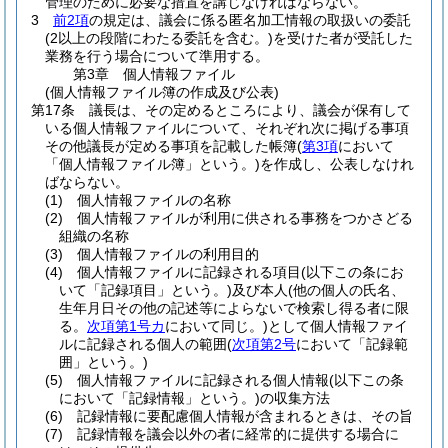
管理のために必要な措置を講じなければならない。
3
前2項
の規定は、議会に係る匿名加工情報の取扱いの委託
(2以上の段階にわたる委託を含む。)
を受けた者が受託した
業務を行う場合について準用する。
第3章
個人情報ファイル
(個人情報ファイル簿の作成及び公表)
第17条
議長は、その定めるところにより、議会が保有して
いる個人情報ファイルについて、それぞれ次に掲げる事項
その他議長が定める事項を記載した帳簿
(
第3項
において
「個人情報ファイル簿」という。)
を作成し、公表しなけれ
ばならない。
(1)
個人情報ファイルの名称
(2)
個人情報ファイルが利用に供される事務をつかさどる
組織の名称
(3)
個人情報ファイルの利用目的
(4)
個人情報ファイルに記録される項目
(以下この条にお
いて「記録項目」という。)
及び本人
(他の個人の氏名、
生年月日その他の記述等によらないで検索し得る者に限
る。
次項第1号カ
において同じ。)
として個人情報ファイ
ルに記録される個人の範囲
(
次項第2号
において「記録範
囲」という。)
(5)
個人情報ファイルに記録される個人情報
(以下この条
において「記録情報」という。)
の収集方法
(6)
記録情報に要配慮個人情報が含まれるときは、その旨
(7)
記録情報を議会以外の者に経常的に提供する場合に