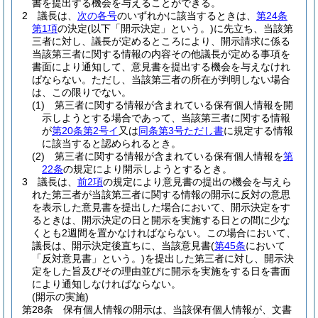
書を提出する機会を与えることができる。
2
議長は、
次の各号
のいずれかに該当するときは、
第24条
第1項
の決定
(以下「開示決定」という。)
に先立ち、当該第
三者に対し、議長が定めるところにより、開示請求に係る
当該第三者に関する情報の内容その他議長が定める事項を
書面により通知して、意見書を提出する機会を与えなけれ
ばならない。
ただし、当該第三者の所在が判明しない場合
は、この限りでない。
(1)
第三者に関する情報が含まれている保有個人情報を開
示しようとする場合であって、当該第三者に関する情報
が
第20条第2号イ
又は
同条第3号ただし書
に規定する情報
に該当すると認められるとき。
(2)
第三者に関する情報が含まれている保有個人情報を
第
22条
の規定により開示しようとするとき。
3
議長は、
前2項
の規定により意見書の提出の機会を与えら
れた第三者が当該第三者に関する情報の開示に反対の意思
を表示した意見書を提出した場合において、開示決定をす
るときは、開示決定の日と開示を実施する日との間に少な
くとも2週間を置かなければならない。
この場合において、
議長は、開示決定後直ちに、当該意見書
(
第45条
において
「反対意見書」という。)
を提出した第三者に対し、開示決
定をした旨及びその理由並びに開示を実施をする日を書面
により通知しなければならない。
(開示の実施)
第28条
保有個人情報の開示は、当該保有個人情報が、文書