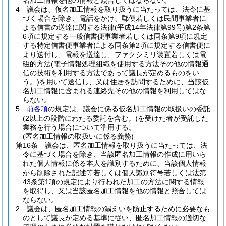
名加工情報を他の情報と照合してはならない。
4
議会は、仮名加工情報を取り扱うに当たっては、法令に基
づく場合を除き、電話をかけ、郵便若しくは民間事業者に
よる信書の送達に関する法律
(平成14年法律第99号)
第2条第
6項に規定する一般信書便事業者若しくは同条第9項に規定
する特定信書便事業者による同条第2項に規定する信書便に
より送付し、電報を送達し、ファクシミリ装置若しくは電
磁的方法
(電子情報処理組織を使用する方法その他の情報通
信の技術を利用する方法であって議長が定めるものをい
う。)
を用いて送信し、又は住居を訪問するために、当該仮
名加工情報に含まれる連絡先その他の情報を利用してはな
らない。
5
前各項
の規定は、議会に係る仮名加工情報の取扱いの委託
(2以上の段階にわたる委託を含む。)
を受けた者が受託した
業務を行う場合について準用する。
(匿名加工情報の取扱いに係る義務)
第16条
議会は、匿名加工情報を取り扱うに当たっては、法
令に基づく場合を除き、当該匿名加工情報の作成に用いら
れた個人情報に係る本人を識別するために、当該個人情報
から削除された記述等若しくは個人識別符号若しくは法第
43条第1項の規定により行われた加工の方法に関する情報
を取得し、又は当該匿名加工情報を他の情報と照合しては
ならない。
2
議会は、匿名加工情報の漏えいを防止するために必要なも
のとして議長が定める基準に従い、匿名加工情報の適切な