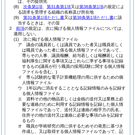
は、その提供先
(8)
次条第1項
、
第31条第1項
又は
第38条第1項
の規定によ
る請求を受理する組織の名称及び所在地
(9)
第31条第1項ただし書
又は
第38条第1項ただし書
に該
当するときは、その旨
2
前項
の規定は、次に掲げる個人情報ファイルについては、
適用しない。
(1)
次に掲げる個人情報ファイル
ア
議会の議員若しくは議員であった者又は職員若しく
は職員であった者に係る個人情報ファイルであって、
専らその人事、議員報酬、給与若しくは報酬若しくは
福利厚生に関する事項又はこれらに準ずる事項を記録
するもの
(議長が行う職員の採用試験に関する個人情報
ファイルを含む。)
イ
専ら試験的な電子計算機処理の用に供するための個
人情報ファイル
ウ
1年以内に消去することとなる記録情報のみを記録す
る個人情報ファイル
エ
資料その他の物品若しくは金銭の送付又は業務上必
要な連絡のために利用する記録情報を記録した個人情
報ファイルであって、送付又は連絡の相手方の氏名、
住所その他の送付又は連絡に必要な事項のみを記録す
るもの
オ
職員が学術研究の用に供するためその発意に基づき
作成し、又は取得する個人情報ファイルであって、記