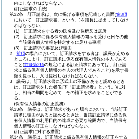
内にしなければならない。
(訂正請求の手続)
第32条
訂正請求は、次に掲げる事項を記載した書面
(
第3項
において「訂正請求書」という。)
を議長に提出してしなけ
ればならない。
(1)
訂正請求をする者の氏名及び住所又は居所
(2)
訂正請求に係る保有個人情報の開示を受けた日その他
当該保有個人情報を特定するに足りる事項
(3)
訂正請求の趣旨及び理由
2
前項
の場合において、訂正請求をする者は、議長が定める
ところにより、訂正請求に係る保有個人情報の本人である
こと
(
前条第2項
の規定による訂正請求にあっては、訂正請
求に係る保有個人情報の本人の代理人であること)
を示す書
類を提示し、又は提出しなければならない。
3
議長は、訂正請求書に形式上の不備があると認めるとき
は、訂正請求をした者
(以下「訂正請求者」という。)
に対
し、相当の期間を定めて、その補正を求めることができ
る。
(保有個人情報の訂正義務)
第33条
議長は、訂正請求があった場合において、当該訂正
請求に理由があると認めるときは、当該訂正請求に係る保
有個人情報の利用目的の達成に必要な範囲内で、当該保有
個人情報の訂正をしなければならない。
(訂正請求に対する措置)
第34条
議長は、訂正請求に係る保有個人情報の訂正をする