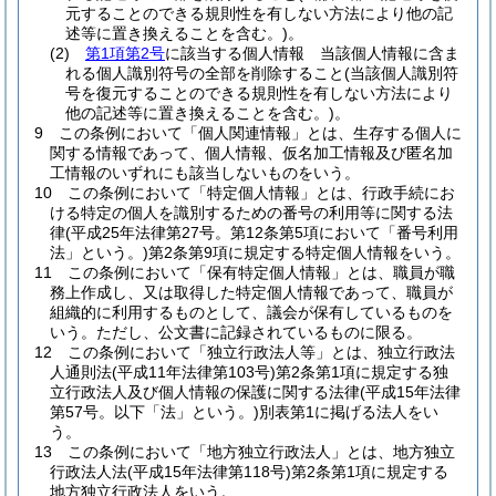
元することのできる規則性を有しない方法により他の記
述等に置き換えることを含む。)
。
(2)
第1項第2号
に該当する個人情報 当該個人情報に含ま
れる個人識別符号の全部を削除すること
(当該個人識別符
号を復元することのできる規則性を有しない方法により
他の記述等に置き換えることを含む。)
。
9
この条例において「個人関連情報」とは、生存する個人に
関する情報であって、個人情報、仮名加工情報及び匿名加
工情報のいずれにも該当しないものをいう。
10
この条例において「特定個人情報」とは、行政手続にお
ける特定の個人を識別するための番号の利用等に関する法
律
(平成25年法律第27号。第12条第5項において「番号利用
法」という。)
第2条第9項に規定する特定個人情報をいう。
11
この条例において「保有特定個人情報」とは、職員が職
務上作成し、又は取得した特定個人情報であって、職員が
組織的に利用するものとして、議会が保有しているものを
いう。
ただし、公文書に記録されているものに限る。
12
この条例において「独立行政法人等」とは、独立行政法
人通則法
(平成11年法律第103号)
第2条第1項に規定する独
立行政法人及び個人情報の保護に関する法律
(平成15年法律
第57号。以下「法」という。)
別表第1に掲げる法人をい
う。
13
この条例において「地方独立行政法人」とは、地方独立
行政法人法
(平成15年法律第118号)
第2条第1項に規定する
地方独立行政法人をいう。