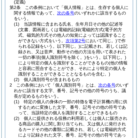
(定義)
第2条
この条例において「個人情報」とは、生存する個人に
関する情報であって、
次の各号
のいずれかに該当するもの
をいう。
(1)
当該情報に含まれる氏名、生年月日その他の記述等
(文書、図画若しくは電磁的記録
(電磁的方式
(電子的方
式、磁気的方式その他人の知覚によっては認識すること
ができない方式をいう。
次項第2号
において同じ。)
で作
られる記録をいう。以下同じ。)
に記載され、若しくは記
録され、又は音声、動作その他の方法を用いて表された
一切の事項
(個人識別符号を除く。)
をいう。以下同じ。)
により特定の個人を識別することができるもの
(他の情報
と容易に照合することができ、それにより特定の個人を
識別することができることとなるものを含む。)
(2)
個人識別符号が含まれるもの
2
この条例において「個人識別符号」とは、
次の各号
のいず
れかに該当する文字、番号、記号その他の符号のうち、議
長が定めるものをいう。
(1)
特定の個人の身体の一部の特徴を電子計算機の用に供
するために変換した文字、番号、記号その他の符号であ
って、当該特定の個人を識別することができるもの
(2)
個人に提供される役務の利用若しくは個人に販売され
る商品の購入に関し割り当てられ、又は個人に発行され
るカードその他の書類に記載され、若しくは電磁的方式
により記録された文字、番号、記号その他の符号であっ