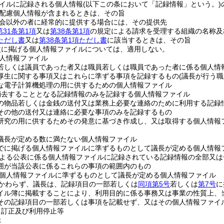
イルに記録される個人情報
(以下この条において「記録情報」という。)
配慮個人情報が含まれるときは、その旨
会以外の者に経常的に提供する場合には、その提供先
第31条第1項
又は
第38条第1項
の規定による請求を受理する組織の名称及
項ただし書
又は
第38条第1項ただし書
に該当するときは、その旨
次に掲げる個人情報ファイルについては、適用しない。
人情報ファイル
若しくは議員であった者又は職員若しくは職員であった者に係る個人情
厚生に関する事項又はこれらに準ずる事項を記録するもの
(議長が行う
な電子計算機処理の用に供するための個人情報ファイル
消去することとなる記録情報のみを記録する個人情報ファイル
の物品若しくは金銭の送付又は業務上必要な連絡のために利用する記録
その他の送付又は連絡に必要な事項のみを記録するもの
研究の用に供するためその発意に基づき作成し、又は取得する個人情報
議長が定める数に満たない個人情報ファイル
でに掲げる個人情報ファイルに準ずるものとして議長が定める個人情報
よる公表に係る個人情報ファイルに記録されている記録情報の全部又は
囲が当該公表に係るこれらの事項の範囲内のもの
個人情報ファイルに準ずるものとして議長が定める個人情報ファイル
かわらず、議長は、記録項目の一部若しくは
同項第5号
若しくは
第7号
に
イル簿に掲載することにより、利用目的に係る事務又は事業の性質上、
その記録項目の一部若しくは事項を記載せず、又はその個人情報ファイ
、訂正及び利用停止等
示