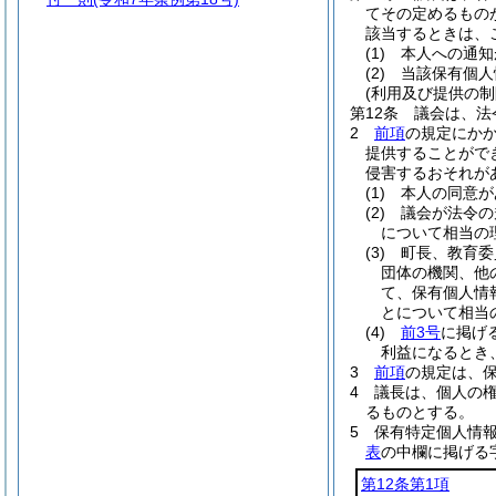
てその定めるもの
該当するときは、
(1)
本人への通知
(2)
当該保有個人
(利用及び提供の制
第12条
議会は、法
2
前項
の規定にか
提供することがで
侵害するおそれが
(1)
本人の同意が
(2)
議会が法令の
について相当の
(3)
町長、教育委
団体の機関、他
て、保有個人情
とについて相当
(4)
前3号
に掲げ
利益になるとき
3
前項
の規定は、
4
議長は、個人の
るものとする。
5
保有特定個人情
表
の中欄に掲げる
第12条第1項