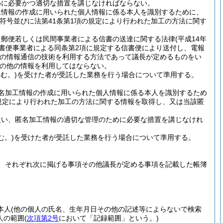
めに必要かつ適切な措置を講じなければならない。
工情報の作成に用いられた個人情報に係る本人を識別するために、
符号並びに法第41条第1項の規定により行われた加工の方法に関す
、郵便若しくは民間事業者による信書の送達に関する法律
(平成14年
信書便事業者による同条第2項に規定する信書便により送付し、電報
他の情報通信の技術を利用する方法であって議長が定めるものをい
の他の情報を利用してはならない。
む。)
を受けた者が受託した業務を行う場合について準用する。
名加工情報の作成に用いられた個人情報に係る本人を識別するため
規定により行われた加工の方法に関する情報を取得し、又は当該匿
従い、匿名加工情報の適切な管理のために必要な措置を講じなけれ
む。)
を受けた者が受託した業務を行う場合について準用する。
、それぞれ次に掲げる事項その他議長が定める事項を記載した帳簿
本人
(他の個人の氏名、生年月日その他の記述等によらないで検索
人の範囲
(
次項第2号
において「記録範囲」という。)