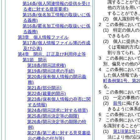
識することがで
第14条
(個人関連情報の提供を受け
他の方法を用い
る者に対する措置要求)
することができ
第15条
(仮名加工情報の取扱いに係
(2)
個人識別符号
る義務)
2
この条例におい
第16条
(匿名加工情報の取扱いに係
(1)
特定の個人の
る義務)
できるもの
第3章
個人情報ファイル
(2)
個人に提供さ
第17条
(個人情報ファイル簿の作成
くは電磁的方式
及び公表)
割り当てられ、
第4章
開示、訂正及び利用停止等
3
この条例におい
第1節
開示
別、偏見その他の
第18条
(開示請求権)
4
この条例におい
第19条
(開示請求の手続)
した個人情報であ
第20条
(保有個人情報の開示義
町条例第1号。第
務)
る。
第21条
(部分開示)
5
この条例におい
第22条
(裁量的開示)
(1)
一定の事務の
第23条
(保有個人情報の存否に関
(2)
前号
に掲げる
する情報)
きるように体系
第24条
(開示請求に対する措置)
6
この条例におい
第25条
(開示決定等の期限)
7
この条例におい
第26条
(開示決定等の期限の特
を識別することが
例)
(1)
第1項第1号
に
第27条
(第三者に対する意見書提
法により他の記
出の機会の付与等)