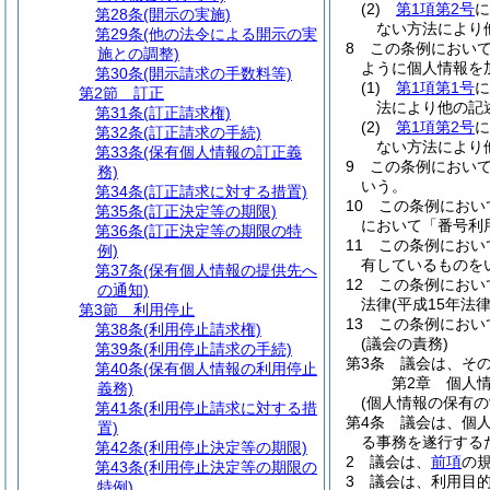
(2)
第1項第2号
に
第28条
(開示の実施)
ない方法により
第29条
(他の法令による開示の実
8
この条例におい
施との調整)
ように個人情報を
第30条
(開示請求の手数料等)
(1)
第1項第1号
に
第2節
訂正
法により他の記
第31条
(訂正請求権)
(2)
第1項第2号
に
第32条
(訂正請求の手続)
ない方法により
第33条
(保有個人情報の訂正義
9
この条例におい
務)
いう。
第34条
(訂正請求に対する措置)
10
この条例におい
第35条
(訂正決定等の期限)
において「番号利
第36条
(訂正決定等の期限の特
11
この条例におい
例)
有しているものを
第37条
(保有個人情報の提供先へ
12
この条例におい
の通知)
法律
(平成15年法
第3節
利用停止
13
この条例におい
第38条
(利用停止請求権)
(議会の責務)
第39条
(利用停止請求の手続)
第3条
議会は、そ
第40条
(保有個人情報の利用停止
第2章
個人
義務)
(個人情報の保有の
第41条
(利用停止請求に対する措
第4条
議会は、個
置)
る事務を遂行する
第42条
(利用停止決定等の期限)
2
議会は、
前項
の
第43条
(利用停止決定等の期限の
3
議会は、利用目
特例)