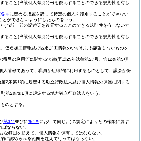
すること
(当該個人識別符号を復元することのできる規則性を有し
該各号
に定める措置を講じて特定の個人を識別することができない
ことができないようにしたものをいう。
と
(当該一部の記述等を復元することのできる規則性を有しない方
すること
(当該個人識別符号を復元することのできる規則性を有し
報、仮名加工情報及び匿名加工情報のいずれにも該当しないものを
の番号の利用等に関する法律
(平成25年法律第27号。第12条第5項
個人情報であって、職員が組織的に利用するものとして、議会が保
)
第2条第1項に規定する独立行政法人及び個人情報の保護に関する
号)
第2条第1項に規定する地方独立行政法人をいう。
るものとする。
び
第3号
並びに
第4章
において同じ。)
の規定によりその権限に属す
ればならない。
要な範囲を超えて、個人情報を保有してはならない。
理的に認められる範囲を超えて行ってはならない。