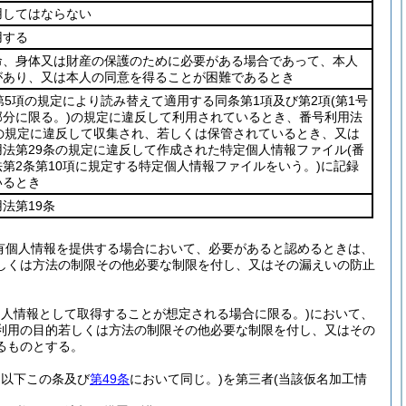
用してはならない
用する
命、身体又は財産の保護のために必要がある場合であって、本人
があり、又は本人の同意を得ることが困難であるとき
第5項の規定により読み替えて適用する同条第1項及び第2項
(第1号
分に限る。)
の規定に違反して利用されているとき、番号利用法
条の規定に違反して収集され、若しくは保管されているとき、又は
用法第29条の規定に違反して作成された特定個人情報ファイル
(番
第2条第10項に規定する特定個人情報ファイルをいう。)
に記録
いるとき
法第19条
有個人情報を提供する場合において、必要があると認めるときは、
しくは方法の制限その他必要な制限を付し、又はその漏えいの防止
個人情報として取得することが想定される場合に限る。)
において、
利用の目的若しくは方法の制限その他必要な制限を付し、又はその
るものとする。
。以下この条及び
第49条
において同じ。)
を第三者
(当該仮名加工情