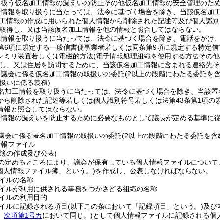
り扱う仮名加工情報の漏えいの防止その他仮名加工情報の安全管理のた
工情報を取り扱うに当たっては、法令に基づく場合を除き、当該仮名加
加工情報の作成に用いられた個人情報から削除された記述等及び個人識別
取得し、又は当該仮名加工情報を他の情報と照合してはならない。
工情報を取り扱うに当たっては、法令に基づく場合を除き、電話をかけ
第6項に規定する一般信書便事業者若しくは同条第9項に規定する特定
シミリ装置若しくは電磁的方法
(電子情報処理組織を使用する方法その
し、又は住居を訪問するために、当該仮名加工情報に含まれる連絡先そ
、議会に係る仮名加工情報の取扱いの委託
(2以上の段階にわたる委託を含
扱いに係る義務)
名加工情報を取り扱うに当たっては、法令に基づく場合を除き、当該匿
から削除された記述等若しくは個人識別符号若しくは法第43条第1項の
情報と照合してはならない。
工情報の漏えいを防止するために必要なものとして議長が定める基準に
議会に係る匿名加工情報の取扱いの委託
(2以上の段階にわたる委託を含
情報ファイル
簿の作成及び公表)
の定めるところにより、議会が保有している個人情報ファイルについて
個人情報ファイル簿」という。)
を作成し、公表しなければならない。
イルの名称
イルが利用に供される事務をつかさどる組織の名称
イルの利用目的
イルに記録される項目
(以下この条において「記録項目」という。)
及び
。
次項第1号カ
において同じ。)
として個人情報ファイルに記録される個