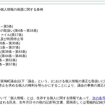
の個人情報の保護に関する条例
条～第3条)
等の取扱い
(第4条～第16条)
ファイル
(第17条)
正及び利用停止等
18条～第30条)
31条～第37条)
止
(第38条～第43条)
求
(第44条～第46条)
7条～第52条)
3条～第57条)
、斑鳩町議会
(以下「議会」という。)
における個人情報の適正な取扱いに
停止を求める個人の権利を明らかにすることにより、議会の事務の適正
おいて「個人情報」とは、生存する個人に関する情報であって、
次の各
まれる氏名、生年月日その他の記述等
(文書、図画若しくは電磁的記録