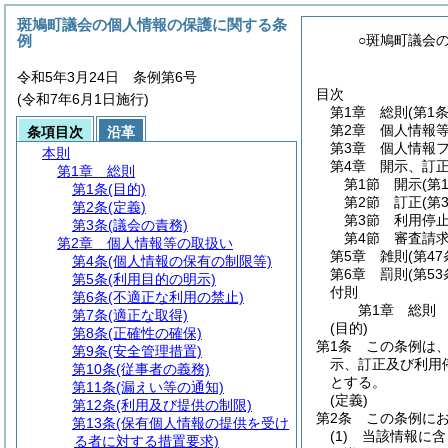
斑鳩町議会の個人情報の保護に関する条
例
○斑鳩町議会
令和5年3月24日 条例第6号
目次
(令和7年6月1日施行)
第1章
総則
(第1
第2章
個人情報
条項目次
沿革
第3章
個人情報
本則
第4章
開示、訂
第1章
総則
第1節
開示
(第
第1条
(目的)
第2節
訂正
(第
第2条
(定義)
第3節
利用停
第3条
(議会の責務)
第4節
審査請
第2章
個人情報等の取扱い
第5章
雑則
(第4
第4条
(個人情報の保有の制限等)
第6章
罰則
(第5
第5条
(利用目的の明示)
付則
第6条
(不適正な利用の禁止)
第1章
総則
第7条
(適正な取得)
(目的)
第8条
(正確性の確保)
第1条
この条例は
第9条
(安全管理措置)
示、訂正及び利用
第10条
(従事者の義務)
とする。
第11条
(漏えい等の通知)
(定義)
第12条
(利用及び提供の制限)
第2条
この条例に
第13条
(保有個人情報の提供を受け
(1)
当該情報に含
る者に対する措置要求)