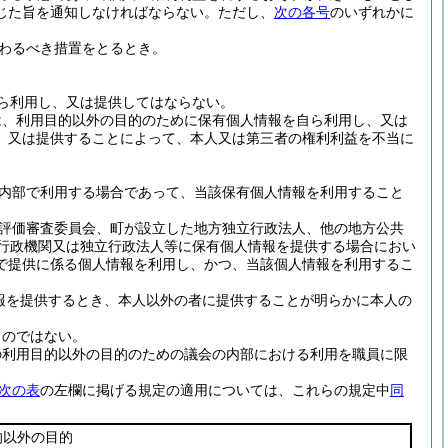
じた旨を通知しなければならない。
ただし、
次の各号
のいずれかに
わるべき措置をとるとき。
ら利用し、又は提供してはならない。
は、利用目的以外の目的のために保有個人情報を自ら利用し、又は
、又は提供することによって、本人又は第三者の権利利益を不当に
内部で利用する場合であって、当該保有個人情報を利用すること
評価審査委員会、町が設立した地方独立行政法人、他の地方公共
る行政機関又は独立行政法人等に保有個人情報を提供する場合におい
で提供に係る個人情報を利用し、かつ、当該個人情報を利用するこ
報を提供するとき、本人以外の者に提供することが明らかに本人の
ものではない。
の利用目的以外の目的のための議会の内部における利用を職員に限
次の表
の左欄に掲げる規定の適用については、これらの規定中
同
的以外の目的