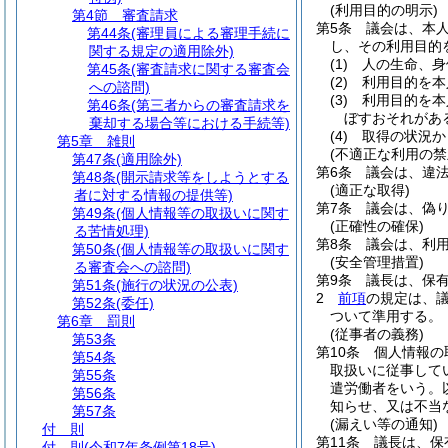
(利用目的の明示)
第4節
審査請求
第5条
議会は、本
第44条
(審理員による審理手続に
し、その利用目的
関する規定の適用除外)
(1)
人の生命、身
第45条
(審査請求に関する審査会
(2)
利用目的を本
への諮問)
(3)
利用目的を本
第46条
(第三者からの審査請求を
ぼすおそれがあ
棄却する場合等における手続等)
(4)
取得の状況か
第5章
雑則
(不適正な利用の禁
第47条
(適用除外)
第6条
議会は、違
第48条
(開示請求等をしようとする
(適正な取得)
者に対する情報の提供等)
第7条
議会は、偽
第49条
(個人情報等の取扱いに関す
(正確性の確保)
る苦情処理)
第8条
議会は、利
第50条
(個人情報等の取扱いに関す
(安全管理措置)
る審査会への諮問)
第9条
議長は、保
第51条
(施行の状況の公表)
2
前項
の規定は、
第52条
(委任)
ついて準用する。
第6章
罰則
(従事者の義務)
第53条
第10条
個人情報の
第54条
取扱いに従事して
第55条
遣労働者をいう。
第56条
知らせ、又は不当
第57条
(漏えい等の通知)
付 則
第11条
議長は、保
付 則
(令和7年条例第18号)