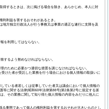
取得するときは、次に掲げる場合を除き、あらかじめ、本人に対
権利利益を害するおそれがあるとき。
は地方独立行政法人が行う事務又は事業の適正な遂行に支障を及
情報を利用してはならない。
合致するよう努めなければならない。
管理のために必要かつ適切な措置を講じなければならない。
を受けた者が受託した業務を行う場合における個人情報の取扱いに
事している者若しくは従事していた者又は議会において個人情報の
保護等に関する法律
(昭和60年法律第88号)
第2条第2号に規定する派
者は、その業務に関して知り得た個人情報の内容をみだりに他人に
係る事態であって個人の権利利益を害するおそれが大きいものとし