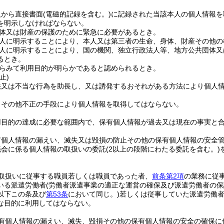
人から直接書面
(電磁的記録を含む。)
に記録された当該本人の個人情報を
を明示しなければならない。
体又は財産の保護のために緊急に必要があるとき。
人に明示することにより、本人又は第三者の生命、身体、財産その他の
人に明示することにより、国の機関、独立行政法人等、地方公共団体又
るとき。
らみて利用目的が明らかであると認められるとき。
止)
法又は不当な行為を助長し、又は誘発するおそれがある方法により個人
りその他不正の手段により個人情報を取得してはならない。
用目的の達成に必要な範囲内で、保有個人情報が過去又は現在の事実と
有個人情報の漏えい、滅失又は毀損の防止その他の保有個人情報の安全
議会に係る個人情報の取扱いの委託
(2以上の段階にわたる委託を含む。)
取扱いに従事する職員若しくは職員であった者、
前条第2項
の業務に従
いる派遣労働者
(労働者派遣事業の適正な運営の確保及び派遣労働者の
以下この条及び
第53条
において同じ。)
若しくは従事していた派遣労働
な目的に利用してはならない。
有個人情報の漏えい、滅失、毀損その他の保有個人情報の安全の確保に