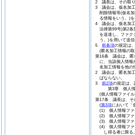
2
議長は、その取
3
議会は、仮名加
削除情報等
(仮名
る情報をいう。)
を
4
議会は、仮名加
法律第99号)
第2条
を送達し、ファク
う。)
を用いて送信
5
前各項
の規定は
(匿名加工情報の取
第16条
議会は、匿
に、当該個人情報
名加工情報を他の
2
議会は、匿名加
ばならない。
3
前2項
の規定は、
第3章
個人
(個人情報ファイル
第17条
議長は、そ
(
第3項
において「
(1)
個人情報ファ
(2)
個人情報ファ
(3)
個人情報ファ
(4)
個人情報ファ
し得る者に限る