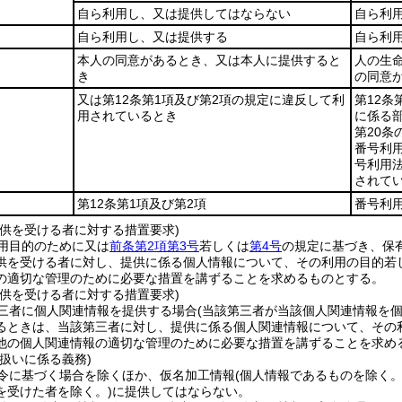
自ら利用し、又は提供してはならない
自ら利
自ら利用し、又は提供する
自ら利
本人の同意があるとき、又は本人に提供すると
人の生
き
の同意
又は第12条第1項及び第2項の規定に違反して利
第12条
用されているとき
に係る部
第20
番号利
号利用法
されて
第12条第1項及び第2項
番号利用
提供を受ける者に対する措置要求)
用目的のために又は
前条第2項第3号
若しくは
第4号
の規定に基づき、保
供を受ける者に対し、提供に係る個人情報について、その利用の目的若
の適切な管理のために必要な措置を講ずることを求めるものとする。
提供を受ける者に対する措置要求)
三者に個人関連情報を提供する場合
(当該第三者が当該個人関連情報を
るときは、当該第三者に対し、提供に係る個人関連情報について、その
他の個人関連情報の適切な管理のために必要な措置を講ずることを求め
扱いに係る義務)
令に基づく場合を除くほか、仮名加工情報
(個人情報であるものを除く
を受けた者を除く。)
に提供してはならない。