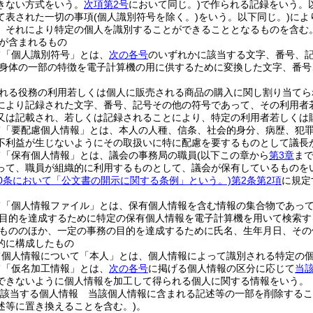
きない方式をいう。
次項第2号
において同じ。)
で作られる記録をいう。
て表された一切の事項
(個人識別符号を除く。)
をいう。以下同じ。)
によ
、それにより特定の個人を識別することができることとなるものを含む。
が含まれるもの
て「個人識別符号」とは、
次の各号
のいずれかに該当する文字、番号、
身体の一部の特徴を電子計算機の用に供するために変換した文字、番号
れる役務の利用若しくは個人に販売される商品の購入に関し割り当てら
により記録された文字、番号、記号その他の符号であって、その利用者
又は記載され、若しくは記録されることにより、特定の利用者若しくは
て「要配慮個人情報」とは、本人の人種、信条、社会的身分、病歴、犯
不利益が生じないようにその取扱いに特に配慮を要するものとして議長
て「保有個人情報」とは、議会の事務局の職員
(以下この章から
第3章
ま
って、職員が組織的に利用するものとして、議会が保有しているものを
20条において「公文書の開示に関する条例」という。)
第2条第2項
に規定
て「個人情報ファイル」とは、保有個人情報を含む情報の集合物であっ
目的を達成するために特定の保有個人情報を電子計算機を用いて検索す
もののほか、一定の事務の目的を達成するために氏名、生年月日、その
的に構成したもの
て個人情報について「本人」とは、個人情報によって識別される特定の
て「仮名加工情報」とは、
次の各号
に掲げる個人情報の区分に応じて
当
できないように個人情報を加工して得られる個人に関する情報をいう。
該当する個人情報 当該個人情報に含まれる記述等の一部を削除するこ
述等に置き換えることを含む。)
。