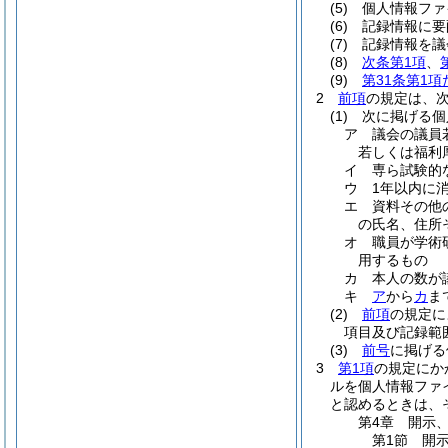
(5)
個人情報ファ
(6)
記録情報に要
(7)
記録情報を議
(8)
次条第1項
、
(9)
第31条第1
2
前項
の規定は、
(1)
次に掲げる個
ア
議会の議員
若しくは福利
イ
専ら試験的
ウ
1年以内に
エ
資料その他
の氏名、住所
オ
職員が学術
用するもの
カ
本人の数が
キ
ア
から
カ
ま
(2)
前項
の規定に
項目及び記録範
(3)
前号
に掲げる
3
第1項
の規定にか
ルを個人情報ファ
と認めるときは、
第4章
開示
第1節
開