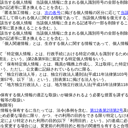
該当する個人情報 当該個人情報に含まれる個人識別符号の全部を削除
他の記述等に置き換えることを含む。)
。
て「匿名加工情報」とは、
次の各号
に掲げる個人情報の区分に応じて
当
加工して得られる個人に関する情報であって、当該個人情報を復元する
該当する個人情報 当該個人情報に含まれる記述等の一部を削除するこ
述等に置き換えることを含む。)
。
該当する個人情報 当該個人情報に含まれる個人識別符号の全部を削除
他の記述等に置き換えることを含む。)
。
て「個人関連情報」とは、生存する個人に関する情報であって、個人情
て「特定個人情報」とは、行政手続における特定の個人を識別するため
用法」という。)
第2条第9項に規定する特定個人情報をいう。
て「保有特定個人情報」とは、職員が職務上作成し、又は取得した特定
いう。
ただし、公文書に記録されているものに限る。
て「独立行政法人等」とは、独立行政法人通則法
(平成11年法律第103号
律第57号。以下「法」という。)
別表第1に掲げる法人をいう。
て「地方独立行政法人」とは、地方独立行政法人法
(平成15年法律第118
の保有する個人情報の適正な取扱いが確保されるよう必要な措置を講ず
情報等の取扱い
制限等)
人情報を保有するに当たっては、法令
(条例を含む。
第12条第2項第2号
及
ため必要な場合に限り、かつ、その利用の目的をできる限り特定しなけ
規定により特定された利用の目的
(以下「利用目的」という。)
の達成に必
的を変更する場合には、変更前の利用目的と相当の関連性を有すると合