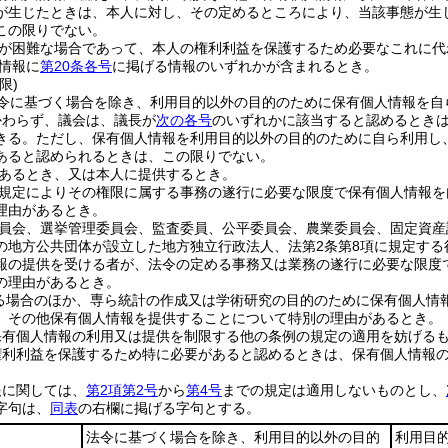
が生じたときは、本人に対し、その定めるところにより、当該事態が生
この限りでない。
が困難な場合であって、本人の権利利益を保護するため必要なこれに代
情報に
第20条各号
に掲げる情報のいずれかが含まれるとき。
限)
令に基づく場合を除き、利用目的以外の目的のために保有個人情報を自
かわらず、議会は、議長が
次の各号
のいずれかに該当すると認めるとき
きる。
ただし、保有個人情報を利用目的以外の目的のために自ら利用し
あると認められるときは、この限りでない。
あるとき、又は本人に提供するとき。
規定によりその権限に属する事務の遂行に必要な限度で保有個人情報を
理由があるとき。
員会、選挙管理委員会、監査委員、公平委員会、農業委員会、固定資産
の地方公共団体が設立した地方独立行政法人、法第2条第8項に規定す
報の提供を受ける者が、法令の定める事務又は業務の遂行に必要な限度
の理由があるとき。
る場合のほか、専ら統計の作成又は学術研究の目的のために保有個人情
、その他保有個人情報を提供することについて特別の理由があるとき。
保有個人情報の利用又は提供を制限する他の条例の規定の適用を妨げる
権利利益を保護するため特に必要があると認めるときは、保有個人情報
報に関しては、
第2項第2号
から
第4号
までの規定は適用しないものとし、
字句は、
同表
の右欄に掲げる字句とする。
法令に基づく場合を除き、利用目的以外の目的
利用目