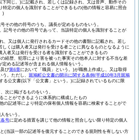
以下同じ。)
に記載され、若しくは記録され、又は音声、動作その
り特定の個人を識別することができるもの
(他の情報と容易に照合
)
記号その他の符号のうち、議長が定めるものをいう。
、記号その他の符号であって、当該特定の個人を識別することが
れ、又は個人に発行されるカードその他の書類に記載され、若し
若しくは購入者又は発行を受ける者ごとに異なるものとなるように
購入者又は発行を受ける者を識別することができるもの
罪の経歴、犯罪により害を被った事実その他本人に対する不当な差
が定める記述等が含まれる個人情報をいう。
で及び
第6章
において「職員」という。)
が職務上作成し、又は取得
いう。
ただし、
斑鳩町公文書の開示に関する条例
(平成10年3月斑鳩
する公文書
(以下「公文書」という。)
に記録されているものに限
て、次に掲げるものをいう。
ることができるように体系的に構成したもの
他の記述等により特定の保有個人情報を容易に検索することがで
個人をいう。
該各号
に定める措置を講じて他の情報と照合しない限り特定の個人
と
(当該一部の記述等を復元することのできる規則性を有しない方