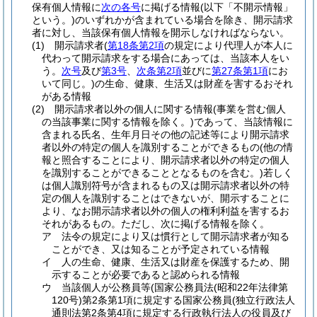
保有個人情報に
次の各号
に掲げる情報
(以下「不開示情報」
という。)
のいずれかが含まれている場合を除き、開示請求
者に対し、当該保有個人情報を開示しなければならない。
(1)
開示請求者
(
第18条第2項
の規定により代理人が本人に
代わって開示請求をする場合にあっては、当該本人をい
う。
次号
及び
第3号
、
次条第2項
並びに
第27条第1項
にお
いて同じ。)
の生命、健康、生活又は財産を害するおそれ
がある情報
(2)
開示請求者以外の個人に関する情報
(事業を営む個人
の当該事業に関する情報を除く。)
であって、当該情報に
含まれる氏名、生年月日その他の記述等により開示請求
者以外の特定の個人を識別することができるもの
(他の情
報と照合することにより、開示請求者以外の特定の個人
を識別することができることとなるものを含む。)
若しく
は個人識別符号が含まれるもの又は開示請求者以外の特
定の個人を識別することはできないが、開示することに
より、なお開示請求者以外の個人の権利利益を害するお
それがあるもの。
ただし、次に掲げる情報を除く。
ア
法令の規定により又は慣行として開示請求者が知る
ことができ、又は知ることが予定されている情報
イ
人の生命、健康、生活又は財産を保護するため、開
示することが必要であると認められる情報
ウ
当該個人が公務員等
(国家公務員法
(昭和22年法律第
120号)
第2条第1項に規定する国家公務員
(独立行政法人
通則法第2条第4項に規定する行政執行法人の役員及び