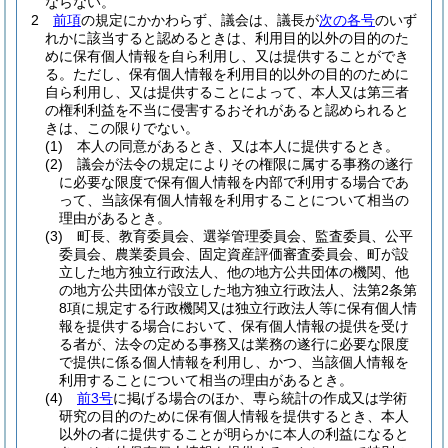
ならない。
2
前項
の規定にかかわらず、議会は、議長が
次の各号
のいず
れかに該当すると認めるときは、利用目的以外の目的のた
めに保有個人情報を自ら利用し、又は提供することができ
る。
ただし、保有個人情報を利用目的以外の目的のために
自ら利用し、又は提供することによって、本人又は第三者
の権利利益を不当に侵害するおそれがあると認められると
きは、この限りでない。
(1)
本人の同意があるとき、又は本人に提供するとき。
(2)
議会が法令の規定によりその権限に属する事務の遂行
に必要な限度で保有個人情報を内部で利用する場合であ
って、当該保有個人情報を利用することについて相当の
理由があるとき。
(3)
町長、教育委員会、選挙管理委員会、監査委員、公平
委員会、農業委員会、固定資産評価審査委員会、町が設
立した地方独立行政法人、他の地方公共団体の機関、他
の地方公共団体が設立した地方独立行政法人、法第2条第
8項に規定する行政機関又は独立行政法人等に保有個人情
報を提供する場合において、保有個人情報の提供を受け
る者が、法令の定める事務又は業務の遂行に必要な限度
で提供に係る個人情報を利用し、かつ、当該個人情報を
利用することについて相当の理由があるとき。
(4)
前3号
に掲げる場合のほか、専ら統計の作成又は学術
研究の目的のために保有個人情報を提供するとき、本人
以外の者に提供することが明らかに本人の利益になると