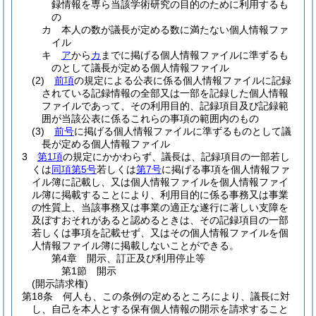
録情報を専ら当該学術研究の目的のために利用するも
の
カ
本人の数が議長が定める数に満たない個人情報ファ
イル
キ
ア
から
カ
までに掲げる個人情報ファイルに準ずるも
のとして議長が定める個人情報ファイル
(2)
前項
の規定による公表に係る個人情報ファイルに記録
されている記録情報の全部又は一部を記録した個人情報
ファイルであって、その利用目的、記録項目及び記録範
囲が当該公表に係るこれらの事項の範囲内のもの
(3)
前号
に掲げる個人情報ファイルに準ずるものとして議
長が定める個人情報ファイル
3
第1項
の規定にかかわらず、議長は、記録項目の一部若し
くは
同項第5号
若しくは
第7号
に掲げる事項を個人情報ファ
イル簿に記載し、又は個人情報ファイルを個人情報ファイ
ル簿に掲載することにより、利用目的に係る事務又は事業
の性質上、当該事務又は事業の適正な遂行に著しい支障を
及ぼすおそれがあると認めるときは、その記録項目の一部
若しくは事項を記載せず、又はその個人情報ファイルを個
人情報ファイル簿に掲載しないことができる。
第4章
開示、訂正及び利用停止等
第1節
開示
(開示請求権)
第18条
何人も、この条例の定めるところにより、議長に対
し、自己を本人とする保有個人情報の開示を請求すること