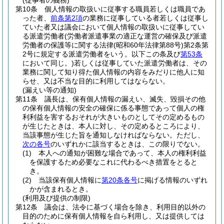
(従事者の義務)
第10条
個人情報の取扱いに従事する職員若しくは職員であ
った者、
前条第2項
の業務に従事している者若しくは従事し
ていた者又は議会において個人情報の取扱いに従事してい
る派遣労働者
(労働者派遣事業の適正な運営の確保及び派遣
労働者の保護等に関する法律
(昭和60年法律第88号)
第2条第
2号に規定する派遣労働者をいう。以下この条及び
第53条
において同じ。)
若しくは従事していた派遣労働者は、その
業務に関して知り得た個人情報の内容をみだりに他人に知
らせ、又は不当な目的に利用してはならない。
(漏えい等の通知)
第11条
議長は、保有個人情報の漏えい、滅失、毀損その他
の保有個人情報の安全の確保に係る事態であって個人の権
利利益を害するおそれが大きいものとしてその定めるもの
が生じたときは、本人に対し、その定めるところにより、
当該事態が生じた旨を通知しなければならない。
ただし、
次の各号
のいずれかに該当するときは、この限りでない。
(1)
本人への通知が困難な場合であって、本人の権利利益
を保護するため必要なこれに代わるべき措置をとると
き。
(2)
当該保有個人情報に
第20条各号
に掲げる情報のいずれ
かが含まれるとき。
(利用及び提供の制限)
第12条
議会は、法令に基づく場合を除き、利用目的以外の
目的のために保有個人情報を自ら利用し、又は提供しては