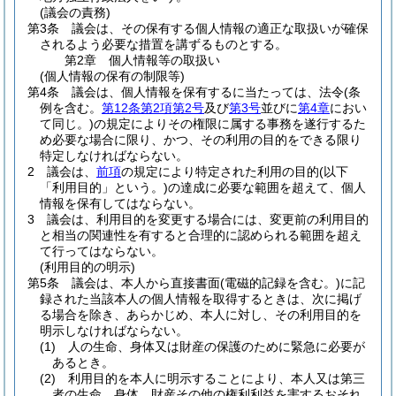
(議会の責務)
第3条
議会は、その保有する個人情報の適正な取扱いが確保
されるよう必要な措置を講ずるものとする。
第2章
個人情報等の取扱い
(個人情報の保有の制限等)
第4条
議会は、個人情報を保有するに当たっては、法令
(条
例を含む。
第12条第2項第2号
及び
第3号
並びに
第4章
におい
て同じ。)
の規定によりその権限に属する事務を遂行するた
め必要な場合に限り、かつ、その利用の目的をできる限り
特定しなければならない。
2
議会は、
前項
の規定により特定された利用の目的
(以下
「利用目的」という。)
の達成に必要な範囲を超えて、個人
情報を保有してはならない。
3
議会は、利用目的を変更する場合には、変更前の利用目的
と相当の関連性を有すると合理的に認められる範囲を超え
て行ってはならない。
(利用目的の明示)
第5条
議会は、本人から直接書面
(電磁的記録を含む。)
に記
録された当該本人の個人情報を取得するときは、次に掲げ
る場合を除き、あらかじめ、本人に対し、その利用目的を
明示しなければならない。
(1)
人の生命、身体又は財産の保護のために緊急に必要が
あるとき。
(2)
利用目的を本人に明示することにより、本人又は第三
者の生命、身体、財産その他の権利利益を害するおそれ