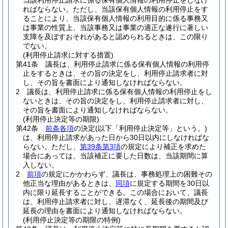
当該利用停止請求に係る保有個人情報の利用停止をしなけ
ればならない。
ただし、当該保有個人情報の利用停止をす
ることにより、当該保有個人情報の利用目的に係る事務又
は事業の性質上、当該事務又は事業の適正な遂行に著しい
支障を及ぼすおそれがあると認められるときは、この限り
でない。
(利用停止請求に対する措置)
第41条
議長は、利用停止請求に係る保有個人情報の利用停
止をするときは、その旨の決定をし、利用停止請求者に対
し、その旨を書面により通知しなければならない。
2
議長は、利用停止請求に係る保有個人情報の利用停止をし
ないときは、その旨の決定をし、利用停止請求者に対し、
その旨を書面により通知しなければならない。
(利用停止決定等の期限)
第42条
前条各項
の決定
(以下「利用停止決定等」という。)
は、利用停止請求があった日から30日以内にしなければな
らない。
ただし、
第39条第3項
の規定により補正を求めた
場合にあっては、当該補正に要した日数は、当該期間に算
入しない。
2
前項
の規定にかかわらず、議長は、事務処理上の困難その
他正当な理由があるときは、
同項
に規定する期間を30日以
内に限り延長することができる。
この場合において、議長
は、利用停止請求者に対し、遅滞なく、延長後の期間及び
延長の理由を書面により通知しなければならない。
(利用停止決定等の期限の特例)