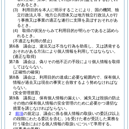
があるとき。
(3)
利用目的を本人に明示することにより、国の機関、独
立行政法人等、地方公共団体又は地方独立行政法人が行
う事務又は事業の適正な遂行に支障を及ぼすおそれがあ
るとき。
(4)
取得の状況からみて利用目的が明らかであると認めら
れるとき。
(不適正な利用の禁止)
第6条
議会は、違法又は不当な行為を助長し、又は誘発する
おそれがある方法により個人情報を利用してはならない。
(適正な取得)
第7条
議会は、偽りその他不正の手段により個人情報を取得
してはならない。
(正確性の確保)
第8条
議会は、利用目的の達成に必要な範囲内で、保有個人
情報が過去又は現在の事実と合致するよう努めなければな
らない。
(安全管理措置)
第9条
議長は、保有個人情報の漏えい、滅失又は毀損の防止
その他の保有個人情報の安全管理のために必要かつ適切な
措置を講じなければならない。
2
前項
の規定は、議会に係る個人情報の取扱いの委託
(2以上
の段階にわたる委託を含む。)
を受けた者が受託した業務を
行う場合における個人情報の取扱いについて準用する。