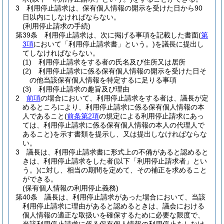
3
利用停止請求は、保有個人情報の開示を受けた日から90
日以内にしなければならない。
(利用停止請求の手続)
第39条
利用停止請求は、次に掲げる事項を記載した書面
(
第
3項
において「利用停止請求書」という。)
を議長に提出し
てしなければならない。
(1)
利用停止請求をする者の氏名及び住所又は居所
(2)
利用停止請求に係る保有個人情報の開示を受けた日そ
の他当該保有個人情報を特定するに足りる事項
(3)
利用停止請求の趣旨及び理由
2
前項
の場合において、利用停止請求をする者は、議長が定
めるところにより、利用停止請求に係る保有個人情報の本
人であること
(
前条第2項
の規定による利用停止請求にあっ
ては、利用停止請求に係る保有個人情報の本人の代理人で
あること)
を示す書類を提示し、又は提出しなければならな
い。
3
議長は、利用停止請求書に形式上の不備があると認めると
きは、利用停止請求をした者
(以下「利用停止請求者」とい
う。)
に対し、相当の期間を定めて、その補正を求めること
ができる。
(保有個人情報の利用停止義務)
第40条
議長は、利用停止請求があった場合において、当該
利用停止請求に理由があると認めるときは、議会における
個人情報の適正な取扱いを確保するために必要な限度で、