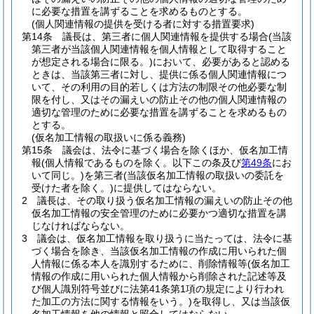
に必要な措置を講ずることを求めるものとする。
(個人関連情報の提供を受ける者に対する措置要求)
第14条
議長は、第三者に個人関連情報を提供する場合
(当該
第三者が当該個人関連情報を個人情報として取得すること
が想定される場合に限る。)
において、必要があると認める
ときは、当該第三者に対し、提供に係る個人関連情報につ
いて、その利用の目的若しくは方法の制限その他必要な制
限を付し、又はその漏えいの防止その他の個人関連情報の
適切な管理のために必要な措置を講ずることを求めるもの
とする。
(仮名加工情報の取扱いに係る義務)
第15条
議会は、法令に基づく場合を除くほか、仮名加工情
報
(個人情報であるものを除く。以下この条及び
第49条
にお
いて同じ。)
を第三者
(当該仮名加工情報の取扱いの委託を
受けた者を除く。)
に提供してはならない。
2
議長は、その取り扱う仮名加工情報の漏えいの防止その他
仮名加工情報の安全管理のために必要かつ適切な措置を講
じなければならない。
3
議会は、仮名加工情報を取り扱うに当たっては、法令に基
づく場合を除き、当該仮名加工情報の作成に用いられた個
人情報に係る本人を識別するために、削除情報等
(仮名加工
情報の作成に用いられた個人情報から削除された記述等及
び個人識別符号並びに法第41条第1項の規定により行われ
た加工の方法に関する情報をいう。)
を取得し、又は当該仮