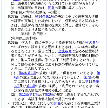
に、議長及び副議長がともに欠けている期間があるとき
は、当該期間の日数は、
同条
の期間に算入しない。
(保有個人情報の提供先への通知)
第37条
議長は、
第34条第1項
の決定に基づく保有個人情報
の訂正の実施をした場合において、必要があると認めると
きは、当該保有個人情報の提供先に対し、遅滞なく、その
旨を書面により通知するものとする。
第3節
利用停止
(利用停止請求権)
第38条
何人も、自己を本人とする保有個人情報が
次の各号
のいずれかに該当すると思料するときは、この条例の定め
るところにより、議長に対し、
当該各号
に定める措置を請
求することができる。
ただし、当該保有個人情報の利用の
停止、消去又は提供の停止
(以下「利用停止」という。)
に
関して他の法令の規定により特別の手続が定められている
ときは、この限りでない。
(1)
第4条第2項
の規定に違反して保有されているとき、
第
6条
の規定に違反して取り扱われているとき、
第7条
の規
定に違反して取得されたものであるとき、又は
第12条第
1項
及び
第2項
の規定に違反して利用されているとき 当
該保有個人情報の利用の停止又は消去
(2)
第12条第1項
及び
第2項
の規定に違反して提供されてい
るとき 当該保有個人情報の提供の停止
2
代理人は、本人に代わって
前項
の規定による利用停止の請
求
(以下「利用停止請求」という。)
をすることができる。