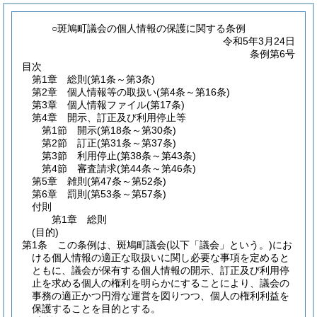
○斑鳩町議会の個人情報の保護に関する条例
令和5年3月24日
条例第6号
目次
第1章
総則
(第1条～第3条)
第2章
個人情報等の取扱い
(第4条～第16条)
第3章
個人情報ファイル
(第17条)
第4章
開示、訂正及び利用停止等
第1節
開示
(第18条～第30条)
第2節
訂正
(第31条～第37条)
第3節
利用停止
(第38条～第43条)
第4節
審査請求
(第44条～第46条)
第5章
雑則
(第47条～第52条)
第6章
罰則
(第53条～第57条)
付則
第1章
総則
(目的)
第1条
この条例は、斑鳩町議会
(以下「議会」という。)
にお
ける個人情報の適正な取扱いに関し必要な事項を定めると
ともに、議会が保有する個人情報の開示、訂正及び利用停
止を求める個人の権利を明らかにすることにより、議会の
事務の適正かつ円滑な運営を図りつつ、個人の権利利益を
保護することを目的とする。