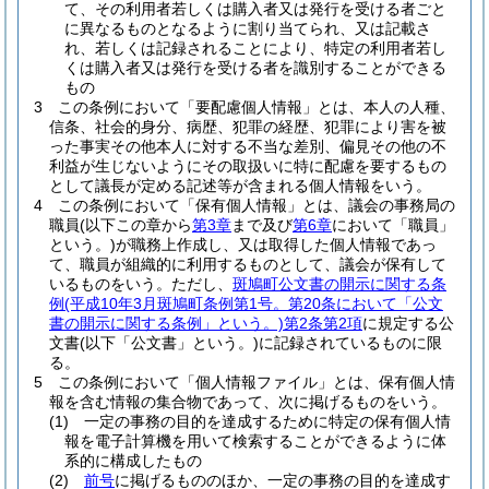
て、その利用者若しくは購入者又は発行を受ける者ごと
に異なるものとなるように割り当てられ、又は記載さ
れ、若しくは記録されることにより、特定の利用者若し
くは購入者又は発行を受ける者を識別することができる
もの
3
この条例において「要配慮個人情報」とは、本人の人種、
信条、社会的身分、病歴、犯罪の経歴、犯罪により害を被
った事実その他本人に対する不当な差別、偏見その他の不
利益が生じないようにその取扱いに特に配慮を要するもの
として議長が定める記述等が含まれる個人情報をいう。
4
この条例において「保有個人情報」とは、議会の事務局の
職員
(以下この章から
第3章
まで及び
第6章
において「職員」
という。)
が職務上作成し、又は取得した個人情報であっ
て、職員が組織的に利用するものとして、議会が保有して
いるものをいう。
ただし、
斑鳩町公文書の開示に関する条
例
(平成10年3月斑鳩町条例第1号。第20条において「公文
書の開示に関する条例」という。)
第2条第2項
に規定する公
文書
(以下「公文書」という。)
に記録されているものに限
る。
5
この条例において「個人情報ファイル」とは、保有個人情
報を含む情報の集合物であって、次に掲げるものをいう。
(1)
一定の事務の目的を達成するために特定の保有個人情
報を電子計算機を用いて検索することができるように体
系的に構成したもの
(2)
前号
に掲げるもののほか、一定の事務の目的を達成す