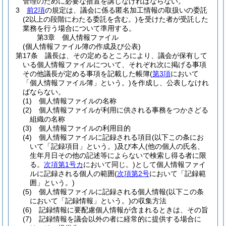
管理のために必要な措置を講じなければならない。
3
前2項
の規定は、議会に係る匿名加工情報の取扱いの委託
(2以上の段階にわたる委託を含む。)
を受けた者が受託した
業務を行う場合について準用する。
第3章
個人情報ファイル
(個人情報ファイル簿の作成及び公表)
第17条
議長は、その定めるところにより、議会が保有して
いる個人情報ファイルについて、それぞれ次に掲げる事項
その他議長が定める事項を記載した帳簿
(
第3項
において
「個人情報ファイル簿」という。)
を作成し、公表しなけれ
ばならない。
(1)
個人情報ファイルの名称
(2)
個人情報ファイルが利用に供される事務をつかさどる
組織の名称
(3)
個人情報ファイルの利用目的
(4)
個人情報ファイルに記録される項目
(以下この条にお
いて「記録項目」という。)
及び本人
(他の個人の氏名、
生年月日その他の記述等によらないで検索し得る者に限
る。
次項第1号カ
において同じ。)
として個人情報ファイ
ルに記録される個人の範囲
(
次項第2号
において「記録範
囲」という。)
(5)
個人情報ファイルに記録される個人情報
(以下この条
において「記録情報」という。)
の収集方法
(6)
記録情報に要配慮個人情報が含まれるときは、その旨
(7)
記録情報を議会以外の者に経常的に提供する場合に