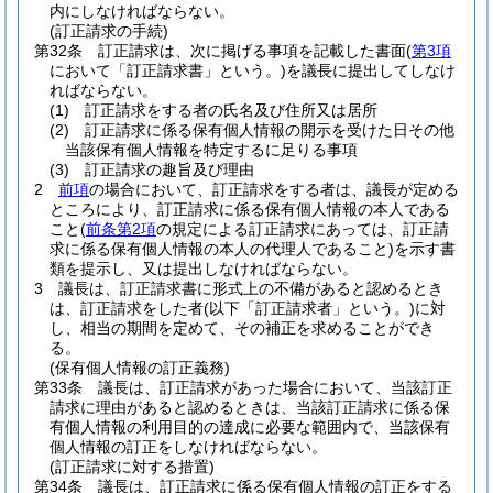
内にしなければならない。
(訂正請求の手続)
第32条
訂正請求は、次に掲げる事項を記載した書面
(
第3項
において「訂正請求書」という。)
を議長に提出してしなけ
ればならない。
(1)
訂正請求をする者の氏名及び住所又は居所
(2)
訂正請求に係る保有個人情報の開示を受けた日その他
当該保有個人情報を特定するに足りる事項
(3)
訂正請求の趣旨及び理由
2
前項
の場合において、訂正請求をする者は、議長が定める
ところにより、訂正請求に係る保有個人情報の本人である
こと
(
前条第2項
の規定による訂正請求にあっては、訂正請
求に係る保有個人情報の本人の代理人であること)
を示す書
類を提示し、又は提出しなければならない。
3
議長は、訂正請求書に形式上の不備があると認めるとき
は、訂正請求をした者
(以下「訂正請求者」という。)
に対
し、相当の期間を定めて、その補正を求めることができ
る。
(保有個人情報の訂正義務)
第33条
議長は、訂正請求があった場合において、当該訂正
請求に理由があると認めるときは、当該訂正請求に係る保
有個人情報の利用目的の達成に必要な範囲内で、当該保有
個人情報の訂正をしなければならない。
(訂正請求に対する措置)
第34条
議長は、訂正請求に係る保有個人情報の訂正をする