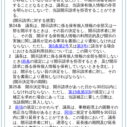
が存在しているか否かを答えるだけで、不開示情報を開示
することとなるときは、議長は、当該保有個人情報の存否
を明らかにしないで、当該開示請求を拒否することができ
る。
(開示請求に対する措置)
第24条
議長は、開示請求に係る保有個人情報の全部又は一
部を開示するときは、その旨の決定をし、開示請求者に対
し、その旨、開示する保有個人情報の利用目的及び開示の
実施に関し議長が定める事項を書面により通知しなければ
ならない。
ただし、
第5条第2号
又は
第3号
に該当する場合
における当該利用目的については、この限りでない。
2
議長は、開示請求に係る保有個人情報の全部を開示しない
とき
(
前条
の規定により開示請求を拒否するとき、及び開示
請求に係る保有個人情報を保有していないときを含む。)
は、開示をしない旨の決定をし、開示請求者に対し、その
旨を書面により通知しなければならない。
(開示決定等の期限)
第25条
開示決定等は、開示請求があった日から30日以内に
しなければならない。
ただし、
第19条第3項
の規定により
補正を求めた場合にあっては、当該補正に要した日数は、
当該期間に算入しない。
2
前項
の規定にかかわらず、議長は、事務処理上の困難その
他正当な理由があるときは、
同項
に規定する期間を30日以
内に限り延長することができる。
この場合において、議長
は、開示請求者に対し、遅滞なく、延長後の期間及び延長