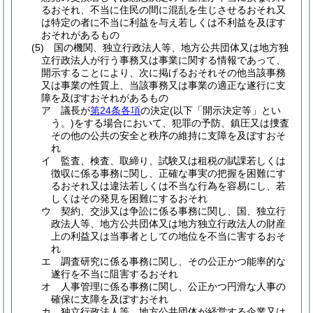
るおそれ、不当に住民の間に混乱を生じさせるおそれ又
は特定の者に不当に利益を与え若しくは不利益を及ぼす
おそれがあるもの
(5)
国の機関、独立行政法人等、地方公共団体又は地方独
立行政法人が行う事務又は事業に関する情報であって、
開示することにより、次に掲げるおそれその他当該事務
又は事業の性質上、当該事務又は事業の適正な遂行に支
障を及ぼすおそれがあるもの
ア
議長が
第24条各項
の決定
(以下「開示決定等」とい
う。)
をする場合において、犯罪の予防、鎮圧又は捜査
その他の公共の安全と秩序の維持に支障を及ぼすおそ
れ
イ
監査、検査、取締り、試験又は租税の賦課若しくは
徴収に係る事務に関し、正確な事実の把握を困難にす
るおそれ又は違法若しくは不当な行為を容易にし、若
しくはその発見を困難にするおそれ
ウ
契約、交渉又は争訟に係る事務に関し、国、独立行
政法人等、地方公共団体又は地方独立行政法人の財産
上の利益又は当事者としての地位を不当に害するおそ
れ
エ
調査研究に係る事務に関し、その公正かつ能率的な
遂行を不当に阻害するおそれ
オ
人事管理に係る事務に関し、公正かつ円滑な人事の
確保に支障を及ぼすおそれ
カ
独立行政法人等、地方公共団体が経営する企業又は