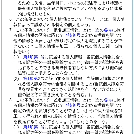
るために氏名、生年月日、その他の記述等により特定の
保有個人情報を容易に検索することができるように体系
的に構成したもの
6
この条例において個人情報について「本人」とは、個人情
報によって識別される特定の個人をいう。
7
この条例において「仮名加工情報」とは、
次の各号
に掲げ
る個人情報の区分に応じて
当該各号
に定める措置を講じて
他の情報と照合しない限り特定の個人を識別することがで
きないように個人情報を加工して得られる個人に関する情
報をいう。
(1)
第1項第1号
に該当する個人情報 当該個人情報に含ま
れる記述等の一部を削除すること
(当該一部の記述等を復
元することのできる規則性を有しない方法により他の記
述等に置き換えることを含む。)
。
(2)
第1項第2号
に該当する個人情報 当該個人情報に含ま
れる個人識別符号の全部を削除すること
(当該個人識別符
号を復元することのできる規則性を有しない方法により
他の記述等に置き換えることを含む。)
。
8
この条例において「匿名加工情報」とは、
次の各号
に掲げ
る個人情報の区分に応じて
当該各号
に定める措置を講じて
特定の個人を識別することができないように個人情報を加
工して得られる個人に関する情報であって、当該個人情報
を復元することができないようにしたものをいう。
(1)
第1項第1号
に該当する個人情報 当該個人情報に含ま
れる記述等の一部を削除すること
(当該一部の記述等を復