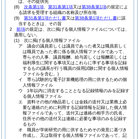
は、その提供先
(8)
次条第1項
、
第31条第1項
又は
第38条第1項
の規定によ
る請求を受理する組織の名称及び所在地
(9)
第31条第1項ただし書
又は
第38条第1項ただし書
に該
当するときは、その旨
2
前項
の規定は、次に掲げる個人情報ファイルについては、
適用しない。
(1)
次に掲げる個人情報ファイル
ア
議会の議員若しくは議員であった者又は職員若しく
は職員であった者に係る個人情報ファイルであって、
専らその人事、議員報酬、給与若しくは報酬若しくは
福利厚生に関する事項又はこれらに準ずる事項を記録
するもの
(議長が行う職員の採用試験に関する個人情報
ファイルを含む。)
イ
専ら試験的な電子計算機処理の用に供するための個
人情報ファイル
ウ
1年以内に消去することとなる記録情報のみを記録す
る個人情報ファイル
エ
資料その他の物品若しくは金銭の送付又は業務上必
要な連絡のために利用する記録情報を記録した個人情
報ファイルであって、送付又は連絡の相手方の氏名、
住所その他の送付又は連絡に必要な事項のみを記録す
るもの
オ
職員が学術研究の用に供するためその発意に基づき
作成し、又は取得する個人情報ファイルであって、記