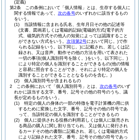
(定義)
第2条
この条例において「個人情報」とは、生存する個人に
関する情報であって、
次の各号
のいずれかに該当するもの
をいう。
(1)
当該情報に含まれる氏名、生年月日その他の記述等
(文書、図画若しくは電磁的記録
(電磁的方式
(電子的方
式、磁気的方式その他人の知覚によっては認識すること
ができない方式をいう。
次項第2号
において同じ。)
で作
られる記録をいう。以下同じ。)
に記載され、若しくは記
録され、又は音声、動作その他の方法を用いて表された
一切の事項
(個人識別符号を除く。)
をいう。以下同じ。)
により特定の個人を識別することができるもの
(他の情報
と容易に照合することができ、それにより特定の個人を
識別することができることとなるものを含む。)
(2)
個人識別符号が含まれるもの
2
この条例において「個人識別符号」とは、
次の各号
のいず
れかに該当する文字、番号、記号その他の符号のうち、議
長が定めるものをいう。
(1)
特定の個人の身体の一部の特徴を電子計算機の用に供
するために変換した文字、番号、記号その他の符号であ
って、当該特定の個人を識別することができるもの
(2)
個人に提供される役務の利用若しくは個人に販売され
る商品の購入に関し割り当てられ、又は個人に発行され
るカードその他の書類に記載され、若しくは電磁的方式
により記録された文字、番号、記号その他の符号であっ