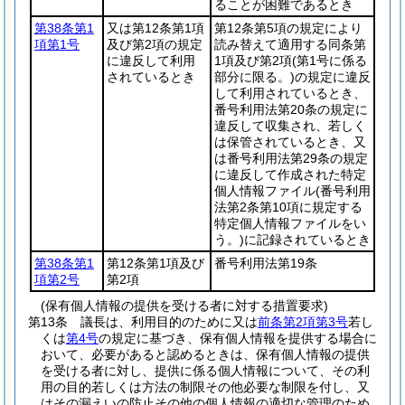
ることが困難であるとき
第38条第1
又は第12条第1項
第12条第5項の規定により
項第1号
及び第2項の規定
読み替えて適用する同条第
に違反して利用
1項及び第2項
(第1号に係る
されているとき
部分に限る。)
の規定に違反
して利用されているとき、
番号利用法第20条の規定に
違反して収集され、若しく
は保管されているとき、又
は番号利用法第29条の規定
に違反して作成された特定
個人情報ファイル
(番号利用
法第2条第10項に規定する
特定個人情報ファイルをい
う。)
に記録されているとき
第38条第1
第12条第1項及び
番号利用法第19条
項第2号
第2項
(保有個人情報の提供を受ける者に対する措置要求)
第13条
議長は、利用目的のために又は
前条第2項第3号
若し
くは
第4号
の規定に基づき、保有個人情報を提供する場合に
おいて、必要があると認めるときは、保有個人情報の提供
を受ける者に対し、提供に係る個人情報について、その利
用の目的若しくは方法の制限その他必要な制限を付し、又
はその漏えいの防止その他の個人情報の適切な管理のため