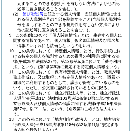
元することのできる規則性を有しない方法により他の記
述等に置き換えることを含む。)
。
(2)
第1項第2号
に該当する個人情報 当該個人情報に含ま
れる個人識別符号の全部を削除すること
(当該個人識別符
号を復元することのできる規則性を有しない方法により
他の記述等に置き換えることを含む。)
。
9
この条例において「個人関連情報」とは、生存する個人に
関する情報であって、個人情報、仮名加工情報及び匿名加
工情報のいずれにも該当しないものをいう。
10
この条例において「特定個人情報」とは、行政手続にお
ける特定の個人を識別するための番号の利用等に関する法
律
(平成25年法律第27号。第12条第5項において「番号利用
法」という。)
第2条第9項に規定する特定個人情報をいう。
11
この条例において「保有特定個人情報」とは、職員が職
務上作成し、又は取得した特定個人情報であって、職員が
組織的に利用するものとして、議会が保有しているものを
いう。
ただし、公文書に記録されているものに限る。
12
この条例において「独立行政法人等」とは、独立行政法
人通則法
(平成11年法律第103号)
第2条第1項に規定する独
立行政法人及び個人情報の保護に関する法律
(平成15年法律
第57号。以下「法」という。)
別表第1に掲げる法人をい
う。
13
この条例において「地方独立行政法人」とは、地方独立
行政法人法
(平成15年法律第118号)
第2条第1項に規定する
地方独立行政法人をいう。