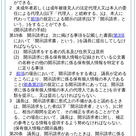
ができる。
2
未成年者若しくは成年被後見人の法定代理人又は本人の委
任による代理人
(以下「代理人」と総称する。)
は、本人に
代わって
前項
の規定による開示の請求
(以下「開示請求」と
いう。)
をすることができる。
(開示請求の手続)
第19条
開示請求は、次に掲げる事項を記載した書面
(
第3項
において「開示請求書」という。)
を議長に提出してしなけ
ればならない。
(1)
開示請求をする者の氏名及び住所又は居所
(2)
開示請求に係る保有個人情報が記録されている公文書
の名称その他の開示請求に係る保有個人情報を特定する
に足りる事項
2
前項
の場合において、開示請求をする者は、議長が定める
ところにより、開示請求に係る保有個人情報の本人である
こと
(
前条第2項
の規定による開示請求にあっては、開示請
求に係る保有個人情報の本人の代理人であること)
を示す書
類を提示し、又は提出しなければならない。
3
議長は、開示請求書に形式上の不備があると認めるとき
は、開示請求をした者
(以下「開示請求者」という。)
に対
し、相当の期間を定めて、その補正を求めることができ
る。
この場合において、議長は、開示請求者に対し、補正
の参考となる情報を提供するよう努めなければならない。
(保有個人情報の開示義務)
第20条
議長は、開示請求があったときは、開示請求に係る