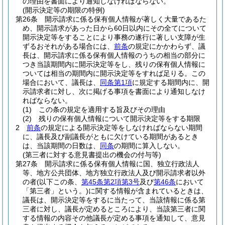
の理由を書面により通知しなければならない。
(開示決定等の期限の特例)
第26条
開示請求に係る保有個人情報が著しく大量であるた
め、開示請求があった日から60日以内にその全てについて
開示決定等をすることにより事務の遂行に著しい支障が生
ずるおそれがある場合には、
前条
の規定にかかわらず、議
長は、開示請求に係る保有個人情報のうちの相当の部分に
つき当該期間内に開示決定等をし、残りの保有個人情報に
ついては相当の期間内に開示決定等をすれば足りる。
この
場合において、議長は、
同条第1項
に規定する期間内に、開
示請求者に対し、次に掲げる事項を書面により通知しなけ
ればならない。
(1)
この条の規定を適用する旨及びその理由
(2)
残りの保有個人情報について開示決定等をする期限
2
前条
の規定による開示決定等をしなければならない期間
に、議長及び副議長がともに欠けている期間があるとき
は、当該期間の日数は、
同条
の期間に算入しない。
(第三者に対する意見書提出の機会の付与等)
第27条
開示請求に係る保有個人情報に国、独立行政法人
等、地方公共団体、地方独立行政法人及び開示請求者以外
の者
(以下この条、
第45条第2項第3号
及び
第46条
において
「第三者」という。)
に関する情報が含まれているときは、
議長は、開示決定等をするに当たって、当該情報に係る第
三者に対し、議長が定めるところにより、当該第三者に関
する情報の内容その他議長が定める事項を通知して、意見