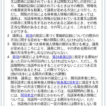
又は図画に記録されているときは閲覧又は写しの交付によ
り、電磁的記録に記録されているときはその種別、情報化
の進展状況等を勘案して議長が定める方法により行う。
た
だし、閲覧の方法による保有個人情報の開示にあっては、
議長は、当該保有個人情報が記録されている文書又は図画
の保存に支障を生ずるおそれがあると認めるとき、その他
正当な理由があるときは、その写しにより、これを行うこ
とができる。
2
議長は、
前項
の規定に基づく電磁的記録についての開示の
方法に関する定めを一般の閲覧に供しなければならない。
3
開示決定に基づき保有個人情報の開示を受ける者は、議長
が定めるところにより、議長に対し、その求める開示の実
施の方法等を申し出なければならない。
4
前項
の規定による申出は、
第24条第1項
に規定する通知が
あった日から30日以内にしなければならない。
ただし、当
該期間内に当該申出をすることができないことにつき正当
な理由があるときは、この限りでない。
(他の法令による開示の実施との調整)
第29条
議長は、他の法令の規定により、開示請求者に対し
開示請求に係る保有個人情報が
前条第1項本文
に規定する方
法と同一の方法で開示することとされている場合
(開示の期
間が定められている場合にあっては、当該期間内に限る。)
には、
同項本文
の規定にかかわらず、当該保有個人情報に
ついては、当該同一の方法による開示を行わない。
ただ
し、当該他の法令の規定に一定の場合には開示をしない旨