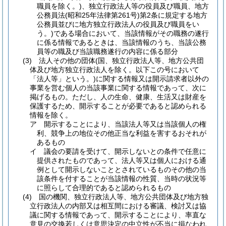
職員を除く。)
、独立行政法人等の役員及び職員、地方
公務員法
(昭和25年法律第261号)
第2条に規定する地方
公務員並びに地方独立行政法人の役員及び職員をい
う。)
である場合において、当該情報がその職務の遂行
に係る情報であるときは、当該情報のうち、当該公務
員等の職及び当該職務遂行の内容に係る部分
(3)
法人その他の団体
(国、独立行政法人等、地方公共団
体及び地方独立行政法人を除く。以下この号において
「法人等」という。)
に関する情報又は開示請求者以外の
事業を営む個人の当該事業に関する情報であって、次に
掲げるもの。
ただし、人の生命、健康、生活又は財産を
保護するため、開示することが必要であると認められる
情報を除く。
ア
開示することにより、当該法人等又は当該個人の権
利、競争上の地位その他正当な利益を害するおそれが
あるもの
イ
議会の要請を受けて、開示しないとの条件で任意に
提供されたものであって、法人等又は個人における通
例として開示しないこととされているものその他の当
該条件を付することが当該情報の性質、当時の状況等
に照らして合理的であると認められるもの
(4)
国の機関、独立行政法人等、地方公共団体及び地方独
立行政法人の内部又は相互間における審議、検討又は協
議に関する情報であって、開示することにより、率直な
意見の交換若しくは意思決定の中立性が不当に損なわれ