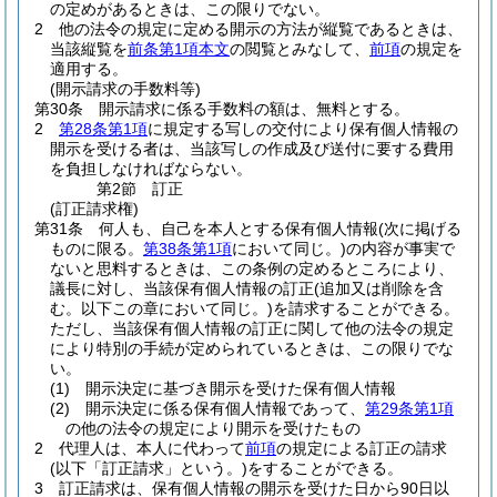
の定めがあるときは、この限りでない。
2
他の法令の規定に定める開示の方法が縦覧であるときは、
当該縦覧を
前条第1項本文
の閲覧とみなして、
前項
の規定を
適用する。
(開示請求の手数料等)
第30条
開示請求に係る手数料の額は、無料とする。
2
第28条第1項
に規定する写しの交付により保有個人情報の
開示を受ける者は、当該写しの作成及び送付に要する費用
を負担しなければならない。
第2節
訂正
(訂正請求権)
第31条
何人も、自己を本人とする保有個人情報
(次に掲げる
ものに限る。
第38条第1項
において同じ。)
の内容が事実で
ないと思料するときは、この条例の定めるところにより、
議長に対し、当該保有個人情報の訂正
(追加又は削除を含
む。以下この章において同じ。)
を請求することができる。
ただし、当該保有個人情報の訂正に関して他の法令の規定
により特別の手続が定められているときは、この限りでな
い。
(1)
開示決定に基づき開示を受けた保有個人情報
(2)
開示決定に係る保有個人情報であって、
第29条第1項
の他の法令の規定により開示を受けたもの
2
代理人は、本人に代わって
前項
の規定による訂正の請求
(以下「訂正請求」という。)
をすることができる。
3
訂正請求は、保有個人情報の開示を受けた日から90日以