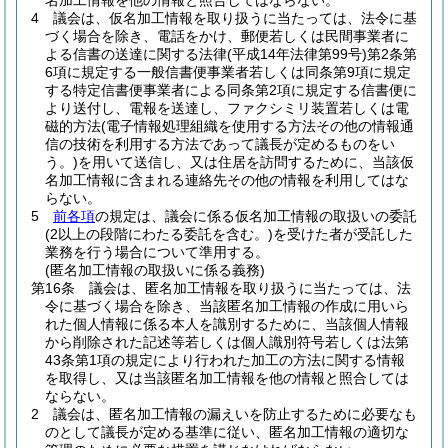
名加工情報を他の情報と照合してはならない。
4
議会は、仮名加工情報を取り扱うに当たっては、法令に基
づく場合を除き、電話をかけ、郵便若しくは民間事業者に
よる信書の送達に関する法律
(平成14年法律第99号)
第2条第
6項に規定する一般信書便事業者若しくは同条第9項に規定
する特定信書便事業者による同条第2項に規定する信書便に
より送付し、電報を送達し、ファクシミリ装置若しくは電
磁的方法
(電子情報処理組織を使用する方法その他の情報通
信の技術を利用する方法であって議長が定めるものをい
う。)
を用いて送信し、又は住居を訪問するために、当該仮
名加工情報に含まれる連絡先その他の情報を利用してはな
らない。
5
前各項
の規定は、議会に係る仮名加工情報の取扱いの委託
(2以上の段階にわたる委託を含む。)
を受けた者が受託した
業務を行う場合について準用する。
(匿名加工情報の取扱いに係る義務)
第16条
議会は、匿名加工情報を取り扱うに当たっては、法
令に基づく場合を除き、当該匿名加工情報の作成に用いら
れた個人情報に係る本人を識別するために、当該個人情報
から削除された記述等若しくは個人識別符号若しくは法第
43条第1項の規定により行われた加工の方法に関する情報
を取得し、又は当該匿名加工情報を他の情報と照合しては
ならない。
2
議会は、匿名加工情報の漏えいを防止するために必要なも
のとして議長が定める基準に従い、匿名加工情報の適切な