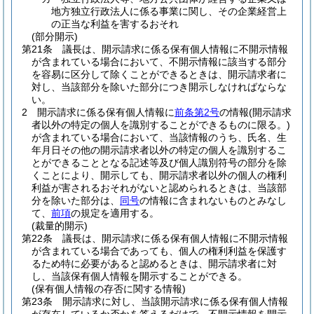
地方独立行政法人に係る事業に関し、その企業経営上
の正当な利益を害するおそれ
(部分開示)
第21条
議長は、開示請求に係る保有個人情報に不開示情報
が含まれている場合において、不開示情報に該当する部分
を容易に区分して除くことができるときは、開示請求者に
対し、当該部分を除いた部分につき開示しなければならな
い。
2
開示請求に係る保有個人情報に
前条第2号
の情報
(開示請求
者以外の特定の個人を識別することができるものに限る。)
が含まれている場合において、当該情報のうち、氏名、生
年月日その他の開示請求者以外の特定の個人を識別するこ
とができることとなる記述等及び個人識別符号の部分を除
くことにより、開示しても、開示請求者以外の個人の権利
利益が害されるおそれがないと認められるときは、当該部
分を除いた部分は、
同号
の情報に含まれないものとみなし
て、
前項
の規定を適用する。
(裁量的開示)
第22条
議長は、開示請求に係る保有個人情報に不開示情報
が含まれている場合であっても、個人の権利利益を保護す
るため特に必要があると認めるときは、開示請求者に対
し、当該保有個人情報を開示することができる。
(保有個人情報の存否に関する情報)
第23条
開示請求に対し、当該開示請求に係る保有個人情報