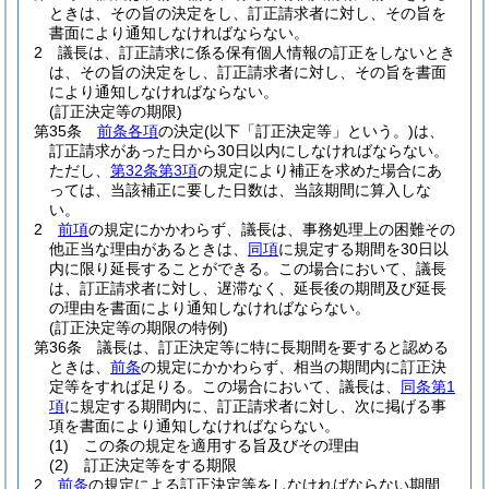
ときは、その旨の決定をし、訂正請求者に対し、その旨を
書面により通知しなければならない。
2
議長は、訂正請求に係る保有個人情報の訂正をしないとき
は、その旨の決定をし、訂正請求者に対し、その旨を書面
により通知しなければならない。
(訂正決定等の期限)
第35条
前条各項
の決定
(以下「訂正決定等」という。)
は、
訂正請求があった日から30日以内にしなければならない。
ただし、
第32条第3項
の規定により補正を求めた場合にあ
っては、当該補正に要した日数は、当該期間に算入しな
い。
2
前項
の規定にかかわらず、議長は、事務処理上の困難その
他正当な理由があるときは、
同項
に規定する期間を30日以
内に限り延長することができる。
この場合において、議長
は、訂正請求者に対し、遅滞なく、延長後の期間及び延長
の理由を書面により通知しなければならない。
(訂正決定等の期限の特例)
第36条
議長は、訂正決定等に特に長期間を要すると認める
ときは、
前条
の規定にかかわらず、相当の期間内に訂正決
定等をすれば足りる。
この場合において、議長は、
同条第1
項
に規定する期間内に、訂正請求者に対し、次に掲げる事
項を書面により通知しなければならない。
(1)
この条の規定を適用する旨及びその理由
(2)
訂正決定等をする期限
2
前条
の規定による訂正決定等をしなければならない期間