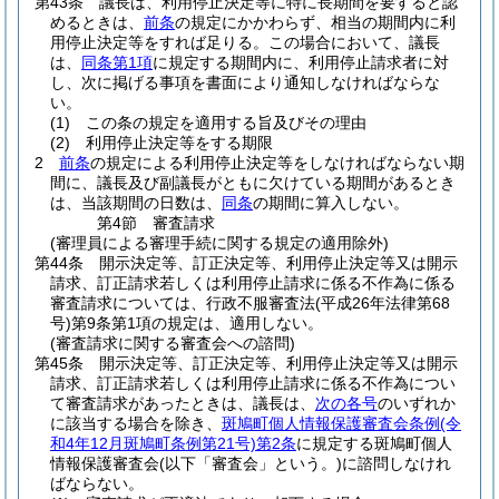
第43条
議長は、利用停止決定等に特に長期間を要すると認
めるときは、
前条
の規定にかかわらず、相当の期間内に利
用停止決定等をすれば足りる。
この場合において、議長
は、
同条第1項
に規定する期間内に、利用停止請求者に対
し、次に掲げる事項を書面により通知しなければならな
い。
(1)
この条の規定を適用する旨及びその理由
(2)
利用停止決定等をする期限
2
前条
の規定による利用停止決定等をしなければならない期
間に、議長及び副議長がともに欠けている期間があるとき
は、当該期間の日数は、
同条
の期間に算入しない。
第4節
審査請求
(審理員による審理手続に関する規定の適用除外)
第44条
開示決定等、訂正決定等、利用停止決定等又は開示
請求、訂正請求若しくは利用停止請求に係る不作為に係る
審査請求については、行政不服審査法
(平成26年法律第68
号)
第9条第1項の規定は、適用しない。
(審査請求に関する審査会への諮問)
第45条
開示決定等、訂正決定等、利用停止決定等又は開示
請求、訂正請求若しくは利用停止請求に係る不作為につい
て審査請求があったときは、議長は、
次の各号
のいずれか
に該当する場合を除き、
斑鳩町個人情報保護審査会条例
(令
和4年12月斑鳩町条例第21号)
第2条
に規定する斑鳩町個人
情報保護審査会
(以下「審査会」という。)
に諮問しなけれ
ばならない。