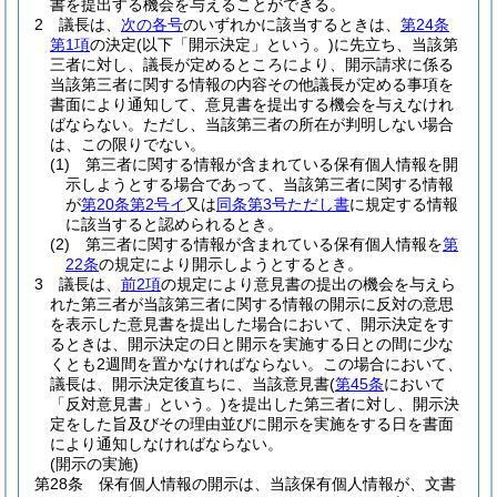
書を提出する機会を与えることができる。
2
議長は、
次の各号
のいずれかに該当するときは、
第24条
第1項
の決定
(以下「開示決定」という。)
に先立ち、当該第
三者に対し、議長が定めるところにより、開示請求に係る
当該第三者に関する情報の内容その他議長が定める事項を
書面により通知して、意見書を提出する機会を与えなけれ
ばならない。
ただし、当該第三者の所在が判明しない場合
は、この限りでない。
(1)
第三者に関する情報が含まれている保有個人情報を開
示しようとする場合であって、当該第三者に関する情報
が
第20条第2号イ
又は
同条第3号ただし書
に規定する情報
に該当すると認められるとき。
(2)
第三者に関する情報が含まれている保有個人情報を
第
22条
の規定により開示しようとするとき。
3
議長は、
前2項
の規定により意見書の提出の機会を与えら
れた第三者が当該第三者に関する情報の開示に反対の意思
を表示した意見書を提出した場合において、開示決定をす
るときは、開示決定の日と開示を実施する日との間に少な
くとも2週間を置かなければならない。
この場合において、
議長は、開示決定後直ちに、当該意見書
(
第45条
において
「反対意見書」という。)
を提出した第三者に対し、開示決
定をした旨及びその理由並びに開示を実施をする日を書面
により通知しなければならない。
(開示の実施)
第28条
保有個人情報の開示は、当該保有個人情報が、文書