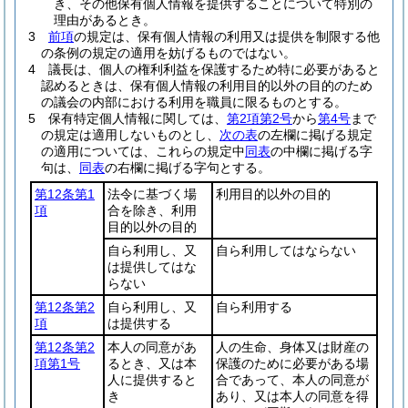
き、その他保有個人情報を提供することについて特別の
理由があるとき。
3
前項
の規定は、保有個人情報の利用又は提供を制限する他
の条例の規定の適用を妨げるものではない。
4
議長は、個人の権利利益を保護するため特に必要があると
認めるときは、保有個人情報の利用目的以外の目的のため
の議会の内部における利用を職員に限るものとする。
5
保有特定個人情報に関しては、
第2項第2号
から
第4号
まで
の規定は適用しないものとし、
次の表
の左欄に掲げる規定
の適用については、これらの規定中
同表
の中欄に掲げる字
句は、
同表
の右欄に掲げる字句とする。
第12条第1
法令に基づく場
利用目的以外の目的
項
合を除き、利用
目的以外の目的
自ら利用し、又
自ら利用してはならない
は提供してはな
らない
第12条第2
自ら利用し、又
自ら利用する
項
は提供する
第12条第2
本人の同意があ
人の生命、身体又は財産の
項第1号
るとき、又は本
保護のために必要がある場
人に提供すると
合であって、本人の同意が
き
あり、又は本人の同意を得