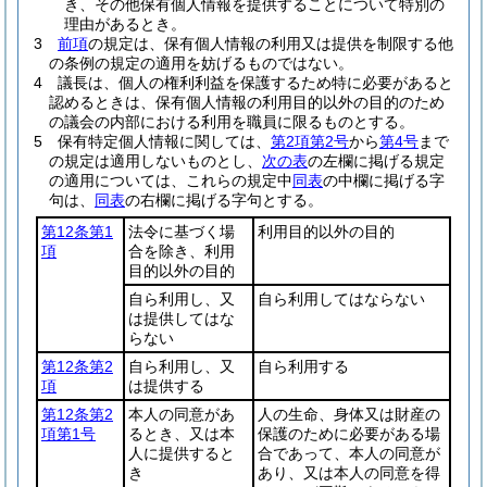
き、その他保有個人情報を提供することについて特別の
理由があるとき。
3
前項
の規定は、保有個人情報の利用又は提供を制限する他
の条例の規定の適用を妨げるものではない。
4
議長は、個人の権利利益を保護するため特に必要があると
認めるときは、保有個人情報の利用目的以外の目的のため
の議会の内部における利用を職員に限るものとする。
5
保有特定個人情報に関しては、
第2項第2号
から
第4号
まで
の規定は適用しないものとし、
次の表
の左欄に掲げる規定
の適用については、これらの規定中
同表
の中欄に掲げる字
句は、
同表
の右欄に掲げる字句とする。
第12条第1
法令に基づく場
利用目的以外の目的
項
合を除き、利用
目的以外の目的
自ら利用し、又
自ら利用してはならない
は提供してはな
らない
第12条第2
自ら利用し、又
自ら利用する
項
は提供する
第12条第2
本人の同意があ
人の生命、身体又は財産の
項第1号
るとき、又は本
保護のために必要がある場
人に提供すると
合であって、本人の同意が
き
あり、又は本人の同意を得