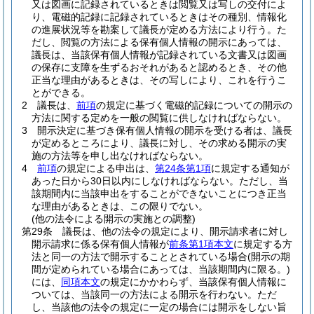
又は図画に記録されているときは閲覧又は写しの交付によ
り、電磁的記録に記録されているときはその種別、情報化
の進展状況等を勘案して議長が定める方法により行う。
た
だし、閲覧の方法による保有個人情報の開示にあっては、
議長は、当該保有個人情報が記録されている文書又は図画
の保存に支障を生ずるおそれがあると認めるとき、その他
正当な理由があるときは、その写しにより、これを行うこ
とができる。
2
議長は、
前項
の規定に基づく電磁的記録についての開示の
方法に関する定めを一般の閲覧に供しなければならない。
3
開示決定に基づき保有個人情報の開示を受ける者は、議長
が定めるところにより、議長に対し、その求める開示の実
施の方法等を申し出なければならない。
4
前項
の規定による申出は、
第24条第1項
に規定する通知が
あった日から30日以内にしなければならない。
ただし、当
該期間内に当該申出をすることができないことにつき正当
な理由があるときは、この限りでない。
(他の法令による開示の実施との調整)
第29条
議長は、他の法令の規定により、開示請求者に対し
開示請求に係る保有個人情報が
前条第1項本文
に規定する方
法と同一の方法で開示することとされている場合
(開示の期
間が定められている場合にあっては、当該期間内に限る。)
には、
同項本文
の規定にかかわらず、当該保有個人情報に
ついては、当該同一の方法による開示を行わない。
ただ
し、当該他の法令の規定に一定の場合には開示をしない旨