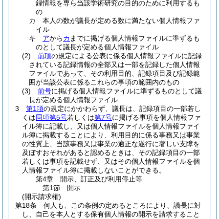
録情報を専ら当該学術研究の目的のために利用するも
の
カ
本人の数が議長が定める数に満たない個人情報ファ
イル
キ
ア
から
カ
までに掲げる個人情報ファイルに準ずるも
のとして議長が定める個人情報ファイル
(2)
前項
の規定による公表に係る個人情報ファイルに記録
されている記録情報の全部又は一部を記録した個人情報
ファイルであって、その利用目的、記録項目及び記録範
囲が当該公表に係るこれらの事項の範囲内のもの
(3)
前号
に掲げる個人情報ファイルに準ずるものとして議
長が定める個人情報ファイル
3
第1項
の規定にかかわらず、議長は、記録項目の一部若し
くは
同項第5号
若しくは
第7号
に掲げる事項を個人情報ファ
イル簿に記載し、又は個人情報ファイルを個人情報ファイ
ル簿に掲載することにより、利用目的に係る事務又は事業
の性質上、当該事務又は事業の適正な遂行に著しい支障を
及ぼすおそれがあると認めるときは、その記録項目の一部
若しくは事項を記載せず、又はその個人情報ファイルを個
人情報ファイル簿に掲載しないことができる。
第4章
開示、訂正及び利用停止等
第1節
開示
(開示請求権)
第18条
何人も、この条例の定めるところにより、議長に対
し、自己を本人とする保有個人情報の開示を請求すること