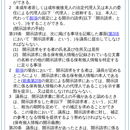
ができる。
2
未成年者若しくは成年被後見人の法定代理人又は本人の委
任による代理人
(以下「代理人」と総称する。)
は、本人に
代わって
前項
の規定による開示の請求
(以下「開示請求」と
いう。)
をすることができる。
(開示請求の手続)
第19条
開示請求は、次に掲げる事項を記載した書面
(
第3項
において「開示請求書」という。)
を議長に提出してしなけ
ればならない。
(1)
開示請求をする者の氏名及び住所又は居所
(2)
開示請求に係る保有個人情報が記録されている公文書
の名称その他の開示請求に係る保有個人情報を特定する
に足りる事項
2
前項
の場合において、開示請求をする者は、議長が定める
ところにより、開示請求に係る保有個人情報の本人である
こと
(
前条第2項
の規定による開示請求にあっては、開示請
求に係る保有個人情報の本人の代理人であること)
を示す書
類を提示し、又は提出しなければならない。
3
議長は、開示請求書に形式上の不備があると認めるとき
は、開示請求をした者
(以下「開示請求者」という。)
に対
し、相当の期間を定めて、その補正を求めることができ
る。
この場合において、議長は、開示請求者に対し、補正
の参考となる情報を提供するよう努めなければならない。
(保有個人情報の開示義務)
第20条
議長は、開示請求があったときは、開示請求に係る