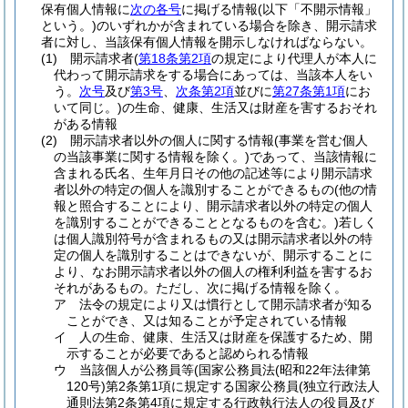
保有個人情報に
次の各号
に掲げる情報
(以下「不開示情報」
という。)
のいずれかが含まれている場合を除き、開示請求
者に対し、当該保有個人情報を開示しなければならない。
(1)
開示請求者
(
第18条第2項
の規定により代理人が本人に
代わって開示請求をする場合にあっては、当該本人をい
う。
次号
及び
第3号
、
次条第2項
並びに
第27条第1項
にお
いて同じ。)
の生命、健康、生活又は財産を害するおそれ
がある情報
(2)
開示請求者以外の個人に関する情報
(事業を営む個人
の当該事業に関する情報を除く。)
であって、当該情報に
含まれる氏名、生年月日その他の記述等により開示請求
者以外の特定の個人を識別することができるもの
(他の情
報と照合することにより、開示請求者以外の特定の個人
を識別することができることとなるものを含む。)
若しく
は個人識別符号が含まれるもの又は開示請求者以外の特
定の個人を識別することはできないが、開示することに
より、なお開示請求者以外の個人の権利利益を害するお
それがあるもの。
ただし、次に掲げる情報を除く。
ア
法令の規定により又は慣行として開示請求者が知る
ことができ、又は知ることが予定されている情報
イ
人の生命、健康、生活又は財産を保護するため、開
示することが必要であると認められる情報
ウ
当該個人が公務員等
(国家公務員法
(昭和22年法律第
120号)
第2条第1項に規定する国家公務員
(独立行政法人
通則法第2条第4項に規定する行政執行法人の役員及び