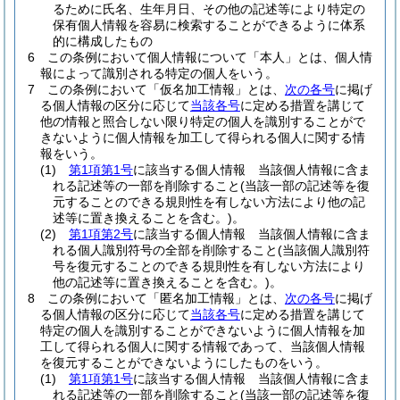
るために氏名、生年月日、その他の記述等により特定の
保有個人情報を容易に検索することができるように体系
的に構成したもの
6
この条例において個人情報について「本人」とは、個人情
報によって識別される特定の個人をいう。
7
この条例において「仮名加工情報」とは、
次の各号
に掲げ
る個人情報の区分に応じて
当該各号
に定める措置を講じて
他の情報と照合しない限り特定の個人を識別することがで
きないように個人情報を加工して得られる個人に関する情
報をいう。
(1)
第1項第1号
に該当する個人情報 当該個人情報に含ま
れる記述等の一部を削除すること
(当該一部の記述等を復
元することのできる規則性を有しない方法により他の記
述等に置き換えることを含む。)
。
(2)
第1項第2号
に該当する個人情報 当該個人情報に含ま
れる個人識別符号の全部を削除すること
(当該個人識別符
号を復元することのできる規則性を有しない方法により
他の記述等に置き換えることを含む。)
。
8
この条例において「匿名加工情報」とは、
次の各号
に掲げ
る個人情報の区分に応じて
当該各号
に定める措置を講じて
特定の個人を識別することができないように個人情報を加
工して得られる個人に関する情報であって、当該個人情報
を復元することができないようにしたものをいう。
(1)
第1項第1号
に該当する個人情報 当該個人情報に含ま
れる記述等の一部を削除すること
(当該一部の記述等を復