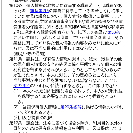
(従事者の義務)
第10条
個人情報の取扱いに従事する職員若しくは職員であ
った者、
前条第2項
の業務に従事している者若しくは従事し
ていた者又は議会において個人情報の取扱いに従事してい
る派遣労働者
(労働者派遣事業の適正な運営の確保及び派遣
労働者の保護等に関する法律
(昭和60年法律第88号)
第2条第
2号に規定する派遣労働者をいう。以下この条及び
第53条
において同じ。)
若しくは従事していた派遣労働者は、その
業務に関して知り得た個人情報の内容をみだりに他人に知
らせ、又は不当な目的に利用してはならない。
(漏えい等の通知)
第11条
議長は、保有個人情報の漏えい、滅失、毀損その他
の保有個人情報の安全の確保に係る事態であって個人の権
利利益を害するおそれが大きいものとしてその定めるもの
が生じたときは、本人に対し、その定めるところにより、
当該事態が生じた旨を通知しなければならない。
ただし、
次の各号
のいずれかに該当するときは、この限りでない。
(1)
本人への通知が困難な場合であって、本人の権利利益
を保護するため必要なこれに代わるべき措置をとると
き。
(2)
当該保有個人情報に
第20条各号
に掲げる情報のいずれ
かが含まれるとき。
(利用及び提供の制限)
第12条
議会は、法令に基づく場合を除き、利用目的以外の
目的のために保有個人情報を自ら利用し、又は提供しては