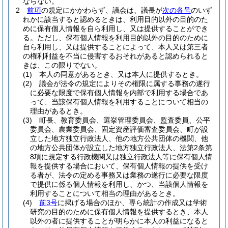
ならない。
2
前項
の規定にかかわらず、議会は、議長が
次の各号
のいず
れかに該当すると認めるときは、利用目的以外の目的のた
めに保有個人情報を自ら利用し、又は提供することができ
る。
ただし、保有個人情報を利用目的以外の目的のために
自ら利用し、又は提供することによって、本人又は第三者
の権利利益を不当に侵害するおそれがあると認められると
きは、この限りでない。
(1)
本人の同意があるとき、又は本人に提供するとき。
(2)
議会が法令の規定によりその権限に属する事務の遂行
に必要な限度で保有個人情報を内部で利用する場合であ
って、当該保有個人情報を利用することについて相当の
理由があるとき。
(3)
町長、教育委員会、選挙管理委員会、監査委員、公平
委員会、農業委員会、固定資産評価審査委員会、町が設
立した地方独立行政法人、他の地方公共団体の機関、他
の地方公共団体が設立した地方独立行政法人、法第2条第
8項に規定する行政機関又は独立行政法人等に保有個人情
報を提供する場合において、保有個人情報の提供を受け
る者が、法令の定める事務又は業務の遂行に必要な限度
で提供に係る個人情報を利用し、かつ、当該個人情報を
利用することについて相当の理由があるとき。
(4)
前3号
に掲げる場合のほか、専ら統計の作成又は学術
研究の目的のために保有個人情報を提供するとき、本人
以外の者に提供することが明らかに本人の利益になると