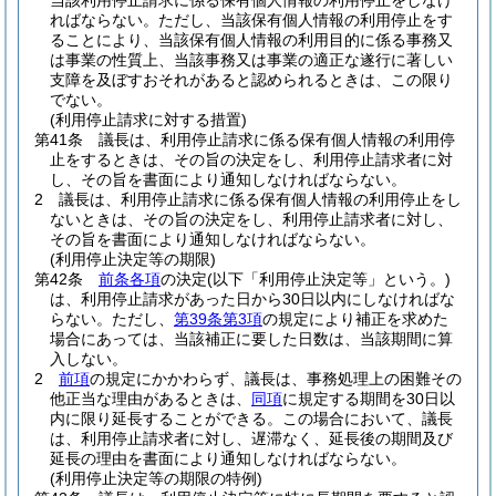
当該利用停止請求に係る保有個人情報の利用停止をしなけ
ればならない。
ただし、当該保有個人情報の利用停止をす
ることにより、当該保有個人情報の利用目的に係る事務又
は事業の性質上、当該事務又は事業の適正な遂行に著しい
支障を及ぼすおそれがあると認められるときは、この限り
でない。
(利用停止請求に対する措置)
第41条
議長は、利用停止請求に係る保有個人情報の利用停
止をするときは、その旨の決定をし、利用停止請求者に対
し、その旨を書面により通知しなければならない。
2
議長は、利用停止請求に係る保有個人情報の利用停止をし
ないときは、その旨の決定をし、利用停止請求者に対し、
その旨を書面により通知しなければならない。
(利用停止決定等の期限)
第42条
前条各項
の決定
(以下「利用停止決定等」という。)
は、利用停止請求があった日から30日以内にしなければな
らない。
ただし、
第39条第3項
の規定により補正を求めた
場合にあっては、当該補正に要した日数は、当該期間に算
入しない。
2
前項
の規定にかかわらず、議長は、事務処理上の困難その
他正当な理由があるときは、
同項
に規定する期間を30日以
内に限り延長することができる。
この場合において、議長
は、利用停止請求者に対し、遅滞なく、延長後の期間及び
延長の理由を書面により通知しなければならない。
(利用停止決定等の期限の特例)