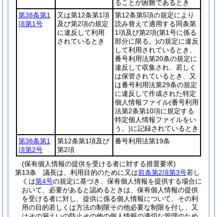
ることが困難であるとき
第38条第1
又は第12条第1項
第12条第5項の規定により
項第1号
及び第2項の規定
読み替えて適用する同条第
に違反して利用
1項及び第2項
(第1号に係る
されているとき
部分に限る。)
の規定に違反
して利用されているとき、
番号利用法第20条の規定に
違反して収集され、若しく
は保管されているとき、又
は番号利用法第29条の規定
に違反して作成された特定
個人情報ファイル
(番号利用
法第2条第10項に規定する
特定個人情報ファイルをい
う。)
に記録されているとき
第38条第1
第12条第1項及び
番号利用法第19条
項第2号
第2項
(保有個人情報の提供を受ける者に対する措置要求)
第13条
議長は、利用目的のために又は
前条第2項第3号
若し
くは
第4号
の規定に基づき、保有個人情報を提供する場合に
おいて、必要があると認めるときは、保有個人情報の提供
を受ける者に対し、提供に係る個人情報について、その利
用の目的若しくは方法の制限その他必要な制限を付し、又
はその漏えいの防止その他の個人情報の適切な管理のため