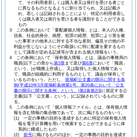
て、その利用者若しくは購入者又は発行を受ける者ごと
に異なるものとなるように割り当てられ、又は記載さ
れ、若しくは記録されることにより、特定の利用者若し
くは購入者又は発行を受ける者を識別することができる
もの
3
この条例において「要配慮個人情報」とは、本人の人種、
信条、社会的身分、病歴、犯罪の経歴、犯罪により害を被
った事実その他本人に対する不当な差別、偏見その他の不
利益が生じないようにその取扱いに特に配慮を要するもの
として議長が定める記述等が含まれる個人情報をいう。
4
この条例において「保有個人情報」とは、議会の事務局の
職員
(以下この章から
第3章
まで及び
第6章
において「職員」
という。)
が職務上作成し、又は取得した個人情報であっ
て、職員が組織的に利用するものとして、議会が保有して
いるものをいう。
ただし、
斑鳩町公文書の開示に関する条
例
(平成10年3月斑鳩町条例第1号。第20条において「公文
書の開示に関する条例」という。)
第2条第2項
に規定する公
文書
(以下「公文書」という。)
に記録されているものに限
る。
5
この条例において「個人情報ファイル」とは、保有個人情
報を含む情報の集合物であって、次に掲げるものをいう。
(1)
一定の事務の目的を達成するために特定の保有個人情
報を電子計算機を用いて検索することができるように体
系的に構成したもの
(2)
前号
に掲げるもののほか、一定の事務の目的を達成す