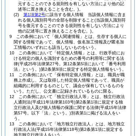
元することのできる規則性を有しない方法により他の記
述等に置き換えることを含む。)
。
(2)
第1項第2号
に該当する個人情報 当該個人情報に含ま
れる個人識別符号の全部を削除すること
(当該個人識別符
号を復元することのできる規則性を有しない方法により
他の記述等に置き換えることを含む。)
。
9
この条例において「個人関連情報」とは、生存する個人に
関する情報であって、個人情報、仮名加工情報及び匿名加
工情報のいずれにも該当しないものをいう。
10
この条例において「特定個人情報」とは、行政手続にお
ける特定の個人を識別するための番号の利用等に関する法
律
(平成25年法律第27号。第12条第5項において「番号利用
法」という。)
第2条第9項に規定する特定個人情報をいう。
11
この条例において「保有特定個人情報」とは、職員が職
務上作成し、又は取得した特定個人情報であって、職員が
組織的に利用するものとして、議会が保有しているものを
いう。
ただし、公文書に記録されているものに限る。
12
この条例において「独立行政法人等」とは、独立行政法
人通則法
(平成11年法律第103号)
第2条第1項に規定する独
立行政法人及び個人情報の保護に関する法律
(平成15年法律
第57号。以下「法」という。)
別表第1に掲げる法人をい
う。
13
この条例において「地方独立行政法人」とは、地方独立
行政法人法
(平成15年法律第118号)
第2条第1項に規定する
地方独立行政法人をいう。