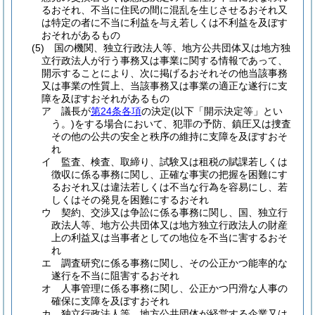
るおそれ、不当に住民の間に混乱を生じさせるおそれ又
は特定の者に不当に利益を与え若しくは不利益を及ぼす
おそれがあるもの
(5)
国の機関、独立行政法人等、地方公共団体又は地方独
立行政法人が行う事務又は事業に関する情報であって、
開示することにより、次に掲げるおそれその他当該事務
又は事業の性質上、当該事務又は事業の適正な遂行に支
障を及ぼすおそれがあるもの
ア
議長が
第24条各項
の決定
(以下「開示決定等」とい
う。)
をする場合において、犯罪の予防、鎮圧又は捜査
その他の公共の安全と秩序の維持に支障を及ぼすおそ
れ
イ
監査、検査、取締り、試験又は租税の賦課若しくは
徴収に係る事務に関し、正確な事実の把握を困難にす
るおそれ又は違法若しくは不当な行為を容易にし、若
しくはその発見を困難にするおそれ
ウ
契約、交渉又は争訟に係る事務に関し、国、独立行
政法人等、地方公共団体又は地方独立行政法人の財産
上の利益又は当事者としての地位を不当に害するおそ
れ
エ
調査研究に係る事務に関し、その公正かつ能率的な
遂行を不当に阻害するおそれ
オ
人事管理に係る事務に関し、公正かつ円滑な人事の
確保に支障を及ぼすおそれ
カ
独立行政法人等、地方公共団体が経営する企業又は