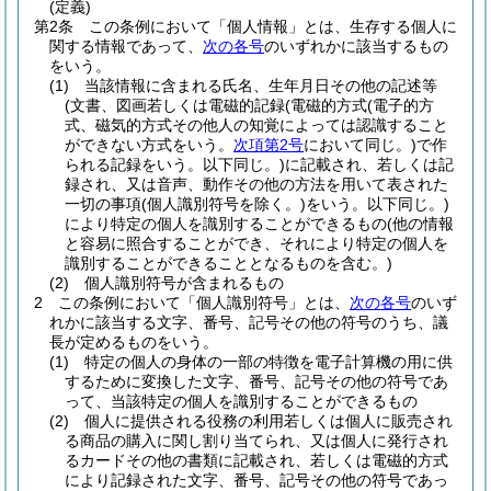
(定義)
第2条
この条例において「個人情報」とは、生存する個人に
関する情報であって、
次の各号
のいずれかに該当するもの
をいう。
(1)
当該情報に含まれる氏名、生年月日その他の記述等
(文書、図画若しくは電磁的記録
(電磁的方式
(電子的方
式、磁気的方式その他人の知覚によっては認識すること
ができない方式をいう。
次項第2号
において同じ。)
で作
られる記録をいう。以下同じ。)
に記載され、若しくは記
録され、又は音声、動作その他の方法を用いて表された
一切の事項
(個人識別符号を除く。)
をいう。以下同じ。)
により特定の個人を識別することができるもの
(他の情報
と容易に照合することができ、それにより特定の個人を
識別することができることとなるものを含む。)
(2)
個人識別符号が含まれるもの
2
この条例において「個人識別符号」とは、
次の各号
のいず
れかに該当する文字、番号、記号その他の符号のうち、議
長が定めるものをいう。
(1)
特定の個人の身体の一部の特徴を電子計算機の用に供
するために変換した文字、番号、記号その他の符号であ
って、当該特定の個人を識別することができるもの
(2)
個人に提供される役務の利用若しくは個人に販売され
る商品の購入に関し割り当てられ、又は個人に発行され
るカードその他の書類に記載され、若しくは電磁的方式
により記録された文字、番号、記号その他の符号であっ