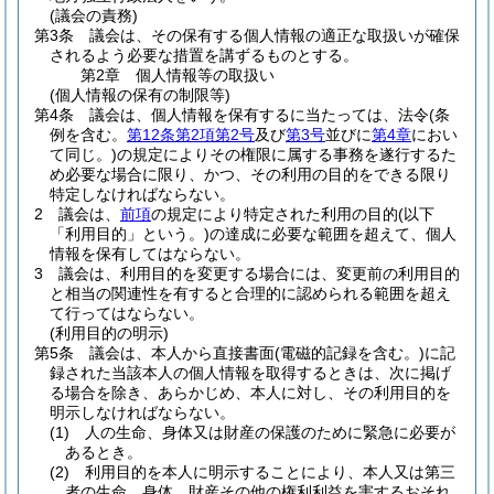
(議会の責務)
第3条
議会は、その保有する個人情報の適正な取扱いが確保
されるよう必要な措置を講ずるものとする。
第2章
個人情報等の取扱い
(個人情報の保有の制限等)
第4条
議会は、個人情報を保有するに当たっては、法令
(条
例を含む。
第12条第2項第2号
及び
第3号
並びに
第4章
におい
て同じ。)
の規定によりその権限に属する事務を遂行するた
め必要な場合に限り、かつ、その利用の目的をできる限り
特定しなければならない。
2
議会は、
前項
の規定により特定された利用の目的
(以下
「利用目的」という。)
の達成に必要な範囲を超えて、個人
情報を保有してはならない。
3
議会は、利用目的を変更する場合には、変更前の利用目的
と相当の関連性を有すると合理的に認められる範囲を超え
て行ってはならない。
(利用目的の明示)
第5条
議会は、本人から直接書面
(電磁的記録を含む。)
に記
録された当該本人の個人情報を取得するときは、次に掲げ
る場合を除き、あらかじめ、本人に対し、その利用目的を
明示しなければならない。
(1)
人の生命、身体又は財産の保護のために緊急に必要が
あるとき。
(2)
利用目的を本人に明示することにより、本人又は第三
者の生命、身体、財産その他の権利利益を害するおそれ