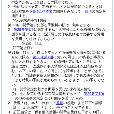
の定めがあるときは、この限りでない。
2
他の法令の規定に定める開示の方法が縦覧であるときは、
当該縦覧を
前条第1項本文
の閲覧とみなして、
前項
の規定を
適用する。
(開示請求の手数料等)
第30条
開示請求に係る手数料の額は、無料とする。
2
第28条第1項
に規定する写しの交付により保有個人情報の
開示を受ける者は、当該写しの作成及び送付に要する費用
を負担しなければならない。
第2節
訂正
(訂正請求権)
第31条
何人も、自己を本人とする保有個人情報
(次に掲げる
ものに限る。
第38条第1項
において同じ。)
の内容が事実で
ないと思料するときは、この条例の定めるところにより、
議長に対し、当該保有個人情報の訂正
(追加又は削除を含
む。以下この章において同じ。)
を請求することができる。
ただし、当該保有個人情報の訂正に関して他の法令の規定
により特別の手続が定められているときは、この限りでな
い。
(1)
開示決定に基づき開示を受けた保有個人情報
(2)
開示決定に係る保有個人情報であって、
第29条第1項
の他の法令の規定により開示を受けたもの
2
代理人は、本人に代わって
前項
の規定による訂正の請求
(以下「訂正請求」という。)
をすることができる。
3
訂正請求は、保有個人情報の開示を受けた日から90日以