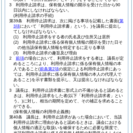
3
利用停止請求は、保有個人情報の開示を受けた日から90
日以内にしなければならない。
(利用停止請求の手続)
第39条
利用停止請求は、次に掲げる事項を記載した書面
(
第
3項
において「利用停止請求書」という。)
を議長に提出し
てしなければならない。
(1)
利用停止請求をする者の氏名及び住所又は居所
(2)
利用停止請求に係る保有個人情報の開示を受けた日そ
の他当該保有個人情報を特定するに足りる事項
(3)
利用停止請求の趣旨及び理由
2
前項
の場合において、利用停止請求をする者は、議長が定
めるところにより、利用停止請求に係る保有個人情報の本
人であること
(
前条第2項
の規定による利用停止請求にあっ
ては、利用停止請求に係る保有個人情報の本人の代理人で
あること)
を示す書類を提示し、又は提出しなければならな
い。
3
議長は、利用停止請求書に形式上の不備があると認めると
きは、利用停止請求をした者
(以下「利用停止請求者」とい
う。)
に対し、相当の期間を定めて、その補正を求めること
ができる。
(保有個人情報の利用停止義務)
第40条
議長は、利用停止請求があった場合において、当該
利用停止請求に理由があると認めるときは、議会における
個人情報の適正な取扱いを確保するために必要な限度で、