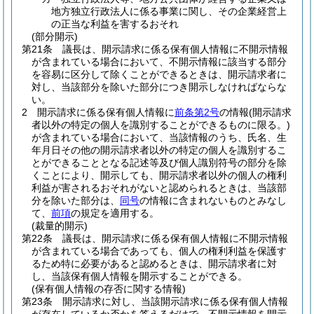
地方独立行政法人に係る事業に関し、その企業経営上
の正当な利益を害するおそれ
(部分開示)
第21条
議長は、開示請求に係る保有個人情報に不開示情報
が含まれている場合において、不開示情報に該当する部分
を容易に区分して除くことができるときは、開示請求者に
対し、当該部分を除いた部分につき開示しなければならな
い。
2
開示請求に係る保有個人情報に
前条第2号
の情報
(開示請求
者以外の特定の個人を識別することができるものに限る。)
が含まれている場合において、当該情報のうち、氏名、生
年月日その他の開示請求者以外の特定の個人を識別するこ
とができることとなる記述等及び個人識別符号の部分を除
くことにより、開示しても、開示請求者以外の個人の権利
利益が害されるおそれがないと認められるときは、当該部
分を除いた部分は、
同号
の情報に含まれないものとみなし
て、
前項
の規定を適用する。
(裁量的開示)
第22条
議長は、開示請求に係る保有個人情報に不開示情報
が含まれている場合であっても、個人の権利利益を保護す
るため特に必要があると認めるときは、開示請求者に対
し、当該保有個人情報を開示することができる。
(保有個人情報の存否に関する情報)
第23条
開示請求に対し、当該開示請求に係る保有個人情報