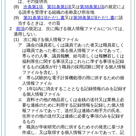
は、その提供先
(8)
次条第1項
、
第31条第1項
又は
第38条第1項
の規定によ
る請求を受理する組織の名称及び所在地
(9)
第31条第1項ただし書
又は
第38条第1項ただし書
に該
当するときは、その旨
2
前項
の規定は、次に掲げる個人情報ファイルについては、
適用しない。
(1)
次に掲げる個人情報ファイル
ア
議会の議員若しくは議員であった者又は職員若しく
は職員であった者に係る個人情報ファイルであって、
専らその人事、議員報酬、給与若しくは報酬若しくは
福利厚生に関する事項又はこれらに準ずる事項を記録
するもの
(議長が行う職員の採用試験に関する個人情報
ファイルを含む。)
イ
専ら試験的な電子計算機処理の用に供するための個
人情報ファイル
ウ
1年以内に消去することとなる記録情報のみを記録す
る個人情報ファイル
エ
資料その他の物品若しくは金銭の送付又は業務上必
要な連絡のために利用する記録情報を記録した個人情
報ファイルであって、送付又は連絡の相手方の氏名、
住所その他の送付又は連絡に必要な事項のみを記録す
るもの
オ
職員が学術研究の用に供するためその発意に基づき
作成し、又は取得する個人情報ファイルであって、記