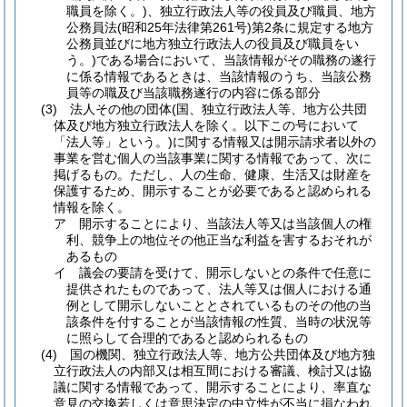
職員を除く。)
、独立行政法人等の役員及び職員、地方
公務員法
(昭和25年法律第261号)
第2条に規定する地方
公務員並びに地方独立行政法人の役員及び職員をい
う。)
である場合において、当該情報がその職務の遂行
に係る情報であるときは、当該情報のうち、当該公務
員等の職及び当該職務遂行の内容に係る部分
(3)
法人その他の団体
(国、独立行政法人等、地方公共団
体及び地方独立行政法人を除く。以下この号において
「法人等」という。)
に関する情報又は開示請求者以外の
事業を営む個人の当該事業に関する情報であって、次に
掲げるもの。
ただし、人の生命、健康、生活又は財産を
保護するため、開示することが必要であると認められる
情報を除く。
ア
開示することにより、当該法人等又は当該個人の権
利、競争上の地位その他正当な利益を害するおそれが
あるもの
イ
議会の要請を受けて、開示しないとの条件で任意に
提供されたものであって、法人等又は個人における通
例として開示しないこととされているものその他の当
該条件を付することが当該情報の性質、当時の状況等
に照らして合理的であると認められるもの
(4)
国の機関、独立行政法人等、地方公共団体及び地方独
立行政法人の内部又は相互間における審議、検討又は協
議に関する情報であって、開示することにより、率直な
意見の交換若しくは意思決定の中立性が不当に損なわれ