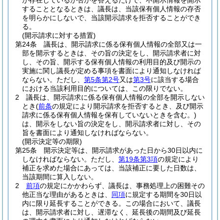
が存在しているか否かを答えるだけで、不開示情報を開示
することとなるときは、議長は、当該保有個人情報の存否
を明らかにしないで、当該開示請求を拒否することができ
る。
(開示請求に対する措置)
第24条
議長は、開示請求に係る保有個人情報の全部又は一
部を開示するときは、その旨の決定をし、開示請求者に対
し、その旨、開示する保有個人情報の利用目的及び開示の
実施に関し議長が定める事項を書面により通知しなければ
ならない。
ただし、
第5条第2号
又は
第3号
に該当する場合
における当該利用目的については、この限りでない。
2
議長は、開示請求に係る保有個人情報の全部を開示しない
とき
(
前条
の規定により開示請求を拒否するとき、及び開示
請求に係る保有個人情報を保有していないときを含む。)
は、開示をしない旨の決定をし、開示請求者に対し、その
旨を書面により通知しなければならない。
(開示決定等の期限)
第25条
開示決定等は、開示請求があった日から30日以内に
しなければならない。
ただし、
第19条第3項
の規定により
補正を求めた場合にあっては、当該補正に要した日数は、
当該期間に算入しない。
2
前項
の規定にかかわらず、議長は、事務処理上の困難その
他正当な理由があるときは、
同項
に規定する期間を30日以
内に限り延長することができる。
この場合において、議長
は、開示請求者に対し、遅滞なく、延長後の期間及び延長