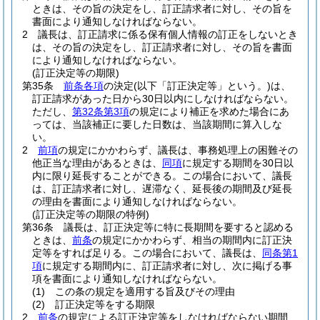
ときは、その旨の決定をし、訂正請求者に対し、その旨を
書面により通知しなければならない。
2
議長は、訂正請求に係る保有個人情報の訂正をしないとき
は、その旨の決定をし、訂正請求者に対し、その旨を書面
により通知しなければならない。
(訂正決定等の期限)
第35条
前条各項
の決定
(以下「訂正決定等」という。)
は、
訂正請求があった日から30日以内にしなければならない。
ただし、
第32条第3項
の規定により補正を求めた場合にあ
っては、当該補正に要した日数は、当該期間に算入しな
い。
2
前項
の規定にかかわらず、議長は、事務処理上の困難その
他正当な理由があるときは、
同項
に規定する期間を30日以
内に限り延長することができる。
この場合において、議長
は、訂正請求者に対し、遅滞なく、延長後の期間及び延長
の理由を書面により通知しなければならない。
(訂正決定等の期限の特例)
第36条
議長は、訂正決定等に特に長期間を要すると認める
ときは、
前条
の規定にかかわらず、相当の期間内に訂正決
定等をすれば足りる。
この場合において、議長は、
同条第1
項
に規定する期間内に、訂正請求者に対し、次に掲げる事
項を書面により通知しなければならない。
(1)
この条の規定を適用する旨及びその理由
(2)
訂正決定等をする期限
2
前条
の規定による訂正決定等をしなければならない期間