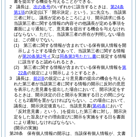
書を提出する機会を与えることができる。
2
議長は、
次の各号
のいずれかに該当するときは、
第24条
第1項
の決定
(以下「開示決定」という。)
に先立ち、当該第
三者に対し、議長が定めるところにより、開示請求に係る
当該第三者に関する情報の内容その他議長が定める事項を
書面により通知して、意見書を提出する機会を与えなけれ
ばならない。
ただし、当該第三者の所在が判明しない場合
は、この限りでない。
(1)
第三者に関する情報が含まれている保有個人情報を開
示しようとする場合であって、当該第三者に関する情報
が
第20条第2号イ
又は
同条第3号ただし書
に規定する情報
に該当すると認められるとき。
(2)
第三者に関する情報が含まれている保有個人情報を
第
22条
の規定により開示しようとするとき。
3
議長は、
前2項
の規定により意見書の提出の機会を与えら
れた第三者が当該第三者に関する情報の開示に反対の意思
を表示した意見書を提出した場合において、開示決定をす
るときは、開示決定の日と開示を実施する日との間に少な
くとも2週間を置かなければならない。
この場合において、
議長は、開示決定後直ちに、当該意見書
(
第45条
において
「反対意見書」という。)
を提出した第三者に対し、開示決
定をした旨及びその理由並びに開示を実施をする日を書面
により通知しなければならない。
(開示の実施)
第28条
保有個人情報の開示は、当該保有個人情報が、文書