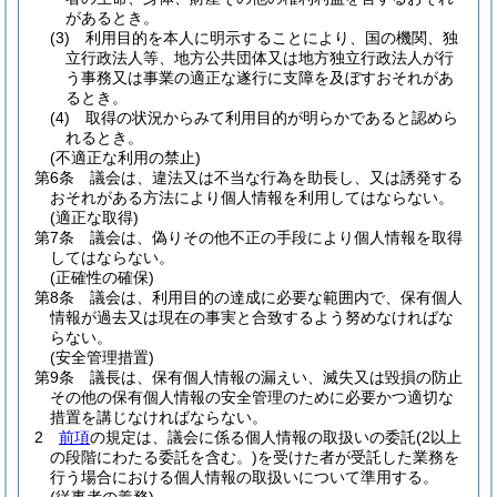
があるとき。
(3)
利用目的を本人に明示することにより、国の機関、独
立行政法人等、地方公共団体又は地方独立行政法人が行
う事務又は事業の適正な遂行に支障を及ぼすおそれがあ
るとき。
(4)
取得の状況からみて利用目的が明らかであると認めら
れるとき。
(不適正な利用の禁止)
第6条
議会は、違法又は不当な行為を助長し、又は誘発する
おそれがある方法により個人情報を利用してはならない。
(適正な取得)
第7条
議会は、偽りその他不正の手段により個人情報を取得
してはならない。
(正確性の確保)
第8条
議会は、利用目的の達成に必要な範囲内で、保有個人
情報が過去又は現在の事実と合致するよう努めなければな
らない。
(安全管理措置)
第9条
議長は、保有個人情報の漏えい、滅失又は毀損の防止
その他の保有個人情報の安全管理のために必要かつ適切な
措置を講じなければならない。
2
前項
の規定は、議会に係る個人情報の取扱いの委託
(2以上
の段階にわたる委託を含む。)
を受けた者が受託した業務を
行う場合における個人情報の取扱いについて準用する。