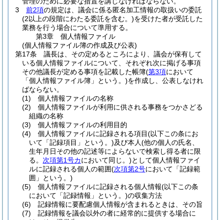
管理のために必要な措置を講じなければならない。
3
前2項
の規定は、議会に係る匿名加工情報の取扱いの委託
(2以上の段階にわたる委託を含む。)
を受けた者が受託した
業務を行う場合について準用する。
第3章
個人情報ファイル
(個人情報ファイル簿の作成及び公表)
第17条
議長は、その定めるところにより、議会が保有して
いる個人情報ファイルについて、それぞれ次に掲げる事項
その他議長が定める事項を記載した帳簿
(
第3項
において
「個人情報ファイル簿」という。)
を作成し、公表しなけれ
ばならない。
(1)
個人情報ファイルの名称
(2)
個人情報ファイルが利用に供される事務をつかさどる
組織の名称
(3)
個人情報ファイルの利用目的
(4)
個人情報ファイルに記録される項目
(以下この条にお
いて「記録項目」という。)
及び本人
(他の個人の氏名、
生年月日その他の記述等によらないで検索し得る者に限
る。
次項第1号カ
において同じ。)
として個人情報ファイ
ルに記録される個人の範囲
(
次項第2号
において「記録範
囲」という。)
(5)
個人情報ファイルに記録される個人情報
(以下この条
において「記録情報」という。)
の収集方法
(6)
記録情報に要配慮個人情報が含まれるときは、その旨
(7)
記録情報を議会以外の者に経常的に提供する場合に