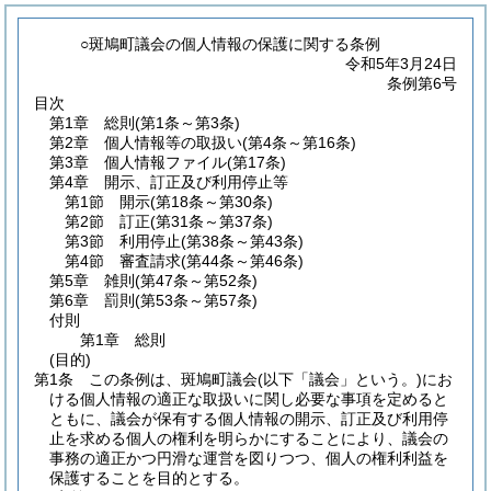
○斑鳩町議会の個人情報の保護に関する条例
令和5年3月24日
条例第6号
目次
第1章
総則
(第1条～第3条)
第2章
個人情報等の取扱い
(第4条～第16条)
第3章
個人情報ファイル
(第17条)
第4章
開示、訂正及び利用停止等
第1節
開示
(第18条～第30条)
第2節
訂正
(第31条～第37条)
第3節
利用停止
(第38条～第43条)
第4節
審査請求
(第44条～第46条)
第5章
雑則
(第47条～第52条)
第6章
罰則
(第53条～第57条)
付則
第1章
総則
(目的)
第1条
この条例は、斑鳩町議会
(以下「議会」という。)
にお
ける個人情報の適正な取扱いに関し必要な事項を定めると
ともに、議会が保有する個人情報の開示、訂正及び利用停
止を求める個人の権利を明らかにすることにより、議会の
事務の適正かつ円滑な運営を図りつつ、個人の権利利益を
保護することを目的とする。