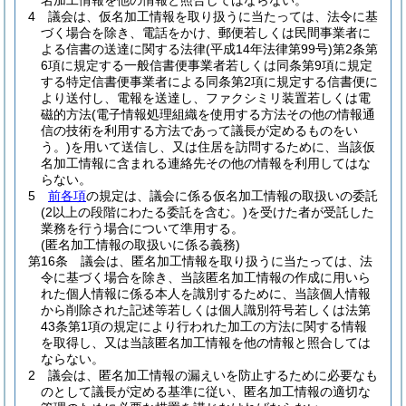
名加工情報を他の情報と照合してはならない。
4
議会は、仮名加工情報を取り扱うに当たっては、法令に基
づく場合を除き、電話をかけ、郵便若しくは民間事業者に
よる信書の送達に関する法律
(平成14年法律第99号)
第2条第
6項に規定する一般信書便事業者若しくは同条第9項に規定
する特定信書便事業者による同条第2項に規定する信書便に
より送付し、電報を送達し、ファクシミリ装置若しくは電
磁的方法
(電子情報処理組織を使用する方法その他の情報通
信の技術を利用する方法であって議長が定めるものをい
う。)
を用いて送信し、又は住居を訪問するために、当該仮
名加工情報に含まれる連絡先その他の情報を利用してはな
らない。
5
前各項
の規定は、議会に係る仮名加工情報の取扱いの委託
(2以上の段階にわたる委託を含む。)
を受けた者が受託した
業務を行う場合について準用する。
(匿名加工情報の取扱いに係る義務)
第16条
議会は、匿名加工情報を取り扱うに当たっては、法
令に基づく場合を除き、当該匿名加工情報の作成に用いら
れた個人情報に係る本人を識別するために、当該個人情報
から削除された記述等若しくは個人識別符号若しくは法第
43条第1項の規定により行われた加工の方法に関する情報
を取得し、又は当該匿名加工情報を他の情報と照合しては
ならない。
2
議会は、匿名加工情報の漏えいを防止するために必要なも
のとして議長が定める基準に従い、匿名加工情報の適切な