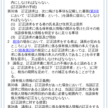
内にしなければならない。
(訂正請求の手続)
第32条
訂正請求は、次に掲げる事項を記載した書面
(
第3項
において「訂正請求書」という。)
を議長に提出してしなけ
ればならない。
(1)
訂正請求をする者の氏名及び住所又は居所
(2)
訂正請求に係る保有個人情報の開示を受けた日その他
当該保有個人情報を特定するに足りる事項
(3)
訂正請求の趣旨及び理由
2
前項
の場合において、訂正請求をする者は、議長が定める
ところにより、訂正請求に係る保有個人情報の本人である
こと
(
前条第2項
の規定による訂正請求にあっては、訂正請
求に係る保有個人情報の本人の代理人であること)
を示す書
類を提示し、又は提出しなければならない。
3
議長は、訂正請求書に形式上の不備があると認めるとき
は、訂正請求をした者
(以下「訂正請求者」という。)
に対
し、相当の期間を定めて、その補正を求めることができ
る。
(保有個人情報の訂正義務)
第33条
議長は、訂正請求があった場合において、当該訂正
請求に理由があると認めるときは、当該訂正請求に係る保
有個人情報の利用目的の達成に必要な範囲内で、当該保有
個人情報の訂正をしなければならない。
(訂正請求に対する措置)
第34条
議長は、訂正請求に係る保有個人情報の訂正をする