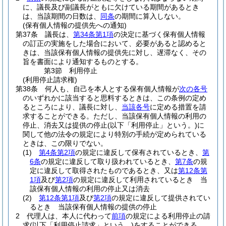
に、議長及び副議長がともに欠けている期間があるとき
は、当該期間の日数は、
同条
の期間に算入しない。
(保有個人情報の提供先への通知)
第37条
議長は、
第34条第1項
の決定に基づく保有個人情報
の訂正の実施をした場合において、必要があると認めると
きは、当該保有個人情報の提供先に対し、遅滞なく、その
旨を書面により通知するものとする。
第3節
利用停止
(利用停止請求権)
第38条
何人も、自己を本人とする保有個人情報が
次の各号
のいずれかに該当すると思料するときは、この条例の定め
るところにより、議長に対し、
当該各号
に定める措置を請
求することができる。
ただし、当該保有個人情報の利用の
停止、消去又は提供の停止
(以下「利用停止」という。)
に
関して他の法令の規定により特別の手続が定められている
ときは、この限りでない。
(1)
第4条第2項
の規定に違反して保有されているとき、
第
6条
の規定に違反して取り扱われているとき、
第7条
の規
定に違反して取得されたものであるとき、又は
第12条第
1項
及び
第2項
の規定に違反して利用されているとき 当
該保有個人情報の利用の停止又は消去
(2)
第12条第1項
及び
第2項
の規定に違反して提供されてい
るとき 当該保有個人情報の提供の停止
2
代理人は、本人に代わって
前項
の規定による利用停止の請
求
(以下「利用停止請求」という。)
をすることができる。