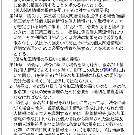
に必要な措置を講ずることを求めるものとする。
(個人関連情報の提供を受ける者に対する措置要求)
第14条
議長は、第三者に個人関連情報を提供する場合
(当該
第三者が当該個人関連情報を個人情報として取得すること
が想定される場合に限る。)
において、必要があると認める
ときは、当該第三者に対し、提供に係る個人関連情報につ
いて、その利用の目的若しくは方法の制限その他必要な制
限を付し、又はその漏えいの防止その他の個人関連情報の
適切な管理のために必要な措置を講ずることを求めるもの
とする。
(仮名加工情報の取扱いに係る義務)
第15条
議会は、法令に基づく場合を除くほか、仮名加工情
報
(個人情報であるものを除く。以下この条及び
第49条
にお
いて同じ。)
を第三者
(当該仮名加工情報の取扱いの委託を
受けた者を除く。)
に提供してはならない。
2
議長は、その取り扱う仮名加工情報の漏えいの防止その他
仮名加工情報の安全管理のために必要かつ適切な措置を講
じなければならない。
3
議会は、仮名加工情報を取り扱うに当たっては、法令に基
づく場合を除き、当該仮名加工情報の作成に用いられた個
人情報に係る本人を識別するために、削除情報等
(仮名加工
情報の作成に用いられた個人情報から削除された記述等及
び個人識別符号並びに法第41条第1項の規定により行われ
た加工の方法に関する情報をいう。)
を取得し、又は当該仮