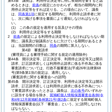
第43条
議長は、利用停止決定等に特に長期間を要すると認
めるときは、
前条
の規定にかかわらず、相当の期間内に利
用停止決定等をすれば足りる。
この場合において、議長
は、
同条第1項
に規定する期間内に、利用停止請求者に対
し、次に掲げる事項を書面により通知しなければならな
い。
(1)
この条の規定を適用する旨及びその理由
(2)
利用停止決定等をする期限
2
前条
の規定による利用停止決定等をしなければならない期
間に、議長及び副議長がともに欠けている期間があるとき
は、当該期間の日数は、
同条
の期間に算入しない。
第4節
審査請求
(審理員による審理手続に関する規定の適用除外)
第44条
開示決定等、訂正決定等、利用停止決定等又は開示
請求、訂正請求若しくは利用停止請求に係る不作為に係る
審査請求については、行政不服審査法
(平成26年法律第68
号)
第9条第1項の規定は、適用しない。
(審査請求に関する審査会への諮問)
第45条
開示決定等、訂正決定等、利用停止決定等又は開示
請求、訂正請求若しくは利用停止請求に係る不作為につい
て審査請求があったときは、議長は、
次の各号
のいずれか
に該当する場合を除き、
斑鳩町個人情報保護審査会条例
(令
和4年12月斑鳩町条例第21号)
第2条
に規定する斑鳩町個人
情報保護審査会
(以下「審査会」という。)
に諮問しなけれ
ばならない。