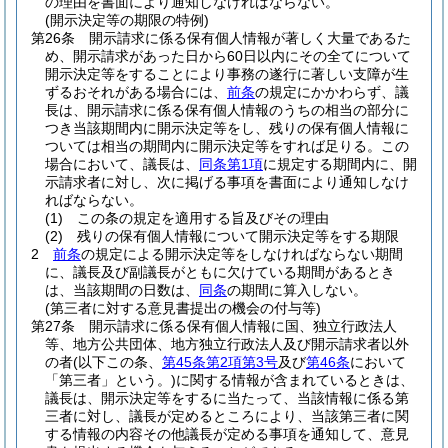
の理由を書面により通知しなければならない。
(開示決定等の期限の特例)
第26条
開示請求に係る保有個人情報が著しく大量であるた
め、開示請求があった日から60日以内にその全てについて
開示決定等をすることにより事務の遂行に著しい支障が生
ずるおそれがある場合には、
前条
の規定にかかわらず、議
長は、開示請求に係る保有個人情報のうちの相当の部分に
つき当該期間内に開示決定等をし、残りの保有個人情報に
ついては相当の期間内に開示決定等をすれば足りる。
この
場合において、議長は、
同条第1項
に規定する期間内に、開
示請求者に対し、次に掲げる事項を書面により通知しなけ
ればならない。
(1)
この条の規定を適用する旨及びその理由
(2)
残りの保有個人情報について開示決定等をする期限
2
前条
の規定による開示決定等をしなければならない期間
に、議長及び副議長がともに欠けている期間があるとき
は、当該期間の日数は、
同条
の期間に算入しない。
(第三者に対する意見書提出の機会の付与等)
第27条
開示請求に係る保有個人情報に国、独立行政法人
等、地方公共団体、地方独立行政法人及び開示請求者以外
の者
(以下この条、
第45条第2項第3号
及び
第46条
において
「第三者」という。)
に関する情報が含まれているときは、
議長は、開示決定等をするに当たって、当該情報に係る第
三者に対し、議長が定めるところにより、当該第三者に関
する情報の内容その他議長が定める事項を通知して、意見