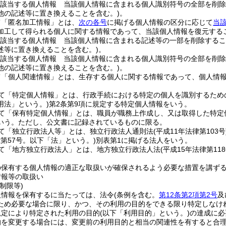
該当する個人情報 当該個人情報に含まれる個人識別符号の全部を削除
他の記述等に置き換えることを含む。)
。
て「匿名加工情報」とは、
次の各号
に掲げる個人情報の区分に応じて
当
加工して得られる個人に関する情報であって、当該個人情報を復元する
該当する個人情報 当該個人情報に含まれる記述等の一部を削除するこ
述等に置き換えることを含む。)
。
該当する個人情報 当該個人情報に含まれる個人識別符号の全部を削除
他の記述等に置き換えることを含む。)
。
て「個人関連情報」とは、生存する個人に関する情報であって、個人情
て「特定個人情報」とは、行政手続における特定の個人を識別するため
用法」という。)
第2条第9項に規定する特定個人情報をいう。
て「保有特定個人情報」とは、職員が職務上作成し、又は取得した特定
いう。
ただし、公文書に記録されているものに限る。
て「独立行政法人等」とは、独立行政法人通則法
(平成11年法律第103号
律第57号。以下「法」という。)
別表第1に掲げる法人をいう。
て「地方独立行政法人」とは、地方独立行政法人法
(平成15年法律第118
の保有する個人情報の適正な取扱いが確保されるよう必要な措置を講ず
情報等の取扱い
制限等)
人情報を保有するに当たっては、法令
(条例を含む。
第12条第2項第2号
及
ため必要な場合に限り、かつ、その利用の目的をできる限り特定しなけ
規定により特定された利用の目的
(以下「利用目的」という。)
の達成に必
的を変更する場合には、変更前の利用目的と相当の関連性を有すると合