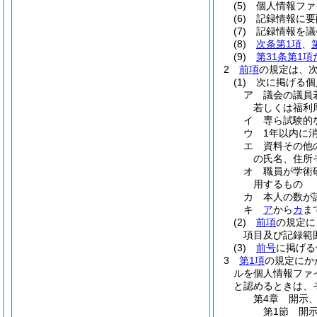
(5)
個人情報ファ
(6)
記録情報に要
(7)
記録情報を議
(8)
次条第1項
、
(9)
第31条第1
2
前項
の規定は、
(1)
次に掲げる個
ア
議会の議員
若しくは福利
イ
専ら試験的
ウ
1年以内に
エ
資料その他
の氏名、住所
オ
職員が学術
用するもの
カ
本人の数が
キ
ア
から
カ
ま
(2)
前項
の規定に
項目及び記録範
(3)
前号
に掲げる
3
第1項
の規定にか
ルを個人情報ファ
と認めるときは、
第4章
開示
第1節
開