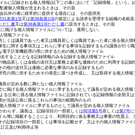
イルに記録される個人情報
(以下この条において「記録情報」という。)
配慮個人情報が含まれるときは、その旨
会以外の者に経常的に提供する場合には、その提供先
第31条第1項
又は
第38条第1項
の規定による請求を受理する組織の名称及
項ただし書
又は
第38条第1項ただし書
に該当するときは、その旨
次に掲げる個人情報ファイルについては、適用しない。
人情報ファイル
若しくは議員であった者又は職員若しくは職員であった者に係る個人情
厚生に関する事項又はこれらに準ずる事項を記録するもの
(議長が行う
な電子計算機処理の用に供するための個人情報ファイル
消去することとなる記録情報のみを記録する個人情報ファイル
の物品若しくは金銭の送付又は業務上必要な連絡のために利用する記録
その他の送付又は連絡に必要な事項のみを記録するもの
研究の用に供するためその発意に基づき作成し、又は取得する個人情報
議長が定める数に満たない個人情報ファイル
でに掲げる個人情報ファイルに準ずるものとして議長が定める個人情報
よる公表に係る個人情報ファイルに記録されている記録情報の全部又は
囲が当該公表に係るこれらの事項の範囲内のもの
個人情報ファイルに準ずるものとして議長が定める個人情報ファイル
かわらず、議長は、記録項目の一部若しくは
同項第5号
若しくは
第7号
に
イル簿に掲載することにより、利用目的に係る事務又は事業の性質上、
その記録項目の一部若しくは事項を記載せず、又はその個人情報ファイ
、訂正及び利用停止等
示