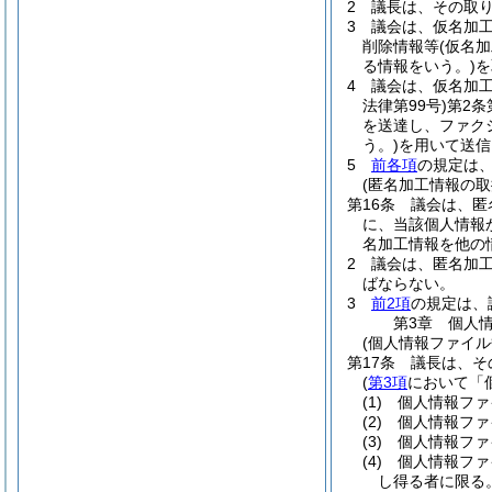
2
議長は、その取
3
議会は、仮名加
削除情報等
(仮名
る情報をいう。)
を
4
議会は、仮名加
法律第99号)
第2条
を送達し、ファク
う。)
を用いて送信
5
前各項
の規定は
(匿名加工情報の取
第16条
議会は、匿
に、当該個人情報
名加工情報を他の
2
議会は、匿名加
ばならない。
3
前2項
の規定は、
第3章
個人
(個人情報ファイル
第17条
議長は、そ
(
第3項
において「
(1)
個人情報ファ
(2)
個人情報ファ
(3)
個人情報ファ
(4)
個人情報ファ
し得る者に限る