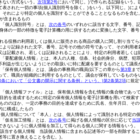
きない方式をいう。
次項第2号
において同じ。)
で作られる記録をいう。
て表された一切の事項
(個人識別符号を除く。)
をいう。以下同じ。)
によ
、それにより特定の個人を識別することができることとなるものを含む。
が含まれるもの
て「個人識別符号」とは、
次の各号
のいずれかに該当する文字、番号、
身体の一部の特徴を電子計算機の用に供するために変換した文字、番号
れる役務の利用若しくは個人に販売される商品の購入に関し割り当てら
により記録された文字、番号、記号その他の符号であって、その利用者
又は記載され、若しくは記録されることにより、特定の利用者若しくは
て「要配慮個人情報」とは、本人の人種、信条、社会的身分、病歴、犯
不利益が生じないようにその取扱いに特に配慮を要するものとして議長
て「保有個人情報」とは、議会の事務局の職員
(以下この章から
第3章
ま
って、職員が組織的に利用するものとして、議会が保有しているものを
20条において「公文書の開示に関する条例」という。)
第2条第2項
に規定
て「個人情報ファイル」とは、保有個人情報を含む情報の集合物であっ
目的を達成するために特定の保有個人情報を電子計算機を用いて検索す
もののほか、一定の事務の目的を達成するために氏名、生年月日、その
的に構成したもの
て個人情報について「本人」とは、個人情報によって識別される特定の
て「仮名加工情報」とは、
次の各号
に掲げる個人情報の区分に応じて
当
できないように個人情報を加工して得られる個人に関する情報をいう。
該当する個人情報 当該個人情報に含まれる記述等の一部を削除するこ
述等に置き換えることを含む。)
。