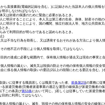
人から直接書面
(電磁的記録を含む。)
に記録された当該本人の個人情報を
を明示しなければならない。
体又は財産の保護のために緊急に必要があるとき。
人に明示することにより、本人又は第三者の生命、身体、財産その他の
人に明示することにより、国の機関、独立行政法人等、地方公共団体又
るとき。
らみて利用目的が明らかであると認められるとき。
止)
法又は不当な行為を助長し、又は誘発するおそれがある方法により個人
りその他不正の手段により個人情報を取得してはならない。
用目的の達成に必要な範囲内で、保有個人情報が過去又は現在の事実と
有個人情報の漏えい、滅失又は毀損の防止その他の保有個人情報の安全
議会に係る個人情報の取扱いの委託
(2以上の段階にわたる委託を含む。)
取扱いに従事する職員若しくは職員であった者、
前条第2項
の業務に従
いる派遣労働者
(労働者派遣事業の適正な運営の確保及び派遣労働者の
以下この条及び
第53条
において同じ。)
若しくは従事していた派遣労働
な目的に利用してはならない。
有個人情報の漏えい、滅失、毀損その他の保有個人情報の安全の確保に