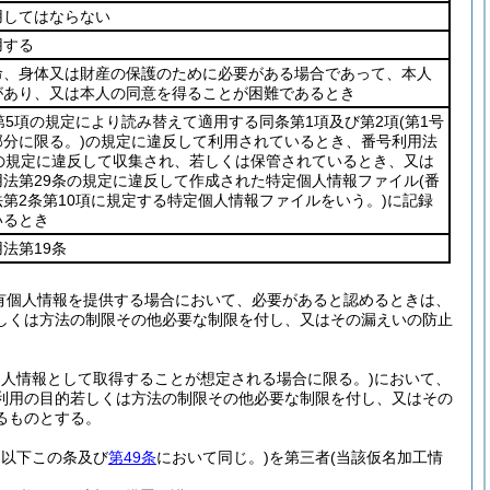
用してはならない
用する
命、身体又は財産の保護のために必要がある場合であって、本人
があり、又は本人の同意を得ることが困難であるとき
第5項の規定により読み替えて適用する同条第1項及び第2項
(第1号
分に限る。)
の規定に違反して利用されているとき、番号利用法
条の規定に違反して収集され、若しくは保管されているとき、又は
用法第29条の規定に違反して作成された特定個人情報ファイル
(番
第2条第10項に規定する特定個人情報ファイルをいう。)
に記録
いるとき
法第19条
有個人情報を提供する場合において、必要があると認めるときは、
しくは方法の制限その他必要な制限を付し、又はその漏えいの防止
個人情報として取得することが想定される場合に限る。)
において、
利用の目的若しくは方法の制限その他必要な制限を付し、又はその
るものとする。
。以下この条及び
第49条
において同じ。)
を第三者
(当該仮名加工情