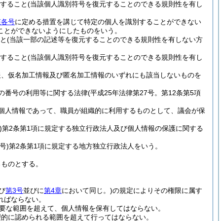
すること
(当該個人識別符号を復元することのできる規則性を有し
該各号
に定める措置を講じて特定の個人を識別することができない
ことができないようにしたものをいう。
と
(当該一部の記述等を復元することのできる規則性を有しない方
すること
(当該個人識別符号を復元することのできる規則性を有し
報、仮名加工情報及び匿名加工情報のいずれにも該当しないものを
の番号の利用等に関する法律
(平成25年法律第27号。第12条第5項
個人情報であって、職員が組織的に利用するものとして、議会が保
)
第2条第1項に規定する独立行政法人及び個人情報の保護に関する
号)
第2条第1項に規定する地方独立行政法人をいう。
るものとする。
び
第3号
並びに
第4章
において同じ。)
の規定によりその権限に属す
ればならない。
要な範囲を超えて、個人情報を保有してはならない。
理的に認められる範囲を超えて行ってはならない。