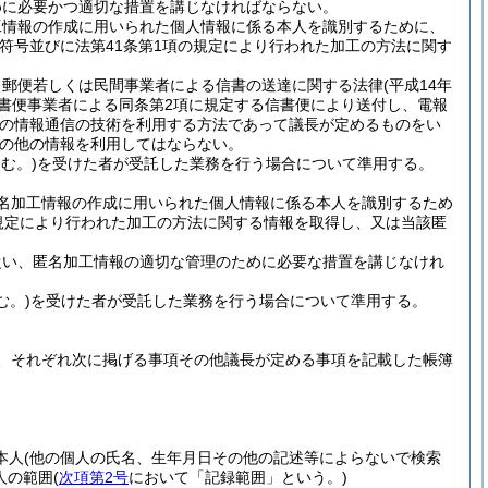
めに必要かつ適切な措置を講じなければならない。
工情報の作成に用いられた個人情報に係る本人を識別するために、
符号並びに法第41条第1項の規定により行われた加工の方法に関す
、郵便若しくは民間事業者による信書の送達に関する法律
(平成14年
信書便事業者による同条第2項に規定する信書便により送付し、電報
他の情報通信の技術を利用する方法であって議長が定めるものをい
の他の情報を利用してはならない。
む。)
を受けた者が受託した業務を行う場合について準用する。
名加工情報の作成に用いられた個人情報に係る本人を識別するため
規定により行われた加工の方法に関する情報を取得し、又は当該匿
従い、匿名加工情報の適切な管理のために必要な措置を講じなけれ
む。)
を受けた者が受託した業務を行う場合について準用する。
、それぞれ次に掲げる事項その他議長が定める事項を記載した帳簿
本人
(他の個人の氏名、生年月日その他の記述等によらないで検索
人の範囲
(
次項第2号
において「記録範囲」という。)