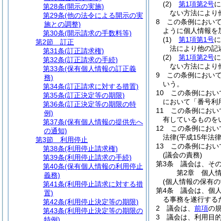
(2)
第1項第2号
に
第28条
(開示の実施)
ない方法により
第29条
(他の法令による開示の実
8
この条例におい
施との調整)
ように個人情報を
第30条
(開示請求の手数料等)
(1)
第1項第1号
に
第2節
訂正
法により他の記
第31条
(訂正請求権)
(2)
第1項第2号
に
第32条
(訂正請求の手続)
ない方法により
第33条
(保有個人情報の訂正義
9
この条例におい
務)
いう。
第34条
(訂正請求に対する措置)
10
この条例におい
第35条
(訂正決定等の期限)
において「番号利
第36条
(訂正決定等の期限の特
11
この条例におい
例)
有しているものを
第37条
(保有個人情報の提供先へ
12
この条例におい
の通知)
法律
(平成15年法
第3節
利用停止
13
この条例におい
第38条
(利用停止請求権)
(議会の責務)
第39条
(利用停止請求の手続)
第3条
議会は、そ
第40条
(保有個人情報の利用停止
第2章
個人
義務)
(個人情報の保有の
第41条
(利用停止請求に対する措
第4条
議会は、個
置)
る事務を遂行する
第42条
(利用停止決定等の期限)
2
議会は、
前項
の
第43条
(利用停止決定等の期限の
3
議会は、利用目
特例)