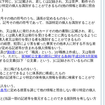
以下同じ。)
に記載され、若しくは記録され、又は音声、動作その
り特定の個人を識別することができるもの
(他の情報と容易に照合
)
記号その他の符号のうち、議長が定めるものをいう。
、記号その他の符号であって、当該特定の個人を識別することが
れ、又は個人に発行されるカードその他の書類に記載され、若し
若しくは購入者又は発行を受ける者ごとに異なるものとなるように
購入者又は発行を受ける者を識別することができるもの
罪の経歴、犯罪により害を被った事実その他本人に対する不当な差
が定める記述等が含まれる個人情報をいう。
で及び
第6章
において「職員」という。)
が職務上作成し、又は取得
いう。
ただし、
斑鳩町公文書の開示に関する条例
(平成10年3月斑鳩
する公文書
(以下「公文書」という。)
に記録されているものに限
て、次に掲げるものをいう。
ることができるように体系的に構成したもの
他の記述等により特定の保有個人情報を容易に検索することがで
個人をいう。
該各号
に定める措置を講じて他の情報と照合しない限り特定の個人
と
(当該一部の記述等を復元することのできる規則性を有しない方