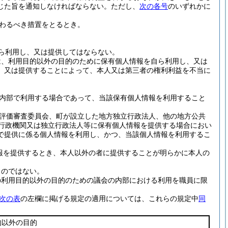
じた旨を通知しなければならない。
ただし、
次の各号
のいずれかに
わるべき措置をとるとき。
ら利用し、又は提供してはならない。
は、利用目的以外の目的のために保有個人情報を自ら利用し、又は
、又は提供することによって、本人又は第三者の権利利益を不当に
内部で利用する場合であって、当該保有個人情報を利用すること
評価審査委員会、町が設立した地方独立行政法人、他の地方公共
る行政機関又は独立行政法人等に保有個人情報を提供する場合におい
で提供に係る個人情報を利用し、かつ、当該個人情報を利用するこ
報を提供するとき、本人以外の者に提供することが明らかに本人の
ものではない。
の利用目的以外の目的のための議会の内部における利用を職員に限
次の表
の左欄に掲げる規定の適用については、これらの規定中
同
的以外の目的