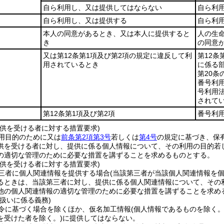
自ら利用し、又は提供してはならない
自ら利
自ら利用し、又は提供する
自ら利
本人の同意があるとき、又は本人に提供すると
人の生
き
の同意
又は第12条第1項及び第2項の規定に違反して利
第12条
用されているとき
に係る部
第20
番号利
号利用法
されて
第12条第1項及び第2項
番号利用
提供を受ける者に対する措置要求)
用目的のために又は
前条第2項第3号
若しくは
第4号
の規定に基づき、保
供を受ける者に対し、提供に係る個人情報について、その利用の目的若
の適切な管理のために必要な措置を講ずることを求めるものとする。
提供を受ける者に対する措置要求)
三者に個人関連情報を提供する場合
(当該第三者が当該個人関連情報を
るときは、当該第三者に対し、提供に係る個人関連情報について、その
他の個人関連情報の適切な管理のために必要な措置を講ずることを求め
扱いに係る義務)
令に基づく場合を除くほか、仮名加工情報
(個人情報であるものを除く
を受けた者を除く。)
に提供してはならない。