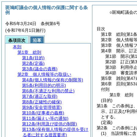
斑鳩町議会の個人情報の保護に関する条
例
○斑鳩町議会
令和5年3月24日 条例第6号
目次
(令和7年6月1日施行)
第1章
総則
(第1
第2章
個人情報
条項目次
沿革
第3章
個人情報
本則
第4章
開示、訂
第1章
総則
第1節
開示
(第
第1条
(目的)
第2節
訂正
(第
第2条
(定義)
第3節
利用停
第3条
(議会の責務)
第4節
審査請
第2章
個人情報等の取扱い
第5章
雑則
(第4
第4条
(個人情報の保有の制限等)
第6章
罰則
(第5
第5条
(利用目的の明示)
付則
第6条
(不適正な利用の禁止)
第1章
総則
第7条
(適正な取得)
(目的)
第8条
(正確性の確保)
第1条
この条例は
第9条
(安全管理措置)
示、訂正及び利用
第10条
(従事者の義務)
とする。
第11条
(漏えい等の通知)
(定義)
第12条
(利用及び提供の制限)
第2条
この条例に
第13条
(保有個人情報の提供を受け
(1)
当該情報に含
る者に対する措置要求)