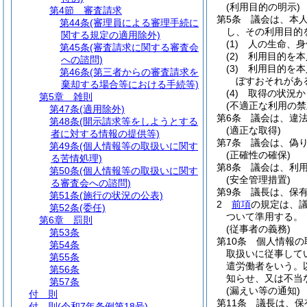
(利用目的の明示)
第4節
審査請求
第5条
議会は、本
第44条
(審理員による審理手続に
し、その利用目的
関する規定の適用除外)
(1)
人の生命、身
第45条
(審査請求に関する審査会
(2)
利用目的を本
への諮問)
(3)
利用目的を本
第46条
(第三者からの審査請求を
ぼすおそれがあ
棄却する場合等における手続等)
(4)
取得の状況か
第5章
雑則
(不適正な利用の禁
第47条
(適用除外)
第6条
議会は、違
第48条
(開示請求等をしようとする
(適正な取得)
者に対する情報の提供等)
第7条
議会は、偽
第49条
(個人情報等の取扱いに関す
(正確性の確保)
る苦情処理)
第8条
議会は、利
第50条
(個人情報等の取扱いに関す
(安全管理措置)
る審査会への諮問)
第9条
議長は、保
第51条
(施行の状況の公表)
2
前項
の規定は、
第52条
(委任)
ついて準用する。
第6章
罰則
(従事者の義務)
第53条
第10条
個人情報の
第54条
取扱いに従事して
第55条
遣労働者をいう。
第56条
知らせ、又は不当
第57条
(漏えい等の通知)
付 則
第11条
議長は、保
付 則
(令和7年条例第18号)