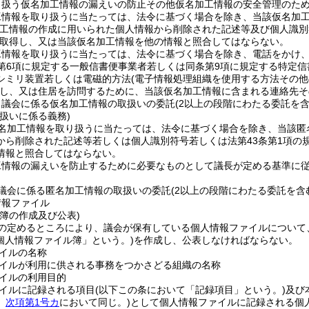
り扱う仮名加工情報の漏えいの防止その他仮名加工情報の安全管理のた
工情報を取り扱うに当たっては、法令に基づく場合を除き、当該仮名加
加工情報の作成に用いられた個人情報から削除された記述等及び個人識別
取得し、又は当該仮名加工情報を他の情報と照合してはならない。
工情報を取り扱うに当たっては、法令に基づく場合を除き、電話をかけ
第6項に規定する一般信書便事業者若しくは同条第9項に規定する特定
シミリ装置若しくは電磁的方法
(電子情報処理組織を使用する方法その
し、又は住居を訪問するために、当該仮名加工情報に含まれる連絡先そ
、議会に係る仮名加工情報の取扱いの委託
(2以上の段階にわたる委託を含
扱いに係る義務)
名加工情報を取り扱うに当たっては、法令に基づく場合を除き、当該匿
から削除された記述等若しくは個人識別符号若しくは法第43条第1項の
情報と照合してはならない。
工情報の漏えいを防止するために必要なものとして議長が定める基準に
議会に係る匿名加工情報の取扱いの委託
(2以上の段階にわたる委託を含
情報ファイル
簿の作成及び公表)
の定めるところにより、議会が保有している個人情報ファイルについて
個人情報ファイル簿」という。)
を作成し、公表しなければならない。
イルの名称
イルが利用に供される事務をつかさどる組織の名称
イルの利用目的
イルに記録される項目
(以下この条において「記録項目」という。)
及び
。
次項第1号カ
において同じ。)
として個人情報ファイルに記録される個