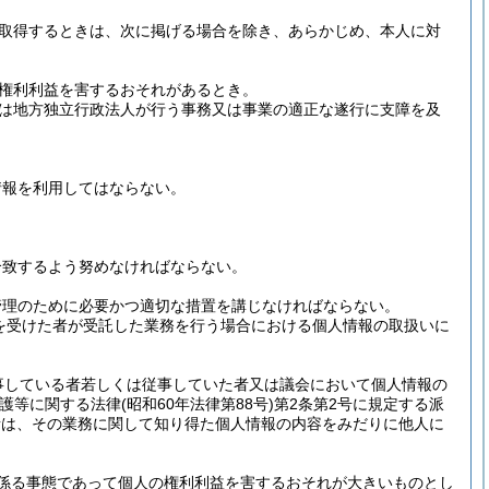
取得するときは、次に掲げる場合を除き、あらかじめ、本人に対
権利利益を害するおそれがあるとき。
は地方独立行政法人が行う事務又は事業の適正な遂行に支障を及
情報を利用してはならない。
合致するよう努めなければならない。
管理のために必要かつ適切な措置を講じなければならない。
を受けた者が受託した業務を行う場合における個人情報の取扱いに
事している者若しくは従事していた者又は議会において個人情報の
保護等に関する法律
(昭和60年法律第88号)
第2条第2号に規定する派
者は、その業務に関して知り得た個人情報の内容をみだりに他人に
係る事態であって個人の権利利益を害するおそれが大きいものとし