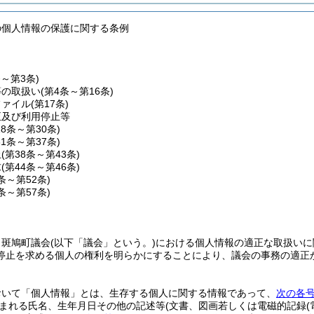
の個人情報の保護に関する条例
条～第3条)
等の取扱い
(第4条～第16条)
ファイル
(第17条)
正及び利用停止等
18条～第30条)
31条～第37条)
止
(第38条～第43条)
求
(第44条～第46条)
7条～第52条)
3条～第57条)
、斑鳩町議会
(以下「議会」という。)
における個人情報の適正な取扱いに
停止を求める個人の権利を明らかにすることにより、議会の事務の適正
おいて「個人情報」とは、生存する個人に関する情報であって、
次の各
まれる氏名、生年月日その他の記述等
(文書、図画若しくは電磁的記録