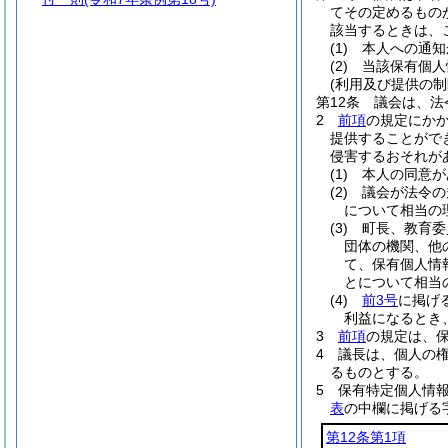
てその定めるもの
該当するときは、
(1)
本人への通知
(2)
当該保有個人
(利用及び提供の制
第12条
議会は、法
2
前項
の規定にか
提供することがで
侵害するおそれが
(1)
本人の同意が
(2)
議会が法令の
について相当の
(3)
町長、教育委
団体の機関、他
て、保有個人情
とについて相当
(4)
前3号
に掲げ
利益になるとき
3
前項
の規定は、
4
議長は、個人の
るものとする。
5
保有特定個人情
表
の中欄に掲げる
第12条第1項