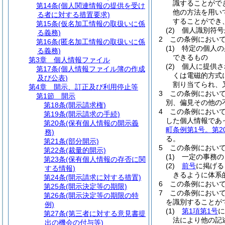
識することがで
第14条
(個人関連情報の提供を受け
他の方法を用い
る者に対する措置要求)
することができ
第15条
(仮名加工情報の取扱いに係
(2)
個人識別符号
る義務)
2
この条例におい
第16条
(匿名加工情報の取扱いに係
(1)
特定の個人の
る義務)
できるもの
第3章
個人情報ファイル
(2)
個人に提供さ
第17条
(個人情報ファイル簿の作成
くは電磁的方式
及び公表)
割り当てられ、
第4章
開示、訂正及び利用停止等
3
この条例におい
第1節
開示
別、偏見その他の
第18条
(開示請求権)
4
この条例におい
第19条
(開示請求の手続)
した個人情報であ
第20条
(保有個人情報の開示義
町条例第1号。第
務)
る。
第21条
(部分開示)
5
この条例におい
第22条
(裁量的開示)
(1)
一定の事務の
第23条
(保有個人情報の存否に関
(2)
前号
に掲げる
する情報)
きるように体系
第24条
(開示請求に対する措置)
6
この条例におい
第25条
(開示決定等の期限)
7
この条例におい
第26条
(開示決定等の期限の特
を識別することが
例)
(1)
第1項第1号
に
第27条
(第三者に対する意見書提
法により他の記
出の機会の付与等)