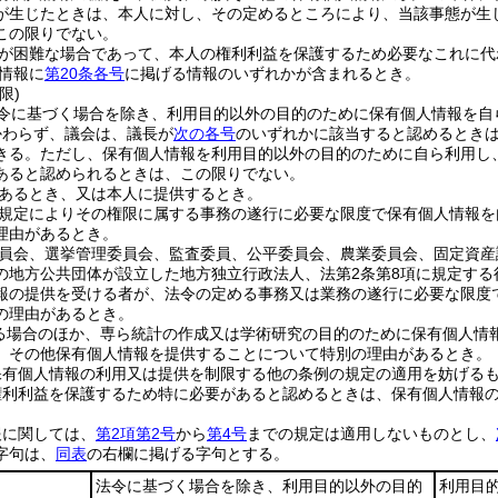
が生じたときは、本人に対し、その定めるところにより、当該事態が生
この限りでない。
が困難な場合であって、本人の権利利益を保護するため必要なこれに代
情報に
第20条各号
に掲げる情報のいずれかが含まれるとき。
限)
令に基づく場合を除き、利用目的以外の目的のために保有個人情報を自
かわらず、議会は、議長が
次の各号
のいずれかに該当すると認めるとき
きる。
ただし、保有個人情報を利用目的以外の目的のために自ら利用し
あると認められるときは、この限りでない。
あるとき、又は本人に提供するとき。
規定によりその権限に属する事務の遂行に必要な限度で保有個人情報を
理由があるとき。
員会、選挙管理委員会、監査委員、公平委員会、農業委員会、固定資産
の地方公共団体が設立した地方独立行政法人、法第2条第8項に規定す
報の提供を受ける者が、法令の定める事務又は業務の遂行に必要な限度
の理由があるとき。
る場合のほか、専ら統計の作成又は学術研究の目的のために保有個人情
、その他保有個人情報を提供することについて特別の理由があるとき。
保有個人情報の利用又は提供を制限する他の条例の規定の適用を妨げる
権利利益を保護するため特に必要があると認めるときは、保有個人情報
報に関しては、
第2項第2号
から
第4号
までの規定は適用しないものとし、
字句は、
同表
の右欄に掲げる字句とする。
法令に基づく場合を除き、利用目的以外の目的
利用目