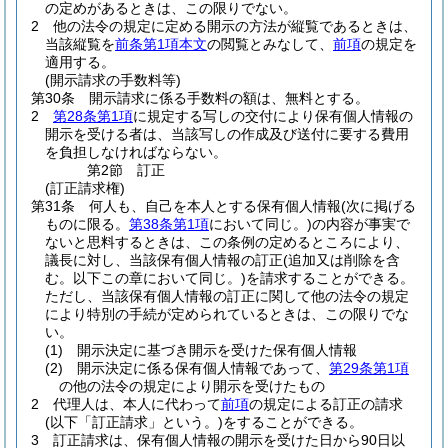
の定めがあるときは、この限りでない。
2
他の法令の規定に定める開示の方法が縦覧であるときは、
当該縦覧を
前条第1項本文
の閲覧とみなして、
前項
の規定を
適用する。
(開示請求の手数料等)
第30条
開示請求に係る手数料の額は、無料とする。
2
第28条第1項
に規定する写しの交付により保有個人情報の
開示を受ける者は、当該写しの作成及び送付に要する費用
を負担しなければならない。
第2節
訂正
(訂正請求権)
第31条
何人も、自己を本人とする保有個人情報
(次に掲げる
ものに限る。
第38条第1項
において同じ。)
の内容が事実で
ないと思料するときは、この条例の定めるところにより、
議長に対し、当該保有個人情報の訂正
(追加又は削除を含
む。以下この章において同じ。)
を請求することができる。
ただし、当該保有個人情報の訂正に関して他の法令の規定
により特別の手続が定められているときは、この限りでな
い。
(1)
開示決定に基づき開示を受けた保有個人情報
(2)
開示決定に係る保有個人情報であって、
第29条第1項
の他の法令の規定により開示を受けたもの
2
代理人は、本人に代わって
前項
の規定による訂正の請求
(以下「訂正請求」という。)
をすることができる。
3
訂正請求は、保有個人情報の開示を受けた日から90日以