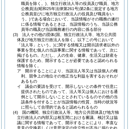
職員を除く。)
、独立行政法人等の役員及び職員、地方
公務員法
(昭和25年法律第261号)
第2条に規定する地方
公務員並びに地方独立行政法人の役員及び職員をい
う。)
である場合において、当該情報がその職務の遂行
に係る情報であるときは、当該情報のうち、当該公務
員等の職及び当該職務遂行の内容に係る部分
(3)
法人その他の団体
(国、独立行政法人等、地方公共団
体及び地方独立行政法人を除く。以下この号において
「法人等」という。)
に関する情報又は開示請求者以外の
事業を営む個人の当該事業に関する情報であって、次に
掲げるもの。
ただし、人の生命、健康、生活又は財産を
保護するため、開示することが必要であると認められる
情報を除く。
ア
開示することにより、当該法人等又は当該個人の権
利、競争上の地位その他正当な利益を害するおそれが
あるもの
イ
議会の要請を受けて、開示しないとの条件で任意に
提供されたものであって、法人等又は個人における通
例として開示しないこととされているものその他の当
該条件を付することが当該情報の性質、当時の状況等
に照らして合理的であると認められるもの
(4)
国の機関、独立行政法人等、地方公共団体及び地方独
立行政法人の内部又は相互間における審議、検討又は協
議に関する情報であって、開示することにより、率直な
意見の交換若しくは意思決定の中立性が不当に損なわれ