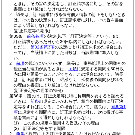
ときは、その旨の決定をし、訂正請求者に対し、その旨を
書面により通知しなければならない。
2
議長は、訂正請求に係る保有個人情報の訂正をしないとき
は、その旨の決定をし、訂正請求者に対し、その旨を書面
により通知しなければならない。
(訂正決定等の期限)
第35条
前条各項
の決定
(以下「訂正決定等」という。)
は、
訂正請求があった日から30日以内にしなければならない。
ただし、
第32条第3項
の規定により補正を求めた場合にあ
っては、当該補正に要した日数は、当該期間に算入しな
い。
2
前項
の規定にかかわらず、議長は、事務処理上の困難その
他正当な理由があるときは、
同項
に規定する期間を30日以
内に限り延長することができる。
この場合において、議長
は、訂正請求者に対し、遅滞なく、延長後の期間及び延長
の理由を書面により通知しなければならない。
(訂正決定等の期限の特例)
第36条
議長は、訂正決定等に特に長期間を要すると認める
ときは、
前条
の規定にかかわらず、相当の期間内に訂正決
定等をすれば足りる。
この場合において、議長は、
同条第1
項
に規定する期間内に、訂正請求者に対し、次に掲げる事
項を書面により通知しなければならない。
(1)
この条の規定を適用する旨及びその理由
(2)
訂正決定等をする期限
2
前条
の規定による訂正決定等をしなければならない期間