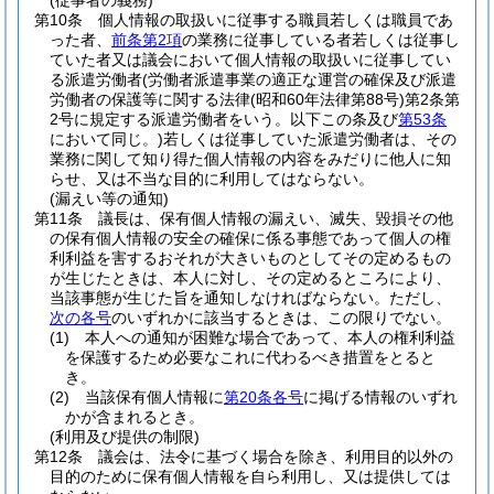
(従事者の義務)
第10条
個人情報の取扱いに従事する職員若しくは職員であ
った者、
前条第2項
の業務に従事している者若しくは従事し
ていた者又は議会において個人情報の取扱いに従事してい
る派遣労働者
(労働者派遣事業の適正な運営の確保及び派遣
労働者の保護等に関する法律
(昭和60年法律第88号)
第2条第
2号に規定する派遣労働者をいう。以下この条及び
第53条
において同じ。)
若しくは従事していた派遣労働者は、その
業務に関して知り得た個人情報の内容をみだりに他人に知
らせ、又は不当な目的に利用してはならない。
(漏えい等の通知)
第11条
議長は、保有個人情報の漏えい、滅失、毀損その他
の保有個人情報の安全の確保に係る事態であって個人の権
利利益を害するおそれが大きいものとしてその定めるもの
が生じたときは、本人に対し、その定めるところにより、
当該事態が生じた旨を通知しなければならない。
ただし、
次の各号
のいずれかに該当するときは、この限りでない。
(1)
本人への通知が困難な場合であって、本人の権利利益
を保護するため必要なこれに代わるべき措置をとると
き。
(2)
当該保有個人情報に
第20条各号
に掲げる情報のいずれ
かが含まれるとき。
(利用及び提供の制限)
第12条
議会は、法令に基づく場合を除き、利用目的以外の
目的のために保有個人情報を自ら利用し、又は提供しては