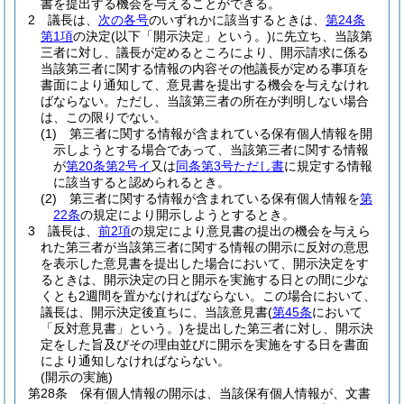
書を提出する機会を与えることができる。
2
議長は、
次の各号
のいずれかに該当するときは、
第24条
第1項
の決定
(以下「開示決定」という。)
に先立ち、当該第
三者に対し、議長が定めるところにより、開示請求に係る
当該第三者に関する情報の内容その他議長が定める事項を
書面により通知して、意見書を提出する機会を与えなけれ
ばならない。
ただし、当該第三者の所在が判明しない場合
は、この限りでない。
(1)
第三者に関する情報が含まれている保有個人情報を開
示しようとする場合であって、当該第三者に関する情報
が
第20条第2号イ
又は
同条第3号ただし書
に規定する情報
に該当すると認められるとき。
(2)
第三者に関する情報が含まれている保有個人情報を
第
22条
の規定により開示しようとするとき。
3
議長は、
前2項
の規定により意見書の提出の機会を与えら
れた第三者が当該第三者に関する情報の開示に反対の意思
を表示した意見書を提出した場合において、開示決定をす
るときは、開示決定の日と開示を実施する日との間に少な
くとも2週間を置かなければならない。
この場合において、
議長は、開示決定後直ちに、当該意見書
(
第45条
において
「反対意見書」という。)
を提出した第三者に対し、開示決
定をした旨及びその理由並びに開示を実施をする日を書面
により通知しなければならない。
(開示の実施)
第28条
保有個人情報の開示は、当該保有個人情報が、文書