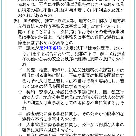
るおそれ、不当に住民の間に混乱を生じさせるおそれ又
は特定の者に不当に利益を与え若しくは不利益を及ぼす
おそれがあるもの
(5)
国の機関、独立行政法人等、地方公共団体又は地方独
立行政法人が行う事務又は事業に関する情報であって、
開示することにより、次に掲げるおそれその他当該事務
又は事業の性質上、当該事務又は事業の適正な遂行に支
障を及ぼすおそれがあるもの
ア
議長が
第24条各項
の決定
(以下「開示決定等」とい
う。)
をする場合において、犯罪の予防、鎮圧又は捜査
その他の公共の安全と秩序の維持に支障を及ぼすおそ
れ
イ
監査、検査、取締り、試験又は租税の賦課若しくは
徴収に係る事務に関し、正確な事実の把握を困難にす
るおそれ又は違法若しくは不当な行為を容易にし、若
しくはその発見を困難にするおそれ
ウ
契約、交渉又は争訟に係る事務に関し、国、独立行
政法人等、地方公共団体又は地方独立行政法人の財産
上の利益又は当事者としての地位を不当に害するおそ
れ
エ
調査研究に係る事務に関し、その公正かつ能率的な
遂行を不当に阻害するおそれ
オ
人事管理に係る事務に関し、公正かつ円滑な人事の
確保に支障を及ぼすおそれ
カ
独立行政法人等、地方公共団体が経営する企業又は