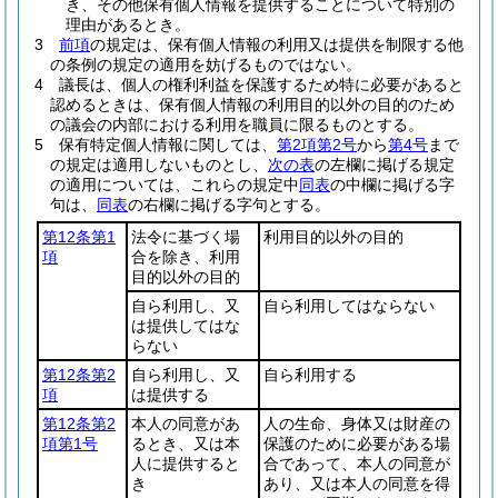
き、その他保有個人情報を提供することについて特別の
理由があるとき。
3
前項
の規定は、保有個人情報の利用又は提供を制限する他
の条例の規定の適用を妨げるものではない。
4
議長は、個人の権利利益を保護するため特に必要があると
認めるときは、保有個人情報の利用目的以外の目的のため
の議会の内部における利用を職員に限るものとする。
5
保有特定個人情報に関しては、
第2項第2号
から
第4号
まで
の規定は適用しないものとし、
次の表
の左欄に掲げる規定
の適用については、これらの規定中
同表
の中欄に掲げる字
句は、
同表
の右欄に掲げる字句とする。
第12条第1
法令に基づく場
利用目的以外の目的
項
合を除き、利用
目的以外の目的
自ら利用し、又
自ら利用してはならない
は提供してはな
らない
第12条第2
自ら利用し、又
自ら利用する
項
は提供する
第12条第2
本人の同意があ
人の生命、身体又は財産の
項第1号
るとき、又は本
保護のために必要がある場
人に提供すると
合であって、本人の同意が
き
あり、又は本人の同意を得