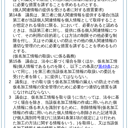
に必要な措置を講ずることを求めるものとする。
(個人関連情報の提供を受ける者に対する措置要求)
第14条
議長は、第三者に個人関連情報を提供する場合
(当該
第三者が当該個人関連情報を個人情報として取得すること
が想定される場合に限る。)
において、必要があると認める
ときは、当該第三者に対し、提供に係る個人関連情報につ
いて、その利用の目的若しくは方法の制限その他必要な制
限を付し、又はその漏えいの防止その他の個人関連情報の
適切な管理のために必要な措置を講ずることを求めるもの
とする。
(仮名加工情報の取扱いに係る義務)
第15条
議会は、法令に基づく場合を除くほか、仮名加工情
報
(個人情報であるものを除く。以下この条及び
第49条
にお
いて同じ。)
を第三者
(当該仮名加工情報の取扱いの委託を
受けた者を除く。)
に提供してはならない。
2
議長は、その取り扱う仮名加工情報の漏えいの防止その他
仮名加工情報の安全管理のために必要かつ適切な措置を講
じなければならない。
3
議会は、仮名加工情報を取り扱うに当たっては、法令に基
づく場合を除き、当該仮名加工情報の作成に用いられた個
人情報に係る本人を識別するために、削除情報等
(仮名加工
情報の作成に用いられた個人情報から削除された記述等及
び個人識別符号並びに法第41条第1項の規定により行われ
た加工の方法に関する情報をいう。)
を取得し、又は当該仮