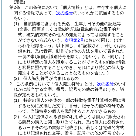
(定義)
第2条
この条例において「個人情報」とは、生存する個人に
関する情報であって、
次の各号
のいずれかに該当するもの
をいう。
(1)
当該情報に含まれる氏名、生年月日その他の記述等
(文書、図画若しくは電磁的記録
(電磁的方式
(電子的方
式、磁気的方式その他人の知覚によっては認識すること
ができない方式をいう。
次項第2号
において同じ。)
で作
られる記録をいう。以下同じ。)
に記載され、若しくは記
録され、又は音声、動作その他の方法を用いて表された
一切の事項
(個人識別符号を除く。)
をいう。以下同じ。)
により特定の個人を識別することができるもの
(他の情報
と容易に照合することができ、それにより特定の個人を
識別することができることとなるものを含む。)
(2)
個人識別符号が含まれるもの
2
この条例において「個人識別符号」とは、
次の各号
のいず
れかに該当する文字、番号、記号その他の符号のうち、議
長が定めるものをいう。
(1)
特定の個人の身体の一部の特徴を電子計算機の用に供
するために変換した文字、番号、記号その他の符号であ
って、当該特定の個人を識別することができるもの
(2)
個人に提供される役務の利用若しくは個人に販売され
る商品の購入に関し割り当てられ、又は個人に発行され
るカードその他の書類に記載され、若しくは電磁的方式
により記録された文字、番号、記号その他の符号であっ