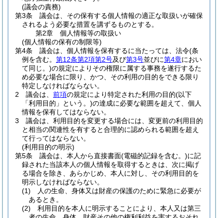
(議会の責務)
第3条
議会は、その保有する個人情報の適正な取扱いが確保
されるよう必要な措置を講ずるものとする。
第2章
個人情報等の取扱い
(個人情報の保有の制限等)
第4条
議会は、個人情報を保有するに当たっては、法令
(条
例を含む。
第12条第2項第2号
及び
第3号
並びに
第4章
におい
て同じ。)
の規定によりその権限に属する事務を遂行するた
め必要な場合に限り、かつ、その利用の目的をできる限り
特定しなければならない。
2
議会は、
前項
の規定により特定された利用の目的
(以下
「利用目的」という。)
の達成に必要な範囲を超えて、個人
情報を保有してはならない。
3
議会は、利用目的を変更する場合には、変更前の利用目的
と相当の関連性を有すると合理的に認められる範囲を超え
て行ってはならない。
(利用目的の明示)
第5条
議会は、本人から直接書面
(電磁的記録を含む。)
に記
録された当該本人の個人情報を取得するときは、次に掲げ
る場合を除き、あらかじめ、本人に対し、その利用目的を
明示しなければならない。
(1)
人の生命、身体又は財産の保護のために緊急に必要が
あるとき。
(2)
利用目的を本人に明示することにより、本人又は第三
者の生命、身体、財産その他の権利利益を害するおそれ