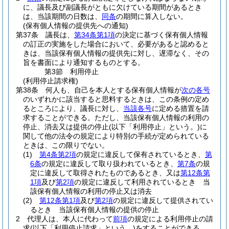
に、議長及び副議長がともに欠けている期間があるとき
は、当該期間の日数は、
同条
の期間に算入しない。
(保有個人情報の提供先への通知)
第37条
議長は、
第34条第1項
の決定に基づく保有個人情報
の訂正の実施をした場合において、必要があると認めると
きは、当該保有個人情報の提供先に対し、遅滞なく、その
旨を書面により通知するものとする。
第3節
利用停止
(利用停止請求権)
第38条
何人も、自己を本人とする保有個人情報が
次の各号
のいずれかに該当すると思料するときは、この条例の定め
るところにより、議長に対し、
当該各号
に定める措置を請
求することができる。
ただし、当該保有個人情報の利用の
停止、消去又は提供の停止
(以下「利用停止」という。)
に
関して他の法令の規定により特別の手続が定められている
ときは、この限りでない。
(1)
第4条第2項
の規定に違反して保有されているとき、
第
6条
の規定に違反して取り扱われているとき、
第7条
の規
定に違反して取得されたものであるとき、又は
第12条第
1項
及び
第2項
の規定に違反して利用されているとき 当
該保有個人情報の利用の停止又は消去
(2)
第12条第1項
及び
第2項
の規定に違反して提供されてい
るとき 当該保有個人情報の提供の停止
2
代理人は、本人に代わって
前項
の規定による利用停止の請
求
(以下「利用停止請求」という。)
をすることができる。