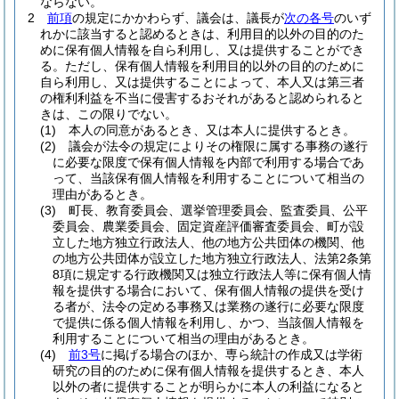
ならない。
2
前項
の規定にかかわらず、議会は、議長が
次の各号
のいず
れかに該当すると認めるときは、利用目的以外の目的のた
めに保有個人情報を自ら利用し、又は提供することができ
る。
ただし、保有個人情報を利用目的以外の目的のために
自ら利用し、又は提供することによって、本人又は第三者
の権利利益を不当に侵害するおそれがあると認められると
きは、この限りでない。
(1)
本人の同意があるとき、又は本人に提供するとき。
(2)
議会が法令の規定によりその権限に属する事務の遂行
に必要な限度で保有個人情報を内部で利用する場合であ
って、当該保有個人情報を利用することについて相当の
理由があるとき。
(3)
町長、教育委員会、選挙管理委員会、監査委員、公平
委員会、農業委員会、固定資産評価審査委員会、町が設
立した地方独立行政法人、他の地方公共団体の機関、他
の地方公共団体が設立した地方独立行政法人、法第2条第
8項に規定する行政機関又は独立行政法人等に保有個人情
報を提供する場合において、保有個人情報の提供を受け
る者が、法令の定める事務又は業務の遂行に必要な限度
で提供に係る個人情報を利用し、かつ、当該個人情報を
利用することについて相当の理由があるとき。
(4)
前3号
に掲げる場合のほか、専ら統計の作成又は学術
研究の目的のために保有個人情報を提供するとき、本人
以外の者に提供することが明らかに本人の利益になると