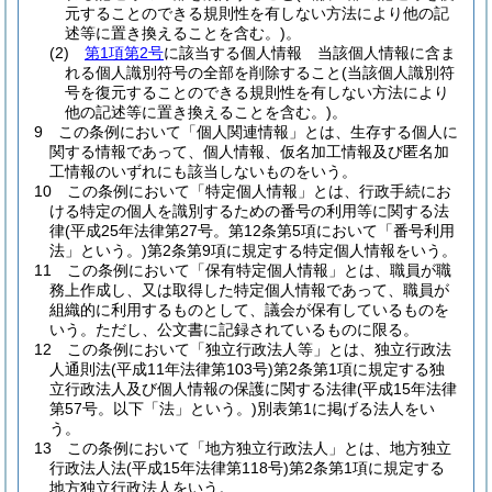
元することのできる規則性を有しない方法により他の記
述等に置き換えることを含む。)
。
(2)
第1項第2号
に該当する個人情報 当該個人情報に含ま
れる個人識別符号の全部を削除すること
(当該個人識別符
号を復元することのできる規則性を有しない方法により
他の記述等に置き換えることを含む。)
。
9
この条例において「個人関連情報」とは、生存する個人に
関する情報であって、個人情報、仮名加工情報及び匿名加
工情報のいずれにも該当しないものをいう。
10
この条例において「特定個人情報」とは、行政手続にお
ける特定の個人を識別するための番号の利用等に関する法
律
(平成25年法律第27号。第12条第5項において「番号利用
法」という。)
第2条第9項に規定する特定個人情報をいう。
11
この条例において「保有特定個人情報」とは、職員が職
務上作成し、又は取得した特定個人情報であって、職員が
組織的に利用するものとして、議会が保有しているものを
いう。
ただし、公文書に記録されているものに限る。
12
この条例において「独立行政法人等」とは、独立行政法
人通則法
(平成11年法律第103号)
第2条第1項に規定する独
立行政法人及び個人情報の保護に関する法律
(平成15年法律
第57号。以下「法」という。)
別表第1に掲げる法人をい
う。
13
この条例において「地方独立行政法人」とは、地方独立
行政法人法
(平成15年法律第118号)
第2条第1項に規定する
地方独立行政法人をいう。