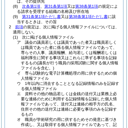
は、その提供先
(8)
次条第1項
、
第31条第1項
又は
第38条第1項
の規定によ
る請求を受理する組織の名称及び所在地
(9)
第31条第1項ただし書
又は
第38条第1項ただし書
に該
当するときは、その旨
2
前項
の規定は、次に掲げる個人情報ファイルについては、
適用しない。
(1)
次に掲げる個人情報ファイル
ア
議会の議員若しくは議員であった者又は職員若しく
は職員であった者に係る個人情報ファイルであって、
専らその人事、議員報酬、給与若しくは報酬若しくは
福利厚生に関する事項又はこれらに準ずる事項を記録
するもの
(議長が行う職員の採用試験に関する個人情報
ファイルを含む。)
イ
専ら試験的な電子計算機処理の用に供するための個
人情報ファイル
ウ
1年以内に消去することとなる記録情報のみを記録す
る個人情報ファイル
エ
資料その他の物品若しくは金銭の送付又は業務上必
要な連絡のために利用する記録情報を記録した個人情
報ファイルであって、送付又は連絡の相手方の氏名、
住所その他の送付又は連絡に必要な事項のみを記録す
るもの
オ
職員が学術研究の用に供するためその発意に基づき
作成し、又は取得する個人情報ファイルであって、記