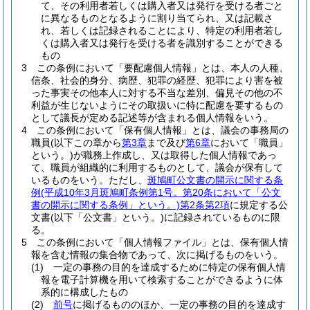
て、その利用者若しくは購入者又は発行を受ける者ごと
に異なるものとなるように割り当てられ、又は記載さ
れ、若しくは記録されることにより、特定の利用者若し
くは購入者又は発行を受ける者を識別することができる
もの
3
この条例において「要配慮個人情報」とは、本人の人種、
信条、社会的身分、病歴、犯罪の経歴、犯罪により害を被
った事実その他本人に対する不当な差別、偏見その他の不
利益が生じないようにその取扱いに特に配慮を要するもの
として議長が定める記述等が含まれる個人情報をいう。
4
この条例において「保有個人情報」とは、議会の事務局の
職員
(以下この章から
第3章
まで及び
第6章
において「職員」
という。)
が職務上作成し、又は取得した個人情報であっ
て、職員が組織的に利用するものとして、議会が保有して
いるものをいう。
ただし、
斑鳩町公文書の開示に関する条
例
(平成10年3月斑鳩町条例第1号。第20条において「公文
書の開示に関する条例」という。)
第2条第2項
に規定する公
文書
(以下「公文書」という。)
に記録されているものに限
る。
5
この条例において「個人情報ファイル」とは、保有個人情
報を含む情報の集合物であって、次に掲げるものをいう。
(1)
一定の事務の目的を達成するために特定の保有個人情
報を電子計算機を用いて検索することができるように体
系的に構成したもの
(2)
前号
に掲げるもののほか、一定の事務の目的を達成す