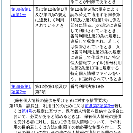
ることが困難であるとき
第38条第1
又は第12条第1項
第12条第5項の規定により
項第1号
及び第2項の規定
読み替えて適用する同条第
に違反して利用
1項及び第2項
(第1号に係る
されているとき
部分に限る。)
の規定に違反
して利用されているとき、
番号利用法第20条の規定に
違反して収集され、若しく
は保管されているとき、又
は番号利用法第29条の規定
に違反して作成された特定
個人情報ファイル
(番号利用
法第2条第10項に規定する
特定個人情報ファイルをい
う。)
に記録されているとき
第38条第1
第12条第1項及び
番号利用法第19条
項第2号
第2項
(保有個人情報の提供を受ける者に対する措置要求)
第13条
議長は、利用目的のために又は
前条第2項第3号
若し
くは
第4号
の規定に基づき、保有個人情報を提供する場合に
おいて、必要があると認めるときは、保有個人情報の提供
を受ける者に対し、提供に係る個人情報について、その利
用の目的若しくは方法の制限その他必要な制限を付し、又
はその漏えいの防止その他の個人情報の適切な管理のため