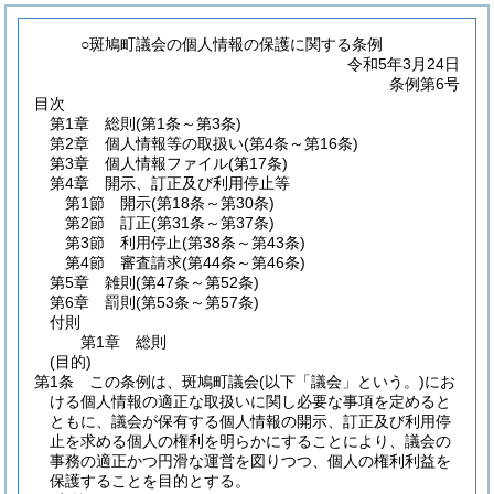
○斑鳩町議会の個人情報の保護に関する条例
令和5年3月24日
条例第6号
目次
第1章
総則
(第1条～第3条)
第2章
個人情報等の取扱い
(第4条～第16条)
第3章
個人情報ファイル
(第17条)
第4章
開示、訂正及び利用停止等
第1節
開示
(第18条～第30条)
第2節
訂正
(第31条～第37条)
第3節
利用停止
(第38条～第43条)
第4節
審査請求
(第44条～第46条)
第5章
雑則
(第47条～第52条)
第6章
罰則
(第53条～第57条)
付則
第1章
総則
(目的)
第1条
この条例は、斑鳩町議会
(以下「議会」という。)
にお
ける個人情報の適正な取扱いに関し必要な事項を定めると
ともに、議会が保有する個人情報の開示、訂正及び利用停
止を求める個人の権利を明らかにすることにより、議会の
事務の適正かつ円滑な運営を図りつつ、個人の権利利益を
保護することを目的とする。