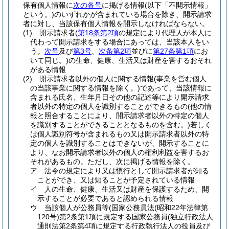
保有個人情報に
次の各号
に掲げる情報
(以下「不開示情報」
という。)
のいずれかが含まれている場合を除き、開示請求
者に対し、当該保有個人情報を開示しなければならない。
(1)
開示請求者
(
第18条第2項
の規定により代理人が本人に
代わって開示請求をする場合にあっては、当該本人をい
う。
次号
及び
第3号
、
次条第2項
並びに
第27条第1項
にお
いて同じ。)
の生命、健康、生活又は財産を害するおそれ
がある情報
(2)
開示請求者以外の個人に関する情報
(事業を営む個人
の当該事業に関する情報を除く。)
であって、当該情報に
含まれる氏名、生年月日その他の記述等により開示請求
者以外の特定の個人を識別することができるもの
(他の情
報と照合することにより、開示請求者以外の特定の個人
を識別することができることとなるものを含む。)
若しく
は個人識別符号が含まれるもの又は開示請求者以外の特
定の個人を識別することはできないが、開示することに
より、なお開示請求者以外の個人の権利利益を害するお
それがあるもの。
ただし、次に掲げる情報を除く。
ア
法令の規定により又は慣行として開示請求者が知る
ことができ、又は知ることが予定されている情報
イ
人の生命、健康、生活又は財産を保護するため、開
示することが必要であると認められる情報
ウ
当該個人が公務員等
(国家公務員法
(昭和22年法律第
120号)
第2条第1項に規定する国家公務員
(独立行政法人
通則法第2条第4項に規定する行政執行法人の役員及び