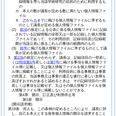
録情報を専ら当該学術研究の目的のために利用するも
の
カ
本人の数が議長が定める数に満たない個人情報ファ
イル
キ
ア
から
カ
までに掲げる個人情報ファイルに準ずるも
のとして議長が定める個人情報ファイル
(2)
前項
の規定による公表に係る個人情報ファイルに記録
されている記録情報の全部又は一部を記録した個人情報
ファイルであって、その利用目的、記録項目及び記録範
囲が当該公表に係るこれらの事項の範囲内のもの
(3)
前号
に掲げる個人情報ファイルに準ずるものとして議
長が定める個人情報ファイル
3
第1項
の規定にかかわらず、議長は、記録項目の一部若し
くは
同項第5号
若しくは
第7号
に掲げる事項を個人情報ファ
イル簿に記載し、又は個人情報ファイルを個人情報ファイ
ル簿に掲載することにより、利用目的に係る事務又は事業
の性質上、当該事務又は事業の適正な遂行に著しい支障を
及ぼすおそれがあると認めるときは、その記録項目の一部
若しくは事項を記載せず、又はその個人情報ファイルを個
人情報ファイル簿に掲載しないことができる。
第4章
開示、訂正及び利用停止等
第1節
開示
(開示請求権)
第18条
何人も、この条例の定めるところにより、議長に対
し、自己を本人とする保有個人情報の開示を請求すること