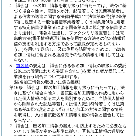
名加工情報を他の情報と照合してはならない。
4
議会は、仮名加工情報を取り扱うに当たっては、法令に基
づく場合を除き、電話をかけ、郵便若しくは民間事業者に
よる信書の送達に関する法律
(平成14年法律第99号)
第2条第
6項に規定する一般信書便事業者若しくは同条第9項に規定
する特定信書便事業者による同条第2項に規定する信書便に
より送付し、電報を送達し、ファクシミリ装置若しくは電
磁的方法
(電子情報処理組織を使用する方法その他の情報通
信の技術を利用する方法であって議長が定めるものをい
う。)
を用いて送信し、又は住居を訪問するために、当該仮
名加工情報に含まれる連絡先その他の情報を利用してはな
らない。
5
前各項
の規定は、議会に係る仮名加工情報の取扱いの委託
(2以上の段階にわたる委託を含む。)
を受けた者が受託した
業務を行う場合について準用する。
(匿名加工情報の取扱いに係る義務)
第16条
議会は、匿名加工情報を取り扱うに当たっては、法
令に基づく場合を除き、当該匿名加工情報の作成に用いら
れた個人情報に係る本人を識別するために、当該個人情報
から削除された記述等若しくは個人識別符号若しくは法第
43条第1項の規定により行われた加工の方法に関する情報
を取得し、又は当該匿名加工情報を他の情報と照合しては
ならない。
2
議会は、匿名加工情報の漏えいを防止するために必要なも
のとして議長が定める基準に従い、匿名加工情報の適切な