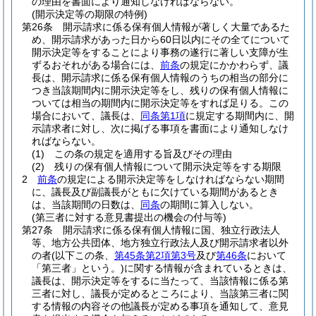
の理由を書面により通知しなければならない。
(開示決定等の期限の特例)
第26条
開示請求に係る保有個人情報が著しく大量であるた
め、開示請求があった日から60日以内にその全てについて
開示決定等をすることにより事務の遂行に著しい支障が生
ずるおそれがある場合には、
前条
の規定にかかわらず、議
長は、開示請求に係る保有個人情報のうちの相当の部分に
つき当該期間内に開示決定等をし、残りの保有個人情報に
ついては相当の期間内に開示決定等をすれば足りる。
この
場合において、議長は、
同条第1項
に規定する期間内に、開
示請求者に対し、次に掲げる事項を書面により通知しなけ
ればならない。
(1)
この条の規定を適用する旨及びその理由
(2)
残りの保有個人情報について開示決定等をする期限
2
前条
の規定による開示決定等をしなければならない期間
に、議長及び副議長がともに欠けている期間があるとき
は、当該期間の日数は、
同条
の期間に算入しない。
(第三者に対する意見書提出の機会の付与等)
第27条
開示請求に係る保有個人情報に国、独立行政法人
等、地方公共団体、地方独立行政法人及び開示請求者以外
の者
(以下この条、
第45条第2項第3号
及び
第46条
において
「第三者」という。)
に関する情報が含まれているときは、
議長は、開示決定等をするに当たって、当該情報に係る第
三者に対し、議長が定めるところにより、当該第三者に関
する情報の内容その他議長が定める事項を通知して、意見