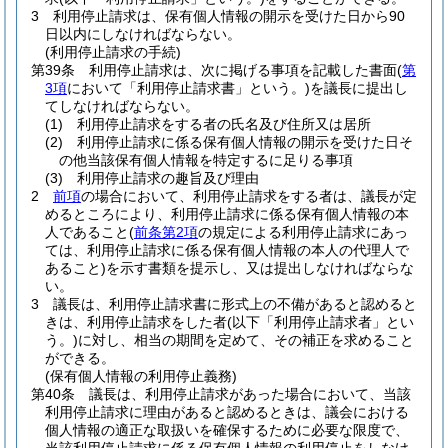
3
利用停止請求は、保有個人情報の開示を受けた日から90
日以内にしなければならない。
(利用停止請求の手続)
第39条
利用停止請求は、次に掲げる事項を記載した書面
(
第
3項
において「利用停止請求書」という。)
を議長に提出し
てしなければならない。
(1)
利用停止請求をする者の氏名及び住所又は居所
(2)
利用停止請求に係る保有個人情報の開示を受けた日そ
の他当該保有個人情報を特定するに足りる事項
(3)
利用停止請求の趣旨及び理由
2
前項
の場合において、利用停止請求をする者は、議長が定
めるところにより、利用停止請求に係る保有個人情報の本
人であること
(
前条第2項
の規定による利用停止請求にあっ
ては、利用停止請求に係る保有個人情報の本人の代理人で
あること)
を示す書類を提示し、又は提出しなければならな
い。
3
議長は、利用停止請求書に形式上の不備があると認めると
きは、利用停止請求をした者
(以下「利用停止請求者」とい
う。)
に対し、相当の期間を定めて、その補正を求めること
ができる。
(保有個人情報の利用停止義務)
第40条
議長は、利用停止請求があった場合において、当該
利用停止請求に理由があると認めるときは、議会における
個人情報の適正な取扱いを確保するために必要な限度で、