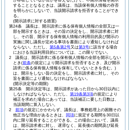
が存在しているか否かを答えるだけで、不開示情報を開示
することとなるときは、議長は、当該保有個人情報の存否
を明らかにしないで、当該開示請求を拒否することができ
る。
(開示請求に対する措置)
第24条
議長は、開示請求に係る保有個人情報の全部又は一
部を開示するときは、その旨の決定をし、開示請求者に対
し、その旨、開示する保有個人情報の利用目的及び開示の
実施に関し議長が定める事項を書面により通知しなければ
ならない。
ただし、
第5条第2号
又は
第3号
に該当する場合
における当該利用目的については、この限りでない。
2
議長は、開示請求に係る保有個人情報の全部を開示しない
とき
(
前条
の規定により開示請求を拒否するとき、及び開示
請求に係る保有個人情報を保有していないときを含む。)
は、開示をしない旨の決定をし、開示請求者に対し、その
旨を書面により通知しなければならない。
(開示決定等の期限)
第25条
開示決定等は、開示請求があった日から30日以内に
しなければならない。
ただし、
第19条第3項
の規定により
補正を求めた場合にあっては、当該補正に要した日数は、
当該期間に算入しない。
2
前項
の規定にかかわらず、議長は、事務処理上の困難その
他正当な理由があるときは、
同項
に規定する期間を30日以
内に限り延長することができる。
この場合において、議長
は、開示請求者に対し、遅滞なく、延長後の期間及び延長