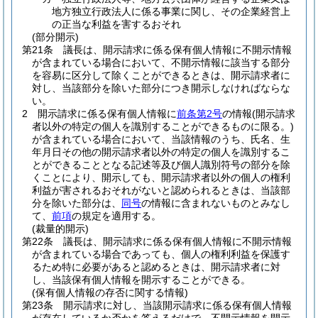
地方独立行政法人に係る事業に関し、その企業経営上
の正当な利益を害するおそれ
(部分開示)
第21条
議長は、開示請求に係る保有個人情報に不開示情報
が含まれている場合において、不開示情報に該当する部分
を容易に区分して除くことができるときは、開示請求者に
対し、当該部分を除いた部分につき開示しなければならな
い。
2
開示請求に係る保有個人情報に
前条第2号
の情報
(開示請求
者以外の特定の個人を識別することができるものに限る。)
が含まれている場合において、当該情報のうち、氏名、生
年月日その他の開示請求者以外の特定の個人を識別するこ
とができることとなる記述等及び個人識別符号の部分を除
くことにより、開示しても、開示請求者以外の個人の権利
利益が害されるおそれがないと認められるときは、当該部
分を除いた部分は、
同号
の情報に含まれないものとみなし
て、
前項
の規定を適用する。
(裁量的開示)
第22条
議長は、開示請求に係る保有個人情報に不開示情報
が含まれている場合であっても、個人の権利利益を保護す
るため特に必要があると認めるときは、開示請求者に対
し、当該保有個人情報を開示することができる。
(保有個人情報の存否に関する情報)
第23条
開示請求に対し、当該開示請求に係る保有個人情報