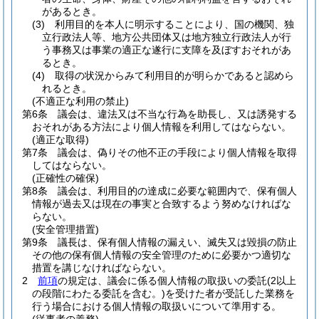
があるとき。
(3)
利用目的を本人に明示することにより、国の機関、独
立行政法人等、地方公共団体又は地方独立行政法人が行
う事務又は事業の適正な遂行に支障を及ぼすおそれがあ
るとき。
(4)
取得の状況からみて利用目的が明らかであると認めら
れるとき。
(不適正な利用の禁止)
第6条
議会は、違法又は不当な行為を助長し、又は誘発する
おそれがある方法により個人情報を利用してはならない。
(適正な取得)
第7条
議会は、偽りその他不正の手段により個人情報を取得
してはならない。
(正確性の確保)
第8条
議会は、利用目的の達成に必要な範囲内で、保有個人
情報が過去又は現在の事実と合致するよう努めなければな
らない。
(安全管理措置)
第9条
議長は、保有個人情報の漏えい、滅失又は毀損の防止
その他の保有個人情報の安全管理のために必要かつ適切な
措置を講じなければならない。
2
前項
の規定は、議会に係る個人情報の取扱いの委託
(2以上
の段階にわたる委託を含む。)
を受けた者が受託した業務を
行う場合における個人情報の取扱いについて準用する。