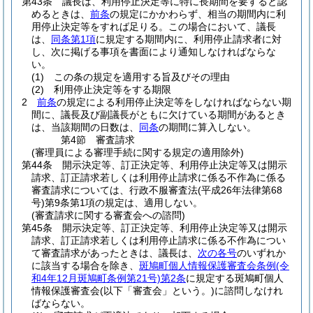
第43条
議長は、利用停止決定等に特に長期間を要すると認
めるときは、
前条
の規定にかかわらず、相当の期間内に利
用停止決定等をすれば足りる。
この場合において、議長
は、
同条第1項
に規定する期間内に、利用停止請求者に対
し、次に掲げる事項を書面により通知しなければならな
い。
(1)
この条の規定を適用する旨及びその理由
(2)
利用停止決定等をする期限
2
前条
の規定による利用停止決定等をしなければならない期
間に、議長及び副議長がともに欠けている期間があるとき
は、当該期間の日数は、
同条
の期間に算入しない。
第4節
審査請求
(審理員による審理手続に関する規定の適用除外)
第44条
開示決定等、訂正決定等、利用停止決定等又は開示
請求、訂正請求若しくは利用停止請求に係る不作為に係る
審査請求については、行政不服審査法
(平成26年法律第68
号)
第9条第1項の規定は、適用しない。
(審査請求に関する審査会への諮問)
第45条
開示決定等、訂正決定等、利用停止決定等又は開示
請求、訂正請求若しくは利用停止請求に係る不作為につい
て審査請求があったときは、議長は、
次の各号
のいずれか
に該当する場合を除き、
斑鳩町個人情報保護審査会条例
(令
和4年12月斑鳩町条例第21号)
第2条
に規定する斑鳩町個人
情報保護審査会
(以下「審査会」という。)
に諮問しなけれ
ばならない。