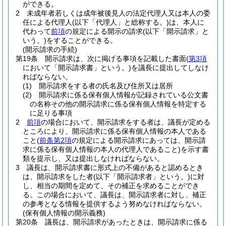
ができる。
2
未成年者若しくは成年被後見人の法定代理人又は本人の委
任による代理人
(以下「代理人」と総称する。)
は、本人に
代わって
前項
の規定による開示の請求
(以下「開示請求」と
いう。)
をすることができる。
(開示請求の手続)
第19条
開示請求は、次に掲げる事項を記載した書面
(
第3項
において「開示請求書」という。)
を議長に提出してしなけ
ればならない。
(1)
開示請求をする者の氏名及び住所又は居所
(2)
開示請求に係る保有個人情報が記録されている公文書
の名称その他の開示請求に係る保有個人情報を特定する
に足りる事項
2
前項
の場合において、開示請求をする者は、議長が定める
ところにより、開示請求に係る保有個人情報の本人である
こと
(
前条第2項
の規定による開示請求にあっては、開示請
求に係る保有個人情報の本人の代理人であること)
を示す書
類を提示し、又は提出しなければならない。
3
議長は、開示請求書に形式上の不備があると認めるとき
は、開示請求をした者
(以下「開示請求者」という。)
に対
し、相当の期間を定めて、その補正を求めることができ
る。
この場合において、議長は、開示請求者に対し、補正
の参考となる情報を提供するよう努めなければならない。
(保有個人情報の開示義務)
第20条
議長は、開示請求があったときは、開示請求に係る