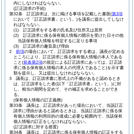
内にしなければならない。
(訂正請求の手続)
第32条
訂正請求は、次に掲げる事項を記載した書面
(
第3項
において「訂正請求書」という。)
を議長に提出してしなけ
ればならない。
(1)
訂正請求をする者の氏名及び住所又は居所
(2)
訂正請求に係る保有個人情報の開示を受けた日その他
当該保有個人情報を特定するに足りる事項
(3)
訂正請求の趣旨及び理由
2
前項
の場合において、訂正請求をする者は、議長が定める
ところにより、訂正請求に係る保有個人情報の本人である
こと
(
前条第2項
の規定による訂正請求にあっては、訂正請
求に係る保有個人情報の本人の代理人であること)
を示す書
類を提示し、又は提出しなければならない。
3
議長は、訂正請求書に形式上の不備があると認めるとき
は、訂正請求をした者
(以下「訂正請求者」という。)
に対
し、相当の期間を定めて、その補正を求めることができ
る。
(保有個人情報の訂正義務)
第33条
議長は、訂正請求があった場合において、当該訂正
請求に理由があると認めるときは、当該訂正請求に係る保
有個人情報の利用目的の達成に必要な範囲内で、当該保有
個人情報の訂正をしなければならない。
(訂正請求に対する措置)
第34条
議長は、訂正請求に係る保有個人情報の訂正をする