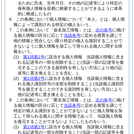
るために氏名、生年月日、その他の記述等により特定の
保有個人情報を容易に検索することができるように体系
的に構成したもの
6
この条例において個人情報について「本人」とは、個人情
報によって識別される特定の個人をいう。
7
この条例において「仮名加工情報」とは、
次の各号
に掲げ
る個人情報の区分に応じて
当該各号
に定める措置を講じて
他の情報と照合しない限り特定の個人を識別することがで
きないように個人情報を加工して得られる個人に関する情
報をいう。
(1)
第1項第1号
に該当する個人情報 当該個人情報に含ま
れる記述等の一部を削除すること
(当該一部の記述等を復
元することのできる規則性を有しない方法により他の記
述等に置き換えることを含む。)
。
(2)
第1項第2号
に該当する個人情報 当該個人情報に含ま
れる個人識別符号の全部を削除すること
(当該個人識別符
号を復元することのできる規則性を有しない方法により
他の記述等に置き換えることを含む。)
。
8
この条例において「匿名加工情報」とは、
次の各号
に掲げ
る個人情報の区分に応じて
当該各号
に定める措置を講じて
特定の個人を識別することができないように個人情報を加
工して得られる個人に関する情報であって、当該個人情報
を復元することができないようにしたものをいう。
(1)
第1項第1号
に該当する個人情報 当該個人情報に含ま
れる記述等の一部を削除すること
(当該一部の記述等を復