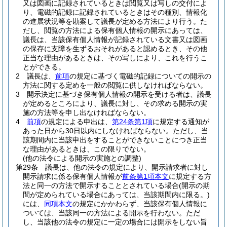
又は図画に記録されているときは閲覧又は写しの交付によ
り、電磁的記録に記録されているときはその種別、情報化
の進展状況等を勘案して議長が定める方法により行う。
た
だし、閲覧の方法による保有個人情報の開示にあっては、
議長は、当該保有個人情報が記録されている文書又は図画
の保存に支障を生ずるおそれがあると認めるとき、その他
正当な理由があるときは、その写しにより、これを行うこ
とができる。
2
議長は、
前項
の規定に基づく電磁的記録についての開示の
方法に関する定めを一般の閲覧に供しなければならない。
3
開示決定に基づき保有個人情報の開示を受ける者は、議長
が定めるところにより、議長に対し、その求める開示の実
施の方法等を申し出なければならない。
4
前項
の規定による申出は、
第24条第1項
に規定する通知が
あった日から30日以内にしなければならない。
ただし、当
該期間内に当該申出をすることができないことにつき正当
な理由があるときは、この限りでない。
(他の法令による開示の実施との調整)
第29条
議長は、他の法令の規定により、開示請求者に対し
開示請求に係る保有個人情報が
前条第1項本文
に規定する方
法と同一の方法で開示することとされている場合
(開示の期
間が定められている場合にあっては、当該期間内に限る。)
には、
同項本文
の規定にかかわらず、当該保有個人情報に
ついては、当該同一の方法による開示を行わない。
ただ
し、当該他の法令の規定に一定の場合には開示をしない旨