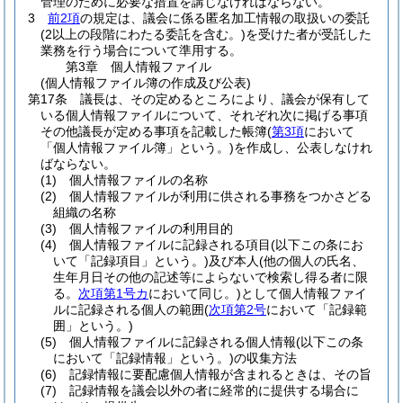
管理のために必要な措置を講じなければならない。
3
前2項
の規定は、議会に係る匿名加工情報の取扱いの委託
(2以上の段階にわたる委託を含む。)
を受けた者が受託した
業務を行う場合について準用する。
第3章
個人情報ファイル
(個人情報ファイル簿の作成及び公表)
第17条
議長は、その定めるところにより、議会が保有して
いる個人情報ファイルについて、それぞれ次に掲げる事項
その他議長が定める事項を記載した帳簿
(
第3項
において
「個人情報ファイル簿」という。)
を作成し、公表しなけれ
ばならない。
(1)
個人情報ファイルの名称
(2)
個人情報ファイルが利用に供される事務をつかさどる
組織の名称
(3)
個人情報ファイルの利用目的
(4)
個人情報ファイルに記録される項目
(以下この条にお
いて「記録項目」という。)
及び本人
(他の個人の氏名、
生年月日その他の記述等によらないで検索し得る者に限
る。
次項第1号カ
において同じ。)
として個人情報ファイ
ルに記録される個人の範囲
(
次項第2号
において「記録範
囲」という。)
(5)
個人情報ファイルに記録される個人情報
(以下この条
において「記録情報」という。)
の収集方法
(6)
記録情報に要配慮個人情報が含まれるときは、その旨
(7)
記録情報を議会以外の者に経常的に提供する場合に