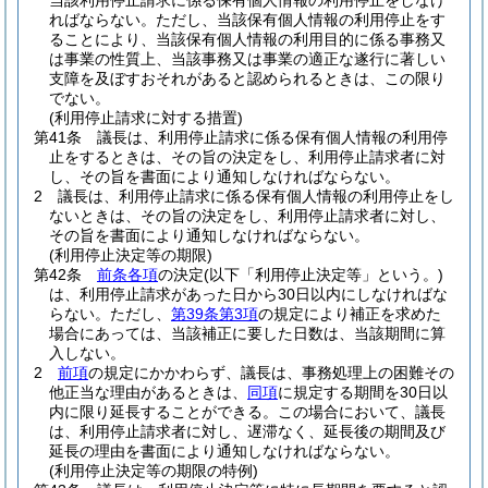
当該利用停止請求に係る保有個人情報の利用停止をしなけ
ればならない。
ただし、当該保有個人情報の利用停止をす
ることにより、当該保有個人情報の利用目的に係る事務又
は事業の性質上、当該事務又は事業の適正な遂行に著しい
支障を及ぼすおそれがあると認められるときは、この限り
でない。
(利用停止請求に対する措置)
第41条
議長は、利用停止請求に係る保有個人情報の利用停
止をするときは、その旨の決定をし、利用停止請求者に対
し、その旨を書面により通知しなければならない。
2
議長は、利用停止請求に係る保有個人情報の利用停止をし
ないときは、その旨の決定をし、利用停止請求者に対し、
その旨を書面により通知しなければならない。
(利用停止決定等の期限)
第42条
前条各項
の決定
(以下「利用停止決定等」という。)
は、利用停止請求があった日から30日以内にしなければな
らない。
ただし、
第39条第3項
の規定により補正を求めた
場合にあっては、当該補正に要した日数は、当該期間に算
入しない。
2
前項
の規定にかかわらず、議長は、事務処理上の困難その
他正当な理由があるときは、
同項
に規定する期間を30日以
内に限り延長することができる。
この場合において、議長
は、利用停止請求者に対し、遅滞なく、延長後の期間及び
延長の理由を書面により通知しなければならない。
(利用停止決定等の期限の特例)