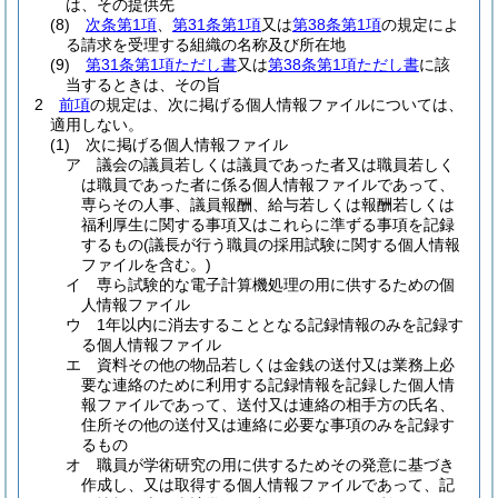
は、その提供先
(8)
次条第1項
、
第31条第1項
又は
第38条第1項
の規定によ
る請求を受理する組織の名称及び所在地
(9)
第31条第1項ただし書
又は
第38条第1項ただし書
に該
当するときは、その旨
2
前項
の規定は、次に掲げる個人情報ファイルについては、
適用しない。
(1)
次に掲げる個人情報ファイル
ア
議会の議員若しくは議員であった者又は職員若しく
は職員であった者に係る個人情報ファイルであって、
専らその人事、議員報酬、給与若しくは報酬若しくは
福利厚生に関する事項又はこれらに準ずる事項を記録
するもの
(議長が行う職員の採用試験に関する個人情報
ファイルを含む。)
イ
専ら試験的な電子計算機処理の用に供するための個
人情報ファイル
ウ
1年以内に消去することとなる記録情報のみを記録す
る個人情報ファイル
エ
資料その他の物品若しくは金銭の送付又は業務上必
要な連絡のために利用する記録情報を記録した個人情
報ファイルであって、送付又は連絡の相手方の氏名、
住所その他の送付又は連絡に必要な事項のみを記録す
るもの
オ
職員が学術研究の用に供するためその発意に基づき
作成し、又は取得する個人情報ファイルであって、記