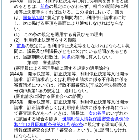
第43条
議長は、利用停止決定等に特に長期間を要すると認
めるときは、
前条
の規定にかかわらず、相当の期間内に利
用停止決定等をすれば足りる。
この場合において、議長
は、
同条第1項
に規定する期間内に、利用停止請求者に対
し、次に掲げる事項を書面により通知しなければならな
い。
(1)
この条の規定を適用する旨及びその理由
(2)
利用停止決定等をする期限
2
前条
の規定による利用停止決定等をしなければならない期
間に、議長及び副議長がともに欠けている期間があるとき
は、当該期間の日数は、
同条
の期間に算入しない。
第4節
審査請求
(審理員による審理手続に関する規定の適用除外)
第44条
開示決定等、訂正決定等、利用停止決定等又は開示
請求、訂正請求若しくは利用停止請求に係る不作為に係る
審査請求については、行政不服審査法
(平成26年法律第68
号)
第9条第1項の規定は、適用しない。
(審査請求に関する審査会への諮問)
第45条
開示決定等、訂正決定等、利用停止決定等又は開示
請求、訂正請求若しくは利用停止請求に係る不作為につい
て審査請求があったときは、議長は、
次の各号
のいずれか
に該当する場合を除き、
斑鳩町個人情報保護審査会条例
(令
和4年12月斑鳩町条例第21号)
第2条
に規定する斑鳩町個人
情報保護審査会
(以下「審査会」という。)
に諮問しなけれ
ばならない。