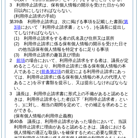
3
利用停止請求は、保有個人情報の開示を受けた日から90
日以内にしなければならない。
(利用停止請求の手続)
第39条
利用停止請求は、次に掲げる事項を記載した書面
(
第
3項
において「利用停止請求書」という。)
を議長に提出し
てしなければならない。
(1)
利用停止請求をする者の氏名及び住所又は居所
(2)
利用停止請求に係る保有個人情報の開示を受けた日そ
の他当該保有個人情報を特定するに足りる事項
(3)
利用停止請求の趣旨及び理由
2
前項
の場合において、利用停止請求をする者は、議長が定
めるところにより、利用停止請求に係る保有個人情報の本
人であること
(
前条第2項
の規定による利用停止請求にあっ
ては、利用停止請求に係る保有個人情報の本人の代理人で
あること)
を示す書類を提示し、又は提出しなければならな
い。
3
議長は、利用停止請求書に形式上の不備があると認めると
きは、利用停止請求をした者
(以下「利用停止請求者」とい
う。)
に対し、相当の期間を定めて、その補正を求めること
ができる。
(保有個人情報の利用停止義務)
第40条
議長は、利用停止請求があった場合において、当該
利用停止請求に理由があると認めるときは、議会における
個人情報の適正な取扱いを確保するために必要な限度で、