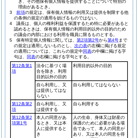
き、その他保有個人情報を提供することについて特別の
理由があるとき。
3
前項
の規定は、保有個人情報の利用又は提供を制限する他
の条例の規定の適用を妨げるものではない。
4
議長は、個人の権利利益を保護するため特に必要があると
認めるときは、保有個人情報の利用目的以外の目的のため
の議会の内部における利用を職員に限るものとする。
5
保有特定個人情報に関しては、
第2項第2号
から
第4号
まで
の規定は適用しないものとし、
次の表
の左欄に掲げる規定
の適用については、これらの規定中
同表
の中欄に掲げる字
句は、
同表
の右欄に掲げる字句とする。
第12条第1
法令に基づく場
利用目的以外の目的
項
合を除き、利用
目的以外の目的
自ら利用し、又
自ら利用してはならない
は提供してはな
らない
第12条第2
自ら利用し、又
自ら利用する
項
は提供する
第12条第2
本人の同意があ
人の生命、身体又は財産の
項第1号
るとき、又は本
保護のために必要がある場
人に提供すると
合であって、本人の同意が
き
あり、又は本人の同意を得