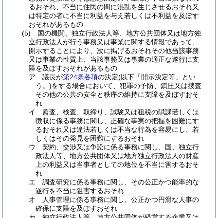
るおそれ、不当に住民の間に混乱を生じさせるおそれ又
は特定の者に不当に利益を与え若しくは不利益を及ぼす
おそれがあるもの
(5)
国の機関、独立行政法人等、地方公共団体又は地方独
立行政法人が行う事務又は事業に関する情報であって、
開示することにより、次に掲げるおそれその他当該事務
又は事業の性質上、当該事務又は事業の適正な遂行に支
障を及ぼすおそれがあるもの
ア
議長が
第24条各項
の決定
(以下「開示決定等」とい
う。)
をする場合において、犯罪の予防、鎮圧又は捜査
その他の公共の安全と秩序の維持に支障を及ぼすおそ
れ
イ
監査、検査、取締り、試験又は租税の賦課若しくは
徴収に係る事務に関し、正確な事実の把握を困難にす
るおそれ又は違法若しくは不当な行為を容易にし、若
しくはその発見を困難にするおそれ
ウ
契約、交渉又は争訟に係る事務に関し、国、独立行
政法人等、地方公共団体又は地方独立行政法人の財産
上の利益又は当事者としての地位を不当に害するおそ
れ
エ
調査研究に係る事務に関し、その公正かつ能率的な
遂行を不当に阻害するおそれ
オ
人事管理に係る事務に関し、公正かつ円滑な人事の
確保に支障を及ぼすおそれ
カ
独立行政法人等、地方公共団体が経営する企業又は