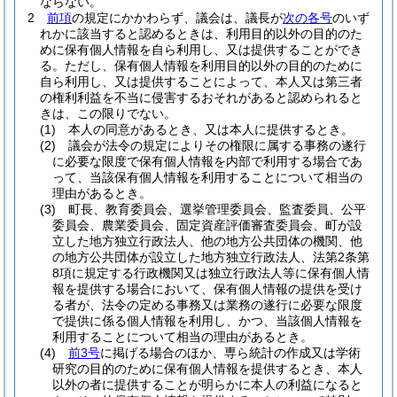
ならない。
2
前項
の規定にかかわらず、議会は、議長が
次の各号
のいず
れかに該当すると認めるときは、利用目的以外の目的のた
めに保有個人情報を自ら利用し、又は提供することができ
る。
ただし、保有個人情報を利用目的以外の目的のために
自ら利用し、又は提供することによって、本人又は第三者
の権利利益を不当に侵害するおそれがあると認められると
きは、この限りでない。
(1)
本人の同意があるとき、又は本人に提供するとき。
(2)
議会が法令の規定によりその権限に属する事務の遂行
に必要な限度で保有個人情報を内部で利用する場合であ
って、当該保有個人情報を利用することについて相当の
理由があるとき。
(3)
町長、教育委員会、選挙管理委員会、監査委員、公平
委員会、農業委員会、固定資産評価審査委員会、町が設
立した地方独立行政法人、他の地方公共団体の機関、他
の地方公共団体が設立した地方独立行政法人、法第2条第
8項に規定する行政機関又は独立行政法人等に保有個人情
報を提供する場合において、保有個人情報の提供を受け
る者が、法令の定める事務又は業務の遂行に必要な限度
で提供に係る個人情報を利用し、かつ、当該個人情報を
利用することについて相当の理由があるとき。
(4)
前3号
に掲げる場合のほか、専ら統計の作成又は学術
研究の目的のために保有個人情報を提供するとき、本人
以外の者に提供することが明らかに本人の利益になると