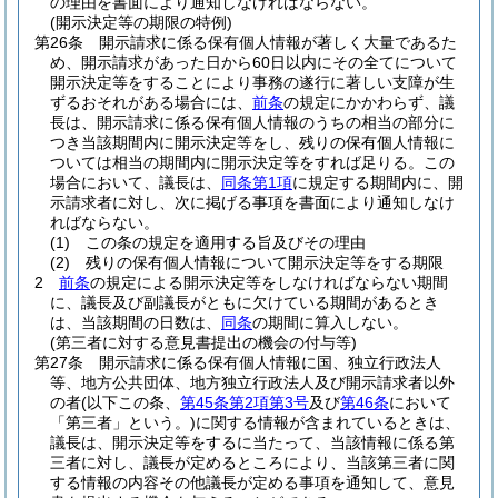
の理由を書面により通知しなければならない。
(開示決定等の期限の特例)
第26条
開示請求に係る保有個人情報が著しく大量であるた
め、開示請求があった日から60日以内にその全てについて
開示決定等をすることにより事務の遂行に著しい支障が生
ずるおそれがある場合には、
前条
の規定にかかわらず、議
長は、開示請求に係る保有個人情報のうちの相当の部分に
つき当該期間内に開示決定等をし、残りの保有個人情報に
ついては相当の期間内に開示決定等をすれば足りる。
この
場合において、議長は、
同条第1項
に規定する期間内に、開
示請求者に対し、次に掲げる事項を書面により通知しなけ
ればならない。
(1)
この条の規定を適用する旨及びその理由
(2)
残りの保有個人情報について開示決定等をする期限
2
前条
の規定による開示決定等をしなければならない期間
に、議長及び副議長がともに欠けている期間があるとき
は、当該期間の日数は、
同条
の期間に算入しない。
(第三者に対する意見書提出の機会の付与等)
第27条
開示請求に係る保有個人情報に国、独立行政法人
等、地方公共団体、地方独立行政法人及び開示請求者以外
の者
(以下この条、
第45条第2項第3号
及び
第46条
において
「第三者」という。)
に関する情報が含まれているときは、
議長は、開示決定等をするに当たって、当該情報に係る第
三者に対し、議長が定めるところにより、当該第三者に関
する情報の内容その他議長が定める事項を通知して、意見