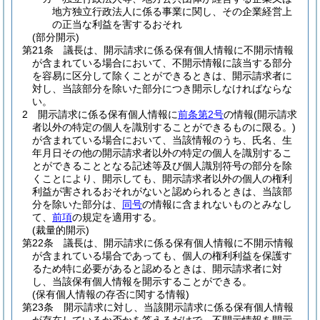
地方独立行政法人に係る事業に関し、その企業経営上
の正当な利益を害するおそれ
(部分開示)
第21条
議長は、開示請求に係る保有個人情報に不開示情報
が含まれている場合において、不開示情報に該当する部分
を容易に区分して除くことができるときは、開示請求者に
対し、当該部分を除いた部分につき開示しなければならな
い。
2
開示請求に係る保有個人情報に
前条第2号
の情報
(開示請求
者以外の特定の個人を識別することができるものに限る。)
が含まれている場合において、当該情報のうち、氏名、生
年月日その他の開示請求者以外の特定の個人を識別するこ
とができることとなる記述等及び個人識別符号の部分を除
くことにより、開示しても、開示請求者以外の個人の権利
利益が害されるおそれがないと認められるときは、当該部
分を除いた部分は、
同号
の情報に含まれないものとみなし
て、
前項
の規定を適用する。
(裁量的開示)
第22条
議長は、開示請求に係る保有個人情報に不開示情報
が含まれている場合であっても、個人の権利利益を保護す
るため特に必要があると認めるときは、開示請求者に対
し、当該保有個人情報を開示することができる。
(保有個人情報の存否に関する情報)
第23条
開示請求に対し、当該開示請求に係る保有個人情報