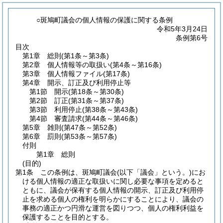
○斑鳩町議会の個人情報の保護に関する条例
令和5年3月24日
条例第6号
目次
第1章
総則
(第1条～第3条)
第2章
個人情報等の取扱い
(第4条～第16条)
第3章
個人情報ファイル
(第17条)
第4章
開示、訂正及び利用停止等
第1節
開示
(第18条～第30条)
第2節
訂正
(第31条～第37条)
第3節
利用停止
(第38条～第43条)
第4節
審査請求
(第44条～第46条)
第5章
雑則
(第47条～第52条)
第6章
罰則
(第53条～第57条)
付則
第1章
総則
(目的)
第1条
この条例は、斑鳩町議会
(以下「議会」という。)
にお
ける個人情報の適正な取扱いに関し必要な事項を定めると
ともに、議会が保有する個人情報の開示、訂正及び利用停
止を求める個人の権利を明らかにすることにより、議会の
事務の適正かつ円滑な運営を図りつつ、個人の権利利益を
保護することを目的とする。