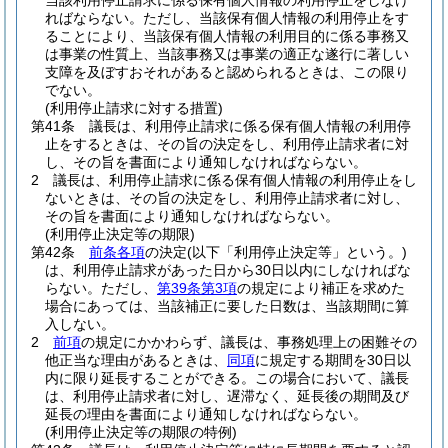
当該利用停止請求に係る保有個人情報の利用停止をしなけ
ればならない。
ただし、当該保有個人情報の利用停止をす
ることにより、当該保有個人情報の利用目的に係る事務又
は事業の性質上、当該事務又は事業の適正な遂行に著しい
支障を及ぼすおそれがあると認められるときは、この限り
でない。
(利用停止請求に対する措置)
第41条
議長は、利用停止請求に係る保有個人情報の利用停
止をするときは、その旨の決定をし、利用停止請求者に対
し、その旨を書面により通知しなければならない。
2
議長は、利用停止請求に係る保有個人情報の利用停止をし
ないときは、その旨の決定をし、利用停止請求者に対し、
その旨を書面により通知しなければならない。
(利用停止決定等の期限)
第42条
前条各項
の決定
(以下「利用停止決定等」という。)
は、利用停止請求があった日から30日以内にしなければな
らない。
ただし、
第39条第3項
の規定により補正を求めた
場合にあっては、当該補正に要した日数は、当該期間に算
入しない。
2
前項
の規定にかかわらず、議長は、事務処理上の困難その
他正当な理由があるときは、
同項
に規定する期間を30日以
内に限り延長することができる。
この場合において、議長
は、利用停止請求者に対し、遅滞なく、延長後の期間及び
延長の理由を書面により通知しなければならない。
(利用停止決定等の期限の特例)