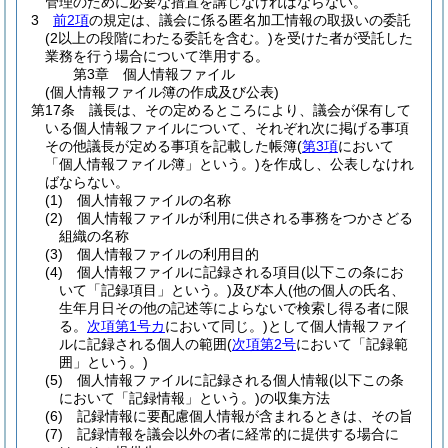
管理のために必要な措置を講じなければならない。
3
前2項
の規定は、議会に係る匿名加工情報の取扱いの委託
(2以上の段階にわたる委託を含む。)
を受けた者が受託した
業務を行う場合について準用する。
第3章
個人情報ファイル
(個人情報ファイル簿の作成及び公表)
第17条
議長は、その定めるところにより、議会が保有して
いる個人情報ファイルについて、それぞれ次に掲げる事項
その他議長が定める事項を記載した帳簿
(
第3項
において
「個人情報ファイル簿」という。)
を作成し、公表しなけれ
ばならない。
(1)
個人情報ファイルの名称
(2)
個人情報ファイルが利用に供される事務をつかさどる
組織の名称
(3)
個人情報ファイルの利用目的
(4)
個人情報ファイルに記録される項目
(以下この条にお
いて「記録項目」という。)
及び本人
(他の個人の氏名、
生年月日その他の記述等によらないで検索し得る者に限
る。
次項第1号カ
において同じ。)
として個人情報ファイ
ルに記録される個人の範囲
(
次項第2号
において「記録範
囲」という。)
(5)
個人情報ファイルに記録される個人情報
(以下この条
において「記録情報」という。)
の収集方法
(6)
記録情報に要配慮個人情報が含まれるときは、その旨
(7)
記録情報を議会以外の者に経常的に提供する場合に