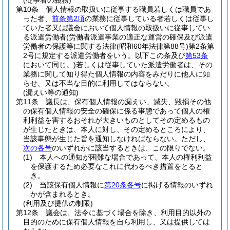
(従事者の義務)
第10条
個人情報の取扱いに従事する職員若しくは職員であ
った者、
前条第2項
の業務に従事している者若しくは従事し
ていた者又は議会において個人情報の取扱いに従事してい
る派遣労働者
(労働者派遣事業の適正な運営の確保及び派遣
労働者の保護等に関する法律
(昭和60年法律第88号)
第2条第
2号に規定する派遣労働者をいう。以下この条及び
第53条
において同じ。)
若しくは従事していた派遣労働者は、その
業務に関して知り得た個人情報の内容をみだりに他人に知
らせ、又は不当な目的に利用してはならない。
(漏えい等の通知)
第11条
議長は、保有個人情報の漏えい、滅失、毀損その他
の保有個人情報の安全の確保に係る事態であって個人の権
利利益を害するおそれが大きいものとしてその定めるもの
が生じたときは、本人に対し、その定めるところにより、
当該事態が生じた旨を通知しなければならない。
ただし、
次の各号
のいずれかに該当するときは、この限りでない。
(1)
本人への通知が困難な場合であって、本人の権利利益
を保護するため必要なこれに代わるべき措置をとると
き。
(2)
当該保有個人情報に
第20条各号
に掲げる情報のいずれ
かが含まれるとき。
(利用及び提供の制限)
第12条
議会は、法令に基づく場合を除き、利用目的以外の
目的のために保有個人情報を自ら利用し、又は提供しては