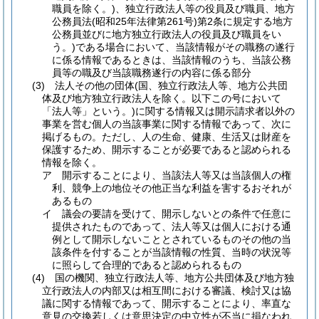
職員を除く。)
、独立行政法人等の役員及び職員、地方
公務員法
(昭和25年法律第261号)
第2条に規定する地方
公務員並びに地方独立行政法人の役員及び職員をい
う。)
である場合において、当該情報がその職務の遂行
に係る情報であるときは、当該情報のうち、当該公務
員等の職及び当該職務遂行の内容に係る部分
(3)
法人その他の団体
(国、独立行政法人等、地方公共団
体及び地方独立行政法人を除く。以下この号において
「法人等」という。)
に関する情報又は開示請求者以外の
事業を営む個人の当該事業に関する情報であって、次に
掲げるもの。
ただし、人の生命、健康、生活又は財産を
保護するため、開示することが必要であると認められる
情報を除く。
ア
開示することにより、当該法人等又は当該個人の権
利、競争上の地位その他正当な利益を害するおそれが
あるもの
イ
議会の要請を受けて、開示しないとの条件で任意に
提供されたものであって、法人等又は個人における通
例として開示しないこととされているものその他の当
該条件を付することが当該情報の性質、当時の状況等
に照らして合理的であると認められるもの
(4)
国の機関、独立行政法人等、地方公共団体及び地方独
立行政法人の内部又は相互間における審議、検討又は協
議に関する情報であって、開示することにより、率直な
意見の交換若しくは意思決定の中立性が不当に損なわれ