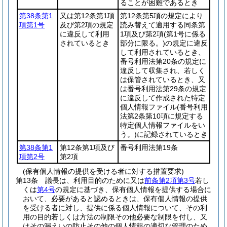
ることが困難であるとき
第38条第1
又は第12条第1項
第12条第5項の規定により
項第1号
及び第2項の規定
読み替えて適用する同条第
に違反して利用
1項及び第2項
(第1号に係る
されているとき
部分に限る。)
の規定に違反
して利用されているとき、
番号利用法第20条の規定に
違反して収集され、若しく
は保管されているとき、又
は番号利用法第29条の規定
に違反して作成された特定
個人情報ファイル
(番号利用
法第2条第10項に規定する
特定個人情報ファイルをい
う。)
に記録されているとき
第38条第1
第12条第1項及び
番号利用法第19条
項第2号
第2項
(保有個人情報の提供を受ける者に対する措置要求)
第13条
議長は、利用目的のために又は
前条第2項第3号
若し
くは
第4号
の規定に基づき、保有個人情報を提供する場合に
おいて、必要があると認めるときは、保有個人情報の提供
を受ける者に対し、提供に係る個人情報について、その利
用の目的若しくは方法の制限その他必要な制限を付し、又
はその漏えいの防止その他の個人情報の適切な管理のため