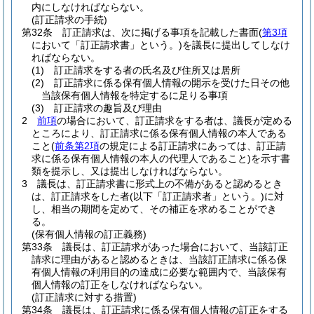
内にしなければならない。
(訂正請求の手続)
第32条
訂正請求は、次に掲げる事項を記載した書面
(
第3項
において「訂正請求書」という。)
を議長に提出してしなけ
ればならない。
(1)
訂正請求をする者の氏名及び住所又は居所
(2)
訂正請求に係る保有個人情報の開示を受けた日その他
当該保有個人情報を特定するに足りる事項
(3)
訂正請求の趣旨及び理由
2
前項
の場合において、訂正請求をする者は、議長が定める
ところにより、訂正請求に係る保有個人情報の本人である
こと
(
前条第2項
の規定による訂正請求にあっては、訂正請
求に係る保有個人情報の本人の代理人であること)
を示す書
類を提示し、又は提出しなければならない。
3
議長は、訂正請求書に形式上の不備があると認めるとき
は、訂正請求をした者
(以下「訂正請求者」という。)
に対
し、相当の期間を定めて、その補正を求めることができ
る。
(保有個人情報の訂正義務)
第33条
議長は、訂正請求があった場合において、当該訂正
請求に理由があると認めるときは、当該訂正請求に係る保
有個人情報の利用目的の達成に必要な範囲内で、当該保有
個人情報の訂正をしなければならない。
(訂正請求に対する措置)
第34条
議長は、訂正請求に係る保有個人情報の訂正をする