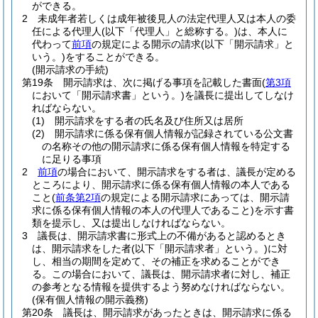
ができる。
2
未成年者若しくは成年被後見人の法定代理人又は本人の委
任による代理人
(以下「代理人」と総称する。)
は、本人に
代わって
前項
の規定による開示の請求
(以下「開示請求」と
いう。)
をすることができる。
(開示請求の手続)
第19条
開示請求は、次に掲げる事項を記載した書面
(
第3項
において「開示請求書」という。)
を議長に提出してしなけ
ればならない。
(1)
開示請求をする者の氏名及び住所又は居所
(2)
開示請求に係る保有個人情報が記録されている公文書
の名称その他の開示請求に係る保有個人情報を特定する
に足りる事項
2
前項
の場合において、開示請求をする者は、議長が定める
ところにより、開示請求に係る保有個人情報の本人である
こと
(
前条第2項
の規定による開示請求にあっては、開示請
求に係る保有個人情報の本人の代理人であること)
を示す書
類を提示し、又は提出しなければならない。
3
議長は、開示請求書に形式上の不備があると認めるとき
は、開示請求をした者
(以下「開示請求者」という。)
に対
し、相当の期間を定めて、その補正を求めることができ
る。
この場合において、議長は、開示請求者に対し、補正
の参考となる情報を提供するよう努めなければならない。
(保有個人情報の開示義務)
第20条
議長は、開示請求があったときは、開示請求に係る