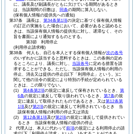
に、議長及び副議長がともに欠けている期間があるとき
は、当該期間の日数は、
同条
の期間に算入しない。
(保有個人情報の提供先への通知)
第37条
議長は、
第34条第1項
の決定に基づく保有個人情報
の訂正の実施をした場合において、必要があると認めると
きは、当該保有個人情報の提供先に対し、遅滞なく、その
旨を書面により通知するものとする。
第3節
利用停止
(利用停止請求権)
第38条
何人も、自己を本人とする保有個人情報が
次の各号
のいずれかに該当すると思料するときは、この条例の定め
るところにより、議長に対し、
当該各号
に定める措置を請
求することができる。
ただし、当該保有個人情報の利用の
停止、消去又は提供の停止
(以下「利用停止」という。)
に
関して他の法令の規定により特別の手続が定められている
ときは、この限りでない。
(1)
第4条第2項
の規定に違反して保有されているとき、
第
6条
の規定に違反して取り扱われているとき、
第7条
の規
定に違反して取得されたものであるとき、又は
第12条第
1項
及び
第2項
の規定に違反して利用されているとき 当
該保有個人情報の利用の停止又は消去
(2)
第12条第1項
及び
第2項
の規定に違反して提供されてい
るとき 当該保有個人情報の提供の停止
2
代理人は、本人に代わって
前項
の規定による利用停止の請
求
(以下「利用停止請求」という。)
をすることができる。