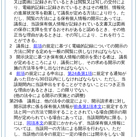
又は図画に記録されているときは閲覧又は写しの交付によ
り、電磁的記録に記録されているときはその種別、情報化
の進展状況等を勘案して議長が定める方法により行う。
た
だし、閲覧の方法による保有個人情報の開示にあっては、
議長は、当該保有個人情報が記録されている文書又は図画
の保存に支障を生ずるおそれがあると認めるとき、その他
正当な理由があるときは、その写しにより、これを行うこ
とができる。
2
議長は、
前項
の規定に基づく電磁的記録についての開示の
方法に関する定めを一般の閲覧に供しなければならない。
3
開示決定に基づき保有個人情報の開示を受ける者は、議長
が定めるところにより、議長に対し、その求める開示の実
施の方法等を申し出なければならない。
4
前項
の規定による申出は、
第24条第1項
に規定する通知が
あった日から30日以内にしなければならない。
ただし、当
該期間内に当該申出をすることができないことにつき正当
な理由があるときは、この限りでない。
(他の法令による開示の実施との調整)
第29条
議長は、他の法令の規定により、開示請求者に対し
開示請求に係る保有個人情報が
前条第1項本文
に規定する方
法と同一の方法で開示することとされている場合
(開示の期
間が定められている場合にあっては、当該期間内に限る。)
には、
同項本文
の規定にかかわらず、当該保有個人情報に
ついては、当該同一の方法による開示を行わない。
ただ
し、当該他の法令の規定に一定の場合には開示をしない旨