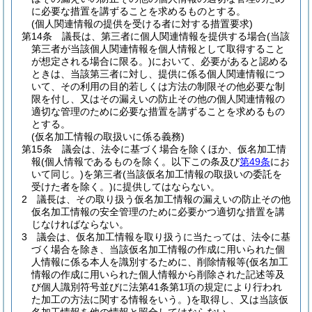
に必要な措置を講ずることを求めるものとする。
(個人関連情報の提供を受ける者に対する措置要求)
第14条
議長は、第三者に個人関連情報を提供する場合
(当該
第三者が当該個人関連情報を個人情報として取得すること
が想定される場合に限る。)
において、必要があると認める
ときは、当該第三者に対し、提供に係る個人関連情報につ
いて、その利用の目的若しくは方法の制限その他必要な制
限を付し、又はその漏えいの防止その他の個人関連情報の
適切な管理のために必要な措置を講ずることを求めるもの
とする。
(仮名加工情報の取扱いに係る義務)
第15条
議会は、法令に基づく場合を除くほか、仮名加工情
報
(個人情報であるものを除く。以下この条及び
第49条
にお
いて同じ。)
を第三者
(当該仮名加工情報の取扱いの委託を
受けた者を除く。)
に提供してはならない。
2
議長は、その取り扱う仮名加工情報の漏えいの防止その他
仮名加工情報の安全管理のために必要かつ適切な措置を講
じなければならない。
3
議会は、仮名加工情報を取り扱うに当たっては、法令に基
づく場合を除き、当該仮名加工情報の作成に用いられた個
人情報に係る本人を識別するために、削除情報等
(仮名加工
情報の作成に用いられた個人情報から削除された記述等及
び個人識別符号並びに法第41条第1項の規定により行われ
た加工の方法に関する情報をいう。)
を取得し、又は当該仮