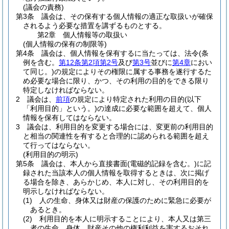
(議会の責務)
第3条
議会は、その保有する個人情報の適正な取扱いが確保
されるよう必要な措置を講ずるものとする。
第2章
個人情報等の取扱い
(個人情報の保有の制限等)
第4条
議会は、個人情報を保有するに当たっては、法令
(条
例を含む。
第12条第2項第2号
及び
第3号
並びに
第4章
におい
て同じ。)
の規定によりその権限に属する事務を遂行するた
め必要な場合に限り、かつ、その利用の目的をできる限り
特定しなければならない。
2
議会は、
前項
の規定により特定された利用の目的
(以下
「利用目的」という。)
の達成に必要な範囲を超えて、個人
情報を保有してはならない。
3
議会は、利用目的を変更する場合には、変更前の利用目的
と相当の関連性を有すると合理的に認められる範囲を超え
て行ってはならない。
(利用目的の明示)
第5条
議会は、本人から直接書面
(電磁的記録を含む。)
に記
録された当該本人の個人情報を取得するときは、次に掲げ
る場合を除き、あらかじめ、本人に対し、その利用目的を
明示しなければならない。
(1)
人の生命、身体又は財産の保護のために緊急に必要が
あるとき。
(2)
利用目的を本人に明示することにより、本人又は第三
者の生命、身体、財産その他の権利利益を害するおそれ