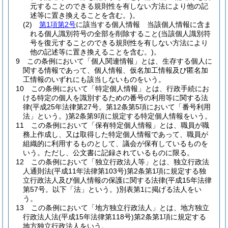
元することのできる規則性を有しない方法により他の記
述等に置き換えることを含む。)
。
(2)
第1項第2号
に該当する個人情報 当該個人情報に含ま
れる個人識別符号の全部を削除すること
(当該個人識別符
号を復元することのできる規則性を有しない方法により
他の記述等に置き換えることを含む。)
。
9
この条例において「個人関連情報」とは、生存する個人に
関する情報であって、個人情報、仮名加工情報及び匿名加
工情報のいずれにも該当しないものをいう。
10
この条例において「特定個人情報」とは、行政手続にお
ける特定の個人を識別するための番号の利用等に関する法
律
(平成25年法律第27号。第12条第5項において「番号利用
法」という。)
第2条第9項に規定する特定個人情報をいう。
11
この条例において「保有特定個人情報」とは、職員が職
務上作成し、又は取得した特定個人情報であって、職員が
組織的に利用するものとして、議会が保有しているものを
いう。
ただし、公文書に記録されているものに限る。
12
この条例において「独立行政法人等」とは、独立行政法
人通則法
(平成11年法律第103号)
第2条第1項に規定する独
立行政法人及び個人情報の保護に関する法律
(平成15年法律
第57号。以下「法」という。)
別表第1に掲げる法人をい
う。
13
この条例において「地方独立行政法人」とは、地方独立
行政法人法
(平成15年法律第118号)
第2条第1項に規定する
地方独立行政法人をいう。