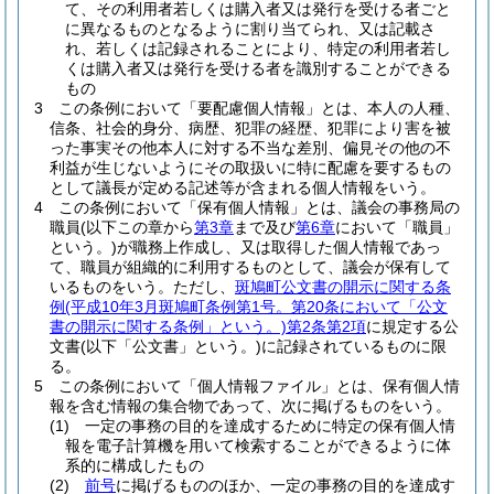
て、その利用者若しくは購入者又は発行を受ける者ごと
に異なるものとなるように割り当てられ、又は記載さ
れ、若しくは記録されることにより、特定の利用者若し
くは購入者又は発行を受ける者を識別することができる
もの
3
この条例において「要配慮個人情報」とは、本人の人種、
信条、社会的身分、病歴、犯罪の経歴、犯罪により害を被
った事実その他本人に対する不当な差別、偏見その他の不
利益が生じないようにその取扱いに特に配慮を要するもの
として議長が定める記述等が含まれる個人情報をいう。
4
この条例において「保有個人情報」とは、議会の事務局の
職員
(以下この章から
第3章
まで及び
第6章
において「職員」
という。)
が職務上作成し、又は取得した個人情報であっ
て、職員が組織的に利用するものとして、議会が保有して
いるものをいう。
ただし、
斑鳩町公文書の開示に関する条
例
(平成10年3月斑鳩町条例第1号。第20条において「公文
書の開示に関する条例」という。)
第2条第2項
に規定する公
文書
(以下「公文書」という。)
に記録されているものに限
る。
5
この条例において「個人情報ファイル」とは、保有個人情
報を含む情報の集合物であって、次に掲げるものをいう。
(1)
一定の事務の目的を達成するために特定の保有個人情
報を電子計算機を用いて検索することができるように体
系的に構成したもの
(2)
前号
に掲げるもののほか、一定の事務の目的を達成す