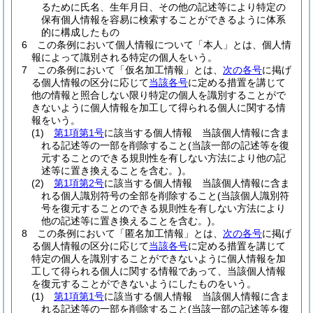
るために氏名、生年月日、その他の記述等により特定の
保有個人情報を容易に検索することができるように体系
的に構成したもの
6
この条例において個人情報について「本人」とは、個人情
報によって識別される特定の個人をいう。
7
この条例において「仮名加工情報」とは、
次の各号
に掲げ
る個人情報の区分に応じて
当該各号
に定める措置を講じて
他の情報と照合しない限り特定の個人を識別することがで
きないように個人情報を加工して得られる個人に関する情
報をいう。
(1)
第1項第1号
に該当する個人情報 当該個人情報に含ま
れる記述等の一部を削除すること
(当該一部の記述等を復
元することのできる規則性を有しない方法により他の記
述等に置き換えることを含む。)
。
(2)
第1項第2号
に該当する個人情報 当該個人情報に含ま
れる個人識別符号の全部を削除すること
(当該個人識別符
号を復元することのできる規則性を有しない方法により
他の記述等に置き換えることを含む。)
。
8
この条例において「匿名加工情報」とは、
次の各号
に掲げ
る個人情報の区分に応じて
当該各号
に定める措置を講じて
特定の個人を識別することができないように個人情報を加
工して得られる個人に関する情報であって、当該個人情報
を復元することができないようにしたものをいう。
(1)
第1項第1号
に該当する個人情報 当該個人情報に含ま
れる記述等の一部を削除すること
(当該一部の記述等を復