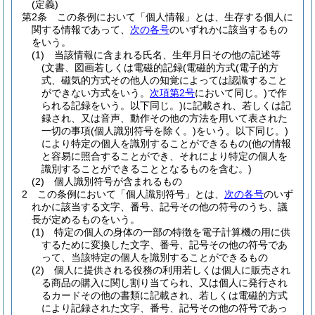
(定義)
第2条
この条例において「個人情報」とは、生存する個人に
関する情報であって、
次の各号
のいずれかに該当するもの
をいう。
(1)
当該情報に含まれる氏名、生年月日その他の記述等
(文書、図画若しくは電磁的記録
(電磁的方式
(電子的方
式、磁気的方式その他人の知覚によっては認識すること
ができない方式をいう。
次項第2号
において同じ。)
で作
られる記録をいう。以下同じ。)
に記載され、若しくは記
録され、又は音声、動作その他の方法を用いて表された
一切の事項
(個人識別符号を除く。)
をいう。以下同じ。)
により特定の個人を識別することができるもの
(他の情報
と容易に照合することができ、それにより特定の個人を
識別することができることとなるものを含む。)
(2)
個人識別符号が含まれるもの
2
この条例において「個人識別符号」とは、
次の各号
のいず
れかに該当する文字、番号、記号その他の符号のうち、議
長が定めるものをいう。
(1)
特定の個人の身体の一部の特徴を電子計算機の用に供
するために変換した文字、番号、記号その他の符号であ
って、当該特定の個人を識別することができるもの
(2)
個人に提供される役務の利用若しくは個人に販売され
る商品の購入に関し割り当てられ、又は個人に発行され
るカードその他の書類に記載され、若しくは電磁的方式
により記録された文字、番号、記号その他の符号であっ