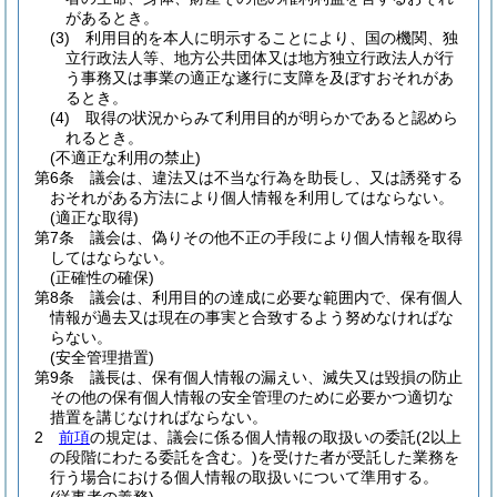
があるとき。
(3)
利用目的を本人に明示することにより、国の機関、独
立行政法人等、地方公共団体又は地方独立行政法人が行
う事務又は事業の適正な遂行に支障を及ぼすおそれがあ
るとき。
(4)
取得の状況からみて利用目的が明らかであると認めら
れるとき。
(不適正な利用の禁止)
第6条
議会は、違法又は不当な行為を助長し、又は誘発する
おそれがある方法により個人情報を利用してはならない。
(適正な取得)
第7条
議会は、偽りその他不正の手段により個人情報を取得
してはならない。
(正確性の確保)
第8条
議会は、利用目的の達成に必要な範囲内で、保有個人
情報が過去又は現在の事実と合致するよう努めなければな
らない。
(安全管理措置)
第9条
議長は、保有個人情報の漏えい、滅失又は毀損の防止
その他の保有個人情報の安全管理のために必要かつ適切な
措置を講じなければならない。
2
前項
の規定は、議会に係る個人情報の取扱いの委託
(2以上
の段階にわたる委託を含む。)
を受けた者が受託した業務を
行う場合における個人情報の取扱いについて準用する。