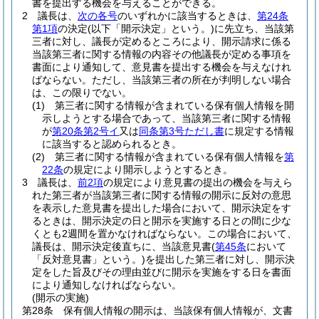
書を提出する機会を与えることができる。
2
議長は、
次の各号
のいずれかに該当するときは、
第24条
第1項
の決定
(以下「開示決定」という。)
に先立ち、当該第
三者に対し、議長が定めるところにより、開示請求に係る
当該第三者に関する情報の内容その他議長が定める事項を
書面により通知して、意見書を提出する機会を与えなけれ
ばならない。
ただし、当該第三者の所在が判明しない場合
は、この限りでない。
(1)
第三者に関する情報が含まれている保有個人情報を開
示しようとする場合であって、当該第三者に関する情報
が
第20条第2号イ
又は
同条第3号ただし書
に規定する情報
に該当すると認められるとき。
(2)
第三者に関する情報が含まれている保有個人情報を
第
22条
の規定により開示しようとするとき。
3
議長は、
前2項
の規定により意見書の提出の機会を与えら
れた第三者が当該第三者に関する情報の開示に反対の意思
を表示した意見書を提出した場合において、開示決定をす
るときは、開示決定の日と開示を実施する日との間に少な
くとも2週間を置かなければならない。
この場合において、
議長は、開示決定後直ちに、当該意見書
(
第45条
において
「反対意見書」という。)
を提出した第三者に対し、開示決
定をした旨及びその理由並びに開示を実施をする日を書面
により通知しなければならない。
(開示の実施)
第28条
保有個人情報の開示は、当該保有個人情報が、文書