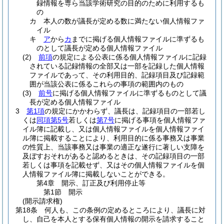
録情報を専ら当該学術研究の目的のために利用するも
の
カ
本人の数が議長が定める数に満たない個人情報ファ
イル
キ
ア
から
カ
までに掲げる個人情報ファイルに準ずるも
のとして議長が定める個人情報ファイル
(2)
前項
の規定による公表に係る個人情報ファイルに記録
されている記録情報の全部又は一部を記録した個人情報
ファイルであって、その利用目的、記録項目及び記録範
囲が当該公表に係るこれらの事項の範囲内のもの
(3)
前号
に掲げる個人情報ファイルに準ずるものとして議
長が定める個人情報ファイル
3
第1項
の規定にかかわらず、議長は、記録項目の一部若し
くは
同項第5号
若しくは
第7号
に掲げる事項を個人情報ファ
イル簿に記載し、又は個人情報ファイルを個人情報ファイ
ル簿に掲載することにより、利用目的に係る事務又は事業
の性質上、当該事務又は事業の適正な遂行に著しい支障を
及ぼすおそれがあると認めるときは、その記録項目の一部
若しくは事項を記載せず、又はその個人情報ファイルを個
人情報ファイル簿に掲載しないことができる。
第4章
開示、訂正及び利用停止等
第1節
開示
(開示請求権)
第18条
何人も、この条例の定めるところにより、議長に対
し、自己を本人とする保有個人情報の開示を請求すること