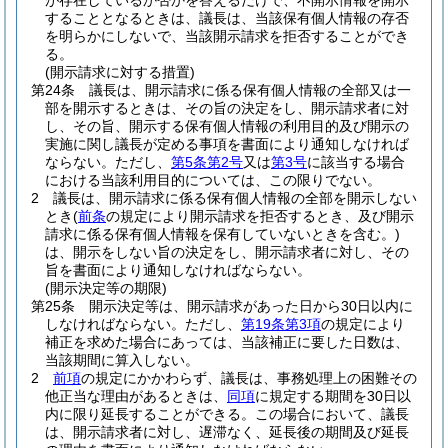
が存在しているか否かを答えるだけで、不開示情報を開示
することとなるときは、議長は、当該保有個人情報の存否
を明らかにしないで、当該開示請求を拒否することができ
る。
(開示請求に対する措置)
第24条
議長は、開示請求に係る保有個人情報の全部又は一
部を開示するときは、その旨の決定をし、開示請求者に対
し、その旨、開示する保有個人情報の利用目的及び開示の
実施に関し議長が定める事項を書面により通知しなければ
ならない。
ただし、
第5条第2号
又は
第3号
に該当する場合
における当該利用目的については、この限りでない。
2
議長は、開示請求に係る保有個人情報の全部を開示しない
とき
(
前条
の規定により開示請求を拒否するとき、及び開示
請求に係る保有個人情報を保有していないときを含む。)
は、開示をしない旨の決定をし、開示請求者に対し、その
旨を書面により通知しなければならない。
(開示決定等の期限)
第25条
開示決定等は、開示請求があった日から30日以内に
しなければならない。
ただし、
第19条第3項
の規定により
補正を求めた場合にあっては、当該補正に要した日数は、
当該期間に算入しない。
2
前項
の規定にかかわらず、議長は、事務処理上の困難その
他正当な理由があるときは、
同項
に規定する期間を30日以
内に限り延長することができる。
この場合において、議長
は、開示請求者に対し、遅滞なく、延長後の期間及び延長