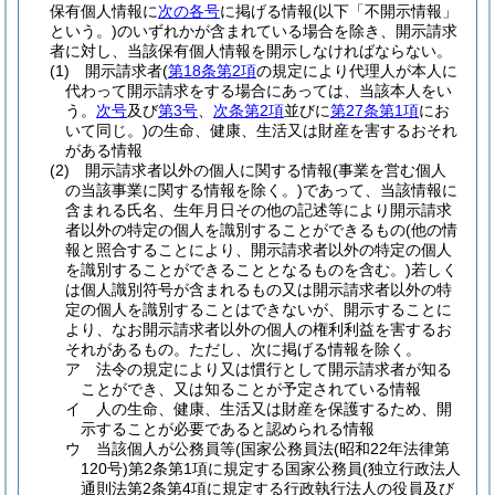
保有個人情報に
次の各号
に掲げる情報
(以下「不開示情報」
という。)
のいずれかが含まれている場合を除き、開示請求
者に対し、当該保有個人情報を開示しなければならない。
(1)
開示請求者
(
第18条第2項
の規定により代理人が本人に
代わって開示請求をする場合にあっては、当該本人をい
う。
次号
及び
第3号
、
次条第2項
並びに
第27条第1項
にお
いて同じ。)
の生命、健康、生活又は財産を害するおそれ
がある情報
(2)
開示請求者以外の個人に関する情報
(事業を営む個人
の当該事業に関する情報を除く。)
であって、当該情報に
含まれる氏名、生年月日その他の記述等により開示請求
者以外の特定の個人を識別することができるもの
(他の情
報と照合することにより、開示請求者以外の特定の個人
を識別することができることとなるものを含む。)
若しく
は個人識別符号が含まれるもの又は開示請求者以外の特
定の個人を識別することはできないが、開示することに
より、なお開示請求者以外の個人の権利利益を害するお
それがあるもの。
ただし、次に掲げる情報を除く。
ア
法令の規定により又は慣行として開示請求者が知る
ことができ、又は知ることが予定されている情報
イ
人の生命、健康、生活又は財産を保護するため、開
示することが必要であると認められる情報
ウ
当該個人が公務員等
(国家公務員法
(昭和22年法律第
120号)
第2条第1項に規定する国家公務員
(独立行政法人
通則法第2条第4項に規定する行政執行法人の役員及び