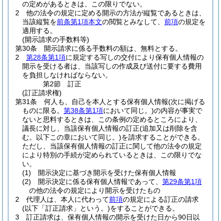
の定めがあるときは、この限りでない。
2
他の法令の規定に定める開示の方法が縦覧であるときは、
当該縦覧を
前条第1項本文
の閲覧とみなして、
前項
の規定を
適用する。
(開示請求の手数料等)
第30条
開示請求に係る手数料の額は、無料とする。
2
第28条第1項
に規定する写しの交付により保有個人情報の
開示を受ける者は、当該写しの作成及び送付に要する費用
を負担しなければならない。
第2節
訂正
(訂正請求権)
第31条
何人も、自己を本人とする保有個人情報
(次に掲げる
ものに限る。
第38条第1項
において同じ。)
の内容が事実で
ないと思料するときは、この条例の定めるところにより、
議長に対し、当該保有個人情報の訂正
(追加又は削除を含
む。以下この章において同じ。)
を請求することができる。
ただし、当該保有個人情報の訂正に関して他の法令の規定
により特別の手続が定められているときは、この限りでな
い。
(1)
開示決定に基づき開示を受けた保有個人情報
(2)
開示決定に係る保有個人情報であって、
第29条第1項
の他の法令の規定により開示を受けたもの
2
代理人は、本人に代わって
前項
の規定による訂正の請求
(以下「訂正請求」という。)
をすることができる。
3
訂正請求は、保有個人情報の開示を受けた日から90日以