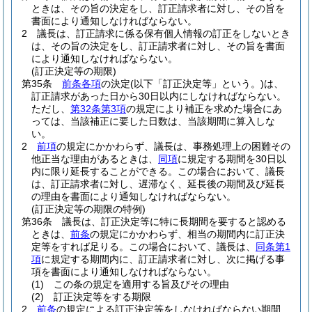
ときは、その旨の決定をし、訂正請求者に対し、その旨を
書面により通知しなければならない。
2
議長は、訂正請求に係る保有個人情報の訂正をしないとき
は、その旨の決定をし、訂正請求者に対し、その旨を書面
により通知しなければならない。
(訂正決定等の期限)
第35条
前条各項
の決定
(以下「訂正決定等」という。)
は、
訂正請求があった日から30日以内にしなければならない。
ただし、
第32条第3項
の規定により補正を求めた場合にあ
っては、当該補正に要した日数は、当該期間に算入しな
い。
2
前項
の規定にかかわらず、議長は、事務処理上の困難その
他正当な理由があるときは、
同項
に規定する期間を30日以
内に限り延長することができる。
この場合において、議長
は、訂正請求者に対し、遅滞なく、延長後の期間及び延長
の理由を書面により通知しなければならない。
(訂正決定等の期限の特例)
第36条
議長は、訂正決定等に特に長期間を要すると認める
ときは、
前条
の規定にかかわらず、相当の期間内に訂正決
定等をすれば足りる。
この場合において、議長は、
同条第1
項
に規定する期間内に、訂正請求者に対し、次に掲げる事
項を書面により通知しなければならない。
(1)
この条の規定を適用する旨及びその理由
(2)
訂正決定等をする期限
2
前条
の規定による訂正決定等をしなければならない期間