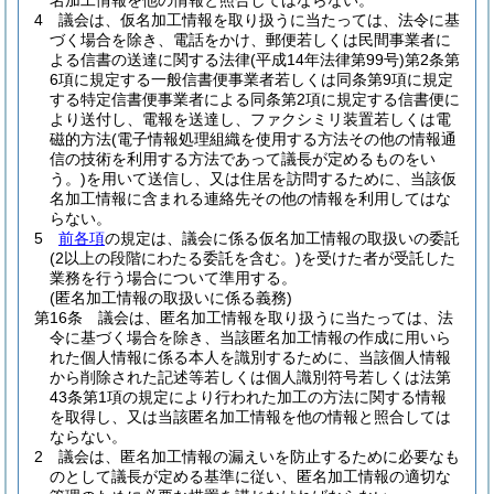
名加工情報を他の情報と照合してはならない。
4
議会は、仮名加工情報を取り扱うに当たっては、法令に基
づく場合を除き、電話をかけ、郵便若しくは民間事業者に
よる信書の送達に関する法律
(平成14年法律第99号)
第2条第
6項に規定する一般信書便事業者若しくは同条第9項に規定
する特定信書便事業者による同条第2項に規定する信書便に
より送付し、電報を送達し、ファクシミリ装置若しくは電
磁的方法
(電子情報処理組織を使用する方法その他の情報通
信の技術を利用する方法であって議長が定めるものをい
う。)
を用いて送信し、又は住居を訪問するために、当該仮
名加工情報に含まれる連絡先その他の情報を利用してはな
らない。
5
前各項
の規定は、議会に係る仮名加工情報の取扱いの委託
(2以上の段階にわたる委託を含む。)
を受けた者が受託した
業務を行う場合について準用する。
(匿名加工情報の取扱いに係る義務)
第16条
議会は、匿名加工情報を取り扱うに当たっては、法
令に基づく場合を除き、当該匿名加工情報の作成に用いら
れた個人情報に係る本人を識別するために、当該個人情報
から削除された記述等若しくは個人識別符号若しくは法第
43条第1項の規定により行われた加工の方法に関する情報
を取得し、又は当該匿名加工情報を他の情報と照合しては
ならない。
2
議会は、匿名加工情報の漏えいを防止するために必要なも
のとして議長が定める基準に従い、匿名加工情報の適切な