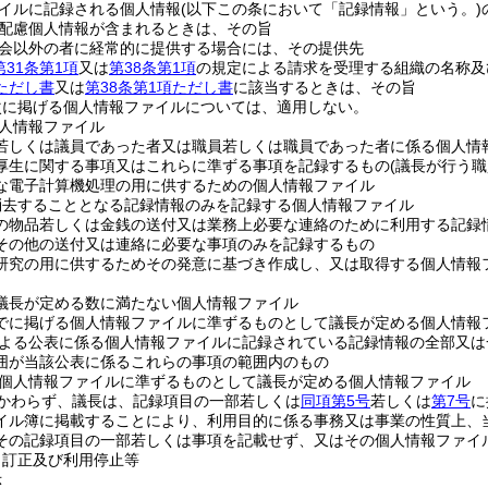
イルに記録される個人情報
(以下この条において「記録情報」という。)
配慮個人情報が含まれるときは、その旨
会以外の者に経常的に提供する場合には、その提供先
第31条第1項
又は
第38条第1項
の規定による請求を受理する組織の名称及
項ただし書
又は
第38条第1項ただし書
に該当するときは、その旨
次に掲げる個人情報ファイルについては、適用しない。
人情報ファイル
若しくは議員であった者又は職員若しくは職員であった者に係る個人情
厚生に関する事項又はこれらに準ずる事項を記録するもの
(議長が行う
な電子計算機処理の用に供するための個人情報ファイル
消去することとなる記録情報のみを記録する個人情報ファイル
の物品若しくは金銭の送付又は業務上必要な連絡のために利用する記録
その他の送付又は連絡に必要な事項のみを記録するもの
研究の用に供するためその発意に基づき作成し、又は取得する個人情報
議長が定める数に満たない個人情報ファイル
でに掲げる個人情報ファイルに準ずるものとして議長が定める個人情報
よる公表に係る個人情報ファイルに記録されている記録情報の全部又は
囲が当該公表に係るこれらの事項の範囲内のもの
個人情報ファイルに準ずるものとして議長が定める個人情報ファイル
かわらず、議長は、記録項目の一部若しくは
同項第5号
若しくは
第7号
に
イル簿に掲載することにより、利用目的に係る事務又は事業の性質上、
その記録項目の一部若しくは事項を記載せず、又はその個人情報ファイ
、訂正及び利用停止等
示