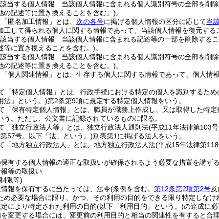
該当する個人情報 当該個人情報に含まれる個人識別符号の全部を削除
他の記述等に置き換えることを含む。)
。
て「匿名加工情報」とは、
次の各号
に掲げる個人情報の区分に応じて
当
加工して得られる個人に関する情報であって、当該個人情報を復元する
該当する個人情報 当該個人情報に含まれる記述等の一部を削除するこ
述等に置き換えることを含む。)
。
該当する個人情報 当該個人情報に含まれる個人識別符号の全部を削除
他の記述等に置き換えることを含む。)
。
て「個人関連情報」とは、生存する個人に関する情報であって、個人情
て「特定個人情報」とは、行政手続における特定の個人を識別するため
用法」という。)
第2条第9項に規定する特定個人情報をいう。
て「保有特定個人情報」とは、職員が職務上作成し、又は取得した特定
いう。
ただし、公文書に記録されているものに限る。
て「独立行政法人等」とは、独立行政法人通則法
(平成11年法律第103号
律第57号。以下「法」という。)
別表第1に掲げる法人をいう。
て「地方独立行政法人」とは、地方独立行政法人法
(平成15年法律第118
の保有する個人情報の適正な取扱いが確保されるよう必要な措置を講ず
情報等の取扱い
制限等)
人情報を保有するに当たっては、法令
(条例を含む。
第12条第2項第2号
及
ため必要な場合に限り、かつ、その利用の目的をできる限り特定しなけ
規定により特定された利用の目的
(以下「利用目的」という。)
の達成に必
的を変更する場合には、変更前の利用目的と相当の関連性を有すると合