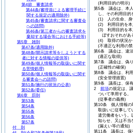
(利用目的の明示)
第4節
審査請求
第5条
議会は、本
第44条
(審理員による審理手続に
し、その利用目的
関する規定の適用除外)
(1)
人の生命、身
第45条
(審査請求に関する審査会
(2)
利用目的を本
への諮問)
(3)
利用目的を本
第46条
(第三者からの審査請求を
ぼすおそれがあ
棄却する場合等における手続等)
(4)
取得の状況か
第5章
雑則
(不適正な利用の禁
第47条
(適用除外)
第6条
議会は、違
第48条
(開示請求等をしようとする
(適正な取得)
者に対する情報の提供等)
第7条
議会は、偽
第49条
(個人情報等の取扱いに関す
(正確性の確保)
る苦情処理)
第8条
議会は、利
第50条
(個人情報等の取扱いに関す
(安全管理措置)
る審査会への諮問)
第9条
議長は、保
第51条
(施行の状況の公表)
2
前項
の規定は、
第52条
(委任)
ついて準用する。
第6章
罰則
(従事者の義務)
第53条
第10条
個人情報の
第54条
取扱いに従事して
第55条
遣労働者をいう。
第56条
知らせ、又は不当
第57条
(漏えい等の通知)
付 則
第11条
議長は、保
付 則
(令和7年条例第18号)