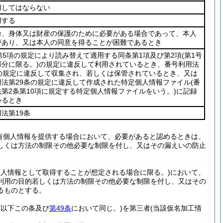
用してはならない
用する
命、身体又は財産の保護のために必要がある場合であって、本人
があり、又は本人の同意を得ることが困難であるとき
第5項の規定により読み替えて適用する同条第1項及び第2項
(第1号
分に限る。)
の規定に違反して利用されているとき、番号利用法
条の規定に違反して収集され、若しくは保管されているとき、又は
用法第29条の規定に違反して作成された特定個人情報ファイル
(番
第2条第10項に規定する特定個人情報ファイルをいう。)
に記録
いるとき
法第19条
有個人情報を提供する場合において、必要があると認めるときは、
しくは方法の制限その他必要な制限を付し、又はその漏えいの防止
個人情報として取得することが想定される場合に限る。)
において、
利用の目的若しくは方法の制限その他必要な制限を付し、又はその
るものとする。
。以下この条及び
第49条
において同じ。)
を第三者
(当該仮名加工情