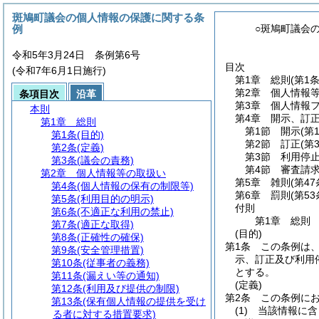
斑鳩町議会の個人情報の保護に関する条
例
○斑鳩町議会
令和5年3月24日 条例第6号
目次
(令和7年6月1日施行)
第1章
総則
(第1
第2章
個人情報
条項目次
沿革
第3章
個人情報
本則
第4章
開示、訂
第1章
総則
第1節
開示
(第
第1条
(目的)
第2節
訂正
(第
第2条
(定義)
第3節
利用停
第3条
(議会の責務)
第4節
審査請
第2章
個人情報等の取扱い
第5章
雑則
(第4
第4条
(個人情報の保有の制限等)
第6章
罰則
(第5
第5条
(利用目的の明示)
付則
第6条
(不適正な利用の禁止)
第1章
総則
第7条
(適正な取得)
(目的)
第8条
(正確性の確保)
第1条
この条例は
第9条
(安全管理措置)
示、訂正及び利用
第10条
(従事者の義務)
とする。
第11条
(漏えい等の通知)
(定義)
第12条
(利用及び提供の制限)
第2条
この条例に
第13条
(保有個人情報の提供を受け
(1)
当該情報に含
る者に対する措置要求)