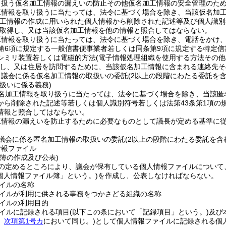
り扱う仮名加工情報の漏えいの防止その他仮名加工情報の安全管理のた
工情報を取り扱うに当たっては、法令に基づく場合を除き、当該仮名加
加工情報の作成に用いられた個人情報から削除された記述等及び個人識別
取得し、又は当該仮名加工情報を他の情報と照合してはならない。
工情報を取り扱うに当たっては、法令に基づく場合を除き、電話をかけ
第6項に規定する一般信書便事業者若しくは同条第9項に規定する特定
シミリ装置若しくは電磁的方法
(電子情報処理組織を使用する方法その
し、又は住居を訪問するために、当該仮名加工情報に含まれる連絡先そ
、議会に係る仮名加工情報の取扱いの委託
(2以上の段階にわたる委託を含
扱いに係る義務)
名加工情報を取り扱うに当たっては、法令に基づく場合を除き、当該匿
から削除された記述等若しくは個人識別符号若しくは法第43条第1項の
情報と照合してはならない。
工情報の漏えいを防止するために必要なものとして議長が定める基準に
議会に係る匿名加工情報の取扱いの委託
(2以上の段階にわたる委託を含
情報ファイル
簿の作成及び公表)
の定めるところにより、議会が保有している個人情報ファイルについて
個人情報ファイル簿」という。)
を作成し、公表しなければならない。
イルの名称
イルが利用に供される事務をつかさどる組織の名称
イルの利用目的
イルに記録される項目
(以下この条において「記録項目」という。)
及び
。
次項第1号カ
において同じ。)
として個人情報ファイルに記録される個