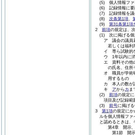
(5)
個人情報ファ
(6)
記録情報に要
(7)
記録情報を議
(8)
次条第1項
、
(9)
第31条第1
2
前項
の規定は、
(1)
次に掲げる個
ア
議会の議員
若しくは福利
イ
専ら試験的
ウ
1年以内に
エ
資料その他
の氏名、住所
オ
職員が学術
用するもの
カ
本人の数が
キ
ア
から
カ
ま
(2)
前項
の規定に
項目及び記録範
(3)
前号
に掲げる
3
第1項
の規定にか
ルを個人情報ファ
と認めるときは、
第4章
開示
第1節
開