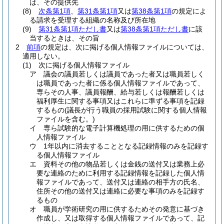
は、その提供先
(8)
次条第1項
、
第31条第1項
又は
第38条第1項
の規定によ
る請求を受理する組織の名称及び所在地
(9)
第31条第1項ただし書
又は
第38条第1項ただし書
に該
当するときは、その旨
2
前項
の規定は、次に掲げる個人情報ファイルについては、
適用しない。
(1)
次に掲げる個人情報ファイル
ア
議会の議員若しくは議員であった者又は職員若しく
は職員であった者に係る個人情報ファイルであって、
専らその人事、議員報酬、給与若しくは報酬若しくは
福利厚生に関する事項又はこれらに準ずる事項を記録
するもの
(議長が行う職員の採用試験に関する個人情報
ファイルを含む。)
イ
専ら試験的な電子計算機処理の用に供するための個
人情報ファイル
ウ
1年以内に消去することとなる記録情報のみを記録す
る個人情報ファイル
エ
資料その他の物品若しくは金銭の送付又は業務上必
要な連絡のために利用する記録情報を記録した個人情
報ファイルであって、送付又は連絡の相手方の氏名、
住所その他の送付又は連絡に必要な事項のみを記録す
るもの
オ
職員が学術研究の用に供するためその発意に基づき
作成し、又は取得する個人情報ファイルであって、記