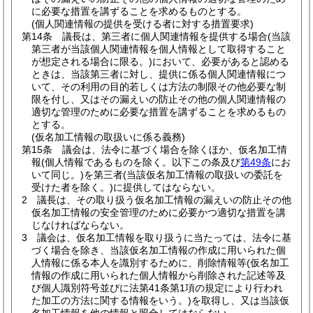
に必要な措置を講ずることを求めるものとする。
(個人関連情報の提供を受ける者に対する措置要求)
第14条
議長は、第三者に個人関連情報を提供する場合
(当該
第三者が当該個人関連情報を個人情報として取得すること
が想定される場合に限る。)
において、必要があると認める
ときは、当該第三者に対し、提供に係る個人関連情報につ
いて、その利用の目的若しくは方法の制限その他必要な制
限を付し、又はその漏えいの防止その他の個人関連情報の
適切な管理のために必要な措置を講ずることを求めるもの
とする。
(仮名加工情報の取扱いに係る義務)
第15条
議会は、法令に基づく場合を除くほか、仮名加工情
報
(個人情報であるものを除く。以下この条及び
第49条
にお
いて同じ。)
を第三者
(当該仮名加工情報の取扱いの委託を
受けた者を除く。)
に提供してはならない。
2
議長は、その取り扱う仮名加工情報の漏えいの防止その他
仮名加工情報の安全管理のために必要かつ適切な措置を講
じなければならない。
3
議会は、仮名加工情報を取り扱うに当たっては、法令に基
づく場合を除き、当該仮名加工情報の作成に用いられた個
人情報に係る本人を識別するために、削除情報等
(仮名加工
情報の作成に用いられた個人情報から削除された記述等及
び個人識別符号並びに法第41条第1項の規定により行われ
た加工の方法に関する情報をいう。)
を取得し、又は当該仮