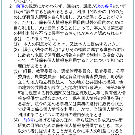
ならない。
2
前項
の規定にかかわらず、議会は、議長が
次の各号
のいず
れかに該当すると認めるときは、利用目的以外の目的のた
めに保有個人情報を自ら利用し、又は提供することができ
る。
ただし、保有個人情報を利用目的以外の目的のために
自ら利用し、又は提供することによって、本人又は第三者
の権利利益を不当に侵害するおそれがあると認められると
きは、この限りでない。
(1)
本人の同意があるとき、又は本人に提供するとき。
(2)
議会が法令の規定によりその権限に属する事務の遂行
に必要な限度で保有個人情報を内部で利用する場合であ
って、当該保有個人情報を利用することについて相当の
理由があるとき。
(3)
町長、教育委員会、選挙管理委員会、監査委員、公平
委員会、農業委員会、固定資産評価審査委員会、町が設
立した地方独立行政法人、他の地方公共団体の機関、他
の地方公共団体が設立した地方独立行政法人、法第2条第
8項に規定する行政機関又は独立行政法人等に保有個人情
報を提供する場合において、保有個人情報の提供を受け
る者が、法令の定める事務又は業務の遂行に必要な限度
で提供に係る個人情報を利用し、かつ、当該個人情報を
利用することについて相当の理由があるとき。
(4)
前3号
に掲げる場合のほか、専ら統計の作成又は学術
研究の目的のために保有個人情報を提供するとき、本人
以外の者に提供することが明らかに本人の利益になると