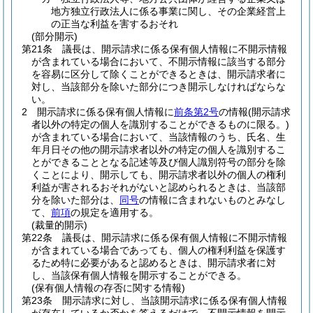
地方独立行政法人に係る事業に関し、その企業経営上
の正当な利益を害するおそれ
(部分開示)
第21条
議長は、開示請求に係る保有個人情報に不開示情報
が含まれている場合において、不開示情報に該当する部分
を容易に区分して除くことができるときは、開示請求者に
対し、当該部分を除いた部分につき開示しなければならな
い。
2
開示請求に係る保有個人情報に
前条第2号
の情報
(開示請求
者以外の特定の個人を識別することができるものに限る。)
が含まれている場合において、当該情報のうち、氏名、生
年月日その他の開示請求者以外の特定の個人を識別するこ
とができることとなる記述等及び個人識別符号の部分を除
くことにより、開示しても、開示請求者以外の個人の権利
利益が害されるおそれがないと認められるときは、当該部
分を除いた部分は、
同号
の情報に含まれないものとみなし
て、
前項
の規定を適用する。
(裁量的開示)
第22条
議長は、開示請求に係る保有個人情報に不開示情報
が含まれている場合であっても、個人の権利利益を保護す
るため特に必要があると認めるときは、開示請求者に対
し、当該保有個人情報を開示することができる。
(保有個人情報の存否に関する情報)
第23条
開示請求に対し、当該開示請求に係る保有個人情報