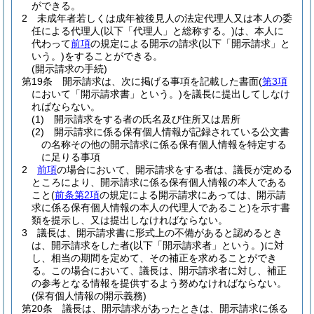
ができる。
2
未成年者若しくは成年被後見人の法定代理人又は本人の委
任による代理人
(以下「代理人」と総称する。)
は、本人に
代わって
前項
の規定による開示の請求
(以下「開示請求」と
いう。)
をすることができる。
(開示請求の手続)
第19条
開示請求は、次に掲げる事項を記載した書面
(
第3項
において「開示請求書」という。)
を議長に提出してしなけ
ればならない。
(1)
開示請求をする者の氏名及び住所又は居所
(2)
開示請求に係る保有個人情報が記録されている公文書
の名称その他の開示請求に係る保有個人情報を特定する
に足りる事項
2
前項
の場合において、開示請求をする者は、議長が定める
ところにより、開示請求に係る保有個人情報の本人である
こと
(
前条第2項
の規定による開示請求にあっては、開示請
求に係る保有個人情報の本人の代理人であること)
を示す書
類を提示し、又は提出しなければならない。
3
議長は、開示請求書に形式上の不備があると認めるとき
は、開示請求をした者
(以下「開示請求者」という。)
に対
し、相当の期間を定めて、その補正を求めることができ
る。
この場合において、議長は、開示請求者に対し、補正
の参考となる情報を提供するよう努めなければならない。
(保有個人情報の開示義務)
第20条
議長は、開示請求があったときは、開示請求に係る