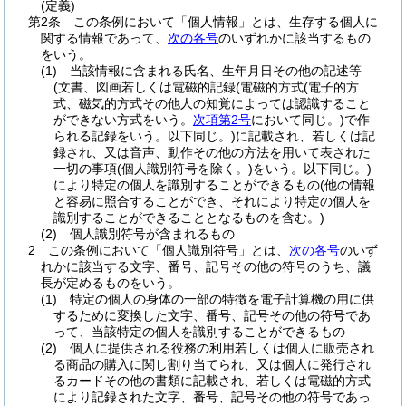
(定義)
第2条
この条例において「個人情報」とは、生存する個人に
関する情報であって、
次の各号
のいずれかに該当するもの
をいう。
(1)
当該情報に含まれる氏名、生年月日その他の記述等
(文書、図画若しくは電磁的記録
(電磁的方式
(電子的方
式、磁気的方式その他人の知覚によっては認識すること
ができない方式をいう。
次項第2号
において同じ。)
で作
られる記録をいう。以下同じ。)
に記載され、若しくは記
録され、又は音声、動作その他の方法を用いて表された
一切の事項
(個人識別符号を除く。)
をいう。以下同じ。)
により特定の個人を識別することができるもの
(他の情報
と容易に照合することができ、それにより特定の個人を
識別することができることとなるものを含む。)
(2)
個人識別符号が含まれるもの
2
この条例において「個人識別符号」とは、
次の各号
のいず
れかに該当する文字、番号、記号その他の符号のうち、議
長が定めるものをいう。
(1)
特定の個人の身体の一部の特徴を電子計算機の用に供
するために変換した文字、番号、記号その他の符号であ
って、当該特定の個人を識別することができるもの
(2)
個人に提供される役務の利用若しくは個人に販売され
る商品の購入に関し割り当てられ、又は個人に発行され
るカードその他の書類に記載され、若しくは電磁的方式
により記録された文字、番号、記号その他の符号であっ