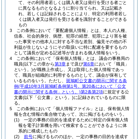
て、その利用者若しくは購入者又は発行を受ける者ごと
に異なるものとなるように割り当てられ、又は記載さ
れ、若しくは記録されることにより、特定の利用者若し
くは購入者又は発行を受ける者を識別することができる
もの
3
この条例において「要配慮個人情報」とは、本人の人種、
信条、社会的身分、病歴、犯罪の経歴、犯罪により害を被
った事実その他本人に対する不当な差別、偏見その他の不
利益が生じないようにその取扱いに特に配慮を要するもの
として議長が定める記述等が含まれる個人情報をいう。
4
この条例において「保有個人情報」とは、議会の事務局の
職員
(以下この章から
第3章
まで及び
第6章
において「職員」
という。)
が職務上作成し、又は取得した個人情報であっ
て、職員が組織的に利用するものとして、議会が保有して
いるものをいう。
ただし、
斑鳩町公文書の開示に関する条
例
(平成10年3月斑鳩町条例第1号。第20条において「公文
書の開示に関する条例」という。)
第2条第2項
に規定する公
文書
(以下「公文書」という。)
に記録されているものに限
る。
5
この条例において「個人情報ファイル」とは、保有個人情
報を含む情報の集合物であって、次に掲げるものをいう。
(1)
一定の事務の目的を達成するために特定の保有個人情
報を電子計算機を用いて検索することができるように体
系的に構成したもの
(2)
前号
に掲げるもののほか、一定の事務の目的を達成す