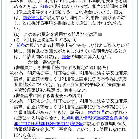
第43条
議長は、利用停止決定等に特に長期間を要すると認
めるときは、
前条
の規定にかかわらず、相当の期間内に利
用停止決定等をすれば足りる。
この場合において、議長
は、
同条第1項
に規定する期間内に、利用停止請求者に対
し、次に掲げる事項を書面により通知しなければならな
い。
(1)
この条の規定を適用する旨及びその理由
(2)
利用停止決定等をする期限
2
前条
の規定による利用停止決定等をしなければならない期
間に、議長及び副議長がともに欠けている期間があるとき
は、当該期間の日数は、
同条
の期間に算入しない。
第4節
審査請求
(審理員による審理手続に関する規定の適用除外)
第44条
開示決定等、訂正決定等、利用停止決定等又は開示
請求、訂正請求若しくは利用停止請求に係る不作為に係る
審査請求については、行政不服審査法
(平成26年法律第68
号)
第9条第1項の規定は、適用しない。
(審査請求に関する審査会への諮問)
第45条
開示決定等、訂正決定等、利用停止決定等又は開示
請求、訂正請求若しくは利用停止請求に係る不作為につい
て審査請求があったときは、議長は、
次の各号
のいずれか
に該当する場合を除き、
斑鳩町個人情報保護審査会条例
(令
和4年12月斑鳩町条例第21号)
第2条
に規定する斑鳩町個人
情報保護審査会
(以下「審査会」という。)
に諮問しなけれ
ばならない。