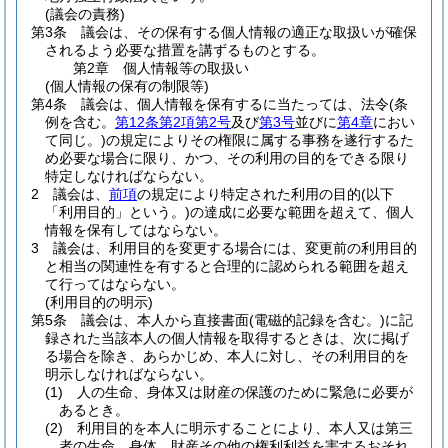
(議会の責務)
第3条
議会は、その保有する個人情報の適正な取扱いが確保
されるよう必要な措置を講ずるものとする。
第2章
個人情報等の取扱い
(個人情報の保有の制限等)
第4条
議会は、個人情報を保有するに当たっては、法令
(条
例を含む。
第12条第2項第2号
及び
第3号
並びに
第4章
におい
て同じ。)
の規定によりその権限に属する事務を遂行するた
め必要な場合に限り、かつ、その利用の目的をできる限り
特定しなければならない。
2
議会は、
前項
の規定により特定された利用の目的
(以下
「利用目的」という。)
の達成に必要な範囲を超えて、個人
情報を保有してはならない。
3
議会は、利用目的を変更する場合には、変更前の利用目的
と相当の関連性を有すると合理的に認められる範囲を超え
て行ってはならない。
(利用目的の明示)
第5条
議会は、本人から直接書面
(電磁的記録を含む。)
に記
録された当該本人の個人情報を取得するときは、次に掲げ
る場合を除き、あらかじめ、本人に対し、その利用目的を
明示しなければならない。
(1)
人の生命、身体又は財産の保護のために緊急に必要が
あるとき。
(2)
利用目的を本人に明示することにより、本人又は第三
者の生命、身体、財産その他の権利利益を害するおそれ