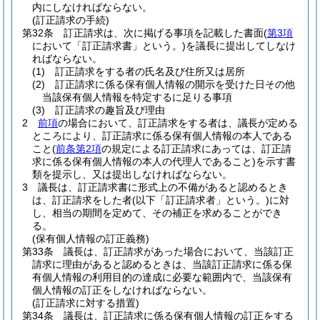
内にしなければならない。
(訂正請求の手続)
第32条
訂正請求は、次に掲げる事項を記載した書面
(
第3項
において「訂正請求書」という。)
を議長に提出してしなけ
ればならない。
(1)
訂正請求をする者の氏名及び住所又は居所
(2)
訂正請求に係る保有個人情報の開示を受けた日その他
当該保有個人情報を特定するに足りる事項
(3)
訂正請求の趣旨及び理由
2
前項
の場合において、訂正請求をする者は、議長が定める
ところにより、訂正請求に係る保有個人情報の本人である
こと
(
前条第2項
の規定による訂正請求にあっては、訂正請
求に係る保有個人情報の本人の代理人であること)
を示す書
類を提示し、又は提出しなければならない。
3
議長は、訂正請求書に形式上の不備があると認めるとき
は、訂正請求をした者
(以下「訂正請求者」という。)
に対
し、相当の期間を定めて、その補正を求めることができ
る。
(保有個人情報の訂正義務)
第33条
議長は、訂正請求があった場合において、当該訂正
請求に理由があると認めるときは、当該訂正請求に係る保
有個人情報の利用目的の達成に必要な範囲内で、当該保有
個人情報の訂正をしなければならない。
(訂正請求に対する措置)
第34条
議長は、訂正請求に係る保有個人情報の訂正をする