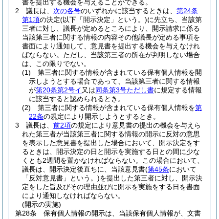
書を提出する機会を与えることができる。
2
議長は、
次の各号
のいずれかに該当するときは、
第24条
第1項
の決定
(以下「開示決定」という。)
に先立ち、当該第
三者に対し、議長が定めるところにより、開示請求に係る
当該第三者に関する情報の内容その他議長が定める事項を
書面により通知して、意見書を提出する機会を与えなけれ
ばならない。
ただし、当該第三者の所在が判明しない場合
は、この限りでない。
(1)
第三者に関する情報が含まれている保有個人情報を開
示しようとする場合であって、当該第三者に関する情報
が
第20条第2号イ
又は
同条第3号ただし書
に規定する情報
に該当すると認められるとき。
(2)
第三者に関する情報が含まれている保有個人情報を
第
22条
の規定により開示しようとするとき。
3
議長は、
前2項
の規定により意見書の提出の機会を与えら
れた第三者が当該第三者に関する情報の開示に反対の意思
を表示した意見書を提出した場合において、開示決定をす
るときは、開示決定の日と開示を実施する日との間に少な
くとも2週間を置かなければならない。
この場合において、
議長は、開示決定後直ちに、当該意見書
(
第45条
において
「反対意見書」という。)
を提出した第三者に対し、開示決
定をした旨及びその理由並びに開示を実施をする日を書面
により通知しなければならない。
(開示の実施)
第28条
保有個人情報の開示は、当該保有個人情報が、文書