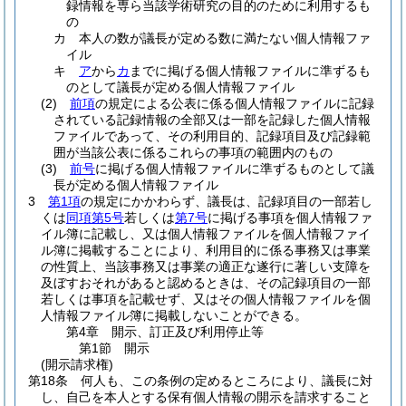
録情報を専ら当該学術研究の目的のために利用するも
の
カ
本人の数が議長が定める数に満たない個人情報ファ
イル
キ
ア
から
カ
までに掲げる個人情報ファイルに準ずるも
のとして議長が定める個人情報ファイル
(2)
前項
の規定による公表に係る個人情報ファイルに記録
されている記録情報の全部又は一部を記録した個人情報
ファイルであって、その利用目的、記録項目及び記録範
囲が当該公表に係るこれらの事項の範囲内のもの
(3)
前号
に掲げる個人情報ファイルに準ずるものとして議
長が定める個人情報ファイル
3
第1項
の規定にかかわらず、議長は、記録項目の一部若し
くは
同項第5号
若しくは
第7号
に掲げる事項を個人情報ファ
イル簿に記載し、又は個人情報ファイルを個人情報ファイ
ル簿に掲載することにより、利用目的に係る事務又は事業
の性質上、当該事務又は事業の適正な遂行に著しい支障を
及ぼすおそれがあると認めるときは、その記録項目の一部
若しくは事項を記載せず、又はその個人情報ファイルを個
人情報ファイル簿に掲載しないことができる。
第4章
開示、訂正及び利用停止等
第1節
開示
(開示請求権)
第18条
何人も、この条例の定めるところにより、議長に対
し、自己を本人とする保有個人情報の開示を請求すること