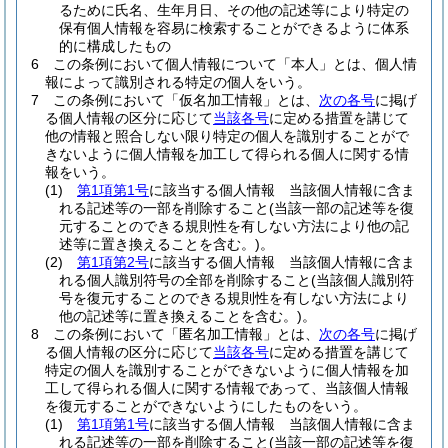
るために氏名、生年月日、その他の記述等により特定の
保有個人情報を容易に検索することができるように体系
的に構成したもの
6
この条例において個人情報について「本人」とは、個人情
報によって識別される特定の個人をいう。
7
この条例において「仮名加工情報」とは、
次の各号
に掲げ
る個人情報の区分に応じて
当該各号
に定める措置を講じて
他の情報と照合しない限り特定の個人を識別することがで
きないように個人情報を加工して得られる個人に関する情
報をいう。
(1)
第1項第1号
に該当する個人情報 当該個人情報に含ま
れる記述等の一部を削除すること
(当該一部の記述等を復
元することのできる規則性を有しない方法により他の記
述等に置き換えることを含む。)
。
(2)
第1項第2号
に該当する個人情報 当該個人情報に含ま
れる個人識別符号の全部を削除すること
(当該個人識別符
号を復元することのできる規則性を有しない方法により
他の記述等に置き換えることを含む。)
。
8
この条例において「匿名加工情報」とは、
次の各号
に掲げ
る個人情報の区分に応じて
当該各号
に定める措置を講じて
特定の個人を識別することができないように個人情報を加
工して得られる個人に関する情報であって、当該個人情報
を復元することができないようにしたものをいう。
(1)
第1項第1号
に該当する個人情報 当該個人情報に含ま
れる記述等の一部を削除すること
(当該一部の記述等を復