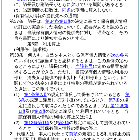
に、議長及び副議長がともに欠けている期間があるとき
は、当該期間の日数は、
同条
の期間に算入しない。
(保有個人情報の提供先への通知)
第37条
議長は、
第34条第1項
の決定に基づく保有個人情報
の訂正の実施をした場合において、必要があると認めると
きは、当該保有個人情報の提供先に対し、遅滞なく、その
旨を書面により通知するものとする。
第3節
利用停止
(利用停止請求権)
第38条
何人も、自己を本人とする保有個人情報が
次の各号
のいずれかに該当すると思料するときは、この条例の定め
るところにより、議長に対し、
当該各号
に定める措置を請
求することができる。
ただし、当該保有個人情報の利用の
停止、消去又は提供の停止
(以下「利用停止」という。)
に
関して他の法令の規定により特別の手続が定められている
ときは、この限りでない。
(1)
第4条第2項
の規定に違反して保有されているとき、
第
6条
の規定に違反して取り扱われているとき、
第7条
の規
定に違反して取得されたものであるとき、又は
第12条第
1項
及び
第2項
の規定に違反して利用されているとき 当
該保有個人情報の利用の停止又は消去
(2)
第12条第1項
及び
第2項
の規定に違反して提供されてい
るとき 当該保有個人情報の提供の停止
2
代理人は、本人に代わって
前項
の規定による利用停止の請
求
(以下「利用停止請求」という。)
をすることができる。