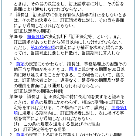
ときは、その旨の決定をし、訂正請求者に対し、その旨を
書面により通知しなければならない。
2
議長は、訂正請求に係る保有個人情報の訂正をしないとき
は、その旨の決定をし、訂正請求者に対し、その旨を書面
により通知しなければならない。
(訂正決定等の期限)
第35条
前条各項
の決定
(以下「訂正決定等」という。)
は、
訂正請求があった日から30日以内にしなければならない。
ただし、
第32条第3項
の規定により補正を求めた場合にあ
っては、当該補正に要した日数は、当該期間に算入しな
い。
2
前項
の規定にかかわらず、議長は、事務処理上の困難その
他正当な理由があるときは、
同項
に規定する期間を30日以
内に限り延長することができる。
この場合において、議長
は、訂正請求者に対し、遅滞なく、延長後の期間及び延長
の理由を書面により通知しなければならない。
(訂正決定等の期限の特例)
第36条
議長は、訂正決定等に特に長期間を要すると認める
ときは、
前条
の規定にかかわらず、相当の期間内に訂正決
定等をすれば足りる。
この場合において、議長は、
同条第1
項
に規定する期間内に、訂正請求者に対し、次に掲げる事
項を書面により通知しなければならない。
(1)
この条の規定を適用する旨及びその理由
(2)
訂正決定等をする期限
2
前条
の規定による訂正決定等をしなければならない期間