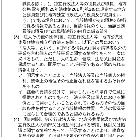
職員を除く。)
、独立行政法人等の役員及び職員、地方
公務員法
(昭和25年法律第261号)
第2条に規定する地方
公務員並びに地方独立行政法人の役員及び職員をい
う。)
である場合において、当該情報がその職務の遂行
に係る情報であるときは、当該情報のうち、当該公務
員等の職及び当該職務遂行の内容に係る部分
(3)
法人その他の団体
(国、独立行政法人等、地方公共団
体及び地方独立行政法人を除く。以下この号において
「法人等」という。)
に関する情報又は開示請求者以外の
事業を営む個人の当該事業に関する情報であって、次に
掲げるもの。
ただし、人の生命、健康、生活又は財産を
保護するため、開示することが必要であると認められる
情報を除く。
ア
開示することにより、当該法人等又は当該個人の権
利、競争上の地位その他正当な利益を害するおそれが
あるもの
イ
議会の要請を受けて、開示しないとの条件で任意に
提供されたものであって、法人等又は個人における通
例として開示しないこととされているものその他の当
該条件を付することが当該情報の性質、当時の状況等
に照らして合理的であると認められるもの
(4)
国の機関、独立行政法人等、地方公共団体及び地方独
立行政法人の内部又は相互間における審議、検討又は協
議に関する情報であって、開示することにより、率直な
意見の交換若しくは意思決定の中立性が不当に損なわれ