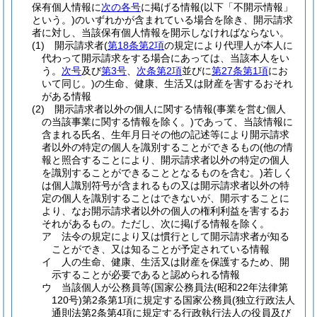
保有個人情報に
次の各号
に掲げる情報
(以下「不開示情報」
という。)
のいずれかが含まれている場合を除き、開示請求
者に対し、当該保有個人情報を開示しなければならない。
(1)
開示請求者
(
第18条第2項
の規定により代理人が本人に
代わって開示請求をする場合にあっては、当該本人をい
う。
次号
及び
第3号
、
次条第2項
並びに
第27条第1項
にお
いて同じ。)
の生命、健康、生活又は財産を害するおそれ
がある情報
(2)
開示請求者以外の個人に関する情報
(事業を営む個人
の当該事業に関する情報を除く。)
であって、当該情報に
含まれる氏名、生年月日その他の記述等により開示請求
者以外の特定の個人を識別することができるもの
(他の情
報と照合することにより、開示請求者以外の特定の個人
を識別することができることとなるものを含む。)
若しく
は個人識別符号が含まれるもの又は開示請求者以外の特
定の個人を識別することはできないが、開示することに
より、なお開示請求者以外の個人の権利利益を害するお
それがあるもの。
ただし、次に掲げる情報を除く。
ア
法令の規定により又は慣行として開示請求者が知る
ことができ、又は知ることが予定されている情報
イ
人の生命、健康、生活又は財産を保護するため、開
示することが必要であると認められる情報
ウ
当該個人が公務員等
(国家公務員法
(昭和22年法律第
120号)
第2条第1項に規定する国家公務員
(独立行政法人
通則法第2条第4項に規定する行政執行法人の役員及び