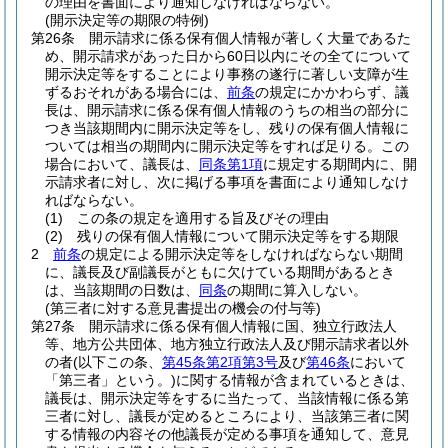
の理由を書面により通知しなければならない。
(開示決定等の期限の特例)
第26条
開示請求に係る保有個人情報が著しく大量であるた
め、開示請求があった日から60日以内にその全てについて
開示決定等をすることにより事務の遂行に著しい支障が生
ずるおそれがある場合には、
前条
の規定にかかわらず、議
長は、開示請求に係る保有個人情報のうちの相当の部分に
つき当該期間内に開示決定等をし、残りの保有個人情報に
ついては相当の期間内に開示決定等をすれば足りる。
この
場合において、議長は、
同条第1項
に規定する期間内に、開
示請求者に対し、次に掲げる事項を書面により通知しなけ
ればならない。
(1)
この条の規定を適用する旨及びその理由
(2)
残りの保有個人情報について開示決定等をする期限
2
前条
の規定による開示決定等をしなければならない期間
に、議長及び副議長がともに欠けている期間があるとき
は、当該期間の日数は、
同条
の期間に算入しない。
(第三者に対する意見書提出の機会の付与等)
第27条
開示請求に係る保有個人情報に国、独立行政法人
等、地方公共団体、地方独立行政法人及び開示請求者以外
の者
(以下この条、
第45条第2項第3号
及び
第46条
において
「第三者」という。)
に関する情報が含まれているときは、
議長は、開示決定等をするに当たって、当該情報に係る第
三者に対し、議長が定めるところにより、当該第三者に関
する情報の内容その他議長が定める事項を通知して、意見