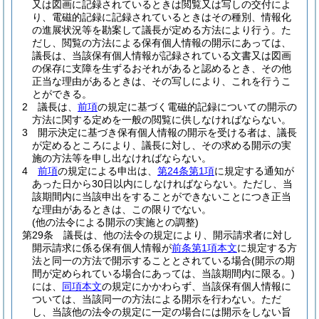
又は図画に記録されているときは閲覧又は写しの交付によ
り、電磁的記録に記録されているときはその種別、情報化
の進展状況等を勘案して議長が定める方法により行う。
た
だし、閲覧の方法による保有個人情報の開示にあっては、
議長は、当該保有個人情報が記録されている文書又は図画
の保存に支障を生ずるおそれがあると認めるとき、その他
正当な理由があるときは、その写しにより、これを行うこ
とができる。
2
議長は、
前項
の規定に基づく電磁的記録についての開示の
方法に関する定めを一般の閲覧に供しなければならない。
3
開示決定に基づき保有個人情報の開示を受ける者は、議長
が定めるところにより、議長に対し、その求める開示の実
施の方法等を申し出なければならない。
4
前項
の規定による申出は、
第24条第1項
に規定する通知が
あった日から30日以内にしなければならない。
ただし、当
該期間内に当該申出をすることができないことにつき正当
な理由があるときは、この限りでない。
(他の法令による開示の実施との調整)
第29条
議長は、他の法令の規定により、開示請求者に対し
開示請求に係る保有個人情報が
前条第1項本文
に規定する方
法と同一の方法で開示することとされている場合
(開示の期
間が定められている場合にあっては、当該期間内に限る。)
には、
同項本文
の規定にかかわらず、当該保有個人情報に
ついては、当該同一の方法による開示を行わない。
ただ
し、当該他の法令の規定に一定の場合には開示をしない旨