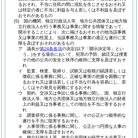
るおそれ、不当に住民の間に混乱を生じさせるおそれ又
は特定の者に不当に利益を与え若しくは不利益を及ぼす
おそれがあるもの
(5)
国の機関、独立行政法人等、地方公共団体又は地方独
立行政法人が行う事務又は事業に関する情報であって、
開示することにより、次に掲げるおそれその他当該事務
又は事業の性質上、当該事務又は事業の適正な遂行に支
障を及ぼすおそれがあるもの
ア
議長が
第24条各項
の決定
(以下「開示決定等」とい
う。)
をする場合において、犯罪の予防、鎮圧又は捜査
その他の公共の安全と秩序の維持に支障を及ぼすおそ
れ
イ
監査、検査、取締り、試験又は租税の賦課若しくは
徴収に係る事務に関し、正確な事実の把握を困難にす
るおそれ又は違法若しくは不当な行為を容易にし、若
しくはその発見を困難にするおそれ
ウ
契約、交渉又は争訟に係る事務に関し、国、独立行
政法人等、地方公共団体又は地方独立行政法人の財産
上の利益又は当事者としての地位を不当に害するおそ
れ
エ
調査研究に係る事務に関し、その公正かつ能率的な
遂行を不当に阻害するおそれ
オ
人事管理に係る事務に関し、公正かつ円滑な人事の
確保に支障を及ぼすおそれ
カ
独立行政法人等、地方公共団体が経営する企業又は