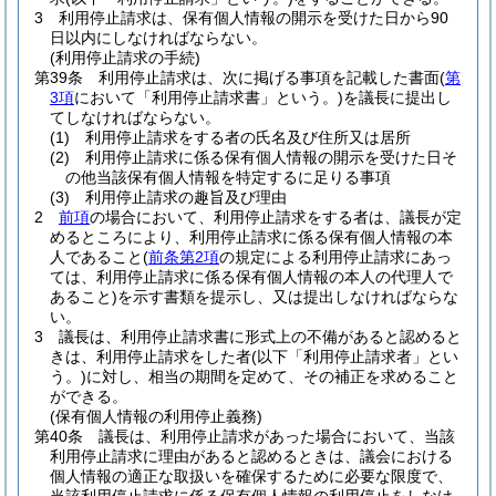
3
利用停止請求は、保有個人情報の開示を受けた日から90
日以内にしなければならない。
(利用停止請求の手続)
第39条
利用停止請求は、次に掲げる事項を記載した書面
(
第
3項
において「利用停止請求書」という。)
を議長に提出し
てしなければならない。
(1)
利用停止請求をする者の氏名及び住所又は居所
(2)
利用停止請求に係る保有個人情報の開示を受けた日そ
の他当該保有個人情報を特定するに足りる事項
(3)
利用停止請求の趣旨及び理由
2
前項
の場合において、利用停止請求をする者は、議長が定
めるところにより、利用停止請求に係る保有個人情報の本
人であること
(
前条第2項
の規定による利用停止請求にあっ
ては、利用停止請求に係る保有個人情報の本人の代理人で
あること)
を示す書類を提示し、又は提出しなければならな
い。
3
議長は、利用停止請求書に形式上の不備があると認めると
きは、利用停止請求をした者
(以下「利用停止請求者」とい
う。)
に対し、相当の期間を定めて、その補正を求めること
ができる。
(保有個人情報の利用停止義務)
第40条
議長は、利用停止請求があった場合において、当該
利用停止請求に理由があると認めるときは、議会における
個人情報の適正な取扱いを確保するために必要な限度で、