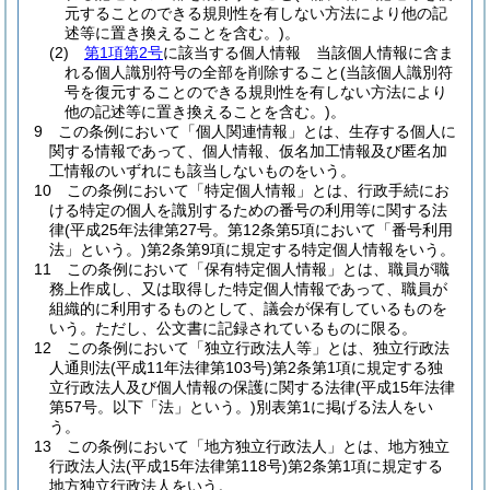
元することのできる規則性を有しない方法により他の記
述等に置き換えることを含む。)
。
(2)
第1項第2号
に該当する個人情報 当該個人情報に含ま
れる個人識別符号の全部を削除すること
(当該個人識別符
号を復元することのできる規則性を有しない方法により
他の記述等に置き換えることを含む。)
。
9
この条例において「個人関連情報」とは、生存する個人に
関する情報であって、個人情報、仮名加工情報及び匿名加
工情報のいずれにも該当しないものをいう。
10
この条例において「特定個人情報」とは、行政手続にお
ける特定の個人を識別するための番号の利用等に関する法
律
(平成25年法律第27号。第12条第5項において「番号利用
法」という。)
第2条第9項に規定する特定個人情報をいう。
11
この条例において「保有特定個人情報」とは、職員が職
務上作成し、又は取得した特定個人情報であって、職員が
組織的に利用するものとして、議会が保有しているものを
いう。
ただし、公文書に記録されているものに限る。
12
この条例において「独立行政法人等」とは、独立行政法
人通則法
(平成11年法律第103号)
第2条第1項に規定する独
立行政法人及び個人情報の保護に関する法律
(平成15年法律
第57号。以下「法」という。)
別表第1に掲げる法人をい
う。
13
この条例において「地方独立行政法人」とは、地方独立
行政法人法
(平成15年法律第118号)
第2条第1項に規定する
地方独立行政法人をいう。