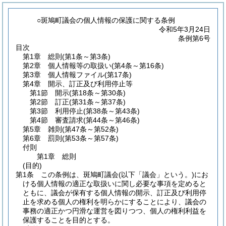
○斑鳩町議会の個人情報の保護に関する条例
令和5年3月24日
条例第6号
目次
第1章
総則
(第1条～第3条)
第2章
個人情報等の取扱い
(第4条～第16条)
第3章
個人情報ファイル
(第17条)
第4章
開示、訂正及び利用停止等
第1節
開示
(第18条～第30条)
第2節
訂正
(第31条～第37条)
第3節
利用停止
(第38条～第43条)
第4節
審査請求
(第44条～第46条)
第5章
雑則
(第47条～第52条)
第6章
罰則
(第53条～第57条)
付則
第1章
総則
(目的)
第1条
この条例は、斑鳩町議会
(以下「議会」という。)
にお
ける個人情報の適正な取扱いに関し必要な事項を定めると
ともに、議会が保有する個人情報の開示、訂正及び利用停
止を求める個人の権利を明らかにすることにより、議会の
事務の適正かつ円滑な運営を図りつつ、個人の権利利益を
保護することを目的とする。