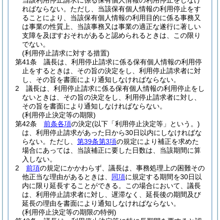
当該利用停止請求に係る保有個人情報の利用停止をしなけ
ればならない。
ただし、当該保有個人情報の利用停止をす
ることにより、当該保有個人情報の利用目的に係る事務又
は事業の性質上、当該事務又は事業の適正な遂行に著しい
支障を及ぼすおそれがあると認められるときは、この限り
でない。
(利用停止請求に対する措置)
第41条
議長は、利用停止請求に係る保有個人情報の利用停
止をするときは、その旨の決定をし、利用停止請求者に対
し、その旨を書面により通知しなければならない。
2
議長は、利用停止請求に係る保有個人情報の利用停止をし
ないときは、その旨の決定をし、利用停止請求者に対し、
その旨を書面により通知しなければならない。
(利用停止決定等の期限)
第42条
前条各項
の決定
(以下「利用停止決定等」という。)
は、利用停止請求があった日から30日以内にしなければな
らない。
ただし、
第39条第3項
の規定により補正を求めた
場合にあっては、当該補正に要した日数は、当該期間に算
入しない。
2
前項
の規定にかかわらず、議長は、事務処理上の困難その
他正当な理由があるときは、
同項
に規定する期間を30日以
内に限り延長することができる。
この場合において、議長
は、利用停止請求者に対し、遅滞なく、延長後の期間及び
延長の理由を書面により通知しなければならない。
(利用停止決定等の期限の特例)