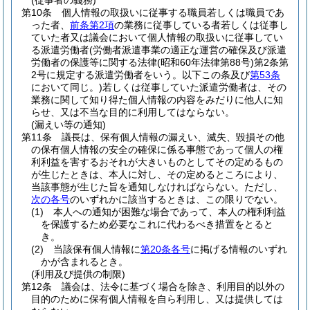
(従事者の義務)
第10条
個人情報の取扱いに従事する職員若しくは職員であ
った者、
前条第2項
の業務に従事している者若しくは従事し
ていた者又は議会において個人情報の取扱いに従事してい
る派遣労働者
(労働者派遣事業の適正な運営の確保及び派遣
労働者の保護等に関する法律
(昭和60年法律第88号)
第2条第
2号に規定する派遣労働者をいう。以下この条及び
第53条
において同じ。)
若しくは従事していた派遣労働者は、その
業務に関して知り得た個人情報の内容をみだりに他人に知
らせ、又は不当な目的に利用してはならない。
(漏えい等の通知)
第11条
議長は、保有個人情報の漏えい、滅失、毀損その他
の保有個人情報の安全の確保に係る事態であって個人の権
利利益を害するおそれが大きいものとしてその定めるもの
が生じたときは、本人に対し、その定めるところにより、
当該事態が生じた旨を通知しなければならない。
ただし、
次の各号
のいずれかに該当するときは、この限りでない。
(1)
本人への通知が困難な場合であって、本人の権利利益
を保護するため必要なこれに代わるべき措置をとると
き。
(2)
当該保有個人情報に
第20条各号
に掲げる情報のいずれ
かが含まれるとき。
(利用及び提供の制限)
第12条
議会は、法令に基づく場合を除き、利用目的以外の
目的のために保有個人情報を自ら利用し、又は提供しては