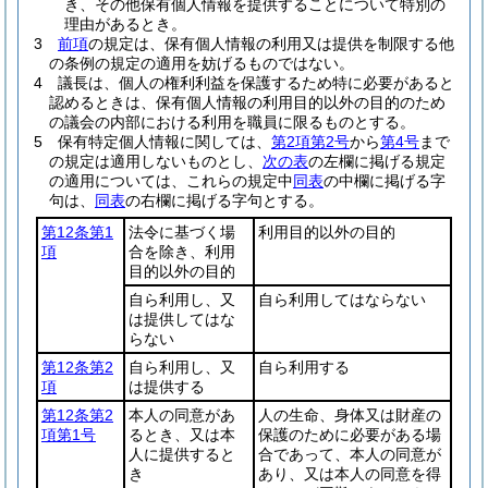
き、その他保有個人情報を提供することについて特別の
理由があるとき。
3
前項
の規定は、保有個人情報の利用又は提供を制限する他
の条例の規定の適用を妨げるものではない。
4
議長は、個人の権利利益を保護するため特に必要があると
認めるときは、保有個人情報の利用目的以外の目的のため
の議会の内部における利用を職員に限るものとする。
5
保有特定個人情報に関しては、
第2項第2号
から
第4号
まで
の規定は適用しないものとし、
次の表
の左欄に掲げる規定
の適用については、これらの規定中
同表
の中欄に掲げる字
句は、
同表
の右欄に掲げる字句とする。
第12条第1
法令に基づく場
利用目的以外の目的
項
合を除き、利用
目的以外の目的
自ら利用し、又
自ら利用してはならない
は提供してはな
らない
第12条第2
自ら利用し、又
自ら利用する
項
は提供する
第12条第2
本人の同意があ
人の生命、身体又は財産の
項第1号
るとき、又は本
保護のために必要がある場
人に提供すると
合であって、本人の同意が
き
あり、又は本人の同意を得