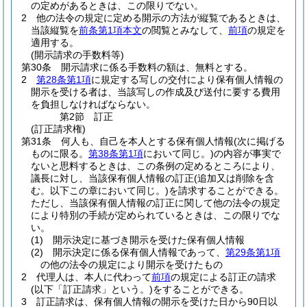
の定めがあるときは、この限りでない。
2
他の法令の規定に定める開示の方法が縦覧であるときは、
当該縦覧を
前条第1項本文
の閲覧とみなして、
前項
の規定を
適用する。
(開示請求の手数料等)
第30条
開示請求に係る手数料の額は、無料とする。
2
第28条第1項
に規定する写しの交付により保有個人情報の
開示を受ける者は、当該写しの作成及び送付に要する費用
を負担しなければならない。
第2節
訂正
(訂正請求権)
第31条
何人も、自己を本人とする保有個人情報
(次に掲げる
ものに限る。
第38条第1項
において同じ。)
の内容が事実で
ないと思料するときは、この条例の定めるところにより、
議長に対し、当該保有個人情報の訂正
(追加又は削除を含
む。以下この章において同じ。)
を請求することができる。
ただし、当該保有個人情報の訂正に関して他の法令の規定
により特別の手続が定められているときは、この限りでな
い。
(1)
開示決定に基づき開示を受けた保有個人情報
(2)
開示決定に係る保有個人情報であって、
第29条第1項
の他の法令の規定により開示を受けたもの
2
代理人は、本人に代わって
前項
の規定による訂正の請求
(以下「訂正請求」という。)
をすることができる。
3
訂正請求は、保有個人情報の開示を受けた日から90日以