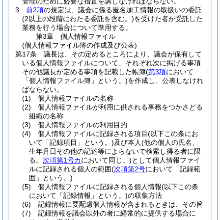
管理のために必要な措置を講じなければならない。
3
前2項
の規定は、議会に係る匿名加工情報の取扱いの委託
(2以上の段階にわたる委託を含む。)
を受けた者が受託した
業務を行う場合について準用する。
第3章
個人情報ファイル
(個人情報ファイル簿の作成及び公表)
第17条
議長は、その定めるところにより、議会が保有して
いる個人情報ファイルについて、それぞれ次に掲げる事項
その他議長が定める事項を記載した帳簿
(
第3項
において
「個人情報ファイル簿」という。)
を作成し、公表しなけれ
ばならない。
(1)
個人情報ファイルの名称
(2)
個人情報ファイルが利用に供される事務をつかさどる
組織の名称
(3)
個人情報ファイルの利用目的
(4)
個人情報ファイルに記録される項目
(以下この条にお
いて「記録項目」という。)
及び本人
(他の個人の氏名、
生年月日その他の記述等によらないで検索し得る者に限
る。
次項第1号カ
において同じ。)
として個人情報ファイ
ルに記録される個人の範囲
(
次項第2号
において「記録範
囲」という。)
(5)
個人情報ファイルに記録される個人情報
(以下この条
において「記録情報」という。)
の収集方法
(6)
記録情報に要配慮個人情報が含まれるときは、その旨
(7)
記録情報を議会以外の者に経常的に提供する場合に