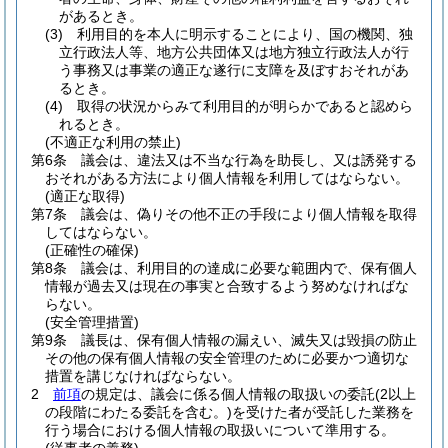
があるとき。
(3)
利用目的を本人に明示することにより、国の機関、独
立行政法人等、地方公共団体又は地方独立行政法人が行
う事務又は事業の適正な遂行に支障を及ぼすおそれがあ
るとき。
(4)
取得の状況からみて利用目的が明らかであると認めら
れるとき。
(不適正な利用の禁止)
第6条
議会は、違法又は不当な行為を助長し、又は誘発する
おそれがある方法により個人情報を利用してはならない。
(適正な取得)
第7条
議会は、偽りその他不正の手段により個人情報を取得
してはならない。
(正確性の確保)
第8条
議会は、利用目的の達成に必要な範囲内で、保有個人
情報が過去又は現在の事実と合致するよう努めなければな
らない。
(安全管理措置)
第9条
議長は、保有個人情報の漏えい、滅失又は毀損の防止
その他の保有個人情報の安全管理のために必要かつ適切な
措置を講じなければならない。
2
前項
の規定は、議会に係る個人情報の取扱いの委託
(2以上
の段階にわたる委託を含む。)
を受けた者が受託した業務を
行う場合における個人情報の取扱いについて準用する。