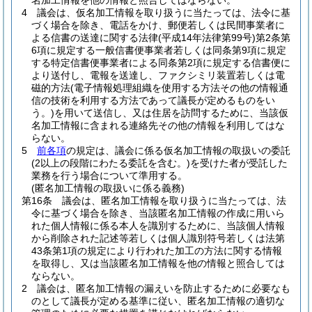
名加工情報を他の情報と照合してはならない。
4
議会は、仮名加工情報を取り扱うに当たっては、法令に基
づく場合を除き、電話をかけ、郵便若しくは民間事業者に
よる信書の送達に関する法律
(平成14年法律第99号)
第2条第
6項に規定する一般信書便事業者若しくは同条第9項に規定
する特定信書便事業者による同条第2項に規定する信書便に
より送付し、電報を送達し、ファクシミリ装置若しくは電
磁的方法
(電子情報処理組織を使用する方法その他の情報通
信の技術を利用する方法であって議長が定めるものをい
う。)
を用いて送信し、又は住居を訪問するために、当該仮
名加工情報に含まれる連絡先その他の情報を利用してはな
らない。
5
前各項
の規定は、議会に係る仮名加工情報の取扱いの委託
(2以上の段階にわたる委託を含む。)
を受けた者が受託した
業務を行う場合について準用する。
(匿名加工情報の取扱いに係る義務)
第16条
議会は、匿名加工情報を取り扱うに当たっては、法
令に基づく場合を除き、当該匿名加工情報の作成に用いら
れた個人情報に係る本人を識別するために、当該個人情報
から削除された記述等若しくは個人識別符号若しくは法第
43条第1項の規定により行われた加工の方法に関する情報
を取得し、又は当該匿名加工情報を他の情報と照合しては
ならない。
2
議会は、匿名加工情報の漏えいを防止するために必要なも
のとして議長が定める基準に従い、匿名加工情報の適切な