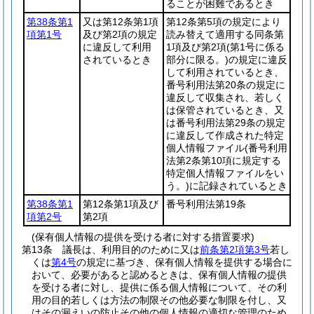
ることが困難であるとき
第38条第1
又は第12条第1項
第12条第5項の規定により
項第1号
及び第2項の規定
読み替えて適用する同条第
に違反して利用
1項及び第2項
(第1号に係る
されているとき
部分に限る。)
の規定に違反
して利用されているとき、
番号利用法第20条の規定に
違反して収集され、若しく
は保管されているとき、又
は番号利用法第29条の規定
に違反して作成された特定
個人情報ファイル
(番号利用
法第2条第10項に規定する
特定個人情報ファイルをい
う。)
に記録されているとき
第38条第1
第12条第1項及び
番号利用法第19条
項第2号
第2項
(保有個人情報の提供を受ける者に対する措置要求)
第13条
議長は、利用目的のために又は
前条第2項第3号
若し
くは
第4号
の規定に基づき、保有個人情報を提供する場合に
おいて、必要があると認めるときは、保有個人情報の提供
を受ける者に対し、提供に係る個人情報について、その利
用の目的若しくは方法の制限その他必要な制限を付し、又
はその漏えいの防止その他の個人情報の適切な管理のため