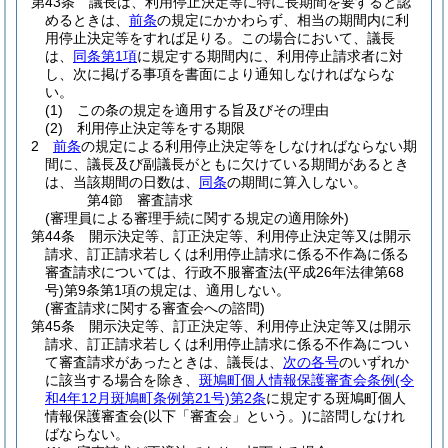
第43条
議長は、利用停止決定等に特に長期間を要すると認
めるときは、
前条
の規定にかかわらず、相当の期間内に利
用停止決定等をすれば足りる。
この場合において、議長
は、
同条第1項
に規定する期間内に、利用停止請求者に対
し、次に掲げる事項を書面により通知しなければならな
い。
(1)
この条の規定を適用する旨及びその理由
(2)
利用停止決定等をする期限
2
前条
の規定による利用停止決定等をしなければならない期
間に、議長及び副議長がともに欠けている期間があるとき
は、当該期間の日数は、
同条
の期間に算入しない。
第4節
審査請求
(審理員による審理手続に関する規定の適用除外)
第44条
開示決定等、訂正決定等、利用停止決定等又は開示
請求、訂正請求若しくは利用停止請求に係る不作為に係る
審査請求については、行政不服審査法
(平成26年法律第68
号)
第9条第1項の規定は、適用しない。
(審査請求に関する審査会への諮問)
第45条
開示決定等、訂正決定等、利用停止決定等又は開示
請求、訂正請求若しくは利用停止請求に係る不作為につい
て審査請求があったときは、議長は、
次の各号
のいずれか
に該当する場合を除き、
斑鳩町個人情報保護審査会条例
(令
和4年12月斑鳩町条例第21号)
第2条
に規定する斑鳩町個人
情報保護審査会
(以下「審査会」という。)
に諮問しなけれ
ばならない。