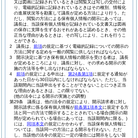
又は図画に記録されているときは閲覧又は写しの交付によ
り、電磁的記録に記録されているときはその種別、情報化
の進展状況等を勘案して議長が定める方法により行う。
た
だし、閲覧の方法による保有個人情報の開示にあっては、
議長は、当該保有個人情報が記録されている文書又は図画
の保存に支障を生ずるおそれがあると認めるとき、その他
正当な理由があるときは、その写しにより、これを行うこ
とができる。
2
議長は、
前項
の規定に基づく電磁的記録についての開示の
方法に関する定めを一般の閲覧に供しなければならない。
3
開示決定に基づき保有個人情報の開示を受ける者は、議長
が定めるところにより、議長に対し、その求める開示の実
施の方法等を申し出なければならない。
4
前項
の規定による申出は、
第24条第1項
に規定する通知が
あった日から30日以内にしなければならない。
ただし、当
該期間内に当該申出をすることができないことにつき正当
な理由があるときは、この限りでない。
(他の法令による開示の実施との調整)
第29条
議長は、他の法令の規定により、開示請求者に対し
開示請求に係る保有個人情報が
前条第1項本文
に規定する方
法と同一の方法で開示することとされている場合
(開示の期
間が定められている場合にあっては、当該期間内に限る。)
には、
同項本文
の規定にかかわらず、当該保有個人情報に
ついては、当該同一の方法による開示を行わない。
ただ
し、当該他の法令の規定に一定の場合には開示をしない旨