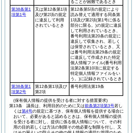
ることが困難であるとき
第38条第1
又は第12条第1項
第12条第5項の規定により
項第1号
及び第2項の規定
読み替えて適用する同条第
に違反して利用
1項及び第2項
(第1号に係る
されているとき
部分に限る。)
の規定に違反
して利用されているとき、
番号利用法第20条の規定に
違反して収集され、若しく
は保管されているとき、又
は番号利用法第29条の規定
に違反して作成された特定
個人情報ファイル
(番号利用
法第2条第10項に規定する
特定個人情報ファイルをい
う。)
に記録されているとき
第38条第1
第12条第1項及び
番号利用法第19条
項第2号
第2項
(保有個人情報の提供を受ける者に対する措置要求)
第13条
議長は、利用目的のために又は
前条第2項第3号
若し
くは
第4号
の規定に基づき、保有個人情報を提供する場合に
おいて、必要があると認めるときは、保有個人情報の提供
を受ける者に対し、提供に係る個人情報について、その利
用の目的若しくは方法の制限その他必要な制限を付し、又
はその漏えいの防止その他の個人情報の適切な管理のため