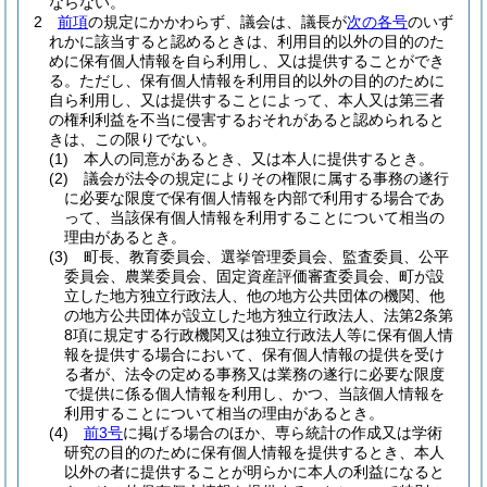
ならない。
2
前項
の規定にかかわらず、議会は、議長が
次の各号
のいず
れかに該当すると認めるときは、利用目的以外の目的のた
めに保有個人情報を自ら利用し、又は提供することができ
る。
ただし、保有個人情報を利用目的以外の目的のために
自ら利用し、又は提供することによって、本人又は第三者
の権利利益を不当に侵害するおそれがあると認められると
きは、この限りでない。
(1)
本人の同意があるとき、又は本人に提供するとき。
(2)
議会が法令の規定によりその権限に属する事務の遂行
に必要な限度で保有個人情報を内部で利用する場合であ
って、当該保有個人情報を利用することについて相当の
理由があるとき。
(3)
町長、教育委員会、選挙管理委員会、監査委員、公平
委員会、農業委員会、固定資産評価審査委員会、町が設
立した地方独立行政法人、他の地方公共団体の機関、他
の地方公共団体が設立した地方独立行政法人、法第2条第
8項に規定する行政機関又は独立行政法人等に保有個人情
報を提供する場合において、保有個人情報の提供を受け
る者が、法令の定める事務又は業務の遂行に必要な限度
で提供に係る個人情報を利用し、かつ、当該個人情報を
利用することについて相当の理由があるとき。
(4)
前3号
に掲げる場合のほか、専ら統計の作成又は学術
研究の目的のために保有個人情報を提供するとき、本人
以外の者に提供することが明らかに本人の利益になると