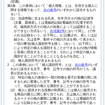
(定義)
第2条
この条例において「個人情報」とは、生存する個人に
関する情報であって、
次の各号
のいずれかに該当するもの
をいう。
(1)
当該情報に含まれる氏名、生年月日その他の記述等
(文書、図画若しくは電磁的記録
(電磁的方式
(電子的方
式、磁気的方式その他人の知覚によっては認識すること
ができない方式をいう。
次項第2号
において同じ。)
で作
られる記録をいう。以下同じ。)
に記載され、若しくは記
録され、又は音声、動作その他の方法を用いて表された
一切の事項
(個人識別符号を除く。)
をいう。以下同じ。)
により特定の個人を識別することができるもの
(他の情報
と容易に照合することができ、それにより特定の個人を
識別することができることとなるものを含む。)
(2)
個人識別符号が含まれるもの
2
この条例において「個人識別符号」とは、
次の各号
のいず
れかに該当する文字、番号、記号その他の符号のうち、議
長が定めるものをいう。
(1)
特定の個人の身体の一部の特徴を電子計算機の用に供
するために変換した文字、番号、記号その他の符号であ
って、当該特定の個人を識別することができるもの
(2)
個人に提供される役務の利用若しくは個人に販売され
る商品の購入に関し割り当てられ、又は個人に発行され
るカードその他の書類に記載され、若しくは電磁的方式
により記録された文字、番号、記号その他の符号であっ