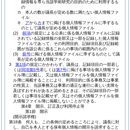
録情報を専ら当該学術研究の目的のために利用するも
の
カ
本人の数が議長が定める数に満たない個人情報ファ
イル
キ
ア
から
カ
までに掲げる個人情報ファイルに準ずるも
のとして議長が定める個人情報ファイル
(2)
前項
の規定による公表に係る個人情報ファイルに記録
されている記録情報の全部又は一部を記録した個人情報
ファイルであって、その利用目的、記録項目及び記録範
囲が当該公表に係るこれらの事項の範囲内のもの
(3)
前号
に掲げる個人情報ファイルに準ずるものとして議
長が定める個人情報ファイル
3
第1項
の規定にかかわらず、議長は、記録項目の一部若し
くは
同項第5号
若しくは
第7号
に掲げる事項を個人情報ファ
イル簿に記載し、又は個人情報ファイルを個人情報ファイ
ル簿に掲載することにより、利用目的に係る事務又は事業
の性質上、当該事務又は事業の適正な遂行に著しい支障を
及ぼすおそれがあると認めるときは、その記録項目の一部
若しくは事項を記載せず、又はその個人情報ファイルを個
人情報ファイル簿に掲載しないことができる。
第4章
開示、訂正及び利用停止等
第1節
開示
(開示請求権)
第18条
何人も、この条例の定めるところにより、議長に対
し、自己を本人とする保有個人情報の開示を請求すること