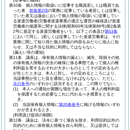
(従事者の義務)
第10条
個人情報の取扱いに従事する職員若しくは職員であ
った者、
前条第2項
の業務に従事している者若しくは従事し
ていた者又は議会において個人情報の取扱いに従事してい
る派遣労働者
(労働者派遣事業の適正な運営の確保及び派遣
労働者の保護等に関する法律
(昭和60年法律第88号)
第2条第
2号に規定する派遣労働者をいう。以下この条及び
第53条
において同じ。)
若しくは従事していた派遣労働者は、その
業務に関して知り得た個人情報の内容をみだりに他人に知
らせ、又は不当な目的に利用してはならない。
(漏えい等の通知)
第11条
議長は、保有個人情報の漏えい、滅失、毀損その他
の保有個人情報の安全の確保に係る事態であって個人の権
利利益を害するおそれが大きいものとしてその定めるもの
が生じたときは、本人に対し、その定めるところにより、
当該事態が生じた旨を通知しなければならない。
ただし、
次の各号
のいずれかに該当するときは、この限りでない。
(1)
本人への通知が困難な場合であって、本人の権利利益
を保護するため必要なこれに代わるべき措置をとると
き。
(2)
当該保有個人情報に
第20条各号
に掲げる情報のいずれ
かが含まれるとき。
(利用及び提供の制限)
第12条
議会は、法令に基づく場合を除き、利用目的以外の
目的のために保有個人情報を自ら利用し、又は提供しては