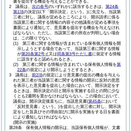
書を提出する機会を与えることができる。
2
議長は、
次の各号
のいずれかに該当するときは、
第24条
第1項
の決定
(以下「開示決定」という。)
に先立ち、当該第
三者に対し、議長が定めるところにより、開示請求に係る
当該第三者に関する情報の内容その他議長が定める事項を
書面により通知して、意見書を提出する機会を与えなけれ
ばならない。
ただし、当該第三者の所在が判明しない場合
は、この限りでない。
(1)
第三者に関する情報が含まれている保有個人情報を開
示しようとする場合であって、当該第三者に関する情報
が
第20条第2号イ
又は
同条第3号ただし書
に規定する情報
に該当すると認められるとき。
(2)
第三者に関する情報が含まれている保有個人情報を
第
22条
の規定により開示しようとするとき。
3
議長は、
前2項
の規定により意見書の提出の機会を与えら
れた第三者が当該第三者に関する情報の開示に反対の意思
を表示した意見書を提出した場合において、開示決定をす
るときは、開示決定の日と開示を実施する日との間に少な
くとも2週間を置かなければならない。
この場合において、
議長は、開示決定後直ちに、当該意見書
(
第45条
において
「反対意見書」という。)
を提出した第三者に対し、開示決
定をした旨及びその理由並びに開示を実施をする日を書面
により通知しなければならない。
(開示の実施)
第28条
保有個人情報の開示は、当該保有個人情報が、文書