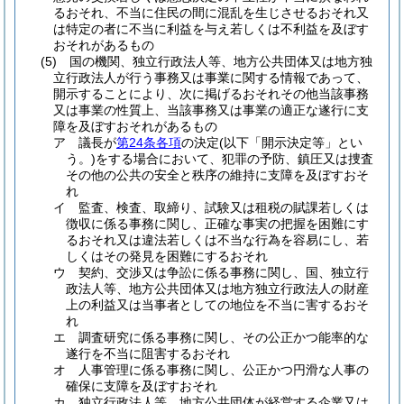
るおそれ、不当に住民の間に混乱を生じさせるおそれ又
は特定の者に不当に利益を与え若しくは不利益を及ぼす
おそれがあるもの
(5)
国の機関、独立行政法人等、地方公共団体又は地方独
立行政法人が行う事務又は事業に関する情報であって、
開示することにより、次に掲げるおそれその他当該事務
又は事業の性質上、当該事務又は事業の適正な遂行に支
障を及ぼすおそれがあるもの
ア
議長が
第24条各項
の決定
(以下「開示決定等」とい
う。)
をする場合において、犯罪の予防、鎮圧又は捜査
その他の公共の安全と秩序の維持に支障を及ぼすおそ
れ
イ
監査、検査、取締り、試験又は租税の賦課若しくは
徴収に係る事務に関し、正確な事実の把握を困難にす
るおそれ又は違法若しくは不当な行為を容易にし、若
しくはその発見を困難にするおそれ
ウ
契約、交渉又は争訟に係る事務に関し、国、独立行
政法人等、地方公共団体又は地方独立行政法人の財産
上の利益又は当事者としての地位を不当に害するおそ
れ
エ
調査研究に係る事務に関し、その公正かつ能率的な
遂行を不当に阻害するおそれ
オ
人事管理に係る事務に関し、公正かつ円滑な人事の
確保に支障を及ぼすおそれ
カ
独立行政法人等、地方公共団体が経営する企業又は