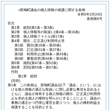
○斑鳩町議会の個人情報の保護に関する条例
令和5年3月24日
条例第6号
目次
第1章
総則
(第1条～第3条)
第2章
個人情報等の取扱い
(第4条～第16条)
第3章
個人情報ファイル
(第17条)
第4章
開示、訂正及び利用停止等
第1節
開示
(第18条～第30条)
第2節
訂正
(第31条～第37条)
第3節
利用停止
(第38条～第43条)
第4節
審査請求
(第44条～第46条)
第5章
雑則
(第47条～第52条)
第6章
罰則
(第53条～第57条)
付則
第1章
総則
(目的)
第1条
この条例は、斑鳩町議会
(以下「議会」という。)
にお
ける個人情報の適正な取扱いに関し必要な事項を定めると
ともに、議会が保有する個人情報の開示、訂正及び利用停
止を求める個人の権利を明らかにすることにより、議会の
事務の適正かつ円滑な運営を図りつつ、個人の権利利益を
保護することを目的とする。