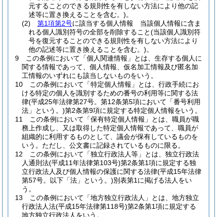
元することのできる規則性を有しない方法により他の記
述等に置き換えることを含む。)
。
(2)
第1項第2号
に該当する個人情報 当該個人情報に含ま
れる個人識別符号の全部を削除すること
(当該個人識別符
号を復元することのできる規則性を有しない方法により
他の記述等に置き換えることを含む。)
。
9
この条例において「個人関連情報」とは、生存する個人に
関する情報であって、個人情報、仮名加工情報及び匿名加
工情報のいずれにも該当しないものをいう。
10
この条例において「特定個人情報」とは、行政手続にお
ける特定の個人を識別するための番号の利用等に関する法
律
(平成25年法律第27号。第12条第5項において「番号利用
法」という。)
第2条第9項に規定する特定個人情報をいう。
11
この条例において「保有特定個人情報」とは、職員が職
務上作成し、又は取得した特定個人情報であって、職員が
組織的に利用するものとして、議会が保有しているものを
いう。
ただし、公文書に記録されているものに限る。
12
この条例において「独立行政法人等」とは、独立行政法
人通則法
(平成11年法律第103号)
第2条第1項に規定する独
立行政法人及び個人情報の保護に関する法律
(平成15年法律
第57号。以下「法」という。)
別表第1に掲げる法人をい
う。
13
この条例において「地方独立行政法人」とは、地方独立
行政法人法
(平成15年法律第118号)
第2条第1項に規定する
地方独立行政法人をいう。