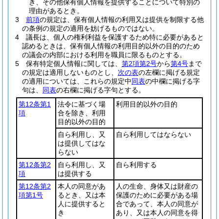
き、その他保有個人情報を提供することについて特別の
理由があるとき。
3
前項
の規定は、保有個人情報の利用又は提供を制限する他
の条例の規定の適用を妨げるものではない。
4
議長は、個人の権利利益を保護するため特に必要があると
認めるときは、保有個人情報の利用目的以外の目的のため
の議会の内部における利用を職員に限るものとする。
5
保有特定個人情報に関しては、
第2項第2号
から
第4号
まで
の規定は適用しないものとし、
次の表
の左欄に掲げる規定
の適用については、これらの規定中
同表
の中欄に掲げる字
句は、
同表
の右欄に掲げる字句とする。
第12条第1
法令に基づく場
利用目的以外の目的
項
合を除き、利用
目的以外の目的
自ら利用し、又
自ら利用してはならない
は提供してはな
らない
第12条第2
自ら利用し、又
自ら利用する
項
は提供する
第12条第2
本人の同意があ
人の生命、身体又は財産の
項第1号
るとき、又は本
保護のために必要がある場
人に提供すると
合であって、本人の同意が
き
あり、又は本人の同意を得