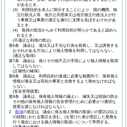
があるとき。
(3)
利用目的を本人に明示することにより、国の機関、独
立行政法人等、地方公共団体又は地方独立行政法人が行
う事務又は事業の適正な遂行に支障を及ぼすおそれがあ
るとき。
(4)
取得の状況からみて利用目的が明らかであると認めら
れるとき。
(不適正な利用の禁止)
第6条
議会は、違法又は不当な行為を助長し、又は誘発する
おそれがある方法により個人情報を利用してはならない。
(適正な取得)
第7条
議会は、偽りその他不正の手段により個人情報を取得
してはならない。
(正確性の確保)
第8条
議会は、利用目的の達成に必要な範囲内で、保有個人
情報が過去又は現在の事実と合致するよう努めなければな
らない。
(安全管理措置)
第9条
議長は、保有個人情報の漏えい、滅失又は毀損の防止
その他の保有個人情報の安全管理のために必要かつ適切な
措置を講じなければならない。
2
前項
の規定は、議会に係る個人情報の取扱いの委託
(2以上
の段階にわたる委託を含む。)
を受けた者が受託した業務を
行う場合における個人情報の取扱いについて準用する。