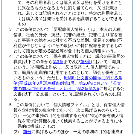
て、その利用者若しくは購入者又は発行を受ける者ごと
に異なるものとなるように割り当てられ、又は記載さ
れ、若しくは記録されることにより、特定の利用者若し
くは購入者又は発行を受ける者を識別することができる
もの
3
この条例において「要配慮個人情報」とは、本人の人種、
信条、社会的身分、病歴、犯罪の経歴、犯罪により害を被
った事実その他本人に対する不当な差別、偏見その他の不
利益が生じないようにその取扱いに特に配慮を要するもの
として議長が定める記述等が含まれる個人情報をいう。
4
この条例において「保有個人情報」とは、議会の事務局の
職員
(以下この章から
第3章
まで及び
第6章
において「職員」
という。)
が職務上作成し、又は取得した個人情報であっ
て、職員が組織的に利用するものとして、議会が保有して
いるものをいう。
ただし、
斑鳩町公文書の開示に関する条
例
(平成10年3月斑鳩町条例第1号。第20条において「公文
書の開示に関する条例」という。)
第2条第2項
に規定する公
文書
(以下「公文書」という。)
に記録されているものに限
る。
5
この条例において「個人情報ファイル」とは、保有個人情
報を含む情報の集合物であって、次に掲げるものをいう。
(1)
一定の事務の目的を達成するために特定の保有個人情
報を電子計算機を用いて検索することができるように体
系的に構成したもの
(2)
前号
に掲げるもののほか、一定の事務の目的を達成す