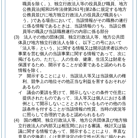
職員を除く。)
、独立行政法人等の役員及び職員、地方
公務員法
(昭和25年法律第261号)
第2条に規定する地方
公務員並びに地方独立行政法人の役員及び職員をい
う。)
である場合において、当該情報がその職務の遂行
に係る情報であるときは、当該情報のうち、当該公務
員等の職及び当該職務遂行の内容に係る部分
(3)
法人その他の団体
(国、独立行政法人等、地方公共団
体及び地方独立行政法人を除く。以下この号において
「法人等」という。)
に関する情報又は開示請求者以外の
事業を営む個人の当該事業に関する情報であって、次に
掲げるもの。
ただし、人の生命、健康、生活又は財産を
保護するため、開示することが必要であると認められる
情報を除く。
ア
開示することにより、当該法人等又は当該個人の権
利、競争上の地位その他正当な利益を害するおそれが
あるもの
イ
議会の要請を受けて、開示しないとの条件で任意に
提供されたものであって、法人等又は個人における通
例として開示しないこととされているものその他の当
該条件を付することが当該情報の性質、当時の状況等
に照らして合理的であると認められるもの
(4)
国の機関、独立行政法人等、地方公共団体及び地方独
立行政法人の内部又は相互間における審議、検討又は協
議に関する情報であって、開示することにより、率直な
意見の交換若しくは意思決定の中立性が不当に損なわれ