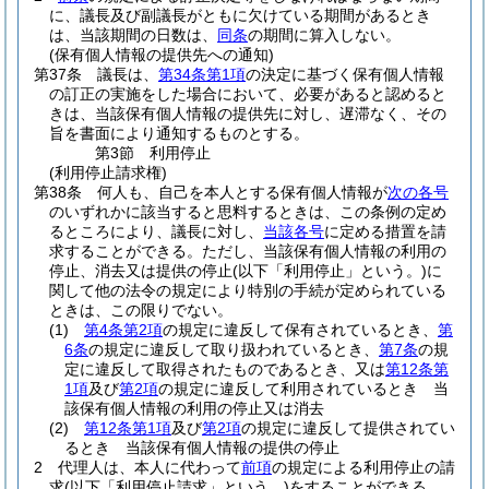
に、議長及び副議長がともに欠けている期間があるとき
は、当該期間の日数は、
同条
の期間に算入しない。
(保有個人情報の提供先への通知)
第37条
議長は、
第34条第1項
の決定に基づく保有個人情報
の訂正の実施をした場合において、必要があると認めると
きは、当該保有個人情報の提供先に対し、遅滞なく、その
旨を書面により通知するものとする。
第3節
利用停止
(利用停止請求権)
第38条
何人も、自己を本人とする保有個人情報が
次の各号
のいずれかに該当すると思料するときは、この条例の定め
るところにより、議長に対し、
当該各号
に定める措置を請
求することができる。
ただし、当該保有個人情報の利用の
停止、消去又は提供の停止
(以下「利用停止」という。)
に
関して他の法令の規定により特別の手続が定められている
ときは、この限りでない。
(1)
第4条第2項
の規定に違反して保有されているとき、
第
6条
の規定に違反して取り扱われているとき、
第7条
の規
定に違反して取得されたものであるとき、又は
第12条第
1項
及び
第2項
の規定に違反して利用されているとき 当
該保有個人情報の利用の停止又は消去
(2)
第12条第1項
及び
第2項
の規定に違反して提供されてい
るとき 当該保有個人情報の提供の停止
2
代理人は、本人に代わって
前項
の規定による利用停止の請
求
(以下「利用停止請求」という。)
をすることができる。