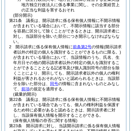
地方独立行政法人に係る事業に関し、その企業経営上
の正当な利益を害するおそれ
(部分開示)
第21条
議長は、開示請求に係る保有個人情報に不開示情報
が含まれている場合において、不開示情報に該当する部分
を容易に区分して除くことができるときは、開示請求者に
対し、当該部分を除いた部分につき開示しなければならな
い。
2
開示請求に係る保有個人情報に
前条第2号
の情報
(開示請求
者以外の特定の個人を識別することができるものに限る。)
が含まれている場合において、当該情報のうち、氏名、生
年月日その他の開示請求者以外の特定の個人を識別するこ
とができることとなる記述等及び個人識別符号の部分を除
くことにより、開示しても、開示請求者以外の個人の権利
利益が害されるおそれがないと認められるときは、当該部
分を除いた部分は、
同号
の情報に含まれないものとみなし
て、
前項
の規定を適用する。
(裁量的開示)
第22条
議長は、開示請求に係る保有個人情報に不開示情報
が含まれている場合であっても、個人の権利利益を保護す
るため特に必要があると認めるときは、開示請求者に対
し、当該保有個人情報を開示することができる。
(保有個人情報の存否に関する情報)
第23条
開示請求に対し、当該開示請求に係る保有個人情報