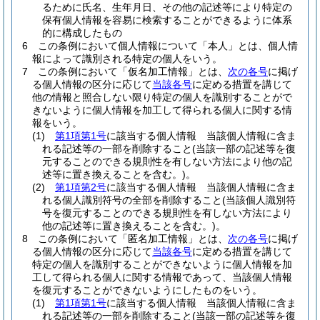
るために氏名、生年月日、その他の記述等により特定の
保有個人情報を容易に検索することができるように体系
的に構成したもの
6
この条例において個人情報について「本人」とは、個人情
報によって識別される特定の個人をいう。
7
この条例において「仮名加工情報」とは、
次の各号
に掲げ
る個人情報の区分に応じて
当該各号
に定める措置を講じて
他の情報と照合しない限り特定の個人を識別することがで
きないように個人情報を加工して得られる個人に関する情
報をいう。
(1)
第1項第1号
に該当する個人情報 当該個人情報に含ま
れる記述等の一部を削除すること
(当該一部の記述等を復
元することのできる規則性を有しない方法により他の記
述等に置き換えることを含む。)
。
(2)
第1項第2号
に該当する個人情報 当該個人情報に含ま
れる個人識別符号の全部を削除すること
(当該個人識別符
号を復元することのできる規則性を有しない方法により
他の記述等に置き換えることを含む。)
。
8
この条例において「匿名加工情報」とは、
次の各号
に掲げ
る個人情報の区分に応じて
当該各号
に定める措置を講じて
特定の個人を識別することができないように個人情報を加
工して得られる個人に関する情報であって、当該個人情報
を復元することができないようにしたものをいう。
(1)
第1項第1号
に該当する個人情報 当該個人情報に含ま
れる記述等の一部を削除すること
(当該一部の記述等を復