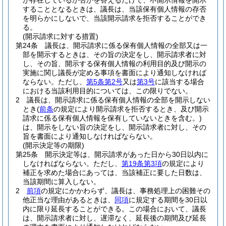
が存在しているか否かを答えるだけで、不開示情報を開示
することとなるときは、議長は、当該保有個人情報の存否
を明らかにしないで、当該開示請求を拒否することができ
る。
(開示請求に対する措置)
第24条
議長は、開示請求に係る保有個人情報の全部又は一
部を開示するときは、その旨の決定をし、開示請求者に対
し、その旨、開示する保有個人情報の利用目的及び開示の
実施に関し議長が定める事項を書面により通知しなければ
ならない。
ただし、
第5条第2号
又は
第3号
に該当する場合
における当該利用目的については、この限りでない。
2
議長は、開示請求に係る保有個人情報の全部を開示しない
とき
(
前条
の規定により開示請求を拒否するとき、及び開示
請求に係る保有個人情報を保有していないときを含む。)
は、開示をしない旨の決定をし、開示請求者に対し、その
旨を書面により通知しなければならない。
(開示決定等の期限)
第25条
開示決定等は、開示請求があった日から30日以内に
しなければならない。
ただし、
第19条第3項
の規定により
補正を求めた場合にあっては、当該補正に要した日数は、
当該期間に算入しない。
2
前項
の規定にかかわらず、議長は、事務処理上の困難その
他正当な理由があるときは、
同項
に規定する期間を30日以
内に限り延長することができる。
この場合において、議長
は、開示請求者に対し、遅滞なく、延長後の期間及び延長