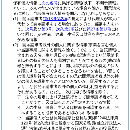
保有個人情報に
次の各号
に掲げる情報
(以下「不開示情報」
という。)
のいずれかが含まれている場合を除き、開示請求
者に対し、当該保有個人情報を開示しなければならない。
(1)
開示請求者
(
第18条第2項
の規定により代理人が本人に
代わって開示請求をする場合にあっては、当該本人をい
う。
次号
及び
第3号
、
次条第2項
並びに
第27条第1項
にお
いて同じ。)
の生命、健康、生活又は財産を害するおそれ
がある情報
(2)
開示請求者以外の個人に関する情報
(事業を営む個人
の当該事業に関する情報を除く。)
であって、当該情報に
含まれる氏名、生年月日その他の記述等により開示請求
者以外の特定の個人を識別することができるもの
(他の情
報と照合することにより、開示請求者以外の特定の個人
を識別することができることとなるものを含む。)
若しく
は個人識別符号が含まれるもの又は開示請求者以外の特
定の個人を識別することはできないが、開示することに
より、なお開示請求者以外の個人の権利利益を害するお
それがあるもの。
ただし、次に掲げる情報を除く。
ア
法令の規定により又は慣行として開示請求者が知る
ことができ、又は知ることが予定されている情報
イ
人の生命、健康、生活又は財産を保護するため、開
示することが必要であると認められる情報
ウ
当該個人が公務員等
(国家公務員法
(昭和22年法律第
120号)
第2条第1項に規定する国家公務員
(独立行政法人
通則法第2条第4項に規定する行政執行法人の役員及び