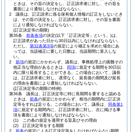
ときは、その旨の決定をし、訂正請求者に対し、その旨を
書面により通知しなければならない。
2
議長は、訂正請求に係る保有個人情報の訂正をしないとき
は、その旨の決定をし、訂正請求者に対し、その旨を書面
により通知しなければならない。
(訂正決定等の期限)
第35条
前条各項
の決定
(以下「訂正決定等」という。)
は、
訂正請求があった日から30日以内にしなければならない。
ただし、
第32条第3項
の規定により補正を求めた場合にあ
っては、当該補正に要した日数は、当該期間に算入しな
い。
2
前項
の規定にかかわらず、議長は、事務処理上の困難その
他正当な理由があるときは、
同項
に規定する期間を30日以
内に限り延長することができる。
この場合において、議長
は、訂正請求者に対し、遅滞なく、延長後の期間及び延長
の理由を書面により通知しなければならない。
(訂正決定等の期限の特例)
第36条
議長は、訂正決定等に特に長期間を要すると認める
ときは、
前条
の規定にかかわらず、相当の期間内に訂正決
定等をすれば足りる。
この場合において、議長は、
同条第1
項
に規定する期間内に、訂正請求者に対し、次に掲げる事
項を書面により通知しなければならない。
(1)
この条の規定を適用する旨及びその理由
(2)
訂正決定等をする期限
2
前条
の規定による訂正決定等をしなければならない期間