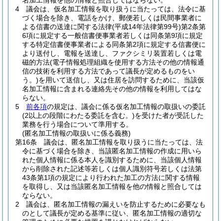
名加工情報を他の情報と照合してはならない。
4
議会は、仮名加工情報を取り扱うに当たっては、法令に基
づく場合を除き、電話をかけ、郵便若しくは民間事業者に
よる信書の送達に関する法律
(平成14年法律第99号)
第2条第
6項に規定する一般信書便事業者若しくは同条第9項に規定
する特定信書便事業者による同条第2項に規定する信書便に
より送付し、電報を送達し、ファクシミリ装置若しくは電
磁的方法
(電子情報処理組織を使用する方法その他の情報通
信の技術を利用する方法であって議長が定めるものをい
う。)
を用いて送信し、又は住居を訪問するために、当該仮
名加工情報に含まれる連絡先その他の情報を利用してはな
らない。
5
前各項
の規定は、議会に係る仮名加工情報の取扱いの委託
(2以上の段階にわたる委託を含む。)
を受けた者が受託した
業務を行う場合について準用する。
(匿名加工情報の取扱いに係る義務)
第16条
議会は、匿名加工情報を取り扱うに当たっては、法
令に基づく場合を除き、当該匿名加工情報の作成に用いら
れた個人情報に係る本人を識別するために、当該個人情報
から削除された記述等若しくは個人識別符号若しくは法第
43条第1項の規定により行われた加工の方法に関する情報
を取得し、又は当該匿名加工情報を他の情報と照合しては
ならない。
2
議会は、匿名加工情報の漏えいを防止するために必要なも
のとして議長が定める基準に従い、匿名加工情報の適切な