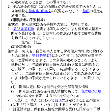
の定めがあるときは、この限りでない。
2
他の法令の規定に定める開示の方法が縦覧であるときは、
当該縦覧を
前条第1項本文
の閲覧とみなして、
前項
の規定を
適用する。
(開示請求の手数料等)
第30条
開示請求に係る手数料の額は、無料とする。
2
第28条第1項
に規定する写しの交付により保有個人情報の
開示を受ける者は、当該写しの作成及び送付に要する費用
を負担しなければならない。
第2節
訂正
(訂正請求権)
第31条
何人も、自己を本人とする保有個人情報
(次に掲げる
ものに限る。
第38条第1項
において同じ。)
の内容が事実で
ないと思料するときは、この条例の定めるところにより、
議長に対し、当該保有個人情報の訂正
(追加又は削除を含
む。以下この章において同じ。)
を請求することができる。
ただし、当該保有個人情報の訂正に関して他の法令の規定
により特別の手続が定められているときは、この限りでな
い。
(1)
開示決定に基づき開示を受けた保有個人情報
(2)
開示決定に係る保有個人情報であって、
第29条第1項
の他の法令の規定により開示を受けたもの
2
代理人は、本人に代わって
前項
の規定による訂正の請求
(以下「訂正請求」という。)
をすることができる。
3
訂正請求は、保有個人情報の開示を受けた日から90日以