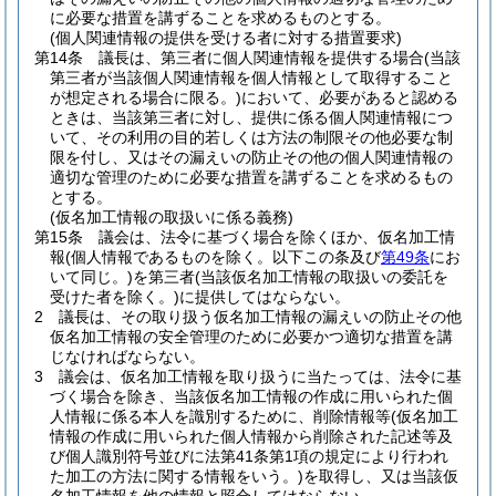
に必要な措置を講ずることを求めるものとする。
(個人関連情報の提供を受ける者に対する措置要求)
第14条
議長は、第三者に個人関連情報を提供する場合
(当該
第三者が当該個人関連情報を個人情報として取得すること
が想定される場合に限る。)
において、必要があると認める
ときは、当該第三者に対し、提供に係る個人関連情報につ
いて、その利用の目的若しくは方法の制限その他必要な制
限を付し、又はその漏えいの防止その他の個人関連情報の
適切な管理のために必要な措置を講ずることを求めるもの
とする。
(仮名加工情報の取扱いに係る義務)
第15条
議会は、法令に基づく場合を除くほか、仮名加工情
報
(個人情報であるものを除く。以下この条及び
第49条
にお
いて同じ。)
を第三者
(当該仮名加工情報の取扱いの委託を
受けた者を除く。)
に提供してはならない。
2
議長は、その取り扱う仮名加工情報の漏えいの防止その他
仮名加工情報の安全管理のために必要かつ適切な措置を講
じなければならない。
3
議会は、仮名加工情報を取り扱うに当たっては、法令に基
づく場合を除き、当該仮名加工情報の作成に用いられた個
人情報に係る本人を識別するために、削除情報等
(仮名加工
情報の作成に用いられた個人情報から削除された記述等及
び個人識別符号並びに法第41条第1項の規定により行われ
た加工の方法に関する情報をいう。)
を取得し、又は当該仮