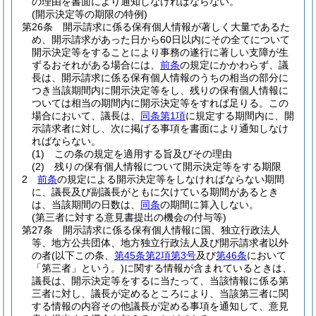
の理由を書面により通知しなければならない。
(開示決定等の期限の特例)
第26条
開示請求に係る保有個人情報が著しく大量であるた
め、開示請求があった日から60日以内にその全てについて
開示決定等をすることにより事務の遂行に著しい支障が生
ずるおそれがある場合には、
前条
の規定にかかわらず、議
長は、開示請求に係る保有個人情報のうちの相当の部分に
つき当該期間内に開示決定等をし、残りの保有個人情報に
ついては相当の期間内に開示決定等をすれば足りる。
この
場合において、議長は、
同条第1項
に規定する期間内に、開
示請求者に対し、次に掲げる事項を書面により通知しなけ
ればならない。
(1)
この条の規定を適用する旨及びその理由
(2)
残りの保有個人情報について開示決定等をする期限
2
前条
の規定による開示決定等をしなければならない期間
に、議長及び副議長がともに欠けている期間があるとき
は、当該期間の日数は、
同条
の期間に算入しない。
(第三者に対する意見書提出の機会の付与等)
第27条
開示請求に係る保有個人情報に国、独立行政法人
等、地方公共団体、地方独立行政法人及び開示請求者以外
の者
(以下この条、
第45条第2項第3号
及び
第46条
において
「第三者」という。)
に関する情報が含まれているときは、
議長は、開示決定等をするに当たって、当該情報に係る第
三者に対し、議長が定めるところにより、当該第三者に関
する情報の内容その他議長が定める事項を通知して、意見