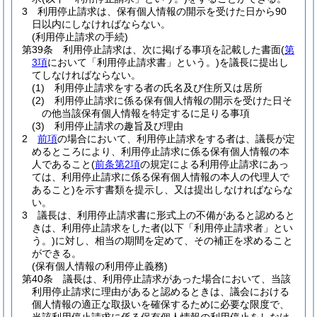
3
利用停止請求は、保有個人情報の開示を受けた日から90
日以内にしなければならない。
(利用停止請求の手続)
第39条
利用停止請求は、次に掲げる事項を記載した書面
(
第
3項
において「利用停止請求書」という。)
を議長に提出し
てしなければならない。
(1)
利用停止請求をする者の氏名及び住所又は居所
(2)
利用停止請求に係る保有個人情報の開示を受けた日そ
の他当該保有個人情報を特定するに足りる事項
(3)
利用停止請求の趣旨及び理由
2
前項
の場合において、利用停止請求をする者は、議長が定
めるところにより、利用停止請求に係る保有個人情報の本
人であること
(
前条第2項
の規定による利用停止請求にあっ
ては、利用停止請求に係る保有個人情報の本人の代理人で
あること)
を示す書類を提示し、又は提出しなければならな
い。
3
議長は、利用停止請求書に形式上の不備があると認めると
きは、利用停止請求をした者
(以下「利用停止請求者」とい
う。)
に対し、相当の期間を定めて、その補正を求めること
ができる。
(保有個人情報の利用停止義務)
第40条
議長は、利用停止請求があった場合において、当該
利用停止請求に理由があると認めるときは、議会における
個人情報の適正な取扱いを確保するために必要な限度で、