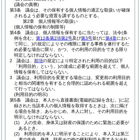
(議会の責務)
第3条
議会は、その保有する個人情報の適正な取扱いが確保
されるよう必要な措置を講ずるものとする。
第2章
個人情報等の取扱い
(個人情報の保有の制限等)
第4条
議会は、個人情報を保有するに当たっては、法令
(条
例を含む。
第12条第2項第2号
及び
第3号
並びに
第4章
におい
て同じ。)
の規定によりその権限に属する事務を遂行するた
め必要な場合に限り、かつ、その利用の目的をできる限り
特定しなければならない。
2
議会は、
前項
の規定により特定された利用の目的
(以下
「利用目的」という。)
の達成に必要な範囲を超えて、個人
情報を保有してはならない。
3
議会は、利用目的を変更する場合には、変更前の利用目的
と相当の関連性を有すると合理的に認められる範囲を超え
て行ってはならない。
(利用目的の明示)
第5条
議会は、本人から直接書面
(電磁的記録を含む。)
に記
録された当該本人の個人情報を取得するときは、次に掲げ
る場合を除き、あらかじめ、本人に対し、その利用目的を
明示しなければならない。
(1)
人の生命、身体又は財産の保護のために緊急に必要が
あるとき。
(2)
利用目的を本人に明示することにより、本人又は第三
者の生命、身体、財産その他の権利利益を害するおそれ