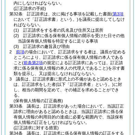
内にしなければならない。
(訂正請求の手続)
第32条
訂正請求は、次に掲げる事項を記載した書面
(
第3項
において「訂正請求書」という。)
を議長に提出してしなけ
ればならない。
(1)
訂正請求をする者の氏名及び住所又は居所
(2)
訂正請求に係る保有個人情報の開示を受けた日その他
当該保有個人情報を特定するに足りる事項
(3)
訂正請求の趣旨及び理由
2
前項
の場合において、訂正請求をする者は、議長が定める
ところにより、訂正請求に係る保有個人情報の本人である
こと
(
前条第2項
の規定による訂正請求にあっては、訂正請
求に係る保有個人情報の本人の代理人であること)
を示す書
類を提示し、又は提出しなければならない。
3
議長は、訂正請求書に形式上の不備があると認めるとき
は、訂正請求をした者
(以下「訂正請求者」という。)
に対
し、相当の期間を定めて、その補正を求めることができ
る。
(保有個人情報の訂正義務)
第33条
議長は、訂正請求があった場合において、当該訂正
請求に理由があると認めるときは、当該訂正請求に係る保
有個人情報の利用目的の達成に必要な範囲内で、当該保有
個人情報の訂正をしなければならない。
(訂正請求に対する措置)
第34条
議長は、訂正請求に係る保有個人情報の訂正をする