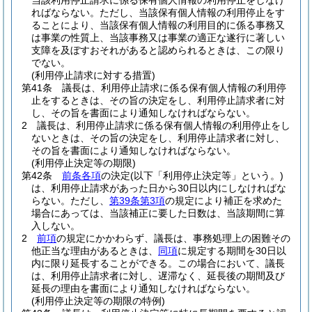
当該利用停止請求に係る保有個人情報の利用停止をしなけ
ればならない。
ただし、当該保有個人情報の利用停止をす
ることにより、当該保有個人情報の利用目的に係る事務又
は事業の性質上、当該事務又は事業の適正な遂行に著しい
支障を及ぼすおそれがあると認められるときは、この限り
でない。
(利用停止請求に対する措置)
第41条
議長は、利用停止請求に係る保有個人情報の利用停
止をするときは、その旨の決定をし、利用停止請求者に対
し、その旨を書面により通知しなければならない。
2
議長は、利用停止請求に係る保有個人情報の利用停止をし
ないときは、その旨の決定をし、利用停止請求者に対し、
その旨を書面により通知しなければならない。
(利用停止決定等の期限)
第42条
前条各項
の決定
(以下「利用停止決定等」という。)
は、利用停止請求があった日から30日以内にしなければな
らない。
ただし、
第39条第3項
の規定により補正を求めた
場合にあっては、当該補正に要した日数は、当該期間に算
入しない。
2
前項
の規定にかかわらず、議長は、事務処理上の困難その
他正当な理由があるときは、
同項
に規定する期間を30日以
内に限り延長することができる。
この場合において、議長
は、利用停止請求者に対し、遅滞なく、延長後の期間及び
延長の理由を書面により通知しなければならない。
(利用停止決定等の期限の特例)