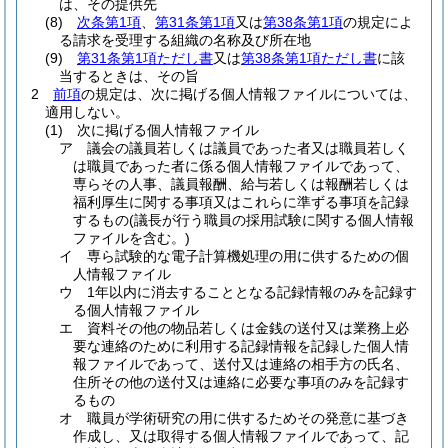
は、その提供先
(8)
次条第1項
、
第31条第1項
又は
第38条第1項
の規定によ
る請求を受理する組織の名称及び所在地
(9)
第31条第1項ただし書
又は
第38条第1項ただし書
に該
当するときは、その旨
2
前項
の規定は、次に掲げる個人情報ファイルについては、
適用しない。
(1)
次に掲げる個人情報ファイル
ア
議会の議員若しくは議員であった者又は職員若しく
は職員であった者に係る個人情報ファイルであって、
専らその人事、議員報酬、給与若しくは報酬若しくは
福利厚生に関する事項又はこれらに準ずる事項を記録
するもの
(議長が行う職員の採用試験に関する個人情報
ファイルを含む。)
イ
専ら試験的な電子計算機処理の用に供するための個
人情報ファイル
ウ
1年以内に消去することとなる記録情報のみを記録す
る個人情報ファイル
エ
資料その他の物品若しくは金銭の送付又は業務上必
要な連絡のために利用する記録情報を記録した個人情
報ファイルであって、送付又は連絡の相手方の氏名、
住所その他の送付又は連絡に必要な事項のみを記録す
るもの
オ
職員が学術研究の用に供するためその発意に基づき
作成し、又は取得する個人情報ファイルであって、記