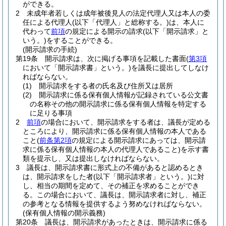
ができる。
2
未成年者若しくは成年被後見人の法定代理人又は本人の委
任による代理人
(以下「代理人」と総称する。)
は、本人に
代わって
前項
の規定による開示の請求
(以下「開示請求」と
いう。)
をすることができる。
(開示請求の手続)
第19条
開示請求は、次に掲げる事項を記載した書面
(
第3項
において「開示請求書」という。)
を議長に提出してしなけ
ればならない。
(1)
開示請求をする者の氏名及び住所又は居所
(2)
開示請求に係る保有個人情報が記録されている公文書
の名称その他の開示請求に係る保有個人情報を特定する
に足りる事項
2
前項
の場合において、開示請求をする者は、議長が定める
ところにより、開示請求に係る保有個人情報の本人である
こと
(
前条第2項
の規定による開示請求にあっては、開示請
求に係る保有個人情報の本人の代理人であること)
を示す書
類を提示し、又は提出しなければならない。
3
議長は、開示請求書に形式上の不備があると認めるとき
は、開示請求をした者
(以下「開示請求者」という。)
に対
し、相当の期間を定めて、その補正を求めることができ
る。
この場合において、議長は、開示請求者に対し、補正
の参考となる情報を提供するよう努めなければならない。
(保有個人情報の開示義務)
第20条
議長は、開示請求があったときは、開示請求に係る