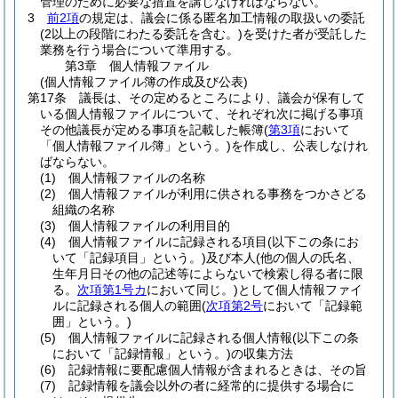
管理のために必要な措置を講じなければならない。
3
前2項
の規定は、議会に係る匿名加工情報の取扱いの委託
(2以上の段階にわたる委託を含む。)
を受けた者が受託した
業務を行う場合について準用する。
第3章
個人情報ファイル
(個人情報ファイル簿の作成及び公表)
第17条
議長は、その定めるところにより、議会が保有して
いる個人情報ファイルについて、それぞれ次に掲げる事項
その他議長が定める事項を記載した帳簿
(
第3項
において
「個人情報ファイル簿」という。)
を作成し、公表しなけれ
ばならない。
(1)
個人情報ファイルの名称
(2)
個人情報ファイルが利用に供される事務をつかさどる
組織の名称
(3)
個人情報ファイルの利用目的
(4)
個人情報ファイルに記録される項目
(以下この条にお
いて「記録項目」という。)
及び本人
(他の個人の氏名、
生年月日その他の記述等によらないで検索し得る者に限
る。
次項第1号カ
において同じ。)
として個人情報ファイ
ルに記録される個人の範囲
(
次項第2号
において「記録範
囲」という。)
(5)
個人情報ファイルに記録される個人情報
(以下この条
において「記録情報」という。)
の収集方法
(6)
記録情報に要配慮個人情報が含まれるときは、その旨
(7)
記録情報を議会以外の者に経常的に提供する場合に