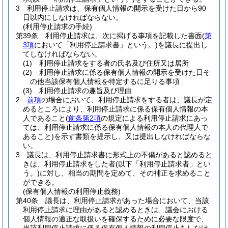
3
利用停止請求は、保有個人情報の開示を受けた日から90
日以内にしなければならない。
(利用停止請求の手続)
第39条
利用停止請求は、次に掲げる事項を記載した書面
(
第
3項
において「利用停止請求書」という。)
を議長に提出し
てしなければならない。
(1)
利用停止請求をする者の氏名及び住所又は居所
(2)
利用停止請求に係る保有個人情報の開示を受けた日そ
の他当該保有個人情報を特定するに足りる事項
(3)
利用停止請求の趣旨及び理由
2
前項
の場合において、利用停止請求をする者は、議長が定
めるところにより、利用停止請求に係る保有個人情報の本
人であること
(
前条第2項
の規定による利用停止請求にあっ
ては、利用停止請求に係る保有個人情報の本人の代理人で
あること)
を示す書類を提示し、又は提出しなければならな
い。
3
議長は、利用停止請求書に形式上の不備があると認めると
きは、利用停止請求をした者
(以下「利用停止請求者」とい
う。)
に対し、相当の期間を定めて、その補正を求めること
ができる。
(保有個人情報の利用停止義務)
第40条
議長は、利用停止請求があった場合において、当該
利用停止請求に理由があると認めるときは、議会における
個人情報の適正な取扱いを確保するために必要な限度で、