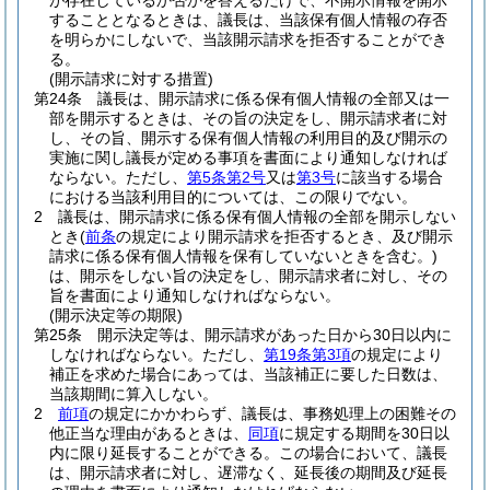
が存在しているか否かを答えるだけで、不開示情報を開示
することとなるときは、議長は、当該保有個人情報の存否
を明らかにしないで、当該開示請求を拒否することができ
る。
(開示請求に対する措置)
第24条
議長は、開示請求に係る保有個人情報の全部又は一
部を開示するときは、その旨の決定をし、開示請求者に対
し、その旨、開示する保有個人情報の利用目的及び開示の
実施に関し議長が定める事項を書面により通知しなければ
ならない。
ただし、
第5条第2号
又は
第3号
に該当する場合
における当該利用目的については、この限りでない。
2
議長は、開示請求に係る保有個人情報の全部を開示しない
とき
(
前条
の規定により開示請求を拒否するとき、及び開示
請求に係る保有個人情報を保有していないときを含む。)
は、開示をしない旨の決定をし、開示請求者に対し、その
旨を書面により通知しなければならない。
(開示決定等の期限)
第25条
開示決定等は、開示請求があった日から30日以内に
しなければならない。
ただし、
第19条第3項
の規定により
補正を求めた場合にあっては、当該補正に要した日数は、
当該期間に算入しない。
2
前項
の規定にかかわらず、議長は、事務処理上の困難その
他正当な理由があるときは、
同項
に規定する期間を30日以
内に限り延長することができる。
この場合において、議長
は、開示請求者に対し、遅滞なく、延長後の期間及び延長