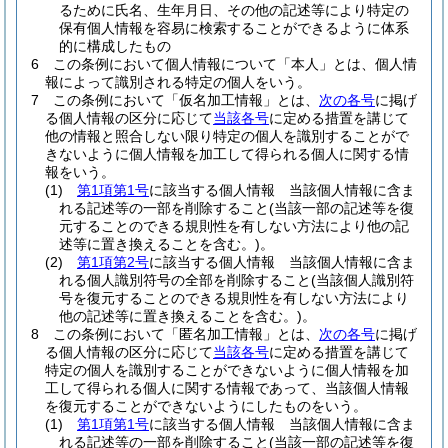
るために氏名、生年月日、その他の記述等により特定の
保有個人情報を容易に検索することができるように体系
的に構成したもの
6
この条例において個人情報について「本人」とは、個人情
報によって識別される特定の個人をいう。
7
この条例において「仮名加工情報」とは、
次の各号
に掲げ
る個人情報の区分に応じて
当該各号
に定める措置を講じて
他の情報と照合しない限り特定の個人を識別することがで
きないように個人情報を加工して得られる個人に関する情
報をいう。
(1)
第1項第1号
に該当する個人情報 当該個人情報に含ま
れる記述等の一部を削除すること
(当該一部の記述等を復
元することのできる規則性を有しない方法により他の記
述等に置き換えることを含む。)
。
(2)
第1項第2号
に該当する個人情報 当該個人情報に含ま
れる個人識別符号の全部を削除すること
(当該個人識別符
号を復元することのできる規則性を有しない方法により
他の記述等に置き換えることを含む。)
。
8
この条例において「匿名加工情報」とは、
次の各号
に掲げ
る個人情報の区分に応じて
当該各号
に定める措置を講じて
特定の個人を識別することができないように個人情報を加
工して得られる個人に関する情報であって、当該個人情報
を復元することができないようにしたものをいう。
(1)
第1項第1号
に該当する個人情報 当該個人情報に含ま
れる記述等の一部を削除すること
(当該一部の記述等を復