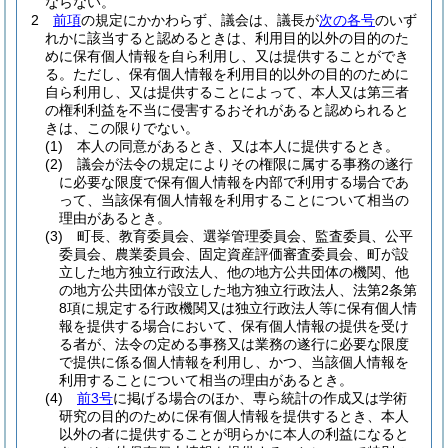
ならない。
2
前項
の規定にかかわらず、議会は、議長が
次の各号
のいず
れかに該当すると認めるときは、利用目的以外の目的のた
めに保有個人情報を自ら利用し、又は提供することができ
る。
ただし、保有個人情報を利用目的以外の目的のために
自ら利用し、又は提供することによって、本人又は第三者
の権利利益を不当に侵害するおそれがあると認められると
きは、この限りでない。
(1)
本人の同意があるとき、又は本人に提供するとき。
(2)
議会が法令の規定によりその権限に属する事務の遂行
に必要な限度で保有個人情報を内部で利用する場合であ
って、当該保有個人情報を利用することについて相当の
理由があるとき。
(3)
町長、教育委員会、選挙管理委員会、監査委員、公平
委員会、農業委員会、固定資産評価審査委員会、町が設
立した地方独立行政法人、他の地方公共団体の機関、他
の地方公共団体が設立した地方独立行政法人、法第2条第
8項に規定する行政機関又は独立行政法人等に保有個人情
報を提供する場合において、保有個人情報の提供を受け
る者が、法令の定める事務又は業務の遂行に必要な限度
で提供に係る個人情報を利用し、かつ、当該個人情報を
利用することについて相当の理由があるとき。
(4)
前3号
に掲げる場合のほか、専ら統計の作成又は学術
研究の目的のために保有個人情報を提供するとき、本人
以外の者に提供することが明らかに本人の利益になると