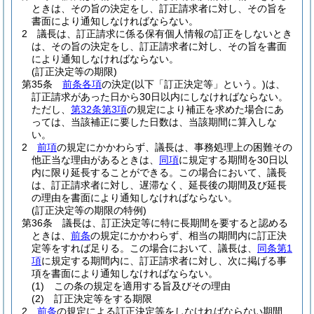
ときは、その旨の決定をし、訂正請求者に対し、その旨を
書面により通知しなければならない。
2
議長は、訂正請求に係る保有個人情報の訂正をしないとき
は、その旨の決定をし、訂正請求者に対し、その旨を書面
により通知しなければならない。
(訂正決定等の期限)
第35条
前条各項
の決定
(以下「訂正決定等」という。)
は、
訂正請求があった日から30日以内にしなければならない。
ただし、
第32条第3項
の規定により補正を求めた場合にあ
っては、当該補正に要した日数は、当該期間に算入しな
い。
2
前項
の規定にかかわらず、議長は、事務処理上の困難その
他正当な理由があるときは、
同項
に規定する期間を30日以
内に限り延長することができる。
この場合において、議長
は、訂正請求者に対し、遅滞なく、延長後の期間及び延長
の理由を書面により通知しなければならない。
(訂正決定等の期限の特例)
第36条
議長は、訂正決定等に特に長期間を要すると認める
ときは、
前条
の規定にかかわらず、相当の期間内に訂正決
定等をすれば足りる。
この場合において、議長は、
同条第1
項
に規定する期間内に、訂正請求者に対し、次に掲げる事
項を書面により通知しなければならない。
(1)
この条の規定を適用する旨及びその理由
(2)
訂正決定等をする期限
2
前条
の規定による訂正決定等をしなければならない期間