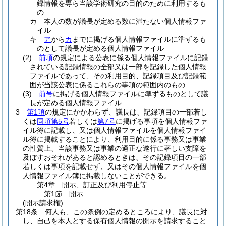
録情報を専ら当該学術研究の目的のために利用するも
の
カ
本人の数が議長が定める数に満たない個人情報ファ
イル
キ
ア
から
カ
までに掲げる個人情報ファイルに準ずるも
のとして議長が定める個人情報ファイル
(2)
前項
の規定による公表に係る個人情報ファイルに記録
されている記録情報の全部又は一部を記録した個人情報
ファイルであって、その利用目的、記録項目及び記録範
囲が当該公表に係るこれらの事項の範囲内のもの
(3)
前号
に掲げる個人情報ファイルに準ずるものとして議
長が定める個人情報ファイル
3
第1項
の規定にかかわらず、議長は、記録項目の一部若し
くは
同項第5号
若しくは
第7号
に掲げる事項を個人情報ファ
イル簿に記載し、又は個人情報ファイルを個人情報ファイ
ル簿に掲載することにより、利用目的に係る事務又は事業
の性質上、当該事務又は事業の適正な遂行に著しい支障を
及ぼすおそれがあると認めるときは、その記録項目の一部
若しくは事項を記載せず、又はその個人情報ファイルを個
人情報ファイル簿に掲載しないことができる。
第4章
開示、訂正及び利用停止等
第1節
開示
(開示請求権)
第18条
何人も、この条例の定めるところにより、議長に対
し、自己を本人とする保有個人情報の開示を請求すること