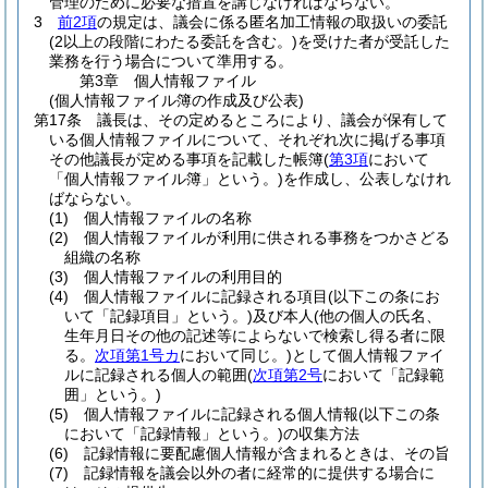
管理のために必要な措置を講じなければならない。
3
前2項
の規定は、議会に係る匿名加工情報の取扱いの委託
(2以上の段階にわたる委託を含む。)
を受けた者が受託した
業務を行う場合について準用する。
第3章
個人情報ファイル
(個人情報ファイル簿の作成及び公表)
第17条
議長は、その定めるところにより、議会が保有して
いる個人情報ファイルについて、それぞれ次に掲げる事項
その他議長が定める事項を記載した帳簿
(
第3項
において
「個人情報ファイル簿」という。)
を作成し、公表しなけれ
ばならない。
(1)
個人情報ファイルの名称
(2)
個人情報ファイルが利用に供される事務をつかさどる
組織の名称
(3)
個人情報ファイルの利用目的
(4)
個人情報ファイルに記録される項目
(以下この条にお
いて「記録項目」という。)
及び本人
(他の個人の氏名、
生年月日その他の記述等によらないで検索し得る者に限
る。
次項第1号カ
において同じ。)
として個人情報ファイ
ルに記録される個人の範囲
(
次項第2号
において「記録範
囲」という。)
(5)
個人情報ファイルに記録される個人情報
(以下この条
において「記録情報」という。)
の収集方法
(6)
記録情報に要配慮個人情報が含まれるときは、その旨
(7)
記録情報を議会以外の者に経常的に提供する場合に