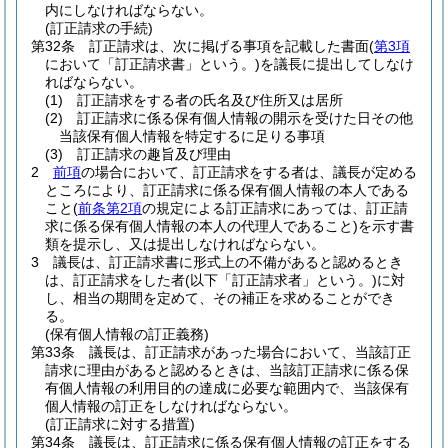
内にしなければならない。
(訂正請求の手続)
第32条
訂正請求は、次に掲げる事項を記載した書面
(
第3項
において「訂正請求書」という。)
を議長に提出してしなけ
ればならない。
(1)
訂正請求をする者の氏名及び住所又は居所
(2)
訂正請求に係る保有個人情報の開示を受けた日その他
当該保有個人情報を特定するに足りる事項
(3)
訂正請求の趣旨及び理由
2
前項
の場合において、訂正請求をする者は、議長が定める
ところにより、訂正請求に係る保有個人情報の本人である
こと
(
前条第2項
の規定による訂正請求にあっては、訂正請
求に係る保有個人情報の本人の代理人であること)
を示す書
類を提示し、又は提出しなければならない。
3
議長は、訂正請求書に形式上の不備があると認めるとき
は、訂正請求をした者
(以下「訂正請求者」という。)
に対
し、相当の期間を定めて、その補正を求めることができ
る。
(保有個人情報の訂正義務)
第33条
議長は、訂正請求があった場合において、当該訂正
請求に理由があると認めるときは、当該訂正請求に係る保
有個人情報の利用目的の達成に必要な範囲内で、当該保有
個人情報の訂正をしなければならない。
(訂正請求に対する措置)
第34条
議長は、訂正請求に係る保有個人情報の訂正をする