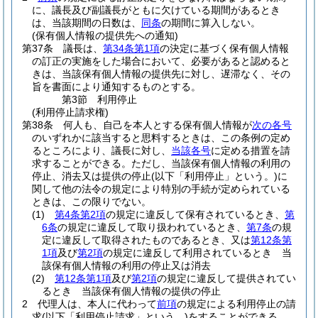
に、議長及び副議長がともに欠けている期間があるとき
は、当該期間の日数は、
同条
の期間に算入しない。
(保有個人情報の提供先への通知)
第37条
議長は、
第34条第1項
の決定に基づく保有個人情報
の訂正の実施をした場合において、必要があると認めると
きは、当該保有個人情報の提供先に対し、遅滞なく、その
旨を書面により通知するものとする。
第3節
利用停止
(利用停止請求権)
第38条
何人も、自己を本人とする保有個人情報が
次の各号
のいずれかに該当すると思料するときは、この条例の定め
るところにより、議長に対し、
当該各号
に定める措置を請
求することができる。
ただし、当該保有個人情報の利用の
停止、消去又は提供の停止
(以下「利用停止」という。)
に
関して他の法令の規定により特別の手続が定められている
ときは、この限りでない。
(1)
第4条第2項
の規定に違反して保有されているとき、
第
6条
の規定に違反して取り扱われているとき、
第7条
の規
定に違反して取得されたものであるとき、又は
第12条第
1項
及び
第2項
の規定に違反して利用されているとき 当
該保有個人情報の利用の停止又は消去
(2)
第12条第1項
及び
第2項
の規定に違反して提供されてい
るとき 当該保有個人情報の提供の停止
2
代理人は、本人に代わって
前項
の規定による利用停止の請
求
(以下「利用停止請求」という。)
をすることができる。