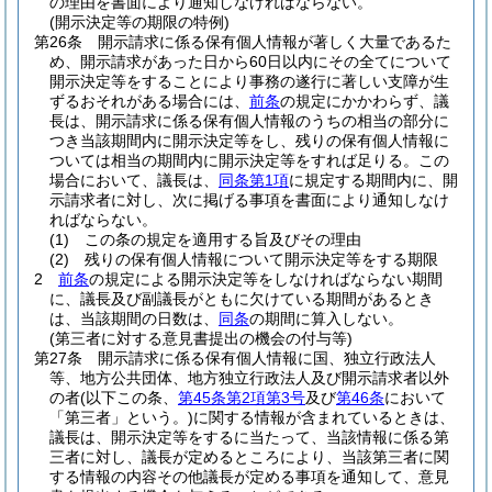
の理由を書面により通知しなければならない。
(開示決定等の期限の特例)
第26条
開示請求に係る保有個人情報が著しく大量であるた
め、開示請求があった日から60日以内にその全てについて
開示決定等をすることにより事務の遂行に著しい支障が生
ずるおそれがある場合には、
前条
の規定にかかわらず、議
長は、開示請求に係る保有個人情報のうちの相当の部分に
つき当該期間内に開示決定等をし、残りの保有個人情報に
ついては相当の期間内に開示決定等をすれば足りる。
この
場合において、議長は、
同条第1項
に規定する期間内に、開
示請求者に対し、次に掲げる事項を書面により通知しなけ
ればならない。
(1)
この条の規定を適用する旨及びその理由
(2)
残りの保有個人情報について開示決定等をする期限
2
前条
の規定による開示決定等をしなければならない期間
に、議長及び副議長がともに欠けている期間があるとき
は、当該期間の日数は、
同条
の期間に算入しない。
(第三者に対する意見書提出の機会の付与等)
第27条
開示請求に係る保有個人情報に国、独立行政法人
等、地方公共団体、地方独立行政法人及び開示請求者以外
の者
(以下この条、
第45条第2項第3号
及び
第46条
において
「第三者」という。)
に関する情報が含まれているときは、
議長は、開示決定等をするに当たって、当該情報に係る第
三者に対し、議長が定めるところにより、当該第三者に関
する情報の内容その他議長が定める事項を通知して、意見