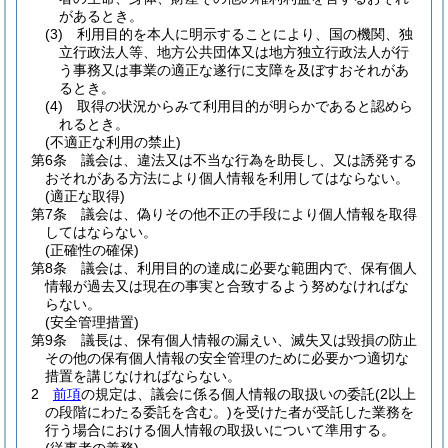
があるとき。
(3)
利用目的を本人に明示することにより、国の機関、独
立行政法人等、地方公共団体又は地方独立行政法人が行
う事務又は事業の適正な遂行に支障を及ぼすおそれがあ
るとき。
(4)
取得の状況からみて利用目的が明らかであると認めら
れるとき。
(不適正な利用の禁止)
第6条
議会は、違法又は不当な行為を助長し、又は誘発する
おそれがある方法により個人情報を利用してはならない。
(適正な取得)
第7条
議会は、偽りその他不正の手段により個人情報を取得
してはならない。
(正確性の確保)
第8条
議会は、利用目的の達成に必要な範囲内で、保有個人
情報が過去又は現在の事実と合致するよう努めなければな
らない。
(安全管理措置)
第9条
議長は、保有個人情報の漏えい、滅失又は毀損の防止
その他の保有個人情報の安全管理のために必要かつ適切な
措置を講じなければならない。
2
前項
の規定は、議会に係る個人情報の取扱いの委託
(2以上
の段階にわたる委託を含む。)
を受けた者が受託した業務を
行う場合における個人情報の取扱いについて準用する。