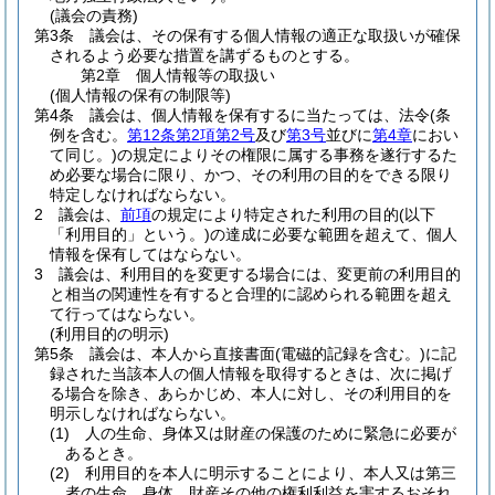
(議会の責務)
第3条
議会は、その保有する個人情報の適正な取扱いが確保
されるよう必要な措置を講ずるものとする。
第2章
個人情報等の取扱い
(個人情報の保有の制限等)
第4条
議会は、個人情報を保有するに当たっては、法令
(条
例を含む。
第12条第2項第2号
及び
第3号
並びに
第4章
におい
て同じ。)
の規定によりその権限に属する事務を遂行するた
め必要な場合に限り、かつ、その利用の目的をできる限り
特定しなければならない。
2
議会は、
前項
の規定により特定された利用の目的
(以下
「利用目的」という。)
の達成に必要な範囲を超えて、個人
情報を保有してはならない。
3
議会は、利用目的を変更する場合には、変更前の利用目的
と相当の関連性を有すると合理的に認められる範囲を超え
て行ってはならない。
(利用目的の明示)
第5条
議会は、本人から直接書面
(電磁的記録を含む。)
に記
録された当該本人の個人情報を取得するときは、次に掲げ
る場合を除き、あらかじめ、本人に対し、その利用目的を
明示しなければならない。
(1)
人の生命、身体又は財産の保護のために緊急に必要が
あるとき。
(2)
利用目的を本人に明示することにより、本人又は第三
者の生命、身体、財産その他の権利利益を害するおそれ