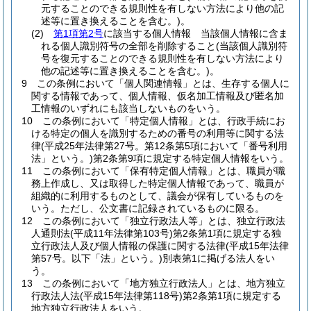
元することのできる規則性を有しない方法により他の記
述等に置き換えることを含む。)
。
(2)
第1項第2号
に該当する個人情報 当該個人情報に含ま
れる個人識別符号の全部を削除すること
(当該個人識別符
号を復元することのできる規則性を有しない方法により
他の記述等に置き換えることを含む。)
。
9
この条例において「個人関連情報」とは、生存する個人に
関する情報であって、個人情報、仮名加工情報及び匿名加
工情報のいずれにも該当しないものをいう。
10
この条例において「特定個人情報」とは、行政手続にお
ける特定の個人を識別するための番号の利用等に関する法
律
(平成25年法律第27号。第12条第5項において「番号利用
法」という。)
第2条第9項に規定する特定個人情報をいう。
11
この条例において「保有特定個人情報」とは、職員が職
務上作成し、又は取得した特定個人情報であって、職員が
組織的に利用するものとして、議会が保有しているものを
いう。
ただし、公文書に記録されているものに限る。
12
この条例において「独立行政法人等」とは、独立行政法
人通則法
(平成11年法律第103号)
第2条第1項に規定する独
立行政法人及び個人情報の保護に関する法律
(平成15年法律
第57号。以下「法」という。)
別表第1に掲げる法人をい
う。
13
この条例において「地方独立行政法人」とは、地方独立
行政法人法
(平成15年法律第118号)
第2条第1項に規定する
地方独立行政法人をいう。