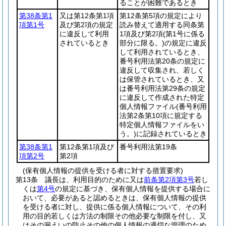
ることが困難であるとき
第38条第1
又は第12条第1項
第12条第5項の規定により
項第1号
及び第2項の規定
読み替えて適用する同条第
に違反して利用
1項及び第2項
(第1号に係る
されているとき
部分に限る。)
の規定に違反
して利用されているとき、
番号利用法第20条の規定に
違反して収集され、若しく
は保管されているとき、又
は番号利用法第29条の規定
に違反して作成された特定
個人情報ファイル
(番号利用
法第2条第10項に規定する
特定個人情報ファイルをい
う。)
に記録されているとき
第38条第1
第12条第1項及び
番号利用法第19条
項第2号
第2項
(保有個人情報の提供を受ける者に対する措置要求)
第13条
議長は、利用目的のために又は
前条第2項第3号
若し
くは
第4号
の規定に基づき、保有個人情報を提供する場合に
おいて、必要があると認めるときは、保有個人情報の提供
を受ける者に対し、提供に係る個人情報について、その利
用の目的若しくは方法の制限その他必要な制限を付し、又
はその漏えいの防止その他の個人情報の適切な管理のため