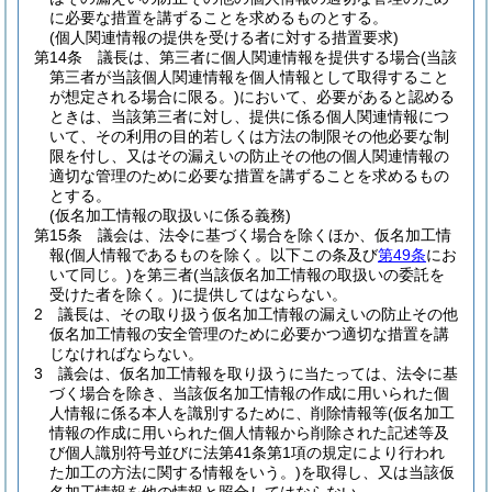
に必要な措置を講ずることを求めるものとする。
(個人関連情報の提供を受ける者に対する措置要求)
第14条
議長は、第三者に個人関連情報を提供する場合
(当該
第三者が当該個人関連情報を個人情報として取得すること
が想定される場合に限る。)
において、必要があると認める
ときは、当該第三者に対し、提供に係る個人関連情報につ
いて、その利用の目的若しくは方法の制限その他必要な制
限を付し、又はその漏えいの防止その他の個人関連情報の
適切な管理のために必要な措置を講ずることを求めるもの
とする。
(仮名加工情報の取扱いに係る義務)
第15条
議会は、法令に基づく場合を除くほか、仮名加工情
報
(個人情報であるものを除く。以下この条及び
第49条
にお
いて同じ。)
を第三者
(当該仮名加工情報の取扱いの委託を
受けた者を除く。)
に提供してはならない。
2
議長は、その取り扱う仮名加工情報の漏えいの防止その他
仮名加工情報の安全管理のために必要かつ適切な措置を講
じなければならない。
3
議会は、仮名加工情報を取り扱うに当たっては、法令に基
づく場合を除き、当該仮名加工情報の作成に用いられた個
人情報に係る本人を識別するために、削除情報等
(仮名加工
情報の作成に用いられた個人情報から削除された記述等及
び個人識別符号並びに法第41条第1項の規定により行われ
た加工の方法に関する情報をいう。)
を取得し、又は当該仮