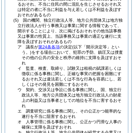
るおそれ、不当に住民の間に混乱を生じさせるおそれ又
は特定の者に不当に利益を与え若しくは不利益を及ぼす
おそれがあるもの
(5)
国の機関、独立行政法人等、地方公共団体又は地方独
立行政法人が行う事務又は事業に関する情報であって、
開示することにより、次に掲げるおそれその他当該事務
又は事業の性質上、当該事務又は事業の適正な遂行に支
障を及ぼすおそれがあるもの
ア
議長が
第24条各項
の決定
(以下「開示決定等」とい
う。)
をする場合において、犯罪の予防、鎮圧又は捜査
その他の公共の安全と秩序の維持に支障を及ぼすおそ
れ
イ
監査、検査、取締り、試験又は租税の賦課若しくは
徴収に係る事務に関し、正確な事実の把握を困難にす
るおそれ又は違法若しくは不当な行為を容易にし、若
しくはその発見を困難にするおそれ
ウ
契約、交渉又は争訟に係る事務に関し、国、独立行
政法人等、地方公共団体又は地方独立行政法人の財産
上の利益又は当事者としての地位を不当に害するおそ
れ
エ
調査研究に係る事務に関し、その公正かつ能率的な
遂行を不当に阻害するおそれ
オ
人事管理に係る事務に関し、公正かつ円滑な人事の
確保に支障を及ぼすおそれ
カ
独立行政法人等、地方公共団体が経営する企業又は