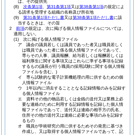
は、その提供先
(8)
次条第1項
、
第31条第1項
又は
第38条第1項
の規定によ
る請求を受理する組織の名称及び所在地
(9)
第31条第1項ただし書
又は
第38条第1項ただし書
に該
当するときは、その旨
2
前項
の規定は、次に掲げる個人情報ファイルについては、
適用しない。
(1)
次に掲げる個人情報ファイル
ア
議会の議員若しくは議員であった者又は職員若しく
は職員であった者に係る個人情報ファイルであって、
専らその人事、議員報酬、給与若しくは報酬若しくは
福利厚生に関する事項又はこれらに準ずる事項を記録
するもの
(議長が行う職員の採用試験に関する個人情報
ファイルを含む。)
イ
専ら試験的な電子計算機処理の用に供するための個
人情報ファイル
ウ
1年以内に消去することとなる記録情報のみを記録す
る個人情報ファイル
エ
資料その他の物品若しくは金銭の送付又は業務上必
要な連絡のために利用する記録情報を記録した個人情
報ファイルであって、送付又は連絡の相手方の氏名、
住所その他の送付又は連絡に必要な事項のみを記録す
るもの
オ
職員が学術研究の用に供するためその発意に基づき
作成し、又は取得する個人情報ファイルであって、記