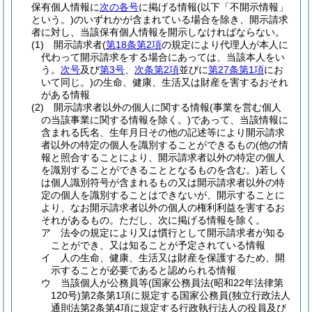
保有個人情報に
次の各号
に掲げる情報
(以下「不開示情報」
という。)
のいずれかが含まれている場合を除き、開示請求
者に対し、当該保有個人情報を開示しなければならない。
(1)
開示請求者
(
第18条第2項
の規定により代理人が本人に
代わって開示請求をする場合にあっては、当該本人をい
う。
次号
及び
第3号
、
次条第2項
並びに
第27条第1項
にお
いて同じ。)
の生命、健康、生活又は財産を害するおそれ
がある情報
(2)
開示請求者以外の個人に関する情報
(事業を営む個人
の当該事業に関する情報を除く。)
であって、当該情報に
含まれる氏名、生年月日その他の記述等により開示請求
者以外の特定の個人を識別することができるもの
(他の情
報と照合することにより、開示請求者以外の特定の個人
を識別することができることとなるものを含む。)
若しく
は個人識別符号が含まれるもの又は開示請求者以外の特
定の個人を識別することはできないが、開示することに
より、なお開示請求者以外の個人の権利利益を害するお
それがあるもの。
ただし、次に掲げる情報を除く。
ア
法令の規定により又は慣行として開示請求者が知る
ことができ、又は知ることが予定されている情報
イ
人の生命、健康、生活又は財産を保護するため、開
示することが必要であると認められる情報
ウ
当該個人が公務員等
(国家公務員法
(昭和22年法律第
120号)
第2条第1項に規定する国家公務員
(独立行政法人
通則法第2条第4項に規定する行政執行法人の役員及び