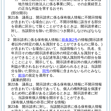
地方独立行政法人に係る事業に関し、その企業経営上
の正当な利益を害するおそれ
(部分開示)
第21条
議長は、開示請求に係る保有個人情報に不開示情報
が含まれている場合において、不開示情報に該当する部分
を容易に区分して除くことができるときは、開示請求者に
対し、当該部分を除いた部分につき開示しなければならな
い。
2
開示請求に係る保有個人情報に
前条第2号
の情報
(開示請求
者以外の特定の個人を識別することができるものに限る。)
が含まれている場合において、当該情報のうち、氏名、生
年月日その他の開示請求者以外の特定の個人を識別するこ
とができることとなる記述等及び個人識別符号の部分を除
くことにより、開示しても、開示請求者以外の個人の権利
利益が害されるおそれがないと認められるときは、当該部
分を除いた部分は、
同号
の情報に含まれないものとみなし
て、
前項
の規定を適用する。
(裁量的開示)
第22条
議長は、開示請求に係る保有個人情報に不開示情報
が含まれている場合であっても、個人の権利利益を保護す
るため特に必要があると認めるときは、開示請求者に対
し、当該保有個人情報を開示することができる。
(保有個人情報の存否に関する情報)
第23条
開示請求に対し、当該開示請求に係る保有個人情報