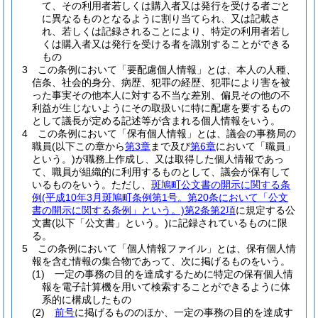
て、その利用者若しくは購入者又は発行を受ける者ごと
に異なるものとなるように割り当てられ、又は記載さ
れ、若しくは記録されることにより、特定の利用者若し
くは購入者又は発行を受ける者を識別することができる
もの
3
この条例において「要配慮個人情報」とは、本人の人種、
信条、社会的身分、病歴、犯罪の経歴、犯罪により害を被
った事実その他本人に対する不当な差別、偏見その他の不
利益が生じないようにその取扱いに特に配慮を要するもの
として議長が定める記述等が含まれる個人情報をいう。
4
この条例において「保有個人情報」とは、議会の事務局の
職員
(以下この章から
第3章
まで及び
第6章
において「職員」
という。)
が職務上作成し、又は取得した個人情報であっ
て、職員が組織的に利用するものとして、議会が保有して
いるものをいう。
ただし、
斑鳩町公文書の開示に関する条
例
(平成10年3月斑鳩町条例第1号。第20条において「公文
書の開示に関する条例」という。)
第2条第2項
に規定する公
文書
(以下「公文書」という。)
に記録されているものに限
る。
5
この条例において「個人情報ファイル」とは、保有個人情
報を含む情報の集合物であって、次に掲げるものをいう。
(1)
一定の事務の目的を達成するために特定の保有個人情
報を電子計算機を用いて検索することができるように体
系的に構成したもの
(2)
前号
に掲げるもののほか、一定の事務の目的を達成す