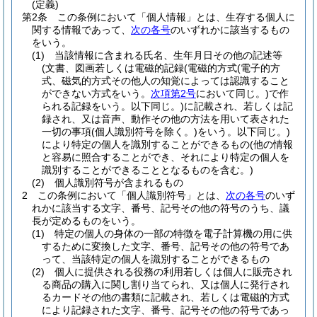
(定義)
第2条
この条例において「個人情報」とは、生存する個人に
関する情報であって、
次の各号
のいずれかに該当するもの
をいう。
(1)
当該情報に含まれる氏名、生年月日その他の記述等
(文書、図画若しくは電磁的記録
(電磁的方式
(電子的方
式、磁気的方式その他人の知覚によっては認識すること
ができない方式をいう。
次項第2号
において同じ。)
で作
られる記録をいう。以下同じ。)
に記載され、若しくは記
録され、又は音声、動作その他の方法を用いて表された
一切の事項
(個人識別符号を除く。)
をいう。以下同じ。)
により特定の個人を識別することができるもの
(他の情報
と容易に照合することができ、それにより特定の個人を
識別することができることとなるものを含む。)
(2)
個人識別符号が含まれるもの
2
この条例において「個人識別符号」とは、
次の各号
のいず
れかに該当する文字、番号、記号その他の符号のうち、議
長が定めるものをいう。
(1)
特定の個人の身体の一部の特徴を電子計算機の用に供
するために変換した文字、番号、記号その他の符号であ
って、当該特定の個人を識別することができるもの
(2)
個人に提供される役務の利用若しくは個人に販売され
る商品の購入に関し割り当てられ、又は個人に発行され
るカードその他の書類に記載され、若しくは電磁的方式
により記録された文字、番号、記号その他の符号であっ