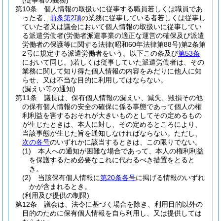
(従事者の義務)
第10条
個人情報の取扱いに従事する職員若しくは職員であ
った者、
前条第2項
の業務に従事している者若しくは従事し
ていた者又は議会において個人情報の取扱いに従事してい
る派遣労働者
(労働者派遣事業の適正な運営の確保及び派遣
労働者の保護等に関する法律
(昭和60年法律第88号)
第2条第
2号に規定する派遣労働者をいう。以下この条及び
第53条
において同じ。)
若しくは従事していた派遣労働者は、その
業務に関して知り得た個人情報の内容をみだりに他人に知
らせ、又は不当な目的に利用してはならない。
(漏えい等の通知)
第11条
議長は、保有個人情報の漏えい、滅失、毀損その他
の保有個人情報の安全の確保に係る事態であって個人の権
利利益を害するおそれが大きいものとしてその定めるもの
が生じたときは、本人に対し、その定めるところにより、
当該事態が生じた旨を通知しなければならない。
ただし、
次の各号
のいずれかに該当するときは、この限りでない。
(1)
本人への通知が困難な場合であって、本人の権利利益
を保護するため必要なこれに代わるべき措置をとると
き。
(2)
当該保有個人情報に
第20条各号
に掲げる情報のいずれ
かが含まれるとき。
(利用及び提供の制限)
第12条
議会は、法令に基づく場合を除き、利用目的以外の
目的のために保有個人情報を自ら利用し、又は提供しては