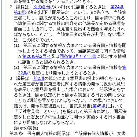
書を提出する機会を与えることができる。
2
議長は、
次の各号
のいずれかに該当するときは、
第24条
第1項
の決定
(以下「開示決定」という。)
に先立ち、当該第
三者に対し、議長が定めるところにより、開示請求に係る
当該第三者に関する情報の内容その他議長が定める事項を
書面により通知して、意見書を提出する機会を与えなけれ
ばならない。
ただし、当該第三者の所在が判明しない場合
は、この限りでない。
(1)
第三者に関する情報が含まれている保有個人情報を開
示しようとする場合であって、当該第三者に関する情報
が
第20条第2号イ
又は
同条第3号ただし書
に規定する情報
に該当すると認められるとき。
(2)
第三者に関する情報が含まれている保有個人情報を
第
22条
の規定により開示しようとするとき。
3
議長は、
前2項
の規定により意見書の提出の機会を与えら
れた第三者が当該第三者に関する情報の開示に反対の意思
を表示した意見書を提出した場合において、開示決定をす
るときは、開示決定の日と開示を実施する日との間に少な
くとも2週間を置かなければならない。
この場合において、
議長は、開示決定後直ちに、当該意見書
(
第45条
において
「反対意見書」という。)
を提出した第三者に対し、開示決
定をした旨及びその理由並びに開示を実施をする日を書面
により通知しなければならない。
(開示の実施)
第28条
保有個人情報の開示は、当該保有個人情報が、文書