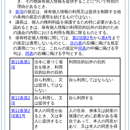
き、その他保有個人情報を提供することについて特別の
理由があるとき。
3
前項
の規定は、保有個人情報の利用又は提供を制限する他
の条例の規定の適用を妨げるものではない。
4
議長は、個人の権利利益を保護するため特に必要があると
認めるときは、保有個人情報の利用目的以外の目的のため
の議会の内部における利用を職員に限るものとする。
5
保有特定個人情報に関しては、
第2項第2号
から
第4号
まで
の規定は適用しないものとし、
次の表
の左欄に掲げる規定
の適用については、これらの規定中
同表
の中欄に掲げる字
句は、
同表
の右欄に掲げる字句とする。
第12条第1
法令に基づく場
利用目的以外の目的
項
合を除き、利用
目的以外の目的
自ら利用し、又
自ら利用してはならない
は提供してはな
らない
第12条第2
自ら利用し、又
自ら利用する
項
は提供する
第12条第2
本人の同意があ
人の生命、身体又は財産の
項第1号
るとき、又は本
保護のために必要がある場
人に提供すると
合であって、本人の同意が
き
あり、又は本人の同意を得