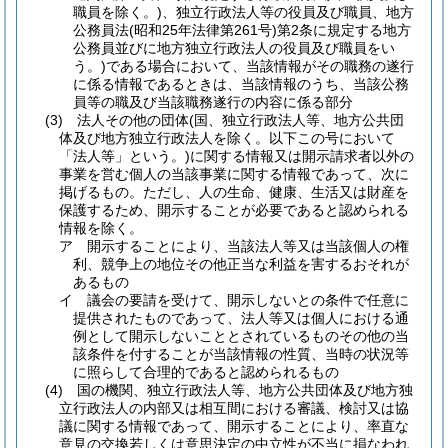
職員を除く。)
、独立行政法人等の役員及び職員、地方
公務員法
(昭和25年法律第261号)
第2条に規定する地方
公務員並びに地方独立行政法人の役員及び職員をい
う。)
である場合において、当該情報がその職務の遂行
に係る情報であるときは、当該情報のうち、当該公務
員等の職及び当該職務遂行の内容に係る部分
(3)
法人その他の団体
(国、独立行政法人等、地方公共団
体及び地方独立行政法人を除く。以下この号において
「法人等」という。)
に関する情報又は開示請求者以外の
事業を営む個人の当該事業に関する情報であって、次に
掲げるもの。
ただし、人の生命、健康、生活又は財産を
保護するため、開示することが必要であると認められる
情報を除く。
ア
開示することにより、当該法人等又は当該個人の権
利、競争上の地位その他正当な利益を害するおそれが
あるもの
イ
議会の要請を受けて、開示しないとの条件で任意に
提供されたものであって、法人等又は個人における通
例として開示しないこととされているものその他の当
該条件を付することが当該情報の性質、当時の状況等
に照らして合理的であると認められるもの
(4)
国の機関、独立行政法人等、地方公共団体及び地方独
立行政法人の内部又は相互間における審議、検討又は協
議に関する情報であって、開示することにより、率直な
意見の交換若しくは意思決定の中立性が不当に損なわれ