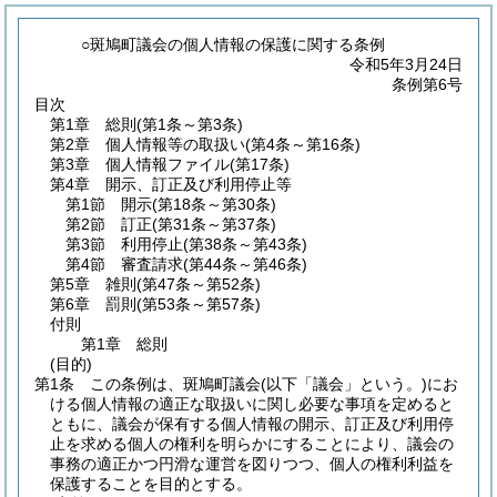
○斑鳩町議会の個人情報の保護に関する条例
令和5年3月24日
条例第6号
目次
第1章
総則
(第1条～第3条)
第2章
個人情報等の取扱い
(第4条～第16条)
第3章
個人情報ファイル
(第17条)
第4章
開示、訂正及び利用停止等
第1節
開示
(第18条～第30条)
第2節
訂正
(第31条～第37条)
第3節
利用停止
(第38条～第43条)
第4節
審査請求
(第44条～第46条)
第5章
雑則
(第47条～第52条)
第6章
罰則
(第53条～第57条)
付則
第1章
総則
(目的)
第1条
この条例は、斑鳩町議会
(以下「議会」という。)
にお
ける個人情報の適正な取扱いに関し必要な事項を定めると
ともに、議会が保有する個人情報の開示、訂正及び利用停
止を求める個人の権利を明らかにすることにより、議会の
事務の適正かつ円滑な運営を図りつつ、個人の権利利益を
保護することを目的とする。