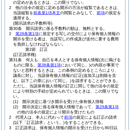
の定めがあるときは、この限りでない。
2
他の法令の規定に定める開示の方法が縦覧であるときは、
当該縦覧を
前条第1項本文
の閲覧とみなして、
前項
の規定を
適用する。
(開示請求の手数料等)
第30条
開示請求に係る手数料の額は、無料とする。
2
第28条第1項
に規定する写しの交付により保有個人情報の
開示を受ける者は、当該写しの作成及び送付に要する費用
を負担しなければならない。
第2節
訂正
(訂正請求権)
第31条
何人も、自己を本人とする保有個人情報
(次に掲げる
ものに限る。
第38条第1項
において同じ。)
の内容が事実で
ないと思料するときは、この条例の定めるところにより、
議長に対し、当該保有個人情報の訂正
(追加又は削除を含
む。以下この章において同じ。)
を請求することができる。
ただし、当該保有個人情報の訂正に関して他の法令の規定
により特別の手続が定められているときは、この限りでな
い。
(1)
開示決定に基づき開示を受けた保有個人情報
(2)
開示決定に係る保有個人情報であって、
第29条第1項
の他の法令の規定により開示を受けたもの
2
代理人は、本人に代わって
前項
の規定による訂正の請求
(以下「訂正請求」という。)
をすることができる。
3
訂正請求は、保有個人情報の開示を受けた日から90日以