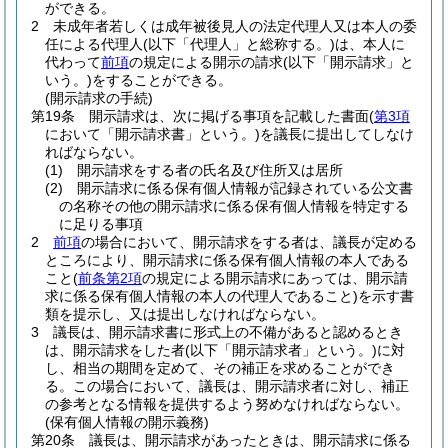
ができる。
2
未成年者若しくは成年被後見人の法定代理人又は本人の委
任による代理人
(以下「代理人」と総称する。)
は、本人に
代わって
前項
の規定による開示の請求
(以下「開示請求」と
いう。)
をすることができる。
(開示請求の手続)
第19条
開示請求は、次に掲げる事項を記載した書面
(
第3項
において「開示請求書」という。)
を議長に提出してしなけ
ればならない。
(1)
開示請求をする者の氏名及び住所又は居所
(2)
開示請求に係る保有個人情報が記録されている公文書
の名称その他の開示請求に係る保有個人情報を特定する
に足りる事項
2
前項
の場合において、開示請求をする者は、議長が定める
ところにより、開示請求に係る保有個人情報の本人である
こと
(
前条第2項
の規定による開示請求にあっては、開示請
求に係る保有個人情報の本人の代理人であること)
を示す書
類を提示し、又は提出しなければならない。
3
議長は、開示請求書に形式上の不備があると認めるとき
は、開示請求をした者
(以下「開示請求者」という。)
に対
し、相当の期間を定めて、その補正を求めることができ
る。
この場合において、議長は、開示請求者に対し、補正
の参考となる情報を提供するよう努めなければならない。
(保有個人情報の開示義務)
第20条
議長は、開示請求があったときは、開示請求に係る