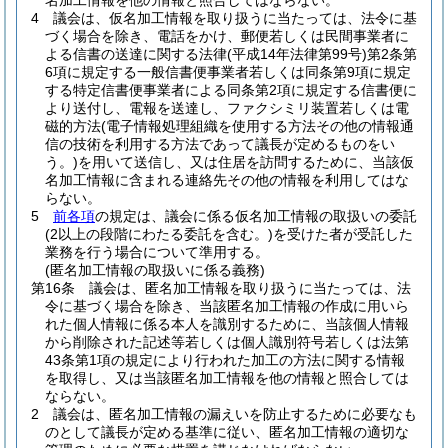
名加工情報を他の情報と照合してはならない。
4
議会は、仮名加工情報を取り扱うに当たっては、法令に基
づく場合を除き、電話をかけ、郵便若しくは民間事業者に
よる信書の送達に関する法律
(平成14年法律第99号)
第2条第
6項に規定する一般信書便事業者若しくは同条第9項に規定
する特定信書便事業者による同条第2項に規定する信書便に
より送付し、電報を送達し、ファクシミリ装置若しくは電
磁的方法
(電子情報処理組織を使用する方法その他の情報通
信の技術を利用する方法であって議長が定めるものをい
う。)
を用いて送信し、又は住居を訪問するために、当該仮
名加工情報に含まれる連絡先その他の情報を利用してはな
らない。
5
前各項
の規定は、議会に係る仮名加工情報の取扱いの委託
(2以上の段階にわたる委託を含む。)
を受けた者が受託した
業務を行う場合について準用する。
(匿名加工情報の取扱いに係る義務)
第16条
議会は、匿名加工情報を取り扱うに当たっては、法
令に基づく場合を除き、当該匿名加工情報の作成に用いら
れた個人情報に係る本人を識別するために、当該個人情報
から削除された記述等若しくは個人識別符号若しくは法第
43条第1項の規定により行われた加工の方法に関する情報
を取得し、又は当該匿名加工情報を他の情報と照合しては
ならない。
2
議会は、匿名加工情報の漏えいを防止するために必要なも
のとして議長が定める基準に従い、匿名加工情報の適切な