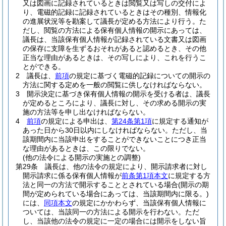
又は図画に記録されているときは閲覧又は写しの交付によ
り、電磁的記録に記録されているときはその種別、情報化
の進展状況等を勘案して議長が定める方法により行う。
た
だし、閲覧の方法による保有個人情報の開示にあっては、
議長は、当該保有個人情報が記録されている文書又は図画
の保存に支障を生ずるおそれがあると認めるとき、その他
正当な理由があるときは、その写しにより、これを行うこ
とができる。
2
議長は、
前項
の規定に基づく電磁的記録についての開示の
方法に関する定めを一般の閲覧に供しなければならない。
3
開示決定に基づき保有個人情報の開示を受ける者は、議長
が定めるところにより、議長に対し、その求める開示の実
施の方法等を申し出なければならない。
4
前項
の規定による申出は、
第24条第1項
に規定する通知が
あった日から30日以内にしなければならない。
ただし、当
該期間内に当該申出をすることができないことにつき正当
な理由があるときは、この限りでない。
(他の法令による開示の実施との調整)
第29条
議長は、他の法令の規定により、開示請求者に対し
開示請求に係る保有個人情報が
前条第1項本文
に規定する方
法と同一の方法で開示することとされている場合
(開示の期
間が定められている場合にあっては、当該期間内に限る。)
には、
同項本文
の規定にかかわらず、当該保有個人情報に
ついては、当該同一の方法による開示を行わない。
ただ
し、当該他の法令の規定に一定の場合には開示をしない旨