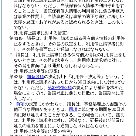
当該利用停止請求に係る保有個人情報の利用停止をしなけ
ればならない。
ただし、当該保有個人情報の利用停止をす
ることにより、当該保有個人情報の利用目的に係る事務又
は事業の性質上、当該事務又は事業の適正な遂行に著しい
支障を及ぼすおそれがあると認められるときは、この限り
でない。
(利用停止請求に対する措置)
第41条
議長は、利用停止請求に係る保有個人情報の利用停
止をするときは、その旨の決定をし、利用停止請求者に対
し、その旨を書面により通知しなければならない。
2
議長は、利用停止請求に係る保有個人情報の利用停止をし
ないときは、その旨の決定をし、利用停止請求者に対し、
その旨を書面により通知しなければならない。
(利用停止決定等の期限)
第42条
前条各項
の決定
(以下「利用停止決定等」という。)
は、利用停止請求があった日から30日以内にしなければな
らない。
ただし、
第39条第3項
の規定により補正を求めた
場合にあっては、当該補正に要した日数は、当該期間に算
入しない。
2
前項
の規定にかかわらず、議長は、事務処理上の困難その
他正当な理由があるときは、
同項
に規定する期間を30日以
内に限り延長することができる。
この場合において、議長
は、利用停止請求者に対し、遅滞なく、延長後の期間及び
延長の理由を書面により通知しなければならない。
(利用停止決定等の期限の特例)